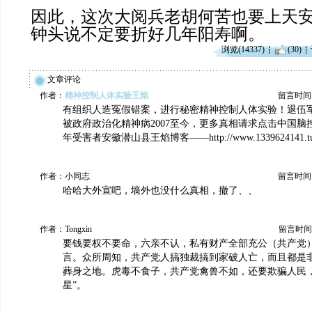
因此，这次大阅兵老胡何苦也要上天
钟头说不定要折好几年阳寿啊。
浏览(14337)
(30)
文章评论
作者：
精神控制人体实验王焰
留言时间：20
有组织人造冤假错案，进行秘密精神控制人体实验！退伍
被政府政治化精神病2007至今，更多真相请求点击中国脑控
年受害者安徽潜山县王焰博客——http://www.1339624141.tum
作者：小同志
留言时间：20
哈哈大外宣吧，墙外也没什么真相，撤了、、
作者：Tongxin
留言时间：20
要钱要权不要命，六亲不认，私有财产全部充公（共产党
言。众所周知，共产党人搞独裁搞到家破人亡，而且都是
葬身之地。虎毒不食子，共产党禽兽不如，还要欺骗人民，
星”。