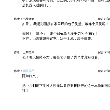
令计划现在够可怜的。自己的儿子死得不明不白，还得出
是机器人过的日子。
作者：巴黎老高
留言时间：20
如果， 我是彭丽媛在家里设的包子灵堂。该咋个哭灵呢？
天啊！---哪个；；那个喊你龟儿挨千刀的折腾吖！
不行，山东婆娘来冒充，源于土地，高于蒸笼。
作者：巴黎老高
留言时间：20
包子哪天情绪不对，要是包子抢了先？才真好戏看。
作者：
俺是凡平
留言时间：20
阿妞好文，
把中共制度下党性人性无法并存要折阳寿的这一本质刻画
顶！