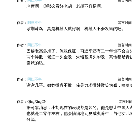
作者：
阿妞不牛
留言时间：20
老度啊，你那么看好老胡，老胡不容易啊。
作者：
阿妞不牛
留言时间：20
紫荆棘鸟，真是机器人就好啊。机器人不会发疯的吧。
作者：
阿妞不牛
留言时间：20
巴黎老高多虑了。俺敢保证，习近平还有二十年也不会白
两个异数：老江一头金发，朱镕基满头华发，其他都是青
秦城的话。
作者：
阿妞不牛
留言时间：20
谢谢凡平。微妙微肖不敢，俺是力求微妙微笑为翘，哈哈
作者：QingXingCN
留言时间：2
据可靠消息，小胡现在的表现都是装的。他是想让中国人
也就是二零年左右，他会悄悄地到夏威夷养生，与他女儿
分晓。