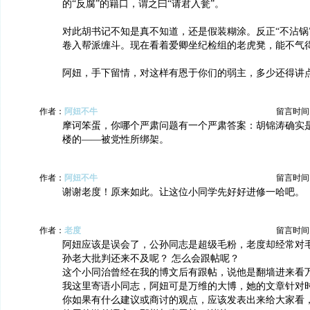
的“反腐”的籍口，谓之曰“请君入瓮”。
对此胡书记不知是真不知道，还是假装糊涂。反正“不沾锅
卷入帮派缠斗。现在看着爱卿坐纪检组的老虎凳，能不气
阿妞，手下留情，对这样有恩于你们的弱主，多少还得讲
作者：
阿妞不牛
留言时间：20
摩诃笨蛋，你哪个严肃问题有一个严肃答案：胡锦涛确实
楼的——被党性所绑架。
作者：
阿妞不牛
留言时间：20
谢谢老度！原来如此。让这位小同学先好好进修一哈吧。
作者：
老度
留言时间：20
阿妞应该是误会了，公孙同志是超级毛粉，老度却经常对
孙老大批判还来不及呢？ 怎么会跟帖呢？
这个小同治曾经在我的博文后有跟帖，说他是翻墙进来看
我这里寄语小同志，阿妞可是万维的大博，她的文章针对
你如果有什么建议或商讨的观点，应该发表出来给大家看