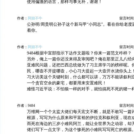
使用偏激的语言，那样与事无补，谢谢！
作者：
阿妞不牛
留言时间：20
公孙明/周贵明公孙子这个新马甲“小同志”。看在你给老
着你。
作者：
阿妞不牛
留言时间：20
9484根据中宣部指示下达作文题啦？你来一篇范文咋样？
另外，俺上一篇你还没来得及审阅吧？俺在那里正儿八经
亚难民问题，还把巴西总统做为了习主席学习的榜样呢。
民，哪壶不开提哪壶，小心习大提起一大壶开水浇你头上
习大访美这个关键时刻，什么都可以讲，万万不能讲叙利
一个贪官空余的豪宅，都要用来安置难民！
难怪习近平说：不怕狼一样的对手，就怕搞死不死的猪一
作者：9484
留言时间：20
万维网一个个太监大佬们每天宏文不断，就是不敢写一篇
根源，写写为什么原来和平富裕的伊拉克和叙利亚，现在
而死在海边的三岁小难民阿兰，能让全世界为之动容，却
佬们写下一点文字，为这个惨死的小难民写写死亡的根源