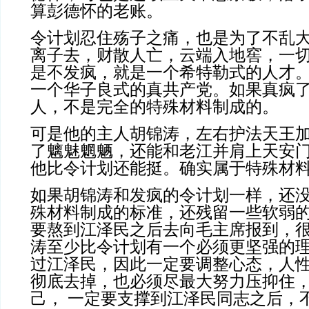
算彭德怀的老账。
令计划忍住殇子之痛，也是为了不乱
离子去，财散人亡，云端入地窖，一
是不发疯，就是一个希特勒式的人才
一个华子良式的真共产党。如果真疯
人，不是完全的特殊材料制成的。
可是他的主人胡锦涛，左右护法天王
了魑魅魍魉，还能和老江并肩上天安
他比令计划还能挺。确实属于特殊材
如果胡锦涛和发疯的令计划一样，还
殊材料制成的标准，还残留一些软弱
要熬到江泽民之后去向毛主席报到，
涛至少比令计划有一个必须更坚强的
过江泽民，因此一定要调整心态，人
彻底去掉，也必须尽最大努力压抑住
己， 一定要支撑到江泽民同志之后，