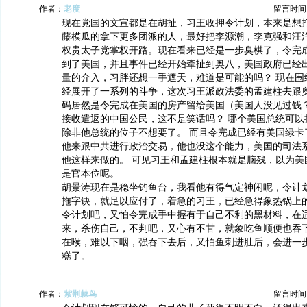
作者：
老度
留言时间：20
现在党国的文宣都是在胡扯，习王收押令计划，本来是想
藤模瓜的拿下更多团派的人，最好把李源潮，李克强和汪
权贵太子党掌权开路。现在看来已经是一步臭棋了，令完
到了美国，并且事件已经开始牵扯到奥八，美国政府已经
量的介入，习胖还想一手遮天，难道是可能的吗？ 现在围
经展开了一系列的斗争，这次习王派政法委的孟建柱去跟
码居然是令完成在美国的房产留给美国（美国人没见过钱
接收遣返的中国公民，这不是笑话吗？ 哪个美国总统可以
除非他总统的位子不想要了。 而且令完成已经有美国绿卡
他来跟中共进行政治交易，他也没这个能力，美国的司法
他这样来做的。 可见习王和孟建柱根本就是脑残，以为美
是官本位呢。
胡景涛现在是稳坐钓鱼台，我看他有得气定神闲呢，令计
拖字诀，就足以应付了，着急的习王，已经急得象热锅上
令计划吧，又怕令完成手中握有于自己不利的黑材料，在
来，杀伤自己，不判吧，又心有不甘，就象吃鱼顺便也吞
在喉，难以下咽，强吞下去后，又怕鱼刺进肚后，会进一
糕了。
作者：
紫荆棘鸟
留言时间：20