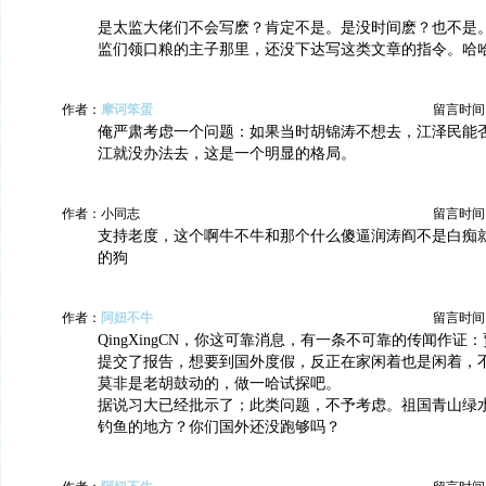
是太监大佬们不会写麽？肯定不是。是没时间麽？也不是
监们领口粮的主子那里，还没下达写这类文章的指令。哈
作者：
摩诃笨蛋
留言时间：20
俺严肃考虑一个问题：如果当时胡锦涛不想去，江泽民能
江就没办法去，这是一个明显的格局。
作者：小同志
留言时间：20
支持老度，这个啊牛不牛和那个什么傻逼润涛阎不是白痴
的狗
作者：
阿妞不牛
留言时间：20
QingXingCN，你这可靠消息，有一条不可靠的传闻作证
提交了报告，想要到国外度假，反正在家闲着也是闲着，
莫非是老胡鼓动的，做一哈试探吧。
据说习大已经批示了；此类问题，不予考虑。祖国青山绿
钓鱼的地方？你们国外还没跑够吗？