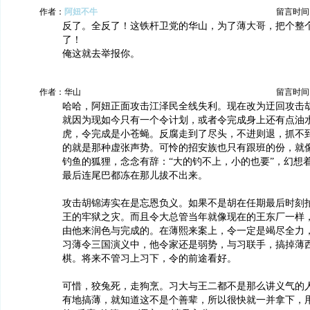
作者：
阿妞不牛
留言时间：20
反了。全反了！这铁杆卫党的华山，为了薄大哥，把个整
了！
俺这就去举报你。
作者：华山
留言时间：20
哈哈，阿妞正面攻击江泽民全线失利。现在改为迂回攻击
就因为现如今只有一个令计划，或者令完成身上还有点油
虎，令完成是小苍蝇。反腐走到了尽头，不进则退，抓不
的就是那种虚张声势。可怜的招安族也只有跟班的份，就
钓鱼的狐狸，念念有辞：“大的钓不上，小的也要”，幻想
最后连尾巴都冻在那儿拔不出来。
攻击胡锦涛实在是忘恩负义。如果不是胡在任期最后时刻
王的牢狱之灾。而且令大总管当年就像现在的王东厂一样
由他来润色与完成的。在薄熙来案上，令一定是竭尽全力
习薄令三国演义中，他令家还是弱势，与习联手，搞掉薄
棋。将来不管习上习下，令的前途看好。
可惜，狡兔死，走狗烹。习大与王二都不是那么讲义气的
有地搞薄，就知道这不是个善辈，所以很快就一并拿下，