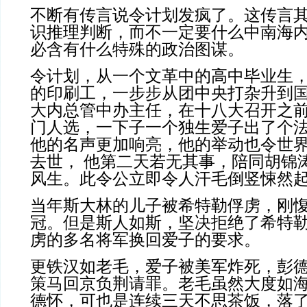
不断有传言说令计划发疯了。这传言
识推理判断，而不一定要什么中南海
必含有什么特殊的政治图谋。
令计划，从一个文革中的高中毕业生
的印刷工，一步步从团中央打杂升到
大内总管中办主任，在十八大召开之
门人选，一下子一个独生爱子出了个
他的名声更加响亮，他的举动也令世
去世， 他第二天若无其事，陪同胡锦
风生。此令公立即令人汗毛倒竖悚然
当年斯大林的儿子被希特勒俘虏，刚
冠。但是斯人如斯，坚决拒绝了希特
虏的多名将军换回爱子的要求。
更铁汉如老毛，爱子被美军炸死，彭
策马回京负荆请罪。老毛虽然大度如
德怀，可也是连续三天不思茶饭，落