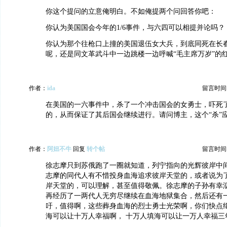
你这个提问的立意俺明白。不如俺提两个问回答你吧：
你认为美国国会今年的1/6事件，与六四可以相提并论吗？
你认为那个往枪口上撞的美国退伍女大兵，到底同死在长
呢，还是同文革武斗中一边跳楼一边呼喊“毛主席万岁”的
作者：
ida
留言时间：20
在美国的一六事件中，杀了一个冲击国会的女勇士，吓死
的，从而保证了其后国会继续进行。请问博主，这个“杀”
作者：
阿妞不牛
回复
转个帖
留言时间：20
徐志摩只到苏俄跑了一圈就知道，列宁指向的光辉彼岸中
志摩的同代人有不惜投身血海追求彼岸天堂的，或者说为
岸天堂的，可以理解，甚至值得敬佩。徐志摩的子孙有幸
再经历了一两代人无穷尽继续在血海地狱集合，然后还有
吁，值得啊，这些葬身血海的烈士勇士光荣啊，你们快点
海可以让十万人幸福啊， 十万人填海可以让一万人幸福三