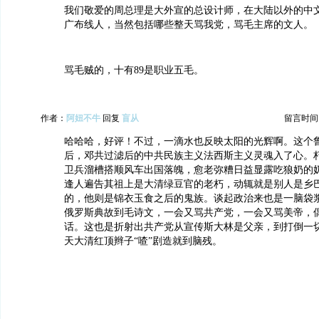
我们敬爱的周总理是大外宣的总设计师，在大陆以外的中
广布线人，当然包括哪些整天骂我党，骂毛主席的文人。
骂毛贼的，十有89是职业五毛。
作者：
阿妞不牛
回复
盲从
留言时间：20
哈哈哈，好评！不过，一滴水也反映太阳的光辉啊。这个鲁九，
后，邓共过滤后的中共民族主义法西斯主义灵魂入了心。
卫兵溜槽搭顺风车出国落魄，愈老弥糟日益显露吃狼奶的
逢人遍告其祖上是大清绿豆官的老朽，动辄就是别人是乡
的，他则是锦衣玉食之后的鬼族。谈起政治来也是一脑袋
俄罗斯典故到毛诗文，一会又骂共产党，一会又骂美帝，
话。这也是折射出共产党从宣传斯大林是父亲，到打倒一
天大清红顶辫子“喳”剧造就到脑残。