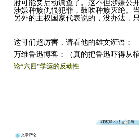
府可能要启动调查了。这不但涉嫌公
涉嫌种族仇恨犯罪，鼓吹种族灭绝。
另外的主权国家代表说的，没办法，
这哥们超厉害，请看他的雄文诳语：
万维鲁迅博客：（真的把鲁迅吓得从
论“六四”学运的反动性
浏览(8106)
(19)
文章评论