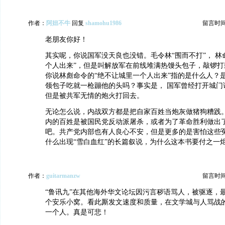
作者：
阿妞不牛
回复
shamohu1986
留言时间：2
老朋友你好！
其实呢，你说国军没天良也没错。毛令林“围而不打”， 林
个人出来”，但是叫解放军在前线堆满热馒头包子，敲锣打
你说林彪命令的“绝不让城里一个人出来”指的是什么人？
领包子吃就一枪蹦他的头吗？事实是， 国军曾经打开城门
但是被共军无情的炮火打回去。
无论怎么说，内战双方都是把自家百姓当炮灰做猪狗糟践
内的百姓是被国民党反动派屠杀，或者为了革命胜利做出
吧。共产党内部也有人良心不安，但是更多的是害怕这些冤
什么出现“雪白血红”的长篇叙说，为什么这本书要付之一
作者：
guitarmanzw
留言时间：2
“鲁讯九”在其他海外华文论坛因污言秽语骂人，被驱逐，
个安乐小窝。看此厮发文速度和质量，在文学城与人骂战
一个人。真是可悲！