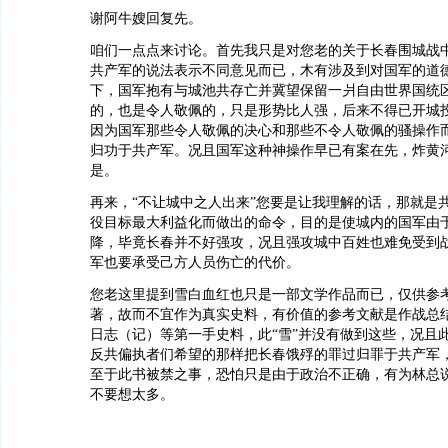
谢阿牛嫂回复先。
咱们一点点来讨论。首先我只是对您老的关于长春围城战
共产军的说法表示不同意见而已，木有涉及到对国军的道
下，国军抱有与城池共存亡并冀望保留一爿自由世界国统
的，也是令人敬佩的，只是形势比人强，后来不得已开城
因为国军那些令人敬佩的决心和那些不令人敬佩的骚操作
归功于共产军。况且国军这种神操作早已有案在先，炸黄
是。
再来，“不让城中之人出来”您要是让我理解的话，那就是
役目标最大利益化而做出的命令，目的是使城内的国军由
降，毕竟长春并不好强攻，况且强攻城中百姓也难免受到
军也要承受己方人员伤亡的代价。
您老这里提到雪白血红也只是一部文学作品而已，仅供参
著，故而不宜作为真实史料，有价值的参考文献是作战总
日志（记）等第一手史料，此“雪”并没有做到这些，况且
反共偏执者们希望的那样把长春饿殍的罪过归罪于共产军
至于此书被禁之事，恐怕只是由于政治不正确，有为林总
不要想太多。