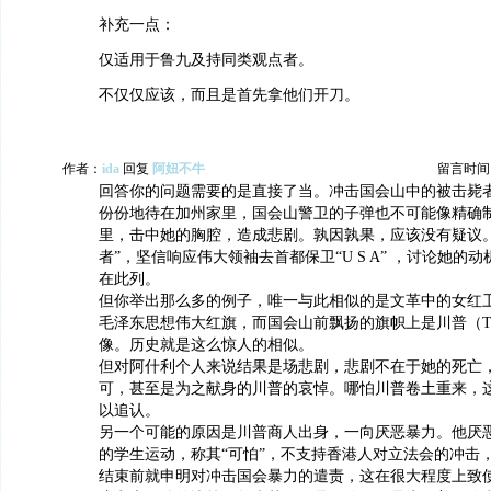
补充一点：
仅适用于鲁九及持同类观点者。
不仅仅应该，而且是首先拿他们开刀。
作者：
ida
回复
阿妞不牛
留言时间：20
回答你的问题需要的是直接了当。冲击国会山中的被击毙
份份地待在加州家里，国会山警卫的子弹也不可能像精确
里，击中她的胸腔，造成悲剧。孰因孰果，应该没有疑议。
者”，坚信响应伟大领袖去首都保卫“U S A” ，讨论她的
在此列。
但你举出那么多的例子，唯一与此相似的是文革中的女红
毛泽东思想伟大红旗，而国会山前飘扬的旗帜上是川普（TR
像。历史就是这么惊人的相似。
但对阿什利个人来说结果是场悲剧，悲剧不在于她的死亡
可，甚至是为之献身的川普的哀悼。哪怕川普卷土重来，
以追认。
另一个可能的原因是川普商人出身，一向厌恶暴力。他厌
的学生运动，称其“可怕”，不支持香港人对立法会的冲击
结束前就申明对冲击国会暴力的遣责，这在很大程度上致