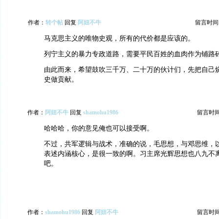
作者：
转个帖
回复
阿妞不牛
留言时间：20
马克思主义的唯物史观，所有的代价都是应该的。
列宁主义的暴力专政道路，需要平民百姓的血肉作为铺路
由此而来，希望鼓吹三千万、二十万的伙计们，先把自己
史做贡献。
作者：
阿妞不牛
回复
shamohu1986
留言时间：2
哈哈哈，你的意见俺也可以接受啊。
不过，共军逻辑与战术，准确的说，毛思想，与邓思维，
表述内涵核心，是很一致的啊。习主席光辉思想也八九不
吧。
作者：
shamohu1986
回复
阿妞不牛
留言时间：2