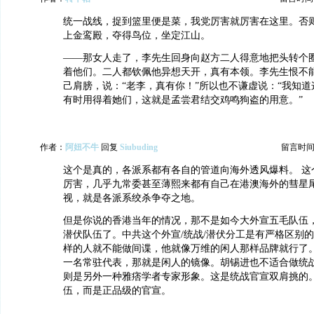
统一战线，捉到篮里便是菜，我党厉害就厉害在这里。否
上金鸾殿，夺得鸟位，坐定江山。
——那女人走了，李先生回身向赵方二人得意地把头转个
着他们。二人都钦佩他异想天开，真有本领。李先生恨不
己肩膀，说：“老李，真有你！”所以也不谦虚说：“我知
有时用得着她们，这就是孟尝君结交鸡鸣狗盗的用意。”
作者：
阿妞不牛
回复
Siubuding
留言时间：20
这个是真的，各派系都有各自的管道向海外透风爆料。 这
厉害，几乎九常委甚至薄熙来都有自己在港澳海外的彗星
视，就是各派系绞杀争夺之地。
但是你说的香港当年的情况，那不是如今大外宣五毛队伍
潜伏队伍了。中共这个外宣/统战/潜伏分工是有严格区别
样的人就不能做间谍，他就像万维的闲人那样品牌就行了
一名常驻代表，那就是闲人的镜像。胡锡进也不适合做统
则是另外一种雅痞学者专家形象。这是统战官宣双肩挑的
伍，而是正品级的官宣。