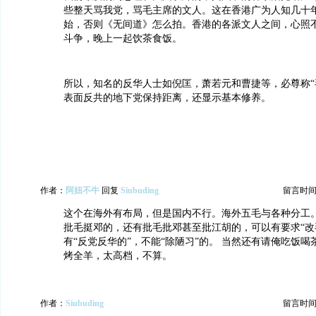
些整天骂我党，骂毛主席的文人。这在香港广为人知几十年
始，否则《无间道》怎么拍。香港的各派文人之间，心照
斗争，晚上一起饮茶食饭。
所以，知名的反华人士如倪匡，萧若元和曹捷等，必尊称“
表面反共的地下党保持距离，还显示基本修养。
作者：
阿妞不牛
回复
Siubuding
留言时间：20
这个在海外有布局，但是国内不行。海外五毛与各种分工
批毛挺邓的，还有批毛批邓甚至批江胡的，可以有要求“改
有“反党反华的”，不能“除陋习”的。 当然还有请俺吃饭
烤全羊，太高档，不算。
作者：
Siubuding
留言时间：20