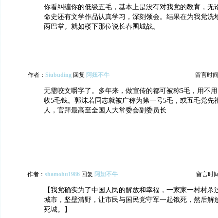
你看纠缠你的低级五毛，基本上是没有对我党的教育，无
命史还有文学作品认真学习，深刻领会。结果在为我党洗
两巴掌。就如楼下那位说长春围城战。
作者：
Siubuding
回复
阿妞不牛
留言时间：20
无需咬文嚼字了。多年来，做宣传的都可被称5毛，用不
收5毛钱。郭沫若同志就被广称为第一号5毛，或五毛党先
人，官拜最高至全国人大常委会副委员长
作者：
shamohu1986
回复
阿妞不牛
留言时间：2
【我党确实为了中国人民的解放和幸福，一家家一村村杀
城市，坚壁清野，让市民与国民党守军一起饿死，然后解
死城。】