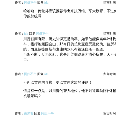
作者：
阿妞不牛
回复
ida
留言时间：20
哈哈哈！俺觉得应该推荐你出来抗万维川军大旗呀，不过
你的总统哟
作者：
ida
回复
阿妞不牛
留言时间：20
川普智商有限，历史知识更是为零。如果他能像当年叶利
车，指挥炮轰国会山，那今日的总统宝座无疑仍为川普所
统，而且叛徒彭斯与麦康纳尔只有被逼自杀一条道。
当断不断，反为其乱，这是川普拥趸最为痛心所在，天不
目。
作者：
阿妞不牛
回复
ida
留言时间：20
不但欣赏你的直接，更欣赏你这次的评论！
但是有一点是，以川普的智力地位，他不知道煽动阿什利
么场景吗？
作者：
南来客
回复
阿妞不牛
留言时间：20