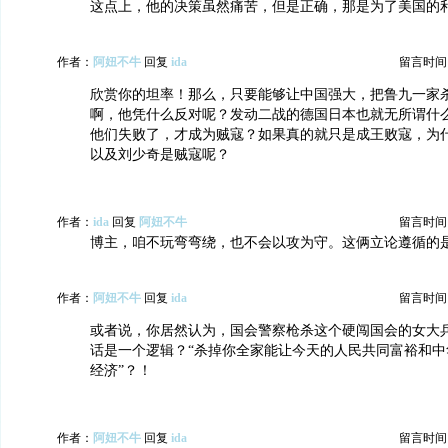
这点上，他的决策虽然痛苦，但是正确，那是为了美国的
作者：
阿妞不牛
回复
ida
留言时间：20
欣赏你的坦率！那么，只要能够让中国强大，把鲁九一家
啊，他凭什么反对呢？发动二战的德国日本也就无所谓什
他们失败了，才成为贼寇？如果真的就只是成王败寇，为
以及刘少奇是贼寇呢？
作者：
ida
回复
阿妞不牛
留言时间：20
博主，咱不玩弯弯绕，也不会以攻为守。这俩立论遵循的
作者：
阿妞不牛
回复
ida
留言时间：20
或者说，你居然认为，国会警察枪杀这个硬闯国会的女大
话是一个逻辑？“杀掉你全家能让今天的人民共同富裕和中
经济”？！
作者：
阿妞不牛
回复
ida
留言时间：20