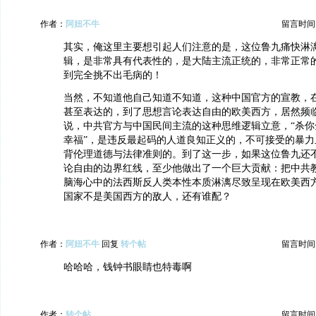
作者：
阿妞不牛
留言时间：20
其实，俺这里主要想引起人们注意的是，这位鲁九痛快淋
辑，是非常具有代表性的，是大陆主流正统的，非常正常
到完全挑不出毛病的！
当然，不知道他自己知道不知道，这种中国官方的宣教，
甚至表达的，到了思想言论表达自由的欧美西方，居然频
说，中共官方与中国民间主流的这种思维逻辑立意，“杀你
幸福”，是违反最起码的人道良知正义的，不可接受的暴力
背伦理道德与法律准则的。到了这一步，如果这位鲁九还
论自由的边界红线，至少他做出了一个巨大贡献：把中共
脑海心中的法西斯反人类本性本质淋漓尽致呈现在欧美西
国家不是美国西方的敌人，还有谁配？
作者：
阿妞不牛
回复
转个帖
留言时间：20
哈哈哈，钱钟书眼睛也特毒啊
作者：
转个帖
留言时间：20