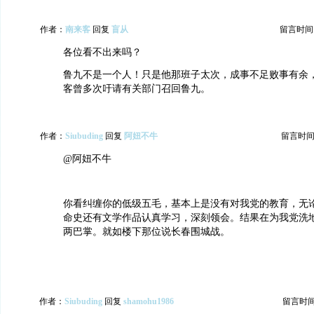
作者：
南来客
回复
盲从
留言时间：20
各位看不出来吗？
鲁九不是一个人！只是他那班子太次，成事不足败事有余
客曾多次吁请有关部门召回鲁九。
作者：
Siubuding
回复
阿妞不牛
留言时间：20
@阿妞不牛
你看纠缠你的低级五毛，基本上是没有对我党的教育，无
命史还有文学作品认真学习，深刻领会。结果在为我党洗
两巴掌。就如楼下那位说长春围城战。
作者：
Siubuding
回复
shamohu1986
留言时间：2