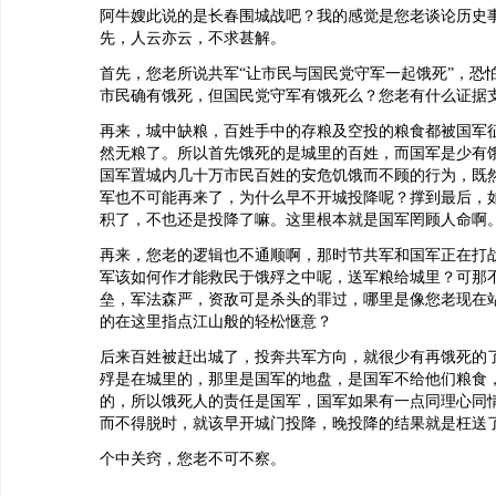
阿牛嫂此说的是长春围城战吧？我的感觉是您老谈论历史
先，人云亦云，不求甚解。
首先，您老所说共军“让市民与国民党守军一起饿死”，恐
市民确有饿死，但国民党守军有饿死么？您老有什么证据
再来，城中缺粮，百姓手中的存粮及空投的粮食都被国军
然无粮了。所以首先饿死的是城里的百姓，而国军是少有
国军置城内几十万市民百姓的安危饥饿而不顾的行为，既
军也不可能再来了，为什么早不开城投降呢？撑到最后，
积了，不也还是投降了嘛。这里根本就是国军罔顾人命啊
再来，您老的逻辑也不通顺啊，那时节共军和国军正在打
军该如何作才能救民于饿殍之中呢，送军粮给城里？可那
垒，军法森严，资敌可是杀头的罪过，哪里是像您老现在
的在这里指点江山般的轻松惬意？
后来百姓被赶出城了，投奔共军方向，就很少有再饿死的
殍是在城里的，那里是国军的地盘，是国军不给他们粮食
的，所以饿死人的责任是国军，国军如果有一点同理心同
而不得脱时，就该早开城门投降，晚投降的结果就是枉送
个中关窍，您老不可不察。