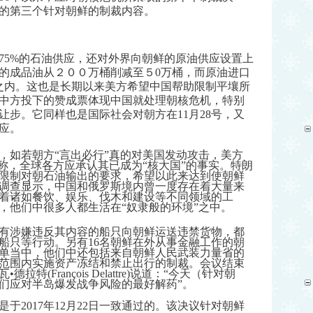
的第三个针对朝鲜的制裁内容。
75%的石油供应，还对外界向朝鲜的原油供应设置上
的成品油从２００万桶削减至５0万桶，而原油进口
之内。这也是长期以来美方希望中国帮助限制平壤所
中方投下的赞成票体现中国就处理朝核危机，特别
让步。它同样也是国际社会对朝方在11月28号，又
应。
，如若朝方“言出必行”真的对美国发动攻击，美方
称，全球各方应承认其已成为“核大国”的事实。特朗
限制对朝石油输出的要求，希望以此来达到使朝鲜
调查显示，中国和俄罗斯境内曾一度存在着大量来
着诸如餐饮、娱乐、伐木和建设等不同领域的工
，他们中很多人都生活在“奴隶般的环境”之中。
有涉嫌违反其内容的船只向朝鲜运送违禁货物，都
船只等行动。另有16名朝鲜在外从事金融工作的朝
单当中，他们中还包括来自朝鲜人民武装力量省的
球范围内实施资产冻结和禁止出行的制裁。会议结束
(François Delattre)说道：“今天（针对朝
们应对半岛爆发战争风险的最好解药”。
是于
2017年12月22日一致通过的。该决议针对朝鲜