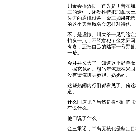
川金会很热闹。首先是川普在加
三的途中，还发推特把加拿大土
先进的通讯设备，金三如果能第
的这个美帝魔头会怎样对待他。
不，是虚惊。川大爷一见到这金
拍廋一点，不经意犯了金太阳国
有嘉，还把自己的陆军一号野兽
一哈。
金娃娃长大了，知道这个野兽魔
一探究竟的。想当年俺就在米国
没有请俺进去参观。奶奶的。
这些热闹内行们都看见了。俺这
道。
什么门道呢？当然是看他们的联
有说什么。
他们说了什么？
金三承诺，半岛无核化是坚定目