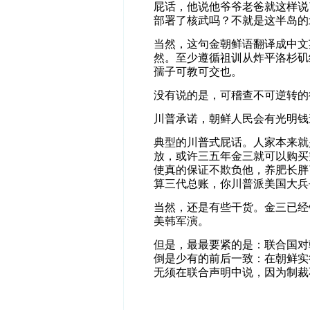
屁话，他说他爷爷老爸就这样说
部署了核武吗？不就是这半岛的
当然，这句金朝鲜语翻译成中文
然。至少遵循祖训从炸平洛杉矶
孺子可教可交也。
没有说的是，可稽查不可逆转的
川普承诺，朝鲜人民会有光明钱
典型的川普式屁话。人家本来就
放，或许三五年金三就可以购买
使真的保证不欺负他，养肥长胖
算三代总账，你川普派美国大兵
当然，还是有些干货。金三已经
美韩军演。
但是，最最要紧的是：联合国对
倒是少有的前后一致：在朝鲜实
无须在联合声明中说，因为制裁