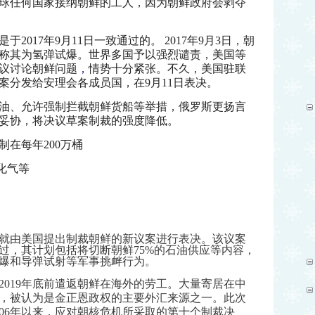
球任何国家接纳朝鲜的工人，因为朝鲜政府会剥夺
是于
2017年9月11日一致通过的。 2017年9月3日，朝
称其为氢弹
试爆。世界多国予以强烈谴责，美国等
议讨论朝鲜问题
，
情势十分紧张。不久，美国驻联
案分发给安理会各成员国，在9月11日表决。
油、允许强制拦截朝鲜货船等举措，俄罗斯更扬言
妥协，将决议草案制裁的强度降低。
在每年200万桶
化气等
就由美国提出制裁朝鲜的新议案进行表决。该议案
过，其计划包括将切断朝鲜75%的石油供应等内容，
爆和导弹试射等军事挑衅行为。
2019年底前遣返朝鲜在海外的劳工。大量寄居在中
，被认为是金正恩政权的主要外汇来源之一。此次
006年以来，应对朝核危机所采取的第十个制裁决