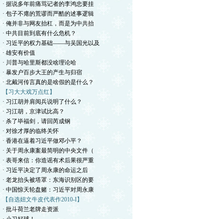
· 据说多年前痛骂记者的李鸿忠要挂
· 包子不瘪的荒谬而严酷的述事逻辑
· 俺并非与网友抬杠，而是为中共抬
· 中共目前到底有什么危机？
· 习近平的权力基础——与吴国光以及
· 雄安有价值
· 川普与哈里斯都没啥理论哈
· 暴发户百步大王的产生与归宿
· 北戴河传言真的是啥假的是什么？
【习大大戏万点红】
· 习江胡并肩阅兵说明了什么？
· 习江胡，京津试比高？
· 杀了毕福剑，请回芮成钢
· 对徐才厚的临终关怀
· 香港在逼着习近平做邓小平？
· 关于周永康案最简明的中央文件（
· 表哥来信：你造谣有术后果很严重
· 习近平决定了周永康的命运之后
· 老龙抬头被塔罩：东海识别区的要
· 中国惊天轮盘赌：习近平对周永康
【自选妞文牛皮代表作2010-I】
· 批斗荷兰老牌走资派