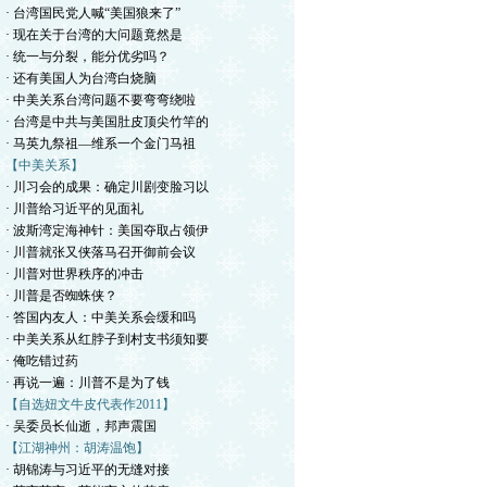
· 台湾国民党人喊“美国狼来了”
· 现在关于台湾的大问题竟然是
· 统一与分裂，能分优劣吗？
· 还有美国人为台湾白烧脑
· 中美关系台湾问题不要弯弯绕啦
· 台湾是中共与美国肚皮顶尖竹竿的
· 马英九祭祖—维系一个金门马祖
【中美关系】
· 川习会的成果：确定川剧变脸习以
· 川普给习近平的见面礼
· 波斯湾定海神针：美国夺取占领伊
· 川普就张又侠落马召开御前会议
· 川普对世界秩序的冲击
· 川普是否蜘蛛侠？
· 答国内友人：中美关系会缓和吗
· 中美关系从红脖子到村支书须知要
· 俺吃错过药
· 再说一遍：川普不是为了钱
【自选妞文牛皮代表作2011】
· 吴委员长仙逝，邦声震国
【江湖神州：胡涛温饱】
· 胡锦涛与习近平的无缝对接