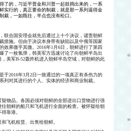
得了的，习近平普金和川普一起鼓捣出来的，一系
鲜实行的，真正要命的制裁，就是那一系列逼得金
制裁，一如既往，半点也没有松口。
验前，联合国安理会就先后通过上十个决议，谴责朝鲜
裁措施。但由于决议本身带有缺陷以及中俄等国家
效果微乎其微。2016年1月6日，朝鲜进行了第四
爆了一枚氢弹，韩美军方迅速讨论了向朝鲜半岛出
日，美军B-52轰炸机进入朝鲜半岛空域，对朝鲜的此
是于
2016年3月2日一致通过的一项真正有杀伤力的
系列对其进行的个人、实体的经济和商业制裁。
可疑物品。各国必须对朝鲜的全部进出口货物进行强
驶往朝鲜的船只和飞机进行全面的检查。被怀疑给朝
不得靠港。
只和飞机租赁、出售给朝鲜。