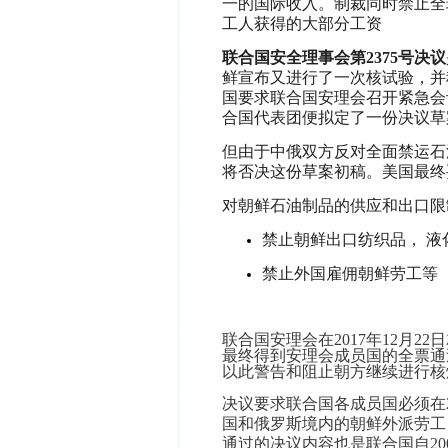
一的国际收入。制裁同时禁止全
工人获得的大部分工资
联合国安全理事会第
2375
号决议
鲜宣布又进行了一次核试验，并
国要求联合国安理会召开紧急会
合国代表团便拟定了一份决议草
但由于中俄双方反对全面禁运石
将否决这份草案初稿。美国最终
对朝鲜石油制品的供应和出口限制
禁止朝鲜出口纺织品， 液
禁止外国雇佣朝鲜劳工等
联合国安理会在
2017
年
12
月
22
日
最终得到安理会成员国的全票通
以此警告和阻止朝方继续进行核
决议要求联合国各成员国必须在
国和俄罗斯境内的朝鲜外派劳工
通过的决议内容也是联合国自2