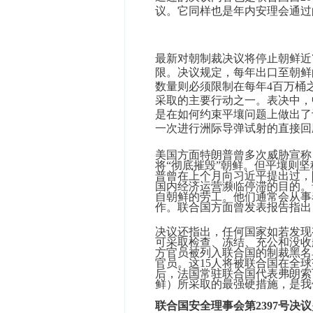
议。它同样也是年内安理会通过
最新对朝制裁决议将停止朝鲜近
限。决议规定，每年出口至朝鲜
数量则必须限制在每年4百万桶
采取的主要行动之一。表决中，
是在如何约束平壤问题上做出了
一次进行洲际导弹试射的直接回
美国方面特朗普曾多次威胁宣称
将“彻底摧毁”朝鲜。但平壤则坚
普曾在上个月向习近平提出过，
国内经济运营濒临停滞的目的。
自朝鲜的劳工。他们通常会从事
作。联合国方面曾发表报告指出
决议还指出，任何国家如若发现
可采取检查、冻结、充公和没收
方官员被列入联合国的制裁黑名
官员。这15人将被联合国在全
后，法国常驻联合国代表弗朗索瓦•德拉特
鲜）所采取的最强硬措施，是我
联合国安全理事会第
2397
号决议