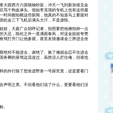
拿大跟西方六国领袖吵架，冲天一飞到新加坡见金
豆骂个狗血淋头。假如李克强的专机上也有这些最
一时间都知晓这些新闻，他真的不知道马上要面对
因此金三下飞机后满头大汗，不是虚惊。
娃娃，大庭广众招呼记者，拍照要把他俩拍帅一点
的大忌，除此之外一直满面春风，对这金娃娃夸赞
座驾打开门让他参观，甚至友情邀请金三胖进去坐
窟绝对不能进去，谢绝了。换了俺就会忍不住进去
国务卿的座驾边流连过，虽然没人拦住俺，但谁也
样的外行除了想坐进野兽一号探究竟，还是爱看门
合声明之类。不但看他们说了什么，更要看他们没
标。