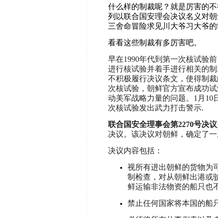
什么样的制裁呢？就是厉害的不
列以联合国安理会决议名义对朝
三舍命冒险求见川大爷习大爷的
看看这些制裁有多厉害吧。
早在1990年代到第一次核试
进行核试验并着手进行相关的制
不积极履行决议条文，使得制裁的
次核试验，朝鲜官方宣布成功试
动美军战略力量的问题。1月10
次核试验发出武力打击警示.
联合国安全理事会第
2270
号决议
决议。该决议对朝鲜，确定了一
决议内容包括：
视所有进出朝鲜的货物为
制检查，对从朝鲜出港或
鲜运输非法物资的船只也
禁止任何国家将本国的船