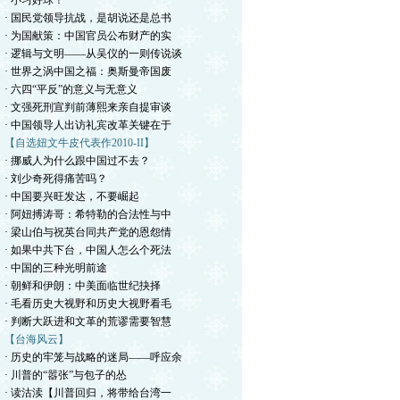
· 小习好球！
· 国民党领导抗战，是胡说还是总书
· 为国献策：中国官员公布财产的实
· 逻辑与文明——从吴仪的一则传说谈
· 世界之涡中国之福：奥斯曼帝国废
· 六四“平反”的意义与无意义
· 文强死刑宣判前薄熙来亲自提审谈
· 中国领导人出访礼宾改革关键在于
【自选妞文牛皮代表作2010-II】
· 挪威人为什么跟中国过不去？
· 刘少奇死得痛苦吗？
· 中国要兴旺发达，不要崛起
· 阿妞搏涛哥：希特勒的合法性与中
· 梁山伯与祝英台同共产党的恩怨情
· 如果中共下台，中国人怎么个死法
· 中国的三种光明前途
· 朝鲜和伊朗：中美面临世纪抉择
· 毛看历史大视野和历史大视野看毛
· 判断大跃进和文革的荒谬需要智慧
【台海风云】
· 历史的牢笼与战略的迷局——呼应余
· 川普的“嚣张”与包子的怂
· 读沽渎【川普回归，将带给台湾一