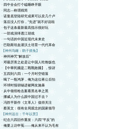
· 四中全会打个瞌睡睁开眼
· 同志—称谓残简
· 诺曼底登陆研究成果可以卖几个卢
· 落后没人打你，“先进”就不好说啦
· 包子这条最新最高指示很好玩
· 一部戏演绎透江胡戏
· 一句话的中国近现代未来史
· 巴勒斯坦血灌沃土培育一代代革命
【神州鸟瞰：鹞子抓兔】
· 神州神咒“解放后”
· 邓最厉害之处是让中国人吃饱饭也
· 【中華民國是二戰戰敗國】，惊讶
· 五四到六四：一个月时空错落
· 喝了一瓶鸿茅，俺为这位蒋公后怕
· 环球时报胡锡进被网友施暴
· 从中领馆枪击案看黑名单之黑
· 挪威人为什么跟中国过不去？
· 冯胜平新作《文革人》值得关注
· 蔡英文：很有全局观念的国家领导
【神州远古：千年以贯】
· 纪念六四旧作重发：六四“平反”的
· 俺要上访申冤——俺从来不认为毛有