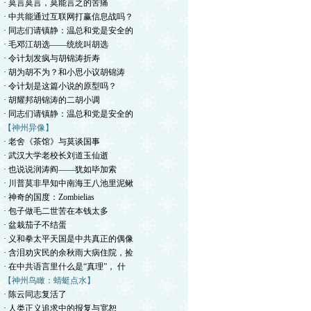
· 莫言莫言，莫能言之的苦痛
· 中共能通过互联网打赢信息战吗？
· 同志们请镇静：温总和党是安全的
· 毛邓江胡选——统统叫胡选
· 令计划发疯与胡锦涛折寿
· 胡为胡不为？和小思小议胡锦涛
· 令计划是这篇小说的原型吗？
· 胡耀邦胡锦涛的二胡小调
· 同志们请镇静：温总和党是安全的
【神州异像】
· 老舍《茶馆》与莫谈国事
· 武汉大学老校长刘道玉仙逝
· 也说说润涛阎——犹如毕加索
· 川普莫非早知中南海王八池里泥鳅
· 神奇的国度：Zombielias
· 包子做毛二世苦在本钱太多
· 盆栽茄子不结蛋
· 义和拳太平天国是中共真正的偶像
· 含泪劝灾民的余秋雨大病住院，捡
· 在中共语言里什么是“真理”， 什
【神州鸟瞰：蜻蜓点水】
· 陈云同志复活了
· 人类正义追求中的报复与宽恕