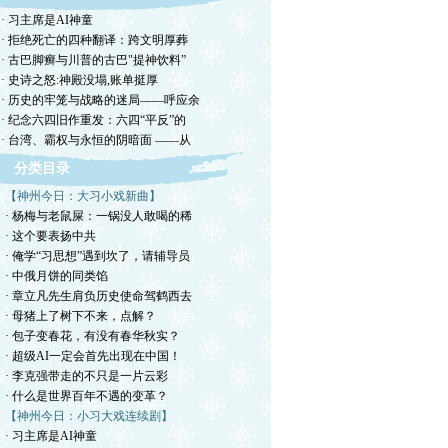
· 习主席是AI神童
· 拒绝死亡的四种翻译：跨文明厚葬
· 古巴脚癣与川普的古巴"提神饮料”
· 史诗之怒:神殿没塌,账单挺厚
· 历史的牢笼与战略的迷局——呼应余
· 纪念六四旧作重发：六四“平反”的
· 台湾、霸权与永恒的阴暗面 ——从
分类目录
【神州今日：大习小戏新曲】
· 杨梅与老鼠屎：一锅没人敢喝的稀
· 这个要表扬中共
· 俺学“习思想”遇到坎了，请辅导员
· 中俄月饼的同类馅
· 章立凡先生肩负历史使命驾鹤西去
· 母猪上了树下不来，点解？
· 包子变春花，有没有春华秋实？
· 超级AI一定会首先出现在中国！
· 李克强带走的不只是一片云彩
· 什么是世界百年不遇的变革？
【神州今日：小习大戏连续剧】
· 习主席是AI神童