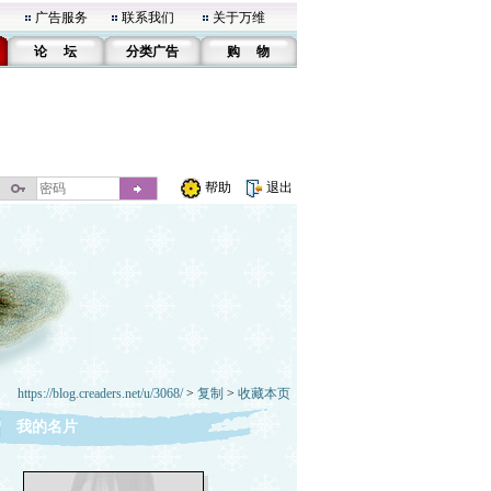
广告服务
联系我们
关于万维
论 坛
分类广告
购 物
帮助
退出
https://blog.creaders.net/u/3068/
>
复制
>
收藏本页
我的名片