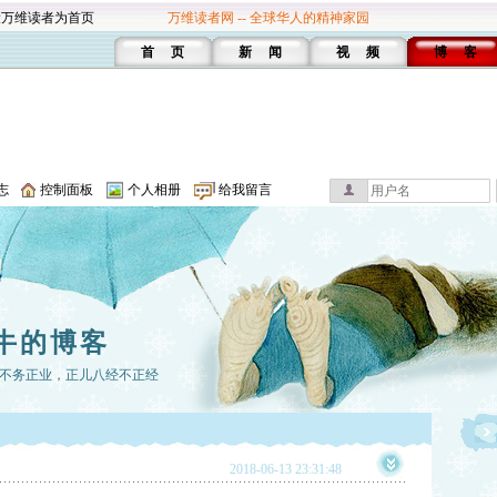
设万维读者为首页
万维读者网 -- 全球华人的精神家园
首 页
新 闻
视 频
博 客
志
控制面板
个人相册
给我留言
牛的博客
不务正业，正儿八经不正经
2018-06-13 23:31:48