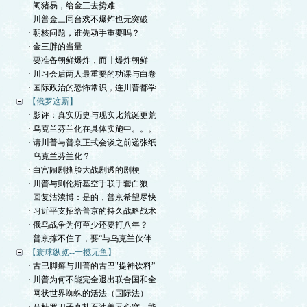
· 阉猪易，给金三去势难
· 川普金三同台戏不爆炸也无突破
· 朝核问题，谁先动手重要吗？
· 金三胖的当量
· 要准备朝鲜爆炸，而非爆炸朝鲜
· 川习会后两人最重要的功课与白卷
· 国际政治的恐怖常识，连川普都学
【俄罗这厮】
· 影评：真实历史与现实比荒诞更荒
· 乌克兰芬兰化在具体实施中。。。
· 请川普与普京正式会谈之前递张纸
· 乌克兰芬兰化？
· 白宫闹剧撕脸大战剧透的剧梗
· 川普与则伦斯基空手联手套白狼
· 回复沽渎博：是的，普京希望尽快
· 习近平支招给普京的持久战略战术
· 俄乌战争为何至少还要打八年？
· 普京撑不住了，要“与乌克兰伙伴
【寰球纵览--一揽无鱼】
· 古巴脚癣与川普的古巴"提神饮料”
· 川普为何不能完全退出联合国和全
· 网状世界蜘蛛的活法（国际法）