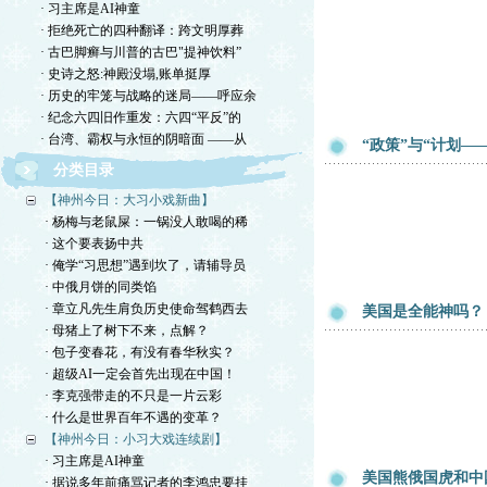
· 习主席是AI神童
· 拒绝死亡的四种翻译：跨文明厚葬
· 古巴脚癣与川普的古巴"提神饮料”
· 史诗之怒:神殿没塌,账单挺厚
· 历史的牢笼与战略的迷局——呼应余
· 纪念六四旧作重发：六四“平反”的
· 台湾、霸权与永恒的阴暗面 ——从
“政策”与“计划—
分类目录
【神州今日：大习小戏新曲】
· 杨梅与老鼠屎：一锅没人敢喝的稀
· 这个要表扬中共
· 俺学“习思想”遇到坎了，请辅导员
· 中俄月饼的同类馅
· 章立凡先生肩负历史使命驾鹤西去
美国是全能神吗？
· 母猪上了树下不来，点解？
· 包子变春花，有没有春华秋实？
· 超级AI一定会首先出现在中国！
· 李克强带走的不只是一片云彩
· 什么是世界百年不遇的变革？
【神州今日：小习大戏连续剧】
· 习主席是AI神童
美国熊俄国虎和中
· 据说多年前痛骂记者的李鸿忠要挂