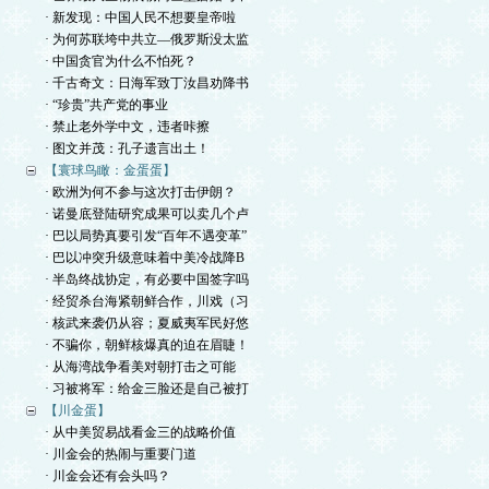
· 新发现：中国人民不想要皇帝啦
· 为何苏联垮中共立—俄罗斯没太监
· 中国贪官为什么不怕死？
· 千古奇文：日海军致丁汝昌劝降书
· “珍贵”共产党的事业
· 禁止老外学中文，违者咔擦
· 图文并茂：孔子遗言出土！
【寰球鸟瞰：金蛋蛋】
· 欧洲为何不参与这次打击伊朗？
· 诺曼底登陆研究成果可以卖几个卢
· 巴以局势真要引发“百年不遇变革”
· 巴以冲突升级意味着中美冷战降B
· 半岛终战协定，有必要中国签字吗
· 经贸杀台海紧朝鲜合作，川戏（习
· 核武来袭仍从容；夏威夷军民好悠
· 不骗你，朝鲜核爆真的迫在眉睫！
· 从海湾战争看美对朝打击之可能
· 习被将军：给金三脸还是自己被打
【川金蛋】
· 从中美贸易战看金三的战略价值
· 川金会的热闹与重要门道
· 川金会还有会头吗？