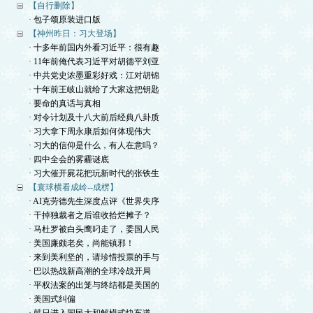
【自行删除】
· 包子颂原装进口版
【神州昨日：习大登场】
· 十多年前国内外看习近平：很有趣
· 11年前俺代表习近平对胡德平刘亚
· 中共党史浓墨重彩好戏：江对胡锦
· 十年前王岐山就给了大家这把钥匙
· 要命的真话与真相
· 对令计划及十八大前后经典八卦质
· 习大拿下周永康后如何体现伟大
· 习大的信仰是什么，有人在意吗？
· 四中全会的雾霾谜底
· 习大催开屍花把玩新时代的张铁生
【寰球横看成岭--成楞】
· AI克劳德先生深度点评《世界失序
· 干掉独裁者之后谁收拾烂摊子？
· 马杜罗被白头鹰叼走了，委国人民
· 美国廉颇老矣，尚能镇邪！
· 来到美利坚的，请珍惜投票的手与
· 巴以热战新高潮的全球冷战开局
· 平权法案的出笼与终结都是美国的
· 美国式纠偏