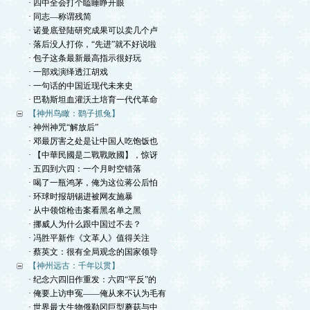
· 四中全会打个瞌睡睁开眼
· 同志—称谓残简
· 诺曼底登陆研究成果可以卖几个卢
· 落后没人打你，“先进”就不好说啦
· 包子这条最新最高指示很好玩
· 一部戏演绎透江胡戏
· 一句话的中国近现代未来史
· 巴勒斯坦血灌沃土培育一代代革命
【神州鸟瞰：鹞子抓兔】
· 神州神咒“解放后”
· 邓最厉害之处是让中国人吃饱饭也
· 【中華民國是二戰戰敗國】，惊讶
· 五四到六四：一个月时空错落
· 喝了一瓶鸿茅，俺为这位蒋公后怕
· 环球时报胡锡进被网友施暴
· 从中领馆枪击案看黑名单之黑
· 挪威人为什么跟中国过不去？
· 冯胜平新作《文革人》值得关注
· 蔡英文：很有全局观念的国家领导
【神州远古：千年以贯】
· 纪念六四旧作重发：六四“平反”的
· 俺要上访申冤——俺从来不认为毛有
· 世界最大生物俄勒冈巨型蘑菇与中