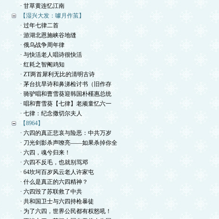
· 甘草黄连忆江南
【湿兴大发：噱月作茧】
· 过年七律二首
· 游湖北恩施峡谷地缝
· 俄乌战争周年律
· 与快活老人唱诗很快活
· 红耗之智阉鸡知
· ZT两首犀利无比的清明古诗
· 茅台抗旱诗和鼻涕检讨书（旧作存
· 骑驴唱和曹雪葵迎韩国朴槿惠总统
· 唱和曹雪葵【七律】老顽童忆六一
· 七律：纪念撒切尔夫人
【8964】
· 六四的真正悲哀与险恶：中共万岁
· 刀光剑影杀声嘹亮——如果杀掉你全
· 六四，魂兮归来！
· 六四不反毛，也就别骂邓
· 64坎坷百岁风云老人许家屯
· 什么是真正的六四精神？
· 六四毁了苏联救了中共
· 共和国卫士与六四持枪暴徒
· 为了六四，世界公民都有权怒吼！