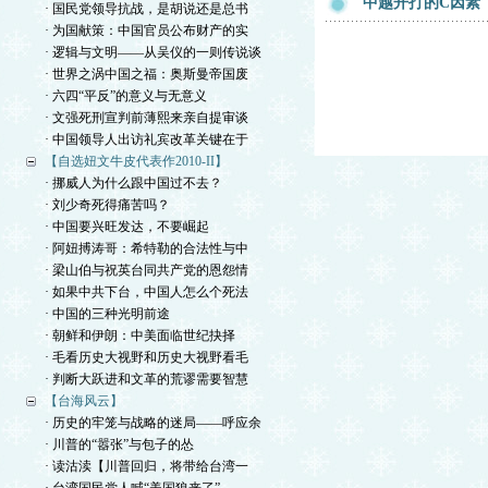
中越开打的C因素
· 国民党领导抗战，是胡说还是总书
· 为国献策：中国官员公布财产的实
· 逻辑与文明——从吴仪的一则传说谈
· 世界之涡中国之福：奥斯曼帝国废
· 六四“平反”的意义与无意义
· 文强死刑宣判前薄熙来亲自提审谈
· 中国领导人出访礼宾改革关键在于
【自选妞文牛皮代表作2010-II】
· 挪威人为什么跟中国过不去？
· 刘少奇死得痛苦吗？
· 中国要兴旺发达，不要崛起
· 阿妞搏涛哥：希特勒的合法性与中
· 梁山伯与祝英台同共产党的恩怨情
· 如果中共下台，中国人怎么个死法
· 中国的三种光明前途
· 朝鲜和伊朗：中美面临世纪抉择
· 毛看历史大视野和历史大视野看毛
· 判断大跃进和文革的荒谬需要智慧
【台海风云】
· 历史的牢笼与战略的迷局——呼应余
· 川普的“嚣张”与包子的怂
· 读沽渎【川普回归，将带给台湾一