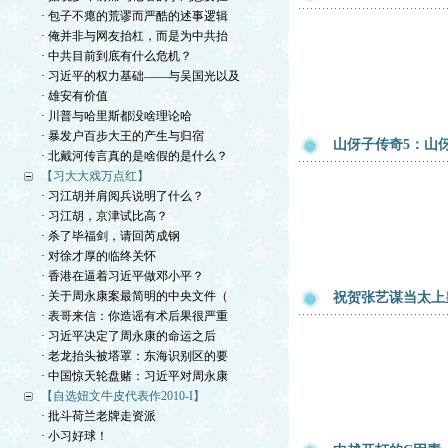
· 包子不瘪的荒谬而严酷的述事逻辑
· 俺并非与网友抬杠，而是为中共抬
· 中共目前到底有什么危机？
· 习近平的权力基础——与吴国光以及
· 雄安有价值
· 川普与哈里斯都没啥理论哈
· 暴发户百步大王的产生与归宿
山伢子传奇5：山
· 北戴河传言真的是啥假的是什么？
【习大大戏万点红】
· 习江胡并肩阅兵说明了什么？
· 习江胡，京津试比高？
· 杀了毕福剑，请回芮成钢
· 对徐才厚的临终关怀
· 香港在逼着习近平做邓小平？
· 关于周永康案最简明的中央文件（
祝贺张艺谋当太上
· 表哥来信：你造谣有术后果很严重
· 习近平决定了周永康的命运之后
· 老龙抬头被塔罩：东海识别区的要
· 中国惊天轮盘赌：习近平对周永康
【自选妞文牛皮代表作2010-I】
· 批斗荷兰老牌走资派
· 小习好球！