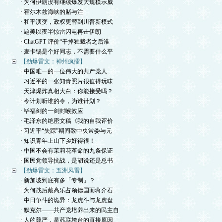
· 为何伊朗没有继续爆发大规模示威
· 霍尔木兹海峡的赌与注
· 和平演变，政权更替到川普新模式
· 题美以夜半惊雷闪电再击伊朗
· ChatGPT 评价“干掉独裁者之后谁
· 麦卡锡是个好同志，不需要什么平
【劲爆雷文：神州疯擂】
· 中国唯一的一位伟大的共产党人
· 习近平的一张知青照片很值得玩味
· 天津爆炸真相大白：你能接受吗？
· 令计划听谁的令，为谁计划？
· 毕福剑的一剑封喉效应
· 毛泽东的绝密文稿《我的自我评价
· 习近平“失踪”期间致中央常委与元
· 知识青年上山下乡好得很！
· 中国不会有茉莉花革命的九条保证
· 国民党领导抗战，是胡说还是总书
【劲爆雷文：五洲风雷】
· 新加坡到底有多「专制」？
· 为何战后戴高乐占领德国而蒋介石
· 中日争斗的诡异：龙虎斗与龙虎盘
· 默克尔——共产党培养出来的民主自
· 人的尊严，是苏联垮台的直接原因