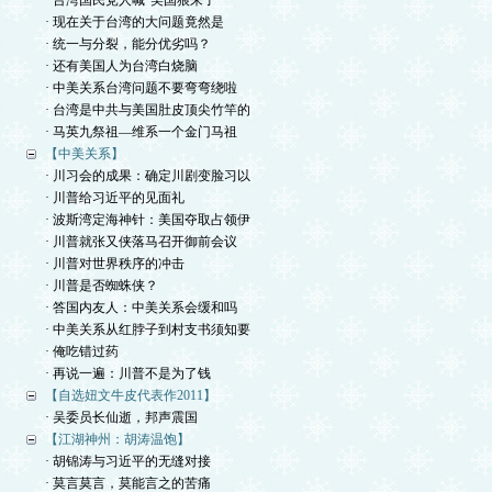
· 台湾国民党人喊“美国狼来了”
· 现在关于台湾的大问题竟然是
· 统一与分裂，能分优劣吗？
· 还有美国人为台湾白烧脑
· 中美关系台湾问题不要弯弯绕啦
· 台湾是中共与美国肚皮顶尖竹竿的
· 马英九祭祖—维系一个金门马祖
【中美关系】
· 川习会的成果：确定川剧变脸习以
· 川普给习近平的见面礼
· 波斯湾定海神针：美国夺取占领伊
· 川普就张又侠落马召开御前会议
· 川普对世界秩序的冲击
· 川普是否蜘蛛侠？
· 答国内友人：中美关系会缓和吗
· 中美关系从红脖子到村支书须知要
· 俺吃错过药
· 再说一遍：川普不是为了钱
【自选妞文牛皮代表作2011】
· 吴委员长仙逝，邦声震国
【江湖神州：胡涛温饱】
· 胡锦涛与习近平的无缝对接
· 莫言莫言，莫能言之的苦痛