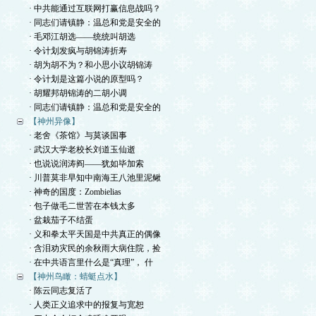
· 中共能通过互联网打赢信息战吗？
· 同志们请镇静：温总和党是安全的
· 毛邓江胡选——统统叫胡选
· 令计划发疯与胡锦涛折寿
· 胡为胡不为？和小思小议胡锦涛
· 令计划是这篇小说的原型吗？
· 胡耀邦胡锦涛的二胡小调
· 同志们请镇静：温总和党是安全的
【神州异像】
· 老舍《茶馆》与莫谈国事
· 武汉大学老校长刘道玉仙逝
· 也说说润涛阎——犹如毕加索
· 川普莫非早知中南海王八池里泥鳅
· 神奇的国度：Zombielias
· 包子做毛二世苦在本钱太多
· 盆栽茄子不结蛋
· 义和拳太平天国是中共真正的偶像
· 含泪劝灾民的余秋雨大病住院，捡
· 在中共语言里什么是“真理”， 什
【神州鸟瞰：蜻蜓点水】
· 陈云同志复活了
· 人类正义追求中的报复与宽恕