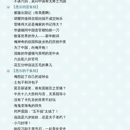
· 不谈六四，莫问中国有无将士为国
【愚乐鸽蛋集锦】
· 紫薇出国记（有美图啊）
· 胡耀邦值得念唱但搞不成交响乐
· 雷锋伟大还是俺家的书记伟大？
· 华盛顿同中国贪官都怕挨一刀
· 散落世界的华人——新年献词
· 俺神奇的祖国和故乡热烈庆祝中奖
· 为了中国，向俺开炮！
· 混账的华盛顿与英明的党中央
· 六合彩八卦官司
· 花五分钟说说五毛的事儿
【愚乐鹞子集锦】
· 俺想起了自己的追悼会
· 土包子和洋包子
· 莫言获诺奖，谁有莫能言之苦痛？
· 中共十八大胜利与否，关系我等小
· 没有了卡扎非的世界不好玩
· 海鬼变海龟的得失
· 邦声震国：“五不搞”太搞了！
· 连战是六岁娃娃，还是夫子老朽？
· 小习好球！
· 响应习副主席号召，一起美化党史