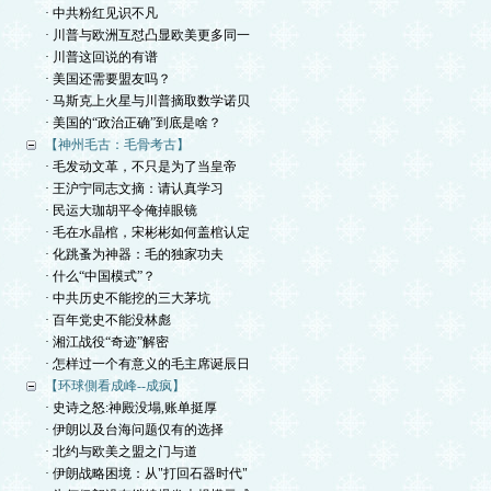
· 中共粉红见识不凡
· 川普与欧洲互怼凸显欧美更多同一
· 川普这回说的有谱
· 美国还需要盟友吗？
· 马斯克上火星与川普摘取数学诺贝
· 美国的“政治正确”到底是啥？
【神州毛古：毛骨考古】
· 毛发动文革，不只是为了当皇帝
· 王沪宁同志文摘：请认真学习
· 民运大珈胡平令俺掉眼镜
· 毛在水晶棺，宋彬彬如何盖棺认定
· 化跳蚤为神器：毛的独家功夫
· 什么“中国模式”？
· 中共历史不能挖的三大茅坑
· 百年党史不能没林彪
· 湘江战役“奇迹”解密
· 怎样过一个有意义的毛主席诞辰日
【环球側看成峰--成疯】
· 史诗之怒:神殿没塌,账单挺厚
· 伊朗以及台海问题仅有的选择
· 北约与欧美之盟之门与道
· 伊朗战略困境：从"打回石器时代"