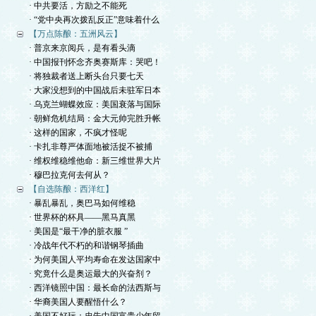
· 中共要活，方励之不能死
· “党中央再次拨乱反正”意味着什么
【万点陈酿：五洲风云】
· 普京来京阅兵，是有看头滴
· 中国报刊怀念齐奥赛斯库：哭吧！
· 将独裁者送上断头台只要七天
· 大家没想到的中国战后未驻军日本
· 乌克兰蝴蝶效应：美国衰落与国际
· 朝鲜危机结局：金大元帅完胜升帐
· 这样的国家，不疯才怪呢
· 卡扎非尊严体面地被活捉不被捕
· 维权维稳维他命：新三维世界大片
· 穆巴拉克何去何从？
【自选陈酿：西洋红】
· 暴乱暴乱，奥巴马如何维稳
· 世界杯的杯具——黑马真黑
· 美国是“最干净的脏衣服 ”
· 冷战年代不朽的和谐钢琴插曲
· 为何美国人平均寿命在发达国家中
· 究竟什么是奥运最大的兴奋剂？
· 西洋镜照中国：最长命的法西斯与
· 华裔美国人要醒悟什么？