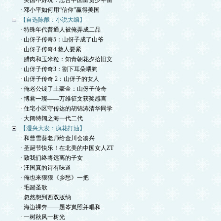
· 美国不好玩：忠告中国富贵少年留
· 邓小平如何用“信仰”赢得美国
【自选陈酿：小说大编】
· 特殊年代普通人被俺弄成二品
· 山伢子传奇5：山伢子成了山爷
· 山伢子传奇4 救人要紧
· 腊肉和玉米粒：知青朝花夕拾旧文
· 山伢子传奇3：割下耳朵喂狗
· 山伢子传奇 2：山伢子的女人
· 俺老公镀了土豪金：山伢子传奇
· 博君一璨——万维征文获奖感言
· 住宅小区守传达的胡锦涛清华同学
· 大阔特阔之海一代二代
【湿兴大发：疯花打油】
· 和曹雪葵老师给金川会凑兴
· 圣诞节快乐！在北美的中国女人ZT
· 致我们终将远离的子女
· 汪国真的诗有味道
· 俺也来狠狠《乡愁》一把
· 毛诞圣歌
· 忽然想到西双版纳
· 海边裸奔——题岑岚照并唱和
· 一树秋风一树光