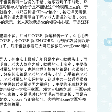
平也觉得薄一波说的不错，这东西烤了不能吃。邓
最高领导人”的台子是不能让这个蛤蟆爬上去的。于
换个。老邓四川话“可”与“换个”，被江泽民听见
主席的话大家听明白了吗？老人家说的法语，
core,
心的意思。老人家说我是党的领导核心呢。于是江泽
也差不多。江可江
CORE,
就这样传开了，邓毛毛去
CORE
，不
CORE
就
EN CORE.
（法语C发音同汉语
白了。后来也就跟着江大哥江叔叔江
core
江
core
地叫
导人，但事实上最后几年只是坐在江蛤蟆头上，而
明白。邓大人驾崩之后，蛤蟆的江山宝座，主要依
对军队的控制，也并非世间想象的都是什么跟着他
，好多其实都是老邓的老对头，他们几乎都在老邓
。老邓对军队的实际控制，到以中共一普通党员身
的平民领兵治军治国之举啊），主要靠王瑞林为首
，突击提拔一大批王家军。邓大人归西之后，王军头就
的江家将，不是毛时代的学毛选而优则长，而是有
奶吃，江
core
当爹娘都可。这样的江
core
大军将领，
世太保将军。