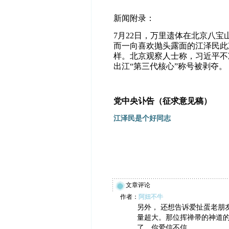
新闻附录：
7
月
22
日，万里遗体在北京八宝
而一向喜欢抛头露面的江泽民此
样。北京观察人士称，习近平不
出江“第三代核心”称号被剥夺。
党中央讣告（征求意见稿）
江泽民是个好同志
文章评论
作者：
阿妞不牛
另外， 还想告诉爱扯蛋老朋
量超大。那位挥禅帚的神道
了。你爱信不信。