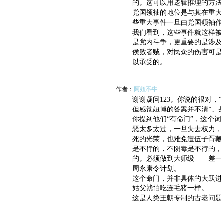
的。这可以用逻辑推理的方法
党国领袖的地位是与其在重大
些重大事件一旦由党国领袖
我们看到，这些事件就这样
是党内斗争，更重要的是涉
侯败者贼，对民众的伤害可
以承受的。
作者：
阿妞不牛
谢谢疑问123。你说的很对，
但感觉妞博的答案并不清”。
你提到他们“有命门”，这个
恶太多太过，一旦失去权力
死的光荣，也难免遭伍子胥
是不行的，不阴毒是不行的
的。必须做到大师级——差
周永康令计划。
这个命门，并非具体的大跃
姑父就怕吃连毛猪一样。
这是人类王朝专制的古老问