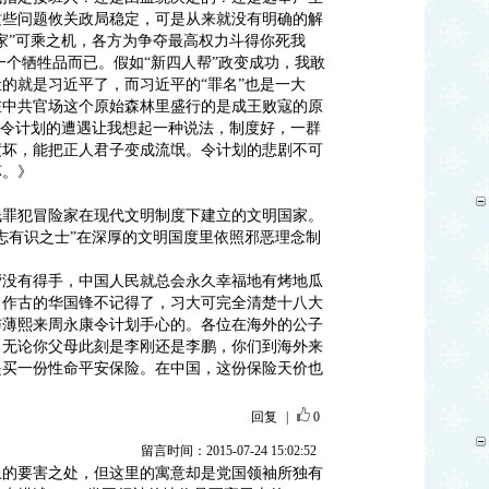
这些问题攸关政局稳定，可是从来就没有明确的解
家”可乘之机，各方为争夺最高权力斗得你死我
一个牺牲品而已。假如“新四人帮”政变成功，我敢
的就是习近平了，而习近平的“罪名”也是一大
在中共官场这个原始森林里盛行的是成王败寇的原
。令计划的遭遇让我想起一种说法，制度好，一群
度坏，能把正人君子变成流氓。令计划的悲剧不可
坏。》
氓罪犯冒险家在现代文明制度下建立的文明国家。
志有识之士”在深厚的文明国度里依照邪恶理念制
帮没有得手，中国人民就总会永久幸福地有烤地瓜
，作古的华国锋不记得了，习大可完全清楚十八大
与薄熙来周永康令计划手心的。各位在海外的公子
，无论你父母此刻是李刚还是李鹏，你们到海外来
是买一份性命平安保险。在中国，这份保险天价也
回复
|
0
留言时间：2015-07-24 15:02:52
上的要害之处，但这里的寓意却是党国领袖所独有