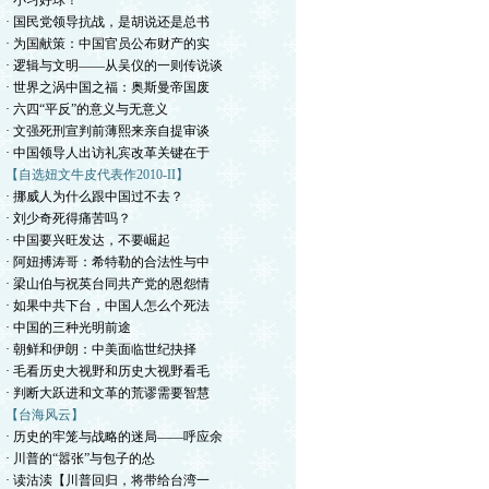
· 小习好球！
· 国民党领导抗战，是胡说还是总书
· 为国献策：中国官员公布财产的实
· 逻辑与文明——从吴仪的一则传说谈
· 世界之涡中国之福：奥斯曼帝国废
· 六四“平反”的意义与无意义
· 文强死刑宣判前薄熙来亲自提审谈
· 中国领导人出访礼宾改革关键在于
【自选妞文牛皮代表作2010-II】
· 挪威人为什么跟中国过不去？
· 刘少奇死得痛苦吗？
· 中国要兴旺发达，不要崛起
· 阿妞搏涛哥：希特勒的合法性与中
· 梁山伯与祝英台同共产党的恩怨情
· 如果中共下台，中国人怎么个死法
· 中国的三种光明前途
· 朝鲜和伊朗：中美面临世纪抉择
· 毛看历史大视野和历史大视野看毛
· 判断大跃进和文革的荒谬需要智慧
【台海风云】
· 历史的牢笼与战略的迷局——呼应余
· 川普的“嚣张”与包子的怂
· 读沽渎【川普回归，将带给台湾一