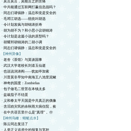
· 莫言莫言，莫能言之的苦痛
· 中共能通过互联网打赢信息战吗？
· 同志们请镇静：温总和党是安全的
· 毛邓江胡选——统统叫胡选
· 令计划发疯与胡锦涛折寿
· 胡为胡不为？和小思小议胡锦涛
· 令计划是这篇小说的原型吗？
· 胡耀邦胡锦涛的二胡小调
· 同志们请镇静：温总和党是安全的
【神州异像】
· 老舍《茶馆》与莫谈国事
· 武汉大学老校长刘道玉仙逝
· 也说说润涛阎——犹如毕加索
· 川普莫非早知中南海王八池里泥鳅
· 神奇的国度：Zombielias
· 包子做毛二世苦在本钱太多
· 盆栽茄子不结蛋
· 义和拳太平天国是中共真正的偶像
· 含泪劝灾民的余秋雨大病住院，捡
· 在中共语言里什么是“真理”， 什
【神州鸟瞰：蜻蜓点水】
· 陈云同志复活了
· 人类正义追求中的报复与宽恕