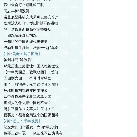
· 四中全会打个瞌睡睁开眼
· 同志—称谓残简
· 诺曼底登陆研究成果可以卖几个卢
· 落后没人打你，“先进”就不好说啦
· 包子这条最新最高指示很好玩
· 一部戏演绎透江胡戏
· 一句话的中国近现代未来史
· 巴勒斯坦血灌沃土培育一代代革命
【神州鸟瞰：鹞子抓兔】
· 神州神咒“解放后”
· 邓最厉害之处是让中国人吃饱饭也
· 【中華民國是二戰戰敗國】，惊讶
· 五四到六四：一个月时空错落
· 喝了一瓶鸿茅，俺为这位蒋公后怕
· 环球时报胡锡进被网友施暴
· 从中领馆枪击案看黑名单之黑
· 挪威人为什么跟中国过不去？
· 冯胜平新作《文革人》值得关注
· 蔡英文：很有全局观念的国家领导
【神州远古：千年以贯】
· 纪念六四旧作重发：六四“平反”的
· 俺要上访申冤——俺从来不认为毛有