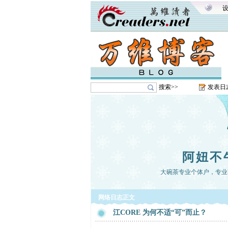
搜索>>
发表日
阿妞不
大碗茶专业个体户，专业
网络日志正文
江CORE 为何不适“可”而止？