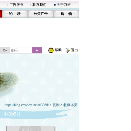
广告服务
联系我们
关于万维
论 坛
分类广告
购 物
帮助
退出
https://blog.creaders.net/u/3068/
>
复制
>
收藏本页
我的名片