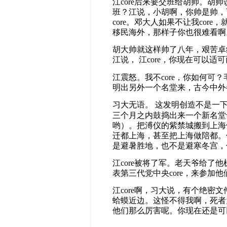
江
core
后来要交班给胡帅。胡帅
班？江说，小胡啊，你帅是帅，
core
。邓大人如果不让我
core
，
移民海外，那样子你也很难看啊
胡大帅就这样帅了八年，艰苦卓
江说，
江
core
，你现在可以适可
江震怒。我不
core
，你如何可？
明出另外一个名堂来，古今中外
习大无语。
这发明创造不是一
三个月之内鼓捣出来一个新名堂
哟）。把溥仪的紫禁城搬到上海
迁都上海，甚至把上海做陪都。
是避暑胜地，也不是避寒冬宫，
江
core
被将了军。老天爷给了他
表第三代党中央
core
，来参加他
江
core
啊，习大说，有个绝密文
蛤蟆近边。这怪不得我啊，死者
他们那么厉害呢。你现在还是可