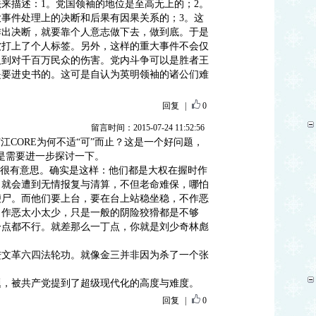
来描述：1。党国领袖的地位是至高无上的；2。
事件处理上的决断和后果有因果关系的；3。这
作出决断，就要靠个人意志做下去，做到底。于是
被打上了个人标签。另外，这样的重大事件不会仅
及到对千百万民众的伤害。党内斗争可以是胜者王
是要进史书的。这可是自认为英明领袖的诸公们难
回复
|
0
留言时间：2015-07-24 11:52:56
“江CORE为何不适“可”而止？这是一个好问题，
是需要进一步探讨一下。
词很有意思。确实是这样：他们都是大权在握时作
，就会遭到无情报复与清算，不但老命难保，哪怕
鞭尸。而他们要上台，要在台上站稳坐稳，不作恶
，作恶太小太少，只是一般的阴险狡猾都是不够
一点都不行。就差那么一丁点，你就是刘少奇林彪
进文革六四法轮功。就像金三并非因为杀了一个张
题，被共产党提到了超级现代化的高度与难度。
回复
|
0