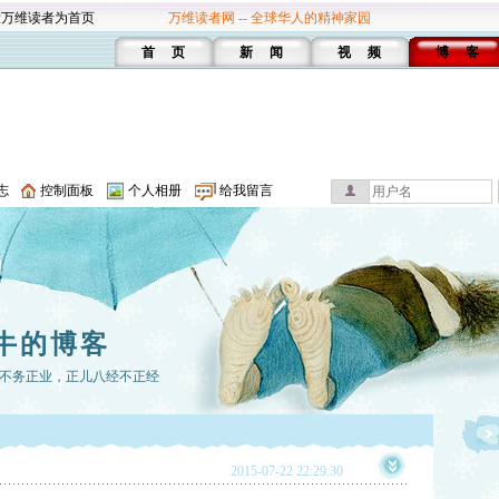
设万维读者为首页
万维读者网 -- 全球华人的精神家园
首 页
新 闻
视 频
博 客
志
控制面板
个人相册
给我留言
牛的博客
不务正业，正儿八经不正经
2015-07-22 22:29:30