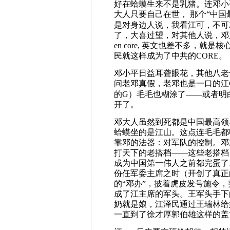
好在蛤蟆生来不是乳猪。连邓小
大人只要自己在世，
那个“中国
是对身边人说，我看江可，不可就
了，大喜过望，对其他人说，邓
en core,
英文也差不多，就是核
民就这样成为了中共的
CORE
。
邓小平日益耳聋眼花，其他八老
问老邓真假，老邓也是一口的江
的G）
毛毛也糊涂了
——
或者明
开了。
邓大人虽然到死都是中国最高领
蛤蟆坐的是江山。这点连毛毛都
靠邓的法器：对军队的控制。邓
打天下的老搭档
——
这些老搭档
成为中国第一伟人之前都完蛋了
份任军委主席之时（开创了真正
的“邓办”，披着虎皮发号施令
成了江主席的军头。王军头手下
奶就是娘，江泽民通过王瑞林给
一直到了徐才厚郭伯雄这样的盖