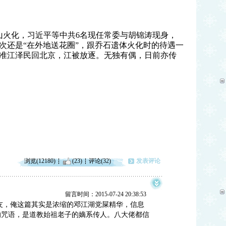
山火化，习近平等中共
6
名现任常委与胡锦涛现身，
次还是“在外地送花圈”，跟乔石遗体火化时的待遇一
准江泽民回北京，江被放逐。无独有偶，日前亦传
浏览(12180)
(23)
评论(32)
发表评论
留言时间：2015-07-24 20:38:53
友，俺这篇其实是浓缩的邓江湖党屎精华，信息
的咒语，是道教始祖老子的嫡系传人。八大佬都信