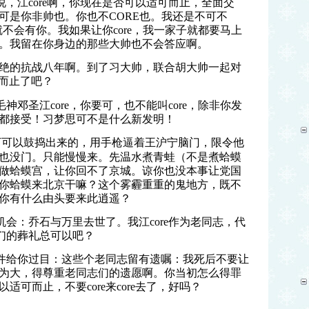
说，江
core
啊，你现在是否可以适可而止，全面交
可是你非帅也。你也不
CORE
也。我还是不可不
就不会有你。我如果让你
core
，我一家子就都要马上
。我留在你身边的那些大帅也不会答应啊。
绝的抗战八年啊。到了习大帅，联合胡大帅一起对
而止了吧？
毛神邓圣江
core
，你要可，也不能叫
core
，除非你发
都接受！习梦思可不是什么新发明！
下可以鼓捣出来的，用手枪逼着王沪宁脑门，限令他
也没门。只能慢慢来。先温水煮青蛙（不是煮蛤蟆
做蛤蟆宫，让你回不了京城。谅你也没本事让党国
你蛤蟆来北京干嘛？这个雾霾重重的鬼地方，既不
你有什么由头要来此逍遥？
机会：乔石与万里去世了。我江
core
作为老同志，代
们的葬礼总可以吧？
件给你过目：这些个老同志留有遗嘱：我死后不要让
为大，得尊重老同志们的遗愿啊。你当初怎么得罪
以适可而止，不要
core
来
core
去了，好吗？