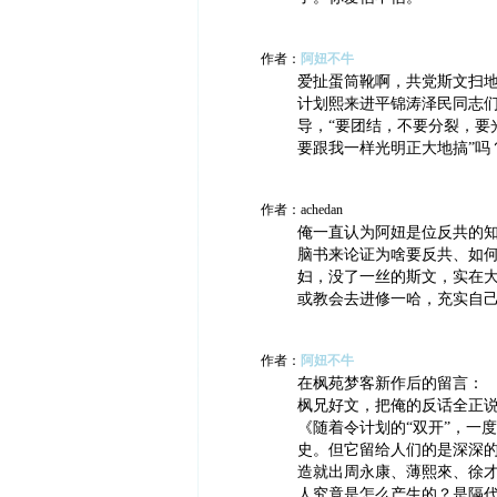
作者：
阿妞不牛
爱扯蛋筒靴啊，共党斯文扫
计划熙来进平锦涛泽民同志
导，“要团结，不要分裂，要
要跟我一样光明正大地搞”吗
作者：achedan
俺一直认为阿妞是位反共的
脑书来论证为啥要反共、如
妇，没了一丝的斯文，实在
或教会去进修一哈，充实自
作者：
阿妞不牛
在枫苑梦客新作后的留言：
枫兄好文，把俺的反话全正
《随着令计划的“双开”，一
史。但它留给人们的是深深的
造就出周永康、薄熙來、徐才
人究竟是怎么产生的？是隔