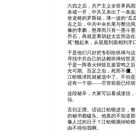
六四之后，共产主义全世界风雨
杀戒一开，中共又杀出了一条血
坐龙椅的罗斯福，薄一波的
“
瓜
去之后，中共中央长尾与整治局
像的李鹏，憨厚而只有一墨斗墨
乔石，再就是离胡赵太近而远在
尾
”
翘起来，从屁股到面相到牙
于是他们只好把专职给班禅与达
寻找中共自己的达赖班禅转世灵
于是一阵香火钟鼓瓦釜雷鸣之后
光可期。百足之虫，死而不
僵
。
江蛤蟆泽民就被选中了。不但是
还有一个胡——尽管前面已经胡
这段秘辛，大家可以看成迷信，
仙。
言归正撰。话说江蛤蟆进京，整
的秘书都磕头。他真的不知道那
像人过的日子？江蛤蟆摘掉蛤蟆
由不得你我啊。