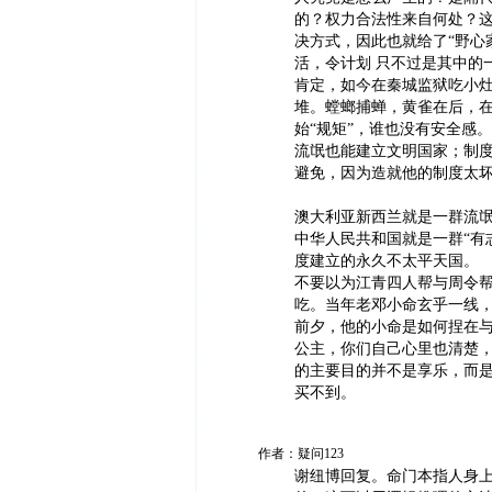
的？权力合法性来自何处？
决方式，因此也就给了“野心
活，令计划 只不过是其中的
肯定，如今在秦城监狱吃小灶
堆。螳螂捕蝉，黄雀在后，
始“规矩”，谁也没有安全感
流氓也能建立文明国家；制
避免，因为造就他的制度太
澳大利亚新西兰就是一群流
中华人民共和国就是一群“有
度建立的永久不太平天国。
不要以为江青四人帮与周令
吃。当年老邓小命玄乎一线
前夕，他的小命是如何捏在
公主，你们自己心里也清楚
的主要目的并不是享乐，而
买不到。
作者：疑问123
谢纽博回复。命门本指人身