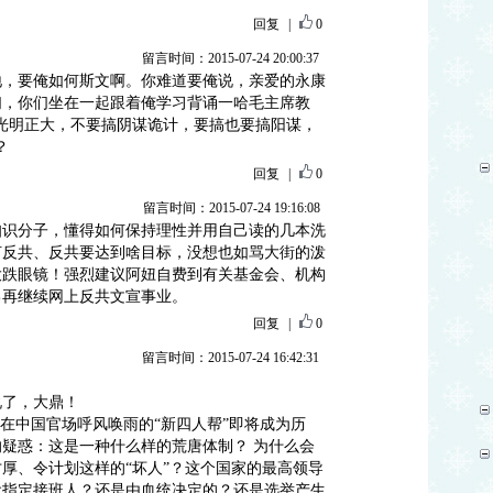
回复
|
0
留言时间：2015-07-24 20:00:37
地，要俺如何斯文啊。你难道要俺说，亲爱的永康
们，你们坐在一起跟着俺学习背诵一哈毛主席教
光明正大，不要搞阴谋诡计，要搞也要搞阳谋，
？
回复
|
0
留言时间：2015-07-24 19:16:08
知识分子，懂得如何保持理性并用自己读的几本洗
何反共、反共要达到啥目标，没想也如骂大街的泼
大跌眼镜！强烈建议阿妞自费到有关基金会、机构
己再继续网上反共文宣事业。
回复
|
0
留言时间：2015-07-24 16:42:31
说了，大鼎！
度在中国官场呼风唤雨的“新四人帮”即将成为历
疑惑：这是一种什么样的荒唐体制？ 为什么会
厚、令计划这样的“坏人”？这个国家的最高领导
代指定接班人？还是由血统决定的？还是选举产生