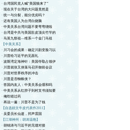
· 台湾国民党人喊“美国狼来了”
· 现在关于台湾的大问题竟然是
· 统一与分裂，能分优劣吗？
· 还有美国人为台湾白烧脑
· 中美关系台湾问题不要弯弯绕啦
· 台湾是中共与美国肚皮顶尖竹竿的
· 马英九祭祖—维系一个金门马祖
【中美关系】
· 川习会的成果：确定川剧变脸习以
· 川普给习近平的见面礼
· 波斯湾定海神针：美国夺取占领伊
· 川普就张又侠落马召开御前会议
· 川普对世界秩序的冲击
· 川普是否蜘蛛侠？
· 答国内友人：中美关系会缓和吗
· 中美关系从红脖子到村支书须知要
· 俺吃错过药
· 再说一遍：川普不是为了钱
【自选妞文牛皮代表作2011】
· 吴委员长仙逝，邦声震国
【江湖神州：胡涛温饱】
· 胡锦涛与习近平的无缝对接