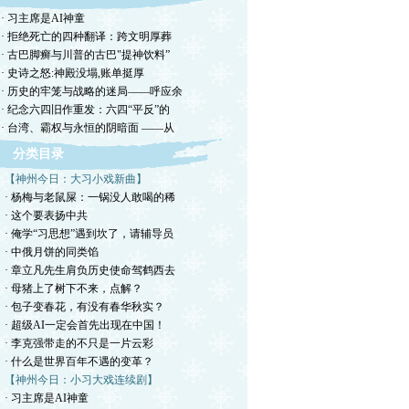
· 习主席是AI神童
· 拒绝死亡的四种翻译：跨文明厚葬
· 古巴脚癣与川普的古巴"提神饮料”
· 史诗之怒:神殿没塌,账单挺厚
· 历史的牢笼与战略的迷局——呼应余
· 纪念六四旧作重发：六四“平反”的
· 台湾、霸权与永恒的阴暗面 ——从
分类目录
【神州今日：大习小戏新曲】
· 杨梅与老鼠屎：一锅没人敢喝的稀
· 这个要表扬中共
· 俺学“习思想”遇到坎了，请辅导员
· 中俄月饼的同类馅
· 章立凡先生肩负历史使命驾鹤西去
· 母猪上了树下不来，点解？
· 包子变春花，有没有春华秋实？
· 超级AI一定会首先出现在中国！
· 李克强带走的不只是一片云彩
· 什么是世界百年不遇的变革？
【神州今日：小习大戏连续剧】
· 习主席是AI神童