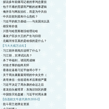
· 据说多年前痛骂记者的李鸿忠要挂
· 包子不瘪的荒谬而严酷的述事逻辑
· 俺并非与网友抬杠，而是为中共抬
· 中共目前到底有什么危机？
· 习近平的权力基础——与吴国光以及
· 雄安有价值
· 川普与哈里斯都没啥理论哈
· 暴发户百步大王的产生与归宿
· 北戴河传言真的是啥假的是什么？
【习大大戏万点红】
· 习江胡并肩阅兵说明了什么？
· 习江胡，京津试比高？
· 杀了毕福剑，请回芮成钢
· 对徐才厚的临终关怀
· 香港在逼着习近平做邓小平？
· 关于周永康案最简明的中央文件（
· 表哥来信：你造谣有术后果很严重
· 习近平决定了周永康的命运之后
· 老龙抬头被塔罩：东海识别区的要
· 中国惊天轮盘赌：习近平对周永康
【自选妞文牛皮代表作2010-I】
· 批斗荷兰老牌走资派