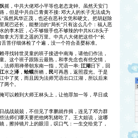
飘摇，中共大佬邓小平等也老态龙钟。虽然天安门
路，但是中共自己青黄不接
:
邓大人的长子无法成为
瓜
”
虽然风华正茂，也还在恶补文凭和硬文。把胡赵除
里尾巴还长，能整治的“局长”只有这么几个：福人恶
水的李木匠，心不够狠手也不够辣的中共
KGB
头子
加拿大万里之遥的万里。中共八大佬把这些个
“
长
口舌苔仔细体检了个遍，没一个符合圣婴标准。
赖寻找转世灵童的班子接进中南海，请他们作法，
童。这个班子跟陈云最熟，和李先念也有些交情，
，法师用禅帚朝东南一指，咒语一串
:
江湖
日下，回
江
水之
泽
，
蛤蟆
所栖，
民
可再愚，返照霞光。于是
江中了奖，而且因为法师咒语出口江湖，所以后来
了两个。
俺可以赖到大师王林头上，让他罪加一等，早日成
日战战兢兢，不但见了李鹏就作揖，连见了邓力群
些法师们哪天要把他烤乳猪吃了。王大姐说，这哪
镜，擦掉镜片上的眼泪，叹口气：一生交给党了，