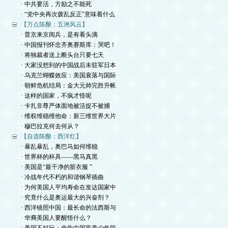
· 中共要活，方励之不能死
· “党中央再次拨乱反正”意味着什么
【万点陈酿：五洲风云】
· 普京来京阅兵，是有看头滴
· 中国报刊怀念齐奥赛斯库：哭吧！
· 将独裁者送上断头台只要七天
· 大家没想到的中国战后未驻军日本
· 乌克兰蝴蝶效应：美国衰落与国际
· 朝鲜危机结局：金大元帅完胜升帐
· 这样的国家，不疯才怪呢
· 卡扎非尊严体面地被活捉不被捕
· 维权维稳维他命：新三维世界大片
· 穆巴拉克何去何从？
【自选陈酿：西洋红】
· 暴乱暴乱，奥巴马如何维稳
· 世界杯的杯具——黑马真黑
· 美国是“最干净的脏衣服 ”
· 冷战年代不朽的和谐钢琴插曲
· 为何美国人平均寿命在发达国家中
· 究竟什么是奥运最大的兴奋剂？
· 西洋镜照中国：最长命的法西斯与
· 华裔美国人要醒悟什么？