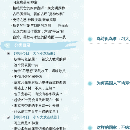
· 习主席是AI神童
· 拒绝死亡的四种翻译：跨文明厚葬
· 古巴脚癣与川普的古巴"提神饮料”
· 史诗之怒:神殿没塌,账单挺厚
· 历史的牢笼与战略的迷局——呼应余
· 纪念六四旧作重发：六四“平反”的
· 台湾、霸权与永恒的阴暗面 ——从
鸟诗侃鸟事：习大
分类目录
【神州今日：大习小戏新曲】
· 杨梅与老鼠屎：一锅没人敢喝的稀
· 这个要表扬中共
· 俺学“习思想”遇到坎了，请辅导员
· 中俄月饼的同类馅
· 章立凡先生肩负历史使命驾鹤西去
为何美国人平均寿
· 母猪上了树下不来，点解？
· 包子变春花，有没有春华秋实？
· 超级AI一定会首先出现在中国！
· 李克强带走的不只是一片云彩
· 什么是世界百年不遇的变革？
【神州今日：小习大戏连续剧】
· 习主席是AI神童
这样的国家，不疯
· 据说多年前痛骂记者的李鸿忠要挂