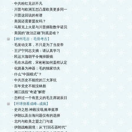
· 中共粉红见识不凡
· 川普与欧洲互怼凸显欧美更多同一
· 川普这回说的有谱
· 美国还需要盟友吗？
· 马斯克上火星与川普摘取数学诺贝
· 美国的“政治正确”到底是啥？
【神州毛古：毛骨考古】
· 毛发动文革，不只是为了当皇帝
· 王沪宁同志文摘：请认真学习
· 民运大珈胡平令俺掉眼镜
· 毛在水晶棺，宋彬彬如何盖棺认定
· 化跳蚤为神器：毛的独家功夫
· 什么“中国模式”？
· 中共历史不能挖的三大茅坑
· 百年党史不能没林彪
· 湘江战役“奇迹”解密
· 怎样过一个有意义的毛主席诞辰日
【环球側看成峰--成疯】
· 史诗之怒:神殿没塌,账单挺厚
· 伊朗以及台海问题仅有的选择
· 北约与欧美之盟之门与道
· 伊朗战略困境：从"打回石器时代"