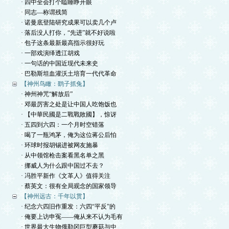
· 四中全会打个瞌睡睁开眼
· 同志—称谓残简
· 诺曼底登陆研究成果可以卖几个卢
· 落后没人打你，“先进”就不好说啦
· 包子这条最新最高指示很好玩
· 一部戏演绎透江胡戏
· 一句话的中国近现代未来史
· 巴勒斯坦血灌沃土培育一代代革命
【神州鸟瞰：鹞子抓兔】
· 神州神咒“解放后”
· 邓最厉害之处是让中国人吃饱饭也
· 【中華民國是二戰戰敗國】，惊讶
· 五四到六四：一个月时空错落
· 喝了一瓶鸿茅，俺为这位蒋公后怕
· 环球时报胡锡进被网友施暴
· 从中领馆枪击案看黑名单之黑
· 挪威人为什么跟中国过不去？
· 冯胜平新作《文革人》值得关注
· 蔡英文：很有全局观念的国家领导
【神州远古：千年以贯】
· 纪念六四旧作重发：六四“平反”的
· 俺要上访申冤——俺从来不认为毛有
· 世界最大生物俄勒冈巨型蘑菇与中