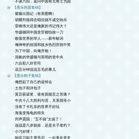
· 不谈六四，莫问中国有无将士为国
【愚乐鸽蛋集锦】
· 紫薇出国记（有美图啊）
· 胡耀邦值得念唱但搞不成交响乐
· 雷锋伟大还是俺家的书记伟大？
· 华盛顿同中国贪官都怕挨一刀
· 散落世界的华人——新年献词
· 俺神奇的祖国和故乡热烈庆祝中奖
· 为了中国，向俺开炮！
· 混账的华盛顿与英明的党中央
· 六合彩八卦官司
· 花五分钟说说五毛的事儿
【愚乐鹞子集锦】
· 俺想起了自己的追悼会
· 土包子和洋包子
· 莫言获诺奖，谁有莫能言之苦痛？
· 中共十八大胜利与否，关系我等小
· 没有了卡扎非的世界不好玩
· 海鬼变海龟的得失
· 邦声震国：“五不搞”太搞了！
· 连战是六岁娃娃，还是夫子老朽？
· 小习好球！
· 响应习副主席号召，一起美化党史