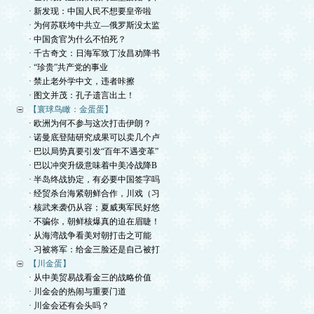
· 新发现：中国人民不想要皇帝啦
· 为何苏联垮中共立—俄罗斯没太监
· 中国贪官为什么不怕死？
· 千古奇文：日海军致丁汝昌劝降书
· “珍贵”共产党的事业
· 禁止老外学中文，违者咔擦
· 图文并茂：孔子遗言出土！
【寰球鸟瞰：金蛋蛋】
· 欧洲为何不参与这次打击伊朗？
· 诺曼底登陆研究成果可以卖几个卢
· 巴以局势真要引发“百年不遇变革”
· 巴以冲突升级意味着中美冷战降B
· 半岛终战协定，有必要中国签字吗
· 经贸杀台海紧朝鲜合作，川戏（习
· 核武来袭仍从容；夏威夷军民好悠
· 不骗你，朝鲜核爆真的迫在眉睫！
· 从海湾战争看美对朝打击之可能
· 习被将军：给金三脸还是自己被打
【川金蛋】
· 从中美贸易战看金三的战略价值
· 川金会的热闹与重要门道
· 川金会还有会头吗？