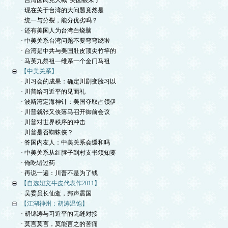
· 台湾国民党人喊“美国狼来了”
· 现在关于台湾的大问题竟然是
· 统一与分裂，能分优劣吗？
· 还有美国人为台湾白烧脑
· 中美关系台湾问题不要弯弯绕啦
· 台湾是中共与美国肚皮顶尖竹竿的
· 马英九祭祖—维系一个金门马祖
【中美关系】
· 川习会的成果：确定川剧变脸习以
· 川普给习近平的见面礼
· 波斯湾定海神针：美国夺取占领伊
· 川普就张又侠落马召开御前会议
· 川普对世界秩序的冲击
· 川普是否蜘蛛侠？
· 答国内友人：中美关系会缓和吗
· 中美关系从红脖子到村支书须知要
· 俺吃错过药
· 再说一遍：川普不是为了钱
【自选妞文牛皮代表作2011】
· 吴委员长仙逝，邦声震国
【江湖神州：胡涛温饱】
· 胡锦涛与习近平的无缝对接
· 莫言莫言，莫能言之的苦痛