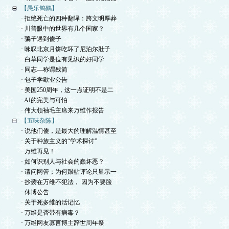
【愚乐鸽鹞】
· 拒绝死亡的四种翻译：跨文明厚葬
· 川普眼中的世界有几个国家？
· 骗子遇到傻子
· 咏叹北京月饼吃坏了尼泊尔肚子
· 白草同学是位有见识的好同学
· 同志—称谓残简
· 包子学歇业公告
· 美国250周年，这一点证明不是二
· AI的完美与可怕
· 伟大领袖毛主席来万维作报告
【五味杂陈】
· 说他们傻，是最大的理解温情甚至
· 关于种族主义的“学术探讨”
· 万维再见！
· 如何识别人与社会的蠢坏恶？
· 请问网管；为何跟帖评论只显示一
· 抄袭在万维不犯法， 因为不要脸
· 休博公告
· 关于死多维的活记忆
· 万维是否带有病毒？
· 万维网友寡言博主辞世周年祭