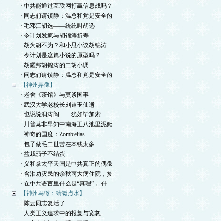
· 中共能通过互联网打赢信息战吗？
· 同志们请镇静：温总和党是安全的
· 毛邓江胡选——统统叫胡选
· 令计划发疯与胡锦涛折寿
· 胡为胡不为？和小思小议胡锦涛
· 令计划是这篇小说的原型吗？
· 胡耀邦胡锦涛的二胡小调
· 同志们请镇静：温总和党是安全的
【神州异像】
· 老舍《茶馆》与莫谈国事
· 武汉大学老校长刘道玉仙逝
· 也说说润涛阎——犹如毕加索
· 川普莫非早知中南海王八池里泥鳅
· 神奇的国度：Zombielias
· 包子做毛二世苦在本钱太多
· 盆栽茄子不结蛋
· 义和拳太平天国是中共真正的偶像
· 含泪劝灾民的余秋雨大病住院，捡
· 在中共语言里什么是“真理”， 什
【神州鸟瞰：蜻蜓点水】
· 陈云同志复活了
· 人类正义追求中的报复与宽恕