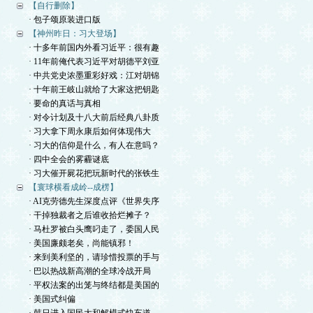
【自行删除】
· 包子颂原装进口版
【神州昨日：习大登场】
· 十多年前国内外看习近平：很有趣
· 11年前俺代表习近平对胡德平刘亚
· 中共党史浓墨重彩好戏：江对胡锦
· 十年前王岐山就给了大家这把钥匙
· 要命的真话与真相
· 对令计划及十八大前后经典八卦质
· 习大拿下周永康后如何体现伟大
· 习大的信仰是什么，有人在意吗？
· 四中全会的雾霾谜底
· 习大催开屍花把玩新时代的张铁生
【寰球横看成岭--成楞】
· AI克劳德先生深度点评《世界失序
· 干掉独裁者之后谁收拾烂摊子？
· 马杜罗被白头鹰叼走了，委国人民
· 美国廉颇老矣，尚能镇邪！
· 来到美利坚的，请珍惜投票的手与
· 巴以热战新高潮的全球冷战开局
· 平权法案的出笼与终结都是美国的
· 美国式纠偏