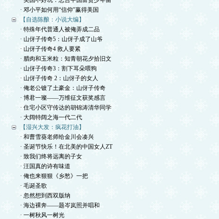
· 美国不好玩：忠告中国富贵少年留
· 邓小平如何用“信仰”赢得美国
【自选陈酿：小说大编】
· 特殊年代普通人被俺弄成二品
· 山伢子传奇5：山伢子成了山爷
· 山伢子传奇4 救人要紧
· 腊肉和玉米粒：知青朝花夕拾旧文
· 山伢子传奇3：割下耳朵喂狗
· 山伢子传奇 2：山伢子的女人
· 俺老公镀了土豪金：山伢子传奇
· 博君一璨——万维征文获奖感言
· 住宅小区守传达的胡锦涛清华同学
· 大阔特阔之海一代二代
【湿兴大发：疯花打油】
· 和曹雪葵老师给金川会凑兴
· 圣诞节快乐！在北美的中国女人ZT
· 致我们终将远离的子女
· 汪国真的诗有味道
· 俺也来狠狠《乡愁》一把
· 毛诞圣歌
· 忽然想到西双版纳
· 海边裸奔——题岑岚照并唱和
· 一树秋风一树光