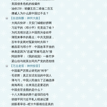
· 美国债务危机的核爆炸
· 油价250：谁赚五百二谁做二百五
· 挪威人为什么跟中国过不去？
【自选陈酿：神州大曲】
· 大阅兵快评：天安门城楼好挤啊
· 习近平的《邓小平》究竟说了啥？
· 为托克维尔进入中国而兴奋欢呼
· 薄熙来事件的看点：中共无阴谋，
· 百年辛亥两对冤家何时共和？
· 赖昌星与邓小平：中国改革开放的
· 林彪是因为“忠诚”而被毛选为“接
· 阿妞弹琴：《我的祖国》一株竹笋
· 梁山伯与祝英台同共产党的恩怨情
【万点老窖：神州惊雷】
· 中国最严厉禁止研究的“科学”
· 毛登辉：真正实话实说的中国人
· 薄与习，中国人民做出了正确选择
· 南海再论：出来混总是要还的
· 中国贪官贪图的是什么？
· 十八大释放的两个超强烈信号
· 胡德平同习近平私人晤谈记要
· 妞眼看审谷--瞪大牛眼相信是真的