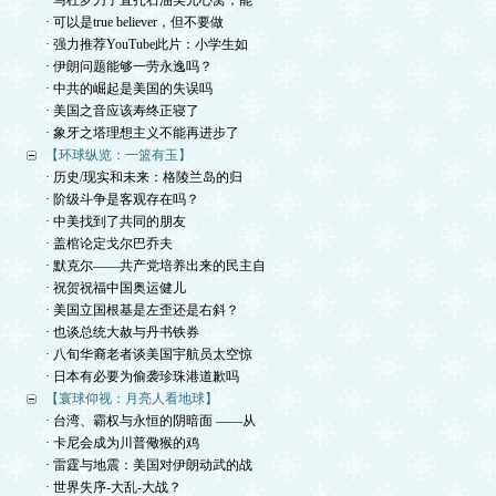
· 马杜罗刀子直扎石油美元心窝，能
· 可以是true believer，但不要做
· 强力推荐YouTube此片：小学生如
· 伊朗问题能够一劳永逸吗？
· 中共的崛起是美国的失误吗
· 美国之音应该寿终正寝了
· 象牙之塔理想主义不能再进步了
【环球纵览：一篮有玉】
· 历史/现实和未来：格陵兰岛的归
· 阶级斗争是客观存在吗？
· 中美找到了共同的朋友
· 盖棺论定戈尔巴乔夫
· 默克尔——共产党培养出来的民主自
· 祝贺祝福中国奥运健儿
· 美国立国根基是左歪还是右斜？
· 也谈总统大赦与丹书铁券
· 八旬华裔老者谈美国宇航员太空惊
· 日本有必要为偷袭珍珠港道歉吗
【寰球仰视：月亮人看地球】
· 台湾、霸权与永恒的阴暗面 ——从
· 卡尼会成为川普儆猴的鸡
· 雷霆与地震：美国对伊朗动武的战
· 世界失序-大乱-大战？