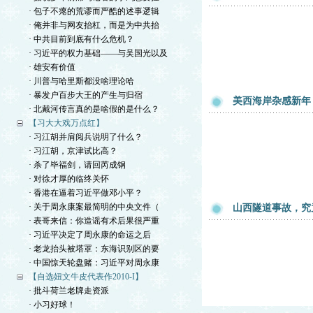
· 包子不瘪的荒谬而严酷的述事逻辑
· 俺并非与网友抬杠，而是为中共抬
· 中共目前到底有什么危机？
· 习近平的权力基础——与吴国光以及
· 雄安有价值
· 川普与哈里斯都没啥理论哈
· 暴发户百步大王的产生与归宿
美西海岸杂感新年
· 北戴河传言真的是啥假的是什么？
【习大大戏万点红】
· 习江胡并肩阅兵说明了什么？
· 习江胡，京津试比高？
· 杀了毕福剑，请回芮成钢
· 对徐才厚的临终关怀
· 香港在逼着习近平做邓小平？
· 关于周永康案最简明的中央文件（
山西隧道事故，究
· 表哥来信：你造谣有术后果很严重
· 习近平决定了周永康的命运之后
· 老龙抬头被塔罩：东海识别区的要
· 中国惊天轮盘赌：习近平对周永康
【自选妞文牛皮代表作2010-I】
· 批斗荷兰老牌走资派
· 小习好球！