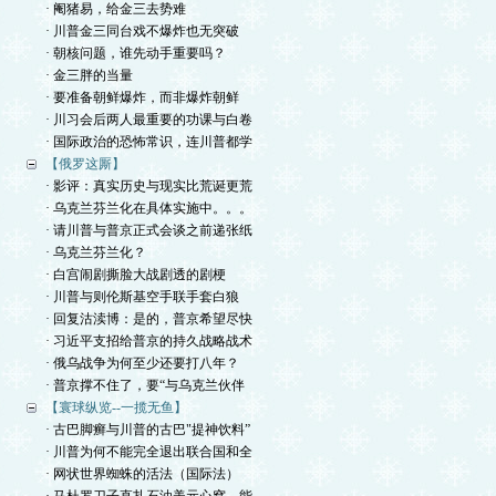
· 阉猪易，给金三去势难
· 川普金三同台戏不爆炸也无突破
· 朝核问题，谁先动手重要吗？
· 金三胖的当量
· 要准备朝鲜爆炸，而非爆炸朝鲜
· 川习会后两人最重要的功课与白卷
· 国际政治的恐怖常识，连川普都学
【俄罗这厮】
· 影评：真实历史与现实比荒诞更荒
· 乌克兰芬兰化在具体实施中。。。
· 请川普与普京正式会谈之前递张纸
· 乌克兰芬兰化？
· 白宫闹剧撕脸大战剧透的剧梗
· 川普与则伦斯基空手联手套白狼
· 回复沽渎博：是的，普京希望尽快
· 习近平支招给普京的持久战略战术
· 俄乌战争为何至少还要打八年？
· 普京撑不住了，要“与乌克兰伙伴
【寰球纵览--一揽无鱼】
· 古巴脚癣与川普的古巴"提神饮料”
· 川普为何不能完全退出联合国和全
· 网状世界蜘蛛的活法（国际法）