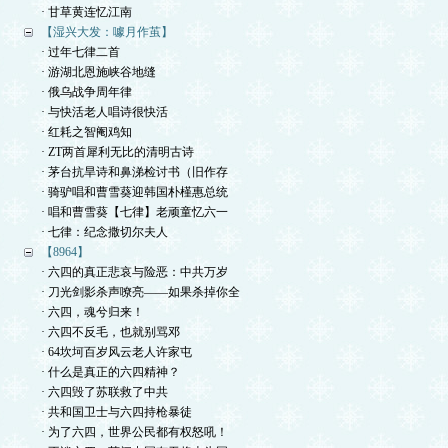
· 甘草黄连忆江南
【湿兴大发：噱月作茧】
· 过年七律二首
· 游湖北恩施峡谷地缝
· 俄乌战争周年律
· 与快活老人唱诗很快活
· 红耗之智阉鸡知
· ZT两首犀利无比的清明古诗
· 茅台抗旱诗和鼻涕检讨书（旧作存
· 骑驴唱和曹雪葵迎韩国朴槿惠总统
· 唱和曹雪葵【七律】老顽童忆六一
· 七律：纪念撒切尔夫人
【8964】
· 六四的真正悲哀与险恶：中共万岁
· 刀光剑影杀声嘹亮——如果杀掉你全
· 六四，魂兮归来！
· 六四不反毛，也就别骂邓
· 64坎坷百岁风云老人许家屯
· 什么是真正的六四精神？
· 六四毁了苏联救了中共
· 共和国卫士与六四持枪暴徒
· 为了六四，世界公民都有权怒吼！