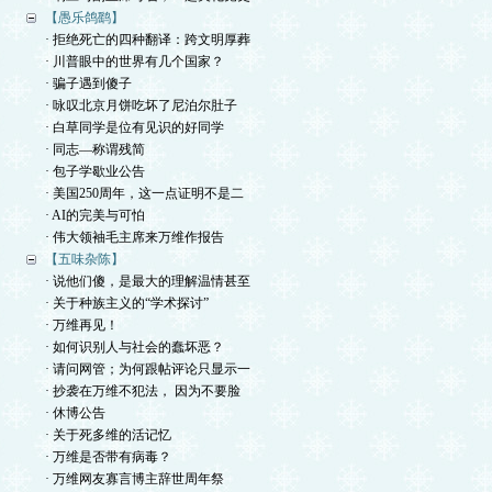
【愚乐鸽鹞】
· 拒绝死亡的四种翻译：跨文明厚葬
· 川普眼中的世界有几个国家？
· 骗子遇到傻子
· 咏叹北京月饼吃坏了尼泊尔肚子
· 白草同学是位有见识的好同学
· 同志—称谓残简
· 包子学歇业公告
· 美国250周年，这一点证明不是二
· AI的完美与可怕
· 伟大领袖毛主席来万维作报告
【五味杂陈】
· 说他们傻，是最大的理解温情甚至
· 关于种族主义的“学术探讨”
· 万维再见！
· 如何识别人与社会的蠢坏恶？
· 请问网管；为何跟帖评论只显示一
· 抄袭在万维不犯法， 因为不要脸
· 休博公告
· 关于死多维的活记忆
· 万维是否带有病毒？
· 万维网友寡言博主辞世周年祭