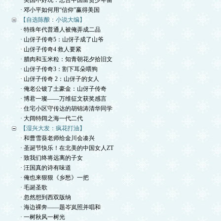
· 美国不好玩：忠告中国富贵少年留
· 邓小平如何用“信仰”赢得美国
【自选陈酿：小说大编】
· 特殊年代普通人被俺弄成二品
· 山伢子传奇5：山伢子成了山爷
· 山伢子传奇4 救人要紧
· 腊肉和玉米粒：知青朝花夕拾旧文
· 山伢子传奇3：割下耳朵喂狗
· 山伢子传奇 2：山伢子的女人
· 俺老公镀了土豪金：山伢子传奇
· 博君一璨——万维征文获奖感言
· 住宅小区守传达的胡锦涛清华同学
· 大阔特阔之海一代二代
【湿兴大发：疯花打油】
· 和曹雪葵老师给金川会凑兴
· 圣诞节快乐！在北美的中国女人ZT
· 致我们终将远离的子女
· 汪国真的诗有味道
· 俺也来狠狠《乡愁》一把
· 毛诞圣歌
· 忽然想到西双版纳
· 海边裸奔——题岑岚照并唱和
· 一树秋风一树光