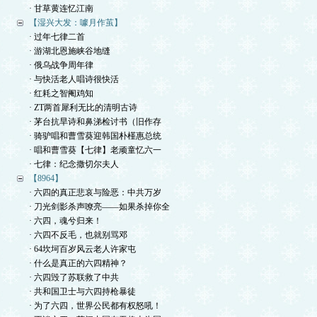
· 甘草黄连忆江南
【湿兴大发：噱月作茧】
· 过年七律二首
· 游湖北恩施峡谷地缝
· 俄乌战争周年律
· 与快活老人唱诗很快活
· 红耗之智阉鸡知
· ZT两首犀利无比的清明古诗
· 茅台抗旱诗和鼻涕检讨书（旧作存
· 骑驴唱和曹雪葵迎韩国朴槿惠总统
· 唱和曹雪葵【七律】老顽童忆六一
· 七律：纪念撒切尔夫人
【8964】
· 六四的真正悲哀与险恶：中共万岁
· 刀光剑影杀声嘹亮——如果杀掉你全
· 六四，魂兮归来！
· 六四不反毛，也就别骂邓
· 64坎坷百岁风云老人许家屯
· 什么是真正的六四精神？
· 六四毁了苏联救了中共
· 共和国卫士与六四持枪暴徒
· 为了六四，世界公民都有权怒吼！