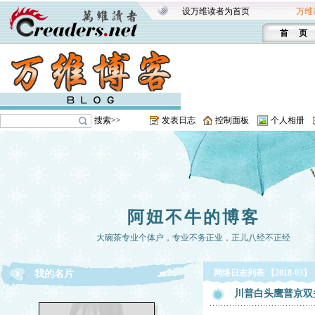
设万维读者为首页
万维
首 页
搜索>>
发表日志
控制面板
个人相册
阿妞不牛的博客
大碗茶专业个体户，专业不务正业，正儿八经不正经
网络日志列表 【2018-03】
我的名片
川普白头鹰普京双