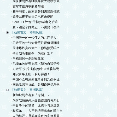
· 为何伊朗没有继续爆发大规模示威
· 霍尔木兹海峡的赌与注
· 和平演变，政权更替到川普新模式
· 题美以夜半惊雷闪电再击伊朗
· ChatGPT 评价“干掉独裁者之后谁
· 麦卡锡是个好同志，不需要什么平
【劲爆雷文：神州疯擂】
· 中国唯一的一位伟大的共产党人
· 习近平的一张知青照片很值得玩味
· 天津爆炸真相大白：你能接受吗？
· 令计划听谁的令，为谁计划？
· 毕福剑的一剑封喉效应
· 毛泽东的绝密文稿《我的自我评价
· 习近平“失踪”期间致中央常委与元
· 知识青年上山下乡好得很！
· 中国不会有茉莉花革命的九条保证
· 国民党领导抗战，是胡说还是总书
【劲爆雷文：五洲风雷】
· 新加坡到底有多「专制」？
· 为何战后戴高乐占领德国而蒋介石
· 中日争斗的诡异：龙虎斗与龙虎盘
· 默克尔——共产党培养出来的民主自
· 人的尊严，是苏联垮台的直接原因