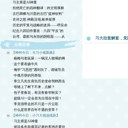
· 习主席是AI神童
· 拒绝死亡的四种翻译：跨文明厚葬
· 古巴脚癣与川普的古巴"提神饮料”
· 史诗之怒:神殿没塌,账单挺厚
· 历史的牢笼与战略的迷局——呼应余
· 纪念六四旧作重发：六四“平反”的
· 台湾、霸权与永恒的阴暗面 ——从
习大拉套解套，党
分类目录
【神州今日：大习小戏新曲】
· 杨梅与老鼠屎：一锅没人敢喝的稀
· 这个要表扬中共
· 俺学“习思想”遇到坎了，请辅导员
· 中俄月饼的同类馅
· 章立凡先生肩负历史使命驾鹤西去
· 母猪上了树下不来，点解？
· 包子变春花，有没有春华秋实？
· 超级AI一定会首先出现在中国！
· 李克强带走的不只是一片云彩
· 什么是世界百年不遇的变革？
【神州今日：小习大戏连续剧】
· 习主席是AI神童
· 据说多年前痛骂记者的李鸿忠要挂