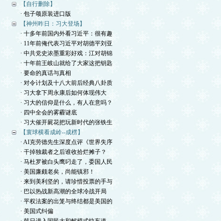
【自行删除】
· 包子颂原装进口版
【神州昨日：习大登场】
· 十多年前国内外看习近平：很有趣
· 11年前俺代表习近平对胡德平刘亚
· 中共党史浓墨重彩好戏：江对胡锦
· 十年前王岐山就给了大家这把钥匙
· 要命的真话与真相
· 对令计划及十八大前后经典八卦质
· 习大拿下周永康后如何体现伟大
· 习大的信仰是什么，有人在意吗？
· 四中全会的雾霾谜底
· 习大催开屍花把玩新时代的张铁生
【寰球横看成岭--成楞】
· AI克劳德先生深度点评《世界失序
· 干掉独裁者之后谁收拾烂摊子？
· 马杜罗被白头鹰叼走了，委国人民
· 美国廉颇老矣，尚能镇邪！
· 来到美利坚的，请珍惜投票的手与
· 巴以热战新高潮的全球冷战开局
· 平权法案的出笼与终结都是美国的
· 美国式纠偏