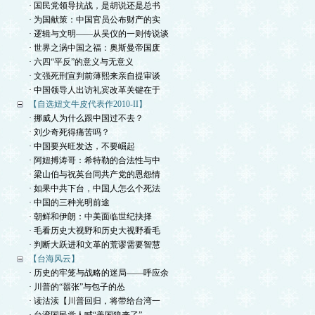
· 国民党领导抗战，是胡说还是总书
· 为国献策：中国官员公布财产的实
· 逻辑与文明——从吴仪的一则传说谈
· 世界之涡中国之福：奥斯曼帝国废
· 六四“平反”的意义与无意义
· 文强死刑宣判前薄熙来亲自提审谈
· 中国领导人出访礼宾改革关键在于
【自选妞文牛皮代表作2010-II】
· 挪威人为什么跟中国过不去？
· 刘少奇死得痛苦吗？
· 中国要兴旺发达，不要崛起
· 阿妞搏涛哥：希特勒的合法性与中
· 梁山伯与祝英台同共产党的恩怨情
· 如果中共下台，中国人怎么个死法
· 中国的三种光明前途
· 朝鲜和伊朗：中美面临世纪抉择
· 毛看历史大视野和历史大视野看毛
· 判断大跃进和文革的荒谬需要智慧
【台海风云】
· 历史的牢笼与战略的迷局——呼应余
· 川普的“嚣张”与包子的怂
· 读沽渎【川普回归，将带给台湾一