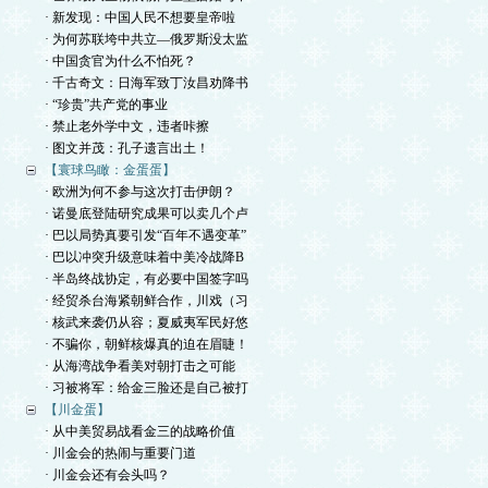
· 新发现：中国人民不想要皇帝啦
· 为何苏联垮中共立—俄罗斯没太监
· 中国贪官为什么不怕死？
· 千古奇文：日海军致丁汝昌劝降书
· “珍贵”共产党的事业
· 禁止老外学中文，违者咔擦
· 图文并茂：孔子遗言出土！
【寰球鸟瞰：金蛋蛋】
· 欧洲为何不参与这次打击伊朗？
· 诺曼底登陆研究成果可以卖几个卢
· 巴以局势真要引发“百年不遇变革”
· 巴以冲突升级意味着中美冷战降B
· 半岛终战协定，有必要中国签字吗
· 经贸杀台海紧朝鲜合作，川戏（习
· 核武来袭仍从容；夏威夷军民好悠
· 不骗你，朝鲜核爆真的迫在眉睫！
· 从海湾战争看美对朝打击之可能
· 习被将军：给金三脸还是自己被打
【川金蛋】
· 从中美贸易战看金三的战略价值
· 川金会的热闹与重要门道
· 川金会还有会头吗？