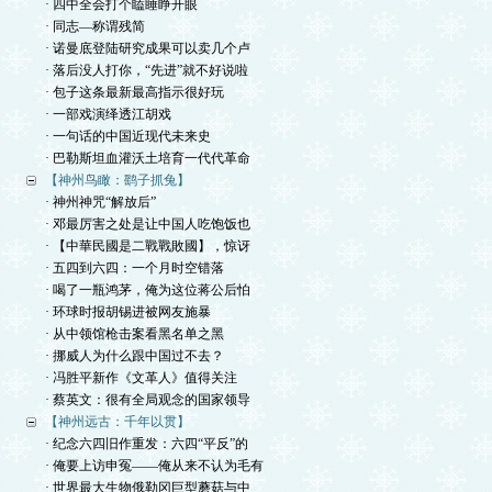
· 四中全会打个瞌睡睁开眼
· 同志—称谓残简
· 诺曼底登陆研究成果可以卖几个卢
· 落后没人打你，“先进”就不好说啦
· 包子这条最新最高指示很好玩
· 一部戏演绎透江胡戏
· 一句话的中国近现代未来史
· 巴勒斯坦血灌沃土培育一代代革命
【神州鸟瞰：鹞子抓兔】
· 神州神咒“解放后”
· 邓最厉害之处是让中国人吃饱饭也
· 【中華民國是二戰戰敗國】，惊讶
· 五四到六四：一个月时空错落
· 喝了一瓶鸿茅，俺为这位蒋公后怕
· 环球时报胡锡进被网友施暴
· 从中领馆枪击案看黑名单之黑
· 挪威人为什么跟中国过不去？
· 冯胜平新作《文革人》值得关注
· 蔡英文：很有全局观念的国家领导
【神州远古：千年以贯】
· 纪念六四旧作重发：六四“平反”的
· 俺要上访申冤——俺从来不认为毛有
· 世界最大生物俄勒冈巨型蘑菇与中