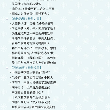
· 美国债务危机的核爆炸
· 油价250：谁赚五百二谁做二百五
· 挪威人为什么跟中国过不去？
【自选陈酿：神州大曲】
· 大阅兵快评：天安门城楼好挤啊
· 习近平的《邓小平》究竟说了啥？
· 为托克维尔进入中国而兴奋欢呼
· 薄熙来事件的看点：中共无阴谋，
· 百年辛亥两对冤家何时共和？
· 赖昌星与邓小平：中国改革开放的
· 林彪是因为“忠诚”而被毛选为“接
· 阿妞弹琴：《我的祖国》一株竹笋
· 梁山伯与祝英台同共产党的恩怨情
【万点老窖：神州惊雷】
· 中国最严厉禁止研究的“科学”
· 毛登辉：真正实话实说的中国人
· 薄与习，中国人民做出了正确选择
· 南海再论：出来混总是要还的
· 中国贪官贪图的是什么？
· 十八大释放的两个超强烈信号
· 胡德平同习近平私人晤谈记要
· 妞眼看审谷--瞪大牛眼相信是真的