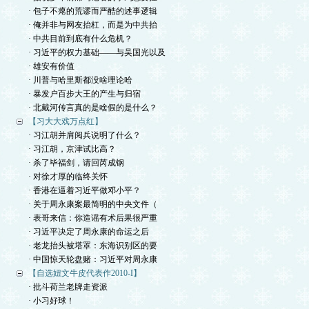
· 包子不瘪的荒谬而严酷的述事逻辑
· 俺并非与网友抬杠，而是为中共抬
· 中共目前到底有什么危机？
· 习近平的权力基础——与吴国光以及
· 雄安有价值
· 川普与哈里斯都没啥理论哈
· 暴发户百步大王的产生与归宿
· 北戴河传言真的是啥假的是什么？
【习大大戏万点红】
· 习江胡并肩阅兵说明了什么？
· 习江胡，京津试比高？
· 杀了毕福剑，请回芮成钢
· 对徐才厚的临终关怀
· 香港在逼着习近平做邓小平？
· 关于周永康案最简明的中央文件（
· 表哥来信：你造谣有术后果很严重
· 习近平决定了周永康的命运之后
· 老龙抬头被塔罩：东海识别区的要
· 中国惊天轮盘赌：习近平对周永康
【自选妞文牛皮代表作2010-I】
· 批斗荷兰老牌走资派
· 小习好球！