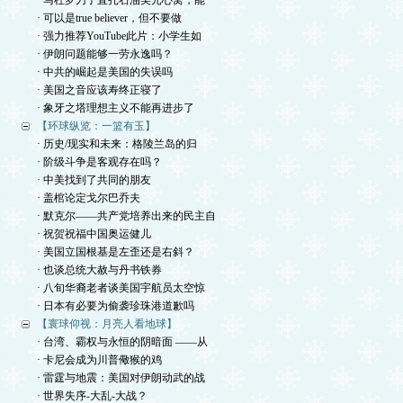
· 马杜罗刀子直扎石油美元心窝，能
· 可以是true believer，但不要做
· 强力推荐YouTube此片：小学生如
· 伊朗问题能够一劳永逸吗？
· 中共的崛起是美国的失误吗
· 美国之音应该寿终正寝了
· 象牙之塔理想主义不能再进步了
【环球纵览：一篮有玉】
· 历史/现实和未来：格陵兰岛的归
· 阶级斗争是客观存在吗？
· 中美找到了共同的朋友
· 盖棺论定戈尔巴乔夫
· 默克尔——共产党培养出来的民主自
· 祝贺祝福中国奥运健儿
· 美国立国根基是左歪还是右斜？
· 也谈总统大赦与丹书铁券
· 八旬华裔老者谈美国宇航员太空惊
· 日本有必要为偷袭珍珠港道歉吗
【寰球仰视：月亮人看地球】
· 台湾、霸权与永恒的阴暗面 ——从
· 卡尼会成为川普儆猴的鸡
· 雷霆与地震：美国对伊朗动武的战
· 世界失序-大乱-大战？