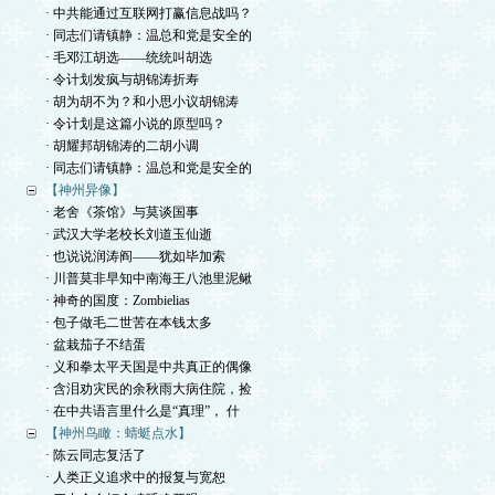
· 中共能通过互联网打赢信息战吗？
· 同志们请镇静：温总和党是安全的
· 毛邓江胡选——统统叫胡选
· 令计划发疯与胡锦涛折寿
· 胡为胡不为？和小思小议胡锦涛
· 令计划是这篇小说的原型吗？
· 胡耀邦胡锦涛的二胡小调
· 同志们请镇静：温总和党是安全的
【神州异像】
· 老舍《茶馆》与莫谈国事
· 武汉大学老校长刘道玉仙逝
· 也说说润涛阎——犹如毕加索
· 川普莫非早知中南海王八池里泥鳅
· 神奇的国度：Zombielias
· 包子做毛二世苦在本钱太多
· 盆栽茄子不结蛋
· 义和拳太平天国是中共真正的偶像
· 含泪劝灾民的余秋雨大病住院，捡
· 在中共语言里什么是“真理”， 什
【神州鸟瞰：蜻蜓点水】
· 陈云同志复活了
· 人类正义追求中的报复与宽恕