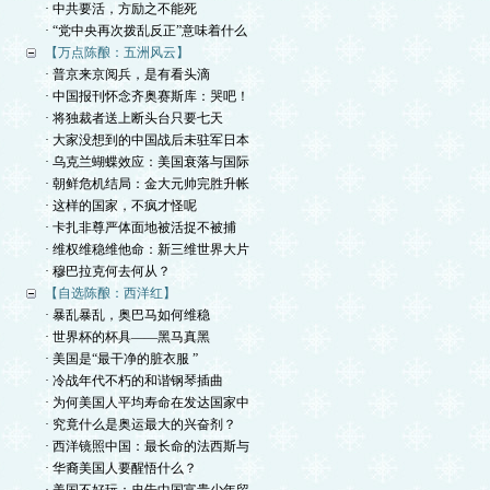
· 中共要活，方励之不能死
· “党中央再次拨乱反正”意味着什么
【万点陈酿：五洲风云】
· 普京来京阅兵，是有看头滴
· 中国报刊怀念齐奥赛斯库：哭吧！
· 将独裁者送上断头台只要七天
· 大家没想到的中国战后未驻军日本
· 乌克兰蝴蝶效应：美国衰落与国际
· 朝鲜危机结局：金大元帅完胜升帐
· 这样的国家，不疯才怪呢
· 卡扎非尊严体面地被活捉不被捕
· 维权维稳维他命：新三维世界大片
· 穆巴拉克何去何从？
【自选陈酿：西洋红】
· 暴乱暴乱，奥巴马如何维稳
· 世界杯的杯具——黑马真黑
· 美国是“最干净的脏衣服 ”
· 冷战年代不朽的和谐钢琴插曲
· 为何美国人平均寿命在发达国家中
· 究竟什么是奥运最大的兴奋剂？
· 西洋镜照中国：最长命的法西斯与
· 华裔美国人要醒悟什么？