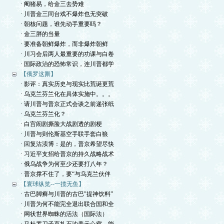
· 阉猪易，给金三去势难
· 川普金三同台戏不爆炸也无突破
· 朝核问题，谁先动手重要吗？
· 金三胖的当量
· 要准备朝鲜爆炸，而非爆炸朝鲜
· 川习会后两人最重要的功课与白卷
· 国际政治的恐怖常识，连川普都学
【俄罗这厮】
· 影评：真实历史与现实比荒诞更荒
· 乌克兰芬兰化在具体实施中。。。
· 请川普与普京正式会谈之前递张纸
· 乌克兰芬兰化？
· 白宫闹剧撕脸大战剧透的剧梗
· 川普与则伦斯基空手联手套白狼
· 回复沽渎博：是的，普京希望尽快
· 习近平支招给普京的持久战略战术
· 俄乌战争为何至少还要打八年？
· 普京撑不住了，要“与乌克兰伙伴
【寰球纵览--一揽无鱼】
· 古巴脚癣与川普的古巴"提神饮料”
· 川普为何不能完全退出联合国和全
· 网状世界蜘蛛的活法（国际法）