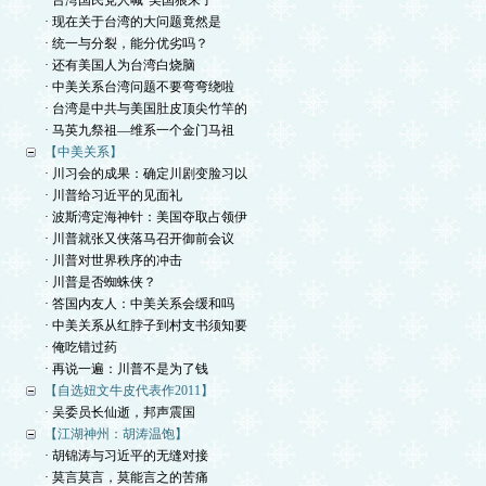
· 台湾国民党人喊“美国狼来了”
· 现在关于台湾的大问题竟然是
· 统一与分裂，能分优劣吗？
· 还有美国人为台湾白烧脑
· 中美关系台湾问题不要弯弯绕啦
· 台湾是中共与美国肚皮顶尖竹竿的
· 马英九祭祖—维系一个金门马祖
【中美关系】
· 川习会的成果：确定川剧变脸习以
· 川普给习近平的见面礼
· 波斯湾定海神针：美国夺取占领伊
· 川普就张又侠落马召开御前会议
· 川普对世界秩序的冲击
· 川普是否蜘蛛侠？
· 答国内友人：中美关系会缓和吗
· 中美关系从红脖子到村支书须知要
· 俺吃错过药
· 再说一遍：川普不是为了钱
【自选妞文牛皮代表作2011】
· 吴委员长仙逝，邦声震国
【江湖神州：胡涛温饱】
· 胡锦涛与习近平的无缝对接
· 莫言莫言，莫能言之的苦痛