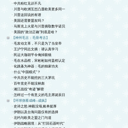
· 中共粉红见识不凡
· 川普与欧洲互怼凸显欧美更多同一
· 川普这回说的有谱
· 美国还需要盟友吗？
· 马斯克上火星与川普摘取数学诺贝
· 美国的“政治正确”到底是啥？
【神州毛古：毛骨考古】
· 毛发动文革，不只是为了当皇帝
· 王沪宁同志文摘：请认真学习
· 民运大珈胡平令俺掉眼镜
· 毛在水晶棺，宋彬彬如何盖棺认定
· 化跳蚤为神器：毛的独家功夫
· 什么“中国模式”？
· 中共历史不能挖的三大茅坑
· 百年党史不能没林彪
· 湘江战役“奇迹”解密
· 怎样过一个有意义的毛主席诞辰日
【环球側看成峰--成疯】
· 史诗之怒:神殿没塌,账单挺厚
· 伊朗以及台海问题仅有的选择
· 北约与欧美之盟之门与道
· 伊朗战略困境：从"打回石器时代"