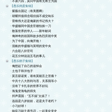
· 不谈六四，莫问中国有无将士为国
【愚乐鸽蛋集锦】
· 紫薇出国记（有美图啊）
· 胡耀邦值得念唱但搞不成交响乐
· 雷锋伟大还是俺家的书记伟大？
· 华盛顿同中国贪官都怕挨一刀
· 散落世界的华人——新年献词
· 俺神奇的祖国和故乡热烈庆祝中奖
· 为了中国，向俺开炮！
· 混账的华盛顿与英明的党中央
· 六合彩八卦官司
· 花五分钟说说五毛的事儿
【愚乐鹞子集锦】
· 俺想起了自己的追悼会
· 土包子和洋包子
· 莫言获诺奖，谁有莫能言之苦痛？
· 中共十八大胜利与否，关系我等小
· 没有了卡扎非的世界不好玩
· 海鬼变海龟的得失
· 邦声震国：“五不搞”太搞了！
· 连战是六岁娃娃，还是夫子老朽？
· 小习好球！
· 响应习副主席号召，一起美化党史