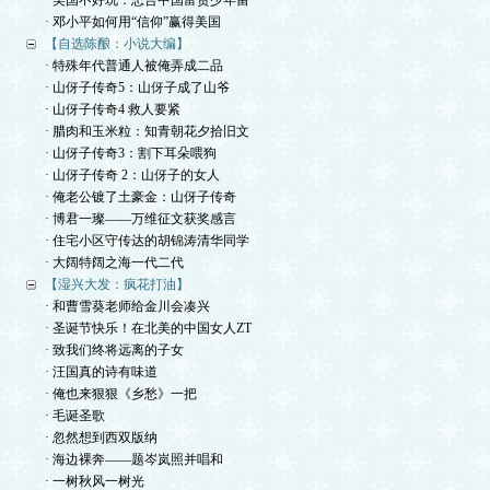
· 美国不好玩：忠告中国富贵少年留
· 邓小平如何用“信仰”赢得美国
【自选陈酿：小说大编】
· 特殊年代普通人被俺弄成二品
· 山伢子传奇5：山伢子成了山爷
· 山伢子传奇4 救人要紧
· 腊肉和玉米粒：知青朝花夕拾旧文
· 山伢子传奇3：割下耳朵喂狗
· 山伢子传奇 2：山伢子的女人
· 俺老公镀了土豪金：山伢子传奇
· 博君一璨——万维征文获奖感言
· 住宅小区守传达的胡锦涛清华同学
· 大阔特阔之海一代二代
【湿兴大发：疯花打油】
· 和曹雪葵老师给金川会凑兴
· 圣诞节快乐！在北美的中国女人ZT
· 致我们终将远离的子女
· 汪国真的诗有味道
· 俺也来狠狠《乡愁》一把
· 毛诞圣歌
· 忽然想到西双版纳
· 海边裸奔——题岑岚照并唱和
· 一树秋风一树光