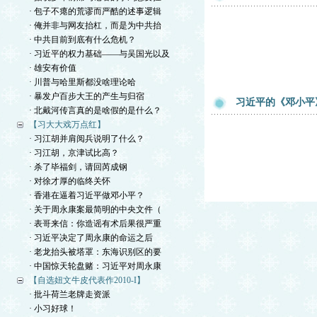
· 包子不瘪的荒谬而严酷的述事逻辑
· 俺并非与网友抬杠，而是为中共抬
· 中共目前到底有什么危机？
· 习近平的权力基础——与吴国光以及
· 雄安有价值
· 川普与哈里斯都没啥理论哈
· 暴发户百步大王的产生与归宿
习近平的《邓小平
· 北戴河传言真的是啥假的是什么？
【习大大戏万点红】
· 习江胡并肩阅兵说明了什么？
· 习江胡，京津试比高？
· 杀了毕福剑，请回芮成钢
· 对徐才厚的临终关怀
· 香港在逼着习近平做邓小平？
· 关于周永康案最简明的中央文件（
· 表哥来信：你造谣有术后果很严重
· 习近平决定了周永康的命运之后
· 老龙抬头被塔罩：东海识别区的要
· 中国惊天轮盘赌：习近平对周永康
【自选妞文牛皮代表作2010-I】
· 批斗荷兰老牌走资派
· 小习好球！