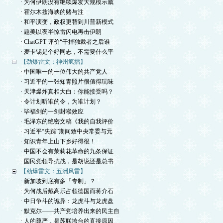
· 为何伊朗没有继续爆发大规模示威
· 霍尔木兹海峡的赌与注
· 和平演变，政权更替到川普新模式
· 题美以夜半惊雷闪电再击伊朗
· ChatGPT 评价“干掉独裁者之后谁
· 麦卡锡是个好同志，不需要什么平
【劲爆雷文：神州疯擂】
· 中国唯一的一位伟大的共产党人
· 习近平的一张知青照片很值得玩味
· 天津爆炸真相大白：你能接受吗？
· 令计划听谁的令，为谁计划？
· 毕福剑的一剑封喉效应
· 毛泽东的绝密文稿《我的自我评价
· 习近平“失踪”期间致中央常委与元
· 知识青年上山下乡好得很！
· 中国不会有茉莉花革命的九条保证
· 国民党领导抗战，是胡说还是总书
【劲爆雷文：五洲风雷】
· 新加坡到底有多「专制」？
· 为何战后戴高乐占领德国而蒋介石
· 中日争斗的诡异：龙虎斗与龙虎盘
· 默克尔——共产党培养出来的民主自
· 人的尊严，是苏联垮台的直接原因