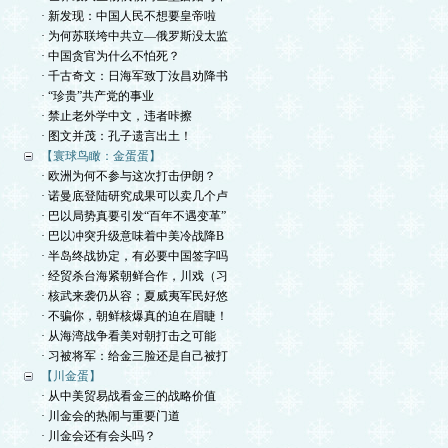
· 新发现：中国人民不想要皇帝啦
· 为何苏联垮中共立—俄罗斯没太监
· 中国贪官为什么不怕死？
· 千古奇文：日海军致丁汝昌劝降书
· “珍贵”共产党的事业
· 禁止老外学中文，违者咔擦
· 图文并茂：孔子遗言出土！
【寰球鸟瞰：金蛋蛋】
· 欧洲为何不参与这次打击伊朗？
· 诺曼底登陆研究成果可以卖几个卢
· 巴以局势真要引发“百年不遇变革”
· 巴以冲突升级意味着中美冷战降B
· 半岛终战协定，有必要中国签字吗
· 经贸杀台海紧朝鲜合作，川戏（习
· 核武来袭仍从容；夏威夷军民好悠
· 不骗你，朝鲜核爆真的迫在眉睫！
· 从海湾战争看美对朝打击之可能
· 习被将军：给金三脸还是自己被打
【川金蛋】
· 从中美贸易战看金三的战略价值
· 川金会的热闹与重要门道
· 川金会还有会头吗？