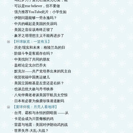
· 马杜罗刀子直扎石油美元心窝，能
· 可以是true believer，但不要做
· 强力推荐YouTube此片：小学生如
· 伊朗问题能够一劳永逸吗？
· 中共的崛起是美国的失误吗
· 美国之音应该寿终正寝了
· 象牙之塔理想主义不能再进步了
【环球纵览：一篮有玉】
· 历史/现实和未来：格陵兰岛的归
· 阶级斗争是客观存在吗？
· 中美找到了共同的朋友
· 盖棺论定戈尔巴乔夫
· 默克尔——共产党培养出来的民主自
· 祝贺祝福中国奥运健儿
· 美国立国根基是左歪还是右斜？
· 也谈总统大赦与丹书铁券
· 八旬华裔老者谈美国宇航员太空惊
· 日本有必要为偷袭珍珠港道歉吗
【寰球仰视：月亮人看地球】
· 台湾、霸权与永恒的阴暗面 ——从
· 卡尼会成为川普儆猴的鸡
· 雷霆与地震：美国对伊朗动武的战
· 世界失序-大乱-大战？