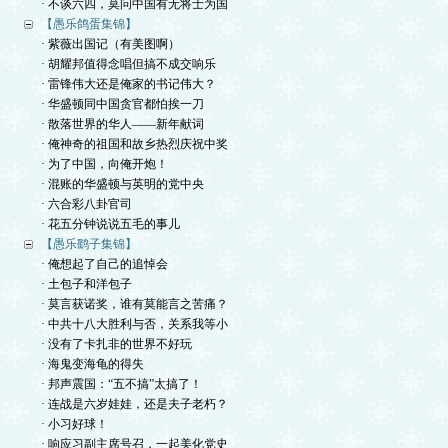
· 不谈六四，莫问中国有无将士为国
【愚乐鸽蛋集锦】
· 紫薇出国记（有美图啊）
· 胡耀邦值得念唱但搞不成交响乐
· 雷锋伟大还是俺家的书记伟大？
· 华盛顿同中国贪官都怕挨一刀
· 散落世界的华人——新年献词
· 俺神奇的祖国和故乡热烈庆祝中奖
· 为了中国，向俺开炮！
· 混账的华盛顿与英明的党中央
· 六合彩八卦官司
· 花五分钟说说五毛的事儿
【愚乐鹞子集锦】
· 俺想起了自己的追悼会
· 土包子和洋包子
· 莫言获诺奖，谁有莫能言之苦痛？
· 中共十八大胜利与否，关系我等小
· 没有了卡扎非的世界不好玩
· 海鬼变海龟的得失
· 邦声震国：“五不搞”太搞了！
· 连战是六岁娃娃，还是夫子老朽？
· 小习好球！
· 响应习副主席号召，一起美化党史