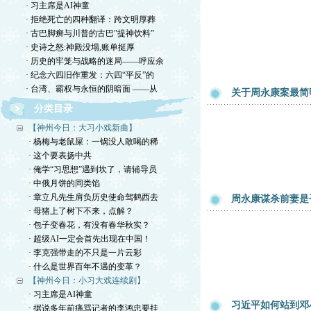
· 习主席是AI神童
· 拒绝死亡的四种翻译：跨文明厚葬
· 古巴脚癣与川普的古巴"提神饮料”
· 史诗之怒:神殿没塌,账单挺厚
· 历史的牢笼与战略的迷局——呼应余
· 纪念六四旧作重发：六四“平反”的
· 台湾、霸权与永恒的阴暗面 ——从
关于周永康案最简
分类目录
【神州今日：大习小戏新曲】
· 杨梅与老鼠屎：一锅没人敢喝的稀
· 这个要表扬中共
· 俺学“习思想”遇到坎了，请辅导员
· 中俄月饼的同类馅
· 章立凡先生肩负历史使命驾鹤西去
周永康谋杀前妻是
· 母猪上了树下不来，点解？
· 包子变春花，有没有春华秋实？
· 超级AI一定会首先出现在中国！
· 李克强带走的不只是一片云彩
· 什么是世界百年不遇的变革？
【神州今日：小习大戏连续剧】
· 习主席是AI神童
习近平如何站到邓
· 据说多年前痛骂记者的李鸿忠要挂