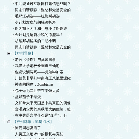
· 中共能通过互联网打赢信息战吗？
· 同志们请镇静：温总和党是安全的
· 毛邓江胡选——统统叫胡选
· 令计划发疯与胡锦涛折寿
· 胡为胡不为？和小思小议胡锦涛
· 令计划是这篇小说的原型吗？
· 胡耀邦胡锦涛的二胡小调
· 同志们请镇静：温总和党是安全的
【神州异像】
· 老舍《茶馆》与莫谈国事
· 武汉大学老校长刘道玉仙逝
· 也说说润涛阎——犹如毕加索
· 川普莫非早知中南海王八池里泥鳅
· 神奇的国度：Zombielias
· 包子做毛二世苦在本钱太多
· 盆栽茄子不结蛋
· 义和拳太平天国是中共真正的偶像
· 含泪劝灾民的余秋雨大病住院，捡
· 在中共语言里什么是“真理”， 什
【神州鸟瞰：蜻蜓点水】
· 陈云同志复活了
· 人类正义追求中的报复与宽恕