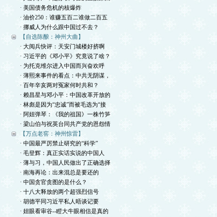
· 美国债务危机的核爆炸
· 油价250：谁赚五百二谁做二百五
· 挪威人为什么跟中国过不去？
【自选陈酿：神州大曲】
· 大阅兵快评：天安门城楼好挤啊
· 习近平的《邓小平》究竟说了啥？
· 为托克维尔进入中国而兴奋欢呼
· 薄熙来事件的看点：中共无阴谋，
· 百年辛亥两对冤家何时共和？
· 赖昌星与邓小平：中国改革开放的
· 林彪是因为“忠诚”而被毛选为“接
· 阿妞弹琴：《我的祖国》一株竹笋
· 梁山伯与祝英台同共产党的恩怨情
【万点老窖：神州惊雷】
· 中国最严厉禁止研究的“科学”
· 毛登辉：真正实话实说的中国人
· 薄与习，中国人民做出了正确选择
· 南海再论：出来混总是要还的
· 中国贪官贪图的是什么？
· 十八大释放的两个超强烈信号
· 胡德平同习近平私人晤谈记要
· 妞眼看审谷--瞪大牛眼相信是真的