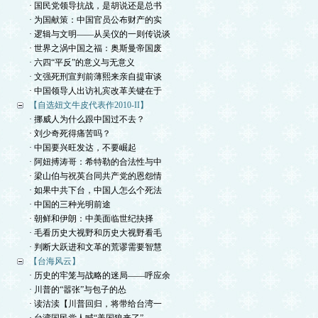
· 国民党领导抗战，是胡说还是总书
· 为国献策：中国官员公布财产的实
· 逻辑与文明——从吴仪的一则传说谈
· 世界之涡中国之福：奥斯曼帝国废
· 六四“平反”的意义与无意义
· 文强死刑宣判前薄熙来亲自提审谈
· 中国领导人出访礼宾改革关键在于
【自选妞文牛皮代表作2010-II】
· 挪威人为什么跟中国过不去？
· 刘少奇死得痛苦吗？
· 中国要兴旺发达，不要崛起
· 阿妞搏涛哥：希特勒的合法性与中
· 梁山伯与祝英台同共产党的恩怨情
· 如果中共下台，中国人怎么个死法
· 中国的三种光明前途
· 朝鲜和伊朗：中美面临世纪抉择
· 毛看历史大视野和历史大视野看毛
· 判断大跃进和文革的荒谬需要智慧
【台海风云】
· 历史的牢笼与战略的迷局——呼应余
· 川普的“嚣张”与包子的怂
· 读沽渎【川普回归，将带给台湾一