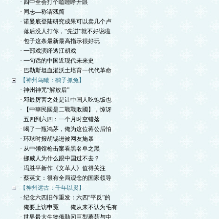
· 四中全会打个瞌睡睁开眼
· 同志—称谓残简
· 诺曼底登陆研究成果可以卖几个卢
· 落后没人打你，“先进”就不好说啦
· 包子这条最新最高指示很好玩
· 一部戏演绎透江胡戏
· 一句话的中国近现代未来史
· 巴勒斯坦血灌沃土培育一代代革命
【神州鸟瞰：鹞子抓兔】
· 神州神咒“解放后”
· 邓最厉害之处是让中国人吃饱饭也
· 【中華民國是二戰戰敗國】，惊讶
· 五四到六四：一个月时空错落
· 喝了一瓶鸿茅，俺为这位蒋公后怕
· 环球时报胡锡进被网友施暴
· 从中领馆枪击案看黑名单之黑
· 挪威人为什么跟中国过不去？
· 冯胜平新作《文革人》值得关注
· 蔡英文：很有全局观念的国家领导
【神州远古：千年以贯】
· 纪念六四旧作重发：六四“平反”的
· 俺要上访申冤——俺从来不认为毛有
· 世界最大生物俄勒冈巨型蘑菇与中