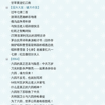
· 甘草黄连忆江南
【湿兴大发：噱月作茧】
· 过年七律二首
· 游湖北恩施峡谷地缝
· 俄乌战争周年律
· 与快活老人唱诗很快活
· 红耗之智阉鸡知
· ZT两首犀利无比的清明古诗
· 茅台抗旱诗和鼻涕检讨书（旧作存
· 骑驴唱和曹雪葵迎韩国朴槿惠总统
· 唱和曹雪葵【七律】老顽童忆六一
· 七律：纪念撒切尔夫人
【8964】
· 六四的真正悲哀与险恶：中共万岁
· 刀光剑影杀声嘹亮——如果杀掉你全
· 六四，魂兮归来！
· 六四不反毛，也就别骂邓
· 64坎坷百岁风云老人许家屯
· 什么是真正的六四精神？
· 六四毁了苏联救了中共
· 共和国卫士与六四持枪暴徒
· 为了六四，世界公民都有权怒吼！