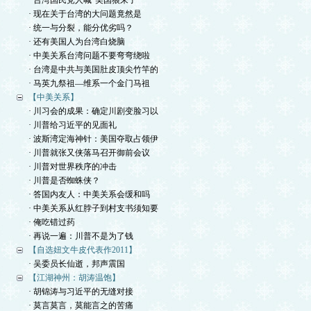
· 台湾国民党人喊“美国狼来了”
· 现在关于台湾的大问题竟然是
· 统一与分裂，能分优劣吗？
· 还有美国人为台湾白烧脑
· 中美关系台湾问题不要弯弯绕啦
· 台湾是中共与美国肚皮顶尖竹竿的
· 马英九祭祖—维系一个金门马祖
【中美关系】
· 川习会的成果：确定川剧变脸习以
· 川普给习近平的见面礼
· 波斯湾定海神针：美国夺取占领伊
· 川普就张又侠落马召开御前会议
· 川普对世界秩序的冲击
· 川普是否蜘蛛侠？
· 答国内友人：中美关系会缓和吗
· 中美关系从红脖子到村支书须知要
· 俺吃错过药
· 再说一遍：川普不是为了钱
【自选妞文牛皮代表作2011】
· 吴委员长仙逝，邦声震国
【江湖神州：胡涛温饱】
· 胡锦涛与习近平的无缝对接
· 莫言莫言，莫能言之的苦痛