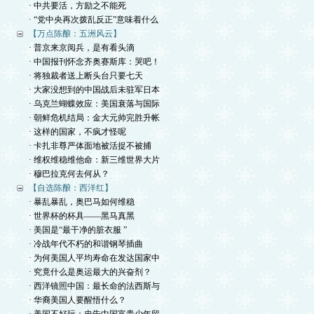
· 中共要活，方励之不能死
· “党中央再次拨乱反正”意味着什么
【万点陈酿：五洲风云】
· 普京来京阅兵，是有看头滴
· 中国报刊怀念齐奥赛斯库：哭吧！
· 将独裁者送上断头台只要七天
· 大家没想到的中国战后未驻军日本
· 乌克兰蝴蝶效应：美国衰落与国际
· 朝鲜危机结局：金大元帅完胜升帐
· 这样的国家，不疯才怪呢
· 卡扎非尊严体面地被活捉不被捕
· 维权维稳维他命：新三维世界大片
· 穆巴拉克何去何从？
【自选陈酿：西洋红】
· 暴乱暴乱，奥巴马如何维稳
· 世界杯的杯具——黑马真黑
· 美国是“最干净的脏衣服 ”
· 冷战年代不朽的和谐钢琴插曲
· 为何美国人平均寿命在发达国家中
· 究竟什么是奥运最大的兴奋剂？
· 西洋镜照中国：最长命的法西斯与
· 华裔美国人要醒悟什么？