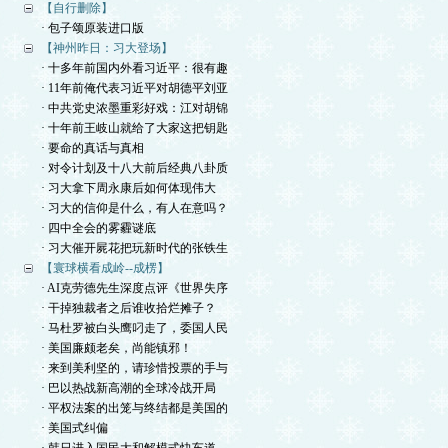
【自行删除】
· 包子颂原装进口版
【神州昨日：习大登场】
· 十多年前国内外看习近平：很有趣
· 11年前俺代表习近平对胡德平刘亚
· 中共党史浓墨重彩好戏：江对胡锦
· 十年前王岐山就给了大家这把钥匙
· 要命的真话与真相
· 对令计划及十八大前后经典八卦质
· 习大拿下周永康后如何体现伟大
· 习大的信仰是什么，有人在意吗？
· 四中全会的雾霾谜底
· 习大催开屍花把玩新时代的张铁生
【寰球横看成岭--成楞】
· AI克劳德先生深度点评《世界失序
· 干掉独裁者之后谁收拾烂摊子？
· 马杜罗被白头鹰叼走了，委国人民
· 美国廉颇老矣，尚能镇邪！
· 来到美利坚的，请珍惜投票的手与
· 巴以热战新高潮的全球冷战开局
· 平权法案的出笼与终结都是美国的
· 美国式纠偏