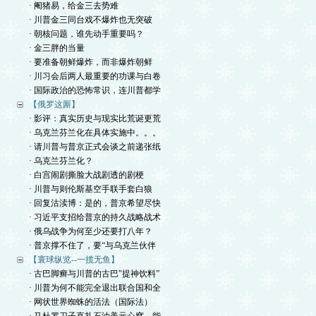
· 阉猪易，给金三去势难
· 川普金三同台戏不爆炸也无突破
· 朝核问题，谁先动手重要吗？
· 金三胖的当量
· 要准备朝鲜爆炸，而非爆炸朝鲜
· 川习会后两人最重要的功课与白卷
· 国际政治的恐怖常识，连川普都学
【俄罗这厮】
· 影评：真实历史与现实比荒诞更荒
· 乌克兰芬兰化在具体实施中。。。
· 请川普与普京正式会谈之前递张纸
· 乌克兰芬兰化？
· 白宫闹剧撕脸大战剧透的剧梗
· 川普与则伦斯基空手联手套白狼
· 回复沽渎博：是的，普京希望尽快
· 习近平支招给普京的持久战略战术
· 俄乌战争为何至少还要打八年？
· 普京撑不住了，要“与乌克兰伙伴
【寰球纵览--一揽无鱼】
· 古巴脚癣与川普的古巴"提神饮料”
· 川普为何不能完全退出联合国和全
· 网状世界蜘蛛的活法（国际法）