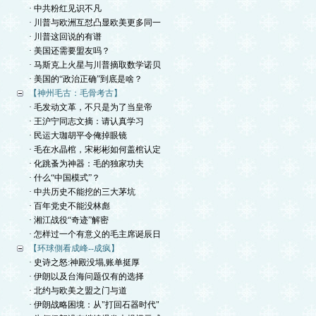
· 中共粉红见识不凡
· 川普与欧洲互怼凸显欧美更多同一
· 川普这回说的有谱
· 美国还需要盟友吗？
· 马斯克上火星与川普摘取数学诺贝
· 美国的“政治正确”到底是啥？
【神州毛古：毛骨考古】
· 毛发动文革，不只是为了当皇帝
· 王沪宁同志文摘：请认真学习
· 民运大珈胡平令俺掉眼镜
· 毛在水晶棺，宋彬彬如何盖棺认定
· 化跳蚤为神器：毛的独家功夫
· 什么“中国模式”？
· 中共历史不能挖的三大茅坑
· 百年党史不能没林彪
· 湘江战役“奇迹”解密
· 怎样过一个有意义的毛主席诞辰日
【环球側看成峰--成疯】
· 史诗之怒:神殿没塌,账单挺厚
· 伊朗以及台海问题仅有的选择
· 北约与欧美之盟之门与道
· 伊朗战略困境：从"打回石器时代"