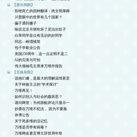
【愚乐鸽鹞】
· 拒绝死亡的四种翻译：跨文明厚葬
· 川普眼中的世界有几个国家？
· 骗子遇到傻子
· 咏叹北京月饼吃坏了尼泊尔肚子
· 白草同学是位有见识的好同学
· 同志—称谓残简
· 包子学歇业公告
· 美国250周年，这一点证明不是二
· AI的完美与可怕
· 伟大领袖毛主席来万维作报告
【五味杂陈】
· 说他们傻，是最大的理解温情甚至
· 关于种族主义的“学术探讨”
· 万维再见！
· 如何识别人与社会的蠢坏恶？
· 请问网管；为何跟帖评论只显示一
· 抄袭在万维不犯法， 因为不要脸
· 休博公告
· 关于死多维的活记忆
· 万维是否带有病毒？
· 万维网友寡言博主辞世周年祭