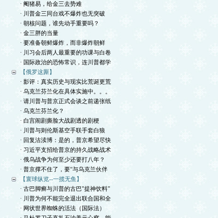
· 阉猪易，给金三去势难
· 川普金三同台戏不爆炸也无突破
· 朝核问题，谁先动手重要吗？
· 金三胖的当量
· 要准备朝鲜爆炸，而非爆炸朝鲜
· 川习会后两人最重要的功课与白卷
· 国际政治的恐怖常识，连川普都学
【俄罗这厮】
· 影评：真实历史与现实比荒诞更荒
· 乌克兰芬兰化在具体实施中。。。
· 请川普与普京正式会谈之前递张纸
· 乌克兰芬兰化？
· 白宫闹剧撕脸大战剧透的剧梗
· 川普与则伦斯基空手联手套白狼
· 回复沽渎博：是的，普京希望尽快
· 习近平支招给普京的持久战略战术
· 俄乌战争为何至少还要打八年？
· 普京撑不住了，要“与乌克兰伙伴
【寰球纵览--一揽无鱼】
· 古巴脚癣与川普的古巴"提神饮料”
· 川普为何不能完全退出联合国和全
· 网状世界蜘蛛的活法（国际法）