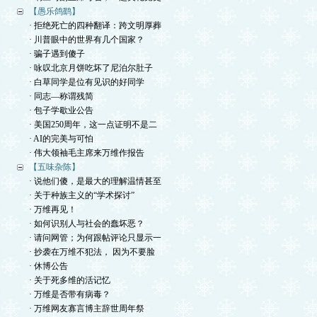
【愚乐鸽鹞】
· 拒绝死亡的四种翻译：跨文明厚葬
· 川普眼中的世界有几个国家？
· 骗子遇到傻子
· 咏叹北京月饼吃坏了尼泊尔肚子
· 白草同学是位有见识的好同学
· 同志—称谓残简
· 包子学歇业公告
· 美国250周年，这一点证明不是二
· AI的完美与可怕
· 伟大领袖毛主席来万维作报告
【五味杂陈】
· 说他们傻，是最大的理解温情甚至
· 关于种族主义的“学术探讨”
· 万维再见！
· 如何识别人与社会的蠢坏恶？
· 请问网管；为何跟帖评论只显示一
· 抄袭在万维不犯法， 因为不要脸
· 休博公告
· 关于死多维的活记忆
· 万维是否带有病毒？
· 万维网友寡言博主辞世周年祭