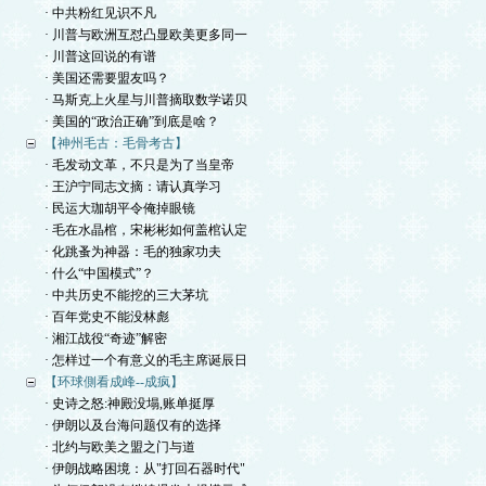
· 中共粉红见识不凡
· 川普与欧洲互怼凸显欧美更多同一
· 川普这回说的有谱
· 美国还需要盟友吗？
· 马斯克上火星与川普摘取数学诺贝
· 美国的“政治正确”到底是啥？
【神州毛古：毛骨考古】
· 毛发动文革，不只是为了当皇帝
· 王沪宁同志文摘：请认真学习
· 民运大珈胡平令俺掉眼镜
· 毛在水晶棺，宋彬彬如何盖棺认定
· 化跳蚤为神器：毛的独家功夫
· 什么“中国模式”？
· 中共历史不能挖的三大茅坑
· 百年党史不能没林彪
· 湘江战役“奇迹”解密
· 怎样过一个有意义的毛主席诞辰日
【环球側看成峰--成疯】
· 史诗之怒:神殿没塌,账单挺厚
· 伊朗以及台海问题仅有的选择
· 北约与欧美之盟之门与道
· 伊朗战略困境：从"打回石器时代"