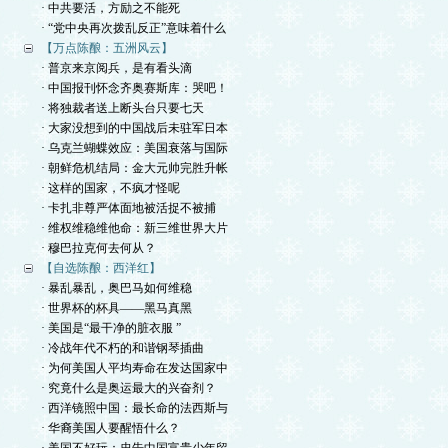
· 中共要活，方励之不能死
· “党中央再次拨乱反正”意味着什么
【万点陈酿：五洲风云】
· 普京来京阅兵，是有看头滴
· 中国报刊怀念齐奥赛斯库：哭吧！
· 将独裁者送上断头台只要七天
· 大家没想到的中国战后未驻军日本
· 乌克兰蝴蝶效应：美国衰落与国际
· 朝鲜危机结局：金大元帅完胜升帐
· 这样的国家，不疯才怪呢
· 卡扎非尊严体面地被活捉不被捕
· 维权维稳维他命：新三维世界大片
· 穆巴拉克何去何从？
【自选陈酿：西洋红】
· 暴乱暴乱，奥巴马如何维稳
· 世界杯的杯具——黑马真黑
· 美国是“最干净的脏衣服 ”
· 冷战年代不朽的和谐钢琴插曲
· 为何美国人平均寿命在发达国家中
· 究竟什么是奥运最大的兴奋剂？
· 西洋镜照中国：最长命的法西斯与
· 华裔美国人要醒悟什么？