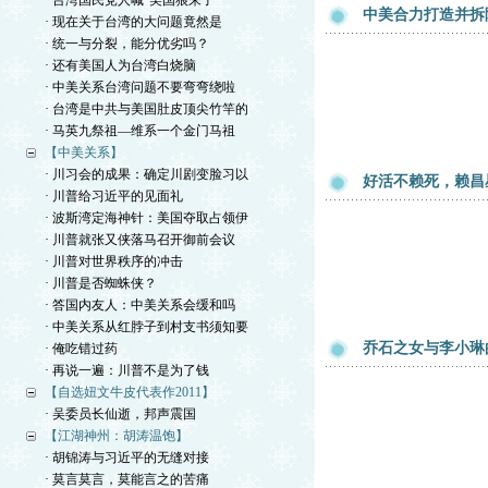
· 台湾国民党人喊“美国狼来了”
中美合力打造并拆
· 现在关于台湾的大问题竟然是
· 统一与分裂，能分优劣吗？
· 还有美国人为台湾白烧脑
· 中美关系台湾问题不要弯弯绕啦
· 台湾是中共与美国肚皮顶尖竹竿的
· 马英九祭祖—维系一个金门马祖
【中美关系】
· 川习会的成果：确定川剧变脸习以
好活不赖死，赖昌
· 川普给习近平的见面礼
· 波斯湾定海神针：美国夺取占领伊
· 川普就张又侠落马召开御前会议
· 川普对世界秩序的冲击
· 川普是否蜘蛛侠？
· 答国内友人：中美关系会缓和吗
· 中美关系从红脖子到村支书须知要
乔石之女与李小琳
· 俺吃错过药
· 再说一遍：川普不是为了钱
【自选妞文牛皮代表作2011】
· 吴委员长仙逝，邦声震国
【江湖神州：胡涛温饱】
· 胡锦涛与习近平的无缝对接
· 莫言莫言，莫能言之的苦痛