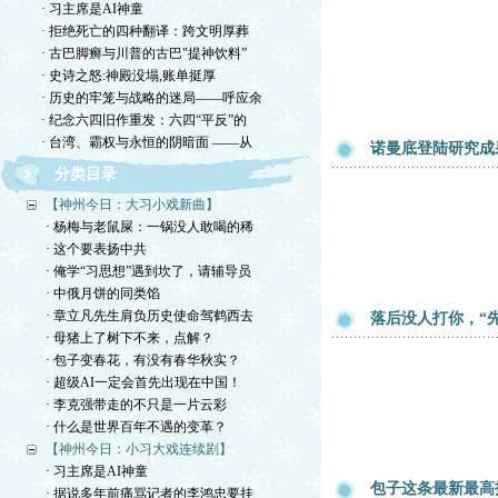
· 习主席是AI神童
· 拒绝死亡的四种翻译：跨文明厚葬
· 古巴脚癣与川普的古巴"提神饮料”
· 史诗之怒:神殿没塌,账单挺厚
· 历史的牢笼与战略的迷局——呼应余
· 纪念六四旧作重发：六四“平反”的
· 台湾、霸权与永恒的阴暗面 ——从
诺曼底登陆研究成
分类目录
【神州今日：大习小戏新曲】
· 杨梅与老鼠屎：一锅没人敢喝的稀
· 这个要表扬中共
· 俺学“习思想”遇到坎了，请辅导员
· 中俄月饼的同类馅
· 章立凡先生肩负历史使命驾鹤西去
落后没人打你，“
· 母猪上了树下不来，点解？
· 包子变春花，有没有春华秋实？
· 超级AI一定会首先出现在中国！
· 李克强带走的不只是一片云彩
· 什么是世界百年不遇的变革？
【神州今日：小习大戏连续剧】
· 习主席是AI神童
包子这条最新最高
· 据说多年前痛骂记者的李鸿忠要挂