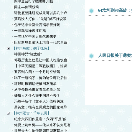
· 四中全会打个瞌睡睁开眼
· 同志—称谓残简
64坎坷到98高龄
· 诺曼底登陆研究成果可以卖几个卢
· 落后没人打你，“先进”就不好说啦
· 包子这条最新最高指示很好玩
· 一部戏演绎透江胡戏
· 一句话的中国近现代未来史
· 巴勒斯坦血灌沃土培育一代代革命
【神州鸟瞰：鹞子抓兔】
· 神州神咒“解放后”
人民日报关于薄案
· 邓最厉害之处是让中国人吃饱饭也
· 【中華民國是二戰戰敗國】，惊讶
· 五四到六四：一个月时空错落
· 喝了一瓶鸿茅，俺为这位蒋公后怕
· 环球时报胡锡进被网友施暴
· 从中领馆枪击案看黑名单之黑
· 挪威人为什么跟中国过不去？
· 冯胜平新作《文革人》值得关注
· 蔡英文：很有全局观念的国家领导
【神州远古：千年以贯】
· 纪念六四旧作重发：六四“平反”的
· 俺要上访申冤——俺从来不认为毛有
· 世界最大生物俄勒冈巨型蘑菇与中