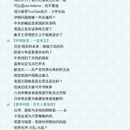
· 马杜罗刀子直扎石油美元心窝，能
· 可以是true believer，但不要做
· 强力推荐YouTube此片：小学生如
· 伊朗问题能够一劳永逸吗？
· 中共的崛起是美国的失误吗
· 美国之音应该寿终正寝了
· 象牙之塔理想主义不能再进步了
【环球纵览：一篮有玉】
· 历史/现实和未来：格陵兰岛的归
· 阶级斗争是客观存在吗？
· 中美找到了共同的朋友
· 盖棺论定戈尔巴乔夫
· 默克尔——共产党培养出来的民主自
· 祝贺祝福中国奥运健儿
· 美国立国根基是左歪还是右斜？
· 也谈总统大赦与丹书铁券
· 八旬华裔老者谈美国宇航员太空惊
· 日本有必要为偷袭珍珠港道歉吗
【寰球仰视：月亮人看地球】
· 台湾、霸权与永恒的阴暗面 ——从
· 卡尼会成为川普儆猴的鸡
· 雷霆与地震：美国对伊朗动武的战
· 世界失序-大乱-大战？