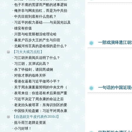
· 包子不瘪的荒谬而严酷的述事逻辑
· 俺并非与网友抬杠，而是为中共抬
· 中共目前到底有什么危机？
· 习近平的权力基础——与吴国光以及
· 雄安有价值
· 川普与哈里斯都没啥理论哈
· 暴发户百步大王的产生与归宿
一部戏演绎透江胡
· 北戴河传言真的是啥假的是什么？
【习大大戏万点红】
· 习江胡并肩阅兵说明了什么？
· 习江胡，京津试比高？
· 杀了毕福剑，请回芮成钢
· 对徐才厚的临终关怀
· 香港在逼着习近平做邓小平？
· 关于周永康案最简明的中央文件（
一句话的中国近现
· 表哥来信：你造谣有术后果很严重
· 习近平决定了周永康的命运之后
· 老龙抬头被塔罩：东海识别区的要
· 中国惊天轮盘赌：习近平对周永康
【自选妞文牛皮代表作2010-I】
· 批斗荷兰老牌走资派
· 小习好球！