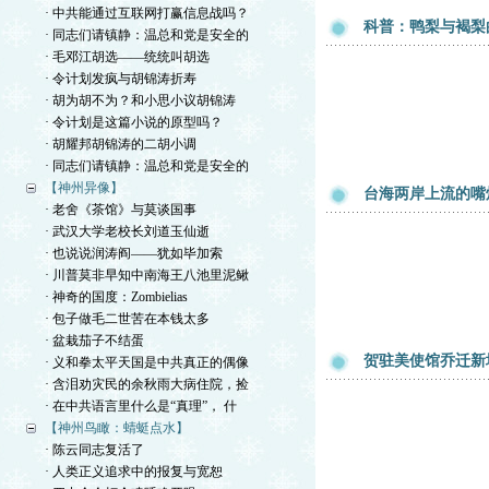
· 中共能通过互联网打赢信息战吗？
科普：鸭梨与褐梨
· 同志们请镇静：温总和党是安全的
· 毛邓江胡选——统统叫胡选
· 令计划发疯与胡锦涛折寿
· 胡为胡不为？和小思小议胡锦涛
· 令计划是这篇小说的原型吗？
· 胡耀邦胡锦涛的二胡小调
· 同志们请镇静：温总和党是安全的
【神州异像】
台海两岸上流的嘴
· 老舍《茶馆》与莫谈国事
· 武汉大学老校长刘道玉仙逝
· 也说说润涛阎——犹如毕加索
· 川普莫非早知中南海王八池里泥鳅
· 神奇的国度：Zombielias
· 包子做毛二世苦在本钱太多
· 盆栽茄子不结蛋
贺驻美使馆乔迁新
· 义和拳太平天国是中共真正的偶像
· 含泪劝灾民的余秋雨大病住院，捡
· 在中共语言里什么是“真理”， 什
【神州鸟瞰：蜻蜓点水】
· 陈云同志复活了
· 人类正义追求中的报复与宽恕