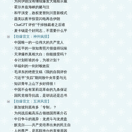
· 为何伊朗没有继续爆发大规模示威
· 霍尔木兹海峡的赌与注
· 和平演变，政权更替到川普新模式
· 题美以夜半惊雷闪电再击伊朗
· ChatGPT 评价“干掉独裁者之后谁
· 麦卡锡是个好同志，不需要什么平
【劲爆雷文：神州疯擂】
· 中国唯一的一位伟大的共产党人
· 习近平的一张知青照片很值得玩味
· 天津爆炸真相大白：你能接受吗？
· 令计划听谁的令，为谁计划？
· 毕福剑的一剑封喉效应
· 毛泽东的绝密文稿《我的自我评价
· 习近平“失踪”期间致中央常委与元
· 知识青年上山下乡好得很！
· 中国不会有茉莉花革命的九条保证
· 国民党领导抗战，是胡说还是总书
【劲爆雷文：五洲风雷】
· 新加坡到底有多「专制」？
· 为何战后戴高乐占领德国而蒋介石
· 中日争斗的诡异：龙虎斗与龙虎盘
· 默克尔——共产党培养出来的民主自
· 人的尊严，是苏联垮台的直接原因