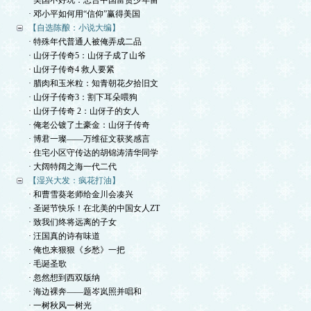
· 美国不好玩：忠告中国富贵少年留
· 邓小平如何用“信仰”赢得美国
【自选陈酿：小说大编】
· 特殊年代普通人被俺弄成二品
· 山伢子传奇5：山伢子成了山爷
· 山伢子传奇4 救人要紧
· 腊肉和玉米粒：知青朝花夕拾旧文
· 山伢子传奇3：割下耳朵喂狗
· 山伢子传奇 2：山伢子的女人
· 俺老公镀了土豪金：山伢子传奇
· 博君一璨——万维征文获奖感言
· 住宅小区守传达的胡锦涛清华同学
· 大阔特阔之海一代二代
【湿兴大发：疯花打油】
· 和曹雪葵老师给金川会凑兴
· 圣诞节快乐！在北美的中国女人ZT
· 致我们终将远离的子女
· 汪国真的诗有味道
· 俺也来狠狠《乡愁》一把
· 毛诞圣歌
· 忽然想到西双版纳
· 海边裸奔——题岑岚照并唱和
· 一树秋风一树光