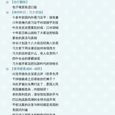
【自行删除】
· 包子颂原装进口版
【神州昨日：习大登场】
· 十多年前国内外看习近平：很有趣
· 11年前俺代表习近平对胡德平刘亚
· 中共党史浓墨重彩好戏：江对胡锦
· 十年前王岐山就给了大家这把钥匙
· 要命的真话与真相
· 对令计划及十八大前后经典八卦质
· 习大拿下周永康后如何体现伟大
· 习大的信仰是什么，有人在意吗？
· 四中全会的雾霾谜底
· 习大催开屍花把玩新时代的张铁生
【寰球横看成岭--成楞】
· AI克劳德先生深度点评《世界失序
· 干掉独裁者之后谁收拾烂摊子？
· 马杜罗被白头鹰叼走了，委国人民
· 美国廉颇老矣，尚能镇邪！
· 来到美利坚的，请珍惜投票的手与
· 巴以热战新高潮的全球冷战开局
· 平权法案的出笼与终结都是美国的
· 美国式纠偏