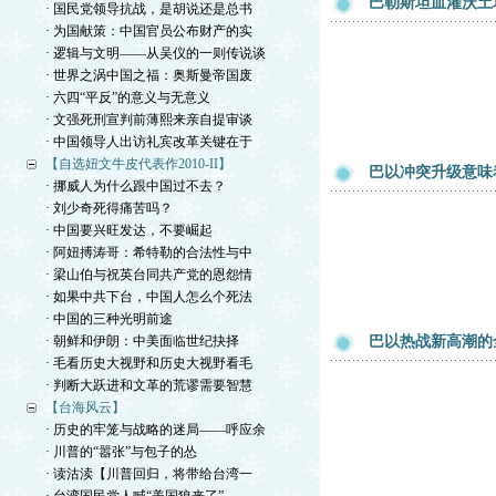
巴勒斯坦血灌沃土
· 国民党领导抗战，是胡说还是总书
· 为国献策：中国官员公布财产的实
· 逻辑与文明——从吴仪的一则传说谈
· 世界之涡中国之福：奥斯曼帝国废
· 六四“平反”的意义与无意义
· 文强死刑宣判前薄熙来亲自提审谈
· 中国领导人出访礼宾改革关键在于
【自选妞文牛皮代表作2010-II】
巴以冲突升级意味
· 挪威人为什么跟中国过不去？
· 刘少奇死得痛苦吗？
· 中国要兴旺发达，不要崛起
· 阿妞搏涛哥：希特勒的合法性与中
· 梁山伯与祝英台同共产党的恩怨情
· 如果中共下台，中国人怎么个死法
· 中国的三种光明前途
· 朝鲜和伊朗：中美面临世纪抉择
巴以热战新高潮的
· 毛看历史大视野和历史大视野看毛
· 判断大跃进和文革的荒谬需要智慧
【台海风云】
· 历史的牢笼与战略的迷局——呼应余
· 川普的“嚣张”与包子的怂
· 读沽渎【川普回归，将带给台湾一