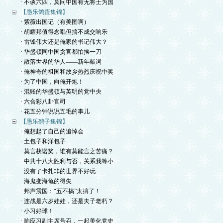
· 不谈六四，莫问中国有无将士为国
【愚乐鸽蛋集锦】
· 紫薇出国记（有美图啊）
· 胡耀邦值得念唱但搞不成交响乐
· 雷锋伟大还是俺家的书记伟大？
· 华盛顿同中国贪官都怕挨一刀
· 散落世界的华人——新年献词
· 俺神奇的祖国和故乡热烈庆祝中奖
· 为了中国，向俺开炮！
· 混账的华盛顿与英明的党中央
· 六合彩八卦官司
· 花五分钟说说五毛的事儿
【愚乐鹞子集锦】
· 俺想起了自己的追悼会
· 土包子和洋包子
· 莫言获诺奖，谁有莫能言之苦痛？
· 中共十八大胜利与否，关系我等小
· 没有了卡扎非的世界不好玩
· 海鬼变海龟的得失
· 邦声震国：“五不搞”太搞了！
· 连战是六岁娃娃，还是夫子老朽？
· 小习好球！
· 响应习副主席号召，一起美化党史