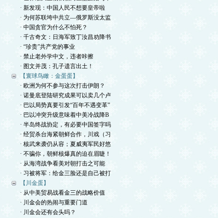
· 新发现：中国人民不想要皇帝啦
· 为何苏联垮中共立—俄罗斯没太监
· 中国贪官为什么不怕死？
· 千古奇文：日海军致丁汝昌劝降书
· “珍贵”共产党的事业
· 禁止老外学中文，违者咔擦
· 图文并茂：孔子遗言出土！
【寰球鸟瞰：金蛋蛋】
· 欧洲为何不参与这次打击伊朗？
· 诺曼底登陆研究成果可以卖几个卢
· 巴以局势真要引发“百年不遇变革”
· 巴以冲突升级意味着中美冷战降B
· 半岛终战协定，有必要中国签字吗
· 经贸杀台海紧朝鲜合作，川戏（习
· 核武来袭仍从容；夏威夷军民好悠
· 不骗你，朝鲜核爆真的迫在眉睫！
· 从海湾战争看美对朝打击之可能
· 习被将军：给金三脸还是自己被打
【川金蛋】
· 从中美贸易战看金三的战略价值
· 川金会的热闹与重要门道
· 川金会还有会头吗？