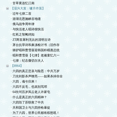
· 甘草黄连忆江南
【湿兴大发：噱月作茧】
· 过年七律二首
· 游湖北恩施峡谷地缝
· 俄乌战争周年律
· 与快活老人唱诗很快活
· 红耗之智阉鸡知
· ZT两首犀利无比的清明古诗
· 茅台抗旱诗和鼻涕检讨书（旧作存
· 骑驴唱和曹雪葵迎韩国朴槿惠总统
· 唱和曹雪葵【七律】老顽童忆六一
· 七律：纪念撒切尔夫人
【8964】
· 六四的真正悲哀与险恶：中共万岁
· 刀光剑影杀声嘹亮——如果杀掉你全
· 六四，魂兮归来！
· 六四不反毛，也就别骂邓
· 64坎坷百岁风云老人许家屯
· 什么是真正的六四精神？
· 六四毁了苏联救了中共
· 共和国卫士与六四持枪暴徒
· 为了六四，世界公民都有权怒吼！