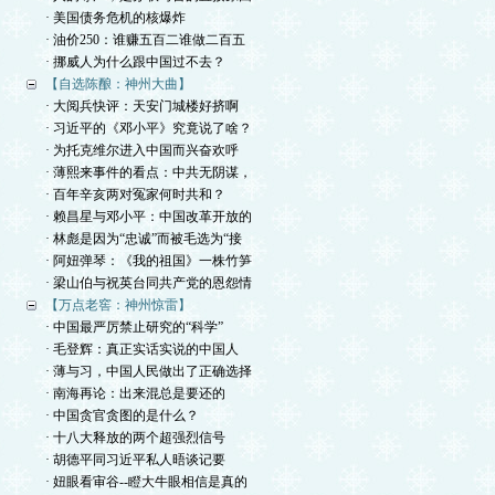
· 美国债务危机的核爆炸
· 油价250：谁赚五百二谁做二百五
· 挪威人为什么跟中国过不去？
【自选陈酿：神州大曲】
· 大阅兵快评：天安门城楼好挤啊
· 习近平的《邓小平》究竟说了啥？
· 为托克维尔进入中国而兴奋欢呼
· 薄熙来事件的看点：中共无阴谋，
· 百年辛亥两对冤家何时共和？
· 赖昌星与邓小平：中国改革开放的
· 林彪是因为“忠诚”而被毛选为“接
· 阿妞弹琴：《我的祖国》一株竹笋
· 梁山伯与祝英台同共产党的恩怨情
【万点老窖：神州惊雷】
· 中国最严厉禁止研究的“科学”
· 毛登辉：真正实话实说的中国人
· 薄与习，中国人民做出了正确选择
· 南海再论：出来混总是要还的
· 中国贪官贪图的是什么？
· 十八大释放的两个超强烈信号
· 胡德平同习近平私人晤谈记要
· 妞眼看审谷--瞪大牛眼相信是真的