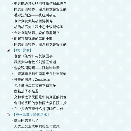
· 中共能通过互联网打赢信息战吗？
· 同志们请镇静：温总和党是安全的
· 毛邓江胡选——统统叫胡选
· 令计划发疯与胡锦涛折寿
· 胡为胡不为？和小思小议胡锦涛
· 令计划是这篇小说的原型吗？
· 胡耀邦胡锦涛的二胡小调
· 同志们请镇静：温总和党是安全的
【神州异像】
· 老舍《茶馆》与莫谈国事
· 武汉大学老校长刘道玉仙逝
· 也说说润涛阎——犹如毕加索
· 川普莫非早知中南海王八池里泥鳅
· 神奇的国度：Zombielias
· 包子做毛二世苦在本钱太多
· 盆栽茄子不结蛋
· 义和拳太平天国是中共真正的偶像
· 含泪劝灾民的余秋雨大病住院，捡
· 在中共语言里什么是“真理”， 什
【神州鸟瞰：蜻蜓点水】
· 陈云同志复活了
· 人类正义追求中的报复与宽恕