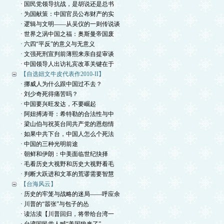
· 国民党领导抗战，是胡说还是总书
· 为国献策：中国官员公布财产的实
· 逻辑与文明——从吴仪的一则传说谈
· 世界之涡中国之福：奥斯曼帝国废
· 六四“平反”的意义与无意义
· 文强死刑宣判前薄熙来亲自提审谈
· 中国领导人出访礼宾改革关键在于
【自选妞文牛皮代表作2010-II】
· 挪威人为什么跟中国过不去？
· 刘少奇死得痛苦吗？
· 中国要兴旺发达，不要崛起
· 阿妞搏涛哥：希特勒的合法性与中
· 梁山伯与祝英台同共产党的恩怨情
· 如果中共下台，中国人怎么个死法
· 中国的三种光明前途
· 朝鲜和伊朗：中美面临世纪抉择
· 毛看历史大视野和历史大视野看毛
· 判断大跃进和文革的荒谬需要智慧
【台海风云】
· 历史的牢笼与战略的迷局——呼应余
· 川普的“嚣张”与包子的怂
· 读沽渎【川普回归，将带给台湾一