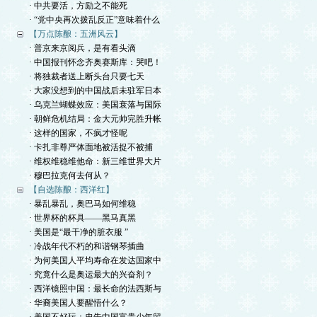
· 中共要活，方励之不能死
· “党中央再次拨乱反正”意味着什么
【万点陈酿：五洲风云】
· 普京来京阅兵，是有看头滴
· 中国报刊怀念齐奥赛斯库：哭吧！
· 将独裁者送上断头台只要七天
· 大家没想到的中国战后未驻军日本
· 乌克兰蝴蝶效应：美国衰落与国际
· 朝鲜危机结局：金大元帅完胜升帐
· 这样的国家，不疯才怪呢
· 卡扎非尊严体面地被活捉不被捕
· 维权维稳维他命：新三维世界大片
· 穆巴拉克何去何从？
【自选陈酿：西洋红】
· 暴乱暴乱，奥巴马如何维稳
· 世界杯的杯具——黑马真黑
· 美国是“最干净的脏衣服 ”
· 冷战年代不朽的和谐钢琴插曲
· 为何美国人平均寿命在发达国家中
· 究竟什么是奥运最大的兴奋剂？
· 西洋镜照中国：最长命的法西斯与
· 华裔美国人要醒悟什么？