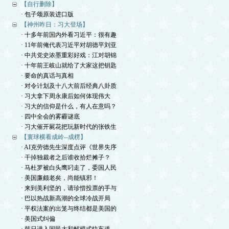
【自行删除】
· 包子颂原装进口版
【神州昨日：习大登场】
· 十多年前国内外看习近平：很有趣
· 11年前俺代表习近平对胡德平刘亚
· 中共党史浓墨重彩好戏：江对胡锦
· 十年前王岐山就给了大家这把钥匙
· 要命的真话与真相
· 对令计划及十八大前后经典八卦质
· 习大拿下周永康后如何体现伟大
· 习大的信仰是什么，有人在意吗？
· 四中全会的雾霾谜底
· 习大催开屍花把玩新时代的张铁生
【寰球横看成岭--成楞】
· AI克劳德先生深度点评《世界失序
· 干掉独裁者之后谁收拾烂摊子？
· 马杜罗被白头鹰叼走了，委国人民
· 美国廉颇老矣，尚能镇邪！
· 来到美利坚的，请珍惜投票的手与
· 巴以热战新高潮的全球冷战开局
· 平权法案的出笼与终结都是美国的
· 美国式纠偏