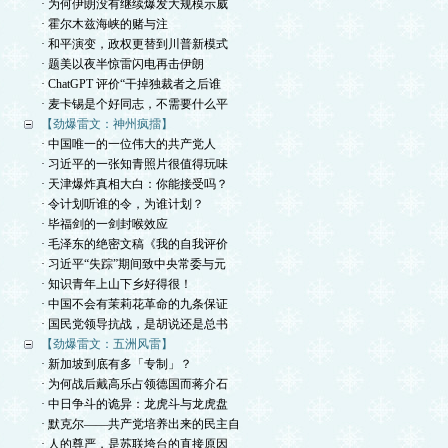
· 为何伊朗没有继续爆发大规模示威
· 霍尔木兹海峡的赌与注
· 和平演变，政权更替到川普新模式
· 题美以夜半惊雷闪电再击伊朗
· ChatGPT 评价“干掉独裁者之后谁
· 麦卡锡是个好同志，不需要什么平
【劲爆雷文：神州疯擂】
· 中国唯一的一位伟大的共产党人
· 习近平的一张知青照片很值得玩味
· 天津爆炸真相大白：你能接受吗？
· 令计划听谁的令，为谁计划？
· 毕福剑的一剑封喉效应
· 毛泽东的绝密文稿《我的自我评价
· 习近平“失踪”期间致中央常委与元
· 知识青年上山下乡好得很！
· 中国不会有茉莉花革命的九条保证
· 国民党领导抗战，是胡说还是总书
【劲爆雷文：五洲风雷】
· 新加坡到底有多「专制」？
· 为何战后戴高乐占领德国而蒋介石
· 中日争斗的诡异：龙虎斗与龙虎盘
· 默克尔——共产党培养出来的民主自
· 人的尊严，是苏联垮台的直接原因