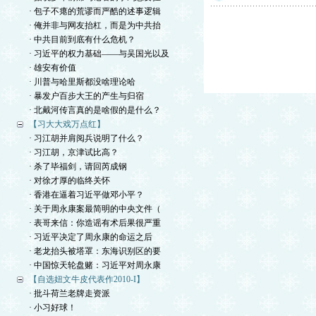
· 包子不瘪的荒谬而严酷的述事逻辑
· 俺并非与网友抬杠，而是为中共抬
· 中共目前到底有什么危机？
· 习近平的权力基础——与吴国光以及
· 雄安有价值
· 川普与哈里斯都没啥理论哈
· 暴发户百步大王的产生与归宿
· 北戴河传言真的是啥假的是什么？
【习大大戏万点红】
· 习江胡并肩阅兵说明了什么？
· 习江胡，京津试比高？
· 杀了毕福剑，请回芮成钢
· 对徐才厚的临终关怀
· 香港在逼着习近平做邓小平？
· 关于周永康案最简明的中央文件（
· 表哥来信：你造谣有术后果很严重
· 习近平决定了周永康的命运之后
· 老龙抬头被塔罩：东海识别区的要
· 中国惊天轮盘赌：习近平对周永康
【自选妞文牛皮代表作2010-I】
· 批斗荷兰老牌走资派
· 小习好球！