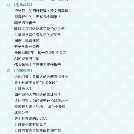
【愚乐鸽鹞】
· 拒绝死亡的四种翻译：跨文明厚葬
· 川普眼中的世界有几个国家？
· 骗子遇到傻子
· 咏叹北京月饼吃坏了尼泊尔肚子
· 白草同学是位有见识的好同学
· 同志—称谓残简
· 包子学歇业公告
· 美国250周年，这一点证明不是二
· AI的完美与可怕
· 伟大领袖毛主席来万维作报告
【五味杂陈】
· 说他们傻，是最大的理解温情甚至
· 关于种族主义的“学术探讨”
· 万维再见！
· 如何识别人与社会的蠢坏恶？
· 请问网管；为何跟帖评论只显示一
· 抄袭在万维不犯法， 因为不要脸
· 休博公告
· 关于死多维的活记忆
· 万维是否带有病毒？
· 万维网友寡言博主辞世周年祭