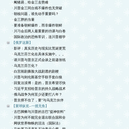
· 阉猪易，给金三去势难
· 川普金三同台戏不爆炸也无突破
· 朝核问题，谁先动手重要吗？
· 金三胖的当量
· 要准备朝鲜爆炸，而非爆炸朝鲜
· 川习会后两人最重要的功课与白卷
· 国际政治的恐怖常识，连川普都学
【俄罗这厮】
· 影评：真实历史与现实比荒诞更荒
· 乌克兰芬兰化在具体实施中。。。
· 请川普与普京正式会谈之前递张纸
· 乌克兰芬兰化？
· 白宫闹剧撕脸大战剧透的剧梗
· 川普与则伦斯基空手联手套白狼
· 回复沽渎博：是的，普京希望尽快
· 习近平支招给普京的持久战略战术
· 俄乌战争为何至少还要打八年？
· 普京撑不住了，要“与乌克兰伙伴
【寰球纵览--一揽无鱼】
· 古巴脚癣与川普的古巴"提神饮料”
· 川普为何不能完全退出联合国和全
· 网状世界蜘蛛的活法（国际法）