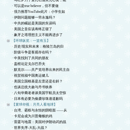
· 马杜罗刀子直扎石油美元心窝，能
· 可以是true believer，但不要做
· 强力推荐YouTube此片：小学生如
· 伊朗问题能够一劳永逸吗？
· 中共的崛起是美国的失误吗
· 美国之音应该寿终正寝了
· 象牙之塔理想主义不能再进步了
【环球纵览：一篮有玉】
· 历史/现实和未来：格陵兰岛的归
· 阶级斗争是客观存在吗？
· 中美找到了共同的朋友
· 盖棺论定戈尔巴乔夫
· 默克尔——共产党培养出来的民主自
· 祝贺祝福中国奥运健儿
· 美国立国根基是左歪还是右斜？
· 也谈总统大赦与丹书铁券
· 八旬华裔老者谈美国宇航员太空惊
· 日本有必要为偷袭珍珠港道歉吗
【寰球仰视：月亮人看地球】
· 台湾、霸权与永恒的阴暗面 ——从
· 卡尼会成为川普儆猴的鸡
· 雷霆与地震：美国对伊朗动武的战
· 世界失序-大乱-大战？