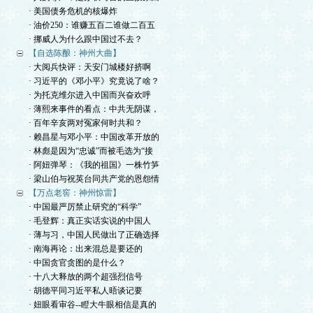
· 美国债务危机的核爆炸
· 油价250：谁赚五百二谁做二百五
· 挪威人为什么跟中国过不去？
【自选陈酿：神州大曲】
· 大阅兵快评：天安门城楼好挤啊
· 习近平的《邓小平》究竟说了啥？
· 为托克维尔进入中国而兴奋欢呼
· 薄熙来事件的看点：中共无阴谋，
· 百年辛亥两对冤家何时共和？
· 赖昌星与邓小平：中国改革开放的
· 林彪是因为“忠诚”而被毛选为“接
· 阿妞弹琴：《我的祖国》一株竹笋
· 梁山伯与祝英台同共产党的恩怨情
【万点老窖：神州惊雷】
· 中国最严厉禁止研究的“科学”
· 毛登辉：真正实话实说的中国人
· 薄与习，中国人民做出了正确选择
· 南海再论：出来混总是要还的
· 中国贪官贪图的是什么？
· 十八大释放的两个超强烈信号
· 胡德平同习近平私人晤谈记要
· 妞眼看审谷--瞪大牛眼相信是真的