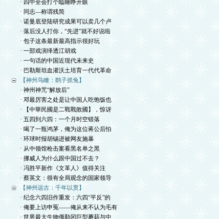
· 四中全会打个瞌睡睁开眼
· 同志—称谓残简
· 诺曼底登陆研究成果可以卖几个卢
· 落后没人打你，“先进”就不好说啦
· 包子这条最新最高指示很好玩
· 一部戏演绎透江胡戏
· 一句话的中国近现代未来史
· 巴勒斯坦血灌沃土培育一代代革命
【神州鸟瞰：鹞子抓兔】
· 神州神咒“解放后”
· 邓最厉害之处是让中国人吃饱饭也
· 【中華民國是二戰戰敗國】，惊讶
· 五四到六四：一个月时空错落
· 喝了一瓶鸿茅，俺为这位蒋公后怕
· 环球时报胡锡进被网友施暴
· 从中领馆枪击案看黑名单之黑
· 挪威人为什么跟中国过不去？
· 冯胜平新作《文革人》值得关注
· 蔡英文：很有全局观念的国家领导
【神州远古：千年以贯】
· 纪念六四旧作重发：六四“平反”的
· 俺要上访申冤——俺从来不认为毛有
· 世界最大生物俄勒冈巨型蘑菇与中