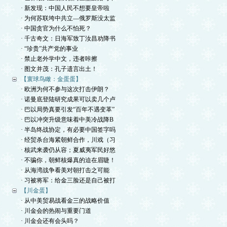
· 新发现：中国人民不想要皇帝啦
· 为何苏联垮中共立—俄罗斯没太监
· 中国贪官为什么不怕死？
· 千古奇文：日海军致丁汝昌劝降书
· “珍贵”共产党的事业
· 禁止老外学中文，违者咔擦
· 图文并茂：孔子遗言出土！
【寰球鸟瞰：金蛋蛋】
· 欧洲为何不参与这次打击伊朗？
· 诺曼底登陆研究成果可以卖几个卢
· 巴以局势真要引发“百年不遇变革”
· 巴以冲突升级意味着中美冷战降B
· 半岛终战协定，有必要中国签字吗
· 经贸杀台海紧朝鲜合作，川戏（习
· 核武来袭仍从容；夏威夷军民好悠
· 不骗你，朝鲜核爆真的迫在眉睫！
· 从海湾战争看美对朝打击之可能
· 习被将军：给金三脸还是自己被打
【川金蛋】
· 从中美贸易战看金三的战略价值
· 川金会的热闹与重要门道
· 川金会还有会头吗？