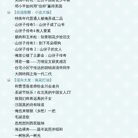
· 美国不好玩：忠告中国富贵少年留
· 邓小平如何用“信仰”赢得美国
【自选陈酿：小说大编】
· 特殊年代普通人被俺弄成二品
· 山伢子传奇5：山伢子成了山爷
· 山伢子传奇4 救人要紧
· 腊肉和玉米粒：知青朝花夕拾旧文
· 山伢子传奇3：割下耳朵喂狗
· 山伢子传奇 2：山伢子的女人
· 俺老公镀了土豪金：山伢子传奇
· 博君一璨——万维征文获奖感言
· 住宅小区守传达的胡锦涛清华同学
· 大阔特阔之海一代二代
【湿兴大发：疯花打油】
· 和曹雪葵老师给金川会凑兴
· 圣诞节快乐！在北美的中国女人ZT
· 致我们终将远离的子女
· 汪国真的诗有味道
· 俺也来狠狠《乡愁》一把
· 毛诞圣歌
· 忽然想到西双版纳
· 海边裸奔——题岑岚照并唱和
· 一树秋风一树光