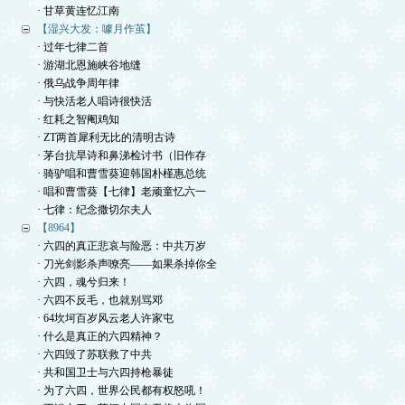
· 甘草黄连忆江南
【湿兴大发：噱月作茧】
· 过年七律二首
· 游湖北恩施峡谷地缝
· 俄乌战争周年律
· 与快活老人唱诗很快活
· 红耗之智阉鸡知
· ZT两首犀利无比的清明古诗
· 茅台抗旱诗和鼻涕检讨书（旧作存
· 骑驴唱和曹雪葵迎韩国朴槿惠总统
· 唱和曹雪葵【七律】老顽童忆六一
· 七律：纪念撒切尔夫人
【8964】
· 六四的真正悲哀与险恶：中共万岁
· 刀光剑影杀声嘹亮——如果杀掉你全
· 六四，魂兮归来！
· 六四不反毛，也就别骂邓
· 64坎坷百岁风云老人许家屯
· 什么是真正的六四精神？
· 六四毁了苏联救了中共
· 共和国卫士与六四持枪暴徒
· 为了六四，世界公民都有权怒吼！