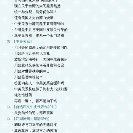
· 台湾国民党人喊“美国狼来了”
· 现在关于台湾的大问题竟然是
· 统一与分裂，能分优劣吗？
· 还有美国人为台湾白烧脑
· 中美关系台湾问题不要弯弯绕啦
· 台湾是中共与美国肚皮顶尖竹竿的
· 马英九祭祖—维系一个金门马祖
【中美关系】
· 川习会的成果：确定川剧变脸习以
· 川普给习近平的见面礼
· 波斯湾定海神针：美国夺取占领伊
· 川普就张又侠落马召开御前会议
· 川普对世界秩序的冲击
· 川普是否蜘蛛侠？
· 答国内友人：中美关系会缓和吗
· 中美关系从红脖子到村支书须知要
· 俺吃错过药
· 再说一遍：川普不是为了钱
【自选妞文牛皮代表作2011】
· 吴委员长仙逝，邦声震国
【江湖神州：胡涛温饱】
· 胡锦涛与习近平的无缝对接
· 莫言莫言，莫能言之的苦痛