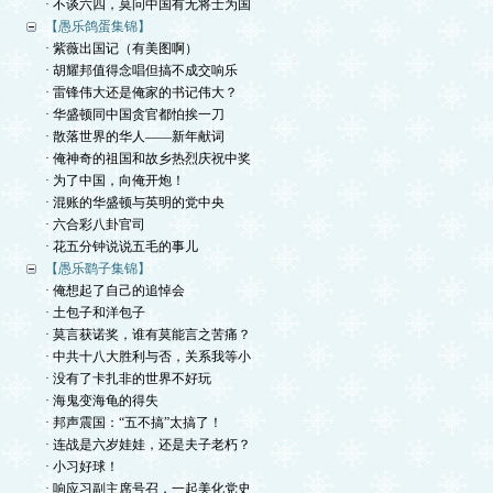
· 不谈六四，莫问中国有无将士为国
【愚乐鸽蛋集锦】
· 紫薇出国记（有美图啊）
· 胡耀邦值得念唱但搞不成交响乐
· 雷锋伟大还是俺家的书记伟大？
· 华盛顿同中国贪官都怕挨一刀
· 散落世界的华人——新年献词
· 俺神奇的祖国和故乡热烈庆祝中奖
· 为了中国，向俺开炮！
· 混账的华盛顿与英明的党中央
· 六合彩八卦官司
· 花五分钟说说五毛的事儿
【愚乐鹞子集锦】
· 俺想起了自己的追悼会
· 土包子和洋包子
· 莫言获诺奖，谁有莫能言之苦痛？
· 中共十八大胜利与否，关系我等小
· 没有了卡扎非的世界不好玩
· 海鬼变海龟的得失
· 邦声震国：“五不搞”太搞了！
· 连战是六岁娃娃，还是夫子老朽？
· 小习好球！
· 响应习副主席号召，一起美化党史