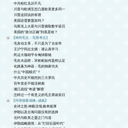
· 中共粉红见识不凡
· 川普与欧洲互怼凸显欧美更多同一
· 川普这回说的有谱
· 美国还需要盟友吗？
· 马斯克上火星与川普摘取数学诺贝
· 美国的“政治正确”到底是啥？
【神州毛古：毛骨考古】
· 毛发动文革，不只是为了当皇帝
· 王沪宁同志文摘：请认真学习
· 民运大珈胡平令俺掉眼镜
· 毛在水晶棺，宋彬彬如何盖棺认定
· 化跳蚤为神器：毛的独家功夫
· 什么“中国模式”？
· 中共历史不能挖的三大茅坑
· 百年党史不能没林彪
· 湘江战役“奇迹”解密
· 怎样过一个有意义的毛主席诞辰日
【环球側看成峰--成疯】
· 史诗之怒:神殿没塌,账单挺厚
· 伊朗以及台海问题仅有的选择
· 北约与欧美之盟之门与道
· 伊朗战略困境：从"打回石器时代"