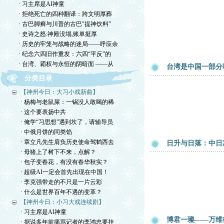
· 习主席是AI神童
· 拒绝死亡的四种翻译：跨文明厚葬
· 古巴脚癣与川普的古巴"提神饮料”
· 史诗之怒:神殿没塌,账单挺厚
· 历史的牢笼与战略的迷局——呼应余
· 纪念六四旧作重发：六四“平反”的
· 台湾、霸权与永恒的阴暗面 ——从
台湾是中国一部分
分类目录
【神州今日：大习小戏新曲】
· 杨梅与老鼠屎：一锅没人敢喝的稀
· 这个要表扬中共
· 俺学“习思想”遇到坎了，请辅导员
· 中俄月饼的同类馅
· 章立凡先生肩负历史使命驾鹤西去
日升与日落：中日
· 母猪上了树下不来，点解？
· 包子变春花，有没有春华秋实？
· 超级AI一定会首先出现在中国！
· 李克强带走的不只是一片云彩
· 什么是世界百年不遇的变革？
【神州今日：小习大戏连续剧】
· 习主席是AI神童
博君一璨——万维
· 据说多年前痛骂记者的李鸿忠要挂