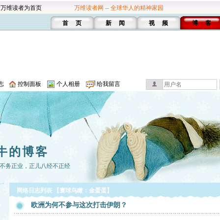
设万维读者为首页
万维读者网 -- 全球华人的精神家园
首 页
新 闻
视 频
博 客
志
控制面板
个人相册
给我留言
牛的博客
不务正业，正儿八经不正经
网络日志列表 【寰球鸟瞰：金蛋蛋】
欧洲为何不参与这次打击伊朗？