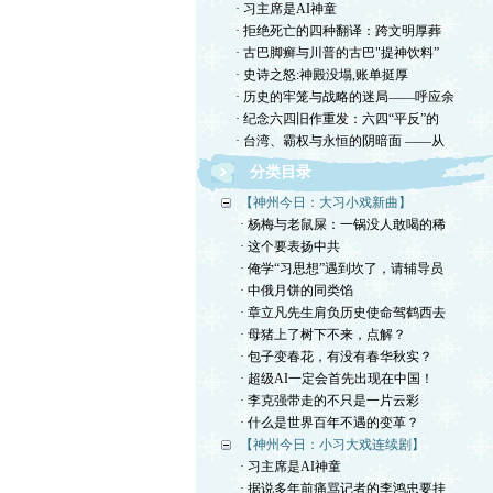
· 习主席是AI神童
· 拒绝死亡的四种翻译：跨文明厚葬
· 古巴脚癣与川普的古巴"提神饮料”
· 史诗之怒:神殿没塌,账单挺厚
· 历史的牢笼与战略的迷局——呼应余
· 纪念六四旧作重发：六四“平反”的
· 台湾、霸权与永恒的阴暗面 ——从
分类目录
【神州今日：大习小戏新曲】
· 杨梅与老鼠屎：一锅没人敢喝的稀
· 这个要表扬中共
· 俺学“习思想”遇到坎了，请辅导员
· 中俄月饼的同类馅
· 章立凡先生肩负历史使命驾鹤西去
· 母猪上了树下不来，点解？
· 包子变春花，有没有春华秋实？
· 超级AI一定会首先出现在中国！
· 李克强带走的不只是一片云彩
· 什么是世界百年不遇的变革？
【神州今日：小习大戏连续剧】
· 习主席是AI神童
· 据说多年前痛骂记者的李鸿忠要挂