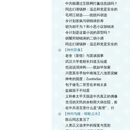
· 中共能通过互联网打赢信息战吗？
· 同志们请镇静：温总和党是安全的
· 毛邓江胡选——统统叫胡选
· 令计划发疯与胡锦涛折寿
· 胡为胡不为？和小思小议胡锦涛
· 令计划是这篇小说的原型吗？
· 胡耀邦胡锦涛的二胡小调
· 同志们请镇静：温总和党是安全的
【神州异像】
· 老舍《茶馆》与莫谈国事
· 武汉大学老校长刘道玉仙逝
· 也说说润涛阎——犹如毕加索
· 川普莫非早知中南海王八池里泥鳅
· 神奇的国度：Zombielias
· 包子做毛二世苦在本钱太多
· 盆栽茄子不结蛋
· 义和拳太平天国是中共真正的偶像
· 含泪劝灾民的余秋雨大病住院，捡
· 在中共语言里什么是“真理”， 什
【神州鸟瞰：蜻蜓点水】
· 陈云同志复活了
· 人类正义追求中的报复与宽恕