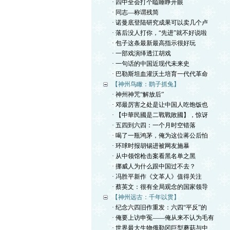
· 四中全会打个瞌睡睁开眼
· 同志—称谓残简
· 诺曼底登陆研究成果可以卖几个卢
· 落后没人打你，“先进”就不好说啦
· 包子这条最新最高指示很好玩
· 一部戏演绎透江胡戏
· 一句话的中国近现代未来史
· 巴勒斯坦血灌沃土培育一代代革命
【神州鸟瞰：鹞子抓兔】
· 神州神咒“解放后”
· 邓最厉害之处是让中国人吃饱饭也
· 【中華民國是二戰戰敗國】，惊讶
· 五四到六四：一个月时空错落
· 喝了一瓶鸿茅，俺为这位蒋公后怕
· 环球时报胡锡进被网友施暴
· 从中领馆枪击案看黑名单之黑
· 挪威人为什么跟中国过不去？
· 冯胜平新作《文革人》值得关注
· 蔡英文：很有全局观念的国家领导
【神州远古：千年以贯】
· 纪念六四旧作重发：六四“平反”的
· 俺要上访申冤——俺从来不认为毛有
· 世界最大生物俄勒冈巨型蘑菇与中