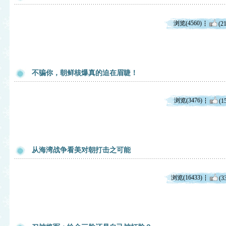
浏览(4560)
(21
不骗你，朝鲜核爆真的迫在眉睫！
浏览(3476)
(1
从海湾战争看美对朝打击之可能
浏览(16433)
(3