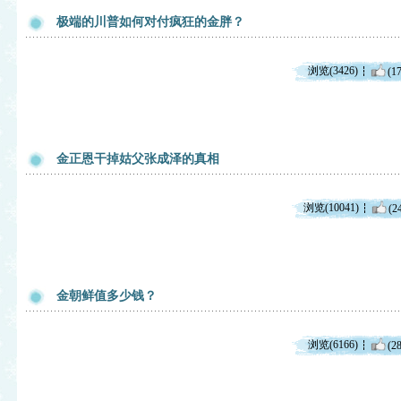
极端的川普如何对付疯狂的金胖？
浏览(3426)
(17
金正恩干掉姑父张成泽的真相
浏览(10041)
(2
金朝鲜值多少钱？
浏览(6166)
(28