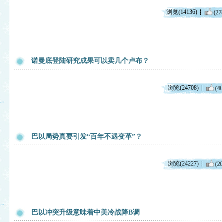
浏览(14136)
(27
诺曼底登陆研究成果可以卖几个卢布？
浏览(24708)
(4
巴以局势真要引发“百年不遇变革”？
浏览(24227)
(2
巴以冲突升级意味着中美冷战降B调