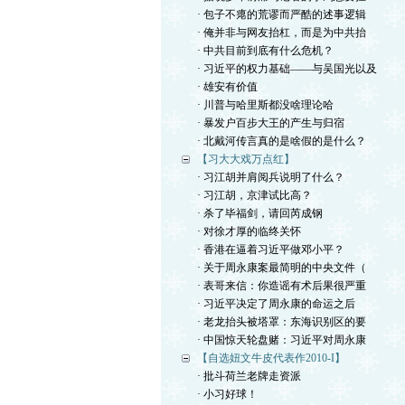
· 包子不瘪的荒谬而严酷的述事逻辑
· 俺并非与网友抬杠，而是为中共抬
· 中共目前到底有什么危机？
· 习近平的权力基础——与吴国光以及
· 雄安有价值
· 川普与哈里斯都没啥理论哈
· 暴发户百步大王的产生与归宿
· 北戴河传言真的是啥假的是什么？
【习大大戏万点红】
· 习江胡并肩阅兵说明了什么？
· 习江胡，京津试比高？
· 杀了毕福剑，请回芮成钢
· 对徐才厚的临终关怀
· 香港在逼着习近平做邓小平？
· 关于周永康案最简明的中央文件（
· 表哥来信：你造谣有术后果很严重
· 习近平决定了周永康的命运之后
· 老龙抬头被塔罩：东海识别区的要
· 中国惊天轮盘赌：习近平对周永康
【自选妞文牛皮代表作2010-I】
· 批斗荷兰老牌走资派
· 小习好球！