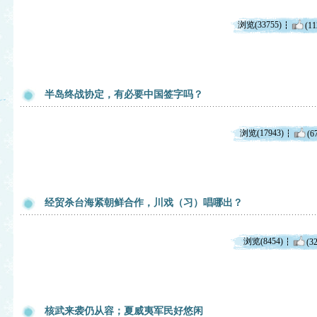
浏览(33755)
(11
半岛终战协定，有必要中国签字吗？
浏览(17943)
(6
经贸杀台海紧朝鲜合作，川戏（习）唱哪出？
浏览(8454)
(32
核武来袭仍从容；夏威夷军民好悠闲