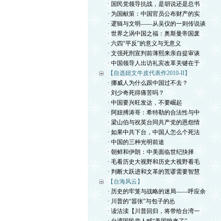
· 国民党领导抗战，是胡说还是总书
· 为国献策：中国官员公布财产的实
· 逻辑与文明——从吴仪的一则传说谈
· 世界之涡中国之福：奥斯曼帝国废
· 六四“平反”的意义与无意义
· 文强死刑宣判前薄熙来亲自提审谈
· 中国领导人出访礼宾改革关键在于
【自选妞文牛皮代表作2010-II】
· 挪威人为什么跟中国过不去？
· 刘少奇死得痛苦吗？
· 中国要兴旺发达，不要崛起
· 阿妞搏涛哥：希特勒的合法性与中
· 梁山伯与祝英台同共产党的恩怨情
· 如果中共下台，中国人怎么个死法
· 中国的三种光明前途
· 朝鲜和伊朗：中美面临世纪抉择
· 毛看历史大视野和历史大视野看毛
· 判断大跃进和文革的荒谬需要智慧
【台海风云】
· 历史的牢笼与战略的迷局——呼应余
· 川普的“嚣张”与包子的怂
· 读沽渎【川普回归，将带给台湾一