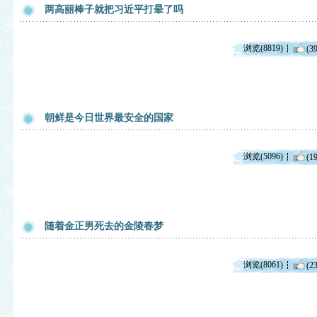
两高丽棒子就把习近平打晕了吗
浏览(8819)
(39
朝鲜是今日世界最安全的国家
浏览(5096)
(19
随着金正男死去的金陵春梦
浏览(8061)
(23