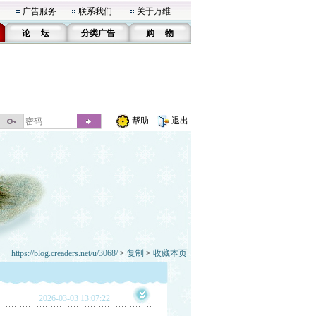
广告服务
联系我们
关于万维
论 坛
分类广告
购 物
帮助
退出
https://blog.creaders.net/u/3068/
>
复制
>
收藏本页
2026-03-03 13:07:22