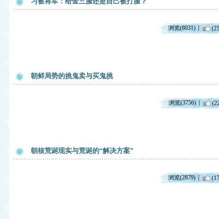
习被将军：给金三脸还是自己被打脸？
浏览(8031)
(25
朝鲜局势的挑鬼卖与买鬼挑
浏览(3756)
(2
朝核荒诞现实与荒诞的“解决方案”
浏览(2879)
(17