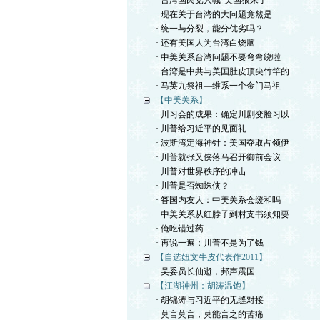
· 台湾国民党人喊“美国狼来了”
· 现在关于台湾的大问题竟然是
· 统一与分裂，能分优劣吗？
· 还有美国人为台湾白烧脑
· 中美关系台湾问题不要弯弯绕啦
· 台湾是中共与美国肚皮顶尖竹竿的
· 马英九祭祖—维系一个金门马祖
【中美关系】
· 川习会的成果：确定川剧变脸习以
· 川普给习近平的见面礼
· 波斯湾定海神针：美国夺取占领伊
· 川普就张又侠落马召开御前会议
· 川普对世界秩序的冲击
· 川普是否蜘蛛侠？
· 答国内友人：中美关系会缓和吗
· 中美关系从红脖子到村支书须知要
· 俺吃错过药
· 再说一遍：川普不是为了钱
【自选妞文牛皮代表作2011】
· 吴委员长仙逝，邦声震国
【江湖神州：胡涛温饱】
· 胡锦涛与习近平的无缝对接
· 莫言莫言，莫能言之的苦痛