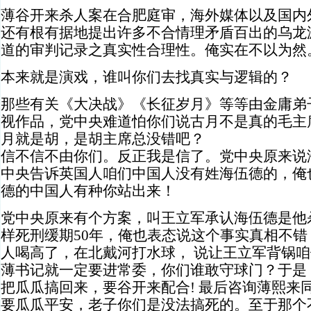
薄谷开来杀人案在合肥庭审，海外媒体以及国内
还有根有据地提出许多不合情理矛盾百出的乌龙
道的审判记录之真实性合理性。俺实在不以为然
本来就是演戏，谁叫你们去找真实与逻辑的？
那些有关《大决战》《长征岁月》等等由金庸弟
视作品，党中央难道怕你们说古月不是真的毛主
月就是胡，是胡主席总没错吧？
信不信不由你们。反正我是信了。党中央原来说
中央告诉英国人咱们中国人没有姓海伍德的，俺
德的中国人有种你站出来！
党中央原来有个方案，叫王立军承认海伍德是他
样死刑缓期50年，俺也表态说这个事实真相不
人喝高了，在北戴河打水球， 说让王立军背锅
薄书记就一定要进常委，你们谁敢守球门？于是
把瓜瓜搞回来，要谷开来配合! 最后咨询薄熙来
要瓜瓜平安，老子你们是没法搞死的。至于那个