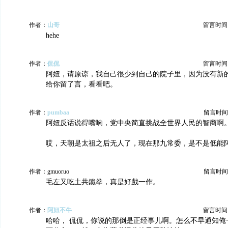
作者：
山哥
留言时间：20
hehe
作者：
侃侃
留言时间：20
阿妞，请原谅，我自己很少到自己的院子里，因为没有新
给你留了言，看看吧。
作者：
pumbaa
留言时间：20
阿妞反话说得嘴响，党中央简直挑战全世界人民的智商啊
哎，天朝是太祖之后无人了，现在那九常委，是不是低能
作者：gmuoruo
留言时间：20
毛左又吃土共鐵拳，真是好戲一作。
作者：
阿妞不牛
留言时间：20
哈哈， 侃侃，你说的那倒是正经事儿啊。怎么不早通知俺