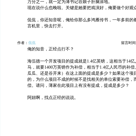
万分之一，就一定为薄书记谷娘子肝脑涂地。
现在说什么也晚啦。关键是她要把戏演好，俺要做个好观
侃侃，你还知音呢，俺给你那么多鸿雁传书，一年多前的
言机里，快去打开。
作者：
侃侃
留言时间：20
俺的知音，正经点行不？
海伍德一个开发项目的提成就是1.4亿英镑，这相当于14
马，就要1400万英镑作为补偿，相当于1.4亿人民币的补
瓜瓜、还是谷开来）在这上面的提成是多少？如果这个项
的，为什么项目不成的时候不是找相关的单位索要补偿，
偿。请问，薄家在此项目上有没有提成，提成是多少？
阿妞啊，找点正经的说说。