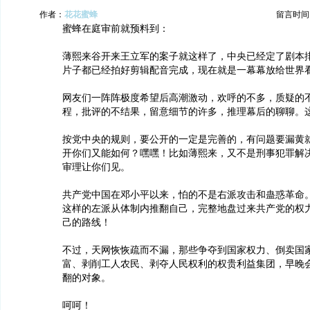
作者：
花花蜜蜂
留言时间：20
蜜蜂在庭审前就预料到：
薄熙来谷开来王立军的案子就这样了，中央已经定了剧本
片子都已经拍好剪辑配音完成，现在就是一幕幕放给世界
网友们一阵阵极度希望后高潮激动，欢呼的不多，质疑的
程，批评的不结果，留意细节的许多，推理幕后的聊聊。
按党中央的规则，要公开的一定是完善的，有问题要漏黄
开你们又能如何？嘿嘿！比如薄熙来，又不是刑事犯罪解
审理让你们见。
共产党中国在邓小平以来，怕的不是右派攻击和蛊惑革命
这样的左派从体制内推翻自己，完整地盘过来共产党的权
己的路线！
不过，天网恢恢疏而不漏，那些争夺到国家权力、倒卖国
富、剥削工人农民、剥夺人民权利的权贵利益集团，早晚
翻的对象。
呵呵！