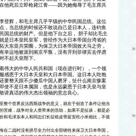
在他死后立即枪毙江青——因为她侮辱了毛主席共
李登辉，和毛主席几乎平级的中华民国总统。这位
点，当总统的时候还不敢说自己是日本人，连钓鱼
民国总统的财产。但是他下台之后，
胆子却比毛主
就是日本皇民皇军，曾经作为大日本帝国台湾省的
拓大东亚共荣圈，为保卫大日本帝国效犬马之劳，
有幸运地被派到南京平叛，没有开到菲律宾去俘虏
对不起天皇陛下。
着伟大的中华人民共和国（现在进行时），一个领
服感恩于大日本天皇和大日本帝国。这日本人吃饱
还要整天跟不少傻瓜中国人磨牙，扯什么南京惨案
即使不是日本属国，也是永远蒙恩于日本天皇与皇
敢讲真话的伟大杰出领袖的意志良心。
至整个世界反法西斯战争的意义，就在于创造了条件让他当
的苦难，战争对全人类带来的浩劫，如果不是扯谈，都是必
价和毛泽东本人和同志们长征啃皮带延安吃小米相比，不值
悔在二战时没有拼尽全力付出全部牺牲来保卫大日本帝国，