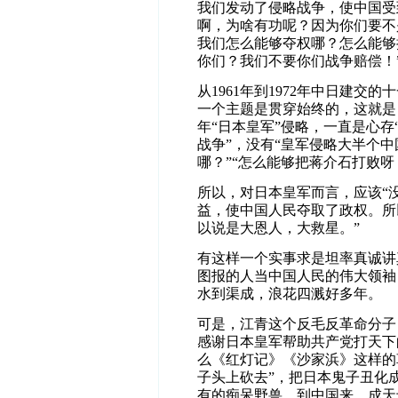
我们发动了侵略战争，使中国受
啊，为啥有功呢？因为你们要不
我们怎么能够夺权哪？怎么能够
你们？我们不要你们战争赔偿！
从1961年到1972年中日建
一个主题是贯穿始终的，这就是
年“日本皇军”侵略，一直是心存
战争”，没有“皇军侵略大半个中
哪？”“怎么能够把蒋介石打败呀
所以，对日本皇军而言，应该“
益，使中国人民夺取了政权。所
以说是大恩人，大救星。”
有这样一个实事求是坦率真诚讲
图报的人当中国人民的伟大领袖
水到渠成，浪花四溅好多年。
可是，江青这个反毛反革命分子
感谢日本皇军帮助共产党打天下
么《红灯记》《沙家浜》这样的
子头上砍去”，把日本鬼子丑化
有的痴呆野兽，到中国来，成天