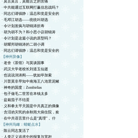
· 莫言莫言，莫能言之的苦痛
· 中共能通过互联网打赢信息战吗？
· 同志们请镇静：温总和党是安全的
· 毛邓江胡选——统统叫胡选
· 令计划发疯与胡锦涛折寿
· 胡为胡不为？和小思小议胡锦涛
· 令计划是这篇小说的原型吗？
· 胡耀邦胡锦涛的二胡小调
· 同志们请镇静：温总和党是安全的
【神州异像】
· 老舍《茶馆》与莫谈国事
· 武汉大学老校长刘道玉仙逝
· 也说说润涛阎——犹如毕加索
· 川普莫非早知中南海王八池里泥鳅
· 神奇的国度：Zombielias
· 包子做毛二世苦在本钱太多
· 盆栽茄子不结蛋
· 义和拳太平天国是中共真正的偶像
· 含泪劝灾民的余秋雨大病住院，捡
· 在中共语言里什么是“真理”， 什
【神州鸟瞰：蜻蜓点水】
· 陈云同志复活了
· 人类正义追求中的报复与宽恕