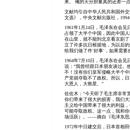
来。
俺的天分胆量真的还差一
文献均引自中华人民共和国外交
文选》，中央文献出版社，1994
1961年1月24日，毛泽东在
占领了大半个中国，因此中国人
在山里，就不能到北京看京剧了
立了许多抗日根据地，为以后的
给我们做了件‘好事’，如果需
1964年7月10日，毛泽东在
说：“我曾经跟日本朋友谈过。
不！没有你们皇军侵略大半个中
产党就夺取不了政权。所以，日
大恩人，大救星。”
佐佐木：“今天听了毛主席非常
你们带来了很大的损害，我们大
主义给中国带来了很大的利益，
可能夺取政权。这一点，我和你
场活跃）。——摘自《毛泽东思想
1972年中日建交后，日本首相