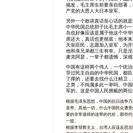
揭发，毛主席生前要亲自部署，
产党的大恩人大日本皇军。
另外一个敢讲真话良心话的就是
中华民国总统胆子比毛主席小一
岛也好像应该是属于他这个中华
席还大，真话也更彻底：他本来
天皇臣民，志愿加入皇军，为开
他和亲兄弟都三生有幸。只是没
麦克阿瑟，一辈子都遗憾，深感
中国有这样两个伟人，一个统治
导过民主自由的中华民国，都臣
了撑的，还要去找什么汪精卫，
之类，不纯属多此一举吗。中国
军的。这是中国人民拥戴的两位
根据毛泽东思想，中国的抗日战争乃
皇帝。其他一切，什么中国民众遭受
要的非常值得的连带的代价，那些代
一提。
根据李登辉主义，台湾人应该反思后