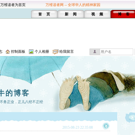
设万维读者为首页
万维读者网 -- 全球华人的精神家园
首 页
新 闻
视 频
博 客
志
控制面板
个人相册
给我留言
牛的博客
不务正业，正儿八经不正经
2015-08-23 22:35:08