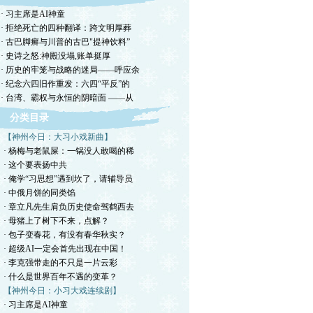
· 习主席是AI神童
· 拒绝死亡的四种翻译：跨文明厚葬
· 古巴脚癣与川普的古巴"提神饮料”
· 史诗之怒:神殿没塌,账单挺厚
· 历史的牢笼与战略的迷局——呼应余
· 纪念六四旧作重发：六四“平反”的
· 台湾、霸权与永恒的阴暗面 ——从
分类目录
【神州今日：大习小戏新曲】
· 杨梅与老鼠屎：一锅没人敢喝的稀
· 这个要表扬中共
· 俺学“习思想”遇到坎了，请辅导员
· 中俄月饼的同类馅
· 章立凡先生肩负历史使命驾鹤西去
· 母猪上了树下不来，点解？
· 包子变春花，有没有春华秋实？
· 超级AI一定会首先出现在中国！
· 李克强带走的不只是一片云彩
· 什么是世界百年不遇的变革？
【神州今日：小习大戏连续剧】
· 习主席是AI神童