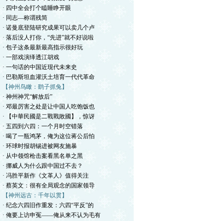
· 四中全会打个瞌睡睁开眼
· 同志—称谓残简
· 诺曼底登陆研究成果可以卖几个卢
· 落后没人打你，“先进”就不好说啦
· 包子这条最新最高指示很好玩
· 一部戏演绎透江胡戏
· 一句话的中国近现代未来史
· 巴勒斯坦血灌沃土培育一代代革命
【神州鸟瞰：鹞子抓兔】
· 神州神咒“解放后”
· 邓最厉害之处是让中国人吃饱饭也
· 【中華民國是二戰戰敗國】，惊讶
· 五四到六四：一个月时空错落
· 喝了一瓶鸿茅，俺为这位蒋公后怕
· 环球时报胡锡进被网友施暴
· 从中领馆枪击案看黑名单之黑
· 挪威人为什么跟中国过不去？
· 冯胜平新作《文革人》值得关注
· 蔡英文：很有全局观念的国家领导
【神州远古：千年以贯】
· 纪念六四旧作重发：六四“平反”的
· 俺要上访申冤——俺从来不认为毛有