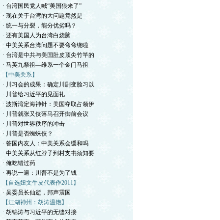
· 台湾国民党人喊“美国狼来了”
· 现在关于台湾的大问题竟然是
· 统一与分裂，能分优劣吗？
· 还有美国人为台湾白烧脑
· 中美关系台湾问题不要弯弯绕啦
· 台湾是中共与美国肚皮顶尖竹竿的
· 马英九祭祖—维系一个金门马祖
【中美关系】
· 川习会的成果：确定川剧变脸习以
· 川普给习近平的见面礼
· 波斯湾定海神针：美国夺取占领伊
· 川普就张又侠落马召开御前会议
· 川普对世界秩序的冲击
· 川普是否蜘蛛侠？
· 答国内友人：中美关系会缓和吗
· 中美关系从红脖子到村支书须知要
· 俺吃错过药
· 再说一遍：川普不是为了钱
【自选妞文牛皮代表作2011】
· 吴委员长仙逝，邦声震国
【江湖神州：胡涛温饱】
· 胡锦涛与习近平的无缝对接