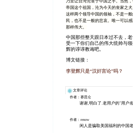
乃至让台湾沦丧于中国之手。当然，
帝国这个祖国，沦为今天的丧家之犬
这样两个领导中国的领袖，不是一般
民，也不是一般的悲哀。唯一可以感
那样伟大。
中国那些整天跟日本过不去，老
受一下你们自己的伟大统帅与领
辉的谆谆教诲吧。
博文链接：
李登辉只是“汉奸言论”吗？
文章评论
作者：赛昆仑
谢谢,明白了.老用户的"用户
作者：renow
闲人是骗取美国福利的中国