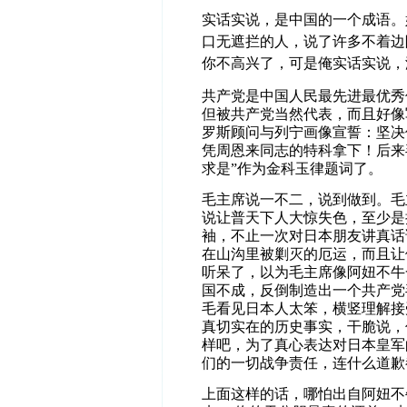
实话实说，是中国的一个成语。
口无遮拦的人，说了许多不着边
你不高兴了，可是俺实话实说，
共产党是中国人民最先进最优秀
但被共产党当然代表，
而且好像
罗斯顾问与列宁画像宣誓：坚决
凭周恩来同志的特科拿下！后来
求是”作为金科玉律题词了。
毛主席说一不二，说到做到。毛
说让普天下人大惊失色，至少是
袖，不止一次对日本朋友讲真话
在山沟里被剿灭的厄运，而且让
听呆了，以为毛主席像阿妞不牛
国不成，
反倒制造出一个共产党
毛看见日本人太笨，横竖理解接
真切实在的历史事实，干脆说，
样吧，为了真心表达对日本皇军
们的一切战争责任，连什么道歉
上面这样的话，哪怕出自阿妞不