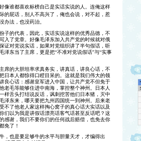
好像谁都喜欢标榜自己是实话实说的人。连俺这样
际的屁话，别人不高兴了，俺也会说，对不起，惹
没办法，也没药治。
份子的代表，因此，实话实说这样的优秀品德，不
写入了党章。好像毛泽东加入共产党的时候就对俄
保证对党说实话，如果对党组织讲了半句假话，听
毛泽东当了主席，更是把“不准对党说假话”与“实事
主席的大胆坦率求真务实，讲真话，讲良心话，不
把日本人都惊得口瞪目呆的。这就是我们伟大的领
讲良心话：感谢皇军进入中国，让共产党不但免于
他老毛等能够住进中南海，掌控整个神州。日本人
一样舌头打结说反话，
讽刺挖苦他们日本猪，灭中
毛泽东来，哪天要把九州四国统一到神州。后来老
受不了他老人家这样掏心窝子的真心话大实话以及
你们以为我是讲假话漂亮话客气话甚至反话吧？这
的感谢，我们不要你们的任何战后赔偿，也免去你
都免了！
牛，也是要足够牛的水平与胆量天才，才编得出