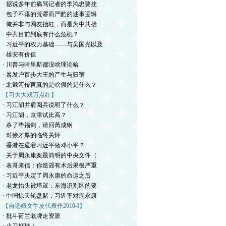
· 据说多年前痛骂记者的李鸿忠要挂
· 包子不瘪的荒谬而严酷的述事逻辑
· 俺并非与网友抬杠，而是为中共抬
· 中共目前到底有什么危机？
· 习近平的权力基础——与吴国光以及
· 雄安有价值
· 川普与哈里斯都没啥理论哈
· 暴发户百步大王的产生与归宿
· 北戴河传言真的是啥假的是什么？
【习大大戏万点红】
· 习江胡并肩阅兵说明了什么？
· 习江胡，京津试比高？
· 杀了毕福剑，请回芮成钢
· 对徐才厚的临终关怀
· 香港在逼着习近平做邓小平？
· 关于周永康案最简明的中央文件（
· 表哥来信：你造谣有术后果很严重
· 习近平决定了周永康的命运之后
· 老龙抬头被塔罩：东海识别区的要
· 中国惊天轮盘赌：习近平对周永康
【自选妞文牛皮代表作2010-I】
· 批斗荷兰老牌走资派