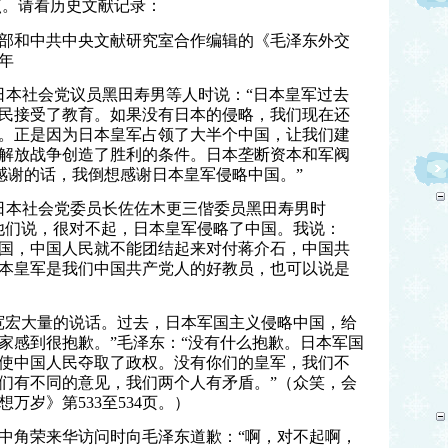
点。请看历史文献记录：
部和中共中央文献研究室合作编辑的《毛泽东外交
年
会见日本社会党议员黑田寿男等人时说：“日本皇军过去
民接受了教育。如果没有日本的侵略，我们现在还
。正是因为日本皇军占领了大半个中国，让我们建
解放战争创造了胜利的条件。日本垄断资本和军阀
要感谢的话，我倒想感谢日本皇军侵略中国。”
会见日本社会党委员长佐佐木更三偕委员黑田寿男时
他们说，很对不起，日本皇军侵略了中国。我说：
国，中国人民就不能团结起来对付蒋介石，中国共
本皇军是我们中国共产党人的好教员，也可以说是
宽宏大量的说话。过去，日本军国主义侵略中国，给
家感到很抱歉。”毛泽东：“没有什么抱歉。日本军国
使中国人民夺取了政权。没有你们的皇军，我们不
们有不同的意见，我们两个人有矛盾。”（众笑，会
万岁》第533至534页。）
田中角荣来华访问时向毛泽东道歉：“啊，对不起啊，