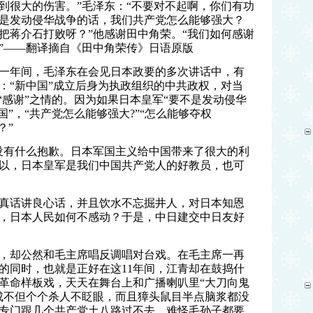
到很大的伤害。”毛泽东：“不要对不起啊，你们有功
是发动侵华战争的话，我们共产党怎么能够强大？
把蒋介石打败呀？”他感谢田中角荣。“我们如何感谢
”——翻译摘自《田中角荣传》日语原版
交的十一年间，毛泽东在会见日本政要的多次讲话中，有
：“新中国”成立后身为执政组织的中共政权，对当
“感谢”之情的。因为如果日本皇军“要不是发动侵华
国”，“共产党怎么能够强大?”“怎么能够夺权
？”
没有什么抱歉。日本军国主义给中国带来了很大的利
以，日本皇军是我们中国共产党人的好教员，也可
真话讲良心话，并且饮水不忘掘井人，对日本知恩
，
日本人民如何不感动？于是，中日建交中日友好
，却公然和毛主席唱反调唱对台戏。在毛主席一再
的同时，也就是正好在这11年间，江青却在鼓捣什
革命样板戏，天天在舞台上和广播喇叭里“大刀向鬼
成不但个个杀人不眨眼，而且獐头鼠目半点脑浆都没
专门跟几个共产党土八路过不去。难怪毛孙子都要