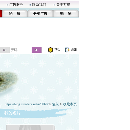
广告服务
联系我们
关于万维
论 坛
分类广告
购 物
帮助
退出
https://blog.creaders.net/u/3068/
>
复制
>
收藏本页
我的名片