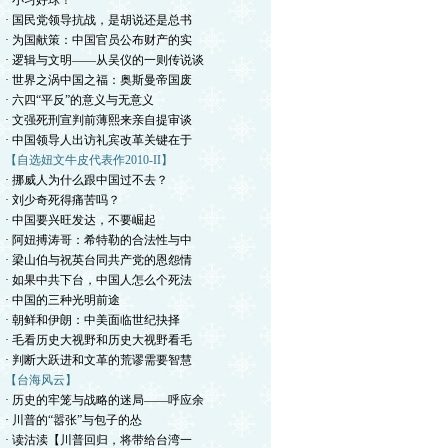
· 小习好球！
· 国民党领导抗战，是胡说还是总书
· 为国献策：中国官员公布财产的实
· 逻辑与文明——从吴仪的一则传说谈
· 世界之涡中国之福：奥斯曼帝国废
· 六四“平反”的意义与无意义
· 文强死刑宣判前薄熙来亲自提审谈
· 中国领导人出访礼宾改革关键在于
【自选妞文牛皮代表作2010-II】
· 挪威人为什么跟中国过不去？
· 刘少奇死得痛苦吗？
· 中国要兴旺发达，不要崛起
· 阿妞搏涛哥：希特勒的合法性与中
· 梁山伯与祝英台同共产党的恩怨情
· 如果中共下台，中国人怎么个死法
· 中国的三种光明前途
· 朝鲜和伊朗：中美面临世纪抉择
· 毛看历史大视野和历史大视野看毛
· 判断大跃进和文革的荒谬需要智慧
【台海风云】
· 历史的牢笼与战略的迷局——呼应余
· 川普的“嚣张”与包子的怂
· 读沽渎【川普回归，将带给台湾一