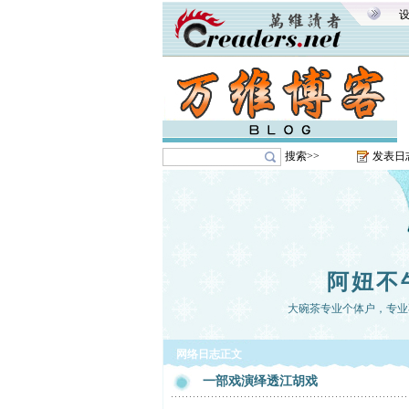
搜索>>
发表日
阿妞不
大碗茶专业个体户，专业
网络日志正文
一部戏演绎透江胡戏