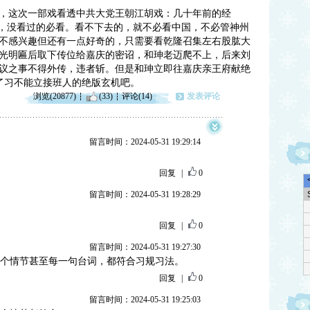
，这次一部戏看透中共大党王朝江胡戏：几十年前的经
品，没看过的必看。看不下去的，就不必看中国，不必管神州
不感兴趣但还有一点好奇的，只需要看乾隆召集左右股肱大
光明匾后取下传位给嘉庆的密诏，和珅老迈爬不上，后来刘
议之事不得外传，违者斩。但是和珅立即往嘉庆亲王府献绝
白了习不能立接班人的绝版玄机吧。
浏览(20877)
(33)
评论(14)
发表评论
留言时间：2024-05-31 19:29:14
回复
|
0
留言时间：2024-05-31 19:28:29
回复
|
0
留言时间：2024-05-31 19:27:30
一个情节甚至每一句台词，都符合习规习法。
回复
|
0
留言时间：2024-05-31 19:25:03