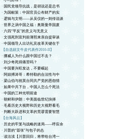
· 小习好球！
· 国民党领导抗战，是胡说还是总书
· 为国献策：中国官员公布财产的实
· 逻辑与文明——从吴仪的一则传说谈
· 世界之涡中国之福：奥斯曼帝国废
· 六四“平反”的意义与无意义
· 文强死刑宣判前薄熙来亲自提审谈
· 中国领导人出访礼宾改革关键在于
【自选妞文牛皮代表作2010-II】
· 挪威人为什么跟中国过不去？
· 刘少奇死得痛苦吗？
· 中国要兴旺发达，不要崛起
· 阿妞搏涛哥：希特勒的合法性与中
· 梁山伯与祝英台同共产党的恩怨情
· 如果中共下台，中国人怎么个死法
· 中国的三种光明前途
· 朝鲜和伊朗：中美面临世纪抉择
· 毛看历史大视野和历史大视野看毛
· 判断大跃进和文革的荒谬需要智慧
【台海风云】
· 历史的牢笼与战略的迷局——呼应余
· 川普的“嚣张”与包子的怂
· 读沽渎【川普回归，将带给台湾一