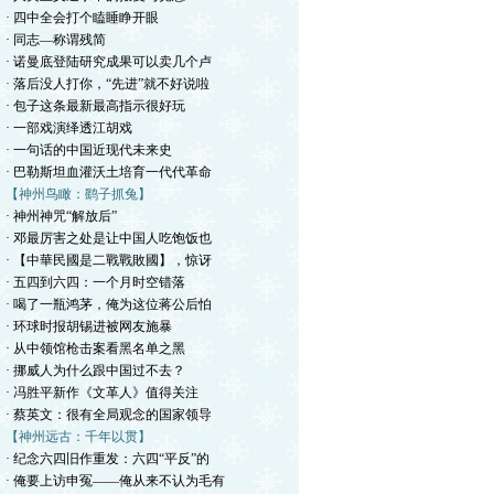
· 四中全会打个瞌睡睁开眼
· 同志—称谓残简
· 诺曼底登陆研究成果可以卖几个卢
· 落后没人打你，“先进”就不好说啦
· 包子这条最新最高指示很好玩
· 一部戏演绎透江胡戏
· 一句话的中国近现代未来史
· 巴勒斯坦血灌沃土培育一代代革命
【神州鸟瞰：鹞子抓兔】
· 神州神咒“解放后”
· 邓最厉害之处是让中国人吃饱饭也
· 【中華民國是二戰戰敗國】，惊讶
· 五四到六四：一个月时空错落
· 喝了一瓶鸿茅，俺为这位蒋公后怕
· 环球时报胡锡进被网友施暴
· 从中领馆枪击案看黑名单之黑
· 挪威人为什么跟中国过不去？
· 冯胜平新作《文革人》值得关注
· 蔡英文：很有全局观念的国家领导
【神州远古：千年以贯】
· 纪念六四旧作重发：六四“平反”的
· 俺要上访申冤——俺从来不认为毛有