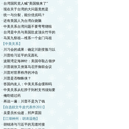
· 台湾国民党人喊“美国狼来了”
· 现在关于台湾的大问题竟然是
· 统一与分裂，能分优劣吗？
· 还有美国人为台湾白烧脑
· 中美关系台湾问题不要弯弯绕啦
· 台湾是中共与美国肚皮顶尖竹竿的
· 马英九祭祖—维系一个金门马祖
【中美关系】
· 川习会的成果：确定川剧变脸习以
· 川普给习近平的见面礼
· 波斯湾定海神针：美国夺取占领伊
· 川普就张又侠落马召开御前会议
· 川普对世界秩序的冲击
· 川普是否蜘蛛侠？
· 答国内友人：中美关系会缓和吗
· 中美关系从红脖子到村支书须知要
· 俺吃错过药
· 再说一遍：川普不是为了钱
【自选妞文牛皮代表作2011】
· 吴委员长仙逝，邦声震国
【江湖神州：胡涛温饱】
· 胡锦涛与习近平的无缝对接