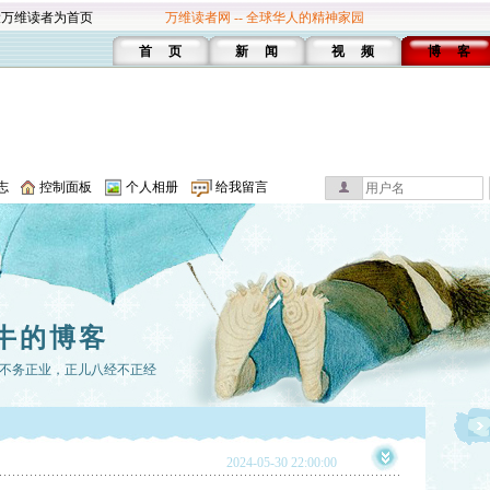
设万维读者为首页
万维读者网 -- 全球华人的精神家园
首 页
新 闻
视 频
博 客
志
控制面板
个人相册
给我留言
牛的博客
不务正业，正儿八经不正经
2024-05-30 22:00:00