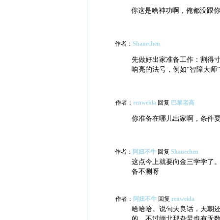
你这是啥神功啊，俺都没跟
作者：
Shanechen
先做好出家准备工作：割得
响亮的法号，例如“智障大师”
作者：
renweida
回复
巴黎老高
你准备在哪儿出家啊，条件
作者：
阿妞不牛
回复
Shanechen
这点今上就要向金三学学了
备不测呀
作者：
阿妞不牛
回复
renweida
哈哈哈。说句天良话，天朝
的。不过缅北那旮旯也有无