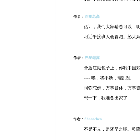
作者：
巴黎老高
估计，我们大家猜总可以，
习近平接班人会冒泡。彭大
作者：
巴黎老高
矛盾江湖包子上，你我中国
---- 唉，将不断，理乱乱
阿弥陀佛，万事皆休，万事
想一下，我准备出家了
作者：
Shanechen
不是不立，是还早之呢。乾隆