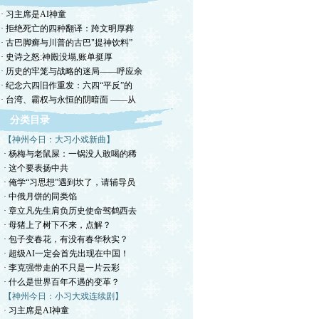
· 习主席是AI神童
· 拒绝死亡的四种翻译：跨文明厚葬
· 古巴脚癣与川普的古巴"提神饮料”
· 史诗之怒:神殿没塌,账单挺厚
· 历史的牢笼与战略的迷局——呼应余
· 纪念六四旧作重发：六四“平反”的
· 台湾、霸权与永恒的阴暗面 ——从
分类目录
【神州今日：大习小戏新曲】
· 杨梅与老鼠屎：一锅没人敢喝的稀
· 这个要表扬中共
· 俺学“习思想”遇到坎了，请辅导员
· 中俄月饼的同类馅
· 章立凡先生肩负历史使命驾鹤西去
· 母猪上了树下不来，点解？
· 包子变春花，有没有春华秋实？
· 超级AI一定会首先出现在中国！
· 李克强带走的不只是一片云彩
· 什么是世界百年不遇的变革？
【神州今日：小习大戏连续剧】
· 习主席是AI神童