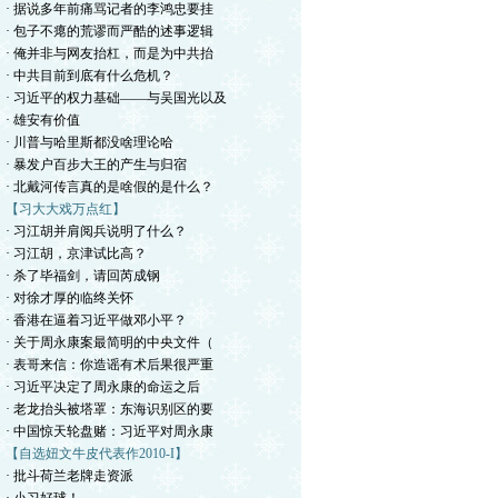
· 据说多年前痛骂记者的李鸿忠要挂
· 包子不瘪的荒谬而严酷的述事逻辑
· 俺并非与网友抬杠，而是为中共抬
· 中共目前到底有什么危机？
· 习近平的权力基础——与吴国光以及
· 雄安有价值
· 川普与哈里斯都没啥理论哈
· 暴发户百步大王的产生与归宿
· 北戴河传言真的是啥假的是什么？
【习大大戏万点红】
· 习江胡并肩阅兵说明了什么？
· 习江胡，京津试比高？
· 杀了毕福剑，请回芮成钢
· 对徐才厚的临终关怀
· 香港在逼着习近平做邓小平？
· 关于周永康案最简明的中央文件（
· 表哥来信：你造谣有术后果很严重
· 习近平决定了周永康的命运之后
· 老龙抬头被塔罩：东海识别区的要
· 中国惊天轮盘赌：习近平对周永康
【自选妞文牛皮代表作2010-I】
· 批斗荷兰老牌走资派