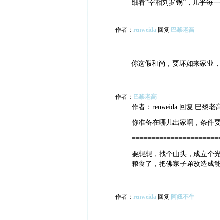
细看“宰相刘罗锅”，几乎每
作者：
renweida
回复
巴黎老高
你这假和尚，要坏如来家业
作者：
巴黎老高
作者：renweida 回复 巴黎老高留
你准备在哪儿出家啊，条件
======================
要想想，找个山头，成立个
粮食了，把佛家子弟改造成
作者：
renweida
回复
阿妞不牛