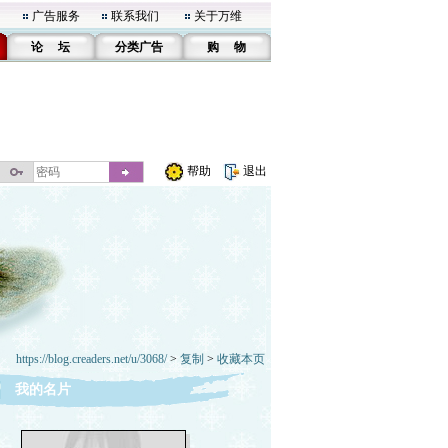
广告服务
联系我们
关于万维
论 坛
分类广告
购 物
帮助
退出
https://blog.creaders.net/u/3068/
>
复制
>
收藏本页
我的名片