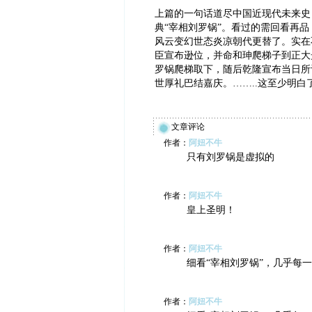
上篇的一句话道尽中国近现代未来史
典“宰相刘罗锅”。看过的需回看再
风云变幻世态炎凉朝代更替了。实在
臣宣布逊位，并命和珅爬梯子到正大
罗锅爬梯取下，随后乾隆宣布当日所
世厚礼巴结嘉庆。……..这至少明
文章评论
作者：
阿妞不牛
只有刘罗锅是虚拟的
作者：
阿妞不牛
皇上圣明！
作者：
阿妞不牛
细看“宰相刘罗锅”，几乎每
作者：
阿妞不牛