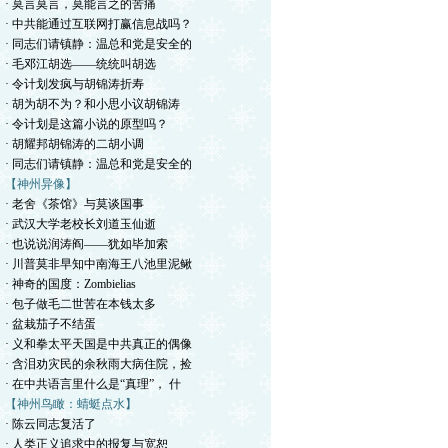
· 莫言莫言，莫能言之的苦痛
· 中共能通过互联网打赢信息战吗？
· 同志们请镇静：温总和党是安全的
· 毛邓江胡选——统统叫胡选
· 令计划发疯与胡锦涛折寿
· 胡为胡不为？和小思小议胡锦涛
· 令计划是这篇小说的原型吗？
· 胡耀邦胡锦涛的二胡小调
· 同志们请镇静：温总和党是安全的
【神州异像】
· 老舍《茶馆》与莫谈国事
· 武汉大学老校长刘道玉仙逝
· 也说说润涛阎——犹如毕加索
· 川普莫非早知中南海王八池里泥鳅
· 神奇的国度：Zombielias
· 包子做毛二世苦在本钱太多
· 盆栽茄子不结蛋
· 义和拳太平天国是中共真正的偶像
· 含泪劝灾民的余秋雨大病住院，捡
· 在中共语言里什么是“真理”， 什
【神州鸟瞰：蜻蜓点水】
· 陈云同志复活了
· 人类正义追求中的报复与宽恕