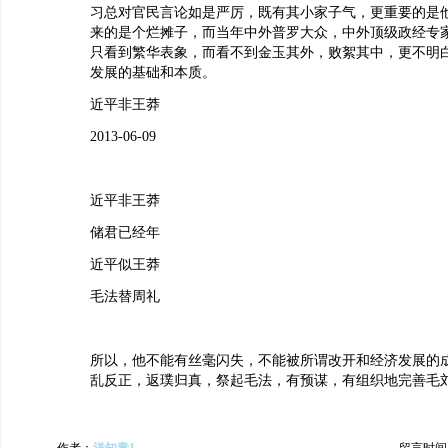
习总对官民言论如是严厉，既有其小家子气，更重要的是
来的是个烂摊子，而当年中外普罗大众，中外顶级政经专家
只看到繁华表象，而看不到金玉其外，败絮其中，更不明
发展的基础和本质。
近平非王莽
2013-06-09
近平非王莽
储君已经年
近平似王莽
毛法替周礼
所以，他不能有丝毫闪失，不能被所谓改开和经济发展的
乱反正，返璞归真，祭起毛法，有预谋，有组织地完善毛