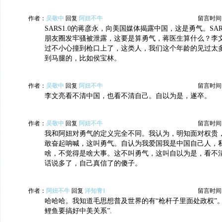
作者：
吴敬中
回复
阿妞不牛
留言时间：20
SARS1.0的蒋彦永，向美国媒体揭露中国，这是勇气。SAR
朋友圈发牢骚被泄露，这要是算勇气，蒋医生算什么？李
过不小心撞到枪口上了，这类人，我们这个年龄的见过太
到马腿的，比如侯宝林。
作者：
吴敬中
回复
阿妞不牛
留言时间：20
李文亮看不清中国，也看不清自己。自以为是，遂卒。
作者：
吴敬中
回复
阿妞不牛
留言时间：20
我和阿妞对勇气的定义完全不同。我认为，明知面对权贵
敢奋起呐喊，这叫勇气。自认为我爱国我是中国自己人，
啥，不觉得是啥大事。这不叫勇气，这叫自以为是，看不
话说多了，自己真信了的傻子。
作者：
阿妞不牛
回复
洋知青1
留言时间：20
哈哈哈。我知道毛思想普及世界的有“枪杆子里面处政权”
鲤鱼要搞好中美关系”.