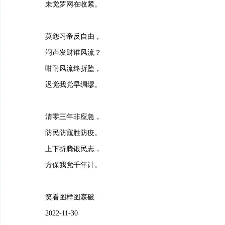
未觉罗网在收紧。
莫怨习帝反自由，
闷声发财谁风流？
咁耐风流终折堕，
迟觉我党早绸缪。
清零三年非应急，
防民防寇胜防疫。
上下折腾锻民志，
方保我党千年计。
笑看图样图森破
2022-11-30