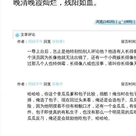
晚清晚霞灿烂，残阳如血。
浏览(14020)
(409)
文章评论
作者：
阿妞不牛
回复
洋知青1
留言时间：20
一尊上台后，岂止是他特别怕别人评论他？他连有人长得
个演员因为长像他就无法出镜了。还有一个小商贩长得像
过那几个人也特倒霉，长得像八戒也没事，谁叫你长得像
作者：
阿妞不牛
回复
吴敬中
留言时间：20
哈哈哈，你这个拿瓜瓜爹和包子比较，很酷！俺当时在包
择，俺选了包子。现在回过头来看，俺还是会选包子。瓜
险，因为他明摆着不但有相貌口才，还有一个金瓜瓜，有
件。包子即使真的有私生子，也没有那么一个明晃晃的瓜
瓜瓜反习，俺还是会鼓励他吃包子。哈哈哈。