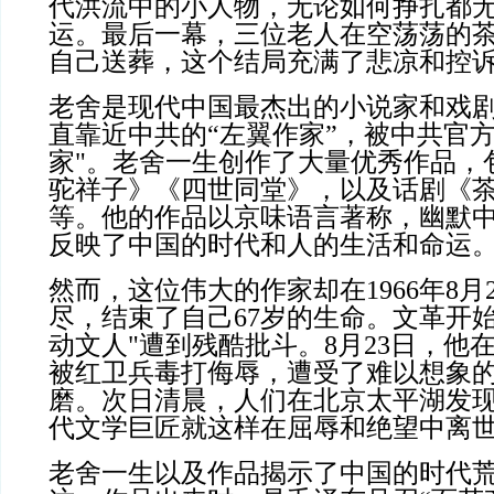
代洪流中的小人物，无论如何挣扎都
运。最后一幕，三位老人在空荡荡的
自己送葬，这个结局充满了悲凉和控
老舍是现代中国最杰出的小说家和戏
直靠近中共的“左翼作家”，被中共官
家
"
。老舍一生创作了大量优秀作品，
驼祥子》《四世同堂》，以及话剧《
等。他的作品以京味语言著称，幽默
反映了中国的时代和人的生活和命运
然而，这位伟大的作家却在
1966
年
8
月
尽，结束了自己
67
岁的生命。文革开
动文人
"
遭到残酷批斗。
8
月
23
日，他
被红卫兵毒打侮辱，遭受了难以想象
磨。次日清晨，人们在北京太平湖发
代文学巨匠就这样在屈辱和绝望中离
老舍一生以及作品揭示了中国的时代