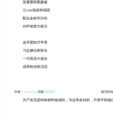
笑看图样图森破
江core海派构强国
配合金权华尔街
闷声发财大家乐
改开肥肉尽亨受
习总继任剩骨头
一代风流今逝去
或有蛤丝暗泪流
作者：
Siubuding
回复
洋知青1
留言时间：20
共产党员是特殊材料做成的，为达革命目的，不择手段做