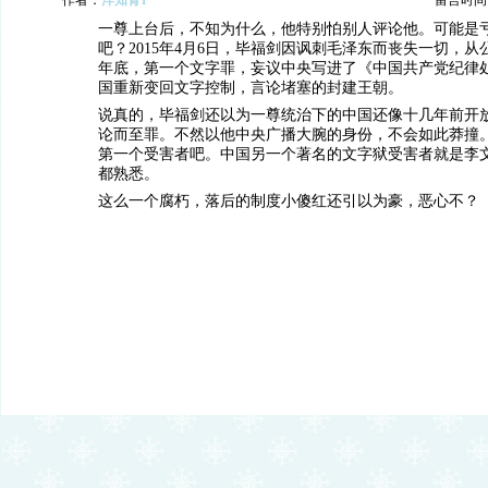
作者：
洋知青1
留言时间：20
一尊上台后，不知为什么，他特别怕别人评论他。可能是
吧？2015年4月6日，毕福剑因讽刺毛泽东而丧失一切，从公
年底，第一个文字罪，妄议中央写进了《中国共产党纪律
国重新变回文字控制，言论堵塞的封建王朝。
说真的，毕福剑还以为一尊统治下的中国还像十几年前开
论而至罪。不然以他中央广播大腕的身份，不会如此莽撞
第一个受害者吧。中国另一个著名的文字狱受害者就是李
都熟悉。
这么一个腐朽，落后的制度小傻红还引以为豪，恶心不？