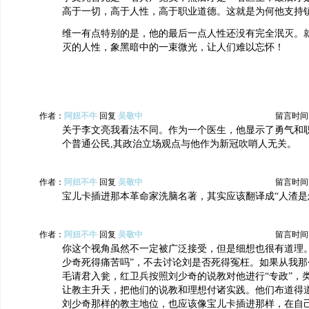
高于一切，高于人性，高于职业道德。这就是为何他支持
维一有点特别的是，他的最后一点人性还没有完全泯灭。
灭的人性，象黑暗中的一束微光，让人们难以忘怀！
作者：
阿妞不牛
回复
吴敬中
留言时间：20
关于李文亮我看法不同。作为一个医生，他显示了勇气和
个普通公民,其政治立场观点与他作为新冠吹哨人无关。
作者：
阿妞不牛
回复
吴敬中
留言时间：20
宝儿卡插进那本革命家洗脑名著，其实应该翻译成“人渣是
作者：
阿妞不牛
回复
吴敬中
留言时间：20
你这个视角虽然不一定被广泛接受，但是细想也很有道理。
少奇死得痛苦吗”，不去讨论刘是否死得冤枉。如果从我那
毛请君入瓮，红卫兵按照刘少奇的说教对他进行“专政”，
让教主升天，把他们的说教和理想付诸实践。他们布道得
刘少奇那样的教主地位，也应该像宝儿卡插进那样，在自