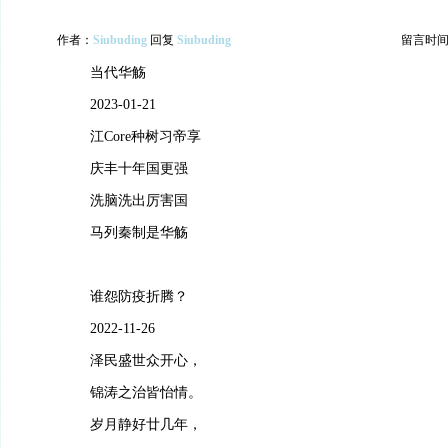
作者：
Siubuding
回复
Siubuding
留言时间：20
当代华觞
2023-01-21
江Core种树习帝享
庆丰十年国更强
洗脑洗出厉害国
马列秦制是华觞
谁怨防疫折腾？
2022-11-26
泽民盛世众开心，
锦涛之治皆怡情。
岁月静好廿几年，