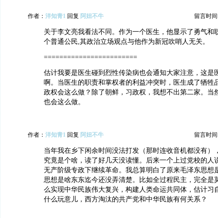
作者：
洋知青1
回复
阿妞不牛
留言时间：20
关于李文亮我看法不同。作为一个医生，他显示了勇气和
个普通公民,其政治立场观点与他作为新冠吹哨人无关。
========================
估计我要是医生碰到烈性传染病也会通知大家注意，这是
啊。当医生的职责和掌权者的利益冲突时，医生成了牺牲
政权会这么做？除了朝鲜，习政权，我想不出第二家。当
也会这么做。
作者：
洋知青1
回复
阿妞不牛
留言时间：20
当年我在乡下闲余时间没法打发（那时连收音机都没有）
究竟是个啥，读了好几天没读懂。后来一个上过党校的人
无产阶级专政下继续革命。我总算明白了原来毛泽东思想
思想是啥东东迄今还没弄清楚。比如全过程民主，完全是
么实现中华民族伟大复兴，构建人类命运共同体，估计习
什么玩意儿，西方淘汰的共产党和中华民族有何关系？