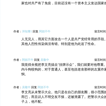
家也对共产有了免疫，目前还没有一个资本主义发达国家
作者：
洋知青1
回复
阿妞不牛
留言时间：20
人无完人，用其它方面攻击一个人是共产党经常用的手段
其他人烈性传染病没有错。特别是他为此送了性命。
作者：
阿妞不牛
回复
吴敬中
留言时间：20
我觉得央视把李文亮搞去“挂牌示众”，我们就要对他尊重
内斗狗咬狗的，对于普通人，甚至包括老舍那样的左翼作
悯。
作者：
吴敬中
回复
阿妞不牛
留言时间：20
李文亮从未警示大众。他只是在自己的朋友圈，很小范围
而已，而且识人不明交友不慎，还被泄露了。把警示大众
子上，他不配。