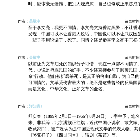
时，应该毫无遗憾，把别人烧成灰，自己也修成正果炼成
作者：
吴敬中
留言时间：20
至于李文亮，我更不同情。李文亮支持香港黑警，不让香
发现，中国可以不让香港人说话，中国也可以不让武汉医
一辈子不用说话了，死了。同情？还是恭喜李文亮不忘初
作者：
吴敬中
留言时间：20
以前还为文革屈死的知识分子可惜，现在一点都不同情了
代，少说是辱骂民国的好手，不少还直接参与了颠覆民国，
命”行动。他们被折磨杀死，是真正的咎由自取，为自己的
可同情的。文革受伤害最大的，绝不是这些曾经的反民国
而是文化，中华文化。正如文革的全名。
作者：
洋知青1
留言时间：20
舒庆春（1899年2月3日—1966年8月24日），字舍予，
来、非我等，北京满族正红旗，近代中国小说家、散文家
收藏家[1]，被广泛认为是中国近现代文学的代表人物。
《骆驼祥子》《四世同堂》，话剧《茶馆》等。