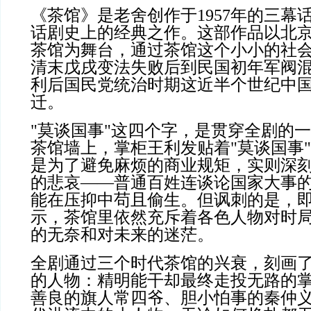
《茶馆》是老舍创作于
1957
年的三幕
话剧史上的经典之作。这部作品以北
茶馆为舞台，通过茶馆这个小小的社
清末戊戌变法失败后到民国初年军阀
利后国民党统治时期这近半个世纪中
迁。
"
莫谈国事
"
这四个字，是贯穿全剧的一
茶馆墙上，掌柜王利发贴着
"
莫谈国事
"
是为了避免麻烦的商业规矩，实则深
的悲哀——普通百姓连谈论国家大事
能在压抑中苟且偷生。但讽刺的是，
示，茶馆里依然充斥着各色人物对时
的无奈和对未来的迷茫。
全剧通过三个时代茶馆的兴衰，刻画
的人物：精明能干却最终走投无路的
善良的旗人常四爷、胆小怕事的秦仲