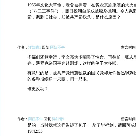
1966年文化大革命，老舍被押着，在焚毁京剧服装的大火
（“八二三事件”），翌日投湖自尽或被殴杀抛湖。令人讽
党，讽刺旧社会，却被共产党残杀，是什么原因？
作者：
洋知青1
回复
阿妞不牛
留言时间：20
毕福剑还算幸运，李文亮为多嘴丢了性命。再往前，张志
存，遇罗克谈国事奔赴刑场，这样的例子太多啦。
有意思的是，被共产党污蔑独裁的国民党却允许鲁迅讽刺
的各种报纸睁一只眼，闭一只眼。
谁更反动？
作者：
阿妞不牛
回复
洋知青1
留言时间：20
是的，当时我就这样告诉了包子： 杀了毕福剑，请回芮成钢 201
19:42:53