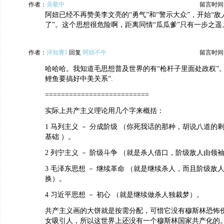
作者：
吴敬中
留言时间：20
阿妞已经不再赞美李文亮的“勇气”和“警示大众”，开始“
了”。这个思想很危险啊，距离同情“瓜瓜爹”只有一步之遥
作者：
洋知青1
回复
阿妞不牛
留言时间：20
哈哈哈。我知道毛思想普及世界的有“枪杆子里面处政权”
鲤鱼要搞好中美关系”.
==========================
实际上共产主义理论用几个字来概括：
1 马列主义 － 分成阶级 （你死我话的那种，胡说八道的
基础 ）。
2 列宁主义 － 阶级斗争 （就是杀人借口，阶级敌人由领
3 毛泽东思想 － 继续革命 （就是继续杀人，而且阶级敌
换）。
4 习近平思想 － 初心 （就是继续做杀人独裁梦）。
共产主义画的大饼就是按需分配，可惜它没有穆斯林恐怖
女吸引人，所以这世界上还没有一个穆斯林国家共产化的