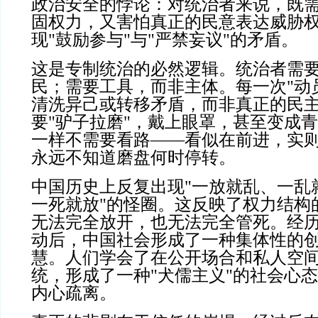
政治安全的悖论：对统治者来说，既
固权力，又害怕真正的民意表达威胁
现
"
鼓励参与
"
与
"
严禁妄议
"
的矛盾。
这是专制统治的必然逻辑。统治者需
民；需要工具，而非主体。每一次
"
动
清洗异己或转移矛盾，而非真正的民
要
"
驴子拉磨
"
，戴上眼罩，甚至变成青
一样不需要看路——看似在前进，实
永远不知道磨盘何时停转。
中国历史上反复出现
"
一放就乱、一乱
一死就放
"
的怪圈。这反映了权力结构
无法完全放开，也无法完全管死。经
动后，中国社会形成了一种集体性的
慧。人们学会了在公开场合和私人空
统，形成了一种
"
犬儒主义
"
的社会心态
内心疏离。