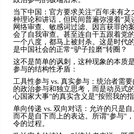
当下中国：官方要求关注
"
百年未有之
种理论和讲话，但民间普遍弥漫着
"
莫
网络审查、敏感词过滤、因言获罪的
会了自我审查。甚至连自干五跟着党
一个八度，都马上被封杀。这是时代
是中国社会的正常“驴子拉磨”转圈？
这不是简单的讽刺，这种现象的本质
参与的结构性矛盾：
工具性参与
vs.
真实参与：统治者需要
的政治参与和独立思考，而是动员式
心国家大事
"
的真实含义是
"
按照我的指
单向传递
vs.
双向对话：允许的只是自
而不是自下而上的表达。所谓
"
参与
"
，
令的过程。