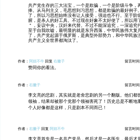
共产党生存的三大法宝，一个是欺骗，一个是阶级斗争，
捧。从马列主义，毛思想到习思想，都是欺骗的最好例子
了，所以习思想始终没有让人接受，强迫也不行。至于阶
腥，是杀人的好工具。不过现在好象不太好使了，所以用
＂，妄议中央，汉奸来代替。不过不能深追究，一深追究
至于自我吹嘘，最明显的就是东升西落，中华民族伟大复
了，共产党起源于俄罗斯，是典型外部势力，和中华民族
共产主义全世界都淘汰了。
作者：
阿妞不牛
回复
右撇子
留言时间：20
赞同你的看法。
作者：
右撇子
留言时间：20
李文亮的悲剧，其实就是老舍悲剧的另一个翻版。他们都
领袖，结果却被那个党那个领袖害死了！历史总是不断地
个人好像都是这样，只是剧本不同而已！
作者：
右撇子
回复
阿妞不牛
留言时间：20
李文亮首先是一名共产党员，然后才是一名医生，最后才