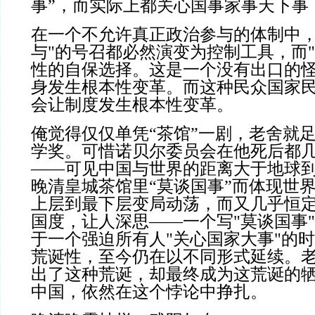
事”，而实际上都关心国事家事天下事
在一个不允许真正政治参与的体制中
与
"
的号召都必然演变为控制工具，而
"
性的自保选择。这是一个没有出口的
身发生根本性变革。而这种民众国家
会让制度发生根本性变革。
俺觉得仅仅单凭“茶馆”一剧，老舍就
学奖。可惜诺贝尔委员会在他死后都
——可见中国与世界的距离大于地球
晚清皇城茶馆里“莫谈国事”而体现世
上层到最下层变局动荡，而又几乎恒
国度，让人深思——一个写
"
莫谈国事
"
于一个强迫所有人
"
关心国家大事
"
的时
荒诞性，至今仍在以不同形式延续。
出了这种荒诞，却最终成为这荒诞的
中国，依然在这个悖论中挣扎。