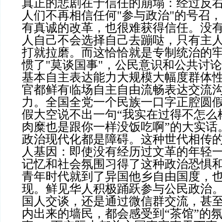
真正的悲剧在于信任的崩塌：经过反
人们不再相信任何
"
参与政治
"
的号召，
有真诚的改革，也很难获得信任。没
人自己不会选择自己去蹦哒，只有主
打就拉磨。而这恰恰就是专制统治的
惯了
"
莫谈国事
"
，公民意识和公共讨论
基本自主表达能力大规模大幅度群体
官都鲜有临场自主自由流畅表达交流
力。全国全党一个民族一口字正腔圆
假大空说不出一句“我实在过得不怎么
肉糜也是跟你一样没饭吃啊”的大实话
政治现代化都是障碍。这种世代相传
人基因：即使没有经历过文革的年轻
记忆和社会氛围习得了这种政治恐惧
青年时代就到了异国他乡自由国度，
现。鲜见华人积极踊跃参与公民政治
国人交谈，还是通过微信群交流，甚
内出来的墙民，都会感受到“茶馆”的氛