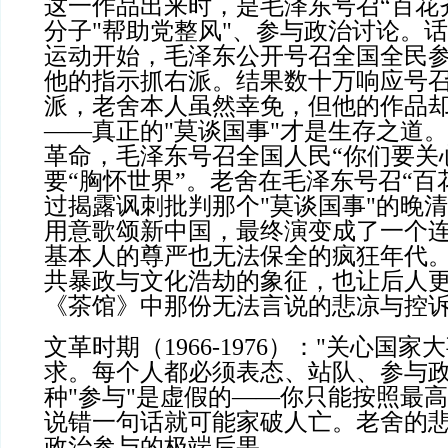
这一作品出来时，是毛泽东号召“百花
分子
"
帮助党整风
"
、参与政治讨论。
话
运动开始，毛泽东公开号召全国全民
他的指示抓右派。
结果数十万响应号
派，老舍本人虽然幸免，但他的作品
——真正的
"
莫谈国事
"
才是生存之道。
革命，毛泽东号召全国人民“你们要关
要“胸怀世界”。老舍在毛泽东号召“百
过揭露讽刺批判那个
"
莫谈国事
"
的晚清
用意歌颂新中国，最终演变成了一个
基本人的尊严也无法保全的疯狂年代
共暴政与文化浩劫的象征，也让后人
《茶馆》中那份无法言说的悲凉与控
文革时期（
1966-1976
）：
"
关心国家大
求。每个人都必须表态、站队、参与
种
"
参与
"
是虚假的——你只能按照最高
说错一句话就可能家破人亡。老舍的
政治参与的极端后果。