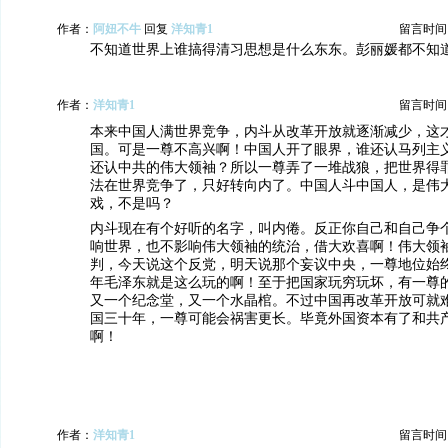
作者：
阿妞不牛
回复
洋知青1
留言时间：20
不知道世界上谁搞得清习思想是什么东东。彭丽媛都不知
作者：
洋知青1
留言时间：20
本来中国人满世界竞争，内斗从改革开放就逐渐减少，这才
国。可是一尊不高兴啊！中国人开了眼界，谁还认马列主
还认中共的伟大领袖？所以一尊弄了一堆战狼，把世界得
法在世界竞争了，只好转向内了。中国人斗中国人，是伟
戏，不是吗？
内斗现在有个好听的名字，叫内倦。反正你自己和自己争
响世界，也不影响伟大领袖的统治，借大欢喜啊！伟大领
判，今天说这个反党，明天说那个妄议中央，一尊地位始
年毛泽东就是这么玩的啊！至于把国家玩穷玩坏，有一尊
又一个纪念堂，又一个水晶棺。不过中国再改革开放可就
国三十年，一尊可能会祸害更长。毕竟外国资本有了和共
啊！
作者：
洋知青1
留言时间：20