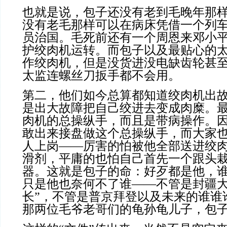
也就是说，包子还没有老到毛晚年那
没有老毛那样可以在病床凭借一个列
员治国。毛死前还有一个周恩来邓小
护绞肉机运转。而包子以及最贴心的
作绞肉机，但是没货进没电缺齿轮甚
太监连螺丝刀扳手都不会用。
第二，他们如今总算都知道绞肉机出
是出大故障把自己绞进去变成肉糜。
肉机的总操纵手，而且是带病操作。
敢出来接盘做这个总操纵手，而大家
人上岗——厉害的怕被他全部送进绞
滑剂，平庸的也怕自己首先一个跟头
器。这就是包子的命：好歹都是他，
只是他也奈何不了谁——不管是封疆大
长”，不管是普京拜登以及未来的谁谁
那两位毛爷老哥们的龟孙龟儿子，包