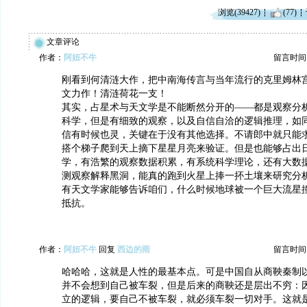
浏览(39427)
(77)
文章评论
作者：
阿妞不牛
留言时间：20
刚看到何清涟大作，把中南海传言与当年流行的克里姆林
文力作！清涟荷花一支！
其实，占星术与天文学是不能断然分开的——都是观察分
科学，但是有细致的观察，以及自信自洽的逻辑推理，如
信有时候也灵，关键在于没有其他选择。不请郎中就只能
搭个梯子爬到天上摘下星星月亮来验证。但是也能够占出
学，有浩繁的观察数据积累，有系统科学理论，还有大数
测观察解释黑洞，能真的跑到火星上捧一抔土壤来研究分
有天文学家能够告诉咱们，什么时候地球被一个巨大流星
抵抗。
作者：
阿妞不牛
回复
西边的雨
留言时间：20
哈哈哈，这就是人性的最基本点。可是中国自从商鞅秦制
并不会想到自己被车裂，但是后来的商鞅还是层出不穷：
立的逻辑，要自己不被车裂，就必须车裂一切对手。这就