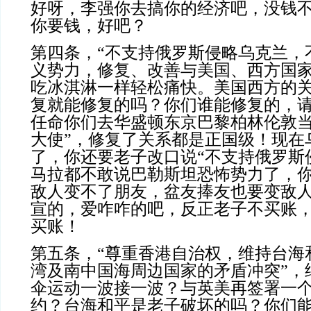
好呀，李强你去搞你的经济吧，没钱
你要钱，好吧？
第四条，“不支持俄罗斯侵略乌克兰，
义势力，修复、改善与美国、西方国家
吃冰淇淋一样轻松痛快。美国西方的
复就能修复的吗？你们谁能修复的，
任命你们去华盛顿东京巴黎柏林伦敦当
大使”，修复了关系都是正国级！现在
了，你还要老子改口说“不支持俄罗斯
马拉都不敢说巴勒斯坦恐怖势力了，
敌人变不了朋友，盆友捧友也要变敌
宣的，爱咋咋的吧，反正老子不买账
买账！
第五条，“尊重香港自治权，维持台海
湾及南中国海周边国家的矛盾冲突”，
伞运动一波接一波？与英美再签署一
约？台海和平是老子破坏的吗？你们