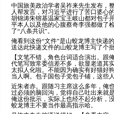
中国旅美政治学者吴祚来先生发布，
人帮发言，对习近平进行了苦口婆心
胡锦涛朱镕基温家宝王岐山都对包子
平本人以及他的心腹蔡奇李强都做了
了“八条共识”。
俺看到这份“文件”是山蛟龙博主快递
送达此快递文件的山蛟龙博主写了个
【文笔不错，角色台词适合演出。跟
代笔写致常委信差不多，欲显老道其
太拟人化啦。不能因为确实有好猫好
当人啊。包子国包子党包子铺，这些
近朱者赤。跟随习主席这么多年，俺
过必须的脑回沟，觉得自己吐出来就
俺这份批示，实际上也经不起分析，
蛟龙博主不要当作最高指示哈。