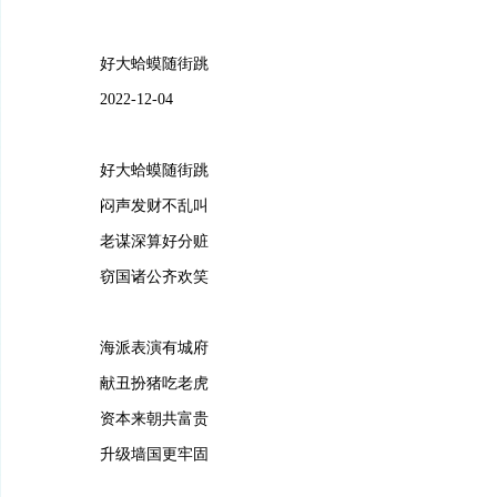
好大蛤蟆随街跳
2022-12-04
好大蛤蟆随街跳
闷声发财不乱叫
老谋深算好分赃
窃国诸公齐欢笑
海派表演有城府
献丑扮猪吃老虎
资本来朝共富贵
升级墙国更牢固