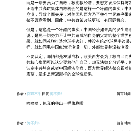
而是一帮要员为了自救，救党救经济，要想方设法保持与
正给中共高层集体自救机会的是这样一个冷酷的事实：中
崩溃，导致全面失序，对美国和西方乃至整个世界秩序带
都不愿意看到。因此，中共政策改弦更张，有国际机会。
但是，这也是一个冷酷的事实：中国经济如果真的发生崩
说，是尽一切努力不让中共造成的自身的灾难给整个世界
果。就如同苏联打造地球半边红，并没有给i地球另半边带
样。就如同毛中国红海洋淹没一切，外部世界并没被淹没
不要认定，哪怕都是左派当权，欧美西方会为了救自己而
共核心集团可以认定要救他们自己，却无法抛弃习近平，
认定中共垮台或者中国经济崩盘，西方世界经济都会跟着
震荡，最多是新冠那样的全球性后果。
作者：
阿妞不牛
回复
海不归6
留言时间：20
哈哈哈，俺真的整出一桶浆糊啦
作者：
海不归6
留言时间：20