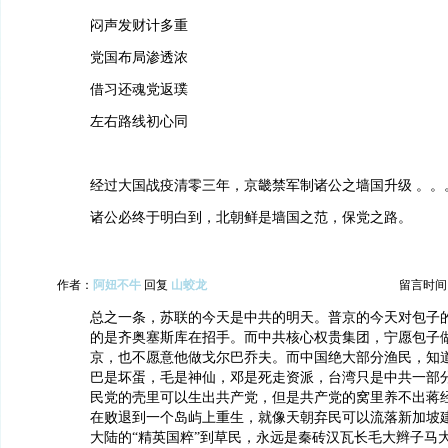
闷声发财计多重
党国布局渗透浓
借习还魂党返璞
左右路线初心同
经过大国战疫清零三年，京畿禁军制诸公之墙国升级 。。
诸公必终于明白到，北朝鲜是墙国之范，保党之路。
作者：
阿妞不牛
回复
山蛟龙
留言时间：20
总之一条，苏联的今天是中共的明天。普京的今天对包子
的是齐奥塞斯库在招手。而中共核心权贵集团，宁愿包子
京，也不愿意他做戈尔巴乔夫。而中国绝大部分渔民，知
巴是坏蛋，毛是神仙，邓是死走资派，台湾只是中共一部
民党的壳里可以生出共产党，但是共产党的窝里养不出蒋
在败退到一个岛屿上重生，就像天朝弃民可以流落新加坡
大陆的“精英国粹”到草民，永远是秦砖汉瓦长毛大辫子马