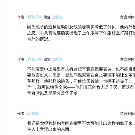
作者：
阿妞不牛
回复
山蛟龙
留言时间：20
因为包子的造神运动以及战狼嚎确实降低了分贝。他内外
之态。中共真理部确实出现了上午版与下午版相互打架打
号外的情况。
作者：
阿妞不牛
回复
山蛟龙
留言时间：20
不能否定中上层里有人有这些牢骚意愿要表达。也不能否
要放言出来。但是，就如同温家宝在台上要说不能让文革
革那样，他那样的跳蚤，即使位居首辅，也拱不起被子。一
产”，就可以镇住全党——他们真正的敌人是子民。而这些
帝台湾以及反党分反华子哈。
作者：
山蛟龙
留言时间：20
我还是觉得共朝狗官的狗嘴里不太可能吐出这样的象牙来
主人士意淫出来的东西。