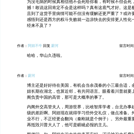
为没毛病的时候真相信他不会死给你看，有时候不但会死
撼！敢说这回肯定不会是这样吗？真有这底气才好。这是
且到了这货手里病情可能不但没有缓解还更严重了？或许
感悟到还是西方的权斗失败就一边凉快去的安排更人性化
经来不及了？
作者：
阿妞不牛
回复
蔚河
留言时间：20
哈哈，华山久违啦。
作者：
蔚河
留言时间：20
博主还是好好待在美国，有机会当余茂春的小三最合适，
妞长期在湖北，也算近邻，有共同语言。眼看着川普就要
阁负责中国的高管，那可是大概率的事了。
内阁外交高管夫人，周游世界，比啥智库学者，台北办事
级的差距啊。阿妞现在就得学习些外交礼仪，做点准备。
业不行，不正经更会翻沟（秦刚就是个例子）。另外最重
再抵毁川普大人了，他可是睚眦必报的主儿。