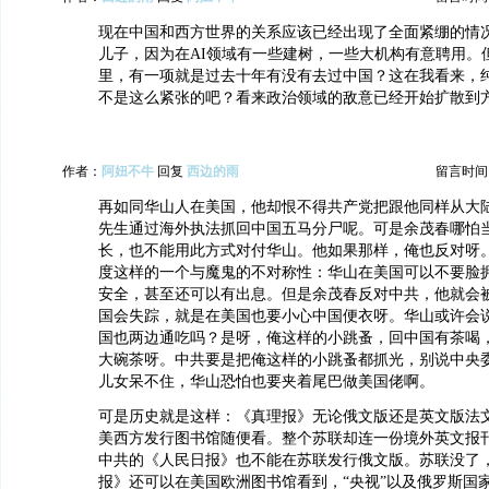
现在中国和西方世界的关系应该已经出现了全面紧绷的情
儿子，因为在AI领域有一些建树，一些大机构有意聘用。
里，有一项就是过去十年有没有去过中国？这在我看来，
不是这么紧张的吧？看来政治领域的敌意已经开始扩散到
作者：
阿妞不牛
回复
西边的雨
留言时间：20
再如同华山人在美国，他却恨不得共产党把跟他同样从大
先生通过海外执法抓回中国五马分尸呢。可是余茂春哪怕
长，也不能用此方式对付华山。他如果那样，俺也反对呀
度这样的一个与魔鬼的不对称性：华山在美国可以不要脸
安全，甚至还可以有出息。但是余茂春反对中共，他就会
国会失踪，就是在美国也要小心中国便衣呀。华山或许会
国也两边通吃吗？是呀，俺这样的小跳蚤，回中国有茶喝
大碗茶呀。中共要是把俺这样的小跳蚤都抓光，别说中央
儿女呆不住，华山恐怕也要夹着尾巴做美国佬啊。
可是历史就是这样：《真理报》无论俄文版还是英文版法
美西方发行图书馆随便看。整个苏联却连一份境外英文报
中共的《人民日报》也不能在苏联发行俄文版。苏联没了
报》还可以在美国欧洲图书馆看到，“央视”以及俄罗斯国