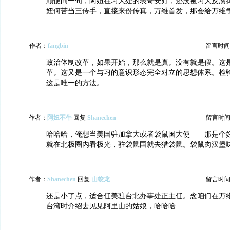
顺便问一句，阿妞在习大处的表哥安好，还没被习大反腐
妞何苦当三传手，直接来份传真，万维首发，那会给万维
作者：
fangbin
留言时间：20
政治体制改革，如果开始，那么就是真。没有就是假。这
革。这又是一个与习的意识形态完全对立的思想体系。检
这是唯一的方法。
作者：
阿妞不牛
回复
Shanechen
留言时间：20
哈哈哈，俺想当美国驻加拿大或者袋鼠国大使——那是个
就在北极圈内看极光，驻袋鼠国就去猎袋鼠。袋鼠肉汉堡
作者：
Shanechen
回复
山蛟龙
留言时间：20
还是小了点，适合任美驻台北办事处正主任。念咱们在万
台湾时介绍去见见阿里山的姑娘，哈哈哈