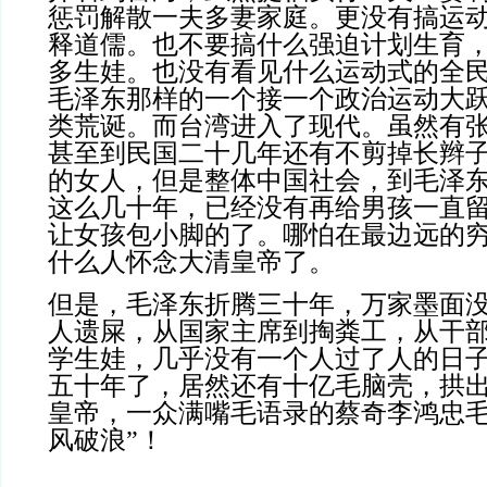
惩罚解散一夫多妻家庭。更没有搞运
释道儒。也不要搞什么强迫计划生育
多生娃。也没有看见什么运动式的全
毛泽东那样的一个接一个政治运动大
类荒诞。而台湾进入了现代。虽然有
甚至到民国二十几年还有不剪掉长辫
的女人，但是整体中国社会，到毛泽
这么几十年，已经没有再给男孩一直
让女孩包小脚的了。哪怕在最边远的
什么人怀念大清皇帝了。
但是，毛泽东折腾三十年，万家墨面
人遗屎，从国家主席到掏粪工，从干
学生娃，几乎没有一个人过了人的日
五十年了，居然还有十亿毛脑壳，拱
皇帝，一众满嘴毛语录的蔡奇李鸿忠毛
风破浪”！