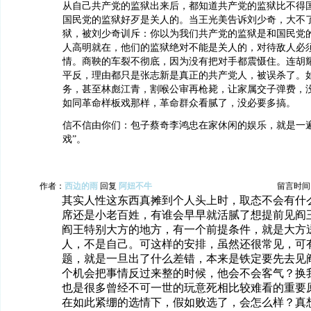
从自己共产党的监狱出来后，都知道共产党的监狱比不得
国民党的监狱好歹是关人的。当王光美告诉刘少奇，大不
狱，被刘少奇训斥：你以为我们共产党的监狱是和国民党
人高明就在，他们的监狱绝对不能是关人的，对待敌人必
情。商鞅的车裂不彻底，因为没有把对手都震慑住。连胡
平反，理由都只是张志新是真正的共产党人，被误杀了。
务，甚至林彪江青，割喉公审再枪毙，让家属交子弹费，
如同革命样板戏那样，革命群众看腻了，没必要多搞。
信不信由你们：包子蔡奇李鸿忠在家休闲的娱乐，就是一遍
戏”。
作者：
西边的雨
回复
阿妞不牛
留言时间：20
其实人性这东西真摊到个人头上时，取态不会有什
席还是小老百姓，有谁会早早就活腻了想提前见阎
阎王特别大方的地方，有一个前提条件，就是大方
人，不是自己。可这样的安排，虽然还很常见，可
题，就是一旦出了什么差错，本来是铁定要先去见
个机会把事情反过来整的时候，他会不会客气？换
也是很多曾经不可一世的玩意死相比较难看的重要
在如此紧绷的选情下，假如败选了，会怎么样？真