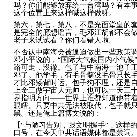
吗？你们能够放弃统一台湾吗？有本
这个位置上来这样喊这样做呀。
第六，第七，第八，不是光面堂皇的
是完全的臆想谣言，毛邓江胡都不会
老子来试试看？你们看错人啦。
不否认中南海会被逼迫做出一些政策
邓小平说的，“国际大气候国内小气候
路可走，没辙。
包子与中南海一池子
邓了。他学毛，有毛骨髓没毛骨只长
才比邓矮背时运。包子狗不理，还是
上金三做宇宙大元帅，也可以一天三
界指明方向——世界上谁都知道他带
眼瞎。只要中共无法被取代，包子就
黑。还是俺上篇博文说的：
【“与陋习告别，跟文明握手”，这样的
口号，在今天中共话语媒体都是禁词