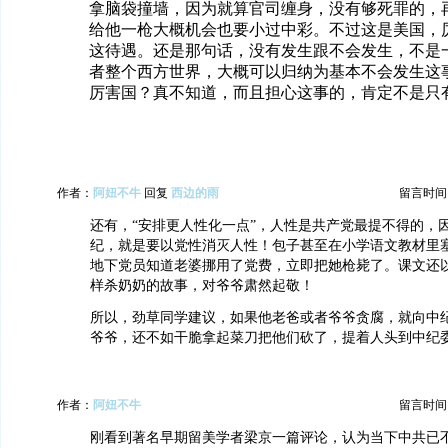
拿脑袋撞墙，因为就算官司缠身，没有够死罪的，
给他一枪大概机会也要小过中彩。不过这是美国，
这待遇。还是那句话，没有发生跟不会发生，不是
者整个西方世界，大概可以归纳为基本不会发生这
厉害国？真不知道，而且担心这事的，肯定不是只
作者：
阿妞不牛
回复
西边的雨
留言时间：20
还有，“安排更人性化一点”，人性是共产党最提不得的，
纪，就是要以党性消灭人性！包子甚至在小学语文教材里
地下党员知道老婆挪用了党费，立即把她枪毙了。课文还
样杀奶奶的故事，对爷爷肃然起敬！
所以，劲草同学建议，如果他老爸或者爷爷贪腐，就向中
爷爷，还不如干脆拿起菜刀把他们砍了，提着人头到中纪
作者：
阿妞不牛
留言时间：20
刚看到著名早期留美学者梁京一篇评论，认为当下中共已