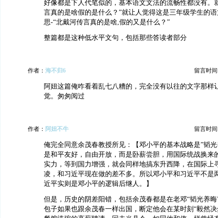
好像都是下人代笔似的，基本语文文法的流畅性都没有。就
言真的是啥假的是什么？”就让人觉得这是三年级学生的语
思-“北戴河传言真的是啥,假的又是什么？”
整篇都是这种低水平文句，包括那些答读者部分
作者：
海不归6
留言时间：20
阿妞这篇俺咋看着乱七八糟的，完全没有以往的文字那样
觉。匆匆阅过
作者：
阿妞不牛
留言时间：20
俺完全同意余茂春教授所见：【邓小平的基本战略是”韬光
是和平友好，自由开放，而是卧薪尝胆，用国际统战换来的
实力，等到国力增强，就会同样地搞东升西降，在国际上
凌，和习近平现在做的差不多。所以邓小平和习近平不是
近平实则是邓小平的逻辑后继人。】
但是，历史的阴差阳错，包括余茂春都是在老邓“韬光养晦
包子如果也跟余茂春一样出国，断定他会在某时刻“毅然决