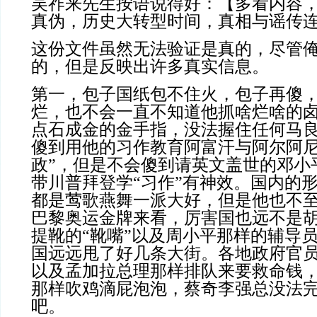
吴祚来先生
按语说得好：【多看内容
真伪，历史大转型时间，真相与谣传
这份文件虽然无法验证是真的，尽管
的，但是反映出许多真实信息。
第一，包子国纸包不住火，包子再傻
烂，也不会一直不知道他抓啥烂啥的
点石成金的金手指，没法握住任何马
傻到用他的习作教育阿富汗与阿尔阿尼
政”，但是不会傻到请英文盖世的邓小
带川普拜登学“习作”有神效。国内的
都是莺歌燕舞一派大好，但是他也不
巴黎奥运金牌来看，厉害国也远不是
提靴的“靴嘴”以及周小平那样的辅导
国远远甩了好几条大街。各地政府官
以及孟加拉总理那样排队来要救命钱
那样吹鸡滴屁泡泡，蔡奇李强总没法
吧。