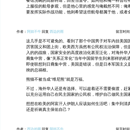
餐馆洗碗的高薪聘请，回去当县令。如同他和俺一样曾经
上服役的航母参观，但是他心里的感觉与俺截然不同：俺
要发挥实际作战功能，他则希望这些航母都属于他，或者
作者：
阿妞不牛
回复
西边的雨
留言时间：20
这几乎是不可避免的。看到了那个中国男子对车内挂美国
厉害国义和团上街，欧美西方虽然有公民权法治保障，但
入的的战狼，国家安全的高度政治化甚至泛化，对海外华
裔集中营，像“关系正常化”当年中国留学生到来那样的机
即使联想到日裔集中营，美国是错误，但是日本军国主义
殃的总祸根。
熊猫不被当成“维尼熊”就是万福。
不过，海外华人还是有选择。可以趁着还不需要偷渡，赶
以充分运用自己在民主国家的公民权，维护自己做民主国
想想在欧美的阿富汗人伊朗人应该如何生活吧：集中到清
还是祈祷真主保佑自己？
作者：
西边的雨
回复
阿妞不牛
留言时间：20