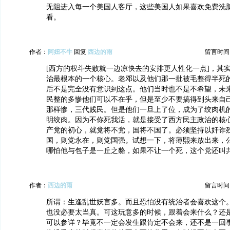
无阻进入每一个美国人客厅，这些美国人如果喜欢免费洗
看。
作者：
阿妞不牛
回复
西边的雨
留言时间：20
[西方的权斗失败就一边凉快去的安排更人性化一点]，其
治最根本的一个核心。老邓以及他们那一批被毛整得半死
后不是完全没有意识到这点。他们当时也不是不希望，未
民整的多惨他们可以不在乎，但是至少不要搞得到头来自
那样惨，三代贱民。但是他们一旦上了位，成为了绞肉机
明绞肉。因为不你死我活，就是接受了西方民主政治的核
产党的初心，就党将不党，国将不国了。必须坚持以奸诈
国，则党永在，则党国强。试想一下，将薄熙来放出来，
哪怕他与包子是一丘之貉，如果不让一个死，这个党还叫
作者：
西边的雨
留言时间：20
所谓：生逢乱世妖言多。而且恐怕没有统治者会喜欢这个
也没必要太当真。可这玩意多的时候，跟着会来什么？还
可以参详？毕竟不一定会发生跟肯定不会来，还不是一回