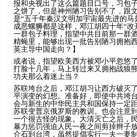
报和央视出了这么篇题目口号，习包
之饼了，但是神州陋习告别不了，跟
是“五千年秦汉文明加宇宙最先进的马
成恶螺狮都是这样，邓江胡四十年“改
一群包子料理，指望中共目前那一群
精蝇里，能够出现一批告别陋习拥抱
英主导中国走向？】
或者说，指望欧美西方被邓小平忽悠
打脸十几年，马上转过来又拥抱战狼
功夫那么着迷上当？
苏联垮台之后，邓江胡习让西方破灭
平演变的幻想。准备好，即使中共垮
会与新生的中华民主共和国保持一定
苏联变普京俄罗斯的教训。也会注意
一个很古怪的现象。大清灭亡之后，
暴力惩罚强迫人民一夜之间剪掉辫子
介石到台湾，虽然提倡实行一夫一妻