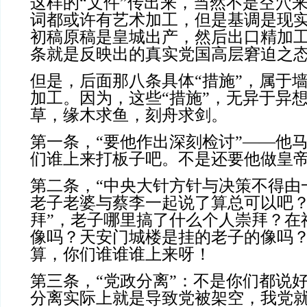
这样的“文件”传出来，当然不是空穴
词都或许有艺术加工，但是基调是现
初稿原稿是皇城出产，然后出口精加
条就是反映出的真实党国高层窘迫之
但是，后面那八条具体“措施”，属于
加工。因为，这些“措施”，无异于异
草，缘木求鱼，刻舟求剑。
第一条，“要他作出深刻检讨”——他
们谁上来打板子吧。不是还要他做皇
第二条，“
中央大针方针与决策不得由
老子老婆与蔡李一起说了算总可以吧？
拜”，老子哪里搞了什么个人崇拜？在
像吗？天安门城楼是挂的老子的像吗
算，你们谁谁谁上来呀！
第三条，“党政分离”：不是你们都说
分离实际上就是导致党被架空，我党