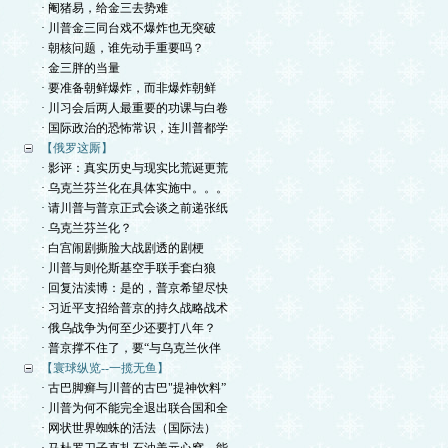
· 阉猪易，给金三去势难
· 川普金三同台戏不爆炸也无突破
· 朝核问题，谁先动手重要吗？
· 金三胖的当量
· 要准备朝鲜爆炸，而非爆炸朝鲜
· 川习会后两人最重要的功课与白卷
· 国际政治的恐怖常识，连川普都学
【俄罗这厮】
· 影评：真实历史与现实比荒诞更荒
· 乌克兰芬兰化在具体实施中。。。
· 请川普与普京正式会谈之前递张纸
· 乌克兰芬兰化？
· 白宫闹剧撕脸大战剧透的剧梗
· 川普与则伦斯基空手联手套白狼
· 回复沽渎博：是的，普京希望尽快
· 习近平支招给普京的持久战略战术
· 俄乌战争为何至少还要打八年？
· 普京撑不住了，要“与乌克兰伙伴
【寰球纵览--一揽无鱼】
· 古巴脚癣与川普的古巴"提神饮料”
· 川普为何不能完全退出联合国和全
· 网状世界蜘蛛的活法（国际法）