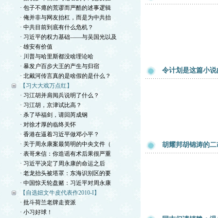
· 包子不瘪的荒谬而严酷的述事逻辑
· 俺并非与网友抬杠，而是为中共抬
· 中共目前到底有什么危机？
· 习近平的权力基础——与吴国光以及
· 雄安有价值
· 川普与哈里斯都没啥理论哈
· 暴发户百步大王的产生与归宿
令计划是这篇小说
· 北戴河传言真的是啥假的是什么？
【习大大戏万点红】
· 习江胡并肩阅兵说明了什么？
· 习江胡，京津试比高？
· 杀了毕福剑，请回芮成钢
· 对徐才厚的临终关怀
· 香港在逼着习近平做邓小平？
· 关于周永康案最简明的中央文件（
胡耀邦胡锦涛的二
· 表哥来信：你造谣有术后果很严重
· 习近平决定了周永康的命运之后
· 老龙抬头被塔罩：东海识别区的要
· 中国惊天轮盘赌：习近平对周永康
【自选妞文牛皮代表作2010-I】
· 批斗荷兰老牌走资派
· 小习好球！