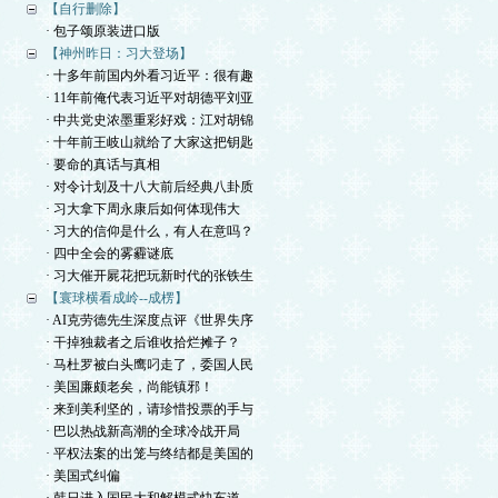
【自行删除】
· 包子颂原装进口版
【神州昨日：习大登场】
· 十多年前国内外看习近平：很有趣
· 11年前俺代表习近平对胡德平刘亚
· 中共党史浓墨重彩好戏：江对胡锦
· 十年前王岐山就给了大家这把钥匙
· 要命的真话与真相
· 对令计划及十八大前后经典八卦质
· 习大拿下周永康后如何体现伟大
· 习大的信仰是什么，有人在意吗？
· 四中全会的雾霾谜底
· 习大催开屍花把玩新时代的张铁生
【寰球横看成岭--成楞】
· AI克劳德先生深度点评《世界失序
· 干掉独裁者之后谁收拾烂摊子？
· 马杜罗被白头鹰叼走了，委国人民
· 美国廉颇老矣，尚能镇邪！
· 来到美利坚的，请珍惜投票的手与
· 巴以热战新高潮的全球冷战开局
· 平权法案的出笼与终结都是美国的
· 美国式纠偏