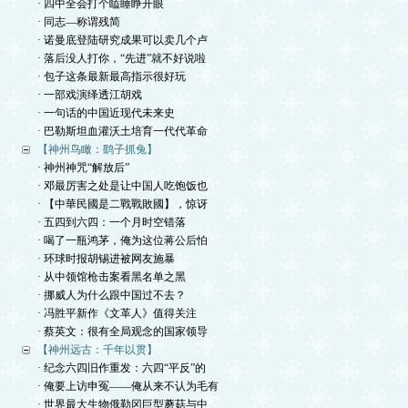
· 四中全会打个瞌睡睁开眼
· 同志—称谓残简
· 诺曼底登陆研究成果可以卖几个卢
· 落后没人打你，“先进”就不好说啦
· 包子这条最新最高指示很好玩
· 一部戏演绎透江胡戏
· 一句话的中国近现代未来史
· 巴勒斯坦血灌沃土培育一代代革命
【神州鸟瞰：鹞子抓兔】
· 神州神咒“解放后”
· 邓最厉害之处是让中国人吃饱饭也
· 【中華民國是二戰戰敗國】，惊讶
· 五四到六四：一个月时空错落
· 喝了一瓶鸿茅，俺为这位蒋公后怕
· 环球时报胡锡进被网友施暴
· 从中领馆枪击案看黑名单之黑
· 挪威人为什么跟中国过不去？
· 冯胜平新作《文革人》值得关注
· 蔡英文：很有全局观念的国家领导
【神州远古：千年以贯】
· 纪念六四旧作重发：六四“平反”的
· 俺要上访申冤——俺从来不认为毛有
· 世界最大生物俄勒冈巨型蘑菇与中