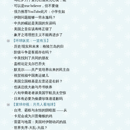
· 马杜罗刀子直扎石油美元心窝，能
· 可以是true believer，但不要做
· 强力推荐YouTube此片：小学生如
· 伊朗问题能够一劳永逸吗？
· 中共的崛起是美国的失误吗
· 美国之音应该寿终正寝了
· 象牙之塔理想主义不能再进步了
【环球纵览：一篮有玉】
· 历史/现实和未来：格陵兰岛的归
· 阶级斗争是客观存在吗？
· 中美找到了共同的朋友
· 盖棺论定戈尔巴乔夫
· 默克尔——共产党培养出来的民主自
· 祝贺祝福中国奥运健儿
· 美国立国根基是左歪还是右斜？
· 也谈总统大赦与丹书铁券
· 八旬华裔老者谈美国宇航员太空惊
· 日本有必要为偷袭珍珠港道歉吗
【寰球仰视：月亮人看地球】
· 台湾、霸权与永恒的阴暗面 ——从
· 卡尼会成为川普儆猴的鸡
· 雷霆与地震：美国对伊朗动武的战
· 世界失序-大乱-大战？