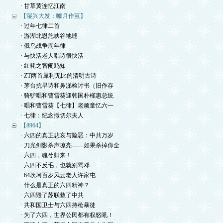
· 甘草黄连忆江南
【湿兴大发：噱月作茧】
· 过年七律二首
· 游湖北恩施峡谷地缝
· 俄乌战争周年律
· 与快活老人唱诗很快活
· 红耗之智阉鸡知
· ZT两首犀利无比的清明古诗
· 茅台抗旱诗和鼻涕检讨书（旧作存
· 骑驴唱和曹雪葵迎韩国朴槿惠总统
· 唱和曹雪葵【七律】老顽童忆六一
· 七律：纪念撒切尔夫人
【8964】
· 六四的真正悲哀与险恶：中共万岁
· 刀光剑影杀声嘹亮——如果杀掉你全
· 六四，魂兮归来！
· 六四不反毛，也就别骂邓
· 64坎坷百岁风云老人许家屯
· 什么是真正的六四精神？
· 六四毁了苏联救了中共
· 共和国卫士与六四持枪暴徒
· 为了六四，世界公民都有权怒吼！