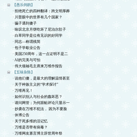
【愚乐鸽鹞】
· 拒绝死亡的四种翻译：跨文明厚葬
· 川普眼中的世界有几个国家？
· 骗子遇到傻子
· 咏叹北京月饼吃坏了尼泊尔肚子
· 白草同学是位有见识的好同学
· 同志—称谓残简
· 包子学歇业公告
· 美国250周年，这一点证明不是二
· AI的完美与可怕
· 伟大领袖毛主席来万维作报告
【五味杂陈】
· 说他们傻，是最大的理解温情甚至
· 关于种族主义的“学术探讨”
· 万维再见！
· 如何识别人与社会的蠢坏恶？
· 请问网管；为何跟帖评论只显示一
· 抄袭在万维不犯法， 因为不要脸
· 休博公告
· 关于死多维的活记忆
· 万维是否带有病毒？
· 万维网友寡言博主辞世周年祭