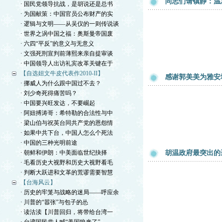
同志们请镇静：温
· 国民党领导抗战，是胡说还是总书
· 为国献策：中国官员公布财产的实
· 逻辑与文明——从吴仪的一则传说谈
· 世界之涡中国之福：奥斯曼帝国废
· 六四“平反”的意义与无意义
· 文强死刑宣判前薄熙来亲自提审谈
· 中国领导人出访礼宾改革关键在于
【自选妞文牛皮代表作2010-II】
感谢郭美美为雅安
· 挪威人为什么跟中国过不去？
· 刘少奇死得痛苦吗？
· 中国要兴旺发达，不要崛起
· 阿妞搏涛哥：希特勒的合法性与中
· 梁山伯与祝英台同共产党的恩怨情
· 如果中共下台，中国人怎么个死法
· 中国的三种光明前途
· 朝鲜和伊朗：中美面临世纪抉择
胡温政府最突出的
· 毛看历史大视野和历史大视野看毛
· 判断大跃进和文革的荒谬需要智慧
【台海风云】
· 历史的牢笼与战略的迷局——呼应余
· 川普的“嚣张”与包子的怂
· 读沽渎【川普回归，将带给台湾一