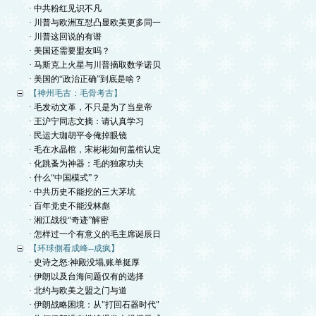
· 中共粉红见识不凡
· 川普与欧洲互怼凸显欧美更多同一
· 川普这回说的有谱
· 美国还需要盟友吗？
· 马斯克上火星与川普摘取数学诺贝
· 美国的“政治正确”到底是啥？
【神州毛古：毛骨考古】
· 毛发动文革，不只是为了当皇帝
· 王沪宁同志文摘：请认真学习
· 民运大珈胡平令俺掉眼镜
· 毛在水晶棺，宋彬彬如何盖棺认定
· 化跳蚤为神器：毛的独家功夫
· 什么“中国模式”？
· 中共历史不能挖的三大茅坑
· 百年党史不能没林彪
· 湘江战役“奇迹”解密
· 怎样过一个有意义的毛主席诞辰日
【环球側看成峰--成疯】
· 史诗之怒:神殿没塌,账单挺厚
· 伊朗以及台海问题仅有的选择
· 北约与欧美之盟之门与道
· 伊朗战略困境：从"打回石器时代"