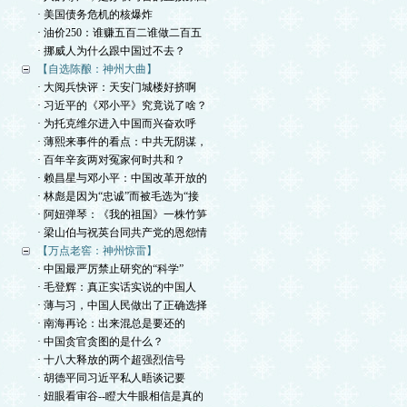
· 美国债务危机的核爆炸
· 油价250：谁赚五百二谁做二百五
· 挪威人为什么跟中国过不去？
【自选陈酿：神州大曲】
· 大阅兵快评：天安门城楼好挤啊
· 习近平的《邓小平》究竟说了啥？
· 为托克维尔进入中国而兴奋欢呼
· 薄熙来事件的看点：中共无阴谋，
· 百年辛亥两对冤家何时共和？
· 赖昌星与邓小平：中国改革开放的
· 林彪是因为“忠诚”而被毛选为“接
· 阿妞弹琴：《我的祖国》一株竹笋
· 梁山伯与祝英台同共产党的恩怨情
【万点老窖：神州惊雷】
· 中国最严厉禁止研究的“科学”
· 毛登辉：真正实话实说的中国人
· 薄与习，中国人民做出了正确选择
· 南海再论：出来混总是要还的
· 中国贪官贪图的是什么？
· 十八大释放的两个超强烈信号
· 胡德平同习近平私人晤谈记要
· 妞眼看审谷--瞪大牛眼相信是真的