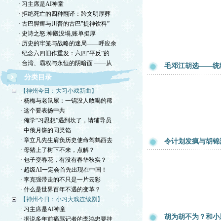
· 习主席是AI神童
· 拒绝死亡的四种翻译：跨文明厚葬
· 古巴脚癣与川普的古巴"提神饮料”
· 史诗之怒:神殿没塌,账单挺厚
· 历史的牢笼与战略的迷局——呼应余
· 纪念六四旧作重发：六四“平反”的
· 台湾、霸权与永恒的阴暗面 ——从
毛邓江胡选——统
分类目录
【神州今日：大习小戏新曲】
· 杨梅与老鼠屎：一锅没人敢喝的稀
· 这个要表扬中共
· 俺学“习思想”遇到坎了，请辅导员
· 中俄月饼的同类馅
· 章立凡先生肩负历史使命驾鹤西去
令计划发疯与胡锦
· 母猪上了树下不来，点解？
· 包子变春花，有没有春华秋实？
· 超级AI一定会首先出现在中国！
· 李克强带走的不只是一片云彩
· 什么是世界百年不遇的变革？
【神州今日：小习大戏连续剧】
· 习主席是AI神童
胡为胡不为？和小
· 据说多年前痛骂记者的李鸿忠要挂