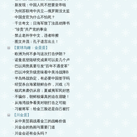
· 新发现：中国人民不想要皇帝啦
· 为何苏联垮中共立—俄罗斯没太监
· 中国贪官为什么不怕死？
· 千古奇文：日海军致丁汝昌劝降书
· “珍贵”共产党的事业
· 禁止老外学中文，违者咔擦
· 图文并茂：孔子遗言出土！
【寰球鸟瞰：金蛋蛋】
· 欧洲为何不参与这次打击伊朗？
· 诺曼底登陆研究成果可以卖几个卢
· 巴以局势真要引发“百年不遇变革”
· 巴以冲突升级意味着中美冷战降B
· 半岛终战协定，有必要中国签字吗
· 经贸杀台海紧朝鲜合作，川戏（习
· 核武来袭仍从容；夏威夷军民好悠
· 不骗你，朝鲜核爆真的迫在眉睫！
· 从海湾战争看美对朝打击之可能
· 习被将军：给金三脸还是自己被打
【川金蛋】
· 从中美贸易战看金三的战略价值
· 川金会的热闹与重要门道
· 川金会还有会头吗？