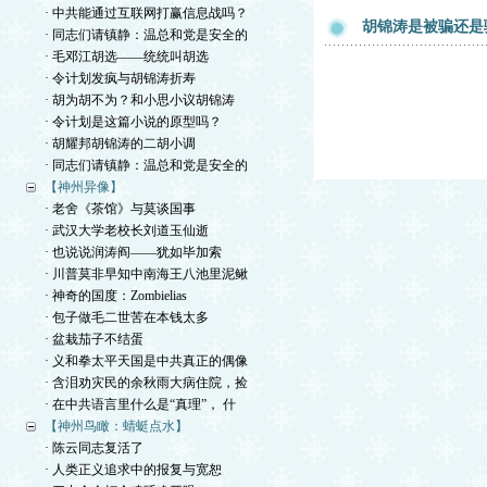
· 中共能通过互联网打赢信息战吗？
胡锦涛是被骗还是
· 同志们请镇静：温总和党是安全的
· 毛邓江胡选——统统叫胡选
· 令计划发疯与胡锦涛折寿
· 胡为胡不为？和小思小议胡锦涛
· 令计划是这篇小说的原型吗？
· 胡耀邦胡锦涛的二胡小调
· 同志们请镇静：温总和党是安全的
【神州异像】
· 老舍《茶馆》与莫谈国事
· 武汉大学老校长刘道玉仙逝
· 也说说润涛阎——犹如毕加索
· 川普莫非早知中南海王八池里泥鳅
· 神奇的国度：Zombielias
· 包子做毛二世苦在本钱太多
· 盆栽茄子不结蛋
· 义和拳太平天国是中共真正的偶像
· 含泪劝灾民的余秋雨大病住院，捡
· 在中共语言里什么是“真理”， 什
【神州鸟瞰：蜻蜓点水】
· 陈云同志复活了
· 人类正义追求中的报复与宽恕