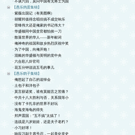
· 不谈六四，莫问中国有无将士为国
【愚乐鸽蛋集锦】
· 紫薇出国记（有美图啊）
· 胡耀邦值得念唱但搞不成交响乐
· 雷锋伟大还是俺家的书记伟大？
· 华盛顿同中国贪官都怕挨一刀
· 散落世界的华人——新年献词
· 俺神奇的祖国和故乡热烈庆祝中奖
· 为了中国，向俺开炮！
· 混账的华盛顿与英明的党中央
· 六合彩八卦官司
· 花五分钟说说五毛的事儿
【愚乐鹞子集锦】
· 俺想起了自己的追悼会
· 土包子和洋包子
· 莫言获诺奖，谁有莫能言之苦痛？
· 中共十八大胜利与否，关系我等小
· 没有了卡扎非的世界不好玩
· 海鬼变海龟的得失
· 邦声震国：“五不搞”太搞了！
· 连战是六岁娃娃，还是夫子老朽？
· 小习好球！
· 响应习副主席号召，一起美化党史