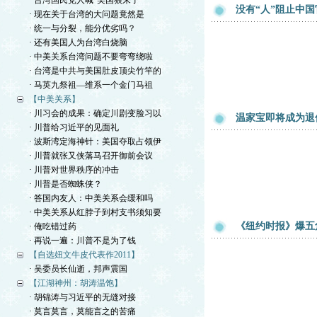
· 台湾国民党人喊“美国狼来了”
没有“人”阻止中
· 现在关于台湾的大问题竟然是
· 统一与分裂，能分优劣吗？
· 还有美国人为台湾白烧脑
· 中美关系台湾问题不要弯弯绕啦
· 台湾是中共与美国肚皮顶尖竹竿的
· 马英九祭祖—维系一个金门马祖
【中美关系】
· 川习会的成果：确定川剧变脸习以
温家宝即将成为退
· 川普给习近平的见面礼
· 波斯湾定海神针：美国夺取占领伊
· 川普就张又侠落马召开御前会议
· 川普对世界秩序的冲击
· 川普是否蜘蛛侠？
· 答国内友人：中美关系会缓和吗
· 中美关系从红脖子到村支书须知要
《纽约时报》爆五
· 俺吃错过药
· 再说一遍：川普不是为了钱
【自选妞文牛皮代表作2011】
· 吴委员长仙逝，邦声震国
【江湖神州：胡涛温饱】
· 胡锦涛与习近平的无缝对接
· 莫言莫言，莫能言之的苦痛