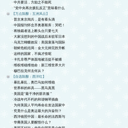
· 中共要活，方励之不能死
· “党中央再次拨乱反正”意味着什么
【万点陈酿：五洲风云】
· 普京来京阅兵，是有看头滴
· 中国报刊怀念齐奥赛斯库：哭吧！
· 将独裁者送上断头台只要七天
· 大家没想到的中国战后未驻军日本
· 乌克兰蝴蝶效应：美国衰落与国际
· 朝鲜危机结局：金大元帅完胜升帐
· 这样的国家，不疯才怪呢
· 卡扎非尊严体面地被活捉不被捕
· 维权维稳维他命：新三维世界大片
· 穆巴拉克何去何从？
【自选陈酿：西洋红】
· 暴乱暴乱，奥巴马如何维稳
· 世界杯的杯具——黑马真黑
· 美国是“最干净的脏衣服 ”
· 冷战年代不朽的和谐钢琴插曲
· 为何美国人平均寿命在发达国家中
· 究竟什么是奥运最大的兴奋剂？
· 西洋镜照中国：最长命的法西斯与
· 华裔美国人要醒悟什么？