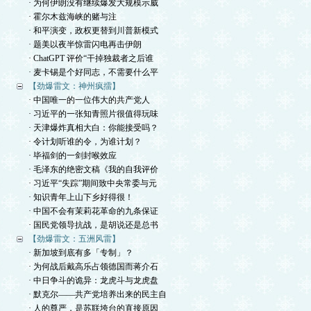
· 为何伊朗没有继续爆发大规模示威
· 霍尔木兹海峡的赌与注
· 和平演变，政权更替到川普新模式
· 题美以夜半惊雷闪电再击伊朗
· ChatGPT 评价“干掉独裁者之后谁
· 麦卡锡是个好同志，不需要什么平
【劲爆雷文：神州疯擂】
· 中国唯一的一位伟大的共产党人
· 习近平的一张知青照片很值得玩味
· 天津爆炸真相大白：你能接受吗？
· 令计划听谁的令，为谁计划？
· 毕福剑的一剑封喉效应
· 毛泽东的绝密文稿《我的自我评价
· 习近平“失踪”期间致中央常委与元
· 知识青年上山下乡好得很！
· 中国不会有茉莉花革命的九条保证
· 国民党领导抗战，是胡说还是总书
【劲爆雷文：五洲风雷】
· 新加坡到底有多「专制」？
· 为何战后戴高乐占领德国而蒋介石
· 中日争斗的诡异：龙虎斗与龙虎盘
· 默克尔——共产党培养出来的民主自
· 人的尊严，是苏联垮台的直接原因