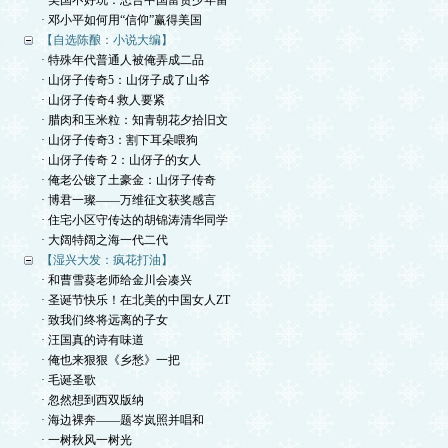
· 美国不好玩：忠告中国富贵少年留
· 邓小平如何用“信仰”赢得美国
【自选陈酿：小说大编】
· 特殊年代普通人被俺弄成二品
· 山伢子传奇5：山伢子成了山爷
· 山伢子传奇4 救人要紧
· 腊肉和玉米粒：知青朝花夕拾旧文
· 山伢子传奇3：割下耳朵喂狗
· 山伢子传奇 2：山伢子的女人
· 俺老公镀了土豪金：山伢子传奇
· 博君一璨——万维征文获奖感言
· 住宅小区守传达的胡锦涛清华同学
· 大阔特阔之海一代二代
【湿兴大发：疯花打油】
· 和曹雪葵老师给金川会凑兴
· 圣诞节快乐！在北美的中国女人ZT
· 致我们终将远离的子女
· 汪国真的诗有味道
· 俺也来狠狠《乡愁》一把
· 毛诞圣歌
· 忽然想到西双版纳
· 海边裸奔——题岑岚照并唱和
· 一树秋风一树光