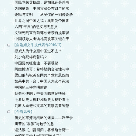
· 国民党领导抗战，是胡说还是总书
· 为国献策：中国官员公布财产的实
· 逻辑与文明——从吴仪的一则传说谈
· 世界之涡中国之福：奥斯曼帝国废
· 六四“平反”的意义与无意义
· 文强死刑宣判前薄熙来亲自提审谈
· 中国领导人出访礼宾改革关键在于
【自选妞文牛皮代表作2010-II】
· 挪威人为什么跟中国过不去？
· 刘少奇死得痛苦吗？
· 中国要兴旺发达，不要崛起
· 阿妞搏涛哥：希特勒的合法性与中
· 梁山伯与祝英台同共产党的恩怨情
· 如果中共下台，中国人怎么个死法
· 中国的三种光明前途
· 朝鲜和伊朗：中美面临世纪抉择
· 毛看历史大视野和历史大视野看毛
· 判断大跃进和文革的荒谬需要智慧
【台海风云】
· 历史的牢笼与战略的迷局——呼应余
· 川普的“嚣张”与包子的怂
· 读沽渎【川普回归，将带给台湾一