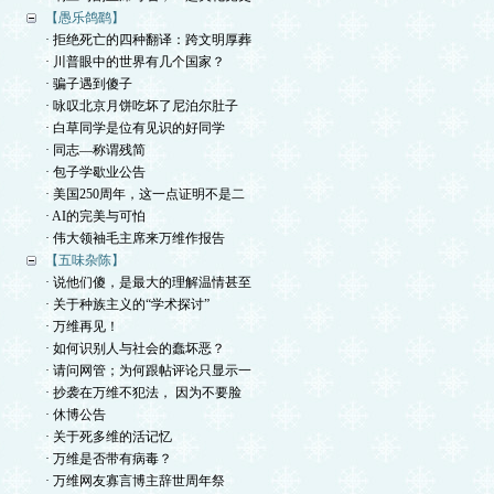
【愚乐鸽鹞】
· 拒绝死亡的四种翻译：跨文明厚葬
· 川普眼中的世界有几个国家？
· 骗子遇到傻子
· 咏叹北京月饼吃坏了尼泊尔肚子
· 白草同学是位有见识的好同学
· 同志—称谓残简
· 包子学歇业公告
· 美国250周年，这一点证明不是二
· AI的完美与可怕
· 伟大领袖毛主席来万维作报告
【五味杂陈】
· 说他们傻，是最大的理解温情甚至
· 关于种族主义的“学术探讨”
· 万维再见！
· 如何识别人与社会的蠢坏恶？
· 请问网管；为何跟帖评论只显示一
· 抄袭在万维不犯法， 因为不要脸
· 休博公告
· 关于死多维的活记忆
· 万维是否带有病毒？
· 万维网友寡言博主辞世周年祭