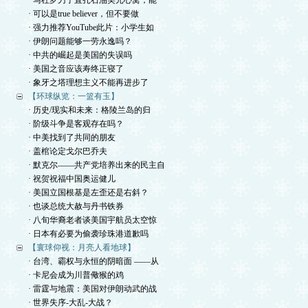
· 马杜罗刀子直扎石油美元心窝，能
· 可以是true believer，但不要做
· 强力推荐YouTube此片：小学生如
· 伊朗问题能够一劳永逸吗？
· 中共的崛起是美国的失误吗
· 美国之音应该寿终正寝了
· 象牙之塔理想主义不能再进步了
【环球纵览：一篮有玉】
· 历史/现实和未来：格陵兰岛的归
· 阶级斗争是客观存在吗？
· 中美找到了共同的朋友
· 盖棺论定戈尔巴乔夫
· 默克尔——共产党培养出来的民主自
· 祝贺祝福中国奥运健儿
· 美国立国根基是左歪还是右斜？
· 也谈总统大赦与丹书铁券
· 八旬华裔老者谈美国宇航员太空惊
· 日本有必要为偷袭珍珠港道歉吗
【寰球仰视：月亮人看地球】
· 台湾、霸权与永恒的阴暗面 ——从
· 卡尼会成为川普儆猴的鸡
· 雷霆与地震：美国对伊朗动武的战
· 世界失序-大乱-大战？