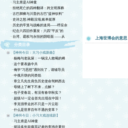
· 习主席是AI神童
· 拒绝死亡的四种翻译：跨文明厚葬
· 古巴脚癣与川普的古巴"提神饮料”
· 史诗之怒:神殿没塌,账单挺厚
· 历史的牢笼与战略的迷局——呼应余
· 纪念六四旧作重发：六四“平反”的
· 台湾、霸权与永恒的阴暗面 ——从
上海世博会的意思
分类目录
【神州今日：大习小戏新曲】
· 杨梅与老鼠屎：一锅没人敢喝的稀
· 这个要表扬中共
· 俺学“习思想”遇到坎了，请辅导员
· 中俄月饼的同类馅
· 章立凡先生肩负历史使命驾鹤西去
· 母猪上了树下不来，点解？
· 包子变春花，有没有春华秋实？
· 超级AI一定会首先出现在中国！
· 李克强带走的不只是一片云彩
· 什么是世界百年不遇的变革？
【神州今日：小习大戏连续剧】
· 习主席是AI神童
· 据说多年前痛骂记者的李鸿忠要挂