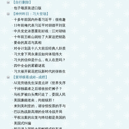
【自行删除】
· 包子颂原装进口版
【神州昨日：习大登场】
· 十多年前国内外看习近平：很有趣
· 11年前俺代表习近平对胡德平刘亚
· 中共党史浓墨重彩好戏：江对胡锦
· 十年前王岐山就给了大家这把钥匙
· 要命的真话与真相
· 对令计划及十八大前后经典八卦质
· 习大拿下周永康后如何体现伟大
· 习大的信仰是什么，有人在意吗？
· 四中全会的雾霾谜底
· 习大催开屍花把玩新时代的张铁生
【寰球横看成岭--成楞】
· AI克劳德先生深度点评《世界失序
· 干掉独裁者之后谁收拾烂摊子？
· 马杜罗被白头鹰叼走了，委国人民
· 美国廉颇老矣，尚能镇邪！
· 来到美利坚的，请珍惜投票的手与
· 巴以热战新高潮的全球冷战开局
· 平权法案的出笼与终结都是美国的
· 美国式纠偏