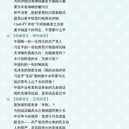
· 为何伊朗没有继续爆发大规模示威
· 霍尔木兹海峡的赌与注
· 和平演变，政权更替到川普新模式
· 题美以夜半惊雷闪电再击伊朗
· ChatGPT 评价“干掉独裁者之后谁
· 麦卡锡是个好同志，不需要什么平
【劲爆雷文：神州疯擂】
· 中国唯一的一位伟大的共产党人
· 习近平的一张知青照片很值得玩味
· 天津爆炸真相大白：你能接受吗？
· 令计划听谁的令，为谁计划？
· 毕福剑的一剑封喉效应
· 毛泽东的绝密文稿《我的自我评价
· 习近平“失踪”期间致中央常委与元
· 知识青年上山下乡好得很！
· 中国不会有茉莉花革命的九条保证
· 国民党领导抗战，是胡说还是总书
【劲爆雷文：五洲风雷】
· 新加坡到底有多「专制」？
· 为何战后戴高乐占领德国而蒋介石
· 中日争斗的诡异：龙虎斗与龙虎盘
· 默克尔——共产党培养出来的民主自
· 人的尊严，是苏联垮台的直接原因