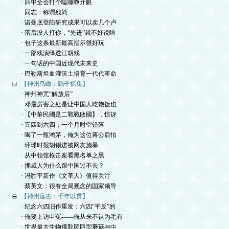
· 四中全会打个瞌睡睁开眼
· 同志—称谓残简
· 诺曼底登陆研究成果可以卖几个卢
· 落后没人打你，“先进”就不好说啦
· 包子这条最新最高指示很好玩
· 一部戏演绎透江胡戏
· 一句话的中国近现代未来史
· 巴勒斯坦血灌沃土培育一代代革命
【神州鸟瞰：鹞子抓兔】
· 神州神咒“解放后”
· 邓最厉害之处是让中国人吃饱饭也
· 【中華民國是二戰戰敗國】，惊讶
· 五四到六四：一个月时空错落
· 喝了一瓶鸿茅，俺为这位蒋公后怕
· 环球时报胡锡进被网友施暴
· 从中领馆枪击案看黑名单之黑
· 挪威人为什么跟中国过不去？
· 冯胜平新作《文革人》值得关注
· 蔡英文：很有全局观念的国家领导
【神州远古：千年以贯】
· 纪念六四旧作重发：六四“平反”的
· 俺要上访申冤——俺从来不认为毛有
· 世界最大生物俄勒冈巨型蘑菇与中