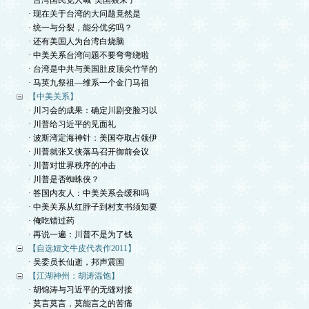
· 台湾国民党人喊“美国狼来了”
· 现在关于台湾的大问题竟然是
· 统一与分裂，能分优劣吗？
· 还有美国人为台湾白烧脑
· 中美关系台湾问题不要弯弯绕啦
· 台湾是中共与美国肚皮顶尖竹竿的
· 马英九祭祖—维系一个金门马祖
【中美关系】
· 川习会的成果：确定川剧变脸习以
· 川普给习近平的见面礼
· 波斯湾定海神针：美国夺取占领伊
· 川普就张又侠落马召开御前会议
· 川普对世界秩序的冲击
· 川普是否蜘蛛侠？
· 答国内友人：中美关系会缓和吗
· 中美关系从红脖子到村支书须知要
· 俺吃错过药
· 再说一遍：川普不是为了钱
【自选妞文牛皮代表作2011】
· 吴委员长仙逝，邦声震国
【江湖神州：胡涛温饱】
· 胡锦涛与习近平的无缝对接
· 莫言莫言，莫能言之的苦痛