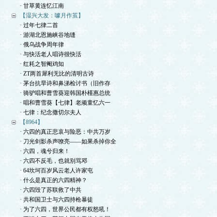
· 甘草黄连忆江南
【湿兴大发：噱月作茧】
· 过年七律二首
· 游湖北恩施峡谷地缝
· 俄乌战争周年律
· 与快活老人唱诗很快活
· 红耗之智阉鸡知
· ZT两首犀利无比的清明古诗
· 茅台抗旱诗和鼻涕检讨书（旧作存
· 骑驴唱和曹雪葵迎韩国朴槿惠总统
· 唱和曹雪葵【七律】老顽童忆六一
· 七律：纪念撒切尔夫人
【8964】
· 六四的真正悲哀与险恶：中共万岁
· 刀光剑影杀声嘹亮——如果杀掉你全
· 六四，魂兮归来！
· 六四不反毛，也就别骂邓
· 64坎坷百岁风云老人许家屯
· 什么是真正的六四精神？
· 六四毁了苏联救了中共
· 共和国卫士与六四持枪暴徒
· 为了六四，世界公民都有权怒吼！