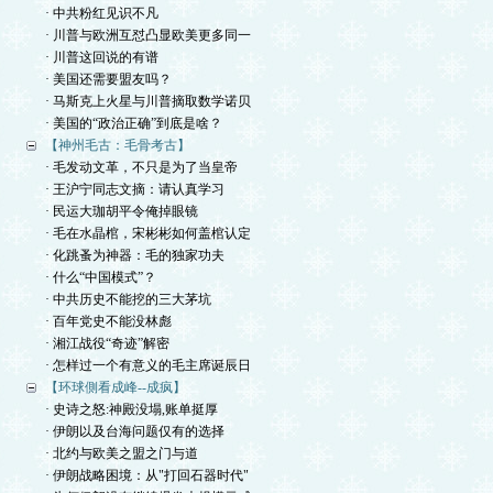
· 中共粉红见识不凡
· 川普与欧洲互怼凸显欧美更多同一
· 川普这回说的有谱
· 美国还需要盟友吗？
· 马斯克上火星与川普摘取数学诺贝
· 美国的“政治正确”到底是啥？
【神州毛古：毛骨考古】
· 毛发动文革，不只是为了当皇帝
· 王沪宁同志文摘：请认真学习
· 民运大珈胡平令俺掉眼镜
· 毛在水晶棺，宋彬彬如何盖棺认定
· 化跳蚤为神器：毛的独家功夫
· 什么“中国模式”？
· 中共历史不能挖的三大茅坑
· 百年党史不能没林彪
· 湘江战役“奇迹”解密
· 怎样过一个有意义的毛主席诞辰日
【环球側看成峰--成疯】
· 史诗之怒:神殿没塌,账单挺厚
· 伊朗以及台海问题仅有的选择
· 北约与欧美之盟之门与道
· 伊朗战略困境：从"打回石器时代"