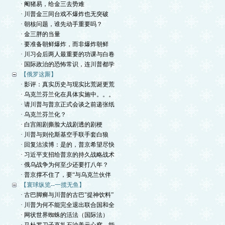
· 阉猪易，给金三去势难
· 川普金三同台戏不爆炸也无突破
· 朝核问题，谁先动手重要吗？
· 金三胖的当量
· 要准备朝鲜爆炸，而非爆炸朝鲜
· 川习会后两人最重要的功课与白卷
· 国际政治的恐怖常识，连川普都学
【俄罗这厮】
· 影评：真实历史与现实比荒诞更荒
· 乌克兰芬兰化在具体实施中。。。
· 请川普与普京正式会谈之前递张纸
· 乌克兰芬兰化？
· 白宫闹剧撕脸大战剧透的剧梗
· 川普与则伦斯基空手联手套白狼
· 回复沽渎博：是的，普京希望尽快
· 习近平支招给普京的持久战略战术
· 俄乌战争为何至少还要打八年？
· 普京撑不住了，要“与乌克兰伙伴
【寰球纵览--一揽无鱼】
· 古巴脚癣与川普的古巴"提神饮料”
· 川普为何不能完全退出联合国和全
· 网状世界蜘蛛的活法（国际法）