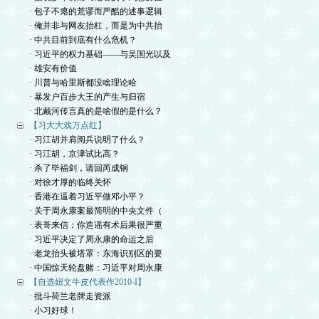
· 包子不瘪的荒谬而严酷的述事逻辑
· 俺并非与网友抬杠，而是为中共抬
· 中共目前到底有什么危机？
· 习近平的权力基础——与吴国光以及
· 雄安有价值
· 川普与哈里斯都没啥理论哈
· 暴发户百步大王的产生与归宿
· 北戴河传言真的是啥假的是什么？
【习大大戏万点红】
· 习江胡并肩阅兵说明了什么？
· 习江胡，京津试比高？
· 杀了毕福剑，请回芮成钢
· 对徐才厚的临终关怀
· 香港在逼着习近平做邓小平？
· 关于周永康案最简明的中央文件（
· 表哥来信：你造谣有术后果很严重
· 习近平决定了周永康的命运之后
· 老龙抬头被塔罩：东海识别区的要
· 中国惊天轮盘赌：习近平对周永康
【自选妞文牛皮代表作2010-I】
· 批斗荷兰老牌走资派
· 小习好球！