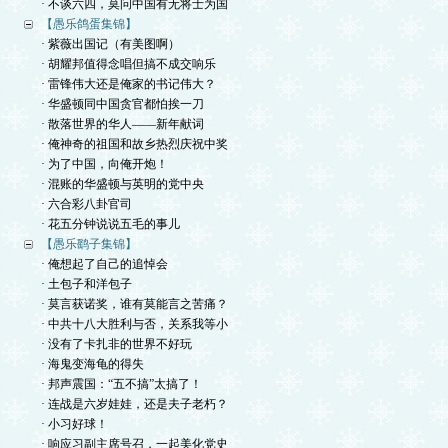
· 不谈六四，莫问中国有无将士为国
【愚乐鸽蛋集锦】
· 紫薇出国记（有美图啊）
· 胡耀邦值得念唱但搞不成交响乐
· 雷锋伟大还是俺家的书记伟大？
· 华盛顿同中国贪官都怕挨一刀
· 散落世界的华人——新年献词
· 俺神奇的祖国和故乡热烈庆祝中奖
· 为了中国，向俺开炮！
· 混账的华盛顿与英明的党中央
· 六合彩八卦官司
· 花五分钟说说五毛的事儿
【愚乐鹞子集锦】
· 俺想起了自己的追悼会
· 土包子和洋包子
· 莫言获诺奖，谁有莫能言之苦痛？
· 中共十八大胜利与否，关系我等小
· 没有了卡扎非的世界不好玩
· 海鬼变海龟的得失
· 邦声震国：“五不搞”太搞了！
· 连战是六岁娃娃，还是夫子老朽？
· 小习好球！
· 响应习副主席号召，一起美化党史