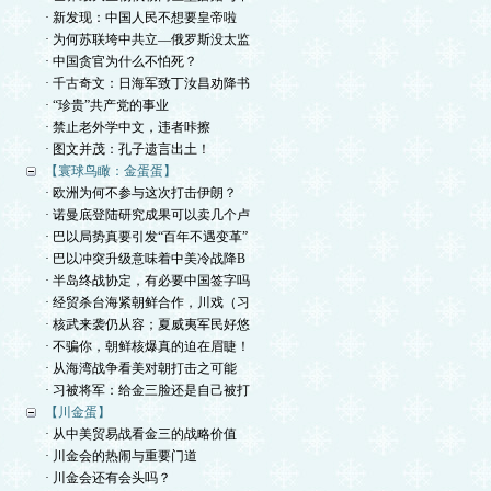
· 新发现：中国人民不想要皇帝啦
· 为何苏联垮中共立—俄罗斯没太监
· 中国贪官为什么不怕死？
· 千古奇文：日海军致丁汝昌劝降书
· “珍贵”共产党的事业
· 禁止老外学中文，违者咔擦
· 图文并茂：孔子遗言出土！
【寰球鸟瞰：金蛋蛋】
· 欧洲为何不参与这次打击伊朗？
· 诺曼底登陆研究成果可以卖几个卢
· 巴以局势真要引发“百年不遇变革”
· 巴以冲突升级意味着中美冷战降B
· 半岛终战协定，有必要中国签字吗
· 经贸杀台海紧朝鲜合作，川戏（习
· 核武来袭仍从容；夏威夷军民好悠
· 不骗你，朝鲜核爆真的迫在眉睫！
· 从海湾战争看美对朝打击之可能
· 习被将军：给金三脸还是自己被打
【川金蛋】
· 从中美贸易战看金三的战略价值
· 川金会的热闹与重要门道
· 川金会还有会头吗？