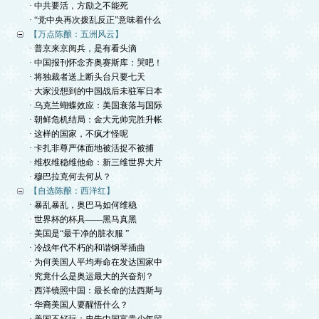
· 中共要活，方励之不能死
· “党中央再次拨乱反正”意味着什么
【万点陈酿：五洲风云】
· 普京来京阅兵，是有看头滴
· 中国报刊怀念齐奥赛斯库：哭吧！
· 将独裁者送上断头台只要七天
· 大家没想到的中国战后未驻军日本
· 乌克兰蝴蝶效应：美国衰落与国际
· 朝鲜危机结局：金大元帅完胜升帐
· 这样的国家，不疯才怪呢
· 卡扎非尊严体面地被活捉不被捕
· 维权维稳维他命：新三维世界大片
· 穆巴拉克何去何从？
【自选陈酿：西洋红】
· 暴乱暴乱，奥巴马如何维稳
· 世界杯的杯具——黑马真黑
· 美国是“最干净的脏衣服 ”
· 冷战年代不朽的和谐钢琴插曲
· 为何美国人平均寿命在发达国家中
· 究竟什么是奥运最大的兴奋剂？
· 西洋镜照中国：最长命的法西斯与
· 华裔美国人要醒悟什么？