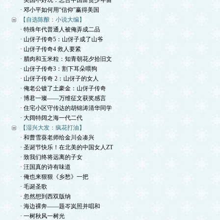
· 美国不好玩：忠告中国富贵少年留
· 邓小平如何用“信仰”赢得美国
【自选陈酿：小说大编】
· 特殊年代普通人被俺弄成二品
· 山伢子传奇5：山伢子成了山爷
· 山伢子传奇4 救人要紧
· 腊肉和玉米粒：知青朝花夕拾旧文
· 山伢子传奇3：割下耳朵喂狗
· 山伢子传奇 2：山伢子的女人
· 俺老公镀了土豪金：山伢子传奇
· 博君一璨——万维征文获奖感言
· 住宅小区守传达的胡锦涛清华同学
· 大阔特阔之海一代二代
【湿兴大发：疯花打油】
· 和曹雪葵老师给金川会凑兴
· 圣诞节快乐！在北美的中国女人ZT
· 致我们终将远离的子女
· 汪国真的诗有味道
· 俺也来狠狠《乡愁》一把
· 毛诞圣歌
· 忽然想到西双版纳
· 海边裸奔——题岑岚照并唱和
· 一树秋风一树光