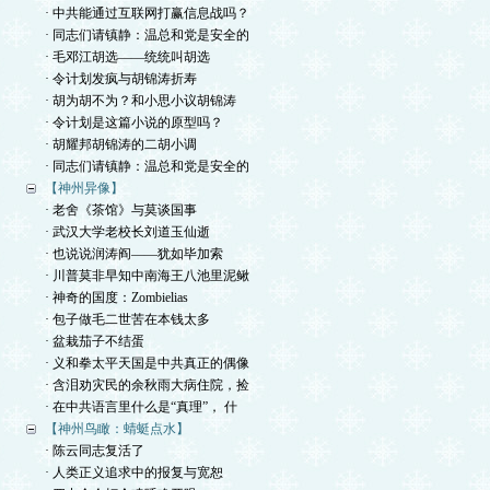
· 中共能通过互联网打赢信息战吗？
· 同志们请镇静：温总和党是安全的
· 毛邓江胡选——统统叫胡选
· 令计划发疯与胡锦涛折寿
· 胡为胡不为？和小思小议胡锦涛
· 令计划是这篇小说的原型吗？
· 胡耀邦胡锦涛的二胡小调
· 同志们请镇静：温总和党是安全的
【神州异像】
· 老舍《茶馆》与莫谈国事
· 武汉大学老校长刘道玉仙逝
· 也说说润涛阎——犹如毕加索
· 川普莫非早知中南海王八池里泥鳅
· 神奇的国度：Zombielias
· 包子做毛二世苦在本钱太多
· 盆栽茄子不结蛋
· 义和拳太平天国是中共真正的偶像
· 含泪劝灾民的余秋雨大病住院，捡
· 在中共语言里什么是“真理”， 什
【神州鸟瞰：蜻蜓点水】
· 陈云同志复活了
· 人类正义追求中的报复与宽恕