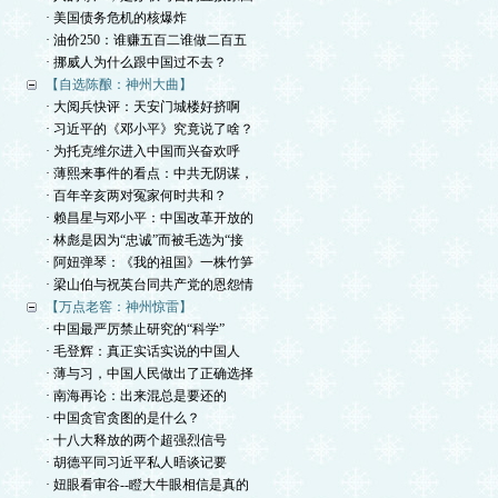
· 美国债务危机的核爆炸
· 油价250：谁赚五百二谁做二百五
· 挪威人为什么跟中国过不去？
【自选陈酿：神州大曲】
· 大阅兵快评：天安门城楼好挤啊
· 习近平的《邓小平》究竟说了啥？
· 为托克维尔进入中国而兴奋欢呼
· 薄熙来事件的看点：中共无阴谋，
· 百年辛亥两对冤家何时共和？
· 赖昌星与邓小平：中国改革开放的
· 林彪是因为“忠诚”而被毛选为“接
· 阿妞弹琴：《我的祖国》一株竹笋
· 梁山伯与祝英台同共产党的恩怨情
【万点老窖：神州惊雷】
· 中国最严厉禁止研究的“科学”
· 毛登辉：真正实话实说的中国人
· 薄与习，中国人民做出了正确选择
· 南海再论：出来混总是要还的
· 中国贪官贪图的是什么？
· 十八大释放的两个超强烈信号
· 胡德平同习近平私人晤谈记要
· 妞眼看审谷--瞪大牛眼相信是真的