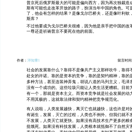
普京死后俄罗斯最大的可能是偏向西方，因为再次独裁造
斯有可能也走改革开放的路子，扮演当年中国的角色。可
了，他会有怎样的结果？是像戈尔巴桥夫，还是像叶利钦
斯库？
不过他要成为戈尔巴桥夫很难，因为他是亲手把中国的改
一尊还是祈祷普京不要死在他的前面。
作者：
洋知青1
留言时间：20
社会的发展靠什么？靠得不是像共产主义那样吹牛，靠得
处女的许诺。靠的是资本的竞争，靠的是契约精神，靠的
多种方法，甚至连装神弄鬼，胡说八道的马列主义，毛泽
没有一个成功的。这些垃圾只能让人类生活更糟糕。目前
有一个，那就是资本主义。而资本竞争就是社会发展的动
不用其极的，这就靠法律和契约精神把竞争规范化。
有人说啦，人类发展越快，离灭亡也就越快，这也许是对
有诞生，发展，灭亡的过程，人类也不例外。但我们就不
不发展，人类灭亡就更快。如果没有高技术生产更多的粮
批饿死。如果没有科技发展，人类根本就抵御不了自然灾