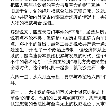
把四人帮与抗议者的革命与反革命的帽子互换一
旧属于党，党的绝对权威合法性完璧归邓。这就是
在中共统治内外交困内部重新洗牌的情况下，再
人物的权威与合 法性。
客观说来，四五天安门事件的“平反”，虽然从历
说有点不伦不类，但确是中国历史朝正确方向前
点。邓小平的复出，虽然主要是挽救共产党于濒
处逢生，开 创了一个政治上专制，但经济体系
系的，超高速资本原始积累与发展的时代。这个
不牛的著名论断：“庄园主经济”与北方先进民主
全球时代。这个时代刚一起步，就飞沙走石，来了
六四一过，从六月五号起，要求与希望给六四“平
耳。
第一，手无寸铁的学生和市民死于坦克机枪之下，
革命”的罪名。他们的亡灵与家属哀求，共产党
认定您老的合法性与至高无上的权威地位，只求