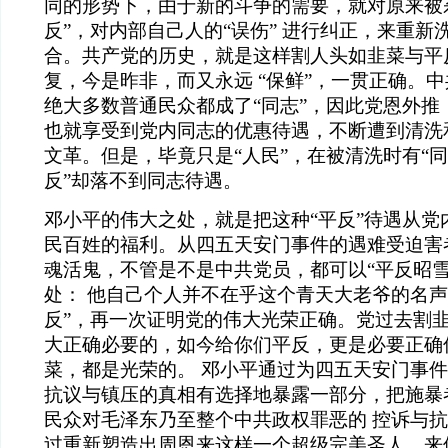
同的形势下，由于新的斗争的需要，就对原来被
反”，对内部自己人的“误伤” 进行纠正，来重
合。共产党的历史，就是这样割人头如韭菜与平
复，今是昨非，而又永远 “保鲜”，一贯正确。
绝大多数普通民众都成了“同志”，因此党恩外推
也就享受到党内同志的优惠待遇，不断遭到清洗
文革。但是，毕竟只是“人民”，在被清洗时有“同
反”却落不到同志待遇。
邓小平的伟大之处，就是把这种“平反”待遇从党
民百姓的福利。从四五天安门事件的遇难受迫害
魂活鬼，不管是不是中共党员，都可以“平反昭雪
处： 他自己个人并不在乎这个青天大老爷的名声
反”，再一次证明党的伟大光荣正确。党过去割
大正确必要的，如今给你们平反，更是必要正确
菜，都是光荣的。 邓小平通过为四五天安门事件
抗议与镇压的真相有选择地暴露一部分，把施暴者
民众对毛泽东乃至整个中共政权罪恶的 控诉与
过重新塑造出周恩来这样一个超级完美圣人，来