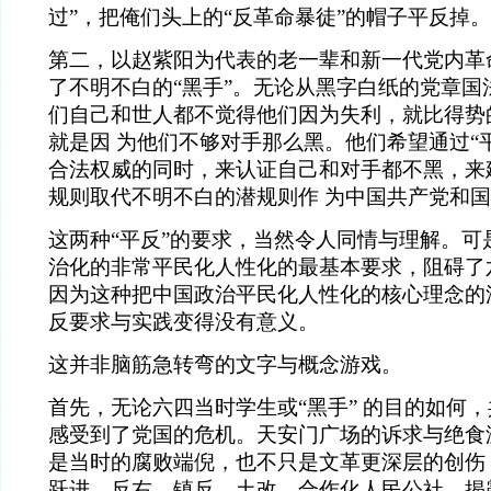
过”，把俺们头上的“反革命暴徒”的帽子平反掉。
第二，以赵紫阳为代表的老一辈和新一代党内革
了不明不白的“黑手”。无论从黑字白纸的党章国
们自己和世人都不觉得他们因为失利，就比得势的
就是因 为他们不够对手那么黑。他们希望通过“
合法权威的同时，来认证自己和对手都不黑，来
规则取代不明不白的潜规则作 为中国共产党和
这两种“平反”的要求，当然令人同情与理解。可
治化的非常平民化人性化的最基本要求，阻碍了
因为这种把中国政治平民化人性化的核心理念的
反要求与实践变得没有意义。
这并非脑筋急转弯的文字与概念游戏。
首先，无论六四当时学生或“黑手” 的目的如何
感受到了党国的危机。天安门广场的诉求与绝食
是当时的腐败端倪，也不只是文革更深层的创伤
跃进，反右，镇反，土改，合作化人民公社，揭