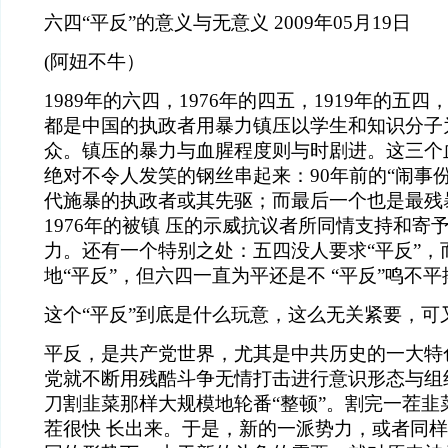
六四“平反”的意义与无意义
2009年05月19日
(阿妞不牛）
1989年的六四，1976年的四五，1919年的五
都是中国的执政者用暴力镇压以学生和知识分子
众。镇压的暴力与血腥程度则与时剧进。这三个
绝对不令人发笑的钢丝串起来：90年前的“闹事
代施暴的执政者或其先驱；而最后一个也是最残
1976年的被镇 压的示威抗议者所同情支持和寄
力。还有一个特别之处：五四没人要求“平反”，
地“平反”，但六四一直为平还是不 “平反”鸣不
这个“平反”到底是什么玩意，这么无关紧要，可
平反，是共产党世界，尤其是中共历史的一大特
党就不断用残酷斗争无情打击进行意识形态与组
刀割韭菜那样大规模地轮番“整顿”。割完一茬韭
茬很快 长出来。于是，新的一派势力，或者同