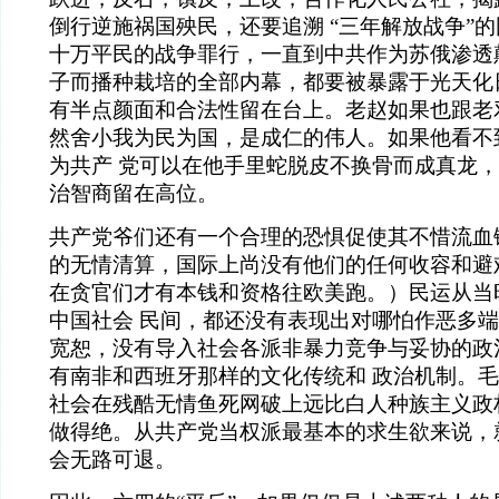
倒行逆施祸国殃民，还要追溯 “三年解放战争”
十万平民的战争罪行，一直到中共作为苏俄渗透
子而播种栽培的全部内幕，都要被暴露于光天化
有半点颜面和合法性留在台上。老赵如果也跟老
然舍小我为民为国，是成仁的伟人。如果他看不
为共产 党可以在他手里蛇脱皮不换骨而成真龙
治智商留在高位。
共产党爷们还有一个合理的恐惧促使其不惜流血
的无情清算，国际上尚没有他们的任何收容和避
在贪官们才有本钱和资格往欧美跑。）民运从当
中国社会 民间，都还没有表现出对哪怕作恶多
宽恕，没有导入社会各派非暴力竞争与妥协的政
有南非和西班牙那样的文化传统和 政治机制。
社会在残酷无情鱼死网破上远比白人种族主义政
做得绝。从共产党当权派最基本的求生欲来说，
会无路可退。