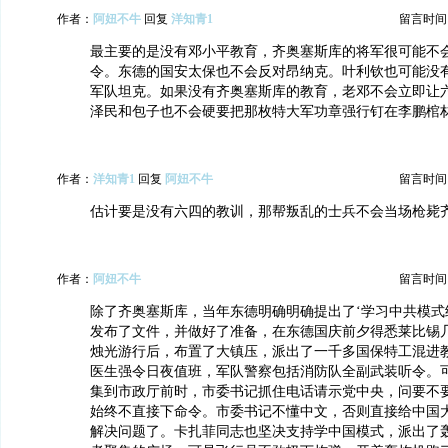
作者：
阿妞不牛
回复
洋知青1
留言时间：20
最主要的是没有邓小平教育，齐奥塞斯库的将军很可能不
令。东德的国安太保也不会反对昂纳克。叶利钦也可能没
军队坦克。如果没有齐奥塞斯库的教育，老邓不会立即让
泽民和包子也不会硬要把那枚特大军功章强行钉在李鹏棺
作者：
洋知青1
回复
阿妞不牛
留言时间：20
估计要是没有六四的教训，那帮叛乱的士兵不会当场枪毙
作者：
阿妞不牛
留言时间：20
除了齐奥塞斯库，当年东德明确明确提出了‘学习中共模式
发布了文件，并做好了准备，在东德国庆前夕得悉莱比锡
烛光游行后，布置了大镇压，派出了一千多国保特工混进
医生强令日夜值班，军队警察包括消防队全副武装听令。
集到市政厅前时，市委书记抓住电话请示党中央，问要不
始终不直接下命令。市委书记不懂中文，否则直接给中国
解决问题了。卡扎菲同志也坚决支持学中国模式，派出了