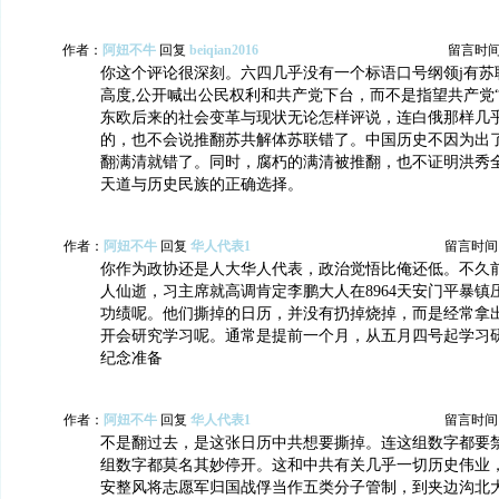
作者：
阿妞不牛
回复
beiqian2016
留言时间：2
你这个评论很深刻。六四几乎没有一个标语口号纲领j有苏
高度,公开喊出公民权利和共产党下台，而不是指望共产党
东欧后来的社会变革与现状无论怎样评说，连白俄那样几
的，也不会说推翻苏共解体苏联错了。中国历史不因为出
翻满清就错了。同时，腐朽的满清被推翻，也不证明洪秀
天道与历史民族的正确选择。
作者：
阿妞不牛
回复
华人代表1
留言时间：20
你作为政协还是人大华人代表，政治觉悟比俺还低。不久
人仙逝，习主席就高调肯定李鹏大人在8964天安门平暴镇
功绩呢。他们撕掉的日历，并没有扔掉烧掉，而是经常拿
开会研究学习呢。通常是提前一个月，从五月四号起学习
纪念准备
作者：
阿妞不牛
回复
华人代表1
留言时间：20
不是翻过去，是这张日历中共想要撕掉。连这组数字都要
组数字都莫名其妙停开。这和中共有关几乎一切历史伟业，
安整风将志愿军归国战俘当作五类分子管制，到夹边沟北