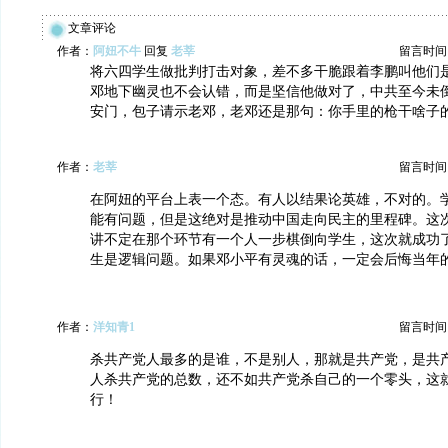
文章评论
作者：
阿妞不牛
回复
老莘
留言时间：20
将六四学生做批判打击对象，差不多干脆跟着李鹏叫他们
邓地下幽灵也不会认错，而是坚信他做对了，中共至今未
安门，包子请示老邓，老邓还是那句：你手里的枪干啥子
作者：
老莘
留言时间：20
在阿妞的平台上表一个态。有人以结果论英雄，不对的。
能有问题，但是这绝对是推动中国走向民主的里程碑。这
讲不定在那个环节有一个人一步棋倒向学生，这次就成功
生是逻辑问题。如果邓小平有灵魂的话，一定会后悔当年
作者：
洋知青1
留言时间：20
杀共产党人最多的是谁，不是别人，那就是共产党，是共
人杀共产党的总数，还不如共产党杀自己的一个零头，这
行！