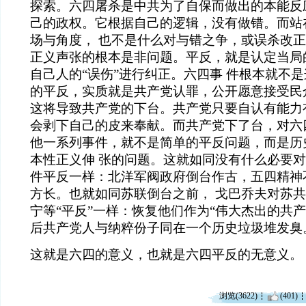
探索。六四屠杀是中共为了自保而做出的本能反
己的政权。它根据自己的逻辑，没有做错。而站
场与角度， 也不是什么对与错之争，或误杀改
正义声张的根本是非问题。平反，就是认定当局
自己人的“误伤”进行纠正。六四事 件根本就不
的平反，实质就是共产党认罪，公开愿意接受民
这将导致共产党的下台。共产党只要自认有能力
会剥下自己的皮来奉献。而共产党下了台，对六
他一系列事件，就不是简单的平反问题，而是历
本性正义伸 张的问题。这就如同没有什么必要对1
件平反一样：北洋军阀政府倒台作古，五四精神
方长。也就如同苏联倒台之前， 戈巴乔夫对苏
宁等“平反”一样：恢复他们作为“伟大杰出的共
后共产党人与纳粹份子同在一个历史垃圾堆发臭
这就是六四的意义，也就是六四平反的无意义。
浏览(3622)
(401)