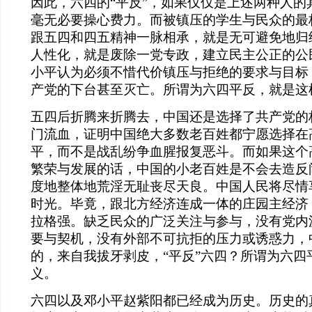
因此，六四的“平反”，如果仅仅是上述两种人的具
毫无必要操心费力。而被镇压的学生与民众的最
跟五四和四五精神一脉相承，就是无可避免地归
人性化，就是废除一党专政，建立民主公正的公
小平认为必须不惜代价镇压与拒绝的要求与目标
产党的下台甚至灭亡。所谓为六四平反，就是这
五四后折腾来折腾去，中国还是选择了共产党的
门流血，证明中国绝大多数老百姓都宁愿选择在
平，而不是战乱纷争血腥报复恶斗。而如果这个
繁荣与发展的话，中国的小老百姓是不会去造反
度地整体地荒淫无耻丧尽天良。中国人民将尽情
时光。毕竟，跟北方经济连成一体的庄园主经济
拉格强。缺乏民众的广泛关注与参与，没有党内
要与契机，没有外部不可抗拒的压力或诱惑力，
的，来自我拔牙剥皮，“平反”六四？所谓为六四
义。
六四以及邓小平赵紫阳都已经成为历史。历史的