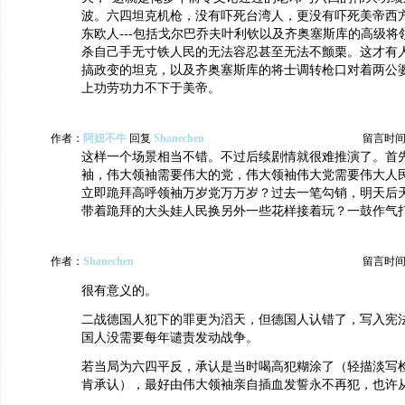
波。六四坦克机枪，没有吓死台湾人，更没有吓死美帝西
东欧人---包括戈尔巴乔夫叶利钦以及齐奥塞斯库的高级将
杀自己手无寸铁人民的无法容忍甚至无法不颤栗。这才有
搞政变的坦克，以及齐奥塞斯库的将士调转枪口对着两公
上功劳功力不下于美帝。
作者：
阿妞不牛
回复
Shanechen
留言时间：20
这样一个场景相当不错。不过后续剧情就很难推演了。首
袖，伟大领袖需要伟大的党，伟大领袖伟大党需要伟大人
立即跪拜高呼领袖万岁党万万岁？过去一笔勾销，明天后
带着跪拜的大头娃人民换另外一些花样接着玩？一鼓作气
作者：
Shanechen
留言时间：20
很有意义的。
二战德国人犯下的罪更为滔天，但德国人认错了，写入宪
国人没需要每年谴责发动战争。
若当局为六四平反，承认是当时喝高犯糊涂了（轻描淡写
肯承认），最好由伟大领袖亲自插血发誓永不再犯，也许