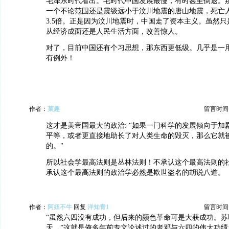
毛泽东时代看出。毛时代中国发展最慢，有时甚至倒退。
一个不论范围还是震级远小于汶川地震的唐山地震，死亡
3.5倍。正是因为汶川地震时，中国走了资本主义。虽然
从经济成面还是人民生活方面，改善惊人。
对了，目前中国还有个习思想，那东西更低级。几乎是一
有例外！
作者：
菓趣
留言时间：20
这才是美帝国最大的政治: “如果一门科学的发展倾向于加
平等，或者更直接地助长了对人类生命的毁灭，那么它就
的。"
所以社会学最高法则是丛林法则！不承认这个最高法则的
承认这个最高法则的政治学必然是欺世盗名的胡说八道。
作者：
阿妞不牛
回复
洋知青1
留言时间：20
“虽然六四没有成功，但后来的颜色革命可是大获成功。苏
天，”这就是俺多年前专文论述过的老邓与六四的伟大功绩