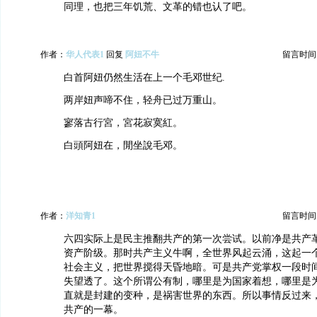
同理，也把三年饥荒、文革的错也认了吧。
作者：
华人代表1
回复
阿妞不牛
留言时间：20
白首阿妞仍然生活在上一个毛邓世纪.
两岸妞声啼不住，轻舟已过万重山。
寥落古行宮，宮花寂寞紅。
白頭阿妞在，閒坐說毛邓。
作者：
洋知青1
留言时间：20
六四实际上是民主推翻共产的第一次尝试。以前净是共产
资产阶级。那时共产主义牛啊，全世界风起云涌，这起一
社会主义，把世界搅得天昏地暗。可是共产党掌权一段时
失望透了。这个所谓公有制，哪里是为国家着想，哪里是
直就是封建的变种，是祸害世界的东西。所以事情反过来
共产的一幕。