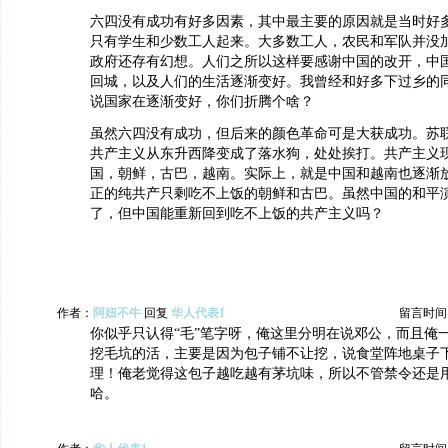
六四没有成功有好多因素，其中最主要的原因就是当时好
只有学生和少数工人起来。大多数工人，农民和军队并没
政府还存有幻想。人们之所以这样要感谢中国的改开，中
回城，以及人们的生活逐渐变好。我曾经和好多下过乡的
说国家在逐渐变好，你们折腾个啥？
虽然六四没有成功，但后来的颜色革命可是大获成功。苏
共产主义从东升西降变成了落水狗，处处挨打。共产主义
国，朝鲜，古巴，越南。实际上，就是中国和越南也逐渐
正的纯共产只剩吃不上饭的朝鲜和古巴。虽然中国的和平
了，但中国能重新回到吃不上饭的共产主义吗？
作者：
阿妞不牛
回复
华人代表1
留言时间：20
你似乎只认得“毛”笔字呀，俺这里分明在说邓公，而且俺
挖毛坑的活，主要是因为包子铺不让挖，说食堂阵地桌子
理！俺老觉得这包子越吃越有茅坑味，所以不管禁令还是
哈。