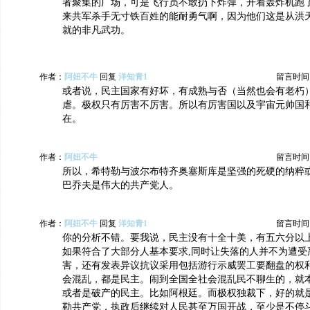
者聚集的广场，可是飞行员不敢扔下炸弹，开着轰炸机跑
来共军杀手无寸铁百姓的能耐勇气啊，因为他们这是从洪
就的非凡武功。
作者：
阿妞不牛
回复
洋知青1
留言时间：20
或者说，民主国家有好坏，有成熟与否（当然也会有老朽
虐。极权只有厉害不厉害。所以有厉害国以及宇宙元帅国
在。
作者：
阿妞不牛
留言时间：20
所以，希特勒与波尔布特齐奥塞斯库是坚强的死硬的纳粹
巴乔夫是伟大的共产党人。
作者：
阿妞不牛
回复
洋知青1
留言时间：20
你的分析不错。要我说，民主没有十全十美，有五六分以
如果符合了大部分人基本要求,同时让失落的人并不为遭受
害，还有发表异议抗议采用包括游行示威罢工要翻盘的权
会混乱，都是民主。闹到全国全社会混乱民不聊生的，就
或者是破产的民主。比如阿根廷。而极权独裁下，好的就
勒共产党，执政后继续对人民甚至万国开战，至少是不停