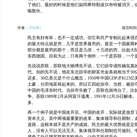
了他们。最好的时候是他们如同希特勒波尔布特被消灭，
输散伙。
作者：
洋知青1
留言时间：20
民主有好有坏，也不一定成功。但它和共产专制比起来强
的最大特点就是穷，几乎是世界最穷的。甚至一个国家两
部分都是最穷的那个，而且是几倍，十几倍的穷。比如大
东西德国。目前为止，只有两个例外，一个是苏联，一个
先说说苏联，苏联地大物博先不说，它们掠夺成性确实真
代。别的先不说，他在东北掠夺的财富光金条就相当于30亿
还多。30亿美元是个什么概念，1950年中国GDP才$123
土豪，分田地富裕起来的。所以它四处掠夺。当然，被掠
中国的毛泽东时代。当掠夺失败了，苏联也就垮台了。比
争。苏联1989年2月从阿富汗逃离，1991年12月26日解
多。
再一个例子就是中国改开后。中国的改开，实际就是放弃
资本主义。其中两项最重要的改革，集体领导和任期制，
道路，这根本就不是共产的成就。民主的最大优势就是定
人，没有人可以无法无天。集体领导和任期制也可做到。
避免了自己随苏联和东欧垮台，让中共延续至今。