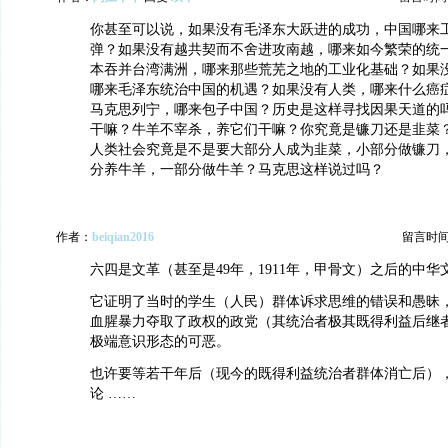
你甚至可以说，如果没有毛泽东大跃进的成功，中国哪来
弹？如果没有越共契而不舍进攻南越，哪来如今繁荣的统
本吞并台湾满洲，哪来那些荒芜之地的工业化基础？如果
哪来毛泽东统治中国的机遇？如果没有人类，哪来什么癌
马克思列宁，哪来包子中国？历史是这样寻找因果天道的
干嘛？牛羊不宰杀，养它们干嘛？你究竟是镰刀还是韭菜
人类社会究竟是不是要大部分人成为韭菜，小部分做镰刀
分养牛羊，一部分做牛羊？马克思这样说过吗？
作者：
beiqian2016
留言时间：2
六四是文革（甚至是49年，1911年，甲骨文）之后的中
它证明了当时的学生（人民）群体诉求思维的错误和愚昧
血腥暴力夺取了政权的政党（其统治者极其既得利益后继
极端意识形态的可恶。
也许要等若干年后（现今的既得利益统治者群体消亡后）
论 ……