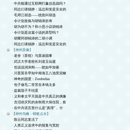
· 中共能通过互联网打赢信息战吗？
· 同志们请镇静：温总和党是安全的
· 毛邓江胡选——统统叫胡选
· 令计划发疯与胡锦涛折寿
· 胡为胡不为？和小思小议胡锦涛
· 令计划是这篇小说的原型吗？
· 胡耀邦胡锦涛的二胡小调
· 同志们请镇静：温总和党是安全的
【神州异像】
· 老舍《茶馆》与莫谈国事
· 武汉大学老校长刘道玉仙逝
· 也说说润涛阎——犹如毕加索
· 川普莫非早知中南海王八池里泥鳅
· 神奇的国度：Zombielias
· 包子做毛二世苦在本钱太多
· 盆栽茄子不结蛋
· 义和拳太平天国是中共真正的偶像
· 含泪劝灾民的余秋雨大病住院，捡
· 在中共语言里什么是“真理”， 什
【神州鸟瞰：蜻蜓点水】
· 陈云同志复活了
· 人类正义追求中的报复与宽恕