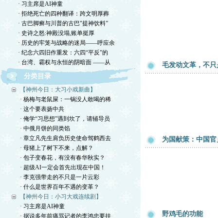
· 习主席是AI神童
· 拒绝死亡的四种翻译：跨文明厚葬
· 古巴脚癣与川普的古巴"提神饮料”
· 史诗之怒:神殿没塌,账单挺厚
· 历史的牢笼与战略的迷局——呼应余
· 纪念六四旧作重发：六四“平反”的
· 台湾、霸权与永恒的阴暗面 ——从
毛发动文革，不只
分类目录
【神州今日：大习小戏新曲】
· 杨梅与老鼠屎：一锅没人敢喝的稀
· 这个要表扬中共
· 俺学“习思想”遇到坎了，请辅导员
· 中俄月饼的同类馅
· 章立凡先生肩负历史使命驾鹤西去
为国献策：中国官
· 母猪上了树下不来，点解？
· 包子变春花，有没有春华秋实？
· 超级AI一定会首先出现在中国！
· 李克强带走的不只是一片云彩
· 什么是世界百年不遇的变革？
【神州今日：小习大戏连续剧】
· 习主席是AI神童
野鸡毛的功能
· 据说多年前痛骂记者的李鸿忠要挂