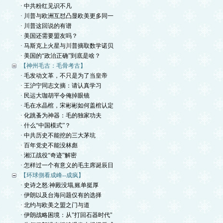
· 中共粉红见识不凡
· 川普与欧洲互怼凸显欧美更多同一
· 川普这回说的有谱
· 美国还需要盟友吗？
· 马斯克上火星与川普摘取数学诺贝
· 美国的“政治正确”到底是啥？
【神州毛古：毛骨考古】
· 毛发动文革，不只是为了当皇帝
· 王沪宁同志文摘：请认真学习
· 民运大珈胡平令俺掉眼镜
· 毛在水晶棺，宋彬彬如何盖棺认定
· 化跳蚤为神器：毛的独家功夫
· 什么“中国模式”？
· 中共历史不能挖的三大茅坑
· 百年党史不能没林彪
· 湘江战役“奇迹”解密
· 怎样过一个有意义的毛主席诞辰日
【环球側看成峰--成疯】
· 史诗之怒:神殿没塌,账单挺厚
· 伊朗以及台海问题仅有的选择
· 北约与欧美之盟之门与道
· 伊朗战略困境：从"打回石器时代"