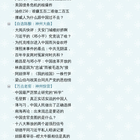
· 美国债务危机的核爆炸
· 油价250：谁赚五百二谁做二百五
· 挪威人为什么跟中国过不去？
【自选陈酿：神州大曲】
· 大阅兵快评：天安门城楼好挤啊
· 习近平的《邓小平》究竟说了啥？
· 为托克维尔进入中国而兴奋欢呼
· 薄熙来事件的看点：中共无阴谋，
· 百年辛亥两对冤家何时共和？
· 赖昌星与邓小平：中国改革开放的
· 林彪是因为“忠诚”而被毛选为“接
· 阿妞弹琴：《我的祖国》一株竹笋
· 梁山伯与祝英台同共产党的恩怨情
【万点老窖：神州惊雷】
· 中国最严厉禁止研究的“科学”
· 毛登辉：真正实话实说的中国人
· 薄与习，中国人民做出了正确选择
· 南海再论：出来混总是要还的
· 中国贪官贪图的是什么？
· 十八大释放的两个超强烈信号
· 胡德平同习近平私人晤谈记要
· 妞眼看审谷--瞪大牛眼相信是真的