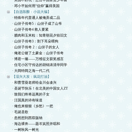
· 美国不好玩：忠告中国富贵少年留
· 邓小平如何用“信仰”赢得美国
【自选陈酿：小说大编】
· 特殊年代普通人被俺弄成二品
· 山伢子传奇5：山伢子成了山爷
· 山伢子传奇4 救人要紧
· 腊肉和玉米粒：知青朝花夕拾旧文
· 山伢子传奇3：割下耳朵喂狗
· 山伢子传奇 2：山伢子的女人
· 俺老公镀了土豪金：山伢子传奇
· 博君一璨——万维征文获奖感言
· 住宅小区守传达的胡锦涛清华同学
· 大阔特阔之海一代二代
【湿兴大发：疯花打油】
· 和曹雪葵老师给金川会凑兴
· 圣诞节快乐！在北美的中国女人ZT
· 致我们终将远离的子女
· 汪国真的诗有味道
· 俺也来狠狠《乡愁》一把
· 毛诞圣歌
· 忽然想到西双版纳
· 海边裸奔——题岑岚照并唱和
· 一树秋风一树光