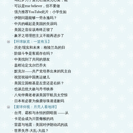
· 马杜罗刀子直扎石油美元心窝，能
· 可以是true believer，但不要做
· 强力推荐YouTube此片：小学生如
· 伊朗问题能够一劳永逸吗？
· 中共的崛起是美国的失误吗
· 美国之音应该寿终正寝了
· 象牙之塔理想主义不能再进步了
【环球纵览：一篮有玉】
· 历史/现实和未来：格陵兰岛的归
· 阶级斗争是客观存在吗？
· 中美找到了共同的朋友
· 盖棺论定戈尔巴乔夫
· 默克尔——共产党培养出来的民主自
· 祝贺祝福中国奥运健儿
· 美国立国根基是左歪还是右斜？
· 也谈总统大赦与丹书铁券
· 八旬华裔老者谈美国宇航员太空惊
· 日本有必要为偷袭珍珠港道歉吗
【寰球仰视：月亮人看地球】
· 台湾、霸权与永恒的阴暗面 ——从
· 卡尼会成为川普儆猴的鸡
· 雷霆与地震：美国对伊朗动武的战
· 世界失序-大乱-大战？