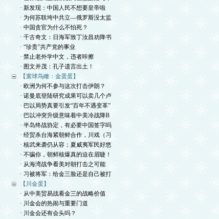
· 新发现：中国人民不想要皇帝啦
· 为何苏联垮中共立—俄罗斯没太监
· 中国贪官为什么不怕死？
· 千古奇文：日海军致丁汝昌劝降书
· “珍贵”共产党的事业
· 禁止老外学中文，违者咔擦
· 图文并茂：孔子遗言出土！
【寰球鸟瞰：金蛋蛋】
· 欧洲为何不参与这次打击伊朗？
· 诺曼底登陆研究成果可以卖几个卢
· 巴以局势真要引发“百年不遇变革”
· 巴以冲突升级意味着中美冷战降B
· 半岛终战协定，有必要中国签字吗
· 经贸杀台海紧朝鲜合作，川戏（习
· 核武来袭仍从容；夏威夷军民好悠
· 不骗你，朝鲜核爆真的迫在眉睫！
· 从海湾战争看美对朝打击之可能
· 习被将军：给金三脸还是自己被打
【川金蛋】
· 从中美贸易战看金三的战略价值
· 川金会的热闹与重要门道
· 川金会还有会头吗？