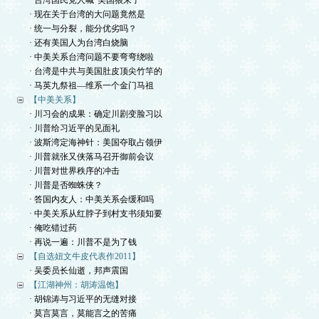
· 台湾国民党人喊“美国狼来了”
· 现在关于台湾的大问题竟然是
· 统一与分裂，能分优劣吗？
· 还有美国人为台湾白烧脑
· 中美关系台湾问题不要弯弯绕啦
· 台湾是中共与美国肚皮顶尖竹竿的
· 马英九祭祖—维系一个金门马祖
【中美关系】
· 川习会的成果：确定川剧变脸习以
· 川普给习近平的见面礼
· 波斯湾定海神针：美国夺取占领伊
· 川普就张又侠落马召开御前会议
· 川普对世界秩序的冲击
· 川普是否蜘蛛侠？
· 答国内友人：中美关系会缓和吗
· 中美关系从红脖子到村支书须知要
· 俺吃错过药
· 再说一遍：川普不是为了钱
【自选妞文牛皮代表作2011】
· 吴委员长仙逝，邦声震国
【江湖神州：胡涛温饱】
· 胡锦涛与习近平的无缝对接
· 莫言莫言，莫能言之的苦痛