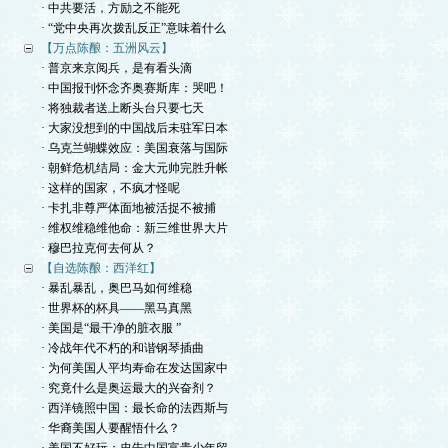
· 中共要活，方励之不能死
· “党中央再次拨乱反正”意味着什么
【万点陈酿：五洲风云】
· 普京来京阅兵，是有看头滴
· 中国报刊怀念齐奥赛斯库：哭吧！
· 将独裁者送上断头台只要七天
· 大家没想到的中国战后未驻军日本
· 乌克兰蝴蝶效应：美国衰落与国际
· 朝鲜危机结局：金大元帅完胜升帐
· 这样的国家，不疯才怪呢
· 卡扎非尊严体面地被活捉不被捕
· 维权维稳维他命：新三维世界大片
· 穆巴拉克何去何从？
【自选陈酿：西洋红】
· 暴乱暴乱，奥巴马如何维稳
· 世界杯的杯具——黑马真黑
· 美国是“最干净的脏衣服 ”
· 冷战年代不朽的和谐钢琴插曲
· 为何美国人平均寿命在发达国家中
· 究竟什么是奥运最大的兴奋剂？
· 西洋镜照中国：最长命的法西斯与
· 华裔美国人要醒悟什么？