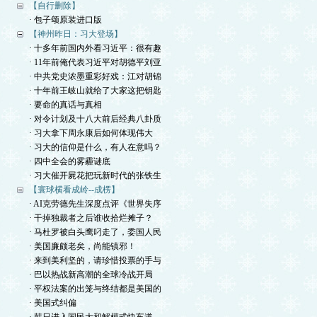
【自行删除】
· 包子颂原装进口版
【神州昨日：习大登场】
· 十多年前国内外看习近平：很有趣
· 11年前俺代表习近平对胡德平刘亚
· 中共党史浓墨重彩好戏：江对胡锦
· 十年前王岐山就给了大家这把钥匙
· 要命的真话与真相
· 对令计划及十八大前后经典八卦质
· 习大拿下周永康后如何体现伟大
· 习大的信仰是什么，有人在意吗？
· 四中全会的雾霾谜底
· 习大催开屍花把玩新时代的张铁生
【寰球横看成岭--成楞】
· AI克劳德先生深度点评《世界失序
· 干掉独裁者之后谁收拾烂摊子？
· 马杜罗被白头鹰叼走了，委国人民
· 美国廉颇老矣，尚能镇邪！
· 来到美利坚的，请珍惜投票的手与
· 巴以热战新高潮的全球冷战开局
· 平权法案的出笼与终结都是美国的
· 美国式纠偏