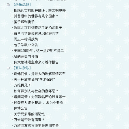
【愚乐鸽鹞】
· 拒绝死亡的四种翻译：跨文明厚葬
· 川普眼中的世界有几个国家？
· 骗子遇到傻子
· 咏叹北京月饼吃坏了尼泊尔肚子
· 白草同学是位有见识的好同学
· 同志—称谓残简
· 包子学歇业公告
· 美国250周年，这一点证明不是二
· AI的完美与可怕
· 伟大领袖毛主席来万维作报告
【五味杂陈】
· 说他们傻，是最大的理解温情甚至
· 关于种族主义的“学术探讨”
· 万维再见！
· 如何识别人与社会的蠢坏恶？
· 请问网管；为何跟帖评论只显示一
· 抄袭在万维不犯法， 因为不要脸
· 休博公告
· 关于死多维的活记忆
· 万维是否带有病毒？
· 万维网友寡言博主辞世周年祭