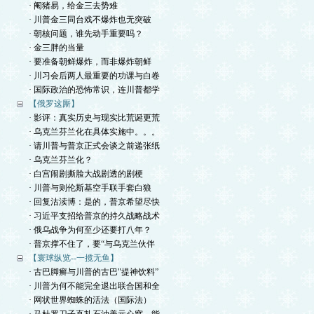
· 阉猪易，给金三去势难
· 川普金三同台戏不爆炸也无突破
· 朝核问题，谁先动手重要吗？
· 金三胖的当量
· 要准备朝鲜爆炸，而非爆炸朝鲜
· 川习会后两人最重要的功课与白卷
· 国际政治的恐怖常识，连川普都学
【俄罗这厮】
· 影评：真实历史与现实比荒诞更荒
· 乌克兰芬兰化在具体实施中。。。
· 请川普与普京正式会谈之前递张纸
· 乌克兰芬兰化？
· 白宫闹剧撕脸大战剧透的剧梗
· 川普与则伦斯基空手联手套白狼
· 回复沽渎博：是的，普京希望尽快
· 习近平支招给普京的持久战略战术
· 俄乌战争为何至少还要打八年？
· 普京撑不住了，要“与乌克兰伙伴
【寰球纵览--一揽无鱼】
· 古巴脚癣与川普的古巴"提神饮料”
· 川普为何不能完全退出联合国和全
· 网状世界蜘蛛的活法（国际法）