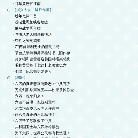
· 甘草黄连忆江南
【湿兴大发：噱月作茧】
· 过年七律二首
· 游湖北恩施峡谷地缝
· 俄乌战争周年律
· 与快活老人唱诗很快活
· 红耗之智阉鸡知
· ZT两首犀利无比的清明古诗
· 茅台抗旱诗和鼻涕检讨书（旧作存
· 骑驴唱和曹雪葵迎韩国朴槿惠总统
· 唱和曹雪葵【七律】老顽童忆六一
· 七律：纪念撒切尔夫人
【8964】
· 六四的真正悲哀与险恶：中共万岁
· 刀光剑影杀声嘹亮——如果杀掉你全
· 六四，魂兮归来！
· 六四不反毛，也就别骂邓
· 64坎坷百岁风云老人许家屯
· 什么是真正的六四精神？
· 六四毁了苏联救了中共
· 共和国卫士与六四持枪暴徒
· 为了六四，世界公民都有权怒吼！