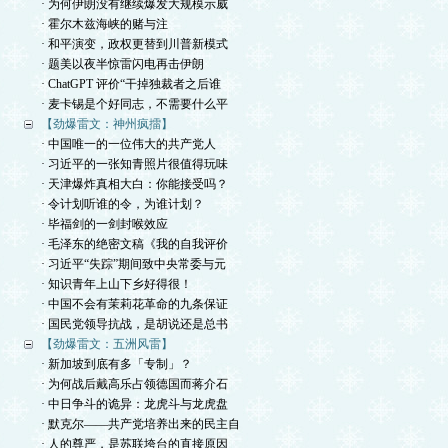
· 为何伊朗没有继续爆发大规模示威
· 霍尔木兹海峡的赌与注
· 和平演变，政权更替到川普新模式
· 题美以夜半惊雷闪电再击伊朗
· ChatGPT 评价“干掉独裁者之后谁
· 麦卡锡是个好同志，不需要什么平
【劲爆雷文：神州疯擂】
· 中国唯一的一位伟大的共产党人
· 习近平的一张知青照片很值得玩味
· 天津爆炸真相大白：你能接受吗？
· 令计划听谁的令，为谁计划？
· 毕福剑的一剑封喉效应
· 毛泽东的绝密文稿《我的自我评价
· 习近平“失踪”期间致中央常委与元
· 知识青年上山下乡好得很！
· 中国不会有茉莉花革命的九条保证
· 国民党领导抗战，是胡说还是总书
【劲爆雷文：五洲风雷】
· 新加坡到底有多「专制」？
· 为何战后戴高乐占领德国而蒋介石
· 中日争斗的诡异：龙虎斗与龙虎盘
· 默克尔——共产党培养出来的民主自
· 人的尊严，是苏联垮台的直接原因