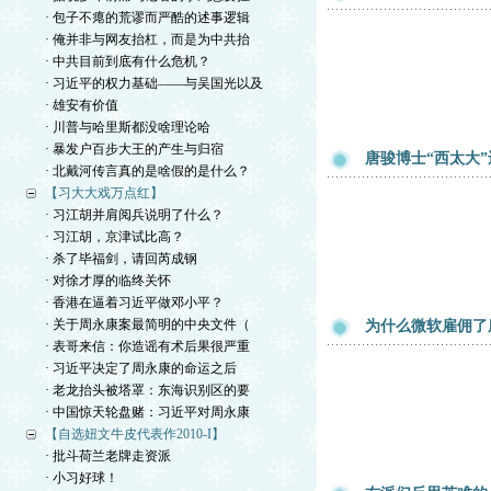
· 包子不瘪的荒谬而严酷的述事逻辑
· 俺并非与网友抬杠，而是为中共抬
· 中共目前到底有什么危机？
· 习近平的权力基础——与吴国光以及
· 雄安有价值
· 川普与哈里斯都没啥理论哈
· 暴发户百步大王的产生与归宿
唐骏博士“西太大”
· 北戴河传言真的是啥假的是什么？
【习大大戏万点红】
· 习江胡并肩阅兵说明了什么？
· 习江胡，京津试比高？
· 杀了毕福剑，请回芮成钢
· 对徐才厚的临终关怀
· 香港在逼着习近平做邓小平？
· 关于周永康案最简明的中央文件（
为什么微软雇佣了
· 表哥来信：你造谣有术后果很严重
· 习近平决定了周永康的命运之后
· 老龙抬头被塔罩：东海识别区的要
· 中国惊天轮盘赌：习近平对周永康
【自选妞文牛皮代表作2010-I】
· 批斗荷兰老牌走资派
· 小习好球！