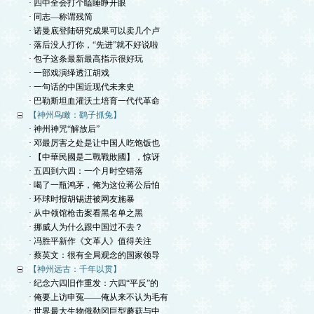
· 四中全会打个瞌睡睁开眼
· 同志—称谓残简
· 诺曼底登陆研究成果可以卖几个卢
· 落后没人打你，“先进”就不好说啦
· 包子这条最新最高指示很好玩
· 一部戏演绎透江胡戏
· 一句话的中国近现代未来史
· 巴勒斯坦血灌沃土培育一代代革命
【神州鸟瞰：鹞子抓兔】
· 神州神咒“解放后”
· 邓最厉害之处是让中国人吃饱饭也
· 【中華民國是二戰戰敗國】，惊讶
· 五四到六四：一个月时空错落
· 喝了一瓶鸿茅，俺为这位蒋公后怕
· 环球时报胡锡进被网友施暴
· 从中领馆枪击案看黑名单之黑
· 挪威人为什么跟中国过不去？
· 冯胜平新作《文革人》值得关注
· 蔡英文：很有全局观念的国家领导
【神州远古：千年以贯】
· 纪念六四旧作重发：六四“平反”的
· 俺要上访申冤——俺从来不认为毛有
· 世界最大生物俄勒冈巨型蘑菇与中