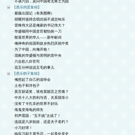
· 不谈六四，莫问中国有无将士为国
【愚乐鸽蛋集锦】
· 紫薇出国记（有美图啊）
· 胡耀邦值得念唱但搞不成交响乐
· 雷锋伟大还是俺家的书记伟大？
· 华盛顿同中国贪官都怕挨一刀
· 散落世界的华人——新年献词
· 俺神奇的祖国和故乡热烈庆祝中奖
· 为了中国，向俺开炮！
· 混账的华盛顿与英明的党中央
· 六合彩八卦官司
· 花五分钟说说五毛的事儿
【愚乐鹞子集锦】
· 俺想起了自己的追悼会
· 土包子和洋包子
· 莫言获诺奖，谁有莫能言之苦痛？
· 中共十八大胜利与否，关系我等小
· 没有了卡扎非的世界不好玩
· 海鬼变海龟的得失
· 邦声震国：“五不搞”太搞了！
· 连战是六岁娃娃，还是夫子老朽？
· 小习好球！
· 响应习副主席号召，一起美化党史