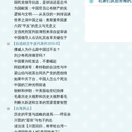
右派们反思苦难的
· 国民党领导抗战，是胡说还是总书
· 为国献策：中国官员公布财产的实
· 逻辑与文明——从吴仪的一则传说谈
· 世界之涡中国之福：奥斯曼帝国废
· 六四“平反”的意义与无意义
· 文强死刑宣判前薄熙来亲自提审谈
· 中国领导人出访礼宾改革关键在于
【自选妞文牛皮代表作2010-II】
· 挪威人为什么跟中国过不去？
· 刘少奇死得痛苦吗？
· 中国要兴旺发达，不要崛起
· 阿妞搏涛哥：希特勒的合法性与中
· 梁山伯与祝英台同共产党的恩怨情
· 如果中共下台，中国人怎么个死法
· 中国的三种光明前途
· 朝鲜和伊朗：中美面临世纪抉择
· 毛看历史大视野和历史大视野看毛
· 判断大跃进和文革的荒谬需要智慧
【台海风云】
· 历史的牢笼与战略的迷局——呼应余
· 川普的“嚣张”与包子的怂
· 读沽渎【川普回归，将带给台湾一