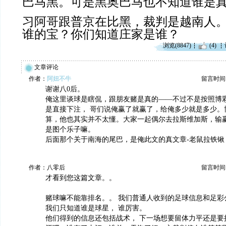
巴马黑。可是黑奥巴马也不知道谁是
习阿哥跟普京在比黑，裁判是越南人
谁的宝？你们知道庄家是谁？
浏览(8847)
(4)
文章评论
作者：
阿妞不牛
留言时间：20
谢谢八0后。
俺这里谈球是瞎侃，跟朋友赌是真的——不过不是按照博
是直接下注， 哥们说俺赢了就赢了，给俺多少就是多少。
算，他也其实并不太懂。大家一起偶尔去拉斯维加斯，输
是图个乐子嘛。
后面那个关于南海的尾巴，是俺此文的真文章-老鼠拉铁锹
作者：八零后
留言时间：20
才看到您这篇文章。。
赌球嘛不能靠排名。。 我们普通人收到的足球信息和足彩
我们只知道谁是球星， 谁厉害。
他们得到的信息还包括战术， 下一场想要留体力平还是要