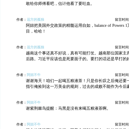
敢给你师傅看吧，估计他看了要吐血。
作者：
远方的孤独
留言时间：20
阿妞把美国外交政策的精髓运用自如，balance of Power
目，哈哈！
作者：
远方的孤独
留言时间：20
越南这个事还真不好说，真有可能打仗。越南那位国家主
后路。习近平应该也是死要面子的。要打的话还是早打的
作者：
阿妞不牛
留言时间：20
谢谢海天！咱们一起喝五粮液茶！只是你长叹之后俺还要
指引俺捡到这一万美金的规则，过去的成败不能作为今后
作者：
阿妞不牛
留言时间：20
谢紫荆棘鸟提醒：马黑是没有来喝五粮液茶啊。
作者：
阿妞不牛
留言时间：20