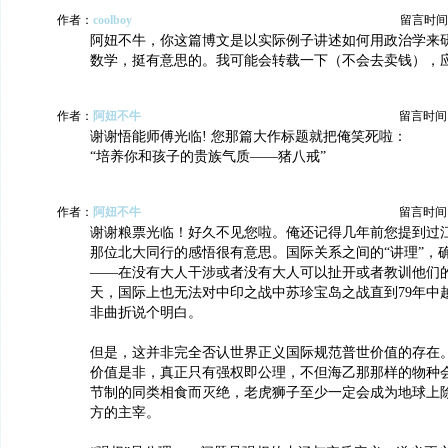
作者：
coolboy
留言时间：20
阿妞不牛，你这篇博文是以实际例子讲述如何用政治学来
数学，挺有意思的。我可能会转载一下（不会去卖钱），
作者：
阿妞不牛
留言时间：20
谢谢悟能师傅光临! 您那篇大作标题就把俺笑死啦：
“培养你和孩子的贵族气质——猪八戒”
作者：
阿妞不牛
留言时间：20
谢谢粮票光临！好久不见您啦。俺还记得几年前您提到过江
那位北大同行的感悟很有意思。国际关系之间的“讲理”，
——在没有大人干涉或者没有大人可以扯开或者教训他们
天，国际上也无法对中印之战中苏珍宝岛之战直到79年中
非曲折说个明白。
但是，这并非完全否认世界正义国际规范普世价值的存在
价值是非，真正只有强权即公理，不但海乙那那样的物种
节制的同类相食而灭绝，老虎狮子至少一定会成为地球上
方的主宰。