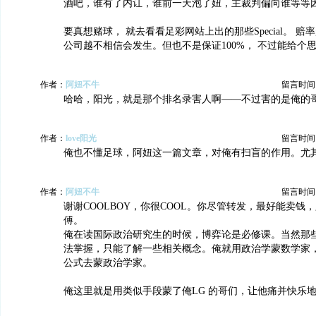
酒吧，谁有了内讧，谁前一天泡了妞，主裁判偏向谁等等
要真想赌球， 就去看看足彩网站上出的那些Special。 赔
公司越不相信会发生。但也不是保证100%， 不过能给个
作者：
阿妞不牛
留言时间：20
哈哈，阳光，就是那个排名录害人啊——不过害的是俺的
作者：
love阳光
留言时间：20
俺也不懂足球，阿妞这一篇文章，对俺有扫盲的作用。尤
作者：
阿妞不牛
留言时间：20
谢谢COOLBOY，你很COOL。你尽管转发，最好能卖钱
傅。
俺在读国际政治研究生的时候，博弈论是必修课。当然那
法掌握，只能了解一些相关概念。俺就用政治学蒙数学家
公式去蒙政治学家。
俺这里就是用类似手段蒙了俺LG 的哥们，让他痛并快乐