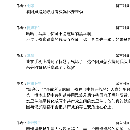
作者：
七郎
留言时间：20
看阿妞赌足球必看实况比赛来劲！！
作者：
阿妞不牛
留言时间：20
哈哈，马黑，你可不是这里的黑马啊。
不过，俺这赌赢的钱买五粮液，你可意拿去一箱，如果马
作者：
马黑
留言时间：20
我在手机上看到了标题，气坏了，这个阿妞怎么搞到我头
来是阿妞赌球赢钱了，祝贺！
作者：
阿妞不牛
留言时间：20
“皇帝没了”跟俺所见略同。俺在《中越开战的C 因素》里
势，根本上是中共和越共用民族矛盾转移国内矛盾的所致
窝里斗如果转化成两个共产党之间的窝里斗，他们真的就会
国与俄罗斯都不会把共产党的存亡安危挂在心上。
作者：
皇帝没了
留言时间：20
南海里都是生意人或说是骗子，弄一个南海海战的皮球，