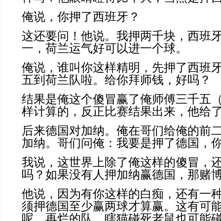
俺说，你押了西班牙？
这还要问！他说。我押两千块，西班
一，荷兰运气好可以进一个球。
俺说，谁叫你这样精明，先押了西班
五到荷兰队啦。给你拜师钱，好吗？
结果是俺这个傻冒赢了俺师傅三千五
样计算的，反正比赛结果出来，他给
后来德国对加纳。俺在哥们给俺的前
加纳。哥们问俺：我要是押了德国，
我说，这世界上除了俺这样的傻冒，
吗？如果没有人押加纳赢德国，那赌
他说，因为有你这样的白痴，还有一
须押德国至少赢两球才算赢。这有可
呢。再烂的队，瞎猫碰死老鼠也可能