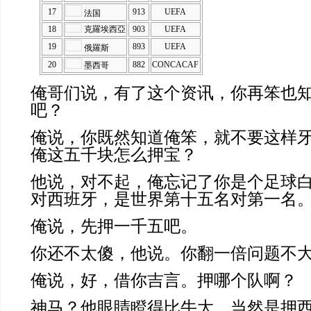
17
913
UEFA
法国
18
克羅埃西亞
903
UEFA
19
893
UEFA
俄羅斯
20
882
CONCACAF
墨西哥
俺哥们说，
有了这个资讯，
你再笨也
吧？
俺说，你既然知道俺笨，就不要这样
俺这五千块怎么押宝？
他说，对不起，俺忘记了你是个足球
对西班牙，是世界第十五名对第一名
俺说，先押一千五吧。
你还不太傻，他说。你翻一倍问题不
俺说，好，借你吉言。押哪个队啊？
神马？他眼睛瞪得比牛大，当然是押