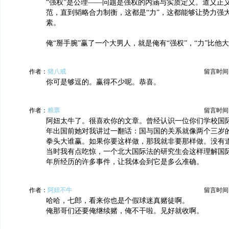
“强权”是公理——问题是强权的内涵与实质定义。道义正
范，直到韬略合力制衡，这都是“力”，这都能够让势力强
素。
俺“掰手腕”赢了一个大男人，就是俺有“强权”，“力”比他
作者：
猪八戒
留言时间：20
你可是够逗的。赢得不少呢。恭喜。
作者：
粮票
留言时间：20
阿妞太牛了。很喜欢你的文章。曾经认识一位你们学校国
年出国前她对我讲过一翻话：国与国的关系就像两个三岁
拳头大谁赢。如果你要这样做，那我就非要那样做。没有
当时我有点吃惊，一个北大国际法的研究生会这样理解国
年所经历的许多事件，让我体会到它是多么准确。
作者：
阿妞不牛
留言时间：20
哈哈，七郎，看来你也是个假球迷真赌徒啊。
俺那哥们还要俺继续赌，俺不干啦。见好就收啊。