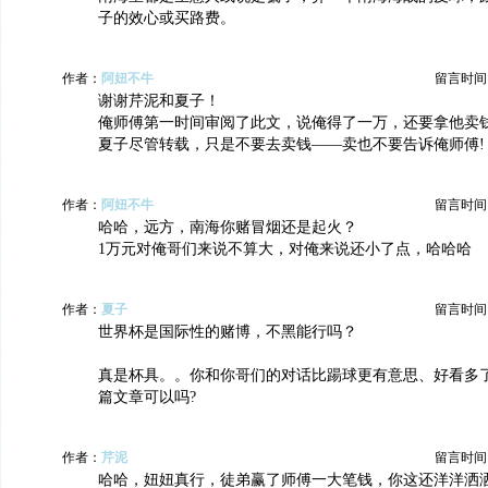
子的效心或买路费。
作者：
阿妞不牛
留言时间：20
谢谢芹泥和夏子！
俺师傅第一时间审阅了此文，说俺得了一万，还要拿他卖
夏子尽管转载，只是不要去卖钱——卖也不要告诉俺师傅!
作者：
阿妞不牛
留言时间：20
哈哈，远方，南海你赌冒烟还是起火？
1万元对俺哥们来说不算大，对俺来说还小了点，哈哈哈
作者：
夏子
留言时间：20
世界杯是国际性的赌博，不黑能行吗？
真是杯具。。你和你哥们的对话比踼球更有意思、好看多
篇文章可以吗?
作者：
芹泥
留言时间：20
哈哈，妞妞真行，徒弟赢了师傅一大笔钱，你这还洋洋洒