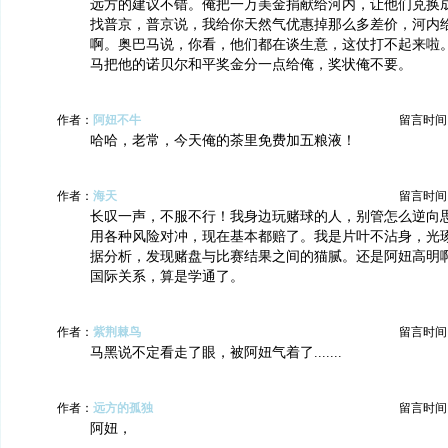
远方的建议不错。俺把一万美金捐献给河内，让他们兑换
找普京，普京说，我给你天然气优惠掉那么多差价，河内
啊。奥巴马说，你看，他们都在谈生意，这仗打不起来啦
马把他的诺贝尔和平奖金分一点给俺，奖状俺不要。
作者：
阿妞不牛
留言时间：20
哈哈，老常，今天俺的茶里免费加五粮液！
作者：
海天
留言时间：20
长叹一声，不服不行！我身边玩赌球的人，别管怎么逆向
用各种风险对冲，现在基本都赔了。我是片叶不沾身，光
据分析，发现赌盘与比赛结果之间的猫腻。还是阿妞高明
国际关系，算是学通了。
作者：
紫荆棘鸟
留言时间：20
马黑说不定看走了眼，被阿妞气着了.......
作者：
远方的孤独
留言时间：20
阿妞，