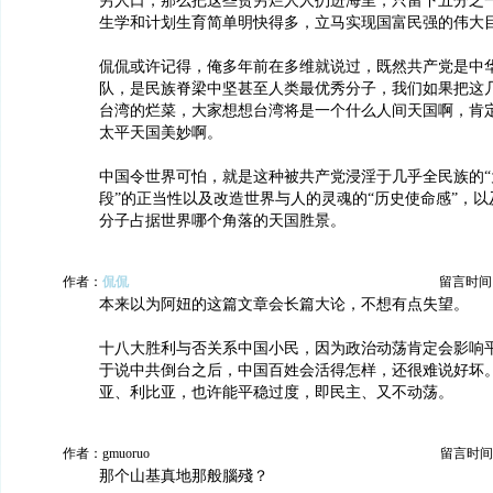
穷人口，那么把这些贫穷烂人人扔进海里，只留下五分之
生学和计划生育简单明快得多，立马实现国富民强的伟大
侃侃或许记得，俺多年前在多维就说过，既然共产党是中
队，是民族脊梁中坚甚至人类最优秀分子，我们如果把这
台湾的烂菜，大家想想台湾将是一个什么人间天国啊，肯
太平天国美妙啊。
中国令世界可怕，就是这种被共产党浸淫于几乎全民族的“
段”的正当性以及改造世界与人的灵魂的“历史使命感”，
分子占据世界哪个角落的天国胜景。
作者：
侃侃
留言时间：20
本来以为阿妞的这篇文章会长篇大论，不想有点失望。
十八大胜利与否关系中国小民，因为政治动荡肯定会影响
于说中共倒台之后，中国百姓会活得怎样，还很难说好坏
亚、利比亚，也许能平稳过度，即民主、又不动荡。
作者：gmuoruo
留言时间：20
那个山基真地那般腦殘？