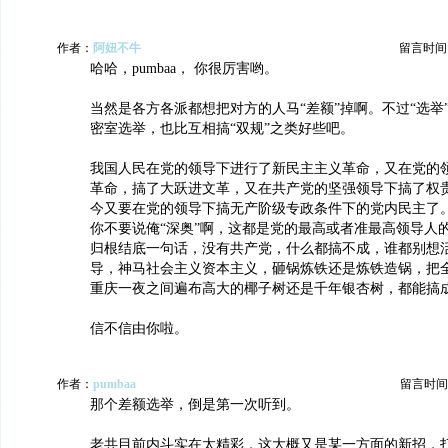
作者：
阿妞不牛
留言时间：20
哈哈，pumbaa， 你很厉害哟。
当然是各方各派都想把对方的人马“差额”掉啊。不过“选举
密室选举，也比互相搞“双规”之类好些吧。
我国人民在党的领导下进行了新民主主义革命，又在党的
革命，搞了大跃进文革，又在共产党的坚强领导下搞了权
今又要在党的领导下搞无产阶级专政条件下的党内民主了。嘿
你不要说俺“深奥”啊，这都是党的最高或者准最高领导人
归根结底一句话，没有共产党，什么都搞不成，谁都别想
导，神马社会主义资本主义，砸锅炼铁还是炼铁造锅，把
重庆一夜之间遍布高大的椰子树还是千年银杏树，都能搞
信不信由你啦。
作者：
pumbaa
留言时间：20
那个差额选举，倒是第一次听到。
老共目前内斗实在太精彩，这大概又是某一方面的新招，打