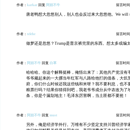
作者：
karkar
回复
阿妞不牛
留言时间：20
唐老鸭想大忽悠别人，别人也会反过来大忽悠他。We will s
作者：
telehe
留言时间：20
做梦还是忽悠？Trump是普京裤兜里的东西。想太多或编
作者：
阿妞不牛
回复
白草
留言时间：20
哈哈哈。你这个解释挺棒，俺悟出来了：其他共产党没有
爷爷藏起来的一大摞当年红军与八路给他打的借条，大饥
府，你们什么时候还我这些钱和米呀？我不要利息，也不
粮票行吗？结果你猜得到吧，我老爷爷成分从中农改为了
条，你是个漏划地主！毛泽东厉害啊，当土匪都不要抢！
作者：
阿妞不牛
回复
must
留言时间：20
另外，俺是经济学外行。万维有不少坚定支持川普经济学