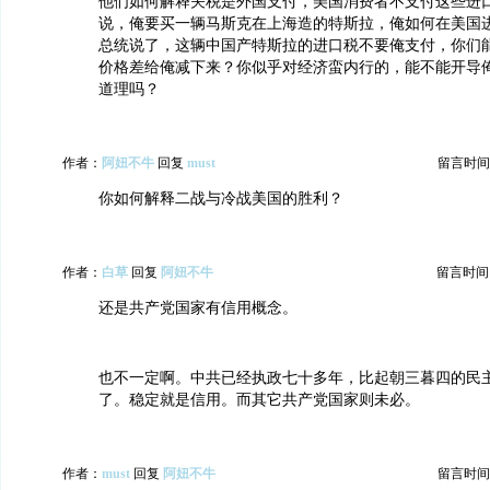
他们如何解释关税是外国支付，美国消费者不支付这些进
说，俺要买一辆马斯克在上海造的特斯拉，俺如何在美国
总统说了，这辆中国产特斯拉的进口税不要俺支付，你们
价格差给俺减下来？你似乎对经济蛮内行的，能不能开导
道理吗？
作者：
阿妞不牛
回复
must
留言时间：20
你如何解释二战与冷战美国的胜利？
作者：
白草
回复
阿妞不牛
留言时间：20
还是共产党国家有信用概念。
也不一定啊。中共已经执政七十多年，比起朝三暮四的民
了。稳定就是信用。而其它共产党国家则未必。
作者：
must
回复
阿妞不牛
留言时间：20