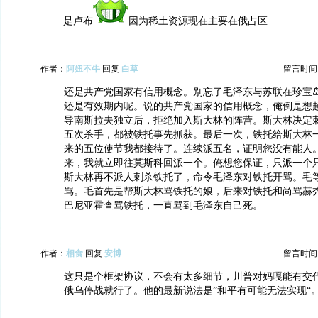
是卢布
因为稀土资源现在主要在俄占区
作者：
阿妞不牛
回复
白草
留言时间：20
还是共产党国家有信用概念。别忘了毛泽东与苏联在珍宝
还是有效期内呢。说的共产党国家的信用概念，俺倒是想
导南斯拉夫独立后，拒绝加入斯大林的阵营。斯大林决定
五次杀手，都被铁托事先抓获。最后一次，铁托给斯大林
来的五位使节我都接待了。连续派五名，证明您没有能人
来，我就立即往莫斯科回派一个。俺想您保证，只派一个
斯大林再不派人刺杀铁托了，命令毛泽东对铁托开骂。毛
骂。毛首先是帮斯大林骂铁托的娘，后来对铁托和尚骂赫
巴尼亚霍查骂铁托，一直骂到毛泽东自己死。
作者：
相食
回复
安博
留言时间：20
这只是个框架协议，不会有太多细节，川普对妈嘎能有交
俄乌停战就行了。他的最新说法是”和平有可能无法实现“