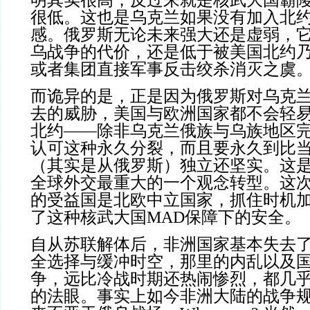
明其实很高，反过来就是核武大国霸
很低。这也是乌克兰如果没有加入北
感。俄罗斯无论未来强大还是虚弱，
乌战争的代价，还是低于被美国北约
或者集团直接军事反击绞杀消灭之虞
而诡异的是，正是因为俄罗斯对乌克
去的威胁，美国与欧洲国家都不会轻
北约——除非乌克兰俄族与乌族地区
认可这种永久分裂，而且要永久到比
（其实是从俄罗斯）独立还坚实。这
全球外交最重大的一个观念转型。这
的受益国是北欧中立国家，抓住时机
了这种核武大国MAD保障下的安全。
自从苏联解体后，非洲国家基本失去
全选择与缓冲时空，那里的内乱以及
争，远比冷战时期还热闹惨烈，都几
的法眼。事实上如今非洲大陆的战争