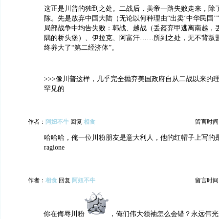
这正是川普的独到之处。二战后，美帝一路失败走来，除了
陈。先是放弃中国大陆（无论以何种理由“出卖‘中华民国’
局部战争中均告失败：韩战、越战（丢盔弃甲逃离南越，
隅的桥头堡）、伊拉克、阿富汗……所到之处，无不背叛
终养大了“第二经济体”。
>>>像川普这样，几乎完全抛弃美国政府自从二战以来的
罕见的
作者：
阿妞不牛
回复
相食
留言时间：20
哈哈哈，俺一位川粉朋友是意大利人，他的红帽子上写的是：Trum
ragione
作者：
相食
回复
阿妞不牛
留言时间：20
你在侮辱川粉
，俺们伟大领袖怎么会错？永远伟光正！