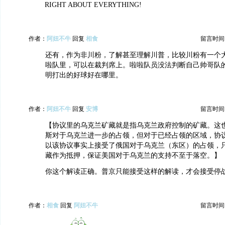
RIGHT ABOUT EVERYTHING!
作者：
阿妞不牛
回复
相食
留言时间：20
还有，作为非川粉，了解甚至理解川普，比较川粉有一个
啦队里，可以在裁判席上。啦啦队员没法判断自己帅哥队
明打出的好球好在哪里。
作者：
阿妞不牛
回复
安博
留言时间：20
【协议里的乌克兰矿藏就是指乌克兰政府控制的矿藏。这
斯对于乌克兰进一步的占领，但对于已经占领的区域，协
以该协议事实上接受了俄国对于乌克兰（东区）的占领，
藏作为抵押，保证美国对于乌克兰的支持不至于落空。】
你这个解读正确。普京只能接受这样的解读，才会接受停
作者：
相食
回复
阿妞不牛
留言时间：20