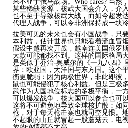
来不亚于俄乌战场。Who cares? 当
某些稀缺资源，核武大国会介入，介
也不至于导致核武大战，而如今超发
代理人战争，可以令非洲保持成一块
拉美可见的未来也会有小国战争，只
本利益，估计世界也只能看着流血冒
假设中越再次开战，越南连美国俄罗
大款可能都找不到。这样的国际格局
是类似于乔治-奥威尔的《一九八四》
界：欧亚国，大洋国与东方国。这个
衡更脆弱：因为两极世界，非此即彼
鼠也可能侵犯了核心利益。但是三极
武作为大国地位标志的多极平衡，一
可以爆发战争，核大国可以参合也可
这将不可避免地导致全球核扩散：如
枪，对于每天枪击案也就司空见惯。
不起眼的山丘就冒起一股蘑菇云，电
放的热情都不太高。