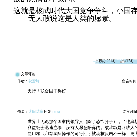
这就是核武时代大国竞争争斗，小国
——无人敢说这是人类的愿景。
浏览(42248)
(178)
文章评论
作者：
花蜜蜂
留言时间：20
支持！联合国干得好！
作者：
太阳花童
回复
must
留言时间：20
世界上无论那个国家的领导人（除了恐怖分子），当他真
利益链会迅速崩塌；没有人愿意陪葬的。核武就是吓唬人
使用核武和有实际操作的可行性；被动核反击不一样，更