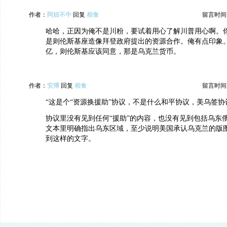
作者：
阿妞不牛
回复
相食
留言时间：20
哈哈，正因为俺不是川粉，要试着用心了解川普用心啊。
是则伦斯基座造像拜登政府提出的资源合作。俺有点印象。川
亿，则伦斯基应该同意，那是乌克兰货币。
作者：
安博
回复
相食
留言时间：20
“这是个“资源换援助”协议，不是什么和平协议，美乌签协
协议里没有见到任何“援助”的内容，也没有见到包括乌东
文本里明确指出乌东区域，至少说明美国承认乌克兰的版
到这样的文字。