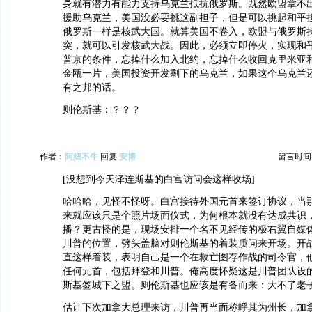
身就有潜力有能力支持乌克兰抵抗俄罗斯。既然欧盟拿不
援助乌克兰，美国没必要挑这副担子，但是可以挑起和平
俄罗斯一样是核武大国。就算美国不卷入，欧盟与俄罗斯
突，就可以引发核武大战。因此，必须立即停火，实现和
普京的条件，忘掉什么加入北约，忘掉什么收回克里米亚
金瓯一片，美国投资开发剩下的乌克兰，如果这个乌克兰
有之邦的话。
则伦斯基：？？？
作者：
阿妞不牛
回复
安博
留言时间：20
[没想到今天泽连斯基的白宫访问会这样收场]
哈哈哈，见怪不怪呀。白宫接待外国元首来签订协议，当
来就应该只是个照片场面仪式，为何根本就没有达成共识
播？更古怪的是，现场安排一个名不见经传的极右翼自媒体
川普的位置，劈头盖脑对则伦斯基的着装质问来开场。开
直这样着装，表明自己是一个在救亡图存作战的司令官，
任何元首，包括拜登和川普。俺高度怀疑这是川普团队设
斯基签城下之盟。则伦斯基也应该是有备而来：大不了老
估计下次加拿大总理来访，川普再当面称呼其为州长，加拿