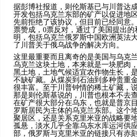
据彭博社报道，则伦斯基已与川普达
开发包括乌克兰东部的矿产以促进地
先前拒绝了该协议，但目前已经同意。
票赞成，0票反对，通过了美国提出的
明，包括乌克兰俄罗斯中国欧洲英法
了川普关于俄乌战争的解决方向。
这里最重要而且离奇的是美国与乌克兰
乌克兰这块土地，本来就是一块肥肉
黑土地，土地气候适宜农作物生长，
不缺矿藏。从煤炭到石油到多种贵重
很丰富。至于川普钟情的稀土矿藏，说
那是则伦斯基说的，川普也根本不去
在矿产很大部分在乌东，也就是普京
罗斯居民为主体的乌克兰东部。这个
聚居区，还是关系克里米亚的战略要
孤悬，淡水几乎全靠乌东水库运河供
部，俄罗斯与克里米亚的链接只有赤