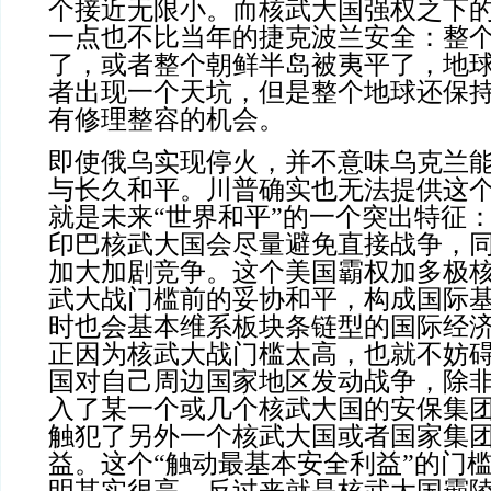
个接近无限小。而核武大国强权之下
一点也不比当年的捷克波兰安全：整
了，或者整个朝鲜半岛被夷平了，地
者出现一个天坑，但是整个地球还保
有修理整容的机会。
即使俄乌实现停火，并不意味乌克兰
与长久和平。川普确实也无法提供这
就是未来“世界和平”的一个突出特征
印巴核武大国会尽量避免直接战争，
加大加剧竞争。这个美国霸权加多极
武大战门槛前的妥协和平，构成国际
时也会基本维系板块条链型的国际经
正因为核武大战门槛太高，也就不妨
国对自己周边国家地区发动战争，除
入了某一个或几个核武大国的安保集
触犯了另外一个核武大国或者国家集
益。这个“触动最基本安全利益”的门