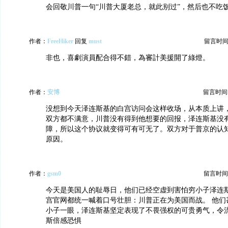
会回敬川普一句“川普大厦老总，就此别过”，然后也不吃
作者：
FreeHiker
回复
must
留言时间：20
非也，喜劇演員配合得不錯，為審計美援開了綠燈。
作者：
安博
留言时间：20
没想到今天泽连斯基的白宫访问会这样收场，从本质上讲
双方都不满意，川普没有得到他想要的回报，泽连斯基没
障，所以这个协议就变得可有可无了。双方对于普京的认
原因。
作者：
gsm0
留言时间：20
今天是美国人的耻辱日，他们已经空虚到害怕穷小子泽连
宫官网都统一喊着口号壮胆：川普正在为美国而战。 他们
小子一眼，泽连斯基坚定表现了不畏强权的可贵勇气，令
斯倍感恐惧