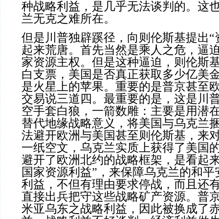
种战略利益，是几乎无法谈判的。这
兰无克之难所在。
但是川普独辟蹊径，向则伦斯基提出“
起来荒唐。首先当然是乘人之危，逼
家资源主权。但是这种逼迫，则伦斯
白支票，美国是否真正获取多少亿美
是火星上的苹果。重要的是普京甚至
交易说三道四。最重要的是，这是川
空手套白狼，一箭数雕：主要是用潜在
替代地缘战略意义，将美国与乌克兰
法避开欧洲与美国甚至则伦斯基，来
一纸空文，乌克兰实质上获得了美国
避开了欧洲北约的战略框架，是看起来
国家资源利益”，来保障乌克兰的和平
利益，不但有理由要求停战，而且还
直接出兵把守这些战略矿产资源。普
米亚乌东之战略利益，因此被换成了