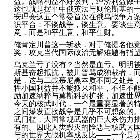
益。战略利益不好谈判，经济利益做
这也就是摆平中俄英法与则伦斯基的
安理会这五个常委首次在俄乌战争方
识平台：不谈战争，谈生意。要谈生
意，而是和平生意，和平生财。
俺肯定川普这一斩获，对于俺提名他
奖，攻克当代国际政治无解难题有指
乌克兰亏了没有？当然是血亏。明明
斯基奋起抵抗，被川普骂成独裁者，
是，这与二战慕尼黑本质不同之处是
牲小国利益并不能换来和平，不但不
励加速纳粹与莫斯科的扩张，加速世
今天的核武时代，一个最重要显著的
之间爆发直接战争是几乎不可想象的
武门槛，大国常规武器的巨大杀伤力
有的。因此
人类毁灭的险恶与
核武大
与的世界大战机率成反比——一个是