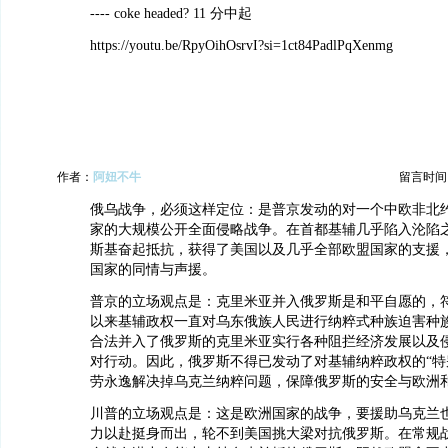
---- coke headed? 11 分中起
https://youtu.be/RpyOihOsrvI?si=1ct84PadlPqXenmg
作者：
阿妞不牛
留言时间：20
俄乌战争，必须这样定位：是普京发动的对一个中欧非北
家的大规模公开全面侵略战争。在首都基辅几乎陷入沦陷
斯基奋起抵抗，获得了美国以及几乎全部欧盟国家的支援
国家的同情与声援。
普京的立场观点是：克里米亚并入俄罗斯是和平自愿的，符合
以来基辅政权一直对乌东俄族人民进行纳粹式种族迫害种
合法并入了俄罗斯的克里米亚实行各种阻拦经济发展以及
对行动。因此，俄罗斯不得已发动了对基辅纳粹政权的“特
劳永逸解决掉乌克兰纳粹问题，保障俄罗斯的安全与欧洲
川普的立场观点是：这是欧洲国家的战争，要援助乌克兰
力以赴挺身而出，轮不到美国挑大梁对抗俄罗斯。在常规