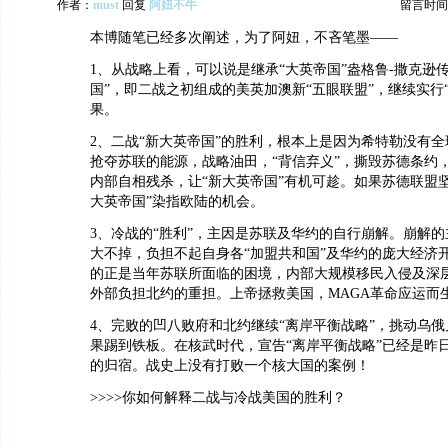
作者：
must
回复
阿妞不牛
留言时间：20
本博随笔已经多次阐述，为了阿妞，不吝笔墨——
1、从战略上看，可以说是继承“大英帝国”盎格鲁-撒克逊
国”，即二战之初组成的美英加澳新“五眼联盟”，继续实行
果。
2、二战“新大英帝国”的胜利，根本上是因为希特勒没有
抢夺苏联的能源，战略油田，“背信弃义”，撕毁苏德条约
内部自相残杀，让“新大英帝国”有机可趁。如果苏德联盟
大英帝国”染指欧陆的机会。
3、冷战的“胜利”，主因是苏联及华约的自行崩解。崩解
大不掉，负担不起自身各“加盟共和国”及华约的庞大经济
的正是当年苏联所面临的困境，内部大规模移民入侵及深
外部负担北约的重担。上帝拯救美国，MAGA革命应运而
4、完败的凹八败府和北约继续“离岸平衡战略”，挑动乌
果踢到铁板。在核武时代，宣告“离岸平衡战略”已经是昨
的归宿。战史上没有打败一个核大国的案例！
>>>>你如何解释二战与冷战美国的胜利？