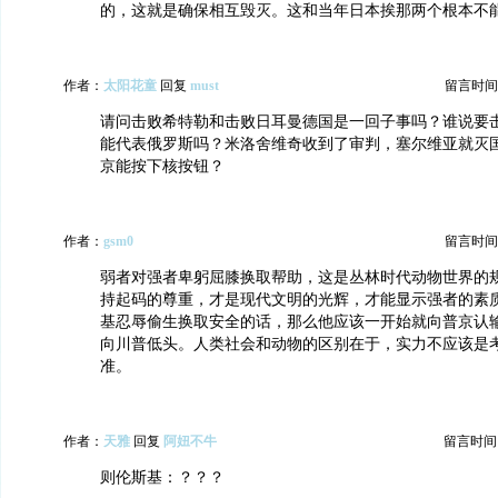
的，这就是确保相互毁灭。这和当年日本挨那两个根本不
作者：
太阳花童
回复
must
留言时间：20
请问击败希特勒和击败日耳曼德国是一回子事吗？谁说要
能代表俄罗斯吗？米洛舍维奇收到了审判，塞尔维亚就灭
京能按下核按钮？
作者：
gsm0
留言时间：20
弱者对强者卑躬屈膝换取帮助，这是丛林时代动物世界的
持起码的尊重，才是现代文明的光辉，才能显示强者的素
基忍辱偷生换取安全的话，那么他应该一开始就向普京认
向川普低头。人类社会和动物的区别在于，实力不应该是
准。
作者：
天雅
回复
阿妞不牛
留言时间：20
则伦斯基：？？？