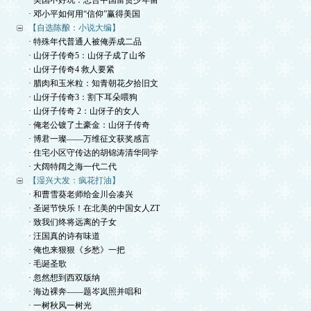
· 美国不好玩：忠告中国富贵少年留
· 邓小平如何用“信仰”赢得美国
【自选陈酿：小说大编】
· 特殊年代普通人被俺弄成二品
· 山伢子传奇5：山伢子成了山爷
· 山伢子传奇4 救人要紧
· 腊肉和玉米粒：知青朝花夕拾旧文
· 山伢子传奇3：割下耳朵喂狗
· 山伢子传奇 2：山伢子的女人
· 俺老公镀了土豪金：山伢子传奇
· 博君一璨——万维征文获奖感言
· 住宅小区守传达的胡锦涛清华同学
· 大阔特阔之海一代二代
【湿兴大发：疯花打油】
· 和曹雪葵老师给金川会凑兴
· 圣诞节快乐！在北美的中国女人ZT
· 致我们终将远离的子女
· 汪国真的诗有味道
· 俺也来狠狠《乡愁》一把
· 毛诞圣歌
· 忽然想到西双版纳
· 海边裸奔——题岑岚照并唱和
· 一树秋风一树光