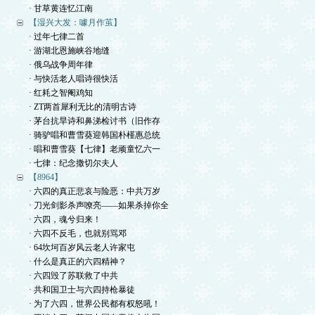
· 甘草黄连忆江南
【湿兴大发：噱月作茧】
· 过年七律二首
· 游湖北恩施峡谷地缝
· 俄乌战争周年律
· 与快活老人唱诗很快活
· 红耗之智阉鸡知
· ZT两首犀利无比的清明古诗
· 茅台抗旱诗和鼻涕检讨书（旧作存
· 骑驴唱和曹雪葵迎韩国朴槿惠总统
· 唱和曹雪葵【七律】老顽童忆六一
· 七律：纪念撒切尔夫人
【8964】
· 六四的真正悲哀与险恶：中共万岁
· 刀光剑影杀声嘹亮——如果杀掉你全
· 六四，魂兮归来！
· 六四不反毛，也就别骂邓
· 64坎坷百岁风云老人许家屯
· 什么是真正的六四精神？
· 六四毁了苏联救了中共
· 共和国卫士与六四持枪暴徒
· 为了六四，世界公民都有权怒吼！