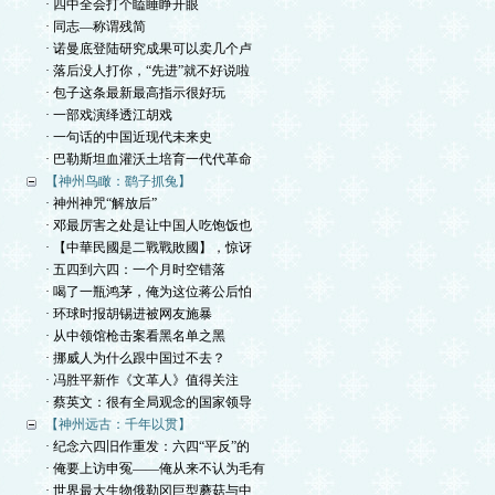
· 四中全会打个瞌睡睁开眼
· 同志—称谓残简
· 诺曼底登陆研究成果可以卖几个卢
· 落后没人打你，“先进”就不好说啦
· 包子这条最新最高指示很好玩
· 一部戏演绎透江胡戏
· 一句话的中国近现代未来史
· 巴勒斯坦血灌沃土培育一代代革命
【神州鸟瞰：鹞子抓兔】
· 神州神咒“解放后”
· 邓最厉害之处是让中国人吃饱饭也
· 【中華民國是二戰戰敗國】，惊讶
· 五四到六四：一个月时空错落
· 喝了一瓶鸿茅，俺为这位蒋公后怕
· 环球时报胡锡进被网友施暴
· 从中领馆枪击案看黑名单之黑
· 挪威人为什么跟中国过不去？
· 冯胜平新作《文革人》值得关注
· 蔡英文：很有全局观念的国家领导
【神州远古：千年以贯】
· 纪念六四旧作重发：六四“平反”的
· 俺要上访申冤——俺从来不认为毛有
· 世界最大生物俄勒冈巨型蘑菇与中