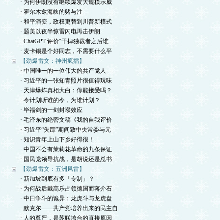
· 为何伊朗没有继续爆发大规模示威
· 霍尔木兹海峡的赌与注
· 和平演变，政权更替到川普新模式
· 题美以夜半惊雷闪电再击伊朗
· ChatGPT 评价“干掉独裁者之后谁
· 麦卡锡是个好同志，不需要什么平
【劲爆雷文：神州疯擂】
· 中国唯一的一位伟大的共产党人
· 习近平的一张知青照片很值得玩味
· 天津爆炸真相大白：你能接受吗？
· 令计划听谁的令，为谁计划？
· 毕福剑的一剑封喉效应
· 毛泽东的绝密文稿《我的自我评价
· 习近平“失踪”期间致中央常委与元
· 知识青年上山下乡好得很！
· 中国不会有茉莉花革命的九条保证
· 国民党领导抗战，是胡说还是总书
【劲爆雷文：五洲风雷】
· 新加坡到底有多「专制」？
· 为何战后戴高乐占领德国而蒋介石
· 中日争斗的诡异：龙虎斗与龙虎盘
· 默克尔——共产党培养出来的民主自
· 人的尊严，是苏联垮台的直接原因