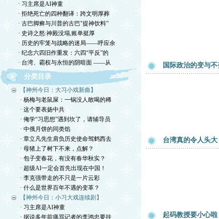
· 习主席是AI神童
· 拒绝死亡的四种翻译：跨文明厚葬
· 古巴脚癣与川普的古巴"提神饮料”
· 史诗之怒:神殿没塌,账单挺厚
· 历史的牢笼与战略的迷局——呼应余
· 纪念六四旧作重发：六四“平反”的
· 台湾、霸权与永恒的阴暗面 ——从
国际政治的变与不
分类目录
【神州今日：大习小戏新曲】
· 杨梅与老鼠屎：一锅没人敢喝的稀
· 这个要表扬中共
· 俺学“习思想”遇到坎了，请辅导员
· 中俄月饼的同类馅
· 章立凡先生肩负历史使命驾鹤西去
台湾真的令人头大
· 母猪上了树下不来，点解？
· 包子变春花，有没有春华秋实？
· 超级AI一定会首先出现在中国！
· 李克强带走的不只是一片云彩
· 什么是世界百年不遇的变革？
【神州今日：小习大戏连续剧】
· 习主席是AI神童
起码教授要小心啦
· 据说多年前痛骂记者的李鸿忠要挂