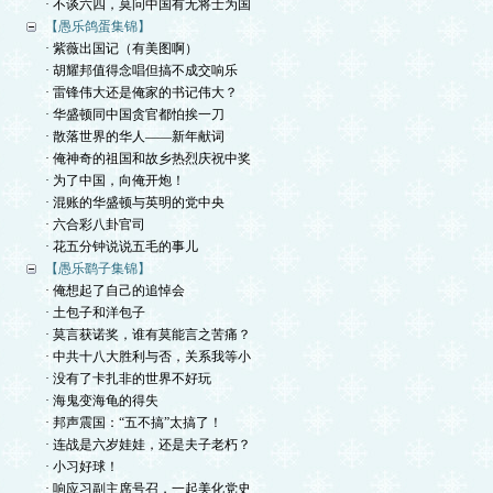
· 不谈六四，莫问中国有无将士为国
【愚乐鸽蛋集锦】
· 紫薇出国记（有美图啊）
· 胡耀邦值得念唱但搞不成交响乐
· 雷锋伟大还是俺家的书记伟大？
· 华盛顿同中国贪官都怕挨一刀
· 散落世界的华人——新年献词
· 俺神奇的祖国和故乡热烈庆祝中奖
· 为了中国，向俺开炮！
· 混账的华盛顿与英明的党中央
· 六合彩八卦官司
· 花五分钟说说五毛的事儿
【愚乐鹞子集锦】
· 俺想起了自己的追悼会
· 土包子和洋包子
· 莫言获诺奖，谁有莫能言之苦痛？
· 中共十八大胜利与否，关系我等小
· 没有了卡扎非的世界不好玩
· 海鬼变海龟的得失
· 邦声震国：“五不搞”太搞了！
· 连战是六岁娃娃，还是夫子老朽？
· 小习好球！
· 响应习副主席号召，一起美化党史