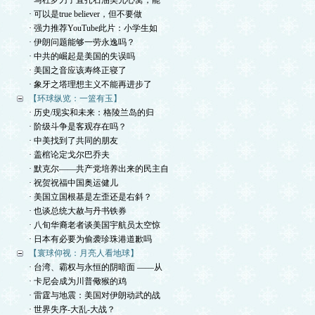
· 马杜罗刀子直扎石油美元心窝，能
· 可以是true believer，但不要做
· 强力推荐YouTube此片：小学生如
· 伊朗问题能够一劳永逸吗？
· 中共的崛起是美国的失误吗
· 美国之音应该寿终正寝了
· 象牙之塔理想主义不能再进步了
【环球纵览：一篮有玉】
· 历史/现实和未来：格陵兰岛的归
· 阶级斗争是客观存在吗？
· 中美找到了共同的朋友
· 盖棺论定戈尔巴乔夫
· 默克尔——共产党培养出来的民主自
· 祝贺祝福中国奥运健儿
· 美国立国根基是左歪还是右斜？
· 也谈总统大赦与丹书铁券
· 八旬华裔老者谈美国宇航员太空惊
· 日本有必要为偷袭珍珠港道歉吗
【寰球仰视：月亮人看地球】
· 台湾、霸权与永恒的阴暗面 ——从
· 卡尼会成为川普儆猴的鸡
· 雷霆与地震：美国对伊朗动武的战
· 世界失序-大乱-大战？