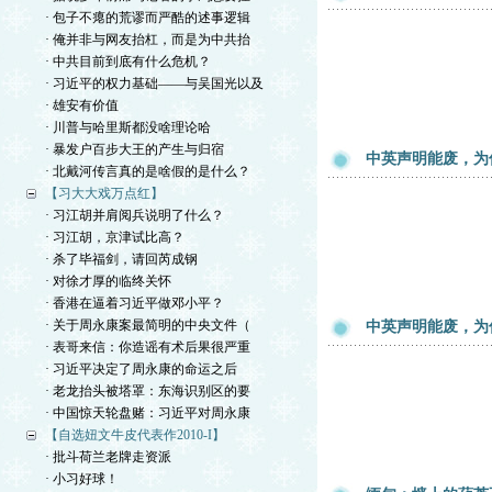
· 包子不瘪的荒谬而严酷的述事逻辑
· 俺并非与网友抬杠，而是为中共抬
· 中共目前到底有什么危机？
· 习近平的权力基础——与吴国光以及
· 雄安有价值
· 川普与哈里斯都没啥理论哈
· 暴发户百步大王的产生与归宿
中英声明能废，为
· 北戴河传言真的是啥假的是什么？
【习大大戏万点红】
· 习江胡并肩阅兵说明了什么？
· 习江胡，京津试比高？
· 杀了毕福剑，请回芮成钢
· 对徐才厚的临终关怀
· 香港在逼着习近平做邓小平？
· 关于周永康案最简明的中央文件（
中英声明能废，为
· 表哥来信：你造谣有术后果很严重
· 习近平决定了周永康的命运之后
· 老龙抬头被塔罩：东海识别区的要
· 中国惊天轮盘赌：习近平对周永康
【自选妞文牛皮代表作2010-I】
· 批斗荷兰老牌走资派
· 小习好球！