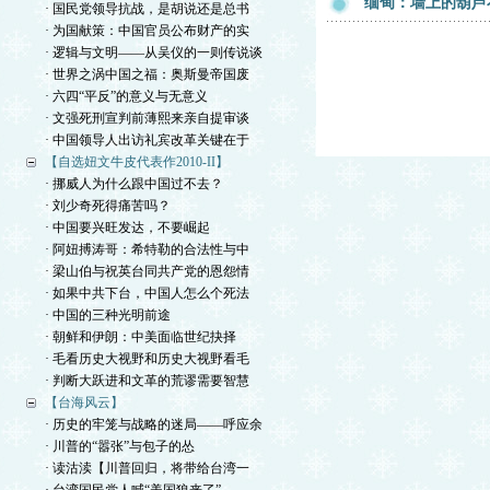
缅甸：墙上的葫芦
· 国民党领导抗战，是胡说还是总书
· 为国献策：中国官员公布财产的实
· 逻辑与文明——从吴仪的一则传说谈
· 世界之涡中国之福：奥斯曼帝国废
· 六四“平反”的意义与无意义
· 文强死刑宣判前薄熙来亲自提审谈
· 中国领导人出访礼宾改革关键在于
【自选妞文牛皮代表作2010-II】
· 挪威人为什么跟中国过不去？
· 刘少奇死得痛苦吗？
· 中国要兴旺发达，不要崛起
· 阿妞搏涛哥：希特勒的合法性与中
· 梁山伯与祝英台同共产党的恩怨情
· 如果中共下台，中国人怎么个死法
· 中国的三种光明前途
· 朝鲜和伊朗：中美面临世纪抉择
· 毛看历史大视野和历史大视野看毛
· 判断大跃进和文革的荒谬需要智慧
【台海风云】
· 历史的牢笼与战略的迷局——呼应余
· 川普的“嚣张”与包子的怂
· 读沽渎【川普回归，将带给台湾一