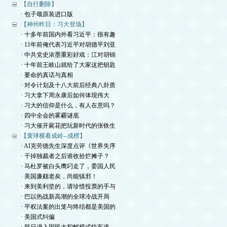
【自行删除】
· 包子颂原装进口版
【神州昨日：习大登场】
· 十多年前国内外看习近平：很有趣
· 11年前俺代表习近平对胡德平刘亚
· 中共党史浓墨重彩好戏：江对胡锦
· 十年前王岐山就给了大家这把钥匙
· 要命的真话与真相
· 对令计划及十八大前后经典八卦质
· 习大拿下周永康后如何体现伟大
· 习大的信仰是什么，有人在意吗？
· 四中全会的雾霾谜底
· 习大催开屍花把玩新时代的张铁生
【寰球横看成岭--成楞】
· AI克劳德先生深度点评《世界失序
· 干掉独裁者之后谁收拾烂摊子？
· 马杜罗被白头鹰叼走了，委国人民
· 美国廉颇老矣，尚能镇邪！
· 来到美利坚的，请珍惜投票的手与
· 巴以热战新高潮的全球冷战开局
· 平权法案的出笼与终结都是美国的
· 美国式纠偏