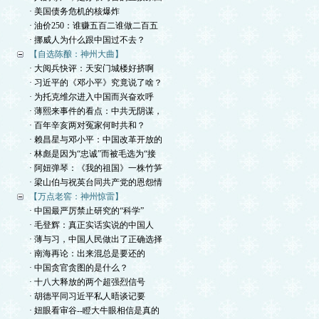
· 美国债务危机的核爆炸
· 油价250：谁赚五百二谁做二百五
· 挪威人为什么跟中国过不去？
【自选陈酿：神州大曲】
· 大阅兵快评：天安门城楼好挤啊
· 习近平的《邓小平》究竟说了啥？
· 为托克维尔进入中国而兴奋欢呼
· 薄熙来事件的看点：中共无阴谋，
· 百年辛亥两对冤家何时共和？
· 赖昌星与邓小平：中国改革开放的
· 林彪是因为“忠诚”而被毛选为“接
· 阿妞弹琴：《我的祖国》一株竹笋
· 梁山伯与祝英台同共产党的恩怨情
【万点老窖：神州惊雷】
· 中国最严厉禁止研究的“科学”
· 毛登辉：真正实话实说的中国人
· 薄与习，中国人民做出了正确选择
· 南海再论：出来混总是要还的
· 中国贪官贪图的是什么？
· 十八大释放的两个超强烈信号
· 胡德平同习近平私人晤谈记要
· 妞眼看审谷--瞪大牛眼相信是真的