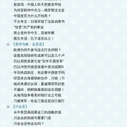
· 新发现：中国人民不想要皇帝啦
· 为何苏联垮中共立—俄罗斯没太监
· 中国贪官为什么不怕死？
· 千古奇文：日海军致丁汝昌劝降书
· “珍贵”共产党的事业
· 禁止老外学中文，违者咔擦
· 图文并茂：孔子遗言出土！
【寰球鸟瞰：金蛋蛋】
· 欧洲为何不参与这次打击伊朗？
· 诺曼底登陆研究成果可以卖几个卢
· 巴以局势真要引发“百年不遇变革”
· 巴以冲突升级意味着中美冷战降B
· 半岛终战协定，有必要中国签字吗
· 经贸杀台海紧朝鲜合作，川戏（习
· 核武来袭仍从容；夏威夷军民好悠
· 不骗你，朝鲜核爆真的迫在眉睫！
· 从海湾战争看美对朝打击之可能
· 习被将军：给金三脸还是自己被打
【川金蛋】
· 从中美贸易战看金三的战略价值
· 川金会的热闹与重要门道
· 川金会还有会头吗？