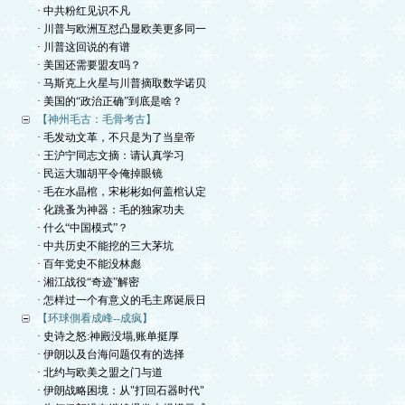
· 中共粉红见识不凡
· 川普与欧洲互怼凸显欧美更多同一
· 川普这回说的有谱
· 美国还需要盟友吗？
· 马斯克上火星与川普摘取数学诺贝
· 美国的“政治正确”到底是啥？
【神州毛古：毛骨考古】
· 毛发动文革，不只是为了当皇帝
· 王沪宁同志文摘：请认真学习
· 民运大珈胡平令俺掉眼镜
· 毛在水晶棺，宋彬彬如何盖棺认定
· 化跳蚤为神器：毛的独家功夫
· 什么“中国模式”？
· 中共历史不能挖的三大茅坑
· 百年党史不能没林彪
· 湘江战役“奇迹”解密
· 怎样过一个有意义的毛主席诞辰日
【环球側看成峰--成疯】
· 史诗之怒:神殿没塌,账单挺厚
· 伊朗以及台海问题仅有的选择
· 北约与欧美之盟之门与道
· 伊朗战略困境：从"打回石器时代"