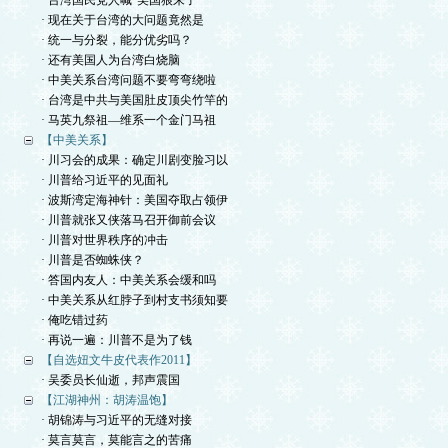
· 台湾国民党人喊“美国狼来了”
· 现在关于台湾的大问题竟然是
· 统一与分裂，能分优劣吗？
· 还有美国人为台湾白烧脑
· 中美关系台湾问题不要弯弯绕啦
· 台湾是中共与美国肚皮顶尖竹竿的
· 马英九祭祖—维系一个金门马祖
【中美关系】
· 川习会的成果：确定川剧变脸习以
· 川普给习近平的见面礼
· 波斯湾定海神针：美国夺取占领伊
· 川普就张又侠落马召开御前会议
· 川普对世界秩序的冲击
· 川普是否蜘蛛侠？
· 答国内友人：中美关系会缓和吗
· 中美关系从红脖子到村支书须知要
· 俺吃错过药
· 再说一遍：川普不是为了钱
【自选妞文牛皮代表作2011】
· 吴委员长仙逝，邦声震国
【江湖神州：胡涛温饱】
· 胡锦涛与习近平的无缝对接
· 莫言莫言，莫能言之的苦痛