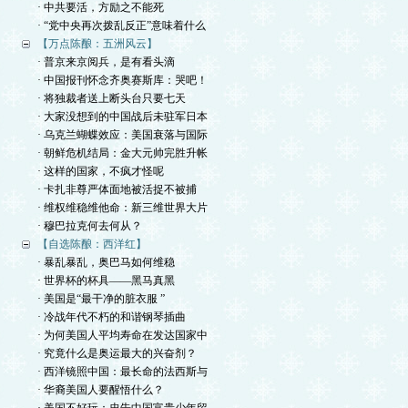
· 中共要活，方励之不能死
· “党中央再次拨乱反正”意味着什么
【万点陈酿：五洲风云】
· 普京来京阅兵，是有看头滴
· 中国报刊怀念齐奥赛斯库：哭吧！
· 将独裁者送上断头台只要七天
· 大家没想到的中国战后未驻军日本
· 乌克兰蝴蝶效应：美国衰落与国际
· 朝鲜危机结局：金大元帅完胜升帐
· 这样的国家，不疯才怪呢
· 卡扎非尊严体面地被活捉不被捕
· 维权维稳维他命：新三维世界大片
· 穆巴拉克何去何从？
【自选陈酿：西洋红】
· 暴乱暴乱，奥巴马如何维稳
· 世界杯的杯具——黑马真黑
· 美国是“最干净的脏衣服 ”
· 冷战年代不朽的和谐钢琴插曲
· 为何美国人平均寿命在发达国家中
· 究竟什么是奥运最大的兴奋剂？
· 西洋镜照中国：最长命的法西斯与
· 华裔美国人要醒悟什么？