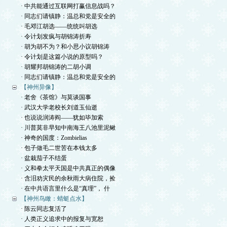
· 中共能通过互联网打赢信息战吗？
· 同志们请镇静：温总和党是安全的
· 毛邓江胡选——统统叫胡选
· 令计划发疯与胡锦涛折寿
· 胡为胡不为？和小思小议胡锦涛
· 令计划是这篇小说的原型吗？
· 胡耀邦胡锦涛的二胡小调
· 同志们请镇静：温总和党是安全的
【神州异像】
· 老舍《茶馆》与莫谈国事
· 武汉大学老校长刘道玉仙逝
· 也说说润涛阎——犹如毕加索
· 川普莫非早知中南海王八池里泥鳅
· 神奇的国度：Zombielias
· 包子做毛二世苦在本钱太多
· 盆栽茄子不结蛋
· 义和拳太平天国是中共真正的偶像
· 含泪劝灾民的余秋雨大病住院，捡
· 在中共语言里什么是“真理”， 什
【神州鸟瞰：蜻蜓点水】
· 陈云同志复活了
· 人类正义追求中的报复与宽恕