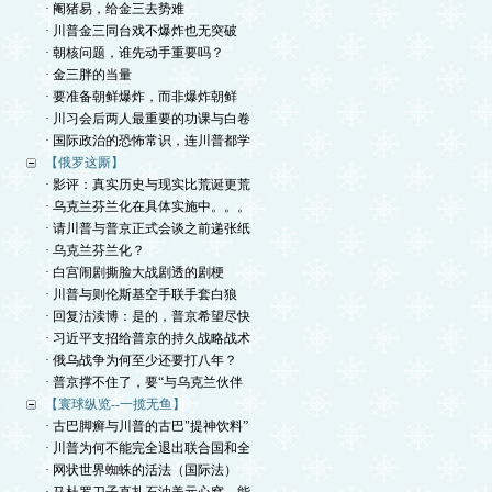
· 阉猪易，给金三去势难
· 川普金三同台戏不爆炸也无突破
· 朝核问题，谁先动手重要吗？
· 金三胖的当量
· 要准备朝鲜爆炸，而非爆炸朝鲜
· 川习会后两人最重要的功课与白卷
· 国际政治的恐怖常识，连川普都学
【俄罗这厮】
· 影评：真实历史与现实比荒诞更荒
· 乌克兰芬兰化在具体实施中。。。
· 请川普与普京正式会谈之前递张纸
· 乌克兰芬兰化？
· 白宫闹剧撕脸大战剧透的剧梗
· 川普与则伦斯基空手联手套白狼
· 回复沽渎博：是的，普京希望尽快
· 习近平支招给普京的持久战略战术
· 俄乌战争为何至少还要打八年？
· 普京撑不住了，要“与乌克兰伙伴
【寰球纵览--一揽无鱼】
· 古巴脚癣与川普的古巴"提神饮料”
· 川普为何不能完全退出联合国和全
· 网状世界蜘蛛的活法（国际法）