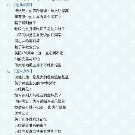
【愚乐鸽鹞】
· 拒绝死亡的四种翻译：跨文明厚葬
· 川普眼中的世界有几个国家？
· 骗子遇到傻子
· 咏叹北京月饼吃坏了尼泊尔肚子
· 白草同学是位有见识的好同学
· 同志—称谓残简
· 包子学歇业公告
· 美国250周年，这一点证明不是二
· AI的完美与可怕
· 伟大领袖毛主席来万维作报告
【五味杂陈】
· 说他们傻，是最大的理解温情甚至
· 关于种族主义的“学术探讨”
· 万维再见！
· 如何识别人与社会的蠢坏恶？
· 请问网管；为何跟帖评论只显示一
· 抄袭在万维不犯法， 因为不要脸
· 休博公告
· 关于死多维的活记忆
· 万维是否带有病毒？
· 万维网友寡言博主辞世周年祭