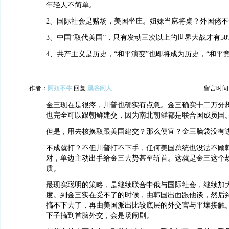
年轻人不简单。
2、国际社会是赌场，美国坐庄。妞妹当麻将桌？外国佬
3、中国“取代美国”，只有发动三次以上的世界大战才有5
4、共产主义是历史，“和平演变”也即将成为历史，“和平
作者：
阿妞不牛
回复
溪谷闲人
留言时间：20
金三现在是很疼，川普也确实有点急。金三确实十二万分
也完全可以跟朝鲜建交，因为南北朝鲜都是联合国成员国
但是，用去核换取跟美国建交？那么便宜？金三脑袋没有
不成就打？不但川普打不下手，任何美国总统也没法不顾
对，单边主动出手给金三去势甚至斩首。这就是金三这个
质。
最现实聪明的策略，是继续联合中俄与国际社会，继续加
度。到金三实在受不了的时候，由韩国出面跟他谈，然后
搞不下去了，再由美国派出比较底层的外交官与平壤接触
下子搞到首脑外交，会是场闹剧。