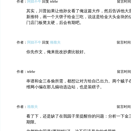
作者：
阿妞不牛
回复 telehe
留言时间：20
其实，川普如果让他孙女看了俺这篇大作，然后告诉他大
新推特，画一个大饼子给金三吃，说这是给金大头金块的
门店门板凳太硬，后会有期吧。
作者：
阿妞不牛
回复
格致夫
留言时间：20
你先作文，俺来批改抄袭比较好。
作者：telehe
留言时间：20
串谱和金三各偷所需，都想让对方给自己出力。两个贼子
维网小编在那儿煽动选边站，也是装瞎子。
作者：
格致夫
留言时间：20
看了下，还是缺了在我园子里提醒你的问题：分析一下金
期限。