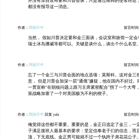
并没有亲自宣布要和川普会谈，只是通过南韩的使者转达
都没有报导这一消息。
作者：
阿妞不牛
留言时间：20
当然， 假如川普决定要和金三面谈，会议室和旅馆一定会
瑞士冰岛挪威等都可以。关键是谈什么，谈出个什么名堂
作者：
阿妞不牛
留言时间：20
忘了一个金三与川普会面的地点选项：莫斯科。这对金三
意， 但是川普会加深一层“通俄”嫌疑，他在国内不好过。
一贯宣称“在朝核问题上跟习主席紧密配合”拐了一个大弯
策战略加塞了一个对美国极为不利的楔子。
作者：
阿妞不牛
回复 yala
留言时间：20
俺觉得这些都不重要。重要的是，金正日选定了金三，一
子满足接班人最基本的要求：坚定信奉老子们的信念，而
顶，下无底线。金正男可能就不过一个纨跨子弟花花公子