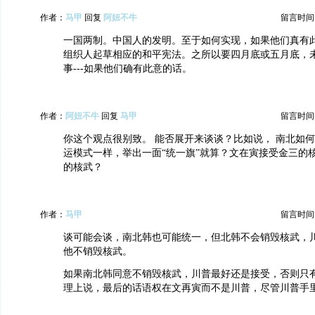
作者：
马甲
回复
阿妞不牛
留言时间：20
一国两制。中国人的发明。至于如何实现，如果他们真有
组织人起草相应的和平宪法。之所以要四月底或五月底，
事---如果他们确有此意的话。
作者：
阿妞不牛
回复
马甲
留言时间：20
你这个观点很别致。 能否展开来谈谈？比如说， 南北如
运模式一样，举出一面“统一旗”就算？文在寅接受金三的
的核武？
作者：
马甲
留言时间：20
谈可能会谈，南北韩也可能统一，但北韩不会销毁核武，
他不销毁核武。
如果南北韩同意不销毁核武，川普最好还是接受，否则只
理上说，最后的话语权在文再寅而不是川普，尽管川普手