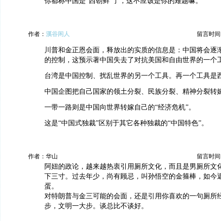
你都称中国是“西朝鲜”了，这不应该是你的难题嘛。
作者：
溪谷闲人
留言时间：20
川普和金正恩会面，释放出的实质的信息是：中国将会逐
的控制，这预示著中国失去了对抗美国和自由世界的一个
台湾是中国控制、扰乱世界的另一个工具。再一个工具是
中国企图把自己国家的领土分裂、民族分裂、精神分裂转
一带一路则是中国向世界转嫁自己的“经济危机”。
这是“中国式独裁”区别于其它各种独裁的“中国特色”。
作者：华山
留言时间：20
阿妞的政论，越来越热衷引用厕所文化，而且是男厕所文
下三寸。过去年少，尚有顾忌，叫孙悟空的金箍棒，如今
蛋。
对特朗普与金三可能的会面，还是引用你喜欢的一句厕所
步，文明一大步。谈总比不谈好。