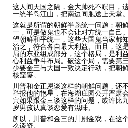
这人间天国之隔，金大帅死不瞑目，
一统半岛江山，把南边同胞送上天堂
这就是所谓的朝鲜半岛统一问题：朝
一，可是做鬼也不会让对方统一自己
望朝鲜和平统一，这些大国鬼当家都
治之，符合各自最大利益。而且，这
局的东亚组成部分，这个格局，是利
心利益争斗布局。破这个局，需要第
少要金三与大国一致决定行动，把朝
核窟窿。
川普和金正恩谈这样的朝鲜问题，还
举报他的艳星，在海湖庄园公开严肃
寅如果跟金三谈这样的问题，或许比
岁男孩认真谈恋爱有滋味。
所以，川普和金三的川剧金戏，在这
么谈资。