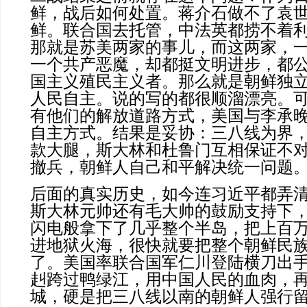
鲜，战后如何处置。蒋介石做不了袁
鲜。联合国去托管，中法英都捞不着
那就是苏美两家的事儿，而这两家，
一个共产恶魔，却都挺文明进步，都
国主义殖民主义者。那么就是朝鲜独
人民自主。说的写的都很顺溜漂亮。
有他们的解放道路方式，美国与李承
自主方式。结果是妥协：三八线为界
款大腿，斯大林和杜鲁门互相保证不
撤兵，朝鲜人自己和平解决统一问题
后面的真实历史，如今连习近平都弄
斯大林元帅还有毛大帅的鼓励支持下
闪电般拿下了几乎整个半岛，把上百
进地狱火海，很快就要把整个朝鲜民
了。美国率联合国军仁川登陆横刀出
赳跨过鸭绿江，用中国人民的血肉，
城，硬是把三八线以南的朝鲜人强行