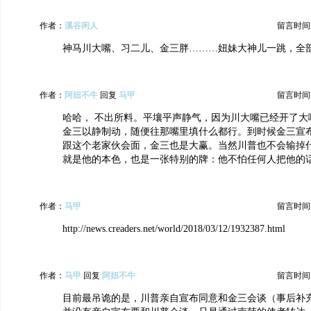
作者：
溪谷闲人
留言时间：20
神马川大嘴、习二儿、金三胖………妞妹大神儿一跳，全
作者：
阿妞不牛
回复
马甲
留言时间：20
哈哈， 不出所料。平壤平声静气，因为川大嘴已经开了大
金三以静制动，随便往那嘴里填什么都行。到时候金三宣布
跟这个老家伙会面，金三也是大赢。当然川普也不会输掉
就是他的本色，也是一张特别的牌：他不怕任何人把他的
作者：
马甲
留言时间：20
http://news.creaders.net/world/2018/03/12/1932387.html
作者：
马甲
回复
阿妞不牛
留言时间：20
目前最吊诡的是，川普亲自宣布同意和金三会谈（事后补