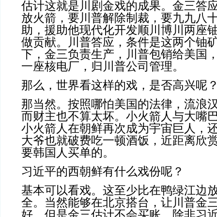
估计这就是川剧金戏的成果。金三答
放火箭，要川普解除制裁，要九九八
助，援助他现代化开发顺川博川两座
做贡献。川普答应，条件是这两个铀
下，金三负责生产，川普包销给美国
一座核电厂，归川普公司管理。
那么，世界看这样的戏，是否高兴呢
那当然。按照哪怕美国的法律，流浪
而财主也不算太坏。小火箭人与大嘴
小火箭人在朝鲜再次成为宇宙巨人，
大爷也就破费吃一顿酒饭，近距离欣
要韩国人买单的。
习近平的西朝鲜有什么戏份呢？
基本可以看戏。这至少比在鸭绿江边
全。当然能够在北京搭台，让川普金
好。但是金三估计不会买账。除非习