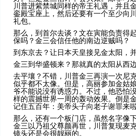
川普进紫禁城同样的帝王礼遇，并且
銮殿宝座上，然后还要有一个至少向
礼包。
那么，到首尔去谈？文在寅能负责得
保吗？金三会信任他的南边逆贼吗？
到东京去？让日本天皇接见金太阳，
金三到华盛顿来？那就真的太阳从西
去平壤？不错，川普金三再演一次尼
似乎都不太像。但是，高丽参加金姑
爷不能说没有诱惑力。不过，他恐怕
样的震撼世界一周的轰动效果。倒是
记住五百年：美帝头子向老子谢罪来
那么，还有一个板门店，虽然名字像
金三以乃祖父尊颜再世，川普复现麦
镜头还是会很靓丽的。