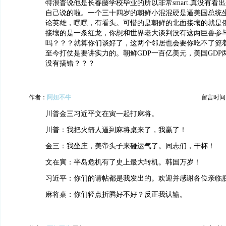
特浪普说他是长春藤学校毕业的所以非常smart.真没有看
自己说的啦。一个三十四岁的朝鲜小混混硬是逼美国总统
论英雄，嘿嘿，有看头。可惜的是朝鲜的北面接壤的就是
接壤的是一条红龙，你想和世界老大谈判没有这两巨兽参
吗？？？就算你们谈好了，这两个邻居也会要你吃不了篼
至今打仗是要讲实力的。朝鲜GDP一百亿美元，美国GDP
没有搞错？？？
作者：
阿妞不牛
留言时间：20
川普金三习近平文在寅一起打麻将。
川普：我把火箭人逼到麻将桌来了，我赢了！
金三：我坐庄，美帝头子来碰运气了。同志们，干杯！
文在寅：半岛危机有了史上最大转机。韩国万岁！
习近平：你们的请帖都是我发出的。欢迎并感谢各位亲临
麻将桌：你们轻点折腾好不好？反正我认输。