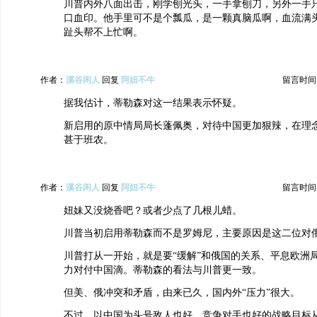
川普内外八面出击，刚学刨光头，一手拿刨刀，另外一手
口血印。他手里可不是个瓢瓜，是一颗真脑瓜啊，血流满
趾头帮不上忙啊。
作者：
溪谷闲人
回复
阿妞不牛
留言时间：20
据我估计，蒂勒森对这一结果表示怀疑。
新启用的原中情局局长蓬佩奥，对待中国更加狠辣，在理
甚于班农。
作者：
溪谷闲人
回复
阿妞不牛
留言时间：20
妞妹又没烧香吧？或者少点了几根儿蜡。
川普当初启用蒂勒森而不是罗姆尼，主要原因是这二位对
川普打从一开始，就是要“缓解”和俄国的关系、平息欧洲
力对付中国滴。蒂勒森的看法与川普更一致。
但美、俄冲突和矛盾，由来已久，国内外“压力”很大。
不过，以中国为头号敌人也好、竞争对手也好的战略目标