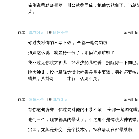
俺刚说蒂勒森晕菜，川普就赞同俺，把他炒鱿鱼了。当总
菜。
作者：
溪谷闲人
回复
阿妞不牛
留言时间：20
你过去对俺的不恭不敬， 全都一笔勾销啦………
妞妹这么说，就显得生分了，咱俩谁跟谁呀？
我不过见你跳大神儿，经常少烧几柱香，提醒你一下而已
跳大神儿，按七星阵烧满七柱香是最主要滴，另外还要按
蜡烛，八卦灯………才行，否则不灵。
作者：
阿妞不牛
回复
溪谷闲人
留言时间：20
有你这句赞誉，你过去对俺的不恭不敬， 全都一笔勾销啦
他们三个，现在都真的晕菜了。不过那不是俺跳大神的错
治国，尤其是外交，是个技术活。特利森现在都晕菜啦。