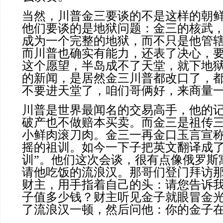
当然，川普金三要谈的不是这样的朝
他们要谈的是地狱问题：金三的核武
成为一个完整的地狱，而不只是他管
而川普也确实有能力，还表了决心，
这个愿望，半岛成不了天堂，就下地
的新闻，是居然金三川普都改口了，
不要进天堂了，咱们哥俩好，来商量
川普是世界最闻名的交易高手，他的
破产也不做赔本买卖。而金三是祖传
小鲜肉滚刀肉。金三一再金口玉言宣
摇的祖训。如今一下子把英文翻译成了
训”。他们这次会谈，很有点像俄罗斯
请他吃饭的流浪汉。那哥们登门拜访
财主，用手指着自己的头：请您告诉
子值多少钱？财主听见金子就眼冒金
了流浪汉一顿，然后问他：你的金子