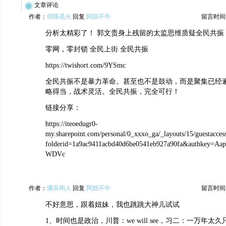
文章评论
作者：
明珠圣火
回复
阿妞不牛
留言时间：20
分析太精彩了！ 郭文贵身上残留的太监思维质疑全民共振
零网，零封锁 全民上街 全民共振
https://twishort.com/9YSmc
全民共振不是暴力革命。甚至也不是鼓动，而是聚集已经
略得当，战术灵活。全民共振，完全可行！
链接分享：
https://iteoedugr0-
my.sharepoint.com/personal/0_xxxo_ga/_layouts/15/guestacces
folderid=1a9ac9411acbd40d6be0541eb927a90fa&authkey=Aa
WDVc
作者：
溪谷闲人
回复
阿妞不牛
留言时间：20
不好意思，跟着妞妹，我也跳跳大神儿试试
1、时间也是政治，川普：we will see，习二：一万年