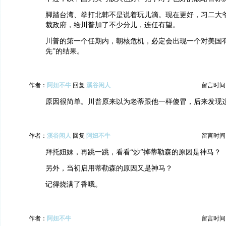
脚踏台湾、拳打北韩不是说着玩儿滴。现在更好，习二大
裁政府，给川普加了不少分儿，连任有望。
川普的第一个任期内，朝核危机，必定会出现一个对美国有
先”的结果。
作者：
阿妞不牛
回复
溪谷闲人
留言时间：20
原因很简单。川普原来以为老蒂跟他一样傻冒，后来发现
作者：
溪谷闲人
回复
阿妞不牛
留言时间：20
拜托妞妹，再跳一跳，看看“炒”掉蒂勒森的原因是神马？
另外，当初启用蒂勒森的原因又是神马？
记得烧满了香哦。
作者：
阿妞不牛
留言时间：20