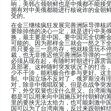
响，美韩占领朝鲜也是中俄都不能接
拥有对中美俄都能进行核讹诈的金朝
受的
。
在金三继续疯狂发展完善洲际导弹核
要除掉他的决心一定，就是进行中美
换，最主要是中国。要中国完全切断
可能的。因为那样金三就会一怒之下
而只要金三一息尚存，他就核蛋玩不
裁，也无非推迟他完善洲际导弹的一
必须从现在起，有随时对朝进行霹雳
及部署。这种随时突发状况下的打击
少不干涉，能积极合作参与更好。这
制。中国立场不反对了，俄罗斯没有
对，除非中俄唱双簧。但是在战争突
下，外交双簧也没什么意义。台湾南
都是可以用来向中国施压对付朝鲜的
里的要挟无法太给力，也可能刺激中
国可以为了台湾南海，反过来跟朝鲜