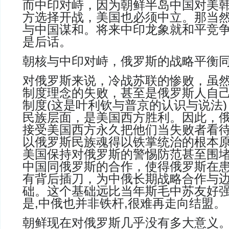
而中印对峙，因为朝鲜半岛中国对美
方选择开战，美国也必须中立。那当
与中国谋和。将来中印龙象就和平竞
是后话
。
朝核与中印对峙，俄罗斯的战略平衡
对俄罗斯来说，冷战苏联的惨败，虽
制度理念的失败，甚至是俄罗斯人自
制度
(
这是叶利钦与普京的认识与说法
)
民族层面，是美国西方胜利。因此，
接受美国西方永久把他们当失败者看
以俄罗斯民族魂得以铁掌统治的根本
美国保持对俄罗斯的警惕防范甚至围
中国同俄罗斯的合作，使得俄罗斯在
有背后插刀，为中俄长期战略合作与
础。这个基础远比当年斯毛中苏友好
是
,
中俄也并非铁杆
,
很难再走向结盟
。
朝鲜现在对俄罗斯几乎没有多大意义