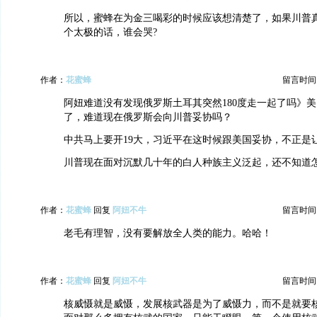
所以，蜜蜂在为金三喝彩的时候应该想清楚了，如果川普
个太极的话，谁会哭?
作者：
花蜜蜂
留言时间：20
阿妞难道没有发现俄罗斯土耳其突然180度走一起了吗》
了，难道现在俄罗斯会向川普妥协吗？
中共马上要开19大，习近平在这时候跟美国妥协，不正是
川普现在面对沉默几十年的白人种族主义泛起，还不知道
作者：
花蜜蜂
回复
阿妞不牛
留言时间：20
老毛有理智，没有要解放全人类的能力。哈哈！
作者：
花蜜蜂
回复
阿妞不牛
留言时间：20
核威慑就是威慑，发展核武器是为了威慑力，而不是就要