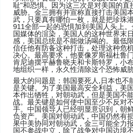
耻
"
和恐惧。因为这三次是对美国的直
威胁。金三拥有并宣称直接打击美国
武，只要真有哪怕一枚，就是把珍珠
911
全部一起的恐惧加到美国人头上。
国媒体的渲染，美国人的这种世界末
感，美国总统是不能做汤喝的。最低
信任他有防备这种打击，处理这种危
决心。最高要求，他要像罗斯福杜鲁
肯尼迪摆平赫鲁晓夫和卡斯特罗，小
地组织一样，永久性清除这个恐怖威
最大的问题是：韩国要死人
,
日本也不
是关键。为了美国最高安全利益，美
本作出牺牲，对朝动武，但是美国不
战。最关键是如何使中国至少不反对
手。中国领导人已经明显意识到，朝
负资产。美国对朝动武，中国仍然有
果中美协同对朝动武，金三可能全力
国不参战中立，除了战争对中国边境