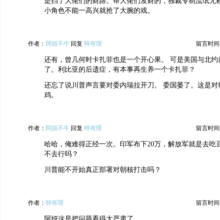
是挡了大佬们的财路。帮大佬们发财的，独裁专制流氓无
小角色不能一高兴就抢了大腕的戏。
作者：
阿妞不牛
回复
特有理
留言时间：20
还有，曾几何时卡扎菲也是一个开心果。 可是美国与北约
了。利比亚的后遗症，有本事再生养一个卡扎菲？
还忘了说川普声言要对委内瑞拉开刀。 委国萎了。这是对
鸡。
作者：
阿妞不牛
回复
特有理
留言时间：20
哈哈，俺难得正经一次。印军布下20万，解放军就是去吃
不去行吗？
川普能不开始真正部署对朝核打击吗？
作者：
特有理
留言时间：20
阿妞这是把问题看得太严肃了。