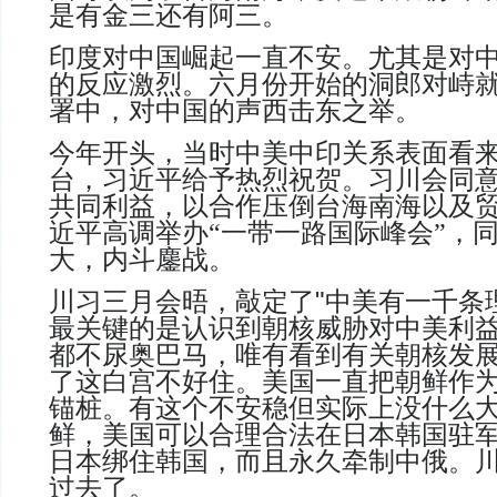
是有金三还有阿三
。
印度对中国崛起一直不安。尤其是对
的反应激烈。六月份开始的洞郎对峙
署中，对中国的声西击东之举。
今年开头，当时中美中印关系表面看
台，习近平给予热烈祝贺。习川会同
共同利益，以合作压倒台海南海以及
近平高调举办“一带一路国际峰会”，
大
，内斗鏖战。
川习三月会晤，敲定了
"
中美有一千条
最关键的是认识到朝核威胁对中美利
都不尿奥巴马，唯有看到有关朝核发
了这白宫不好住。美国一直把朝鲜作
锚桩。有这个不安稳但实际上没什么
鲜，美国可以合理合法在日本韩国驻
日本绑住韩国，而且永久牵制中俄
。
过去了。