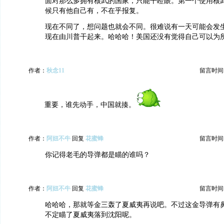
面对那么多拥有核武的国家，只能干瞪眼。第一个使用核
候只有他自己有，不在乎报复。
现在不同了，想问题也就会不同。很难说有一天可能会发
现在由川普干起来。哈哈哈！美国还没有觉得自己可以为
作者：
秋念11
留言时间：20
重要，谁先动手，中国就揍。
作者：
阿妞不牛
回复
花蜜蜂
留言时间：20
你记得老毛的导弹都是瞄的谁吗？
作者：
阿妞不牛
回复
花蜜蜂
留言时间：20
哈哈哈，那就等金三轰了夏威夷再说吧。不过这金导弹有
不定瞄了夏威夷落到沈阳呢。