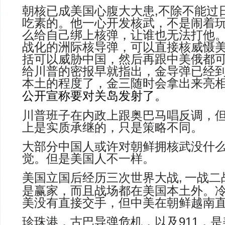
朝核已成美国心腹大大患
,
不除不能过
吃素的。他一心开发核武，不是闹着
么给自己绑上核弹，让谁也无法打他
战化的洲际核导弹，可以直接核威慑
括可以威胁中国，然后再跟中美俄都
给川普的密报早就指出，金导弹已经
本土的程度了，金三随时会拿出来亮
公开宣称要对关岛发射了。
川普班子在内政上跟奥巴马唱反调，
上是实质承继的，只是策略不同
。
大部分中国人或许对朝鲜拥核武没什
觉。但是美国人不一样
。
美国立国后经历三次世界大战
,
一战二
是赢家，而且战场都在美国本土外。
美没有直接交手，但中美在朝鲜越南
珍珠港，古巴导弹危机，以及
911
，是