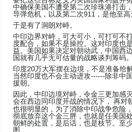
要把这些目标定义为美国国家利益并
中确保美国不遭受第二次珍珠港打击
导弹危机，以及第二次
911
，是他至高
于是有了洞朗对峙。
中印边界对峙，可大可小，可打可不
度配合，如果不是操控。这对印度也
益。美国如果决定对朝动武，中国西
国就有几乎无可估量的战略谈判筹码
印度
20
万大军摆在边境，不是准备给
当然印度也不会主动进攻
------
除非中
援朝
。
因此，中印边境对峙，令金三更加感
会在西边同印度开战的情况下，
再对
也很明显的，为了消除中印战争危险
彻底放弃这个金三胖，也就是任美国
朝鲜的处置，是后话，也是枝节。至
图。