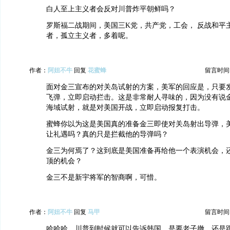
白人至上主义者会反对川普炸平朝鲜吗？
罗斯福二战期间，美国三K党，共产党，工会， 反战和平
者，孤立主义者，多着呢。
作者：
阿妞不牛
回复
花蜜蜂
留言时间：20
面对金三宣布的对关岛试射的方案，美军的回应是，只要
飞弹，立即启动拦击。这是非常耐人寻味的，因为没有说
海域试射，就是对美国开战，立即启动报复打击。
蜜蜂你以为这是美国真的准备金三即使对关岛射出导弹，
让礼遇吗？真的只是拦截他的导弹吗？
金三为何焉了？这到底是美国准备再给他一个表演机会，
顶的机会？
金三不是新宇将军的智商啊，可惜。
作者：
阿妞不牛
回复
马甲
留言时间：20
哈哈哈。川普到时候就可以告诉韩国，是要老子撤，还是