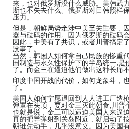
来，也对俄罗斯没什么威胁。美韩武
斯也不失去什么。俄罗斯对日韩照样
压力
。
但是，朝鲜局势牵涉中美至关重要，
器与砝码的作用
。
因为俄罗斯的砝码
因此，中美有了共识，或者川普搞定
没事了。
当然，韩国人如何拿自己民族的惨重
国制造与永久性保护下的半岛统一
,
是
了
。
而金三在逼迫他们做出这种长痛
印度中国开战的代价，如何龙象斗，
了
。
美国人如何宁愿退回到人人进工厂造
弹罩在头顶，要对金三灭此朝食
,
川普
也就是说，金三可以逼迫美国人来逼
真的把导弹射到关岛附近，就启动了
朝谁先动手，几乎没意义。因为美国