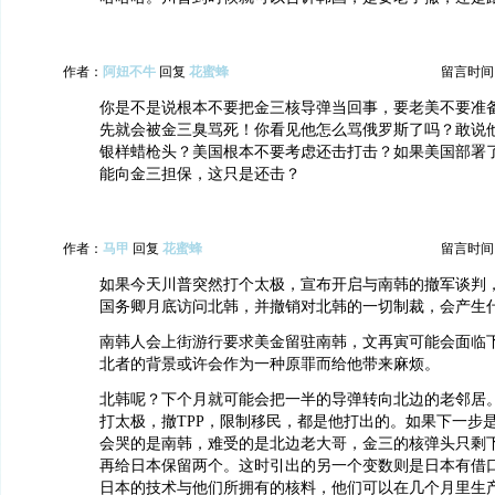
作者：
阿妞不牛
回复
花蜜蜂
留言时间：20
你是不是说根本不要把金三核导弹当回事，要老美不要准
先就会被金三臭骂死！你看见他怎么骂俄罗斯了吗？敢说
银样蜡枪头？美国根本不要考虑还击打击？如果美国部署
能向金三担保，这只是还击？
作者：
马甲
回复
花蜜蜂
留言时间：20
如果今天川普突然打个太极，宣布开启与南韩的撤军谈判
国务卿月底访问北韩，并撤销对北韩的一切制裁，会产生
南韩人会上街游行要求美金留驻南韩，文再寅可能会面临
北者的背景或许会作为一种原罪而给他带来麻烦。
北韩呢？下个月就可能会把一半的导弹转向北边的老邻居。
打太极，撤TPP，限制移民，都是他打出的。如果下一步
会哭的是南韩，难受的是北边老大哥，金三的核弹头只剩
再给日本保留两个。这时引出的另一个变数则是日本有借
日本的技术与他们所拥有的核料，他们可以在几个月里生