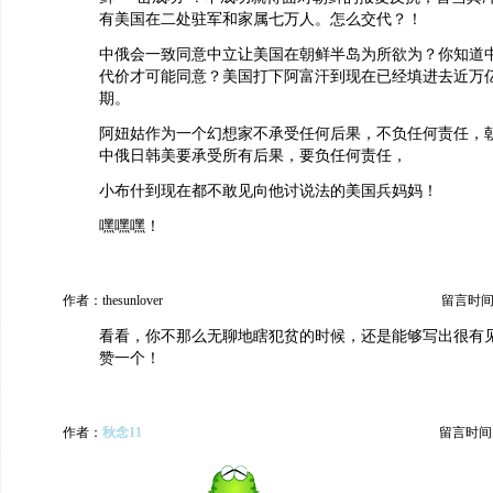
有美国在二处驻军和家属七万人。怎么交代？！
中俄会一致同意中立让美国在朝鲜半岛为所欲为？你知道
代价才可能同意？美国打下阿富汗到现在已经填进去近万
期。
阿妞姑作为一个幻想家不承受任何后果，不负任何责任，
中俄日韩美要承受所有后果，要负任何责任，
小布什到现在都不敢见向他讨说法的美国兵妈妈！
嘿嘿嘿！
作者：thesunlover
留言时间：20
看看，你不那么无聊地瞎犯贫的时候，还是能够写出很有
赞一个！
作者：
秋念11
留言时间：20