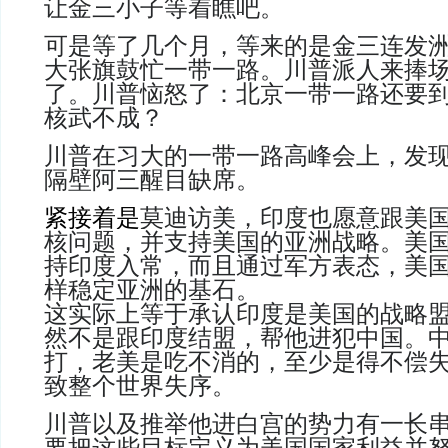
让金三小子等着瞧吧。
可是等了几个月，等来的是金三连发
大张旗鼓忙一带一路。川普派人来捧
了。川普恼怒了：北京一带一路还要
核武不成？
川普在习大的一带一路高峰会上，发
隔壁阿三醒目缺席
。
紧接着是
莫迪访美，印度也愿意跟美
核问题，并支持美国的亚洲战略。美
持印度入常，而且通过军方表态，美
样稳定亚洲的基石
。
这实际上等于承认印度是美国的战略
然不是跟印度结盟，帮他进犯中国。
打，老美是吃不消的，至少是得不偿
致整个世界失序。
川普以及推举他进白宫的势力有一长