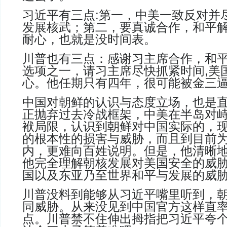
习近平有三点
:
第一，中美一致反对并
发展核武；第二，要真诚合作，和平
耐心
，也就是没时间表。
川普也有三点：感谢习主席合作，和
选项之一，请习主席尽快抓紧时间
,
美
心。他任期只有四年，很可能被金三
中国对朝鲜的认识与态度立场，也是
正抛弃过去冷战框架，中美在半岛对
袱局限，认识到朝鲜对中国实际的，
的根本性的损害与威胁，而且到目前
内，更难向百姓说明。但是，他清晰
他完全理解朝核发展对美国安全的威
国以及东亚乃至世界和平与发展的威
川普没料到能够从习近平嘴里听到，
同威胁。从来没见到中国官方这样直
点
。
川普禁不住伸出拇指把习近平夸