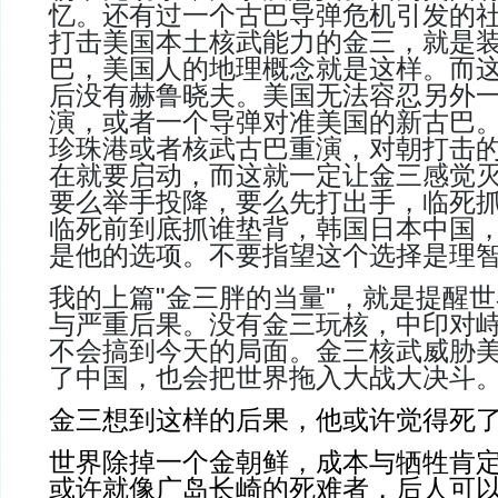
忆。还有过一个古巴导弹危机引发的
打击美国本土核武能力的金三，就是
巴，美国人的地理概念就是这样。而
后没有赫鲁晓夫。美国无法容忍另外
演，或者一个导弹对准美国的新古巴
珍珠港或者核武古巴重演，对朝打击
在就要启动，而这就一定让金三感觉
要么举手投降，要么先打出手，临死
临死前到底抓谁垫背，韩国日本中国
是他的选项。不要指望这个选择是理
我的上篇
"
金三胖的当量
"
，就是提醒世
与严重后果。没有金三玩核，中印对
不会搞到今天的局面。金三核武威胁
了中国，也会把世界拖入大战大决斗
金三想到这样的后果，他或许觉得死
世界除掉一个金朝鲜，成本与牺牲肯
或许就像广岛长崎的死难者，后人可