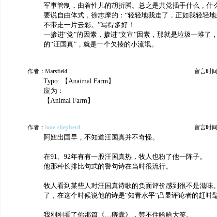
军事管制，由着性儿的胡折腾。总之是共党插手什么，什
要说自由体式，徐志摩的：“轻轻地我走了，正如我轻轻地
不带走一片云彩。”写得多好！
一掺进“党”的因素，掺进“文宣”因素，那就是垃圾一堆了
的“汪国真”，就是一个欠揍的小流氓。
作者：Marsfield
留言时间：20
Typo: 【Anaimal Farm】
应为：
【Animal Farm】
作者：
lone-shepherd
留言时间：20
阿妞出国早，不知道汪国真并不奇怪。
在91、92年有有一股汪国真热，牧人也粉了他一阵子。
他那种长排比句式的警句诗在当时很流行。
牧人看到某些人对汪国真诗歌的负面评价感到很不是滋味
了，在这个时候说他的诗是“知青水平”凸显评论者的赶时
我刚刚看了你那篇《…痔囊》，禁不住哈哈大笑。