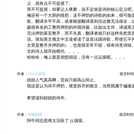
义，就有点不可捉摸了。
而不可捉摸，却要让人琢磨，说不定就是诗的核心定义吧
俺还有一个大胆的猜想：这不押韵的诗歌的由来，很可能
歌。翻译水平不高，或者根据翻译原则信达雅无法保全，
篇很有名的工整而押韵的外国诗篇，比如法文诗，译成英
无法押韵甚至整齐，而不失真，翻译者就只好这样先把意
说。谁知英文俄文中文读者读了这首法国诗歌，即使它不
文里是整齐并押韵的），也觉得非常不错，很有诗意诗味
文的诗人就开始模仿。。。。
哈哈哈，俺上面是胡想胡说，没有一点证据呢。。。。
作者：
Charls叔叔
留言时间：20
妞妞人气真高啊，堂叔只能高山仰止。
我还是认为诗不押韵，便是拆开的散文，当然我属于偏激
希望读到妞妞的诗作。
作者：
幸福剧团
留言时间：20
阿牛同志思维太活跃了:)),咳咳。