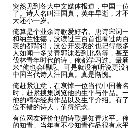
突然见到各大中文媒体报道，中国一
了。诗人名叫汪国真，英年早逝，才
大还小一岁。
俺算是个业余诗歌爱好者。唐诗宋词
和纳兰性德，没读过三百首也看过两
表的都背得，没公开发表的也记得很
人如闻一多艾青郭沫若到北岛等，甚
伐林青年时代的诗，俺都学习过。最新
米”俺也会唱呢。可是就没有听说更没
中国当代诗人汪国真。真是惭愧。
俺赶紧注意，在哀悼一位当代中国著
时，赶紧搜集浏览他的生平与作品。
他的精华经典作品以及生平介绍。有
位不错的诗人，值得纪念。
有位网友评价他的诗歌是知青水平。
的知青。当年有不少知青作品很有水