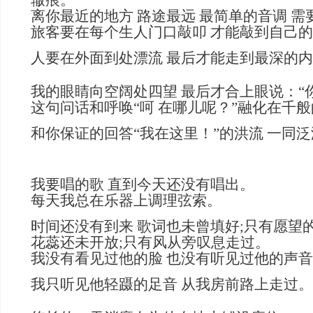
辙痕。
离你最近的地方 路途最远 最简单的音调 
旅客要在每个生人门口敲叩 才能敲到自己
人要在外面到处漂流 最后才能走到最深的
我的眼睛向空阔处四望 最后才合上眼说：“
这句问话和呼唤“呵 在哪儿呢？”融化在千
和你保证的回答“我在这里！”的洪流 一同
我要唱的歌 直到今天还没有唱出。
每天我总在乐器上调理弦索。
时间还没有到来 歌词也未曾填好;只有愿望
花蕊还未开放;只有风从旁叹息走过。
我没有看见过他的脸 也没有听见过他的声音
我只听见他轻蹑的足音 从我房前路上走过。