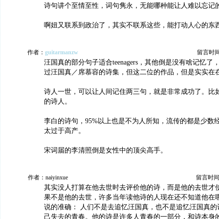
诗句讲个至情至性，词句隽永，无能哪种能让人难以忘记
啊妞又联系到政治了，其实不联系这些，能打动人心的东
作者：
guitarmanzw
留言时间：2
汪国真的部分句子适合teenagers，其他倒是没有啥记忆
过汪国真／席慕容的诗集，但这二位的作品，但是实实在
诗人一世，可以让人间记住两三句，就是非常成功了。比
的诗人。
李白的诗句，95%以上也是不为人所知，流传的都是少数
太过于高产。
宋词届的李清照倒是女性中的顶尖高手。
作者：naiyinxue
留言时间：20
其实没人打算在他去世时去评价他的诗，而是他的去世才
果不是他的去世，许多当年读他诗的人现在还不知道他在
说的准确： 人们不是去追忆汪国真，也不是追忆汪国真的
己失去的青春。他的诗是许多人青春的一部分，和诗本身