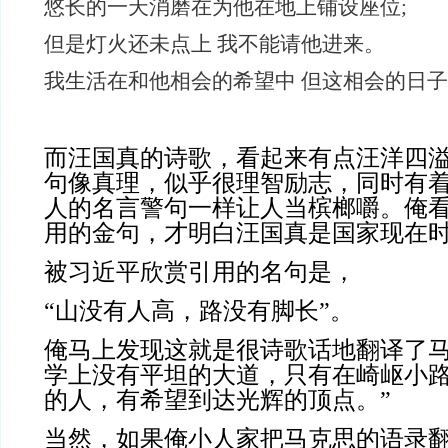
悠长的一天消磨在为他在地上铺设座位;
但是灯火还未点上 我不能请他进来。
我生活在和他相会的希望中 但这相会的日
而汪国真的诗歌，看起来有点汪洋四
句像真理，似乎很理智励志，同时有
人的名言警句一样让人当槟榔
嚼。俺
用的金句，才明白汪国真是国家现在
被习近平欣赏引用的名句是，
“山没有人高，路没有脚长”。
俺马上发现这就是很诗歌话地翻译了马
学上没有平坦的大道，只有在崎岖小
的人，有希望到达光辉的顶点。”
当然，如果俺小人家把马克思的语录