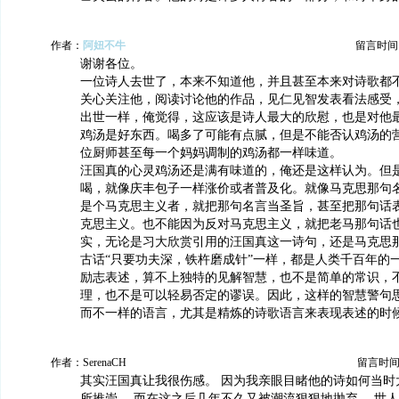
作者：
阿妞不牛
留言时间：20
谢谢各位。
一位诗人去世了，本来不知道他，并且甚至本来对诗歌都
关心关注他，阅读讨论他的作品，见仁见智发表看法感受
出世一样，俺觉得，这应该是诗人最大的欣慰，也是对他
鸡汤是好东西。喝多了可能有点腻，但是不能否认鸡汤的
位厨师甚至每一个妈妈调制的鸡汤都一样味道。
汪国真的心灵鸡汤还是满有味道的，俺还是这样认为。但
喝，就像庆丰包子一样涨价或者普及化。就像马克思那句
是个马克思主义者，就把那句名言当圣旨，甚至把那句话
克思主义。也不能因为反对马克思主义，就把老马那句话
实，无论是习大欣赏引用的汪国真这一诗句，还是马克思
古话“只要功夫深，铁杵磨成针”一样，都是人类千百年的
励志表述，算不上独特的见解智慧，也不是简单的常识，
理，也不是可以轻易否定的谬误。因此，这样的智慧警句
而不一样的语言，尤其是精炼的诗歌语言来表现表述的时
作者：SerenaCH
留言时间：20
其实汪国真让我很伤感。 因为我亲眼目睹他的诗如何当时
所推崇， 而在这之后几年不久又被潮流狠狠地抛弃， 世人