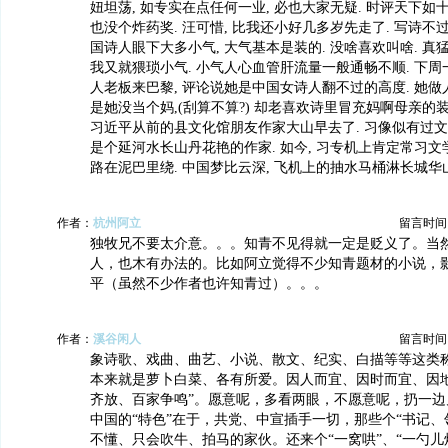
妞坦荡, 如专实在点任何一业, 必也大家无疑. 时评天下如
也没个炸药奖. 汪可惜, 比我还小好几多岁先走了. 写诗不
国诗人眼下大多小气, 大气基本是装的. 没啥喜欢叫啥. 真
我又就猥琐小气. 小气人心血管肝流量一般通畅不顺. 下
人老板来巴黎, 评论说她是中国女诗人翻不过的高度. 她做
是她没当个妈,(刮算不算?) 却老喜欢诗里冒充妈啊母亲的装
习近平从前的县文化馆朋友作家大山早去了. 习像似有过文
是个延河水长山丹花艳的作家. 如今, 习专机上肯定常习文学
路在泥巴里绕. 中国梦比云深, 飞机上的抽水马桶淋长城华山, ,
作者：
杭州阿立
留言时间：20
独牧兄不要太介意。。。知青不见得就一定是贬义了。当
人，也木有办法的。比如阿立觉得不少知青题材的小说，
平（虽然不少作者也许知青过）。。。
作者：
溪谷闲人
留言时间：20
象诗歌、戏曲、曲艺、小说、散文、纪实、白描等等这类称
本来就是萝卜白菜、各有所爱。因人而宜、因时而宜、因地
齐放、百家争鸣”。愿意呢，多看两眼，不愿意呢，扔一边
中国的“特色”在于，共党、中宣插手一切，那些个“书记、
不懂、只会吹牛、拍马的家伙。还来个“一窝哄”、“一勺儿