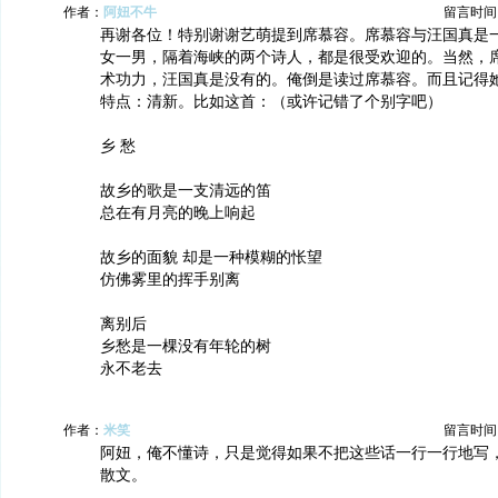
作者：
阿妞不牛
留言时间：20
再谢各位！特别谢谢艺萌提到席慕容。席慕容与汪国真是
女一男，隔着海峡的两个诗人，都是很受欢迎的。当然，
术功力，汪国真是没有的。俺倒是读过席慕容。而且记得
特点：清新。比如这首：（或许记错了个别字吧）
乡 愁
故乡的歌是一支清远的笛
总在有月亮的晚上响起
故乡的面貌 却是一种模糊的怅望
仿佛雾里的挥手别离
离别后
乡愁是一棵没有年轮的树
永不老去
作者：
米笑
留言时间：20
阿妞，俺不懂诗，只是觉得如果不把这些话一行一行地写
散文。