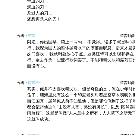
带血的刀…
滴血的刀！
杀过人的刀…
还想再杀人的刀！
作者：
艺萌
留言时间：20
阿妞，你出国早。读上一两句， 不觉得。读多了就是味同
行，我深为国人的整体鉴赏水平的堕落而叹息。后来才发
妹们喜欢， 我就稍微放心了点。这类汪诗可以出现和存在
行。拿去作为一些流行歌词罢了。不能和泰戈尔和席慕蓉
面没有心。
作者：
阿妞不牛
留言时间：20
其实，俺并不太喜欢泰戈尔。但是奇怪的是，俺在少年时
住了，脑海里总有这么一个印度老头对着星空草木唠叨的
而汪国真，虽然俺从前不知道他，但是哪怕俺到了这把子
都会记得他这句“山没有人高，路没有脚长”，以及“既然选
雨兼程”。这就是叫做“人人意中之所有，人人笔下之所无
这就叫成功。