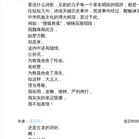
要说什么诗歌，京剧的几乎每一个著名唱段的唱辞，都是
往短短几句，浓缩关键历史事件，简述事件经过、酣畅淋
中华民族文化的博大精深，莫过于此。
例如：“搜狐救孤”，铜锤花脸唱段：
我魏绛闻此言，
如梦方醒。
却原来，
这内中还有隐情。
公孙兄，
为救孤他丧了性命。
老程婴，
为救孤他舍了亲生。
似这样，大义人，
理当尊敬。
我却用，皮鞭、镣铐、严刑拷打，
我实实的老迈昏庸，
我不知真情！
作者：
溪谷闲人
留言时间：20
还是古龙的诗好。
啊！