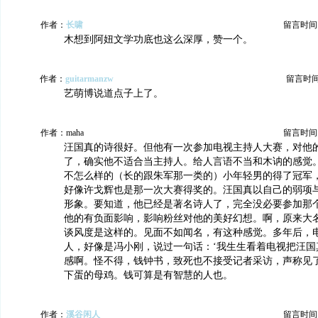
作者：
长啸
留言时间：20
木想到阿妞文学功底也这么深厚，赞一个。
作者：
guitarmanzw
留言时间：2
艺萌博说道点子上了。
作者：maha
留言时间：20
汪国真的诗很好。但他有一次参加电视主持人大赛，对他
了，确实他不适合当主持人。给人言语不当和木讷的感觉
不怎么样的（长的跟朱军那一类的）小年轻男的得了冠军
好像许戈辉也是那一次大赛得奖的。汪国真以自己的弱项
形象。要知道，他已经是著名诗人了，完全没必要参加那
他的有负面影响，影响粉丝对他的美好幻想。啊，原来大
谈风度是这样的。见面不如闻名，有这种感觉。多年后，
人，好像是冯小刚，说过一句话：‘我生生看着电视把汪国
感啊。怪不得，钱钟书，致死也不接受记者采访，声称见
下蛋的母鸡。钱可算是有智慧的人也。
作者：
溪谷闲人
留言时间：20