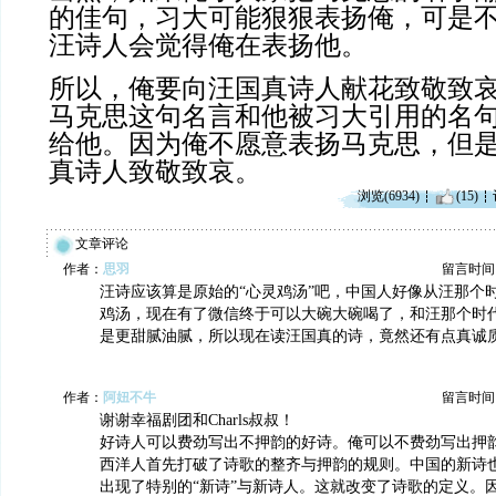
的佳句，习大可能狠狠表扬俺，可是
汪诗人会觉得俺在表扬他。
所以，俺要向汪国真诗人献
花致敬致
马克思这句名言和他被习大引用的名
给他。因为俺不愿意表扬马克思，但
真诗人致敬致哀。
浏览(6934)
(15)
文章评论
作者：
思羽
留言时间：20
汪诗应该算是原始的“心灵鸡汤”吧，中国人好像从汪那个
鸡汤，现在有了微信终于可以大碗大碗喝了，和汪那个时
是更甜腻油腻，所以现在读汪国真的诗，竟然还有点真诚
作者：
阿妞不牛
留言时间：20
谢谢幸福剧团和Charls叔叔！
好诗人可以费劲写出不押韵的好诗。俺可以不费劲写出押
西洋人首先打破了诗歌的整齐与押韵的规则。中国的新诗
出现了特别的“新诗”与新诗人。这就改变了诗歌的定义。