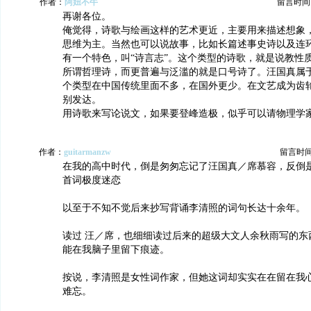
作者：
阿妞不牛
留言时间：20
再谢各位。
俺觉得，诗歌与绘画这样的艺术更近，主要用来描述想象
思维为主。当然也可以说故事，比如长篇述事史诗以及连
有一个特色，叫“诗言志”。这个类型的诗歌，就是说教性
所谓哲理诗，而更普遍与泛滥的就是口号诗了。汪国真属
个类型在中国传统里面不多，在国外更少。在文艺成为齿
别发达。
用诗歌来写论说文，如果要登峰造极，似乎可以请物理学
作者：
guitarmanzw
留言时间：2
在我的高中时代，倒是匆匆忘记了汪国真／席慕容，反倒
首词极度迷恋
以至于不知不觉后来抄写背诵李清照的词句长达十余年。
读过 汪／席，也细细读过后来的超级大文人余秋雨写的东
能在我脑子里留下痕迹。
按说，李清照是女性词作家，但她这词却实实在在留在我
难忘。