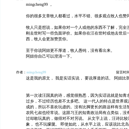
mingcheng99 ，
你的很多文章牧人都看过，水平不错、很多观点牧人也赞
牧人只是想说，如果你对一个人或他的东西不了解，完全
刚去世时写一些负面评价。如果你在汪在世时或他去世后
西，牧人会更加赞赏你。
至于你说阿妞更不厚道，牧人愚钝，没有看出来。
阿妞你自己可以澄清一下。
作者：
mingcheng99
留言时间：2
这是我的原文， 我是实话实说， 要说厚道的话。 阿妞比
第一次读汪国真的诗，感觉很熟悉，因为实话说就是知青
过乡，不过经历也差不太多吧。 这一代人的特点是世界观
成的，所以不喜欢玩虚的。没有比脚更长的路这样有生活
农民七叔也经常说。这跟习王的知青政治局有点类似，没
过却敢玩真的，做得对不对另说。 从文字上说，汪诗比较
象， 也不玩朦胧。 即使如此，从水平上说，应该说比北