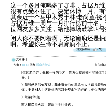
这一个多月俺喝多了咖啡，占据万维
很有点受不住了。决定休博一月。有
其余近十个马甲木秀于林/老尚童/挺
占据万维一周与一月排行榜前十名。
位网友多多关注，给他捧场鼓掌叫号
闲人你不要闲着啊，无论癫痫还是抽
啊。希望你生命不息癫痫不止。
浏览(4816)
(21)
文章评论
作者：
BFTS
回复
哦南大街边
留言时间：20
[你这老杂碎，蠢猪一样的“IO”，你怎么狡辩都不能说你
谣。]
》我既然敢和你互怼，我难道会怕你骂几句人？请接着给
你，不臭别人！这是你的老对头华山写给你的，多么的漂
》蛾策[华山]
南大街口欲火高，赃款得手往外逃，