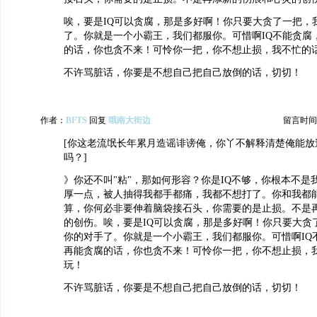
唉，要是IQ可以贪腐，那是多好啊！你只要大贪了一把，
了。你就是一个小霸王，我们都服你。可惜啊IQ不能贪腐
的话，你也贪不来！可怜你一把，你不想止损，我不忙的
不许骂脏话，你要是不想自己把自己放倒的话，切切！
作者：
BFTS
回复
哦南大街边
留言时间：20
[你这老流氓长年累月造谣诽谤俺，你丫不解释清楚俺能放
吗？]
》你还不叫"粘"，那如何形容？你是IQ不够，你根本不是
厚一点，被人抽得我都手都痛，我都不想打了。你和我都
算，你何必非要伸着脑袋接石头，你需要的是止损。不是
的创伤。唉，要是IQ可以贪腐，那是多好啊！你只要大贪
你的对手了。你就是一个小霸王，我们都服你。可惜啊IQ
再能贪腐的话，你也贪不来！可怜你一把，你不想止损，
玩！
不许骂脏话，你要是不想自己把自己放倒的话，切切！