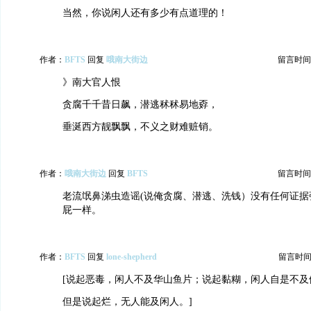
当然，你说闲人还有多少有点道理的！
作者：
BFTS
回复
哦南大街边
留言时间：20
》南大官人恨
贪腐千千昔日飙，潜逃秫秫易地孬，
垂涎西方靓飘飘，不义之财难赃销。
作者：
哦南大街边
回复
BFTS
留言时间：20
老流氓鼻涕虫造谣(说俺贪腐、潜逃、洗钱）没有任何证据
屁一样。
作者：
BFTS
回复
lone-shepherd
留言时间：20
[说起恶毒，闲人不及华山鱼片；说起黏糊，闲人自是不及
但是说起烂，无人能及闲人。]