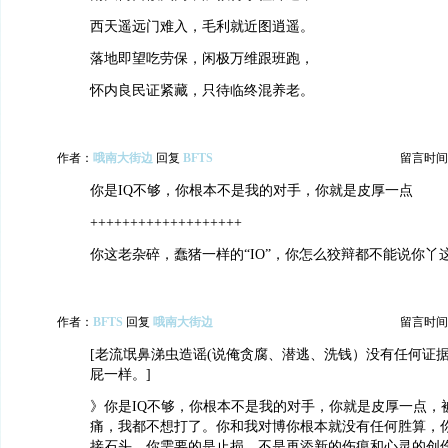
西天遥远门难入，毛利就近图逍遥。
落地即望吃劳保，闲极万维跟班跑，
怀内良民证紧藏，只待临终混养老。
作者：
哦南大街边
回复
BFTS
留言时间：20
你是IQ不够，你根本不是我的对手，你就是皮厚一点
+++++++++++++++++++
你这老杂碎，蠢猪一样的“IO”，你怎么狡辩都不能说你丫
作者：
BFTS
回复
哦南大街边
留言时间：20
[老流氓鼻涕虫造谣(说俺贪腐、潜逃、洗钱）没有任何证
屁一样。]
》你是IQ不够，你根本不是我的对手，你就是皮厚一点，
痛，我都不想打了。你和我对博你根本就没有任何胜算，
接石头，你需要的是止损。不是再添新的伤痕和心灵的创