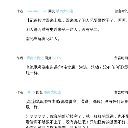
作者：
lone-shepherd
回复
哦南大街边
留言时间：20
【记得按时回来上班，回来晚了闲人兄要砸馆子了。呵呵
闲人是万维有史以来第一烂人，没有第二。
南兄当远离此烂人。
作者：
哦南大街边
回复
BFTS
留言时间：20
老流氓鼻涕虫造谣(说俺贪腐、潜逃、洗钱）没有任何证据
屁一样。
作者：
BFTS
回复
哦南大街边
留言时间：20
[老流氓鼻涕虫造谣(说俺贪腐、潜逃、洗钱）没有任何证据
屁一样。
》哈哈哈哈，你真的黔驴技穷了，就一杠杠的骂词，也不
看智商不够跟不上了，没有办法吧！只能怪你的基因不好
个东西可是贪腐不来滴，是不是？！