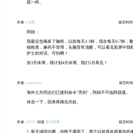
屁一样。
作者：
马黑
留言时间：20
阿妞：
我最近也喝多了咖啡，以前每天2-3杯，现在每天6-7杯，
镜检查，麻药不管用，头脑异常清醒，可以看见彩屏中我
护士的对话。可怕啊！
你3月休博，我计划4月休博。我们5月再见！
作者：
gmuoruo
留言时间：20
海外土共同志们已接到命令"亮剑"，阿妞不可临阵脱逃。
休息一下，回来再痛击共奴。
作者：
BFTS
回复
新天狱博
留言时间：20
》新天域同志啊，你终于露面了。那个以前喜欢跟着你的