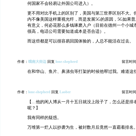
何国家不会轻易让外国公司进入）。
更不用对比手机上的区别了，美国与第三世界区别不大。
内不像美国这样重视光纤，而是发展5G的原因，5G如果
有意义，何必花那么多钱琢磨入户（目前在德州一个小城
很高，电话公司需要知道成本是否合适）。
而这些都是可以很容易回国体验的，人总不能活在过去。
作者：
哦南大街边
回复
lone-shepherd
留言时间：20
在和华山、鱼片、鼻涕虫等打架的时候他帮过我。难道这
作者：
lone-shepherd
回复
Laober
留言时间：20
【…他的闲人博从一月十五日就没上段子了，怎么还是排
呢？】
我有同样的疑惑。
万维第一烂人以抄袭为生，被封数月后竟然一直霸着排名