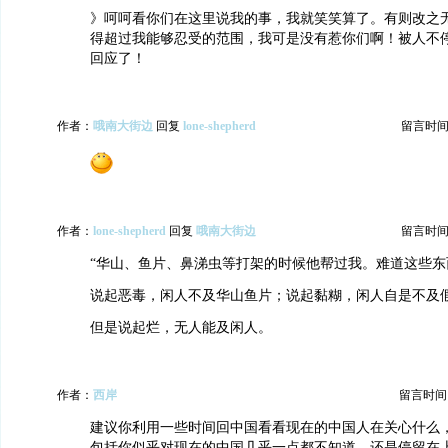
》呵呵看你们在这里说我的事，我就笑笑算了。有则改之
得超过我能够忍受的范围，我可是没有惹你们啊！被人不
回应了！
作者：
哦南大街边
回复
lone-shepherd
留言时间：20
作者：
lone-shepherd
回复
哦南大街边
留言时间：20
“华山、鱼片、鼻涕虫等打架的时候他帮过我。难道这些东
说起恶毒，闲人不及华山鱼片；说起黏糊，闲人自是不及
但是说起烂，无人能及闲人。
作者：
西岸
留言时间：20
建议你利用一些时间回中国看看现在的中国人在关心什么
包括你似乎对现在的中国几乎一点都不知道，还是停留在