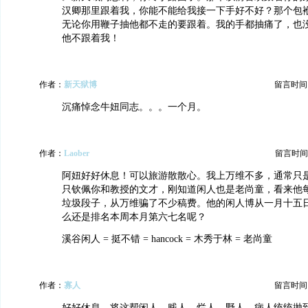
汉卿那里跟着我，你能不能给我接一下手好不好？那个包
无论你用鞭子抽他都不走的要跟着。我的手都抽痛了，也
他不跟着我！
作者：
新天狱博
留言时间：20
沉痛悼念牛妞同志。。。一个月。
作者：
Laober
留言时间：20
阿妞好好休息！可以旅游散散心。我上万维不多，通常只
只钦佩你和教授的文才，刚知道闲人也是老尚童，看来他
垃圾段子，从万维骗了不少稿费。他的闲人博从一月十五
么还是排名本周本月第六七名呢？
溪谷闲人 = 挺不错 = hancock = 木秀于林 = 老尚童
作者：
寡人
留言时间：20
好好休息，将这帮闲人、贱人、烂人、野人、病人统统抛