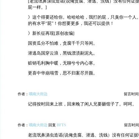
[老流氓鼻涕虫造谣(说俺贪腐、潜逃、洗钱）没有任何证
屁一样。]
》这个得要还给你。哈哈哈哈，我打的屁，只臭你一个人
的有水平“屁”！你想要更多，我还可以提供！
》新长征再现[原创改编]
国资瓜分不怕难，贪腐千千只等闲。
潜逃岛国穿云浪，黑钱漂渍剔泥丸。
赃销毛利胸中暖，无聊兮兮内心寒。
更喜中华崩塌雪，思不归案尽开颜。
作者：
哦南大街边
留言时间：20
记得按时回来上班，回来晚了闲人兄要砸馆子了。呵呵。
作者：
哦南大街边
回复
BFTS
留言时间：20
老流氓鼻涕虫造谣(说俺贪腐、潜逃、洗钱）没有任何证据