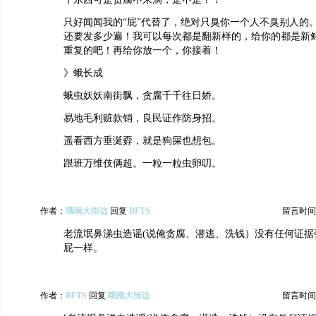
只好闻闻我的“屁”代替了，绝对只臭你一个人不臭别人的
还要发多少遍！我可以每次都是翻新样的，给你的都是新鲜
重复的吧！再给你放一个，你接着！
》蛾长成
蛾虫妖妖南街飘，贪腐千千往日娇。
易地毛利赃款销，良民证作防身招。
遥看西方垂涎孬，就是狗屎也想包。
跟班万维伎俩超。一粒一粒虫卵叨。
作者：
哦南大街边
回复
BFTS
留言时间：20
老流氓鼻涕虫造谣(说俺贪腐、潜逃、洗钱）没有任何证据
屁一样。
作者：
BFTS
回复
哦南大街边
留言时间：20