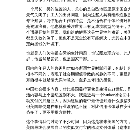
一个局长一类的位置的人，关心的是自己地区里原来国企
景气关闭了）工人的出路问题，因为这些人具有组织性很
专业知识，习惯配合工作的特点，是不适合在个体经济环
是资源浪费。他也就很关注世界上有无成功转型的例子，
个话题开始的原因。我们给他解释这是世界性的难题，美
都是失败的例子，但也不是完全没有可能解决，尤其在中
定向拨钱的环境下。
也就是人们关注很实际的生计问题，也试图发现方法。此
岁，他当然是党员，也是国家干部。。。
国内的年轻人的兴趣和对如今所谓世界时髦问题，包括川
根本不同的，表现了社会期望值导致的兴趣的不同，更显
东西根本就是毫无实际意义，至多是怀旧的感觉。
中国社会很多内容，对比美国显得更像是生活在21世纪，
活内容与上个世纪区别不大。我最近与一个banker谈论回
动支付的兴趣巨大，因为这里的老中最低也知道什么微信
但美国即使是在银行业混的也不懂，对比信用卡体系在安
势多了，更不用提方便性。
这个事情我们讨论了不少时间，因为这是将来美国的方向
美国最终会发展自己的类似支付宝的移动支付体系（这本