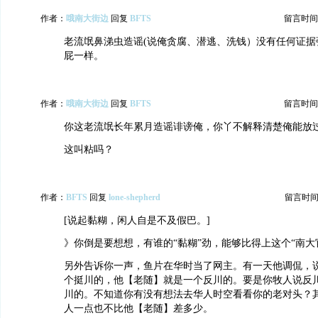
作者：
哦南大街边
回复
BFTS
留言时间：20
老流氓鼻涕虫造谣(说俺贪腐、潜逃、洗钱）没有任何证据
屁一样。
作者：
哦南大街边
回复
BFTS
留言时间：20
你这老流氓长年累月造谣诽谤俺，你丫不解释清楚俺能放
这叫粘吗？
作者：
BFTS
回复
lone-shepherd
留言时间：20
[说起黏糊，闲人自是不及假巴。]
》你倒是要想想，有谁的“黏糊”劲，能够比得上这个“南大
另外告诉你一声，鱼片在华时当了网主。有一天他调侃，
个挺川的，他【老随】就是一个反川的。要是你牧人说反
川的。不知道你有没有想法去华人时空看看你的老对头？
人一点也不比他【老随】差多少。