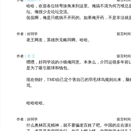
作者：
阿妞不牛
留言时间：20
哈哈，欢迎各位转弯抹角来到这里。俺搞不清为何万维总
坛。俺很少去论坛交流。
侃侃啊，俺是只瞧病不开药的。如果俺开药，不是非法就
作者：好同学
留言时间：20
老王网友，英雄所见略同啊。哈哈。
作者：
老 王
留言时间：20
嘿嘿，好同学说的小狼俺同意。本来么，介凹运很多年前
是为了吸引眼球和钱包。
现在倒好，TMD自己定个害自己的羽毛球鸟规则出来，脑
骂。
哈哈哈哈。
作者：好同学
留言时间：20
什么奥林匹克精神，就不要骗老百姓了吧。中国的左右派