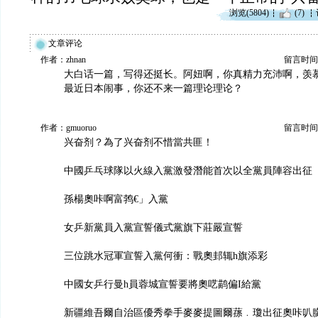
浏览(5804)
(7)
文章评论
作者：zhnan
留言时间：20
大白话一篇，写得还挺长。阿妞啊，你真精力充沛啊，羡
最近日本闹事，你还不来一篇理论理论？
作者：gmuoruo
留言时间：20
兴奋剂？為了兴奋剂不惜當共匪！
中國乒乓球隊以火線入黨激發潛能首次以全黨員陣容出征
孫楊奧咔啊富鹁€」入黨
女乒新黨員入黨宣誓儀式黨旗下莊嚴宣誓
三位跳水冠軍宣誓入黨何衝：戰奧邽辄h旗添彩
中國女乒行曼h員蓉城宣誓要將奧呓鹋偏I給黨
新疆維吾爾自治區優秀拳手麥麥提圖爾蓀﹒瓊出征奧咔叭朦