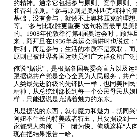
的精神。通常它包括参与原则、竞争原则、
和奋斗原则。
"
参与原则是奥林匹克精神的
基础，没有参与，就谈不上奥林匹克的理想
等。
"
参与比取胜更重要
"
这句格言最早是美
的。
1908
年伦敦举行第
4
届奥运会时，顾拜
来，顾拜旦在
1936
年奥运会演讲时也说过：
胜利，而是参与；生活的本质不是索取，而
原则已被世界各国运动员和广大群众所广泛
俺说“据说”，是根据各国奥委会官方以及运
跟据说共产党是全心全意为人民服务，共产
人类最先进阶级的先锋队一样，也同美国民
精神，从总统到部长到每一个公民母民从娘
样，只能据说是充满着魅力的东东。
凡是据说的东西，就有魔力和魅力，就同兴
阿妞不牛长的特美或者特丑，只要据说到一个
家都想人肉俺一下一睹为快。俺就这样“人肉
现在把结果报告一哈。