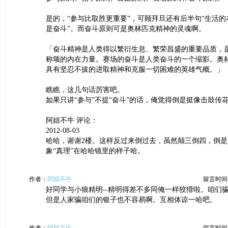
是的，“参与比取胜更重要”，可顾拜旦还有后半句“生活
是奋斗”。而奋斗原则可是奥林匹克精神的灵魂啊。
「奋斗精神是人类得以繁衍生息、繁荣昌盛的重要品质，
称颂的内在力量。赛场的奋斗是人类奋斗的一个缩影。奥
具有坚忍不拔的进取精神和克服一切困难的英雄气概。」
瞧瞧，这几句话厉害吧。
如果只讲“参与”不提“奋斗”的话，俺觉得倒是挺像击鼓传
阿妞不牛 评论：
2012-08-03
哈哈，谢谢2楼。这样反过来倒过去，虽然颠三倒四，倒
象“真理”在哈哈镜里的样子哈。
作者：
阿妞不牛
留言时间：20
好同学与小狼精明--精明得差不多同俺一样狡猾啦。咱们
但是人家骗咱们的银子也不容易啊。互相体谅一哈吧。