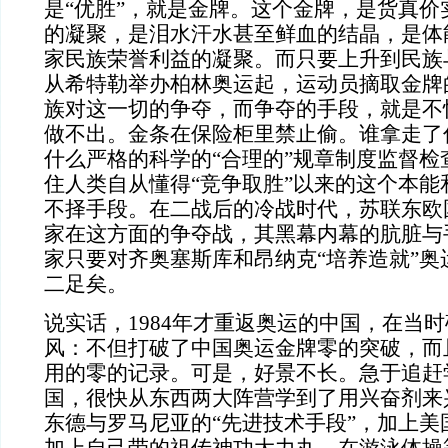
是“优胜”，就是金牌。这个金牌，是货真价
的凝聚，是泪水汗水甚至鲜血的结晶，是体
家民族荣誉利益的凝聚。而只要上升到民族
从希特勒举办柏林奥运起，运动员摘取金牌
族对这一切的争夺，而争夺的手段，就是不
做不出。金条在保险柜里禁止偷。谁拿走了
什么严格的科学的“合理的”规章制度监督检
住人类自从懂得“竞争取胜”以来的这个本能
不择手段。在二战后的冷战时代，苏联东欧
家在这方面的争夺战，其黑幕内幕的肮脏与
家只要对齐奥塞斯库和昂纳克“培养造就”奥
二足矣。
说实话，
1984
年才重返奥运的中国，在当时
风：不但打破了中国奥运金牌零的突破，而
用的零的记录。可是，好景不长。急于追赶学
国，很快从东西两大阵营学到了用兴奋剂来
东德与罗马尼亚的“先进技术手段”，加上美