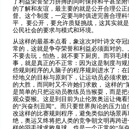
了利益荣誉全力拼搏的同时保持和平甚至附
的了解和友谊，最主要的就是公开合理公正
督。这个制度，一定要与时俱进完善合理科
平，
要公开，要允许质疑挑战，这其实就是
公民社会的要求与模式和环境。
从这样的最基本点看，象这次对叶诗文夺冠
常的，这就是争夺荣誉和利益必须面对的。
不要去玩，怕热，就不要下厨房。而羽毛球
事，就是真正的不正常：因为这是制度与规
些规则程序的人脑子的程序规则进水了：在
经地义的目标与原则下，让运动员必须求败
的大胜，而同时又不许她们求败，
这样的“
是简单的只把运动员教练员当猴耍，而是把
观众耍猴。这是到目前为止伦敦奥运让俺看
的“兴奋剂丑闻”。而只要世界舆论的压力迫
改这样的比赛规则程序，避免类似的场景再
绝，奥运又终将把人类的竞争朝文明再跨进
样的羽毛球求败臭球，也是一个正常的“兴奋