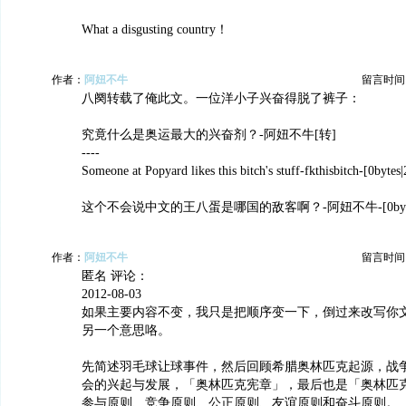
What a disgusting country！
作者：
阿妞不牛
留言时间：20
八阕转载了俺此文。一位洋小子兴奋得脱了裤子：
究竟什么是奥运最大的兴奋剂？-阿妞不牛[转]
----
Someone at Popyard likes this bitch's stuff-fkthisbitch-[0bytes
这个不会说中文的王八蛋是哪国的敌客啊？-阿妞不牛-[0bytes|20
作者：
阿妞不牛
留言时间：20
匿名 评论：
2012-08-03
如果主要内容不变，我只是把顺序变一下，倒过来改写你
另一个意思咯。
先简述羽毛球让球事件，然后回顾希腊奥林匹克起源，战
会的兴起与发展，「奥林匹克宪章」，最后也是「奥林匹
参与原则、竞争原则、公正原则、友谊原则和奋斗原则。