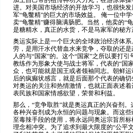
加上自己带的祖传神功大力丸，在游泳体操
进。对美国市场经济的开放学习，也很快发
军“龟鳖精”的巨大的市场效益。
俺一位中学
卖“龟鳖精”赚得脑满肠肥。当然，他卖的“
是糖精水，真正的水货，不是马家军的秘方
奥运实际上是一个巨大的全球政治经济体系
劳，是用汗水代替血水来竞争，夺取的还是
人的与“国家”的。这个“国家”之所以要打
教练作为形象大使与战士将军，代表的“国家
众，也可能就是国王或者领袖同志。朝鲜运
后的疯癫状感言，就是后面那个代表的确切
对奥运的关注和热情激情，也就正面表述着
表民族和国家情感欲望，荣誉和利益。
那么，“竞争取胜”就是奥运真正的兴奋剂。
各种兴奋剂成为永恒的问题与现象。而这些
至毒辣手段的使用，将永远同奥运宗旨所标
理念相冲突。为了追求到最大限度的“公平文