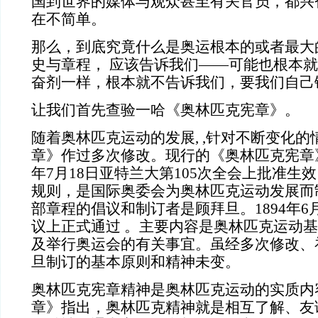
国到世界的媒体与观众甚至有关官员，都兴
在不简单。
那么，到底究竟什么是奥运根本的或者最大
史与章程，
应该告诉我们——可能也根本就
奋剂一样，根本就不告诉我们，要我们自己
让我们首先查验一哈《奥林匹克宪章》。
随着奥林匹克运动的发展
, ,
针对不断变化的
章》作过多次修改。现行的《奥林匹克宪章
年
7
月
18
日亚特兰大第
105
次全会上批准生效
规则，是国际奥委会为奥林匹克运动发展而
部章程的倡议和制订者是顾拜旦。
1894
年
6
议上正式通过
。主要内容是奥林匹克运动基
及举行奥运会的有关事宜。虽经多次修改、
旦制订的基本原则和精神未变。
奥林匹克宪章精神是奥林匹克运动的实质内
章》指出，奥林匹克精神就是相互了解、友