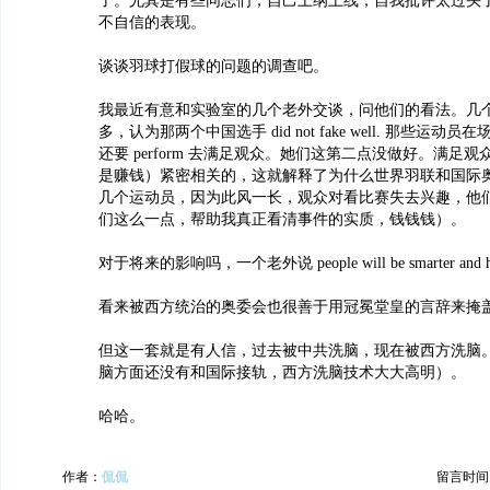
了。尤其是有些同志们，自己上纲上线，自我批评太过头
不自信的表现。
谈谈羽球打假球的问题的调查吧。
我最近有意和实验室的几个老外交谈，问他们的看法。几
多，认为那两个中国选手 did not fake well. 那些运
还要 perform 去满足观众。她们这第二点没做好。满足
是赚钱）紧密相关的，这就解释了为什么世界羽联和国际
几个运动员，因为此风一长，观众对看比赛失去兴趣，他
们这么一点，帮助我真正看清事件的实质，钱钱钱）。
对于将来的影响吗，一个老外说 people will be smarter and hide
看来被西方统治的奥委会也很善于用冠冕堂皇的言辞来掩
但这一套就是有人信，过去被中共洗脑，现在被西方洗脑
脑方面还没有和国际接轨，西方洗脑技术大大高明）。
哈哈。
作者：
侃侃
留言时间：20