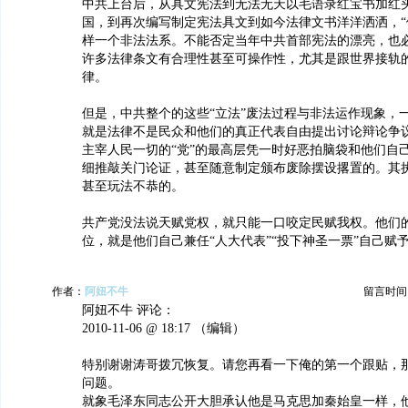
中共上台后，从具文宪法到无法无天以毛语录红宝书加红头
国，到再次编写制定宪法具文到如今法律文书洋洋洒洒，“
样一个非法法系。不能否定当年中共首部宪法的漂亮，也
许多法律条文有合理性甚至可操作性，尤其是跟世界接轨
律。
但是，中共整个的这些“立法”废法过程与非法运作现象，
就是法律不是民众和他们的真正代表自由提出讨论辩论争
主宰人民一切的“党”的最高层凭一时好恶拍脑袋和他们自
细推敲关门论证，甚至随意制定颁布废除摆设撂置的。其
甚至玩法不恭的。
共产党没法说天赋党权，就只能一口咬定民赋我权。他们
位，就是他们自己兼任“人大代表”“投下神圣一票”自己赋
作者：
阿妞不牛
留言时间：20
阿妞不牛 评论：
2010-11-06 @ 18:17 （编辑）
特别谢谢涛哥拨冗恢复。请您再看一下俺的第一个跟贴，
问题。
就象毛泽东同志公开大胆承认他是马克思加秦始皇一样，