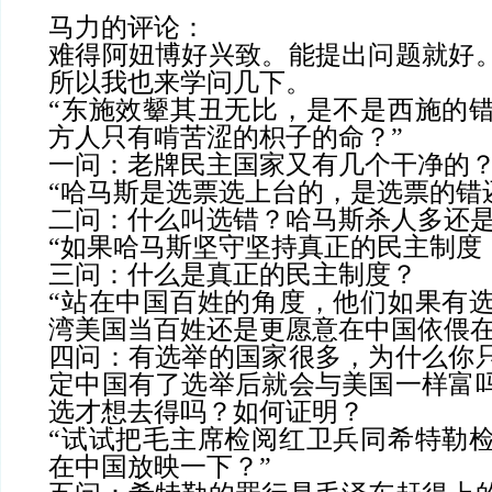
马力的评论
：
难得阿妞博好兴致。能提出问题就好
所以我也来学问几下。
“
东施效颦其丑无比，是不是西施的
方人只有啃苦涩的枳子的命？
”
一问：老牌民主国家又有几个干净的
“
哈马斯是选票选上台的，是选票的错
二问：什么叫选错？哈马斯杀人多还
“
如果哈马斯坚守坚持真正的民主制度
三问：什么是真正的民主制度？
“
站在中国百姓的角度，他们如果有
湾美国当百姓还是更愿意在中国依偎
四问：有选举的国家很多，为什么你
定中国有了选举后就会与美国一样富
选才想去得吗？如何证明？
“
试试把毛主席检阅红卫兵同希特勒
在中国放映一下？
”