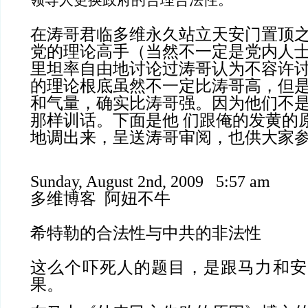
领导人更换政府的合理合法性。
在涛哥君临多维永久站立天安门置顶
党的理论高手（当然不一定是党内人
里坦率自由地讨论过涛哥认为不容许
的理论根底虽然不一定比涛哥高，但
和气量，确实比涛哥强。因为他们不
那样训话。下面是他 们跟俺的发黄的
地调出来，呈送涛哥审阅，也供大家
Sunday, August 2nd, 2009 5:57 am
多
维
博客
阿
妞
不牛
希特勒的合法性与中共的非法性
这么个吓死人的题目，是跟马力和安
果。