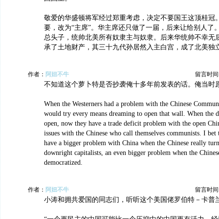
敬爱的华盛顿将军经过郑重考虑，决定不要国王这顶桂冠
要，改为“主席”。华主席还只做了一届，后来让给别人了
总头子，统帅北美所有奴隶主与奴隶。后来华统帅不幸无
承了土地财产，其三十九代孙居然入主白宫，成了北美独
作者：
阿妞不牛
留言时间：20
不知道这个萝卜特是否抄袭俺十多年前发表的话。俺当时
When the Westerners had a problem with the Chinese Communi
would try every means dreaming to open that wall. When the d
open, now they have a trade deficit problem with the open Chin
issues with the Chinese who call themselves communists. I bet 
have a bigger problem with China when the Chinese really turn
downright capitalists, an even bigger problem when the Chinese
democratized.
作者：
阿妞不牛
留言时间：20
小涛和拥共爱国的同志们，听听这个美国佬罗伯特－卡普