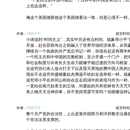
“一个更民主的中国可能比一个压抑中的中国更有活力，经
上也会这样。”
俺这个美国佬跟他这个美国佬看法一致，但是心境不一样
作者：
阿妞不牛
留言时间：20
小涛说到“时间主义”，其实中共还有点时间。就象邓小平“
开放，赶在苏联垮台之前融入了世界市场经济体系，从而
继续当一个执政的共产党总书记一样，你现在起还有两年
一个民主共和中华国的完整机制，至少开通一个门户，把
和社会制度引向有长久生命力能够平稳过渡的方向与框架
去追究你们杀人放火打天下以及昏天黑地折腾中国人民的
现在不去追究华盛顿蓄奴杰弗逊不给妇女选举权一样。就
追究邓小平在井冈山和你在反右四清中的表现与作为一样
一直站在南方奴隶主的立场，对废奴的共和党林肯天天咒
表人物天天当神供奉，你不觉得荒谬可笑吗？你能够这样
作者：
阿妞不牛
留言时间：20
整个共产党的合法性，上台是靠外国势力和洋邪教非法暴
个非法法系支撑的。