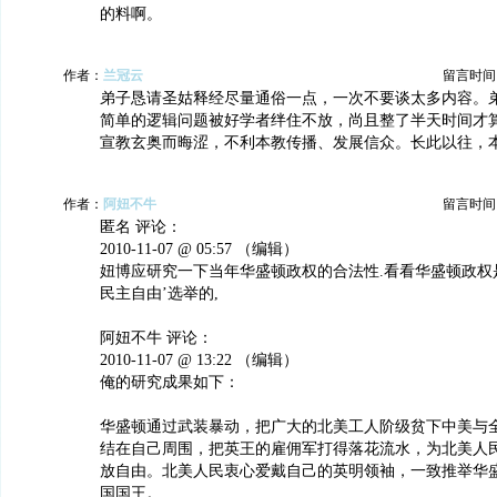
的料啊。
作者：
兰冠云
留言时间：20
弟子恳请圣姑释经尽量通俗一点，一次不要谈太多内容。
简单的逻辑问题被好学者绊住不放，尚且整了半天时间才
宣教玄奥而晦涩，不利本教传播、发展信众。长此以往，
作者：
阿妞不牛
留言时间：20
匿名 评论：
2010-11-07 @ 05:57 （编辑）
妞博应研究一下当年华盛顿政权的合法性.看看华盛顿政权
民主自由’选举的,
阿妞不牛 评论：
2010-11-07 @ 13:22 （编辑）
俺的研究成果如下：
华盛顿通过武装暴动，把广大的北美工人阶级贫下中美与
结在自己周围，把英王的雇佣军打得落花流水，为北美人
放自由。北美人民衷心爱戴自己的英明领袖，一致推举华
国国王。