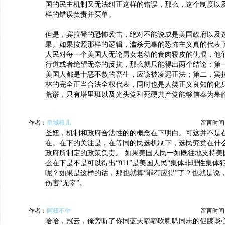
国的民主机制又无法纠正这样的错误，那么，这个制度以
样的错误负责并买单。
但是，宾拉登的恐怖袭击，绝对不能说成是美国政府以及
果。如果按照那样的逻辑，滥杀无辜的恐怖主义真的代表
人民对每一个美国人无论男女老幼的食肉寝皮的仇恨，他
行道或者绝望无奈的反抗，那么就只能得出两个结论：第
美国人都是十恶不赦的畜生，应该被凌迟正法；第二，宾
林的完全正当合法全权代表，同时也是人类正义良知的化
荒谬，只有塔里班以及光头党和死硬共产党能够信奉为皋
作者：
皇城根儿
留言时间：20
圣妞，机制和政府合法性的的概念在下明白。可这并不是
在。在下的关注是，在等同的民选机制下，选民究竟在什
政府所制定的政策负责。 如果美国人民一如既往地支持美
么在下是不是可以得出“911”是美国人民“集体非理性集体
呢？如果是这样的话，那也就算“罪有应得”了？也就是说
伤害“无辜”。
作者：
阿妞不牛
留言时间：20
哈哈，冠云，俺旁听了你同蓝天嘟嘟吹喇叭同志的促膝谈