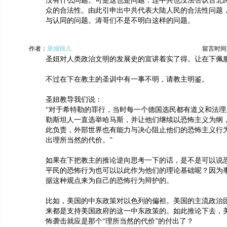
没有什么问题。可是这也是问题：连中共也没法否认台北
众的合法性。由此引申出中共代表大陆人民的合法性问题
与认同的问题。涛哥们不是不明白这样的问题。
作者：
皇城根儿
留言时间：20
圣妞对人类政治文明的发展史的宣讲着实了得。让在下佩
不过在下在教主的圣训中有一事不明，请教主明鉴。
圣妞教导我们说：
“对于希特勒的罪行，当时每一个德国选民都有道义和法理
勒斯坦人一直选举哈马斯，并让他们继续以恐怖主义为纲
此负责，外部世界也有能力与决心阻止他们的恐怖主义行
出理所当然的代价。”
如果在下把教主的推论逆向思考一下的话，是不是可以说
平民的恐怖行为也可以以此作为他们的理论基础呢？因为
据这种观点来为自己的恐怖行为辩护的。
比如，美国的中东政策对以色列的偏袒。美国的主流政治
来都是支持美国政府的这一中东政策的。如此推论下去，
怖袭击就应是那个“理所当然的代价”的付出了？