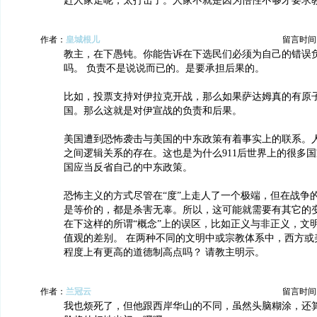
赶人家走呢，太打击了。人家不就是因为悟性不够才要求
作者：
皇城根儿
留言时间：20
教主，在下愚钝。你能告诉在下选民们必须为自己的错误
吗。 负责不是说说而已的。是要承担后果的。
比如，投票支持对伊拉克开战，那么如果萨达姆真的有原
国。那么这就是对伊宣战的负责和后果。
美国遭到恐怖袭击与美国的中东政策有着事实上的联系。
之间逻辑关系的存在。这也是为什么911后世界上的很多
国应当反省自己的中东政策。
恐怖主义的方式尽管在“度”上走人了一个极端，但在战争
是等价的，都是杀害无辜。所以，这可能就需要有其它的
在下这样的所谓“概念”上的误区，比如正义与非正义，文
值观的差别。 在两种不同的文明中或宗教体系中，西方或
程度上有更高的道德制高点吗？ 请教主明示。
作者：
兰冠云
留言时间：20
我也烦死了，但他跟西岸华山的不同，虽然头脑糊涂，还