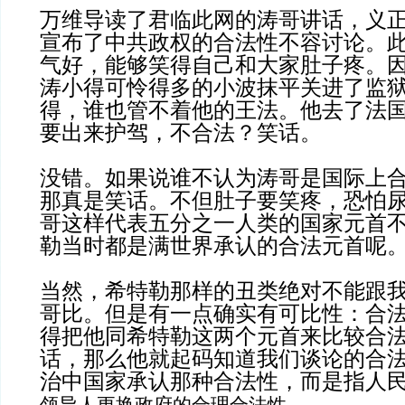
万维导读了君临此网的涛哥讲话，义
宣布了中共政权的合法性不容讨论。
气好，能够笑得自己和大家肚子疼。
涛小得可怜得多的小波抹平关进了监
得，谁也管不着他的王法。他去了法
要出来护驾，不合法？笑话。
没错。如果说谁不认为涛哥是国际上
那真是笑话。不但肚子要笑疼，恐怕
哥这样代表五分之一人类的国家元首
勒当时都是满世界承认的合法元首呢
当然，希特勒那样的丑类绝对不能跟
哥比。但是有一点确实有可比性：合
得把他同希特勒这两个元首来比较合
话，那么他就起码知道我们谈论的合
治中国家承认那种合法性，而是指人