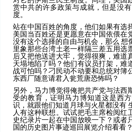
对它的伊斯兰民主制度。同理，美国
赏中共的许多政策与成就，但是没有
度。
站在中国百姓的角度，他们如果有选
美国当百姓还是更愿意在中国依偎在
没有这个选择的自由与机会，那么 想
里象那些台湾土老一样隔三差五用选
后又把他送进大牢，觉得很爽，难道
天塌地陷了吗？他们有议员打架，难
战可怕吗？刁民动不动要和总统对簿
东西厂随意请君入瓮荒唐恐怖吗？
另外，马力博觉得俺把共产党与法西
受的教育，证明马力博知道这是西方
识，就跟他们知道月球与火星都没有 
人有这种联想。试试把毛主席检阅红
史纪录片一起在中国放映一下？或者
国的历史图片事迹巡回展览介绍看看