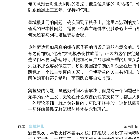
俺同意冠云对蓝天喇叭的看法，他是位真诚的"对话者”。
以跟他掰上三五年。保持和气吧。
皇城根儿问的问题，确实问到了根子上。这里牵涉到的文
值观的根本性问题，需要上帝真主老佛爷促膝谈心上千百
何况还有马列毛塔里班参合呢。
你的萨达姆如果真的拥有原子弹的假设是真的有意义的。
有之前“假定”他有“大规模杀伤性武器”。正因为这个假定
选民们不要为萨达姆可以把纽约当广岛那样严重的后果负
列就不那么容易假定了。所以美国跟伊朗的叫劲还在进行
朗也是一个民主制度的国家，一个伊斯兰的民主共和国。
同伊朗开打还是媾和，两国民众要自负其责。
宾拉登的问题，虽然短时间不会解决，但是有一个问题已
无辜的恐怖主义，无论在什么东西的包装支持下，都是人
一的理论基础，就是为达目的，可以不择手段：这是法西
一切奸凶暴民无赖流氓的根本信念和理论。
作者：
皇城根儿
留言时间：20
冠云教友，本教友好不容易才找到了组织，才说了两句糊