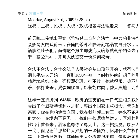
作者：
阿妞不牛
留言时间：20
Monday, August 3rd, 2009 9:28 pm
强权，主权，民权，人权：政权根基与法理源泉——答马
前天晚上俺抛出歪文《希特勒上台的合法性与中共的非法
众多网友踊跃前来，在俺的茶滩冷静深刻地品尝白开水，
酒脸红脖子粗，而俺这个摊主却烧完大碗茶就驾船钓鱼去
罪，接受批斗，并向大伙提交一份深刻狡辩。
合法不合法，合什么法？人类社会从山顶洞开始，就有法
洞长毛头人开始，一直到1890年被一个叫拉格纳红胡子的
精辟地总结出来：强权即公理。打不过，你就得服。你不
杀。你打我杀，渴饮匈奴血，饥餐胡虏肉，昏天黑地，刀
这样一直折腾到1648年，欧洲的蛮夷们在一口气互相杀戮
弄出了个威斯特伐利亚之和，整出个国家主权概念。管你
亲家，你在你的地盘立国，我在我的领土称王，井水不犯
血大公，在境内至高无上。你们一伙尼德兰烂人，互相共
推出个首领来，洒家也尊你至尊无上。这一招挺灵。欧洲
干戈，但尼德兰那些烂人兴起的一些怪招，比如什么主权
等，乘势传播泛滥。其他国王大公看着很不爽，但也必须