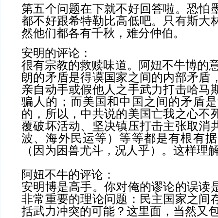
第五个问题在下就不好回答啦。恐怕
都不好跟希特勒比高低吧。只有斯大
然他们都各有千秋，难分仲伯。
安明的评论
：
很有宗教的救赎味道。阿妞不牛博的意
朗的矛盾是得谟国家之间的内部矛盾
亲自动手或假他人之手武力打击哈马
骗人的；而美国和中国之间的矛盾是
的，所以，中共说的美国亡我之心不
覆破坏活动、坚决镇压打击主张取消
波、海外民运等）等等都是有根有据
（因为困兽尤斗，况人乎）。这样理
阿妞不牛的评论
：
安明博是高手。你对俺的谬论的误读
非常重要的理论问题：民主国家之间
括武力冲突的可能？这里面，当然又