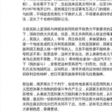
权》。实在看不下去了，交起战来还真文明许多，以至186
约1907年海牙公约，居然规定打仗还要有五花八门的规矩
与妇孺，不得故意伤害红十字救护人员，不得屠杀虐待俘
法，还出了个名称叫国际公法。
主权实际上是强权与神授皇权同民权平权势力平衡要求的
下，强权仍然大兴其道。但是，民主共和民权人权这些毒
人，英国人，德国人，等等，用主权在民，来偷梁换柱，
接一个地改造成民主共和宪政国家。主权是国家的，国家
族和国王都是人格一律平等的人。元首不能世袭不能终身
母民还不算）投票选举，这样才算合法。拼上身家性命几
来鸟位居然不算数，不合法！ 希特勒在参加一战后气不打
下《我的奋斗》，发誓把这种歪风邪气一扫而光。但是，
扎扎实实地搞民运，运动民众，请求并成功运动他们投给
切权利交给纳粹，把日耳曼民族推举到喜马拉雅巅峰。
那边厢，俄罗斯出了个列宁，创造性地发展马克思用民权
义思想加暴力泡制的阶级斗争共产主义，从国家主权到主
苏维埃，从暴政万恶到暴力万能到暴力专政理所当然，从
顺溜，最后到一切权利和光荣归于列宁同志斯大林同志赫
夫同志最后到戈尔巴乔夫同不了志。当然，还有毛主席红
大家都熟悉，毋庸赘述。