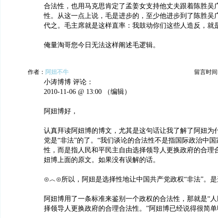
合法性，也用马克思肯定了孟姜女支持他丈夫跟着陈胜吴
性。从这一点上说，毛是进步的，至少他进步到了陈胜吴
代之。毛主席就是这样直率：我鼓动你们这些人造反，就
俺量淘哥您今日无法这样阐述毛逻辑。
作者：
阿妞不牛
留言时间：20
小涛博博 评论：
2010-11-06 @ 13:00 （编辑）
阿妞博好，
认真拜读阿妞博的博文，尤其是这句话让我了解了阿妞为
党是“非法”的了。“我们谈论的合法性不是指国际政治中
性，而是指人民和平民主自由选择领导人更换政府的合理合
妞博上面的原文。如果没有误解的话。
⊙︿⊙所以，阿妞是选择性地让中国共产党政权“非法”。
阿妞博用了一条标准来鉴别一个政权的合法性，那就是“人
择领导人更换政府的合理合法性。”阿妞博已经说得很简单