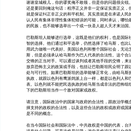
谢谢皇城根儿，你的谬奖俺不敢领，但是你的问题很尖锐
还是要回到俺这句话：程序正义并非一定保证实质正义，
就是保证纠正非正义的和平机制。其实质就是在承诺人民
认人民有集体非理性集体犯错误的可能，同时承认，哪怕
的民族，也不能够选举出一个或一伙圣人超人天才来治国
巴勒斯坦人能够进行选举，这既是他们的权利，也是国际
智的选择。他们通过和平选举，仍然选择了哈马斯，也比
用武力做唯一代表好。美国以色列和整个国际社会，无论
斯，但是必须承认哈马斯作为巴人代表的合法性。这个合
交锋的正当对手。可以通过谈判或者其他手段的交锋，来
放弃恐怖主义的政策或手段，包括让巴勒斯坦民众明了跟
处与可行性。如果巴勒斯坦的选举能够正常化，由哈马斯
执政，就跟以色列有鹰派鸽派上台一样，都是以色列人和
表。以色列就不能把民选执政的哈马斯当成非法的恐怖组
下的巴勒斯坦当作一个敌对国家或政权。
请注意，国际政治中的国家与政府的合法性，跟政治学概
择支持的政权的合法性，以及这些合法的政权或政府或国
是不同的概念。
在当今国际社会和国际法中，中共政权是中国的代表，台