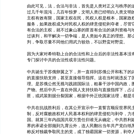
由此可见，法，合法与非法，首先是人类对正义与秩序的
过几千年混沌，几百年惊梦，文明人类已经明白人类文明
主权有效有限，国家主权在民，民权人权是根本，国家政
服务，如果政权成为对民权人权的肆意侵犯剥夺者，尽管
有合法的主权，就不过象山寨的匪首有合法的谈判资格与
过谈判，和平解决一切争端，是人类如今真正的理想。那
判，争取尽量不同他们用武力较劲，不以野蛮对野蛮。
因为大家对希特勒上台的合法性和上台后的非法性基本没
专门探讨中共的合法性或非法性问题。
中共诞生于苏俄卵翼之下，并一直得到苏俄公开和私下的
的直接扶助支持，甚至直接领导指挥。这在当时就违反了
理。是苏俄公然无视与践踏国际法，粗暴干涉中国内政，
产物。然后中共一直在外国人支持扶助与直接指挥下，占
匪，或武装割据分裂国家，根据中外正统国家法理，都是
中共在抗战胜利后，在其公开宣示中一直誓言顺应世界民
制，反对腐败政权对人民基本权利的肆意侵犯与剥夺，力
国。就算三年内战国共双方责任归谁无从确定，中共胜利
界的承诺全部抛到九霄云外，连人民翻出当年共产党白纸
称反对独裁争取民主的党，成了独霸国家一切资源，剥夺