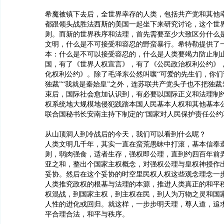
希魔被镇下去后，全世界幸存的人类，包括共产党和其他
都跟领头战胜法西斯的美国一起坐下来研究讨论，这个世
则。而新的世界秩序和法理，首先需要至少大致区分什么
文明，什么是不可接受和容忍的野蛮暴行。希特勒提供了
本：什么是不可以接受容忍的，什么是人类要竭力防止制
国，有了《世界人权宣言》，有了《公民政治权利公约》
化权利公约》。除了毛泽东公然叫嚷“可爱的先生们，你们
独裁”“我就是秦始皇”之外，连苏联共产党头子也不把独
束后，国际社会愈加认识到，有必要以国际正义和法理制
权系统地大规模地侵犯践踏本国人民基本人权和其他基本公民
联合国秘书长安南主持下制定的“国家对人民保护责任公约
从山顶洞人到冷战后的今天，我们可以看到什么呢？
人类文明几千年，其实一直在蛮荒愚昧中打滚，基本信奉
则，弱肉强食，适者生存，强权即公理，直到约四百年前
亚之和，整出个国家主权概念，对强权公理与皇权神授作
妥协。然后在这个妥协的时空里民权人权这些观念理念一
人类推究政权的根基与法理的本源，推进人类真正的和平
权混战，到国家主权，到主权在民，到人为万物之灵和国
人性的进化或回归。就这样，一步步明天理，尊人道，追
平合理合法，和平与秩序。