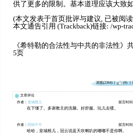
供了更多的限制。基本道理应该大致
(
本文发表于首页批评与建议
,
已被阅读
本文通告引用
(Trackback)
链接
: /wp-tr
《希特勒的合法性与中共的非法性》
5
页
浏览(2364)
(6)
文章评论
作者：
皇城根儿
留言时间：20
在下懂了。多谢教主的洗脑。好舒服。玩儿去喽。
作者：
阿妞不牛
留言时间：20
哈哈，皇城根儿，冠云说蓝天吹喇叭的嘟嘟不是你啊。