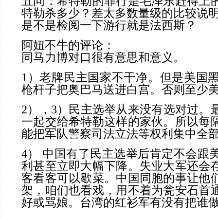
五问：希特勒的罪行是毛泽东赶得上
特勒杀多少？差太多数量级的比较说
是不是检阅一下游行就是法西斯？
阿妞不牛的评论
：
同马力博对口很有意思和意义。
1
）老牌民主国家不干净。但是美国
枪杆子把奥巴马送进白宫。否则至少
2
），
3
）民主选举从来没有选对过。
一起交给希特勒这样的家伙。所以每
能把军队警察司法立法等权利集中全
4
） 中国有了民主选举后肯定不会跟
利甚至立即大幅下降。失业大军还会
客看客可以歇菜。中国同胞的事让他
架，咱们也看戏，用不着为瓮安石首
好或骂娘。台湾的红衫军有没有把谁