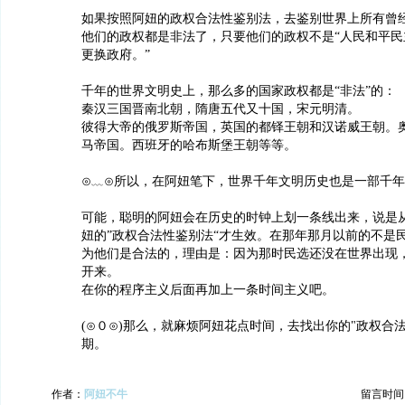
如果按照阿妞的政权合法性鉴别法，去鉴别世界上所有曾
他们的政权都是非法了，只要他们的政权不是“人民和平民
更换政府。”
千年的世界文明史上，那么多的国家政权都是“非法”的：
秦汉三国晋南北朝，隋唐五代又十国，宋元明清。
彼得大帝的俄罗斯帝国，英国的都铎王朝和汉诺威王朝。
马帝国。西班牙的哈布斯堡王朝等等。
⊙﹏⊙所以，在阿妞笔下，世界千年文明历史也是一部千年
可能，聪明的阿妞会在历史的时钟上划一条线出来，说是
妞的”政权合法性鉴别法“才生效。在那年那月以前的不是
为他们是合法的，理由是：因为那时民选还没在世界出现
开来。
在你的程序主义后面再加上一条时间主义吧。
(⊙０⊙)那么，就麻烦阿妞花点时间，去找出你的"政权合
期。
作者：
阿妞不牛
留言时间：20