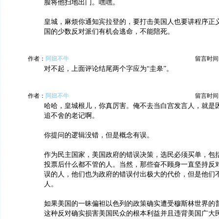
脸将他扫地出门。嘿嘿。
皇城，麻烦你通知宾拉登的，要打击美国人也要讲程序正
国的少数反对派们有机会逃命，不能陪死。
作者：
阿妞不牛
留言时间：20
对不起，上面评论结尾两个字应为“圭皋”。
作者：
阿妞不牛
留言时间：20
哈哈，皇城根儿，你真厉害。俺不去当白宫发言人，就是
追不舍的老记啊。
你提问的逻辑没错，但是概念有误。
作为民主国家，美国政府的错误决策，选民必须买单，包
投票后什么都不管的人。当然，那些奋不顾身一直坚持反
误的人，他们也为政府的错误付出极大的代价，但是他们
人。
如果美国的一昧偏袒以色列的政策确实遭受穆斯林世界的
这种反对确实损害美国民众的根本利益并且违背美国广大