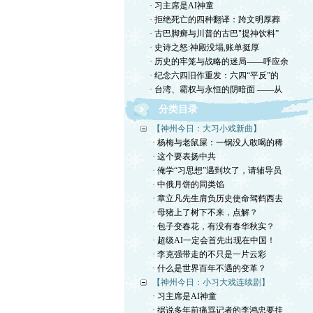
· 习主席是AI神童
· 拒绝死亡的四种翻译：跨文明厚葬
· 古巴脚癣与川普的古巴"提神饮料”
· 史诗之怒:神殿没塌,账单挺厚
· 历史的牢笼与战略的迷局——呼应余
· 纪念六四旧作重发：六四“平反”的
· 台湾、霸权与永恒的阴暗面 ——从
分类目录
【神州今日：大习小戏新曲】
· 杨梅与老鼠屎：一锅没人敢喝的稀
· 这个要表扬中共
· 俺学“习思想”遇到坎了，请辅导员
· 中俄月饼的同类馅
· 章立凡先生肩负历史使命驾鹤西去
· 母猪上了树下不来，点解？
· 包子变春花，有没有春华秋实？
· 超级AI一定会首先出现在中国！
· 李克强带走的不只是一片云彩
· 什么是世界百年不遇的变革？
【神州今日：小习大戏连续剧】
· 习主席是AI神童
· 据说多年前痛骂记者的李鸿忠要挂