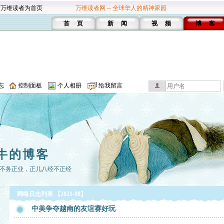
设万维读者为首页
万维读者网 -- 全球华人的精神家园
首 页
新 闻
视 频
博 客
志
控制面板
个人相册
给我留言
牛的博客
不务正业，正儿八经不正经
网络日志列表 【2021-08】
中美争夺越南的友谊赛好玩