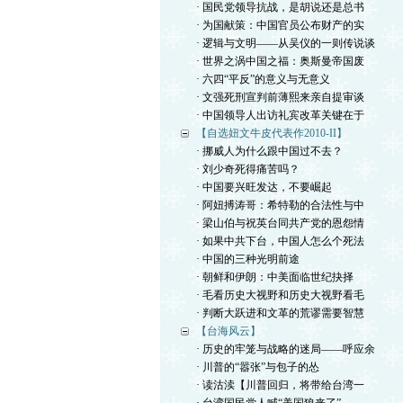
· 国民党领导抗战，是胡说还是总书
· 为国献策：中国官员公布财产的实
· 逻辑与文明——从吴仪的一则传说谈
· 世界之涡中国之福：奥斯曼帝国废
· 六四“平反”的意义与无意义
· 文强死刑宣判前薄熙来亲自提审谈
· 中国领导人出访礼宾改革关键在于
【自选妞文牛皮代表作2010-II】
· 挪威人为什么跟中国过不去？
· 刘少奇死得痛苦吗？
· 中国要兴旺发达，不要崛起
· 阿妞搏涛哥：希特勒的合法性与中
· 梁山伯与祝英台同共产党的恩怨情
· 如果中共下台，中国人怎么个死法
· 中国的三种光明前途
· 朝鲜和伊朗：中美面临世纪抉择
· 毛看历史大视野和历史大视野看毛
· 判断大跃进和文革的荒谬需要智慧
【台海风云】
· 历史的牢笼与战略的迷局——呼应余
· 川普的“嚣张”与包子的怂
· 读沽渎【川普回归，将带给台湾一