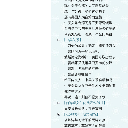
· 台湾国民党人喊“美国狼来了”
· 现在关于台湾的大问题竟然是
· 统一与分裂，能分优劣吗？
· 还有美国人为台湾白烧脑
· 中美关系台湾问题不要弯弯绕啦
· 台湾是中共与美国肚皮顶尖竹竿的
· 马英九祭祖—维系一个金门马祖
【中美关系】
· 川习会的成果：确定川剧变脸习以
· 川普给习近平的见面礼
· 波斯湾定海神针：美国夺取占领伊
· 川普就张又侠落马召开御前会议
· 川普对世界秩序的冲击
· 川普是否蜘蛛侠？
· 答国内友人：中美关系会缓和吗
· 中美关系从红脖子到村支书须知要
· 俺吃错过药
· 再说一遍：川普不是为了钱
【自选妞文牛皮代表作2011】
· 吴委员长仙逝，邦声震国
【江湖神州：胡涛温饱】
· 胡锦涛与习近平的无缝对接
· 莫言莫言，莫能言之的苦痛