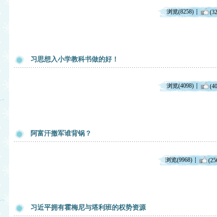
浏览(8258)
(32
习思想入小学教科书做的好！
浏览(4098)
(40
阿富汗撤军谁背锅？
浏览(9968)
(25
习近平拥有霍梅尼与塔利班的权势资源