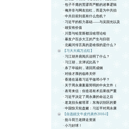
· 包子不瘪的荒谬而严酷的述事逻辑
· 俺并非与网友抬杠，而是为中共抬
· 中共目前到底有什么危机？
· 习近平的权力基础——与吴国光以及
· 雄安有价值
· 川普与哈里斯都没啥理论哈
· 暴发户百步大王的产生与归宿
· 北戴河传言真的是啥假的是什么？
【习大大戏万点红】
· 习江胡并肩阅兵说明了什么？
· 习江胡，京津试比高？
· 杀了毕福剑，请回芮成钢
· 对徐才厚的临终关怀
· 香港在逼着习近平做邓小平？
· 关于周永康案最简明的中央文件（
· 表哥来信：你造谣有术后果很严重
· 习近平决定了周永康的命运之后
· 老龙抬头被塔罩：东海识别区的要
· 中国惊天轮盘赌：习近平对周永康
【自选妞文牛皮代表作2010-I】
· 批斗荷兰老牌走资派
· 小习好球！