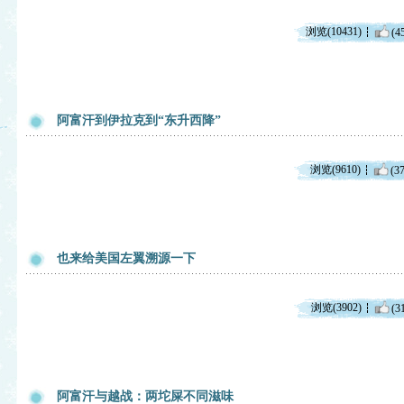
浏览(10431)
(4
阿富汗到伊拉克到“东升西降”
浏览(9610)
(37
也来给美国左翼溯源一下
浏览(3902)
(3
阿富汗与越战：两坨屎不同滋味