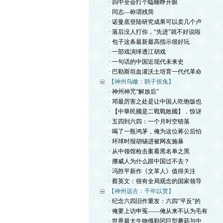
· 四中全会打个瞌睡睁开眼
· 同志—称谓残简
· 诺曼底登陆研究成果可以卖几个卢
· 落后没人打你，“先进”就不好说啦
· 包子这条最新最高指示很好玩
· 一部戏演绎透江胡戏
· 一句话的中国近现代未来史
· 巴勒斯坦血灌沃土培育一代代革命
【神州鸟瞰：鹞子抓兔】
· 神州神咒“解放后”
· 邓最厉害之处是让中国人吃饱饭也
· 【中華民國是二戰戰敗國】，惊讶
· 五四到六四：一个月时空错落
· 喝了一瓶鸿茅，俺为这位蒋公后怕
· 环球时报胡锡进被网友施暴
· 从中领馆枪击案看黑名单之黑
· 挪威人为什么跟中国过不去？
· 冯胜平新作《文革人》值得关注
· 蔡英文：很有全局观念的国家领导
【神州远古：千年以贯】
· 纪念六四旧作重发：六四“平反”的
· 俺要上访申冤——俺从来不认为毛有
· 世界最大生物俄勒冈巨型蘑菇与中