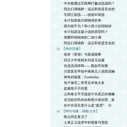
· 中共能通过互联网打赢信息战吗？
· 同志们请镇静：温总和党是安全的
· 毛邓江胡选——统统叫胡选
· 令计划发疯与胡锦涛折寿
· 胡为胡不为？和小思小议胡锦涛
· 令计划是这篇小说的原型吗？
· 胡耀邦胡锦涛的二胡小调
· 同志们请镇静：温总和党是安全的
【神州异像】
· 老舍《茶馆》与莫谈国事
· 武汉大学老校长刘道玉仙逝
· 也说说润涛阎——犹如毕加索
· 川普莫非早知中南海王八池里泥鳅
· 神奇的国度：Zombielias
· 包子做毛二世苦在本钱太多
· 盆栽茄子不结蛋
· 义和拳太平天国是中共真正的偶像
· 含泪劝灾民的余秋雨大病住院，捡
· 在中共语言里什么是“真理”， 什
【神州鸟瞰：蜻蜓点水】
· 陈云同志复活了
· 人类正义追求中的报复与宽恕