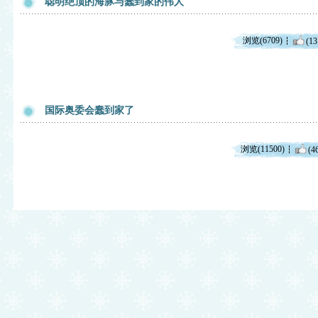
聪明绝顶的海豚与蠢到家的伟人
浏览(6709)
(13
国际奥委会蠢到家了
浏览(11500)
(4