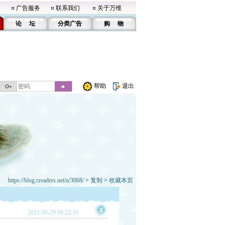
广告服务
联系我们
关于万维
论 坛
分类广告
购 物
帮助
退出
https://blog.creaders.net/u/3068/
>
复制
>
收藏本页
2021-08-29 00:22:19