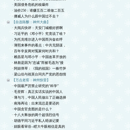
· 美国债务危机的核爆炸
· 油价250：谁赚五百二谁做二百五
· 挪威人为什么跟中国过不去？
【自选陈酿：神州大曲】
· 大阅兵快评：天安门城楼好挤啊
· 习近平的《邓小平》究竟说了啥？
· 为托克维尔进入中国而兴奋欢呼
· 薄熙来事件的看点：中共无阴谋，
· 百年辛亥两对冤家何时共和？
· 赖昌星与邓小平：中国改革开放的
· 林彪是因为“忠诚”而被毛选为“接
· 阿妞弹琴：《我的祖国》一株竹笋
· 梁山伯与祝英台同共产党的恩怨情
【万点老窖：神州惊雷】
· 中国最严厉禁止研究的“科学”
· 毛登辉：真正实话实说的中国人
· 薄与习，中国人民做出了正确选择
· 南海再论：出来混总是要还的
· 中国贪官贪图的是什么？
· 十八大释放的两个超强烈信号
· 胡德平同习近平私人晤谈记要
· 妞眼看审谷--瞪大牛眼相信是真的