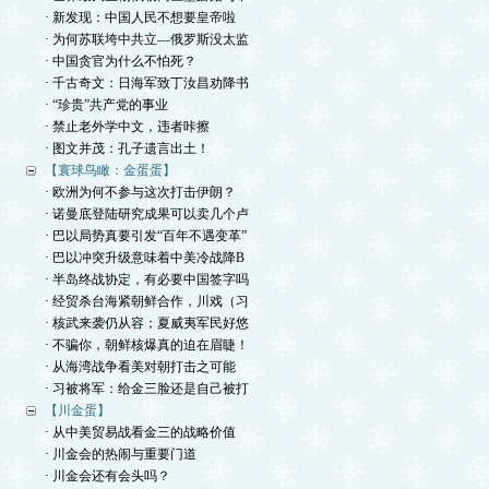
· 新发现：中国人民不想要皇帝啦
· 为何苏联垮中共立—俄罗斯没太监
· 中国贪官为什么不怕死？
· 千古奇文：日海军致丁汝昌劝降书
· “珍贵”共产党的事业
· 禁止老外学中文，违者咔擦
· 图文并茂：孔子遗言出土！
【寰球鸟瞰：金蛋蛋】
· 欧洲为何不参与这次打击伊朗？
· 诺曼底登陆研究成果可以卖几个卢
· 巴以局势真要引发“百年不遇变革”
· 巴以冲突升级意味着中美冷战降B
· 半岛终战协定，有必要中国签字吗
· 经贸杀台海紧朝鲜合作，川戏（习
· 核武来袭仍从容；夏威夷军民好悠
· 不骗你，朝鲜核爆真的迫在眉睫！
· 从海湾战争看美对朝打击之可能
· 习被将军：给金三脸还是自己被打
【川金蛋】
· 从中美贸易战看金三的战略价值
· 川金会的热闹与重要门道
· 川金会还有会头吗？