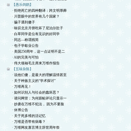
【愚乐鸽鹞】
· 拒绝死亡的四种翻译：跨文明厚葬
· 川普眼中的世界有几个国家？
· 骗子遇到傻子
· 咏叹北京月饼吃坏了尼泊尔肚子
· 白草同学是位有见识的好同学
· 同志—称谓残简
· 包子学歇业公告
· 美国250周年，这一点证明不是二
· AI的完美与可怕
· 伟大领袖毛主席来万维作报告
【五味杂陈】
· 说他们傻，是最大的理解温情甚至
· 关于种族主义的“学术探讨”
· 万维再见！
· 如何识别人与社会的蠢坏恶？
· 请问网管；为何跟帖评论只显示一
· 抄袭在万维不犯法， 因为不要脸
· 休博公告
· 关于死多维的活记忆
· 万维是否带有病毒？
· 万维网友寡言博主辞世周年祭