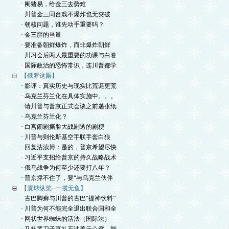
· 阉猪易，给金三去势难
· 川普金三同台戏不爆炸也无突破
· 朝核问题，谁先动手重要吗？
· 金三胖的当量
· 要准备朝鲜爆炸，而非爆炸朝鲜
· 川习会后两人最重要的功课与白卷
· 国际政治的恐怖常识，连川普都学
【俄罗这厮】
· 影评：真实历史与现实比荒诞更荒
· 乌克兰芬兰化在具体实施中。。。
· 请川普与普京正式会谈之前递张纸
· 乌克兰芬兰化？
· 白宫闹剧撕脸大战剧透的剧梗
· 川普与则伦斯基空手联手套白狼
· 回复沽渎博：是的，普京希望尽快
· 习近平支招给普京的持久战略战术
· 俄乌战争为何至少还要打八年？
· 普京撑不住了，要“与乌克兰伙伴
【寰球纵览--一揽无鱼】
· 古巴脚癣与川普的古巴"提神饮料”
· 川普为何不能完全退出联合国和全
· 网状世界蜘蛛的活法（国际法）