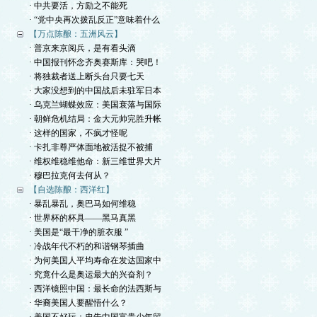
· 中共要活，方励之不能死
· “党中央再次拨乱反正”意味着什么
【万点陈酿：五洲风云】
· 普京来京阅兵，是有看头滴
· 中国报刊怀念齐奥赛斯库：哭吧！
· 将独裁者送上断头台只要七天
· 大家没想到的中国战后未驻军日本
· 乌克兰蝴蝶效应：美国衰落与国际
· 朝鲜危机结局：金大元帅完胜升帐
· 这样的国家，不疯才怪呢
· 卡扎非尊严体面地被活捉不被捕
· 维权维稳维他命：新三维世界大片
· 穆巴拉克何去何从？
【自选陈酿：西洋红】
· 暴乱暴乱，奥巴马如何维稳
· 世界杯的杯具——黑马真黑
· 美国是“最干净的脏衣服 ”
· 冷战年代不朽的和谐钢琴插曲
· 为何美国人平均寿命在发达国家中
· 究竟什么是奥运最大的兴奋剂？
· 西洋镜照中国：最长命的法西斯与
· 华裔美国人要醒悟什么？