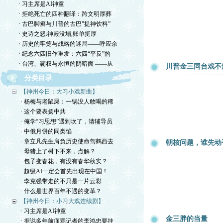
· 习主席是AI神童
· 拒绝死亡的四种翻译：跨文明厚葬
· 古巴脚癣与川普的古巴"提神饮料”
· 史诗之怒:神殿没塌,账单挺厚
· 历史的牢笼与战略的迷局——呼应余
· 纪念六四旧作重发：六四“平反”的
· 台湾、霸权与永恒的阴暗面 ——从
川普金三同台戏不
分类目录
【神州今日：大习小戏新曲】
· 杨梅与老鼠屎：一锅没人敢喝的稀
· 这个要表扬中共
· 俺学“习思想”遇到坎了，请辅导员
· 中俄月饼的同类馅
· 章立凡先生肩负历史使命驾鹤西去
朝核问题，谁先动
· 母猪上了树下不来，点解？
· 包子变春花，有没有春华秋实？
· 超级AI一定会首先出现在中国！
· 李克强带走的不只是一片云彩
· 什么是世界百年不遇的变革？
【神州今日：小习大戏连续剧】
· 习主席是AI神童
金三胖的当量
· 据说多年前痛骂记者的李鸿忠要挂