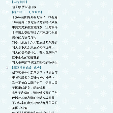
【自行删除】
· 包子颂原装进口版
【神州昨日：习大登场】
· 十多年前国内外看习近平：很有趣
· 11年前俺代表习近平对胡德平刘亚
· 中共党史浓墨重彩好戏：江对胡锦
· 十年前王岐山就给了大家这把钥匙
· 要命的真话与真相
· 对令计划及十八大前后经典八卦质
· 习大拿下周永康后如何体现伟大
· 习大的信仰是什么，有人在意吗？
· 四中全会的雾霾谜底
· 习大催开屍花把玩新时代的张铁生
【寰球横看成岭--成楞】
· AI克劳德先生深度点评《世界失序
· 干掉独裁者之后谁收拾烂摊子？
· 马杜罗被白头鹰叼走了，委国人民
· 美国廉颇老矣，尚能镇邪！
· 来到美利坚的，请珍惜投票的手与
· 巴以热战新高潮的全球冷战开局
· 平权法案的出笼与终结都是美国的
· 美国式纠偏