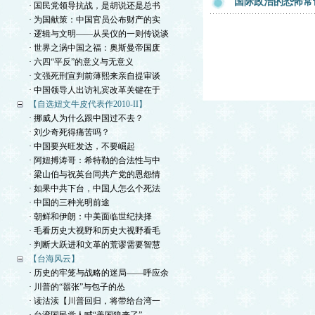
国际政治的恐怖常
· 国民党领导抗战，是胡说还是总书
· 为国献策：中国官员公布财产的实
· 逻辑与文明——从吴仪的一则传说谈
· 世界之涡中国之福：奥斯曼帝国废
· 六四“平反”的意义与无意义
· 文强死刑宣判前薄熙来亲自提审谈
· 中国领导人出访礼宾改革关键在于
【自选妞文牛皮代表作2010-II】
· 挪威人为什么跟中国过不去？
· 刘少奇死得痛苦吗？
· 中国要兴旺发达，不要崛起
· 阿妞搏涛哥：希特勒的合法性与中
· 梁山伯与祝英台同共产党的恩怨情
· 如果中共下台，中国人怎么个死法
· 中国的三种光明前途
· 朝鲜和伊朗：中美面临世纪抉择
· 毛看历史大视野和历史大视野看毛
· 判断大跃进和文革的荒谬需要智慧
【台海风云】
· 历史的牢笼与战略的迷局——呼应余
· 川普的“嚣张”与包子的怂
· 读沽渎【川普回归，将带给台湾一