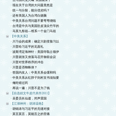
· 台湾国民党人喊“美国狼来了”
· 现在关于台湾的大问题竟然是
· 统一与分裂，能分优劣吗？
· 还有美国人为台湾白烧脑
· 中美关系台湾问题不要弯弯绕啦
· 台湾是中共与美国肚皮顶尖竹竿的
· 马英九祭祖—维系一个金门马祖
【中美关系】
· 川习会的成果：确定川剧变脸习以
· 川普给习近平的见面礼
· 波斯湾定海神针：美国夺取占领伊
· 川普就张又侠落马召开御前会议
· 川普对世界秩序的冲击
· 川普是否蜘蛛侠？
· 答国内友人：中美关系会缓和吗
· 中美关系从红脖子到村支书须知要
· 俺吃错过药
· 再说一遍：川普不是为了钱
【自选妞文牛皮代表作2011】
· 吴委员长仙逝，邦声震国
【江湖神州：胡涛温饱】
· 胡锦涛与习近平的无缝对接
· 莫言莫言，莫能言之的苦痛