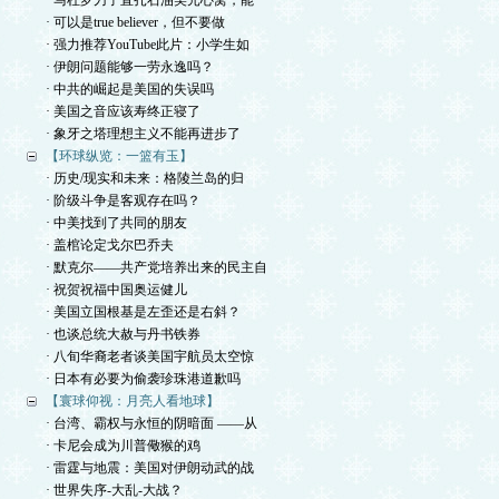
· 马杜罗刀子直扎石油美元心窝，能
· 可以是true believer，但不要做
· 强力推荐YouTube此片：小学生如
· 伊朗问题能够一劳永逸吗？
· 中共的崛起是美国的失误吗
· 美国之音应该寿终正寝了
· 象牙之塔理想主义不能再进步了
【环球纵览：一篮有玉】
· 历史/现实和未来：格陵兰岛的归
· 阶级斗争是客观存在吗？
· 中美找到了共同的朋友
· 盖棺论定戈尔巴乔夫
· 默克尔——共产党培养出来的民主自
· 祝贺祝福中国奥运健儿
· 美国立国根基是左歪还是右斜？
· 也谈总统大赦与丹书铁券
· 八旬华裔老者谈美国宇航员太空惊
· 日本有必要为偷袭珍珠港道歉吗
【寰球仰视：月亮人看地球】
· 台湾、霸权与永恒的阴暗面 ——从
· 卡尼会成为川普儆猴的鸡
· 雷霆与地震：美国对伊朗动武的战
· 世界失序-大乱-大战？