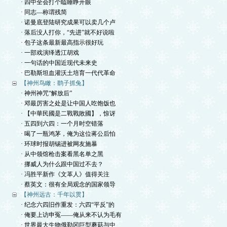
· 四中全会打个瞌睡睁开眼
· 同志—称谓残简
· 诺曼底登陆研究成果可以卖几个卢
· 落后没人打你，“先进”就不好说啦
· 包子这条最新最高指示很好玩
· 一部戏演绎透江胡戏
· 一句话的中国近现代未来史
· 巴勒斯坦血灌沃土培育一代代革命
【神州鸟瞰：鹞子抓兔】
· 神州神咒“解放后”
· 邓最厉害之处是让中国人吃饱饭也
· 【中華民國是二戰戰敗國】，惊讶
· 五四到六四：一个月时空错落
· 喝了一瓶鸿茅，俺为这位蒋公后怕
· 环球时报胡锡进被网友施暴
· 从中领馆枪击案看黑名单之黑
· 挪威人为什么跟中国过不去？
· 冯胜平新作《文革人》值得关注
· 蔡英文：很有全局观念的国家领导
【神州远古：千年以贯】
· 纪念六四旧作重发：六四“平反”的
· 俺要上访申冤——俺从来不认为毛有
· 世界最大生物俄勒冈巨型蘑菇与中