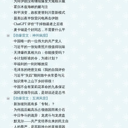
· 为何伊朗没有继续爆发大规模示威
· 霍尔木兹海峡的赌与注
· 和平演变，政权更替到川普新模式
· 题美以夜半惊雷闪电再击伊朗
· ChatGPT 评价“干掉独裁者之后谁
· 麦卡锡是个好同志，不需要什么平
【劲爆雷文：神州疯擂】
· 中国唯一的一位伟大的共产党人
· 习近平的一张知青照片很值得玩味
· 天津爆炸真相大白：你能接受吗？
· 令计划听谁的令，为谁计划？
· 毕福剑的一剑封喉效应
· 毛泽东的绝密文稿《我的自我评价
· 习近平“失踪”期间致中央常委与元
· 知识青年上山下乡好得很！
· 中国不会有茉莉花革命的九条保证
· 国民党领导抗战，是胡说还是总书
【劲爆雷文：五洲风雷】
· 新加坡到底有多「专制」？
· 为何战后戴高乐占领德国而蒋介石
· 中日争斗的诡异：龙虎斗与龙虎盘
· 默克尔——共产党培养出来的民主自
· 人的尊严，是苏联垮台的直接原因