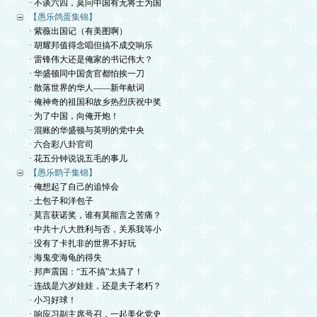
· 不谈六四，莫问中国有无将士为国
【愚乐鸽蛋集锦】
· 紫薇出国记（有美图啊）
· 胡耀邦值得念唱但搞不成交响乐
· 雷锋伟大还是俺家的书记伟大？
· 华盛顿同中国贪官都怕挨一刀
· 散落世界的华人——新年献词
· 俺神奇的祖国和故乡热烈庆祝中奖
· 为了中国，向俺开炮！
· 混账的华盛顿与英明的党中央
· 六合彩八卦官司
· 花五分钟说说五毛的事儿
【愚乐鹞子集锦】
· 俺想起了自己的追悼会
· 土包子和洋包子
· 莫言获诺奖，谁有莫能言之苦痛？
· 中共十八大胜利与否，关系我等小
· 没有了卡扎非的世界不好玩
· 海鬼变海龟的得失
· 邦声震国：“五不搞”太搞了！
· 连战是六岁娃娃，还是夫子老朽？
· 小习好球！
· 响应习副主席号召，一起美化党史