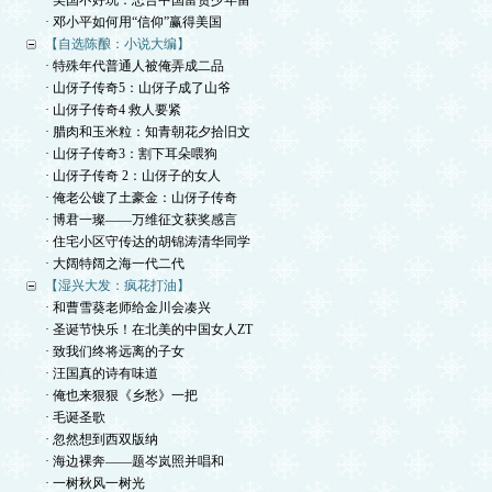
· 美国不好玩：忠告中国富贵少年留
· 邓小平如何用“信仰”赢得美国
【自选陈酿：小说大编】
· 特殊年代普通人被俺弄成二品
· 山伢子传奇5：山伢子成了山爷
· 山伢子传奇4 救人要紧
· 腊肉和玉米粒：知青朝花夕拾旧文
· 山伢子传奇3：割下耳朵喂狗
· 山伢子传奇 2：山伢子的女人
· 俺老公镀了土豪金：山伢子传奇
· 博君一璨——万维征文获奖感言
· 住宅小区守传达的胡锦涛清华同学
· 大阔特阔之海一代二代
【湿兴大发：疯花打油】
· 和曹雪葵老师给金川会凑兴
· 圣诞节快乐！在北美的中国女人ZT
· 致我们终将远离的子女
· 汪国真的诗有味道
· 俺也来狠狠《乡愁》一把
· 毛诞圣歌
· 忽然想到西双版纳
· 海边裸奔——题岑岚照并唱和
· 一树秋风一树光