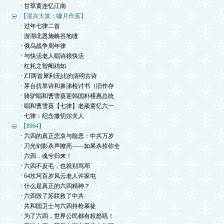
· 甘草黄连忆江南
【湿兴大发：噱月作茧】
· 过年七律二首
· 游湖北恩施峡谷地缝
· 俄乌战争周年律
· 与快活老人唱诗很快活
· 红耗之智阉鸡知
· ZT两首犀利无比的清明古诗
· 茅台抗旱诗和鼻涕检讨书（旧作存
· 骑驴唱和曹雪葵迎韩国朴槿惠总统
· 唱和曹雪葵【七律】老顽童忆六一
· 七律：纪念撒切尔夫人
【8964】
· 六四的真正悲哀与险恶：中共万岁
· 刀光剑影杀声嘹亮——如果杀掉你全
· 六四，魂兮归来！
· 六四不反毛，也就别骂邓
· 64坎坷百岁风云老人许家屯
· 什么是真正的六四精神？
· 六四毁了苏联救了中共
· 共和国卫士与六四持枪暴徒
· 为了六四，世界公民都有权怒吼！