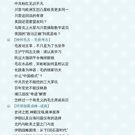
· 中共粉红见识不凡
· 川普与欧洲互怼凸显欧美更多同一
· 川普这回说的有谱
· 美国还需要盟友吗？
· 马斯克上火星与川普摘取数学诺贝
· 美国的“政治正确”到底是啥？
【神州毛古：毛骨考古】
· 毛发动文革，不只是为了当皇帝
· 王沪宁同志文摘：请认真学习
· 民运大珈胡平令俺掉眼镜
· 毛在水晶棺，宋彬彬如何盖棺认定
· 化跳蚤为神器：毛的独家功夫
· 什么“中国模式”？
· 中共历史不能挖的三大茅坑
· 百年党史不能没林彪
· 湘江战役“奇迹”解密
· 怎样过一个有意义的毛主席诞辰日
【环球側看成峰--成疯】
· 史诗之怒:神殿没塌,账单挺厚
· 伊朗以及台海问题仅有的选择
· 北约与欧美之盟之门与道
· 伊朗战略困境：从"打回石器时代"