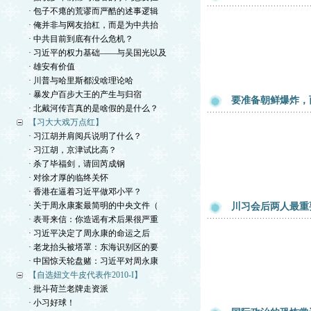
· 包子不瘪的荒谬而严酷的述事逻辑
· 俺并非与网友抬杠，而是为中共抬
· 中共目前到底有什么危机？
· 习近平的权力基础——与吴国光以及
· 雄安有价值
· 川普与哈里斯都没啥理论哈
· 暴发户百步大王的产生与归宿
要准备朝鲜爆炸，
· 北戴河传言真的是啥假的是什么？
【习大大戏万点红】
· 习江胡并肩阅兵说明了什么？
· 习江胡，京津试比高？
· 杀了毕福剑，请回芮成钢
· 对徐才厚的临终关怀
· 香港在逼着习近平做邓小平？
· 关于周永康案最简明的中央文件（
川习会后两人最重
· 表哥来信：你造谣有术后果很严重
· 习近平决定了周永康的命运之后
· 老龙抬头被塔罩：东海识别区的要
· 中国惊天轮盘赌：习近平对周永康
【自选妞文牛皮代表作2010-I】
· 批斗荷兰老牌走资派
· 小习好球！