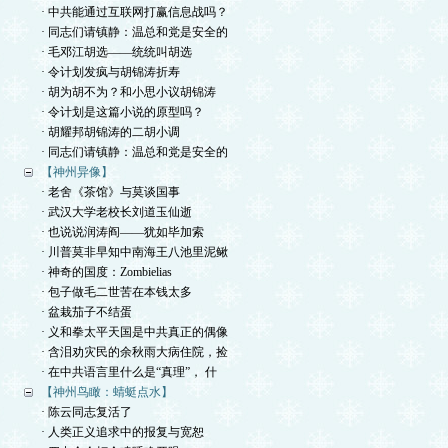
· 中共能通过互联网打赢信息战吗？
· 同志们请镇静：温总和党是安全的
· 毛邓江胡选——统统叫胡选
· 令计划发疯与胡锦涛折寿
· 胡为胡不为？和小思小议胡锦涛
· 令计划是这篇小说的原型吗？
· 胡耀邦胡锦涛的二胡小调
· 同志们请镇静：温总和党是安全的
【神州异像】
· 老舍《茶馆》与莫谈国事
· 武汉大学老校长刘道玉仙逝
· 也说说润涛阎——犹如毕加索
· 川普莫非早知中南海王八池里泥鳅
· 神奇的国度：Zombielias
· 包子做毛二世苦在本钱太多
· 盆栽茄子不结蛋
· 义和拳太平天国是中共真正的偶像
· 含泪劝灾民的余秋雨大病住院，捡
· 在中共语言里什么是“真理”， 什
【神州鸟瞰：蜻蜓点水】
· 陈云同志复活了
· 人类正义追求中的报复与宽恕