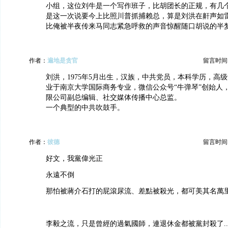
小组，这位刘牛是一个写作班子，比胡团长的正规，有几
是这一次说要今上比照川普抓捕赖总，算是刘洪在鼾声如
比俺被半夜传来马同志紧急呼救的声音惊醒随口胡说的半
作者：
遍地是贪官
留言时间：20
刘洪，1975年5月出生，汉族，中共党员，本科学历，高级记
业于南京大学国际商务专业，微信公众号“牛弹琴”创始人
限公司副总编辑、社交媒体传播中心总监。
一个典型的中共吹鼓手。
作者：
彼德
留言时间：20
好文，我黨偉光正
永遠不倒
那怕被蔣介石打的屁滾尿流、差點被殺光，都可美其名萬里長征
李毅之流，只是曾經的過氣國師，連退休金都被黨封殺了...