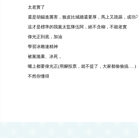
太老實了
還是胡錫進厲害，臉皮比城牆還要厚，馬上又跪舔，成功
這才是標準的我黨太監隊伍阿，絕不含糊，不能老實
偉光正到底，加油
學習冰雕連精神
被黨拋棄、冰死，
嘴上都要偉光正(用腳投票，就不提了，大家都偷偷搞.....)
不然你懂得