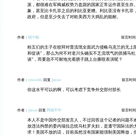
派，都很难在军阀威权势力盘踞的国家正常运作甚至生存
象，甚至比卡扎菲之后的利比亚更糟。利比亚没有卡扎菲
政府，但是至少失去了对欧美西方大捣乱的能耐。
作者：
转个帖
留言时间：20
粉五们的主子在狡辩对普流氓全面武力侵略乌克兰的无上限
和促谈”，那么为何不对老川头确实不乏流氓气的抓捕马杜
谈”，而要急不可耐地光着膀子跳上台撕咬表演呢？
作者：
renweida
回复
jincao
留言时间：20
你这水平可以的啊，可以考虑下竞争外交部付部长
作者：
jincao
回复
阿妞不牛
留言时间：20
本人不是中国外交部发言人，不过回答这个记者的问题不
放违法拘禁的委内瑞拉总统马杜罗夫妇，是遵守国际法的
求！美国不放的话，目前虽然没有国家能强制美国释放，