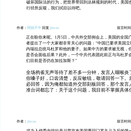
破坏国际法的行为，把世界带回到丛林规则的时代，美国
行径所反噬，我们拭目以待吧。
作者：
阿妞不牛
回复
jincao
留言时间：20
正在盼你来呢。1月5日，中共外交部例会上，美国的全国广
者提出了一个大家都非常关心的问题：“中国已要求美国立
内瑞拉总统马杜罗和他的妻子。如果中方的要求被无视，
是否会面临后果？此外，一个中共代表团此前正与马杜罗
们目前是否仍在加拉加斯？”
全场鸦雀无声等待了差不多一分钟，发言人咽喉炎
你嗓子好，口齿清楚，反应敏锐，敬请回答一下。
必回答，因为俺都知道外交部刻板回答，那个发言
准台词都忘了：关于这个问题，我目前不掌握
作者：
jincao
留言时间：20
武力入侵委内瑞拉是川普宣布美国重回门罗主义之后的第