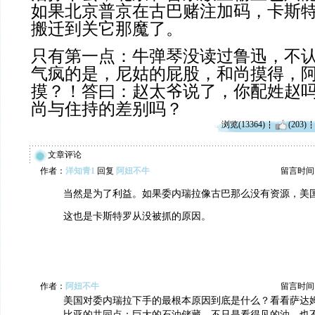
如果北京普京在古巴赌注加码，卡斯
搬迁到关它那魔了。
只有第一点：牛弹琴没读过鲁迅，不
气疯的是，尼姑的屁股，和尚摸得，
摸？！答曰：赵太爷说了，你配姓赵
尚与住持的差别吗？
浏览(13364)
(203)
文章评论
作者：
洋知青1
回复
阿妞不牛
留言时间：20
当然是为了利益。如果委内瑞拉像古巴那么没有资源，美
这也是卡斯特罗从没被抓的原因。
作者：
阿妞不牛
留言时间：20
美国对委内瑞拉下手的最根本原因到底是什么？看看萨达
比亚的共同点：巨大的石油储藏。不只是看得见的油，也