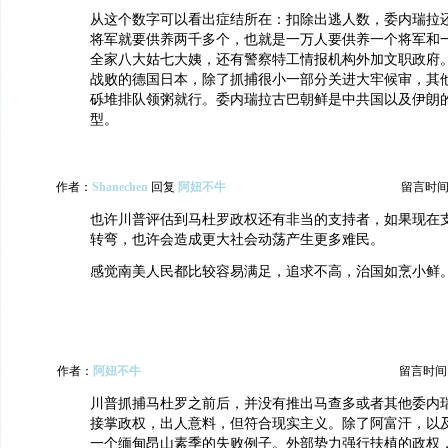
从这个数字可以看出症结所在：扣除出逃人数，委内瑞拉
将军就要供养两千多个，也就是一万人要供养一个将军和
全家八大姑七大姨，还有警察特工情报机构外加文职政府
战败的德国日本，除了抓捕很小一部分关进大牢候审，其
砾堆排队领粥就行。委内瑞拉古巴朝鲜是中共国以及伊朗
型。
作者：
Shanechen
回复
阿妞不牛
留言时间：20
也许川普评估到马杜罗政权还有非当的支持者，如果现在
转弯，也许会造成更大社会动荡产生更多难民。
感觉南美人民都比较容易满足，追求不高，治国如烹小鲜
作者：
阿妞不牛
留言时间：20
川普抓捕马杜罗之前后，并没有推出马查多或者其他委内
接掌政权，出人意料，但符合现实主义。除了阿富汗，以
一个缅甸昂山素季的失败例子。外部势力强行扶植的政权