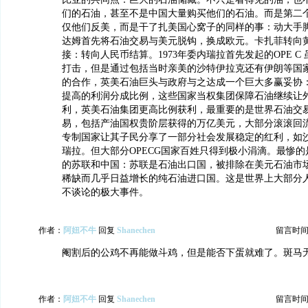
们的石油，甚至不是中国大量购买他们的石油。而是第二
仅他们反美，而是干了扎美国心窝子的同样的事：动大手
达姆首先将石油交易与美元脱钩，换成欧元。卡扎菲转向
接：转向人民币结算。1973年委内瑞拉首先发起的OPE C
打击，但是通过包括当时亲美的沙特伊拉克还有伊朗等国
的合作，英美石油巨头与政府与之达成一个巨大多赢妥协
提高的利润分成比例，这些国家当权集团保障石油继续让
利，英美石油集团更高比例获利，最重要的是世界石油交
易，包括产油国权贵阶层获得的万亿美元，大部分滚滚回
专制国家让其子民分享了一部分社会发展稳定的红利，如
瑞拉。但大部分OPECG国家百姓只得到极小涓滴。最惨的是当
的苏联和中国：苏联是石油出口国，被排除在美元石油市
稀缺而几乎日益增长的纯石油进口国。这是世界上大部分
不谈论的极大事件。
作者：
阿妞不牛
回复
Shanechen
留言时间：20
阉割后的公鸡不再能做斗鸡，但是能否下蛋就难了。斑马
作者：
阿妞不牛
回复
Shanechen
留言时间：20