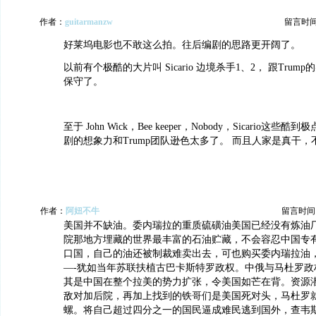
作者：
guitarmanzw
留言时间：2
好莱坞电影也不敢这么拍。往后编剧的思路更开阔了。
以前有个极酷的大片叫 Sicario 边境杀手1、2， 跟Tru
保守了。
至于 John Wick，Bee keeper，Nobody，Sicario这
剧的想象力和Trump团队逊色太多了。 而且人家是真干，
作者：
阿妞不牛
留言时间：20
美国并不缺油。委内瑞拉的重质硫磺油美国已经没有炼油
院那地方埋藏的世界最丰富的石油贮藏，不会容忍中国专
口国，自己的油还被制裁难卖出去，可也购买委内瑞拉油
—-犹如当年苏联扶植古巴卡斯特罗政权。中俄与马杜罗政
其是中国在整个拉美的势力扩张，令美国如芒在背。资源
敌对加后院，再加上找到的铁哥们是美国死对头，马杜罗
螺。将自己超过四分之一的国民逼成难民逃到国外，查韦