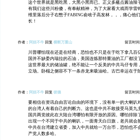
这个世界就是黑吃黑，大黑小黑而已。正义多蘸点酱油辣
有我们这些川粉傻，有奉献精神，为了大家看大戏而学雷
维里落后分子右憋子FABING俞啥子高发林，，，痛心他
长！
作者：
阿妞不牛
回复
横断万重山
留言时间：20
川普哪怕现在还是在经商，恐怕也不只是在于吃下拿几百
国并不缺委内瑞拉的石油，美国连炼那特重油的工厂都没
这世界最大的储油罐，绝不能让一个反美的中共马仔专用
立场。卧榻之侧容不下一条赤龙来吸油哈。古巴幸运在于
作者：
阿妞不牛
回复
彼德
留言时间：20
要相信在资讯自由言论自由的环境下，没有单一的大喇叭
的台湾人有着自己的判断力。这也是中共不敢接受马英九
国共两党彼此在大陆台湾哪怕有限开放的原因。哪怕排除
出现一个不同于中共的喇叭，一面青天白日旗，老共就会
中共在台湾建立省委，加入中共就给一万台币，恐怕也不
产党人数多哈。