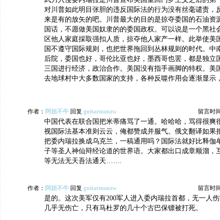
对川普如此明目张胆的违反国际法的行为没有丝毫谴责，
来是有的放矢的吧。川普最大的目的是掠夺委国的石油资
国话，不愿做美国奴隶的的委国政权。可以说是一个黑社
区他人家庭採取强扣人质，掠夺他人家产一样。此举使美
国不遵守国际规则，也把世界拖回到丛林规则的时代。中
后院，委国也好，哥伦比亚也好，墨西哥也罢，都是独立
三国进行经济，政治合作。美国没有指手画脚的特权。美
去地球村中大多数国家的支持，各种反噬作用会逐渐显示
作者：
阿妞不牛
回复
guitarmanzw
留言时间：2
中国代表在联合国把米蒂痛骂了一通。哈哈哈，骂得很爽
视国际法基本准则云云，俺都赞成并服气。俄文翻译如果
把委内瑞拉换成乌克兰，一稿通用吗？国际法就好比释伽
子等圣人神仙辩经论道的世界语。大家都出口成章顺溜，
等无法无天吾法通天…….
作者：
阿妞不牛
回复
guitarmanzw
留言时间：2
是的。这次美军仅有200军人进入委内瑞拉首都，无一人
几乎无伤亡，只有马杜罗的几十个古巴保镖被打死。