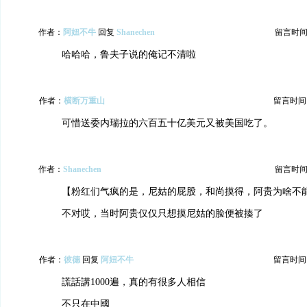
作者：
阿妞不牛
回复
Shanechen
留言时间：20
哈哈哈，鲁夫子说的俺记不清啦
作者：
横断万重山
留言时间：20
可惜送委内瑞拉的六百五十亿美元又被美国吃了。
作者：
Shanechen
留言时间：20
【粉红们气疯的是，尼姑的屁股，和尚摸得，阿贵为啥不
不对哎，当时阿贵仅仅只想摸尼姑的脸便被揍了
作者：
彼德
回复
阿妞不牛
留言时间：20
謊話講1000遍，真的有很多人相信
不只在中國