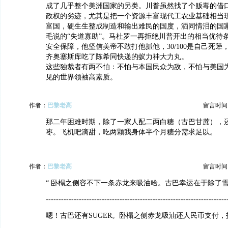
成了几乎整个美洲国家的另类。川普虽然找了个贩毒的借
政权的劣迹，尤其是把一个资源丰富现代工农业基础相当
富国，硬生生整成制造和输出难民的国度，洒同情泪的国
毛说的“失道寡助”。马杜罗一再拒绝川普开出的相当优待
安全保障，他坚信美帝不敢打他抓他，30/100是自己死犟，7
齐奥塞斯库吃了陈希同快递的蚁力神大力丸。
这些独裁者有两不怕：不怕与本国民众为敌，不怕与美国
见的世界领袖高素质。
作者：
巴黎老高
留言时间：20
那二年困难时期，除了一家人配二两白糖（古巴甘蔗），
枣。飞机吧滴甜，吃两颗我身体半个月糖分需求足以。
作者：
巴黎老高
留言时间：20
“ 卧榻之侧容不下一条赤龙来吸油哈。古巴幸运在于除了雪
-----------------------------------------------------------------------
嗯！古巴还有SUGER。卧榻之侧赤龙吸油还人民币支付，