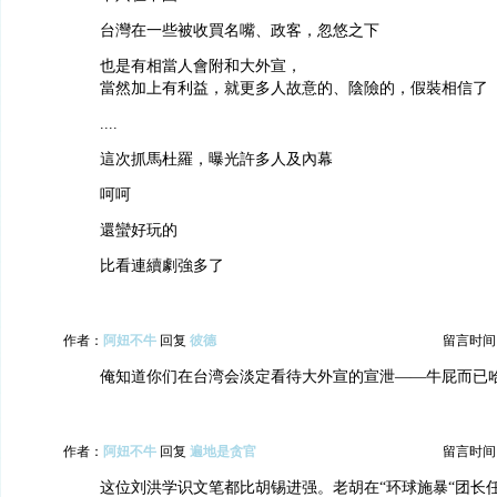
台灣在一些被收買名嘴、政客，忽悠之下
也是有相當人會附和大外宣，
當然加上有利益，就更多人故意的、陰險的，假裝相信了
....
這次抓馬杜羅，曝光許多人及內幕
呵呵
還蠻好玩的
比看連續劇強多了
作者：
阿妞不牛
回复
彼德
留言时间：20
俺知道你们在台湾会淡定看待大外宣的宣泄——牛屁而已
作者：
阿妞不牛
回复
遍地是贪官
留言时间：20
这位刘洪学识文笔都比胡锡进强。老胡在“环球施暴“团长