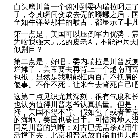
白头鹰川普一个俯冲到委内瑞拉叼走
子，令其瞬间变成去壳的嘚螺之后，
至如牛弹琴那样的喉舌，都显示了非
第一点是，美国可以压倒军力优势，
为啥我强大无比的皮老A，不能神兵天
似剧目？
第二点是，好吧，委内瑞拉是川普反
烂摊子，美帝要去再背上一个越南阿
包袱，显然是我朝能扛两百斤不换肩
傻事。不作不死，让米帝去背死自己
这第二点见识尤其深刻，很有气度和
也认为值得川普老爷认真掂量。但是
袱，美国不得不背。假如包子或者普
的海地，美国也要出手。可惜海地人
同意川普的判断：对古巴无需杀鸡用
活撑下去，北京和普京放血输血也只