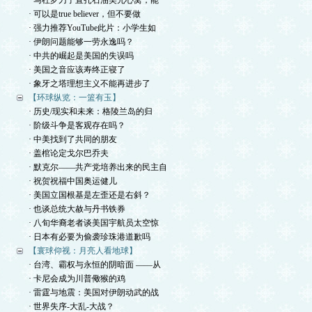
· 马杜罗刀子直扎石油美元心窝，能
· 可以是true believer，但不要做
· 强力推荐YouTube此片：小学生如
· 伊朗问题能够一劳永逸吗？
· 中共的崛起是美国的失误吗
· 美国之音应该寿终正寝了
· 象牙之塔理想主义不能再进步了
【环球纵览：一篮有玉】
· 历史/现实和未来：格陵兰岛的归
· 阶级斗争是客观存在吗？
· 中美找到了共同的朋友
· 盖棺论定戈尔巴乔夫
· 默克尔——共产党培养出来的民主自
· 祝贺祝福中国奥运健儿
· 美国立国根基是左歪还是右斜？
· 也谈总统大赦与丹书铁券
· 八旬华裔老者谈美国宇航员太空惊
· 日本有必要为偷袭珍珠港道歉吗
【寰球仰视：月亮人看地球】
· 台湾、霸权与永恒的阴暗面 ——从
· 卡尼会成为川普儆猴的鸡
· 雷霆与地震：美国对伊朗动武的战
· 世界失序-大乱-大战？