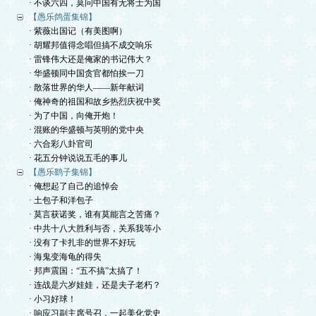
· 不谈六四，莫问中国有无将士为国
【愚乐鸽蛋集锦】
· 紫薇出国记（有美图啊）
· 胡耀邦值得念唱但搞不成交响乐
· 雷锋伟大还是俺家的书记伟大？
· 华盛顿同中国贪官都怕挨一刀
· 散落世界的华人——新年献词
· 俺神奇的祖国和故乡热烈庆祝中奖
· 为了中国，向俺开炮！
· 混账的华盛顿与英明的党中央
· 六合彩八卦官司
· 花五分钟说说五毛的事儿
【愚乐鹞子集锦】
· 俺想起了自己的追悼会
· 土包子和洋包子
· 莫言获诺奖，谁有莫能言之苦痛？
· 中共十八大胜利与否，关系我等小
· 没有了卡扎非的世界不好玩
· 海鬼变海龟的得失
· 邦声震国：“五不搞”太搞了！
· 连战是六岁娃娃，还是夫子老朽？
· 小习好球！
· 响应习副主席号召，一起美化党史