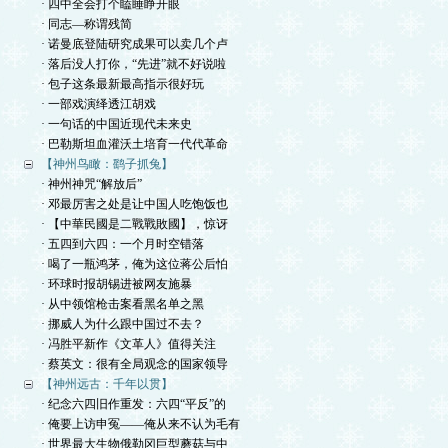
· 四中全会打个瞌睡睁开眼
· 同志—称谓残简
· 诺曼底登陆研究成果可以卖几个卢
· 落后没人打你，“先进”就不好说啦
· 包子这条最新最高指示很好玩
· 一部戏演绎透江胡戏
· 一句话的中国近现代未来史
· 巴勒斯坦血灌沃土培育一代代革命
【神州鸟瞰：鹞子抓兔】
· 神州神咒“解放后”
· 邓最厉害之处是让中国人吃饱饭也
· 【中華民國是二戰戰敗國】，惊讶
· 五四到六四：一个月时空错落
· 喝了一瓶鸿茅，俺为这位蒋公后怕
· 环球时报胡锡进被网友施暴
· 从中领馆枪击案看黑名单之黑
· 挪威人为什么跟中国过不去？
· 冯胜平新作《文革人》值得关注
· 蔡英文：很有全局观念的国家领导
【神州远古：千年以贯】
· 纪念六四旧作重发：六四“平反”的
· 俺要上访申冤——俺从来不认为毛有
· 世界最大生物俄勒冈巨型蘑菇与中