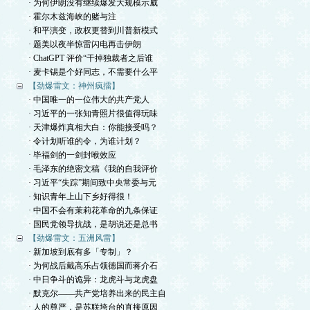
· 为何伊朗没有继续爆发大规模示威
· 霍尔木兹海峡的赌与注
· 和平演变，政权更替到川普新模式
· 题美以夜半惊雷闪电再击伊朗
· ChatGPT 评价“干掉独裁者之后谁
· 麦卡锡是个好同志，不需要什么平
【劲爆雷文：神州疯擂】
· 中国唯一的一位伟大的共产党人
· 习近平的一张知青照片很值得玩味
· 天津爆炸真相大白：你能接受吗？
· 令计划听谁的令，为谁计划？
· 毕福剑的一剑封喉效应
· 毛泽东的绝密文稿《我的自我评价
· 习近平“失踪”期间致中央常委与元
· 知识青年上山下乡好得很！
· 中国不会有茉莉花革命的九条保证
· 国民党领导抗战，是胡说还是总书
【劲爆雷文：五洲风雷】
· 新加坡到底有多「专制」？
· 为何战后戴高乐占领德国而蒋介石
· 中日争斗的诡异：龙虎斗与龙虎盘
· 默克尔——共产党培养出来的民主自
· 人的尊严，是苏联垮台的直接原因