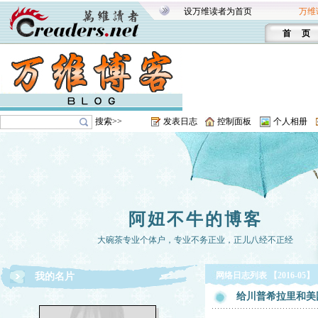
设万维读者为首页
万维
首 页
搜索>>
发表日志
控制面板
个人相册
阿妞不牛的博客
大碗茶专业个体户，专业不务正业，正儿八经不正经
网络日志列表 【2016-05】
我的名片
给川普希拉里和美