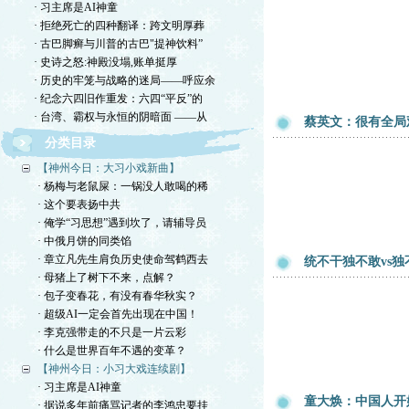
· 习主席是AI神童
· 拒绝死亡的四种翻译：跨文明厚葬
· 古巴脚癣与川普的古巴"提神饮料”
· 史诗之怒:神殿没塌,账单挺厚
· 历史的牢笼与战略的迷局——呼应余
· 纪念六四旧作重发：六四“平反”的
· 台湾、霸权与永恒的阴暗面 ——从
蔡英文：很有全局
分类目录
【神州今日：大习小戏新曲】
· 杨梅与老鼠屎：一锅没人敢喝的稀
· 这个要表扬中共
· 俺学“习思想”遇到坎了，请辅导员
· 中俄月饼的同类馅
· 章立凡先生肩负历史使命驾鹤西去
统不干独不敢vs
· 母猪上了树下不来，点解？
· 包子变春花，有没有春华秋实？
· 超级AI一定会首先出现在中国！
· 李克强带走的不只是一片云彩
· 什么是世界百年不遇的变革？
【神州今日：小习大戏连续剧】
· 习主席是AI神童
童大焕：中国人开
· 据说多年前痛骂记者的李鸿忠要挂