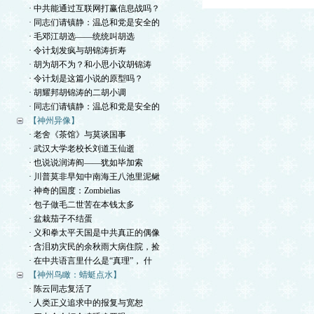
· 中共能通过互联网打赢信息战吗？
· 同志们请镇静：温总和党是安全的
· 毛邓江胡选——统统叫胡选
· 令计划发疯与胡锦涛折寿
· 胡为胡不为？和小思小议胡锦涛
· 令计划是这篇小说的原型吗？
· 胡耀邦胡锦涛的二胡小调
· 同志们请镇静：温总和党是安全的
【神州异像】
· 老舍《茶馆》与莫谈国事
· 武汉大学老校长刘道玉仙逝
· 也说说润涛阎——犹如毕加索
· 川普莫非早知中南海王八池里泥鳅
· 神奇的国度：Zombielias
· 包子做毛二世苦在本钱太多
· 盆栽茄子不结蛋
· 义和拳太平天国是中共真正的偶像
· 含泪劝灾民的余秋雨大病住院，捡
· 在中共语言里什么是“真理”， 什
【神州鸟瞰：蜻蜓点水】
· 陈云同志复活了
· 人类正义追求中的报复与宽恕