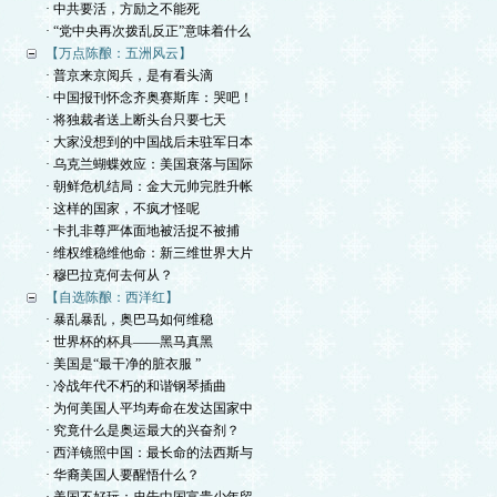
· 中共要活，方励之不能死
· “党中央再次拨乱反正”意味着什么
【万点陈酿：五洲风云】
· 普京来京阅兵，是有看头滴
· 中国报刊怀念齐奥赛斯库：哭吧！
· 将独裁者送上断头台只要七天
· 大家没想到的中国战后未驻军日本
· 乌克兰蝴蝶效应：美国衰落与国际
· 朝鲜危机结局：金大元帅完胜升帐
· 这样的国家，不疯才怪呢
· 卡扎非尊严体面地被活捉不被捕
· 维权维稳维他命：新三维世界大片
· 穆巴拉克何去何从？
【自选陈酿：西洋红】
· 暴乱暴乱，奥巴马如何维稳
· 世界杯的杯具——黑马真黑
· 美国是“最干净的脏衣服 ”
· 冷战年代不朽的和谐钢琴插曲
· 为何美国人平均寿命在发达国家中
· 究竟什么是奥运最大的兴奋剂？
· 西洋镜照中国：最长命的法西斯与
· 华裔美国人要醒悟什么？