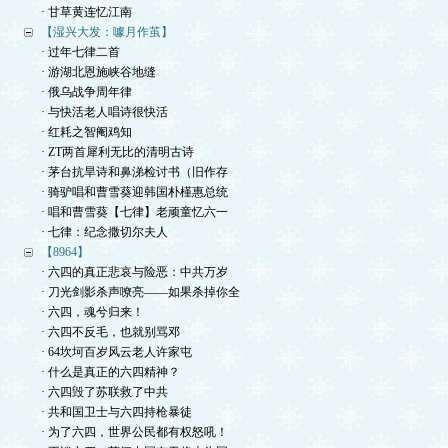
· 甘草黄连忆江南
【湿兴大发：噱月作茧】
· 过年七律二首
· 游湖北恩施峡谷地缝
· 俄乌战争周年律
· 与快活老人唱诗很快活
· 红耗之智阉鸡知
· ZT两首犀利无比的清明古诗
· 茅台抗旱诗和鼻涕检讨书（旧作存
· 骑驴唱和曹雪葵迎韩国朴槿惠总统
· 唱和曹雪葵【七律】老顽童忆六一
· 七律：纪念撒切尔夫人
【8964】
· 六四的真正悲哀与险恶：中共万岁
· 刀光剑影杀声嘹亮——如果杀掉你全
· 六四，魂兮归来！
· 六四不反毛，也就别骂邓
· 64坎坷百岁风云老人许家屯
· 什么是真正的六四精神？
· 六四毁了苏联救了中共
· 共和国卫士与六四持枪暴徒
· 为了六四，世界公民都有权怒吼！