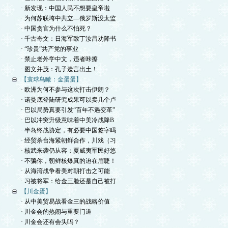
· 新发现：中国人民不想要皇帝啦
· 为何苏联垮中共立—俄罗斯没太监
· 中国贪官为什么不怕死？
· 千古奇文：日海军致丁汝昌劝降书
· “珍贵”共产党的事业
· 禁止老外学中文，违者咔擦
· 图文并茂：孔子遗言出土！
【寰球鸟瞰：金蛋蛋】
· 欧洲为何不参与这次打击伊朗？
· 诺曼底登陆研究成果可以卖几个卢
· 巴以局势真要引发“百年不遇变革”
· 巴以冲突升级意味着中美冷战降B
· 半岛终战协定，有必要中国签字吗
· 经贸杀台海紧朝鲜合作，川戏（习
· 核武来袭仍从容；夏威夷军民好悠
· 不骗你，朝鲜核爆真的迫在眉睫！
· 从海湾战争看美对朝打击之可能
· 习被将军：给金三脸还是自己被打
【川金蛋】
· 从中美贸易战看金三的战略价值
· 川金会的热闹与重要门道
· 川金会还有会头吗？