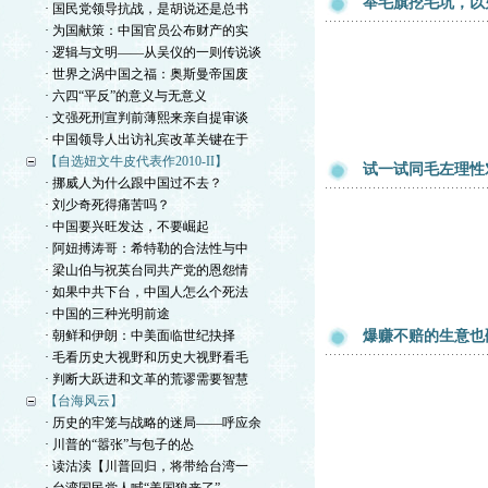
举毛旗挖毛坑，以
· 国民党领导抗战，是胡说还是总书
· 为国献策：中国官员公布财产的实
· 逻辑与文明——从吴仪的一则传说谈
· 世界之涡中国之福：奥斯曼帝国废
· 六四“平反”的意义与无意义
· 文强死刑宣判前薄熙来亲自提审谈
· 中国领导人出访礼宾改革关键在于
【自选妞文牛皮代表作2010-II】
试一试同毛左理性
· 挪威人为什么跟中国过不去？
· 刘少奇死得痛苦吗？
· 中国要兴旺发达，不要崛起
· 阿妞搏涛哥：希特勒的合法性与中
· 梁山伯与祝英台同共产党的恩怨情
· 如果中共下台，中国人怎么个死法
· 中国的三种光明前途
· 朝鲜和伊朗：中美面临世纪抉择
爆赚不赔的生意也
· 毛看历史大视野和历史大视野看毛
· 判断大跃进和文革的荒谬需要智慧
【台海风云】
· 历史的牢笼与战略的迷局——呼应余
· 川普的“嚣张”与包子的怂
· 读沽渎【川普回归，将带给台湾一