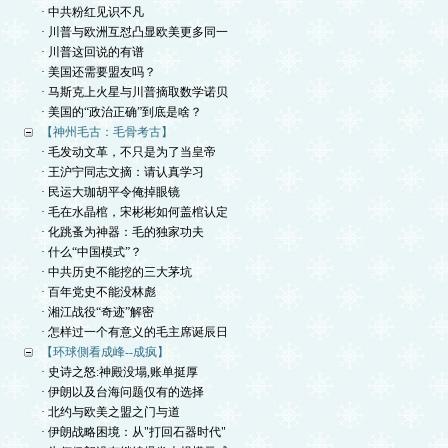
· 中共粉红见识不凡
· 川普与欧洲互怼凸显欧美更多同一
· 川普这回说的有谱
· 美国还需要盟友吗？
· 马斯克上火星与川普摘取数学诺贝
· 美国的“政治正确”到底是啥？
【神州毛古：毛骨考古】
· 毛发动文革，不只是为了当皇帝
· 王沪宁同志文摘：请认真学习
· 民运大珈胡平令俺掉眼镜
· 毛在水晶棺，宋彬彬如何盖棺认定
· 化跳蚤为神器：毛的独家功夫
· 什么“中国模式”？
· 中共历史不能挖的三大茅坑
· 百年党史不能没林彪
· 湘江战役“奇迹”解密
· 怎样过一个有意义的毛主席诞辰日
【环球側看成峰--成疯】
· 史诗之怒:神殿没塌,账单挺厚
· 伊朗以及台海问题仅有的选择
· 北约与欧美之盟之门与道
· 伊朗战略困境：从"打回石器时代"