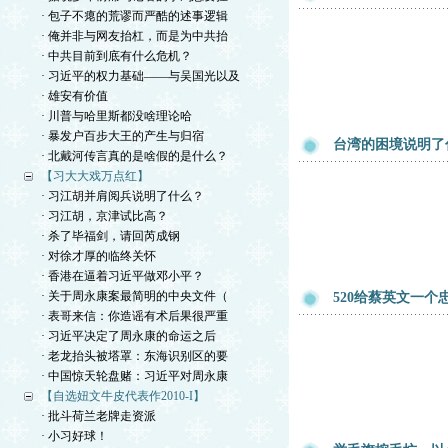
· 包子不瘪的荒谬而严酷的述事逻辑
· 俺并非与网友抬杠，而是为中共抬
· 中共目前到底有什么危机？
· 习近平的权力基础——与吴国光以及
· 雄安有价值
· 川普与哈里斯都没啥理论哈
· 暴发户百步大王的产生与归宿
台湾的困境说明了
· 北戴河传言真的是啥假的是什么？
【习大大戏万点红】
· 习江胡并肩阅兵说明了什么？
· 习江胡，京津试比高？
· 杀了毕福剑，请回芮成钢
· 对徐才厚的临终关怀
· 香港在逼着习近平做邓小平？
· 关于周永康案最简明的中央文件（
520给蔡英文一个
· 表哥来信：你造谣有术后果很严重
· 习近平决定了周永康的命运之后
· 老龙抬头被塔罩：东海识别区的要
· 中国惊天轮盘赌：习近平对周永康
【自选妞文牛皮代表作2010-I】
· 批斗荷兰老牌走资派
· 小习好球！