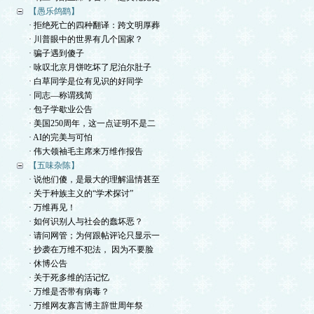
【愚乐鸽鹞】
· 拒绝死亡的四种翻译：跨文明厚葬
· 川普眼中的世界有几个国家？
· 骗子遇到傻子
· 咏叹北京月饼吃坏了尼泊尔肚子
· 白草同学是位有见识的好同学
· 同志—称谓残简
· 包子学歇业公告
· 美国250周年，这一点证明不是二
· AI的完美与可怕
· 伟大领袖毛主席来万维作报告
【五味杂陈】
· 说他们傻，是最大的理解温情甚至
· 关于种族主义的“学术探讨”
· 万维再见！
· 如何识别人与社会的蠢坏恶？
· 请问网管；为何跟帖评论只显示一
· 抄袭在万维不犯法， 因为不要脸
· 休博公告
· 关于死多维的活记忆
· 万维是否带有病毒？
· 万维网友寡言博主辞世周年祭