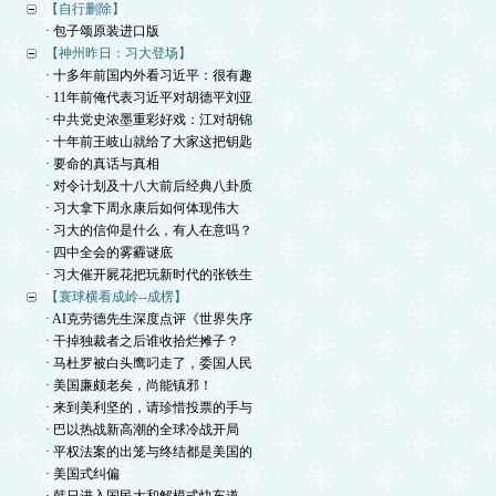
【自行删除】
· 包子颂原装进口版
【神州昨日：习大登场】
· 十多年前国内外看习近平：很有趣
· 11年前俺代表习近平对胡德平刘亚
· 中共党史浓墨重彩好戏：江对胡锦
· 十年前王岐山就给了大家这把钥匙
· 要命的真话与真相
· 对令计划及十八大前后经典八卦质
· 习大拿下周永康后如何体现伟大
· 习大的信仰是什么，有人在意吗？
· 四中全会的雾霾谜底
· 习大催开屍花把玩新时代的张铁生
【寰球横看成岭--成楞】
· AI克劳德先生深度点评《世界失序
· 干掉独裁者之后谁收拾烂摊子？
· 马杜罗被白头鹰叼走了，委国人民
· 美国廉颇老矣，尚能镇邪！
· 来到美利坚的，请珍惜投票的手与
· 巴以热战新高潮的全球冷战开局
· 平权法案的出笼与终结都是美国的
· 美国式纠偏