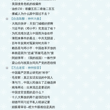
· 美国债务危机的核爆炸
· 油价250：谁赚五百二谁做二百五
· 挪威人为什么跟中国过不去？
【自选陈酿：神州大曲】
· 大阅兵快评：天安门城楼好挤啊
· 习近平的《邓小平》究竟说了啥？
· 为托克维尔进入中国而兴奋欢呼
· 薄熙来事件的看点：中共无阴谋，
· 百年辛亥两对冤家何时共和？
· 赖昌星与邓小平：中国改革开放的
· 林彪是因为“忠诚”而被毛选为“接
· 阿妞弹琴：《我的祖国》一株竹笋
· 梁山伯与祝英台同共产党的恩怨情
【万点老窖：神州惊雷】
· 中国最严厉禁止研究的“科学”
· 毛登辉：真正实话实说的中国人
· 薄与习，中国人民做出了正确选择
· 南海再论：出来混总是要还的
· 中国贪官贪图的是什么？
· 十八大释放的两个超强烈信号
· 胡德平同习近平私人晤谈记要
· 妞眼看审谷--瞪大牛眼相信是真的