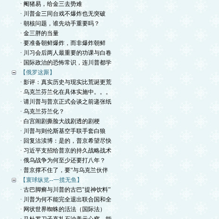
· 阉猪易，给金三去势难
· 川普金三同台戏不爆炸也无突破
· 朝核问题，谁先动手重要吗？
· 金三胖的当量
· 要准备朝鲜爆炸，而非爆炸朝鲜
· 川习会后两人最重要的功课与白卷
· 国际政治的恐怖常识，连川普都学
【俄罗这厮】
· 影评：真实历史与现实比荒诞更荒
· 乌克兰芬兰化在具体实施中。。。
· 请川普与普京正式会谈之前递张纸
· 乌克兰芬兰化？
· 白宫闹剧撕脸大战剧透的剧梗
· 川普与则伦斯基空手联手套白狼
· 回复沽渎博：是的，普京希望尽快
· 习近平支招给普京的持久战略战术
· 俄乌战争为何至少还要打八年？
· 普京撑不住了，要“与乌克兰伙伴
【寰球纵览--一揽无鱼】
· 古巴脚癣与川普的古巴"提神饮料”
· 川普为何不能完全退出联合国和全
· 网状世界蜘蛛的活法（国际法）