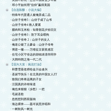
· 美国不好玩：忠告中国富贵少年留
· 邓小平如何用“信仰”赢得美国
【自选陈酿：小说大编】
· 特殊年代普通人被俺弄成二品
· 山伢子传奇5：山伢子成了山爷
· 山伢子传奇4 救人要紧
· 腊肉和玉米粒：知青朝花夕拾旧文
· 山伢子传奇3：割下耳朵喂狗
· 山伢子传奇 2：山伢子的女人
· 俺老公镀了土豪金：山伢子传奇
· 博君一璨——万维征文获奖感言
· 住宅小区守传达的胡锦涛清华同学
· 大阔特阔之海一代二代
【湿兴大发：疯花打油】
· 和曹雪葵老师给金川会凑兴
· 圣诞节快乐！在北美的中国女人ZT
· 致我们终将远离的子女
· 汪国真的诗有味道
· 俺也来狠狠《乡愁》一把
· 毛诞圣歌
· 忽然想到西双版纳
· 海边裸奔——题岑岚照并唱和
· 一树秋风一树光