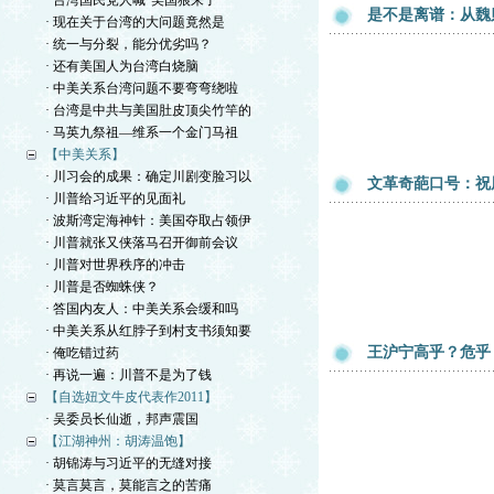
· 台湾国民党人喊“美国狼来了”
是不是离谱：从魏
· 现在关于台湾的大问题竟然是
· 统一与分裂，能分优劣吗？
· 还有美国人为台湾白烧脑
· 中美关系台湾问题不要弯弯绕啦
· 台湾是中共与美国肚皮顶尖竹竿的
· 马英九祭祖—维系一个金门马祖
【中美关系】
· 川习会的成果：确定川剧变脸习以
文革奇葩口号：祝
· 川普给习近平的见面礼
· 波斯湾定海神针：美国夺取占领伊
· 川普就张又侠落马召开御前会议
· 川普对世界秩序的冲击
· 川普是否蜘蛛侠？
· 答国内友人：中美关系会缓和吗
· 中美关系从红脖子到村支书须知要
王沪宁高乎？危乎
· 俺吃错过药
· 再说一遍：川普不是为了钱
【自选妞文牛皮代表作2011】
· 吴委员长仙逝，邦声震国
【江湖神州：胡涛温饱】
· 胡锦涛与习近平的无缝对接
· 莫言莫言，莫能言之的苦痛