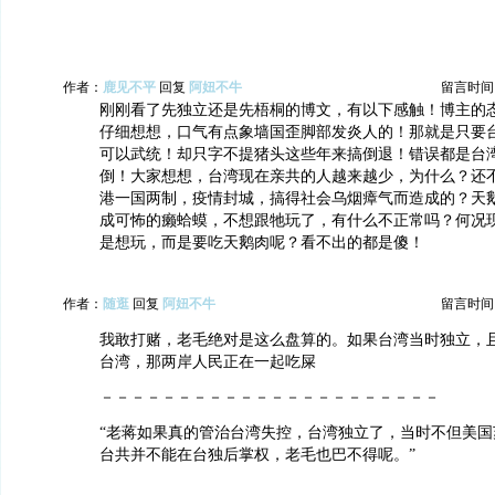
作者：
鹿见不平
回复
阿妞不牛
留言时间：20
刚刚看了先独立还是先梧桐的博文，有以下感触！博主的
仔细想想，口气有点象墙国歪脚部发炎人的！那就是只要
可以武统！却只字不提猪头这些年来搞倒退！错误都是台
倒！大家想想，台湾现在亲共的人越来越少，为什么？还
港一国两制，疫情封城，搞得社会乌烟瘴气而造成的？天
成可怖的癞蛤蟆，不想跟牠玩了，有什么不正常吗？何况
是想玩，而是要吃天鹅肉呢？看不出的都是傻！
作者：
随逛
回复
阿妞不牛
留言时间：20
我敢打赌，老毛绝对是这么盘算的。如果台湾当时独立，
台湾，那两岸人民正在一起吃屎
－－－－－－－－－－－－－－－－－－－－－－
“老蒋如果真的管治台湾失控，台湾独立了，当时不但美国
台共并不能在台独后掌权，老毛也巴不得呢。”