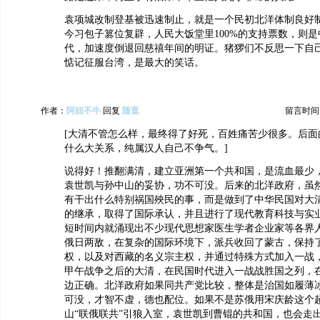
袁项城改制登基被迅速制止，就是一个民初北洋体制良好
今习包子篡位复辟，人民大饭堂里100%的支持票数，则
代，加速度倒退回慈禧年间的明证。猪猡们不反思一下自
惦记征服台湾，是最大的笑话。
作者：
阿妞不牛
回复
随逛
留言时间：20
[大清不管怎么样，最终得了好死，百姓痛苦少很多。后面
什么大关系，纯属汉人自己不争气。]
说得好！推翻满清，建立亚洲第一个共和国，是流血最少
袁世凯与孙中山的妥协，功不可没。后来的北洋政府，虽
有干出什么特别祸国殃民的事，而是做到了中华民国对大
的继承，取得了国际承认，并且进行了现代教育科技与实
短时间内就涌现出不少现代思想家医生学者企业家等各界
俄日两敌，在复杂的国际环境下，派兵收回了蒙古，保持
权，以及对西藏的名义宗主权，并通过特殊方式加入一战
甲午战争之后的大清，在民国时代进入一战战胜国之列，
边正确。北洋政府如果同共产党比较，整体是治国如履薄
可没，才智不虚，德也配位。如果不是苏俄用宋庆龄这个
山“联俄联共”引狼入室，袁世凯到曹锟的共和国，也会走