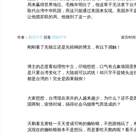
局来赢得世界地位。毛晚年明白了，他这辈子无法拿下台
取代台湾中华民国，而这只能通过美国来实现。美国并不
让他搅苏联的局。他做到了这一步。
作者：
鹿见不平
回复
阿妞不牛
留言时间：20
刚刚看了先独立还是先梧桐的博文，有以下感触！
博主的态度看似理性中立，仔细想想，口气有点象墙国歪
是只要台湾变化了，大陆就可以武统！却只字不提猪头这
都是台湾的！完全是因果颠倒！
大家想想，台湾现在亲共的人越来越少，为什么？还不是
国两制，疫情封城，搞得社会乌烟瘴气而造成的？
天鹅看见青蛙一天天变成可怖的癞蛤蟆，不想跟牠玩了，
况现在的癞蛤蟆根本不是想玩，而是要吃天鹅肉呢？看不