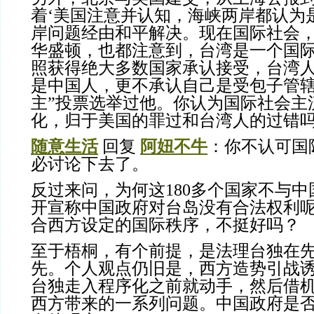
着‘美国注意并认知，海峡两岸都认为
岸问题经由和平解决。现在国际社会
华盛顿，也都注意到，台湾是一个国
照获得绝大多数国家承认接受，台湾
是中国人，更不承认自己是受包子管辖
主”投票选举过他。你认为国际社会主
化，归于美国的罪过和台湾人的过错
随意生活
回复
阿妞不牛
：你不认可国
必讨论下去了。
反过来问，为何这180多个国家不与
开宣称中国政府对台岛没有合法权利
合西方设定的国际秩序，不挺好吗？
至于梧桐，有个前提，是法理台独在
先。个人观点仍旧是，西方造势引战
台独走入程序化之前就动手，然后借
西方带来的一系列问题。中国政府是