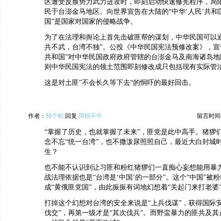
区遭受反叛势力武力进攻时，即刻启动快速修宪程序，局
民于台澎金马地区。向世界宣告在大陆的“中华‘人民’共和
国”是国家对国家的侵略战争。
为了在法理和舆论上首先击破匪帮的谋划，中华民国可以通
共不武，台湾不独”。公投《中华民国宪法预修改案》，宣
共和国”对中华民国政府政府管辖的台澎金马及南海诸岛地
则中华民国宪法的领土范围即刻修改成只包括现有实际管
这是对土匪”不会长久等下去“的恫吓的最好回击。
作者：
转个帖
回复
阿妞不牛
留言时间：20
“掌握了历史，也就掌握了未来”，匪党是此中高手。猪猡
念不忘“统一台湾”，也不撒泼尿照照自己，最近大白封城
生？
也不能不认识到让习匪和粉红猪猡们一直痴心妄想能用暴
战法理依据也是“台湾是‘中国’的一部分”。这个“中国”被
成“黄俄匪党国”，由此振振有词地幻想着“关起门来打老婆
打掉这个幻想对台湾的安全来说是“上兵伐谋”，获得国际
伐交”，再第一级才是“其次伐兵”。而野蛮暴力的匪共及