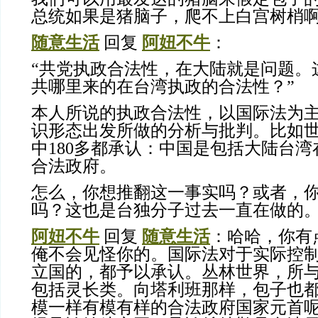
总统如果是猪脑子，爬不上白宫树梢
随意生活
回复
阿妞不牛
：
“共党执政合法性，在大陆就是问题。
共哪里来的在台湾执政的合法性？”
本人所说的执政合法性，以国际法为
识形态出发所做的分析与批判。比如世
中180多都承认：中国是包括大陆台
合法政府。
怎么，你想推翻这一事实吗？或者，
吗？这也是台独分子过去一直在做的
阿妞不牛
回复
随意生活
：哈哈，你有
俺不会见怪你的。国际法对于实际控
立国的，都予以承认。丛林世界，所
包括灵长类。向塔利班那样，包子也
模一样有模有样的合法政府国家元首