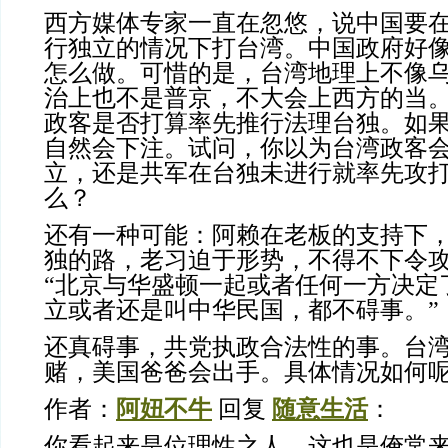
西方媒体专家一直在忽悠，说中国要
行独立的情况下打台湾。中国政府好
怎么做。可惜的是，台湾地理上不像
治上也不是普京，不大会上西方的当
政客是否打算率先推行法理台独。如
自然会下注。
试问，你以为台湾政客
立，还是共军在台独未进行就率先攻
么？
还有一种可能：阿赖在老板的支持下
独的路，老习迫于形势，不得不下令
“北京与华盛顿一起或者任何一方决定
立或者还是叫中华民国，都不碍事。”
还真碍事，共党执政合法性的事。台
赌，美国爸爸会出手。具体情况如何
作者：
阿妞不牛
回复
随意生活
：
你看起来是位理性之人。这也是俺常