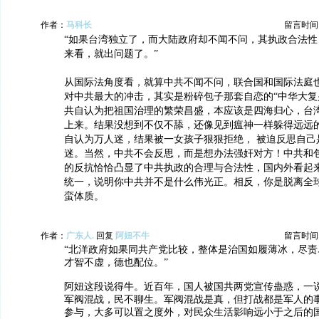
作者：
马科长
留言时间：20
“如果台湾独立了，而大陆政府却不闻不问，其执政合法性
来看，就出问题了。”
从国际法角度看，就算中共不闻不问，联合国和国际法庭
对中共最大的冲击，其实是粉碎包子那套自恋的“中华大复兴”的n
共自认为把祖国治理的繁荣昌盛，本应该是四海归心，台
上来。结果没想到不仅不舔，还像见到瘟神一样躲得远远
自认为万人迷，结果被一女孩子狠狠拒绝， 被迫反思自己
迷。当然，中共不会反思，而是想办法强奸对方！中共和
的反抗恰恰凸显了中共执政的合理与合法性，国内外看起
统一，说明你中共并不是什么伟光正。相反，你是脱离全
蛮体质。
作者：
广东人.
回复
阿妞不牛
留言时间：20
“北洋政府如果同共产党比较，整体是治国如履薄冰，尽责
才智不虚，德也配位。”
阿妞这段说得牛。近百年，国人被国共两党宣传蛊惑，一
军阀混战，民不聊生。军阀混战是真，但打战都是军人的
参与，大多可以置之度外，对民众生活影响远小于之后的