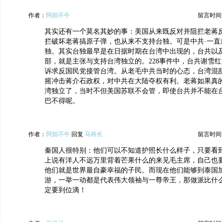
作者：
阿妞不牛
留言时间：20
其实还有一个莫名其妙的事：美国从来既反对并阻拦老蒋
拦破坏老蒋搞原子弹，也从来不支持台独。可是中共·一直
独。其实台独最早是在日据时期在台湾中出现的，台共以
部，就是主张与支持台湾独立的。228事件中，台共谢雪
诉求反国民党接管台湾。从老毛中共当时的心态，台湾混
摇冲击蒋介石政权，对中共在大陆夺权有利。老蒋如果真
湾独立了，当时不但美国苏联不会管，即使台共并不能在
巴不得呢。
作者：
阿妞不牛
回复
马科长
留言时间：20
秦国人很特别：他们可以不知道护照长什么样子，只要看
上说有洋人不远万里背着芒果什么的来见毛主席，自己也
他们就是世界最自豪幸福的子民。而现在他们能够到泰国
游，一举一动都是代表伟大领袖与一尊帝王，那做派比什
定要到位滴！