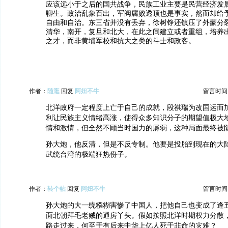
应该远小于之后的国共战争，民族工业主要是民营经济发
聊生。政治乱象百出，军阀腐败透顶也是事实，然而却给
自由和自治。东三省并没有丢弃，徐树铮还镇压了外蒙分
清华，南开，复旦和北大，在此之间建立或者重组，培养
之才，而非黄埔军校和抗大之类的斗士和政客。
作者：
随逛
回复
阿妞不牛
留言时间：20
北洋政府一定程度上亡于自己的成就，段祺瑞为改国运而
利让民族主义情绪高涨，使得众多知识分子的期望值极大
情和激情，但全然不顾当时国力的孱弱，这种局面最终被
孙大炮，他反清，但是不反专制。他要是投胎到现在的大
武统台湾的极端狂热份子。
作者：
转个帖
回复
阿妞不牛
留言时间：20
孙大炮的大一统糨糊害惨了中国人，把他自己也变成了逢
面北朝拜毛老贼的通房丫头。假如按照北洋时期权力分散
路走过来，何至于有后来中华上亿人死于非命的灾难？