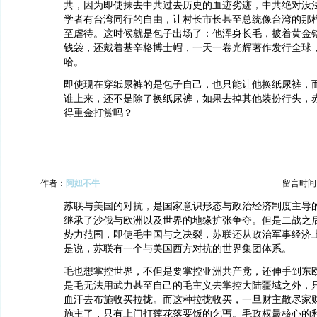
共，因为即使抹去中共过去历史的血迹劣迹，中共绝对没
学者有台湾同行的自由，让村长市长甚至总统像台湾的那
至虐待。这时候就是包子出场了：他浑身长毛，披着黄金
钱袋，还戴着基辛格博士帽，一天一卷光辉著作发行全球
哈。
即使现在穿纸尿裤的是包子自己，也只能让他换纸尿裤，
谁上来，还不是除了换纸尿裤，如果去掉其他装扮行头，
得重金打赏吗？
作者：
阿妞不牛
留言时间：20
苏联与美国的对抗，是国家意识形态与政治经济制度主导
继承了沙俄与欧洲以及世界的地缘扩张争夺。但是二战之
势力范围，即使毛中国与之决裂，苏联还从政治军事经济
是说，苏联有一个与美国西方对抗的世界集团体系。
毛也想掌控世界，不但是要掌控亚洲共产党，还伸手到东
是毛无法用武力甚至自己的毛主义去掌控大陆疆域之外，
血汗去布施收买拉拢。而这种拉拢收买，一旦财主散尽家
施主了，只有上门打莲花落要饭的乞丐。毛政权最核心的