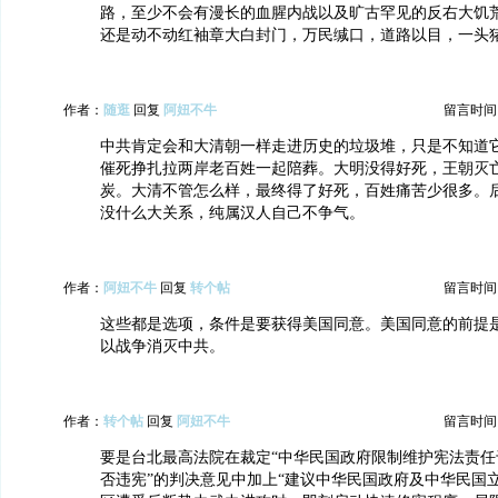
路，至少不会有漫长的血腥内战以及旷古罕见的反右大饥
还是动不动红袖章大白封门，万民缄口，道路以目，一头
作者：
随逛
回复
阿妞不牛
留言时间：20
中共肯定会和大清朝一样走进历史的垃圾堆，只是不知道
催死挣扎拉两岸老百姓一起陪葬。大明没得好死，王朝灭
炭。大清不管怎么样，最终得了好死，百姓痛苦少很多。
没什么大关系，纯属汉人自己不争气。
作者：
阿妞不牛
回复
转个帖
留言时间：20
这些都是选项，条件是要获得美国同意。美国同意的前提
以战争消灭中共。
作者：
转个帖
回复
阿妞不牛
留言时间：20
要是台北最高法院在裁定“中华民国政府限制维护宪法责任
否违宪”的判决意见中加上“建议中华民国政府及中华民国