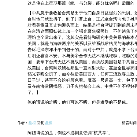
这是俺在上星期那篇《统一与分裂，能分优劣吗》后面的
【中共急于要收拾台湾是出于他们自身日益强烈的恐惧。
台时他们就发抖了。到了川普上台，正式拿台湾向包子摊
对着美帝及其走狗迎头而上，结果是把台湾提升到前所未
在台湾这面照妖镜上加一个强光聚焦探照灯，不但烤焦了
理馅也全露出来了。这其实是看待和研究中美关系的基本
美国，就是与海峡两岸的关系以及维系战后格局与海峡和
告诉毛泽东邓小平到包子的。而对于中共，就是不拿下台
后明还寝食不安。不与美帝合作无法不继续吃糠，吃糠的
国；要拿下台湾无法不挑战美国，而挑战美国就是中共自
战美国，台湾照妖镜在那里一直照射大陆，甚至全世界亮
韬光养晦全扔了，如今往后美国西方，任何三流政客主政
日子过，甚至不会给好颜色看。魔高一尺道高一丈。包子
及在南海露阴摆恶，刀子火把都会上来。中共不但不得好
了。】
俺的话说的难听，他们可以不听。但是难受的不是俺。
作者：
盘桓
回复
盘桓
留言时间：20
阿妞博说的是，倒也不必刻意强调“核共享”。