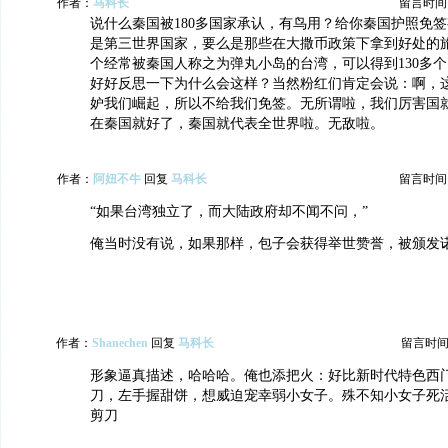
作者：
马科长
留言时间：20
说什么秦国被180多国家承认，有鸟用？给你秦国护照免
是第三世界国家，要么是那些在大撒币政策下拿到好处的
个经常被秦国人称之为弹丸小岛的台湾，可以得到130多
好好反思一下为什么会这样？当然粉红们肯定会说：啊，
妒我们崛起，所以不给我们免签。无所谓啦，我们厉害国
在秦国就好了，秦国就代表全世界啦。无敌啦。
作者：
阿妞不牛
回复
马科长
留言时间：20
“如果台湾独立了，而大陆政府却不闻不问，”
俺当时没有说，如果那样，包子会获得举世赞誉，被颁发
作者：
Shanechen
回复
马科长
留言时间：20
形象逼真描述，哈哈哈。俺也添把火：好比新时代特色西
刀，左手握甜饼，想威迫宠幸弱小女子。殊不知小女子死
剪刀