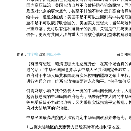
国内高压统治，美国台湾自然不会放松防范狗急跳墙，同
及应对北京的更大底气，甚至不排除不时有意升高台海局
给中共一道道划红线：美国不是不可以走回到与中共彻底
至不是不可以废掉联合国的。美国实力更强大，当然与这
严重衰落，更可以有这种撂挑子的反弹。关键是中共与美
信任，更没有共同大敌与重大共同核心战略利益来构建联
作者：
转个帖
回复
阿妞不牛
留言时间：20
【有没有想过，赖清德哪天用总统身份，在某个场合真的
过的话：“中华民国同意并承认中华人民共和国完全独立，
政府对于中华人民共和国现有实际控制的疆域之领土主权
进行沟通合作，维系台湾海峡两岸永久和平。”包子如何反
何需麻烦小赖？找个热爱大一统的中华民国爱国人士，入
起诉赖总统的中华民国政府违宪，既未保护在大陆的中华
等免受反叛势力政治迫害，又为采取实际措施平定叛乱，
府对大陆地区的管治权。
中华民国最高法院的大法官判定中华民国政府并未违宪。
1.占据大陆地区的反叛势力已经实际有效控制该地区。