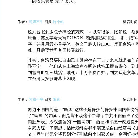
一的盼头就是“最下攻城”。
作者：
阿妞不牛
回复
转个帖
留言时间：20
说到台北刺激包子神经的方式，可以有很多。比如说，蔡
绿色，英文字母大写TAIWAN. 赖清德还可能进一步，把“
字，并且用最小号字体，英文干脆去掉ROC。反正台湾护
准，只需要世界各国接受就行。
其实，台湾只要以自由民主繁荣存在下去，北京就是如芒
卧不宁——他们从在上海拿卢布听苏俄特工摆布密会，到
到雪白血红围城活活饿死五十万长春百姓，到大跃进文革
在台湾大投影屏幕上闪现。
作者：
阿妞不牛
回复
随逛
留言时间：20
两边不明白的是，“民国”这牌子是保护与保持中国的护身
了“民国”的内涵，但是背不动这个中华；中共不但砸碎了
内脏外表。冷战遗留的“一国两制”，西德和平统一改造提
争武力统一了南越，估计最终会和平演变成自由经济与民
文世界早已完全将其划分切割成两个国家民族，金朝鲜-大