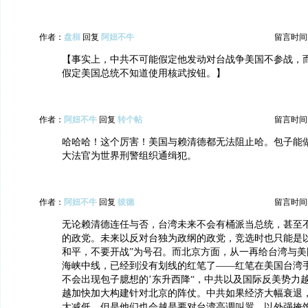
作者：
盘桓
回复
阿妞不牛
留言时间：20
【事实上，中共不可能假定他发动对台战争美国不参战，
假定美国总统不知道使用核武按钮。】
作者：
阿妞不牛
回复
转个帖
留言时间：20
哈哈哈！这个厉害！美国与赖清德都无法阻止哈。包子能
大法官为世界刑警组织通缉犯。
作者：
阿妞不牛
回复
彼德
留言时间：20
无论赖清德连任与否，台湾未来不会有桶派当总统，甚至
的政党。未来以反对台独为政纲的政党，竞选时也只能是以
和平，不要开战”为号召。而北京方面，从一再给台湾与美
海峡中线，已经到没有划线的红笔了——红笔在美国台湾
不会出现包子臆想的’东升西降“，中共以及国际反美势力
越加快加大构建针对北京的阵仗。中共如果经济大幅衰退
大减低，但是他们也会越是要对台湾高调叫嚣，以外强掩