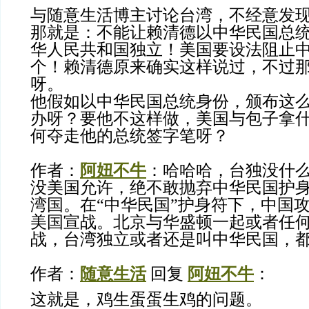
与随意生活博主讨论台湾，不经意发
那就是：不能让赖清德以中华民国总
华人民共和国独立！美国要设法阻止
个！赖清德原来确实这样说过，不过
呀。
他假如以中华民国总统身份，颁布这
办呀？要他不这样做，美国与包子拿
何夺走他的总统签字笔呀？
作者：
阿妞不牛
：哈哈哈，台独没什
没美国允许，绝不敢抛弃中华民国护
湾国。在“中华民国”护身符下，中国
美国宣战。北京与华盛顿一起或者任
战，台湾独立或者还是叫中华民国，
作者：
随意生活
回复
阿妞不牛
：
这就是，鸡生蛋蛋生鸡的问题。