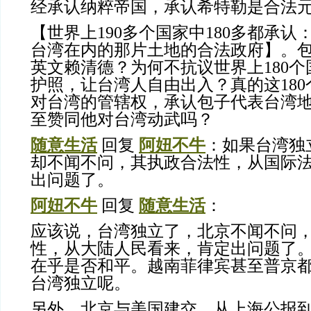
经承认纳粹帝国，承认希特勒是合法
【世界上190多个国家中180多都承
台湾在内的那片土地的合法政府】。
英文赖清德？为何不抗议世界上180
护照，让台湾人自由出入？真的这18
对台湾的管辖权，承认包子代表台湾
至赞同他对台湾动武吗？
随意生活
回复
阿妞不牛
：如果台湾独
却不闻不问，其执政合法性，从国际
出问题了。
阿妞不牛
回复
随意生活
：
应该说，台湾独立了，北京不闻不问
性，从大陆人民看来，肯定出问题了
在乎是否和平。越南菲律宾甚至普京
台湾独立呢。
另外，北京与美国建交，从上海公报