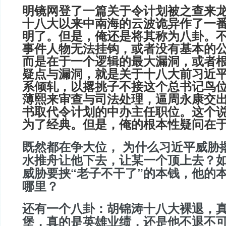
明镜网登了一篇关于令计划被之查来
十八大以来中南海的云波诡异作了一
明了。但是，俺还是将其称为八卦。
事件人物无法挂钩，或者没有基本的
而是在于一个逻辑的最大漏洞，或者
疑点与漏洞，就是关于十八大前习近
系倾轧，以撂挑子不接这个
总书记鸟
薄熙来审查与司法处理，逼周永康交
书取代令计划的中办主任职位。这个说
为了经典。但是，俺的根本性疑问在
既然都在争大位， 为什么习近平威胁
水推舟让他下去，让某一个顶上去？
威胁要挟“老子不干了”的本钱，他的
哪里？
还有一个八卦：胡锦涛十八大裸退，
堡，真的是英雄业绩，还是他不退不