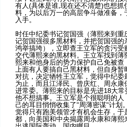
有人(具体是谁,现在还不清楚)也想
料，为以后万一的高层争斗做准备，
入手。
时任中纪委书记贺国强（薄熙来到重
记贺国强很多黑材料，并把贺国强的
鸿举搞垮），立即查王立军的贪污受
交代薄熙来的黑材料。王立军找到薄
熙来和他身后的势力保护自己免被查
上面有人要搞自己黑材料，但自身暂
对抗，决定牺牲王立军，觉得中纪委
为止，而且江泽民、曾庆红、周永康保
进常委。薄熙来的目标是先进18大常
他不想搞事。王立军是个很聪明的人
己的耳目悄悄收集了"周薄密谋"计划
觉得只有跑美领管才有机会生存，于
都，向美国和中央揭露周永康和薄熙
出逃国际轰动，国内瞩目。