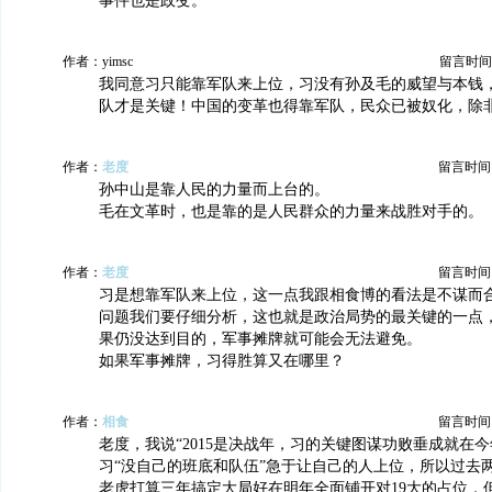
事件也是政变。
作者：yimsc
留言时间：20
我同意习只能靠军队来上位，习没有孙及毛的威望与本钱
队才是关键！中国的变革也得靠军队，民众已被奴化，除
作者：
老度
留言时间：20
孙中山是靠人民的力量而上台的。
毛在文革时，也是靠的是人民群众的力量来战胜对手的。
作者：
老度
留言时间：20
习是想靠军队来上位，这一点我跟相食博的看法是不谋而
问题我们要仔细分析，这也就是政治局势的最关键的一点
果仍没达到目的，军事摊牌就可能会无法避免。
如果军事摊牌，习得胜算又在哪里？
作者：
相食
留言时间：20
老度，我说“2015是决战年，习的关键图谋功败垂成就在今
习“没自己的班底和队伍”急于让自己的人上位，所以过去
老虎打算三年搞定大局好在明年全面铺开对19大的占位，