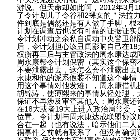
游说。但天命却如此啊，2012年3月
了令计划儿子令谷和2裸女的＂法拉
件到底是偶然还是有人做了手脚，根
计划在调查后也没有可靠的证据证实
令计划冲动之余私自调动中央警卫部
后，令计划担心该丑闻影响自己在18
权衡再三后与主管政法的周永康达成
周永康帮令计划保密（其实这个保密
不要泄露出去，这怎么会不泄露出去
永康和他的派系假装不知道这个事情，
用这个事情对他发难），周永康借机
胡锦涛，使薄熙来的事情从轻处理，
保证不再涉及审查其他人；周永康还
在18大或者19大上进入政治局常委，
位置。令计划与周永康达成联盟协议
合在一起（也有说法，暗示他们二人
祸事件之前就有联系了，但没有确切