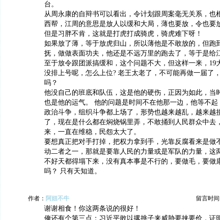
台。
从周永康的自辩书可以看出，令计划跟周案毫无关系，也
西帮，江周的意思是放人以缓和大局，薄也要放，令也要
但是习胖不肯，这就是打虎打成骑虎，骑虎难下呀！
如果放了薄，等于放虎归山，所以薄他是不敢放的，但跑到
抚，做做表面功夫，他还是不远万里的跑去了，等于是给
至于放令跟团派搞缓和，这个问题不大，但这样一来，19
没排上号呢，怎么上位? 老王太老了，不可能再做一届了
吗？
他没自己的班底和队伍，这是他的硬伤，正因为如此，当
也是他的运气。 他的问题是时间不在他那一边，他等不起
政治斗争，组织斗争都上场了，形势也越来越乱，越来越
了，现在是什么都在焖烧锅里弄，不敢捅到人民群众中去
来，一直在维稳，民怨太大了。
要想真正把对手打掉，把权力拿到手，光靠反腐看来是做
动二者之一，那就是要靠人民的力量或是军队的力量，这
不好天都得塌下来，没有真本事是不行的，要做毛，要做
吗？ 只有天知道。
作者：
阿妞不牛
留言时间：20
谢谢相食！你这两条说的很好！
俺还有个第三点：习近平敢以撂挑子来威胁要挟要价，证