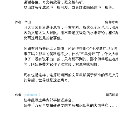
谢谢各位。奇文共欣赏，疑义相与析。
华山红头变成绿毛，很可爱。或者红眼睛绿眉毛，很美。
作者：华山
留言时间：20
习大大装死逼退令总管，千古笑料。就这么个玩艺儿，低
因为文笔太丢人显眼。用不着老度级别的水准评论，相信
比写这玩艺儿的都要低。
阿妞有时当搬运工太勤快，还记得帮那位“十岁遭红卫兵强
事了吗？那里的笑料也不少，什么“五马分尸”了，什么大
巾了，没有说不出口的，只有想不到的。那个傅苹现在在
闻，阿妞免费为它作了次宣传，实属臭味相投。
现在也是这样，这篇明镜网的文章虽然属于标准的五毛文
的希望，世界就是这么离奇。
作者：
pokemon12
留言时间：2
妞牛乱嗡土共内部事情还凑合。
妞牛千万别再耍扭硬是要跨界写知识低落的大国搏弈，。