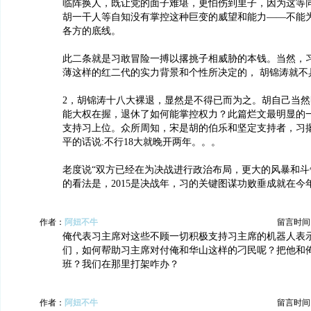
临阵换人，既让党的面子难堪，更怕伤到里子，因为这等
胡一干人等自知没有掌控这种巨变的威望和能力——不能
各方的底线。
此二条就是习敢冒险一搏以撂挑子相威胁的本钱。当然，
薄这样的红二代的实力背景和个性所决定的， 胡锦涛就不
2，胡锦涛十八大裸退，显然是不得已而为之。胡自己当
能大权在握，退休了如何能掌控权力？此篇烂文最明显的
支持习上位。众所周知，宋是胡的伯乐和坚定支持者，习
平的话说:不行18大就晚开两年。。。
老度说“双方已经在为决战进行政治布局，更大的风暴和斗
的看法是，2015是决战年，习的关键图谋功败垂成就在今
作者：
阿妞不牛
留言时间：20
俺代表习主席对这些不顾一切积极支持习主席的机器人表
们，如何帮助习主席对付俺和华山这样的刁民呢？把他和
班？我们在那里打架咋办？
作者：
阿妞不牛
留言时间：20