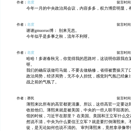
作者：
老度
留言时间：20
今年一月的中央政治局会议，内容多多，权力博弈明显，
作者：
老度
留言时间：20
谢谢gmuoruo博： 别来无恙。
今年似乎是多事之秋，流年不利呀。
作者：
老度
留言时间：20
哈哈！多谢春秋兄，你觉得我的思路对，这说明你跟我在
呀。
我们的确应该做司马懿，不要去做杨修，省得被曹操灭了
政治局势，经济局势，无不令人担忧，感觉到气氛已经象19
战之前的气氛了。
作者：莽民
留言时间：20
薄熙来比所有的高官都更清廉。所以，这些高官一定要达
收拾他们。薄熙来就是被美国，中央的一些人联手陷害的
馆的时候，习近平在那里？ 在美国。美国和王立军什么交
然说不清，中央为什么要信王立军？就是要打倒薄熙来。
徒，是无论如何也说不清的。 审判薄熙来，竟然拿录像带