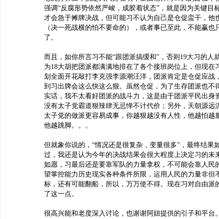
强调“反腐形势依然严峻，成胶着状态”，就是因为关键目
才会急于摊牌决战，但可能习不认为自己是仓促蛮干，他
（决一死战横的怕不要命的），或者事已至此，不能赢也
了。
而且，如你所言习不能“跟团派搞缓和”，否则19大习的人
为18大胡把团派都满满地排在了各个接班岗位上，但现在
划全面开花敲打李克强李源潮汪洋，团派肯定是仓促应战
到习出牌会这么快这么狠。虽然仓促，为了生存团派也不
实话，我不太看好团派的战斗力，这是由于团派平民出身
没有太子党霸道狠辣肆无忌惮不计代价；另外，天朝源远
太子党的做派更容易成事，你越狠越没有人性，他越怕越
他越跳脚。。。
但就象你说的，“情况还是很复杂，变量很多”，最终结果
过，我还是认为今年的决战结果会很大程度上决定习的未
如愿，习最后还是要靠军队的力量拿权，不可能会靠人民
望掌控能力历史现实各种条件所限，运用人民的力量非但
标，还有可能翻船，所以，万万使不得。现在习对自由派
了这一点。
很高兴能和老度深入讨论，也谢谢阿妞提供的引子和平台