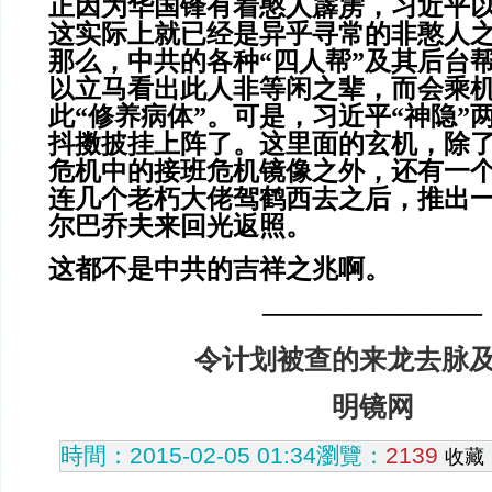
正因为华国锋有着憨人霹雳，习近平
这实际上就已经是异乎寻常的非憨人
那么，中共的各种“四人帮”及其后台
以立马看出此人非等闲之辈，而会乘
此“修养病体”。可是，习近平“神隐”
抖擞披挂上阵了。这里面的玄机，除
危机中的接班危机镜像之外，还有一
连几个老朽大佬驾鹤西去之后，推出
尔巴乔夫来回光返照。
这都不是中共的吉祥之兆啊。
————————
令计划被查的来龙去脉
明镜网
時間：2015-02-05 01:34
瀏覽：
2139
收藏