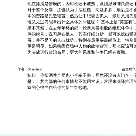
现在抓捕是错误的，因时机还不成熟，跟团派摊牌决战还
对于整个反腐，江也认为手法粗糙，问题多多，最后是不
本的套路是先造谣言，然后让中纪委去抓人，最后又用先
谁又见过习能拿出什么具体的罪证呢？ 基本上是“莫需有”
果不其然，在去年年终的那一轮暴风奏雨般的组织斗争中
胖的旗号，说习胖在换人，其实仔细分析，就可以瞧出猫
层，并不是习的人占优势，特别在最重要最岗位上，特别
更是明显。如果熟悉官场中人物的政治背景，那么应该可
为决战进行政治布局，更大的风暴和斗争已经在蕴酿。
作者：Marsfield
留言时间：20
妞妞，你烟酒共产党也小半辈子啦，居然还没有入门？一
是：土共内部的任何事情都不能用常识，常理来演绎推理
宣的心得当作给你的新年红包吧。