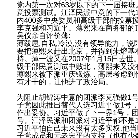
党内第一次对63岁以下的下一届接班
意投票测试。江泽民派中意的下一代
内400多中央委员和高级干部的投票
李克强和习近平。薄熙来在商务部的
吴仪亲自评价薄:
薄跋扈,自私,冷漠,没有领导能力，
要把薄熙来赶出北京，并得到朱熔基
持。薄一波又在2007年1月15日去
级干部民意测试中败北，薄熙来又没
薄熙来被下派重庆锻炼，高层考虑到
有才干的，让他进了政治局。
为阻止胡锦涛中意的团派李克强做1
子党因此推出替代人选习近平做1号
作出妥协。习近平做了下一界1号，团
号。江泽民派和团派对习近平都不是1
习近平怕自己未来没有太多实权,他
子党成员和元老宋平的支持（也有少