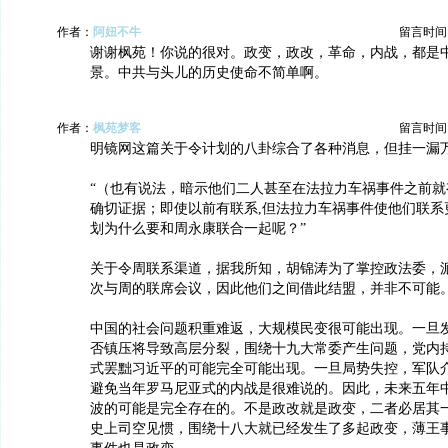
作者：
阿妞不牛
留言时间：20
谢谢枫苑！你说的很对。政变，政改，革命，内战，都是
景。中共与头儿的历史使命不简单啊。
作者：
枫苑梦客
留言时间：20
明镜网这篇关于令计划的八卦综合了各种消息，但挂一漏
“（也有说法，暗示他们二人甚至在法拉力车祸事件之前就
确切证据；即使以前有联系,但法拉力车祸事件使他们联系
划为什么要和周永康联合一起呢？”
关于令周联系渠道，据我所知，胡锦涛为了掌控政法委，
次与周的联席会议，因此他们之间借此结盟，并非不可能
中国的社会问题积重难返，大规模民变很可能出现。一旦
否镇压将导致高层分裂，围绕十九大常委产生问题，党内
式罢黜习近平的可能完全可能出现。一旦局势失控，军队
避免当年罗马尼亚式的内战是很难说的。因此，未来五年
波的可能是完全存在的。不是政改就是政变，二者必居其
史上司空见惯，围绕十八大就已经发生了多起政变，薄王