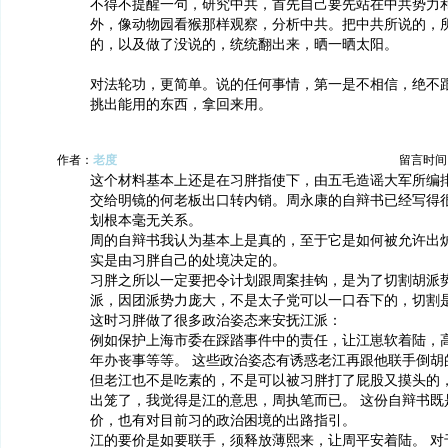
不得不提醒一句，研究中共，首先自己要先站在中共势力
外，像动物园看猴那样观察，分析中共。把中共所说的，
的，以及做了没说的，统统翻出来，晒一晒太阳。
对法轮功，更简单。说的任何事情，第一是不相信，绝不
挑出能用的东西，拿回来用。
作者：
老度
留言时间：20
这个材料基本上还是在习胖指使下，由五毛造谣大军所编
交给明镜的何老板出口转内销。周永康的自辩书已经写得
划根本毫无关系。
周的自辩书我认为基本上是真的，至于它是如何被允许出
实是由习胖自己的处境决定的。
习胖之所以一定要把令计划跟周案挂钩，是为了切割胡派
派，因团派势力庞大，不是太子党可以一口吞下的，切割
这时习胖做了很多政治姿态来安抚江派：
例如保护上海市委在踩踏事件中的责任，让江崽软着陆，
年办丧事等等。 这些政治姿态有诱惑老江再跟他联手倒胡
但老江也不是吃素的，不是可以被习胖打了屁股又摸头的
出笼了，我觉得是江的意思，周执笔而已。 这份自辩书既
价，也有对目前习的政治困境的出路指引。
江的要价是如要联手，须释放薄熙来，让周平安着陆。 对