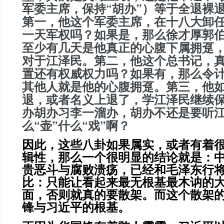
军委主席，保持“胡办”）等于全退裸
第一，他这个军委主席，在十八大卸
一天军权吗？如果是，那么徐才厚郭
至少有几天是他真正的心腹下属拥趸
对于江泽民
。第二，他这个总书记，
置还有权威权力吗？如果有，那么令
其他人就是他的心腹拥趸。第三，他
退，或者名义上退了，学江泽民继续
办胡办习李一溜办，胡办不还是要听
么“壶”什么“戏”啊？
因此，这些八卦
如果属实，或者有着
辑性，那么一个很明显的结论就是：
贵恶斗与腐败溃疡，已经和毛泽东行
比：只能让看起来最无根基最木讷的
面，否则就真的要散架。而这个散架
锋与习近平的根基。