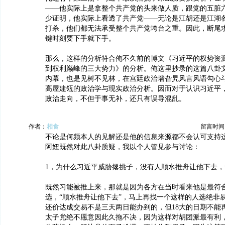
——他实际上是拿整个共产党的头来做人质，跟党的五脏
少证明，他实际上看透了共产党——无论是江胡还是江湖
打杀，他们都无法承受整个共产党垮台之重。因此，断尾
键时刻要下手就下手。
那么，这样的分析符合俺不久前的博文《习近平的权势资
到权利巅峰的三大势力》的分析。俺这里抄录的这篇八卦
内幕，也是见树不见林，在宫廷政治墙旮旯风言风语勾心
高屋建瓴的政治学与现实政治分析。因而对于认识习近平
政治走向，不但于事无补，还只有误导混乱。
作者：
相食
留言时间：20
不论是何频本人的见解还是他的信息来源都不会认可支持
阿妞既然对此八卦质疑，我以个人管见参与讨论：
1，为什么习近平威胁撂挑子，没有人顺水推舟让他下去
既然习能被推上来，那就是因为各方在当时看来他是最符
选，“顺水推舟让他下去”，马上再找一个这样的人选绝非
还价达成交易不是三天两日能办到的，但18大的日期不能
太子党绝不愿意因此久拖不决，因为这样对胡团派最有利