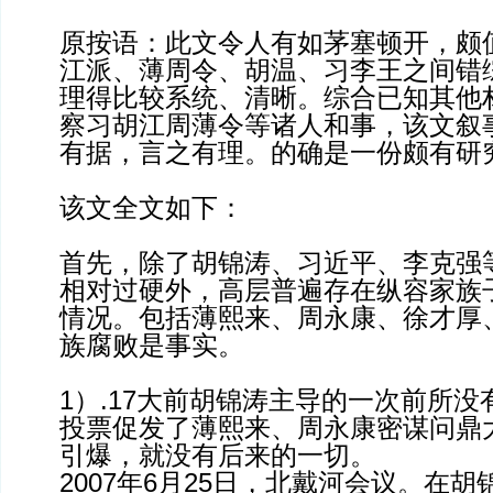
原按语：此文令人有如茅塞顿开，颇
江派、薄周令、胡温、习李王之间错
理得比较系统、清晰。综合已知其他
察习胡江周薄令等诸人和事，该文叙
有据，言之有理。的确是一份颇有研
该文全文如下：
首先，除了胡锦涛、习近平、李克强
相对过硬外，高层普遍存在纵容家族
情况。包括薄熙来、周永康、徐才厚
族腐败是事实。
1）.17大前胡锦涛主导的一次前所
投票促发了薄熙来、周永康密谋问鼎
引爆，就没有后来的一切。
2007年6月25日，北戴河会议。在