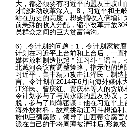
大，都必须要有习近平的盟友王岐山
才能驱动改革深入。8，习近平和王岐
站在历史的高度，想要搞收入倍增计
前悬殊的收入分配，缩小改革开放30
员群众之间的巨大贫富鸿沟。
6）.令计划的问题：1，令计划家族
计划在习近平上台前和上台后，一直
媒体放料制造挑起＂江习斗＂谣言。令
北戴河会议前调整策略，指示他的追
习近平，集中精力攻击江泽民，制造
言。令计划在2014年6月向海外媒体
江泽民、曾庆红、贾庆林等人的贪腐
令计划参与了与周永康的盟友协议，
脱，参与了周薄密谋；他在习近平上
海外放材料，故意挑动江习斗想渔利
族也巨额腐败，领导了山西帮贪腐官员
派在自己的干将周薄被清理后,形象