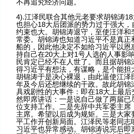
不再追究经济问题。
4).江泽民联合其他元老要求胡锦涛1
也担心18大后团派的势力过于强大，
约束也大。胡锦涛退守，至使汪洋和
常委。胡锦涛也知道习近平不是真正
船的，因此他决定不如给习近平以恩
持自己在20大上对1号人选的人事影
民肯定已经不在人世了。而且据胡锦
得习近平有想法，有谋略，是个能担
胡锦涛于是决心裸退，由此逼使江泽民
年及今后还想继续的干政。故此胡锦
具戏剧性的大事件：即在18大上最后
然即席讲话：一是说自己做了两届已
位支持工作。二是先辞中共军委主席
主席。希望以后成为规矩。三是大家
平工作开创新局面。江泽民等老同志
习近平也异常感动。胡锦涛说完后即