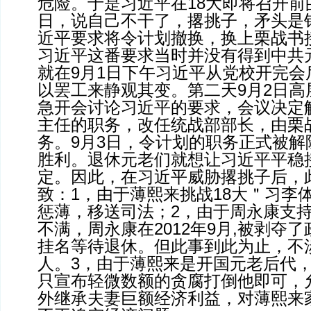
危险。于是习近平在18大即将召开前的2
日，说自己不干了，撂挑子，矛头是
近平要求将令计划撤换，换上栗战书
习近平这番要求当时并没有得到中共
就在9月1日下午习近平从党校开完会
以罢工来静观其变。第二天9月2日高
急开会讨论习近平的要求，会议决定
主任的职务，改任统战部部长，由栗
务。9月3日，令计划的职务正式被解
胜利。退休元老们就想让习近平平稳
定。因此，在习近平威胁撂挑子后，
致：1，由于薄熙来挑战18大＂习李
惩薄，移送司法；2，由于周永康支
不满，周永康在2012年9月,被剥夺了
挂名等待退休。但此事到此为止，不
人。3，由于薄熙来是开国元老后代
只宣布轻微数额的贪腐打倒他即可，
外继承夫妻巨额经济利益，对薄熙来