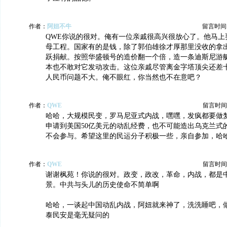
作者：
阿妞不牛
留言时间：20
QWE你说的很对。俺有一位亲戚很高兴很放心了。他马上
母工程。国家有的是钱，除了郭伯雄徐才厚那里没收的拿
跃捐献。按照华盛顿号的造价翻一个倍，造一条迪斯尼游
本也不敢对它发动攻击。这位亲戚尽管离金字塔顶尖还差
人民币问题不大。俺不眼红，你当然也不在意吧？
作者：
QWE
留言时间：20
哈哈，大规模民变，罗马尼亚式内战，嘿嘿，发疯都要做
申请到美国50亿美元的动乱经费，也不可能造出乌克兰式
不会参与。希望这里的民运分子积极一些，亲自参加，哈
作者：
QWE
留言时间：20
谢谢枫苑！你说的很对。政变，政改，革命，内战，都是
景。中共与头儿的历史使命不简单啊
哈哈，一谈起中国动乱内战，阿妞就来神了，洗洗睡吧，做
泰民安是毫无疑问的