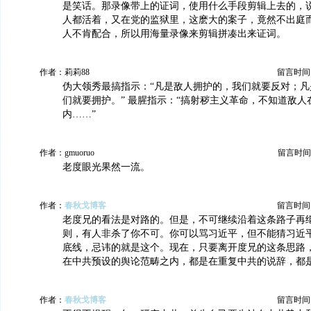
是笑话。那录像带上的证词，使用什么手段剪辑上去的，
人都活着，又在党的监狱里，这麽大的案子，竟然不出庭
人不肯配合，所以用海量录像来剪辑拼凑出来证词。
作者：莉莉88
留言时间：20
伪大领秀最搞指示：“凡是敌人拥护的，我们就要反对；凡
们就要拥护。” 最腥指示：“搞射秽主义革命，不知道敌
内……”
作者：gmuoruo
留言时间：20
老度眼光果然一流。
作者：
春秋戈博客
留言时间：20
老度兄的看法是对路的。但是，不可继续沿着这条路子再
则，有人非杀了你不可。你可以骂习近平，但不能猜习近
底线，忌讳的就是这个。现在，只要离开度兄的这条思路
在中共预设的舆论范畴之内，都是在重复中共的说辞，都
作者：
春秋戈博客
留言时间：20