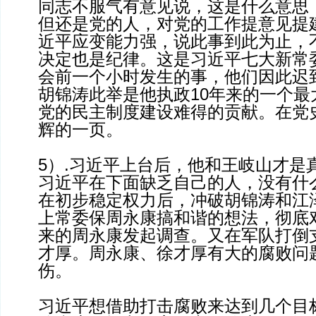
同志不服气有意见说，这是什么意思
但还是党的人，对党的工作提意见提
近平应变能力强，说此事到此为止，
决定也是纪律。这是习近平七大新常
会前一个小时发生的事，他们因此迟
胡锦涛此举是他执政10年来的一个最
党的民主制度建设难得的贡献。在党
辉的一页。
5）.习近平上台后，他和王岐山才是
习近平在下面缺乏自己的人，没有什
在初步稳定权力后，冲破胡锦涛和江
上常委保周永康搞和谐的想法，彻底
来的周永康发起调查。又在军队打倒
才厚。周永康、徐才厚有大的腐败问
伤。
习近平想借助打击腐败来达到几个目