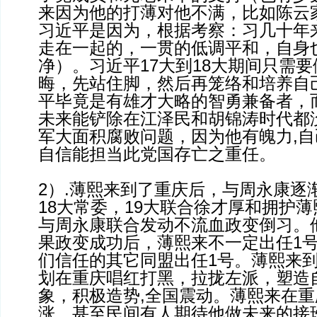
来因为他的打薄对他不满，比如陈云
习近平是因为，根据考察：习几十年
走在一起的，一贯的低调平和，自身
净）。习近平17大到18大期间只需
晦，先站住脚，然后再笼络和培养自
平毕竟是有雄才大略的智勇兼备者，
未来能铲除在江泽民和胡锦涛时代都
军大面积腐败问题，因为他有魄力,
自信能担当此党国存亡之重任。
2）.薄熙来到了重庆后，与周永康逐
18大常委，19大联合徐才厚和拥护
与周永康联合发动不流血政变倒习。
果政变成功后，薄熙来不一定出任1
们信任的其它同盟出任1号。薄熙来
划在重庆唱红打黑，拉拢左派，塑造自
象，积极造势,全国震动。薄熙来在
涨，甚至民间有人期待他做未来的接