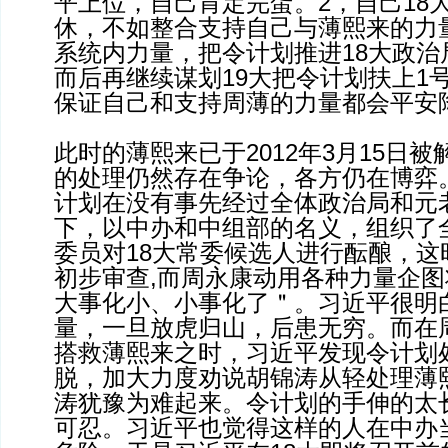
平上位，自己肯定完蛋。2，自己18
休，不如整合支持自己与薄熙来的力
系统内力量，把令计划推进18大政治
而后再继续谋划19大把令计划扶上1
保证自己和支持周薄的力量都会平安
此时的薄熙来已于2012年3月15日
的处理仍然存在争论，各方仍在博弈。2
计划在没有事先经过全体政治局和元
下，以中办和中组部的名义，组织了全
委员对18大常委候选人进行酝酿，这
初步审查,而周永康动用各种力量企
大事化小、小事化了＂。习近平很明
量，一旦放虎归山，后患无穷。而在
搭救薄熙来之时，习近平发现令计划
脱，加大力度劝说胡锦涛从轻处理薄
涛犹豫为难起来。令计划的手伸的太
可忍。习近平也觉得这样的人在中办