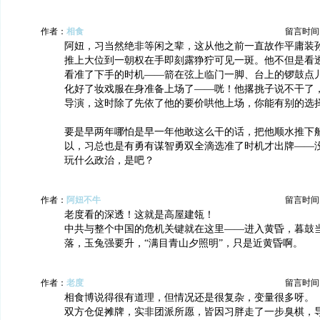
作者：
相食
留言时间：20
阿妞，习当然绝非等闲之辈，这从他之前一直故作平庸装
推上大位到一朝权在手即刻露狰狞可见一斑。他不但是看
看准了下手的时机——箭在弦上临门一脚、台上的锣鼓点
化好了妆戏服在身准备上场了——咣！他撂挑子说不干了
导演，这时除了先依了他的要价哄他上场，你能有别的选
要是早两年哪怕是早一年他敢这么干的话，把他顺水推下
以，习总也是有勇有谋智勇双全滴选准了时机才出牌——
玩什么政治，是吧？
作者：
阿妞不牛
留言时间：20
老度看的深透！这就是高屋建瓴！
中共与整个中国的危机关键就在这里——进入黄昏，暮鼓
落，玉兔强要升，“满目青山夕照明”，只是近黄昏啊。
作者：
老度
留言时间：20
相食博说得很有道理，但情况还是很复杂，变量很多呀。
双方仓促摊牌，实非团派所愿，皆因习胖走了一步臭棋，