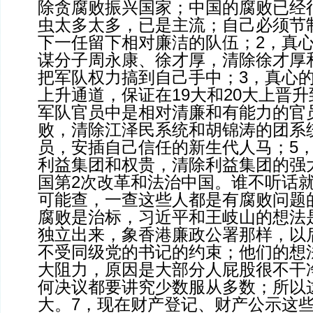
除贪腐败振兴国家；中国的腐败已经
虫太多太多，已是主流；自己必须节
下一任留下相对廉洁的队伍；2，真
谋分子周永康、徐才厚，清除徐才厚
把军队权力搞到自己手中；3，真心
上升通道，保证在19大和20大上晋
军队官员中是相对清廉和有能力的官
败，清除江泽民系统和胡锦涛的团系
员，安插自己信任的新生代人马；5
利益集团和权贵，清除利益集团的强
国第2次改革和法治中国。谁不听话
可能查，一查这些人都是有腐败问题
腐败是治标，习近平和王岐山的想法
独立出来，象香港廉政公署那样，以
不受同级党的书记的约束；他们的想
大阻力，原因是大部分人屁股很不干
何决议都要讲究少数服从多数；所以
大。7，现在财产登记、财产公示这