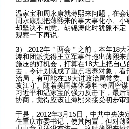
温家宝和周永康就薄熙来问题，在会
周永康想把薄熙来的事大事化小、小
却坚决不同意。胡锦涛此时犹豫不定
观察一下再说。
3）.2012年＂两会＂之前，本年18
涛和团派觉得王立军事件拖出薄熙来
施压的好机会，打算在18大上把自己
去，令计划就成了重点培养对象，看
治局，有可能在19大进政治局常委。
攻江守。随着美国媒体爆料“薄周密谋
习近平和温家宝的强力反击下，最后
协商，觉得应该让薄熙来接受初步审
于是，2012年3月15日，中共中央
任重庆市委书记，使其闲置，但对薄
中央意见还没有统一。这时薄熙来挑