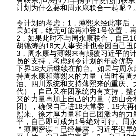
有联系,但法拉力车祸事件使他们联
计划为什么要和周永康联合一起呢？
令计划的考虑：1，薄熙来经此事后
果如何，绝无可能再冲登1号位置，
2，如果此时不与周永康联合，自己1
胡锦涛的18大人事安排也会因自己丑
3，周永康与薄熙来有颠覆习近平的
员的支持，考虑到令计划的年龄优势
下界18大后继续在前台。如果与周永
持周永康和薄熙来的力量（当时有周
油、四川系统和支持薄熙来的重庆、
代），自己又在团系统内有支持，整
来的力量再加上自己的力量（西山会
团），确保自己进18大常委，19大
熙来、徐才厚力量和自己团派内的力
平，自己即可成为1号绝对可行。周永
＂薄周密谋＂已经暴露，习近平迟早