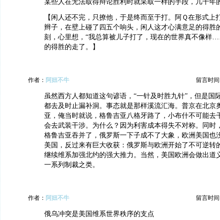
某些人在无法取得辩论胜利时就采取一样的手段，几千年
【闲人还不完，只撩他，于是终而至于打。阿Ｑ在形式上
辫子，在壁上碰了四五个响头，闲人这才心满意足的得胜
刻，心里想，“我总算被儿子打了，现在的世界真不像样…
的得胜的走了。】
作者：
阿妞不牛
留言时间：20
虽然西方人都知道这句谚语，“一针及时胜九针”，但是国
都去及时止漏补洞。事态就是那样溪流汇海。普京在北京
亚，俺当时就说，格鲁吉亚八格牙路了，小布什不可能去
会去武装干涉。为什么？因为利害成本得失不对称。同时
格鲁吉亚吞并了，俄罗斯一下子成不了大象，欧洲美国也
美国，反过来有巨大收获：俄罗斯与欧洲开始了不可逆转
继续维系加强北约的强大推力。当然，美国欧洲会做出道
一系列制裁之类。
作者：
阿妞不牛
留言时间：20
俄乌冲突是美国维系世界秩序的支点