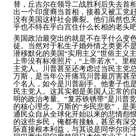
替，丘吉尔在领导二战胜利后失去首
出一个印度裔当首相，接着又被工党
没有美国这样社会撕裂。他们虽然也
乎也不特在乎白宫住什么长相的老头
美国政治最突出的就是不在乎什么变
徒。当然对于私生子婚外情之类更不
潜移默化的美国“实用主义”世俗主义
上帝没有标准照片，“上帝若水”。里
主党人。川普甚至还考虑过当民主党总
万斯，是当年公开痛骂川普最厉害甚
个名人，如今是川普副手。他妻子也
民主党人。这其实都是美国人正常的
明的政治考量。“复苏铁锈带”是川普
的核心理念。万斯的“乡民悲歌”，是
通民众自从全球化开始以来的悲情怨
的这些乡民，俺都有接触，甚至有深
际直接根本利益，与其说是同华尔街