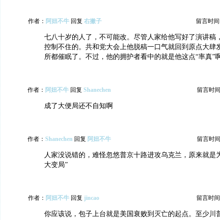
作者：
阿妞不牛
回复
右撇子
留言时间：20
七八十岁的人了，不可能改。尽管人家给他写好了演讲稿
控制不住的。共和党大会上他脱稿一口气就回到原点大肆
所都催眠了。不过，他的拥护者看中的就是他这点“率真”
作者：
阿妞不牛
回复
Shanechen
留言时间：20
成了大便局还不自知啊
作者：
Shanechen
回复
阿妞不牛
留言时间：20
人家没说错的，难怪忽悠普京十路进攻乌克兰，原来就是为
大变局”
作者：
阿妞不牛
回复
jincao
留言时间：20
你应该说，包子上台就是美国衰败到灭亡的起点。至少川