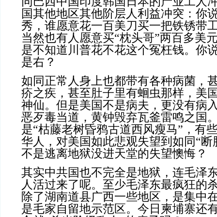
同巴西中国印度韩国日本的产业工人
国其他地区其他阶层人利益冲突：你
秀，谁愿意花一百美刀买一把铁锈带
当然也有人愿意买“枕头哥”两百多美
是不知道川普花不花这个冤枉钱。你
是右？
如同正常人身上也都带有各种病菌，
疥之疾，甚至肚子里有蛔虫那样，美
神仙。但是美国不是病夫，更没有病
恶歹毒当道，黄钟毁弃瓦釜雷鸣之国
是“枯藤老树昏鸦古道西风瘦马”，有
华人，对美国如此悲观失望到如同“断
不是逃离地狱没进天堂的失望懊悔？
其实中共国也不完全是地狱，连毛泽
人活过来了呢。至少毛泽东最疯狂的
除了湖南道县广西一些地区，是集中
是毛家自留地示范区。今日柬埔寨还