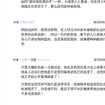
如同”请珍惜投票的手“ 一样，大道理人人赞成，但支持 SA
就顾左右而言它了，要么就骂是种族歧视。
作者：
麻辣戈壁2
留言时间：20
阿妞说的对，然而没卵用。支人经过2000多年秦制的社会
世界的自然选择），经过一代代的剪选，剩下的人口里面
良心只讲短期利益的。这是基因层面的，就像蜜蜂蚂蚁的
变。
作者：
右撇子
回复
Shanechen
留言时间：20
川普大嘴的毛病一点都没改。他在共和党代表大会上讲要
很多人还在幻想他是不是受到幕僚劝告已经改变了。没想
他又开始公开羞辱政敌了！
川普的这些话有可能只是选举语言，或者根本就是胡言乱
欧洲甩开了，但是做不到。最后不得不叫彭佩奥帮他去收
不多也是如此！