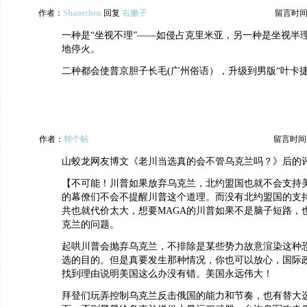
作者：
Shanechen
回复
右撇子
留言时间：20
一种是“坐视不理”——如侵占克里米亚，另一种是坐视半
地停火。
二种都会使普京胆子长毛(广州俗语），升级到男版“叶卡捷
作者：
转个帖
留言时间：20
山蛟龙网友博文《老川当选真的会不管乌克兰吗？》后的
【不可能！川普如果放弃乌克兰，北约盟国也就不会支持
的幕僚们不会不提醒川普这个道理。而没有北约盟国的支
共也就代价太大，想要MAGA的川普如果不是脑子短路，
克兰的问题。
起哄川普会抛弃乌克兰，不排除是某些势力故意渲染这种
选的目的。但是真要发生那种情况，你也可以放心，国际
找到理由说明美国这么办没有错。美国永远伟大！
拜登们玩弄控制乌克兰反击俄国的能力和节奏，也有替大