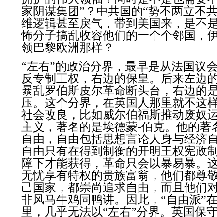
家阴谋集团”？中共国的“势不两立不
维逻辑甚至戾气，带到美国来，是不
怖分子搞乱收容他们的一个个邻国，
领巴黎欧洲那样？
“左右”的政治分界，最早是从法国议
反专制王权，右边的保皇。后来左边
暴乱罗伯斯皮尔革命断头台，右边的
压。这个分界，在英国人那里就不这
社会改良，比如威尔伯福斯推动废奴
主义，著名的是埃德蒙-伯克。他的著
自由，自由包括思想言论人身与经济
自由只有在得到制衡的开明王权宪政
障下才能获得，革命只会以暴易暴。
无忧享有特权的贵族富翁，他们都尊
己国家，都崇尚追求自由，而且他们
非风马牛鸡同鸭讲。因此，“自由派”
里，几乎无法以“左右”分界。英国保