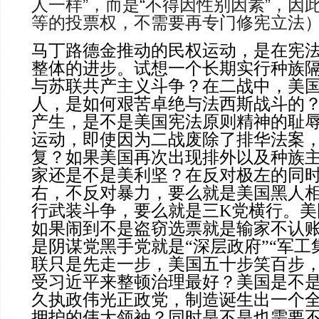
人一样”，而是“不得因性别因素”，因
等的投票权，不需要再专门修宪立法
马丁路德金推动的民权运动，是在宪
整体的进步。试想一个长期实行种族
与苏联共产主义斗争？在二战中，美
人，是如何艰苦卓绝与法西斯战斗的
产生，是不是美国宪法原则精神的耻
运动，即使因为二战废除了排华法案
复？如果美国再次出现排外以及种族
家还是不是美利坚？在反对极左的同
右，不反对暴力，要么就是美国黑人
行武装斗争，要么就是三K党横行。美
如果闹到不是盗窃选票就是输家不认
是阴谋党黑手党就是“深层政府”“军工
联只是先走一步，美国五十步笑百步
受习近平来整顿治理最好？美国是不
久执政伟光正政党，制造诞生出一个
拥护的伟大领袖？同时是不是也需要不