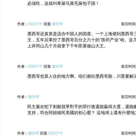
必须吃，这就叫希屎马粪毛屎包子国！
作者：
阿妞不牛
回复
镰斧帮
留言时间：20
墨西哥还真算是适合中国人的国度。一个上海佬到墨西哥
主，五年后掌控了墨西哥百分之六十的“医药产业”哈。这
上井冈山几个月就拿下千年匪寨做山大王。
作者：
阿妞不牛
回复
镰斧帮
留言时间：20
墨西哥也算人住的地方啊。咱们都往墨西哥跑，川普要解
作者：
镰斧帮
留言时间：20
民主黨在犯下刺殺競爭對手的罪行後還能贏得大選，還能
支持，符合阿妞移民美國的初心麼？ 這地球上還有什麼地
作者：
镰斧帮
回复
阿妞不牛
留言时间：20