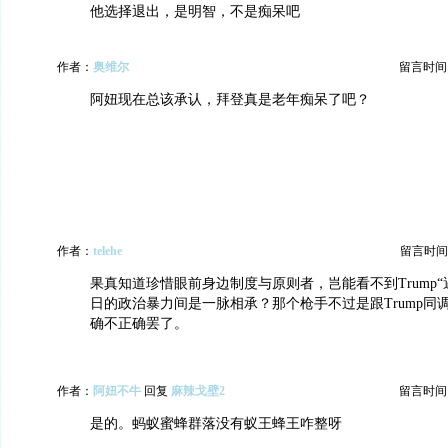
他选择退出，是明智，不是痴呆吧
作者：
奥维尔
留言时间：20
阿妞现在总该承认，拜登真是老年痴呆了吧？
作者：
telehe
留言时间：20
果真知道珍惜眼前身边制度与原则者，岂能看不到Trump“遇刺
日的政治暴力间是一脉相承？那个枪手不过是跟Trump同
确不正确罢了。
作者：
阿妞不牛
回复
麻辣戈壁2
留言时间：20
是的。蚂蚁蜜蜂群落没有蚁王蜂王咋整呀