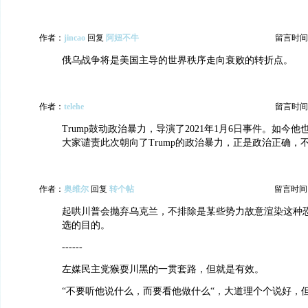
作者：
jincao
回复
阿妞不牛
留言时间：20
俄乌战争将是美国主导的世界秩序走向衰败的转折点。
作者：
telehe
留言时间：20
Trump鼓动政治暴力，导演了2021年1月6日事件。如今
大家谴责此次朝向了Trump的政治暴力，正是政治正确，
作者：
奥维尔
回复
转个帖
留言时间：20
起哄川普会抛弃乌克兰，不排除是某些势力故意渲染这种
选的目的。
------
左媒民主党猴耍川黑的一贯套路，但就是有效。
“不要听他说什么，而要看他做什么“，大道理个个说好，