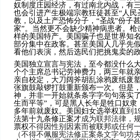
奴制度庄园经济，有过南北内战，有三
也会引进产生极端宗教狂徒甚至“人民
教，以及土产恐怖分子，“圣战”份子
家”。当然更不会缺少精神病患者。枪
样的美国特产。美国骗子也是世界知
部分集中在政客。甚至美国人几乎先
看他们表演，然后选民们把挑鬼卖的
美国独立宣言与宪法，至今都没什么
个个主席总书记劳神费力，两三年就
亲自校定，大刀阔斧胡乱涂鸦废纸废
张旗鼓敲锣打鼓重新颁布一次。但是
神，并非一开始就条条字字句句落实了
生而平等”，可是黑人长年是牲口奴隶
多年前就废奴。美国妇女选举权直
到1
法第十九条修正案才
成为联邦法律，规
票权
不得因性别因素而被
联邦
或任何一
（不得不佩服宪法修正案条文字句功夫