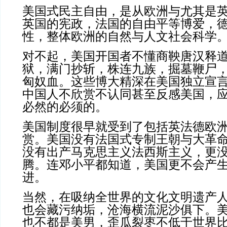
美国式民主自由，是从欧洲与尤其是
英国的宪政，法国的自由平等博爱，
性，整体欧洲的自然与人文社会科学
对不起，美国开国者不懂商鞅唐汉释
狱，满门抄斩，株连九族，掘墓鞭尸
匈奴血。这些博大精深在美国独立宣
中国人不欣赏不认同甚至反感美国，
必然的必须的。
美国制度很早就受到了包括英法德欧
赏。美国没有法国式专制王朝与大革
没有出产马克思主义法西斯主义，更
腾。连邓小平都知道，美国更不会产
进。
当然，在吸纳全世界的文化文明遗产
也会藏污纳垢，沧海横流泥沙俱下。
也不都是美男，歪瓜裂枣不低于世界