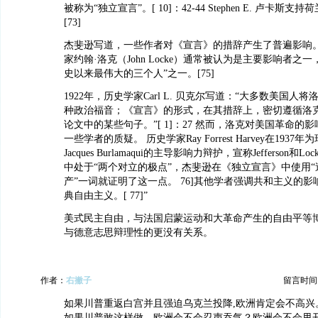
被称为“独立宣言”。[ 10]：42-44 Stephen E. 卢卡斯支
[73]
杰斐逊写道，一些作者对《宣言》的措辞产生了普遍影响。
家约翰·洛克（John Locke）通常被认为是主要影响者之
史以来最伟大的三个人”之一。[75]
1922年，历史学家Carl L. 贝克尔写道：“大多数美国人
种政治福音；《宣言》的形式，在其措辞上，密切遵循洛
论文中的某些句子。”[ 1]：27 然而，洛克对美国革命的
一些学者的质疑。 历史学家Ray Forrest Harvey在1937年
Jacques Burlamaqui的主导影响力辩护，宣称Jefferson
中处于“两个对立的极点”，杰斐逊在《独立宣言》中使用“
产”一词就证明了这一点。 76]其他学者强调共和主义的
典自由主义。[ 77]”
美式民主自由，与法国启蒙运动和大革命产生的自由平等
与德意志思辩理性的更没有关系。
作者：
右撇子
留言时间：20
如果川普重返白宫并且强迫乌克兰投降,欧洲肯定会不高兴
如果川普敢这样做，欧洲会不会忍声吞气？欧洲会不会甩