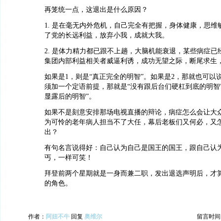
再笼统一点，这退出是什么原因？
1. 是在毫无内外危机，自己完全有把握，身体健康，思维
了党的长远利益，放弃小我，成就大我。
2. 是体力精力都已跟不上趟，大脑机能衰退，某些病症已
集团内部利益相关者威逼利诱，成功无望之际，断尾求生
如果是1，则是“真正完全的明智”。如果是2，那就也可以说
须加一个定语前提，那就是“没有跟后台们硬杠到底的明智
显露后的明智”。
如果不是刻意安排那场电视直播的辩论，病症怎么会让大
为可怜的老年病人担当不了大任，幕后老板们又何必，又
出？
有句名言说得好：自己认为自己是国王的国王，跟自己认
丐，一样可笑！
拜登前两个星期就是一身而兼二职，发出退选声明后，才
的角色。
作者：
阿妞不牛
回复
奥维尔
留言时间：20