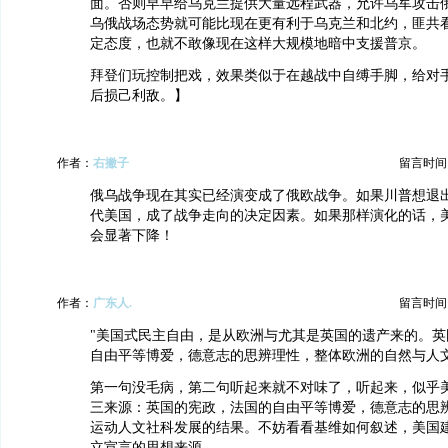
面。否则早早给乌克兰提供大量远程武器，允许乌军攻击
乌俄战场态势就可能比现在更有利于乌克兰和北约，匪共
定态度，也就不敢像现在这样大规模地暗中支援普京。
拜登们玩控制把戏，效果类似于在越战中自缚手脚，给对
后损己利敌。】
作者：
右撇子
留言时间：20
俄乌战争现在其实已经演变成了俄欧战争。如果川普想退
代美国，成了战争走向的决定因素。如果那样演化的话，
会显著下降！
作者：
广东人.
留言时间：20
"美国式民主自由，是从欧洲与尤其是英国的遗产来的。英
自由平等博爱，德意志的思辨理性，整体欧洲的自然与人文
第一句没毛病，第二句听起来就不对味了，听起来，似乎
三来源：英国的宪政，法国的自由平等博爱，德意志的思辨
运动人文社科发展的结果。不妨看看基维如何叙述，美国
立宣言的思想来源。