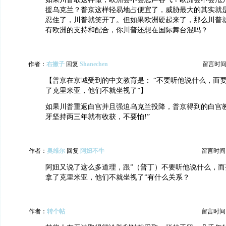
援乌克兰？普京这样轻易地占便宜了，威胁最大的其实就
忍住了，川普就笑开了。但如果欧洲硬起来了，那么川普
有欧洲的支持和配合，你川普还想在国际舞台混吗？
作者：
右撇子
回复
Shanechen
留言时间：20
【普京在京城受到的中文教育是： “不要听他说什么，而
了克里米亚，他们不就坐视了”】
如果川普重返白宫并且强迫乌克兰投降，普京得到的白宫教
牙坚持两三年就有收获，不要怕!”
作者：
奥维尔
回复
阿妞不牛
留言时间：20
阿妞又说了这么多道理，跟”（普丁）不要听他说什么，而
拿了克里米亚，他们不就坐视了”有什么关系？
作者：
转个帖
留言时间：20