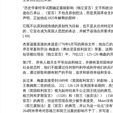
“历史学家经常试图确定最能影响《独立宣言》文字和政治
逊自己承认，《宣言》不包含原创想法，而是美国革命支
声明。正如他在1825年解释的那样：
它既不以原则或情感的原创性为目标，也不是从任何特定
的，它旨在成为美国人思想的表达，并赋予该场合所要求
[ 69]
杰斐逊最直接的来源是1776年6月写的两份文件：他自己
序言草案和乔治·梅森的《弗吉尼亚权利宣言》草案。这两
短语都出现在《独立宣言》中。70][22]：125-126 梅森
第1节。 所有人都天生平等自由和独立，并拥有某些固有
社会状态时，他们不能通过任何契约剥夺或剥夺他们的后
由，通过获取和拥有财产的手段，追求和获得幸福和安全。[ 
反过来，梅森直接受到1689年《英国权利宣言》的影响，
王詹姆斯二世的统治。 22]：126-128 在美国革命期间
将《英国权利宣言》视为如何结束不公正国王统治的典范。[ 2
格兰阿布罗斯宣言》（1320）和《荷兰《放弃法》》（15
宣言》的典范，但这些范现在很少被学者接受。 Maier没
《荷兰废除法》是《宣言》的典范，并认为这一论点“没有说服
264阿米蒂奇对苏格兰和荷兰法案的影响不予了，并写道