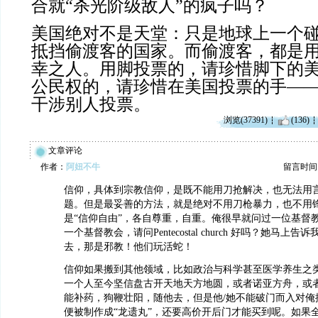
合就“杀光阶级敌人”的疯子吗？
美国绝对不是天堂：只是地球上一个
抵挡偷渡客的国家。而偷渡客，都是
幸之人。用脚投票的，请珍惜脚下的
公民权的，请珍惜在美国投票的手—
干涉别人投票。
浏览(37391)
(136)
文章评论
作者：
阿妞不牛
留言时间：20
信仰，具体到宗教信仰，是既不能用刀抢解决，也无法用
题。但是最妥善的方法，就是绝对不用刀枪暴力，也不用
是“信仰自由”，各自尊重，自重。俺很早就问过一位基督
一个基督教会，请问Pentecostal church 好吗？她马上
去，那是邪教！他们玩活蛇！
信仰如果搬到其他领域，比如政治与科学甚至医学养生之
一个人至今坚信盘古开天地天方地圆，或者诺亚方舟，或
能补药，狗鞭壮阳，随他去，但是他/她不能破门而入对俺
便被制作成“龙遗丸”，还要高价开后门才能买到呢。如果