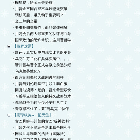
· 阉猪易，给金三去势难
· 川普金三同台戏不爆炸也无突破
· 朝核问题，谁先动手重要吗？
· 金三胖的当量
· 要准备朝鲜爆炸，而非爆炸朝鲜
· 川习会后两人最重要的功课与白卷
· 国际政治的恐怖常识，连川普都学
【俄罗这厮】
· 影评：真实历史与现实比荒诞更荒
· 乌克兰芬兰化在具体实施中。。。
· 请川普与普京正式会谈之前递张纸
· 乌克兰芬兰化？
· 白宫闹剧撕脸大战剧透的剧梗
· 川普与则伦斯基空手联手套白狼
· 回复沽渎博：是的，普京希望尽快
· 习近平支招给普京的持久战略战术
· 俄乌战争为何至少还要打八年？
· 普京撑不住了，要“与乌克兰伙伴
【寰球纵览--一揽无鱼】
· 古巴脚癣与川普的古巴"提神饮料”
· 川普为何不能完全退出联合国和全
· 网状世界蜘蛛的活法（国际法）