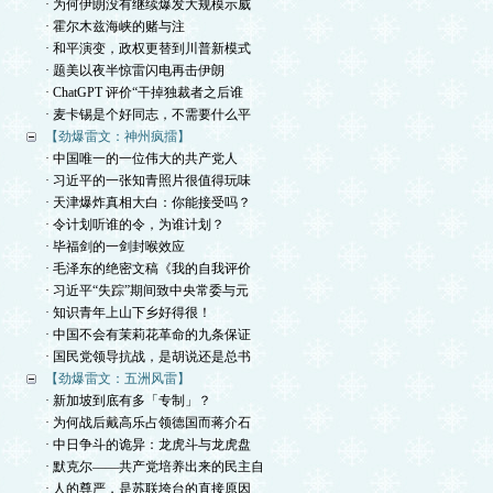
· 为何伊朗没有继续爆发大规模示威
· 霍尔木兹海峡的赌与注
· 和平演变，政权更替到川普新模式
· 题美以夜半惊雷闪电再击伊朗
· ChatGPT 评价“干掉独裁者之后谁
· 麦卡锡是个好同志，不需要什么平
【劲爆雷文：神州疯擂】
· 中国唯一的一位伟大的共产党人
· 习近平的一张知青照片很值得玩味
· 天津爆炸真相大白：你能接受吗？
· 令计划听谁的令，为谁计划？
· 毕福剑的一剑封喉效应
· 毛泽东的绝密文稿《我的自我评价
· 习近平“失踪”期间致中央常委与元
· 知识青年上山下乡好得很！
· 中国不会有茉莉花革命的九条保证
· 国民党领导抗战，是胡说还是总书
【劲爆雷文：五洲风雷】
· 新加坡到底有多「专制」？
· 为何战后戴高乐占领德国而蒋介石
· 中日争斗的诡异：龙虎斗与龙虎盘
· 默克尔——共产党培养出来的民主自
· 人的尊严，是苏联垮台的直接原因