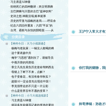
· 习主席是AI神童
· 拒绝死亡的四种翻译：跨文明厚葬
· 古巴脚癣与川普的古巴"提神饮料”
· 史诗之怒:神殿没塌,账单挺厚
· 历史的牢笼与战略的迷局——呼应余
· 纪念六四旧作重发：六四“平反”的
· 台湾、霸权与永恒的阴暗面 ——从
王沪宁入常大才有
分类目录
【神州今日：大习小戏新曲】
· 杨梅与老鼠屎：一锅没人敢喝的稀
· 这个要表扬中共
· 俺学“习思想”遇到坎了，请辅导员
· 中俄月饼的同类馅
· 章立凡先生肩负历史使命驾鹤西去
你打我的猢狲，我
· 母猪上了树下不来，点解？
· 包子变春花，有没有春华秋实？
· 超级AI一定会首先出现在中国！
· 李克强带走的不只是一片云彩
· 什么是世界百年不遇的变革？
【神州今日：小习大戏连续剧】
· 习主席是AI神童
帅哥摔锅：孙政才
· 据说多年前痛骂记者的李鸿忠要挂