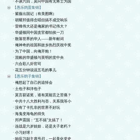
· 不谈六四，莫问中国有无将士为国
【愚乐鸽蛋集锦】
· 紫薇出国记（有美图啊）
· 胡耀邦值得念唱但搞不成交响乐
· 雷锋伟大还是俺家的书记伟大？
· 华盛顿同中国贪官都怕挨一刀
· 散落世界的华人——新年献词
· 俺神奇的祖国和故乡热烈庆祝中奖
· 为了中国，向俺开炮！
· 混账的华盛顿与英明的党中央
· 六合彩八卦官司
· 花五分钟说说五毛的事儿
【愚乐鹞子集锦】
· 俺想起了自己的追悼会
· 土包子和洋包子
· 莫言获诺奖，谁有莫能言之苦痛？
· 中共十八大胜利与否，关系我等小
· 没有了卡扎非的世界不好玩
· 海鬼变海龟的得失
· 邦声震国：“五不搞”太搞了！
· 连战是六岁娃娃，还是夫子老朽？
· 小习好球！
· 响应习副主席号召，一起美化党史