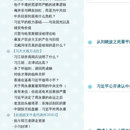
· 包子不瘪的荒谬而严酷的述事逻辑
· 俺并非与网友抬杠，而是为中共抬
· 中共目前到底有什么危机？
· 习近平的权力基础——与吴国光以及
· 雄安有价值
· 川普与哈里斯都没啥理论哈
· 暴发户百步大王的产生与归宿
从刘晓波之死看平
· 北戴河传言真的是啥假的是什么？
【习大大戏万点红】
· 习江胡并肩阅兵说明了什么？
· 习江胡，京津试比高？
· 杀了毕福剑，请回芮成钢
· 对徐才厚的临终关怀
· 香港在逼着习近平做邓小平？
· 关于周永康案最简明的中央文件（
习近平公开承认中
· 表哥来信：你造谣有术后果很严重
· 习近平决定了周永康的命运之后
· 老龙抬头被塔罩：东海识别区的要
· 中国惊天轮盘赌：习近平对周永康
【自选妞文牛皮代表作2010-I】
· 批斗荷兰老牌走资派
· 小习好球！