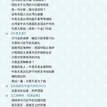
· 台湾国民党人喊“美国狼来了”
· 现在关于台湾的大问题竟然是
· 统一与分裂，能分优劣吗？
· 还有美国人为台湾白烧脑
· 中美关系台湾问题不要弯弯绕啦
· 台湾是中共与美国肚皮顶尖竹竿的
· 马英九祭祖—维系一个金门马祖
【中美关系】
· 川习会的成果：确定川剧变脸习以
· 川普给习近平的见面礼
· 波斯湾定海神针：美国夺取占领伊
· 川普就张又侠落马召开御前会议
· 川普对世界秩序的冲击
· 川普是否蜘蛛侠？
· 答国内友人：中美关系会缓和吗
· 中美关系从红脖子到村支书须知要
· 俺吃错过药
· 再说一遍：川普不是为了钱
【自选妞文牛皮代表作2011】
· 吴委员长仙逝，邦声震国
【江湖神州：胡涛温饱】
· 胡锦涛与习近平的无缝对接
· 莫言莫言，莫能言之的苦痛