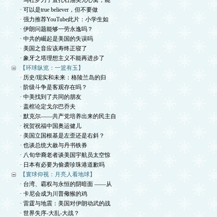
· 马杜罗刀子直扎石油美元心窝，能
· 可以是true believer，但不要做
· 强力推荐YouTube此片：小学生如
· 伊朗问题能够一劳永逸吗？
· 中共的崛起是美国的失误吗
· 美国之音应该寿终正寝了
· 象牙之塔理想主义不能再进步了
【环球纵览：一篮有玉】
· 历史/现实和未来：格陵兰岛的归
· 阶级斗争是客观存在吗？
· 中美找到了共同的朋友
· 盖棺论定戈尔巴乔夫
· 默克尔——共产党培养出来的民主自
· 祝贺祝福中国奥运健儿
· 美国立国根基是左歪还是右斜？
· 也谈总统大赦与丹书铁券
· 八旬华裔老者谈美国宇航员太空惊
· 日本有必要为偷袭珍珠港道歉吗
【寰球仰视：月亮人看地球】
· 台湾、霸权与永恒的阴暗面 ——从
· 卡尼会成为川普儆猴的鸡
· 雷霆与地震：美国对伊朗动武的战
· 世界失序-大乱-大战？