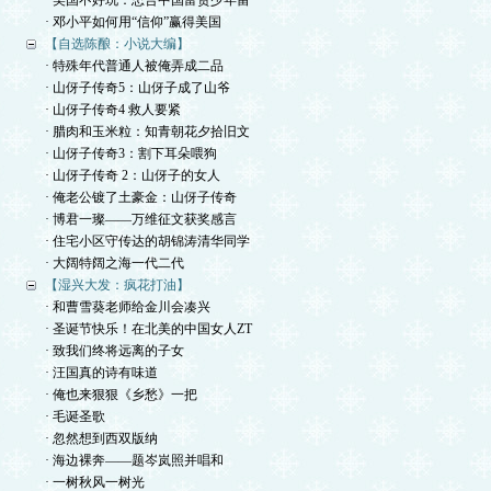
· 美国不好玩：忠告中国富贵少年留
· 邓小平如何用“信仰”赢得美国
【自选陈酿：小说大编】
· 特殊年代普通人被俺弄成二品
· 山伢子传奇5：山伢子成了山爷
· 山伢子传奇4 救人要紧
· 腊肉和玉米粒：知青朝花夕拾旧文
· 山伢子传奇3：割下耳朵喂狗
· 山伢子传奇 2：山伢子的女人
· 俺老公镀了土豪金：山伢子传奇
· 博君一璨——万维征文获奖感言
· 住宅小区守传达的胡锦涛清华同学
· 大阔特阔之海一代二代
【湿兴大发：疯花打油】
· 和曹雪葵老师给金川会凑兴
· 圣诞节快乐！在北美的中国女人ZT
· 致我们终将远离的子女
· 汪国真的诗有味道
· 俺也来狠狠《乡愁》一把
· 毛诞圣歌
· 忽然想到西双版纳
· 海边裸奔——题岑岚照并唱和
· 一树秋风一树光