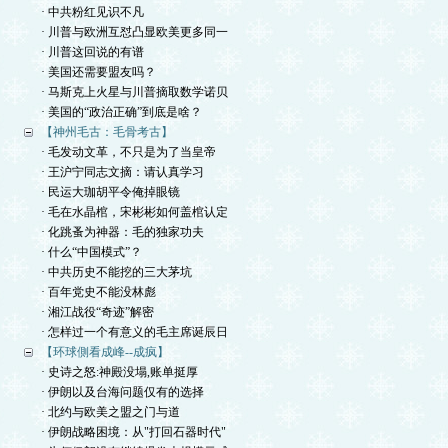
· 中共粉红见识不凡
· 川普与欧洲互怼凸显欧美更多同一
· 川普这回说的有谱
· 美国还需要盟友吗？
· 马斯克上火星与川普摘取数学诺贝
· 美国的“政治正确”到底是啥？
【神州毛古：毛骨考古】
· 毛发动文革，不只是为了当皇帝
· 王沪宁同志文摘：请认真学习
· 民运大珈胡平令俺掉眼镜
· 毛在水晶棺，宋彬彬如何盖棺认定
· 化跳蚤为神器：毛的独家功夫
· 什么“中国模式”？
· 中共历史不能挖的三大茅坑
· 百年党史不能没林彪
· 湘江战役“奇迹”解密
· 怎样过一个有意义的毛主席诞辰日
【环球側看成峰--成疯】
· 史诗之怒:神殿没塌,账单挺厚
· 伊朗以及台海问题仅有的选择
· 北约与欧美之盟之门与道
· 伊朗战略困境：从"打回石器时代"