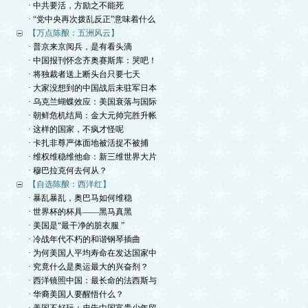
· 中共要活，方励之不能死
· “党中央再次拨乱反正”意味着什么
【万点陈酿：五洲风云】
· 普京来京阅兵，是有看头滴
· 中国报刊怀念齐奥赛斯库：哭吧！
· 将独裁者送上断头台只要七天
· 大家没想到的中国战后未驻军日本
· 乌克兰蝴蝶效应：美国衰落与国际
· 朝鲜危机结局：金大元帅完胜升帐
· 这样的国家，不疯才怪呢
· 卡扎非尊严体面地被活捉不被捕
· 维权维稳维他命：新三维世界大片
· 穆巴拉克何去何从？
【自选陈酿：西洋红】
· 暴乱暴乱，奥巴马如何维稳
· 世界杯的杯具——黑马真黑
· 美国是“最干净的脏衣服 ”
· 冷战年代不朽的和谐钢琴插曲
· 为何美国人平均寿命在发达国家中
· 究竟什么是奥运最大的兴奋剂？
· 西洋镜照中国：最长命的法西斯与
· 华裔美国人要醒悟什么？