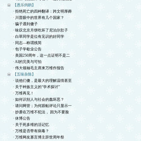
【愚乐鸽鹞】
· 拒绝死亡的四种翻译：跨文明厚葬
· 川普眼中的世界有几个国家？
· 骗子遇到傻子
· 咏叹北京月饼吃坏了尼泊尔肚子
· 白草同学是位有见识的好同学
· 同志—称谓残简
· 包子学歇业公告
· 美国250周年，这一点证明不是二
· AI的完美与可怕
· 伟大领袖毛主席来万维作报告
【五味杂陈】
· 说他们傻，是最大的理解温情甚至
· 关于种族主义的“学术探讨”
· 万维再见！
· 如何识别人与社会的蠢坏恶？
· 请问网管；为何跟帖评论只显示一
· 抄袭在万维不犯法， 因为不要脸
· 休博公告
· 关于死多维的活记忆
· 万维是否带有病毒？
· 万维网友寡言博主辞世周年祭