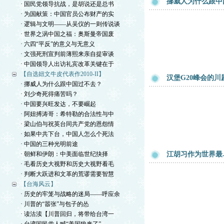
挪威人为什么跟中
· 国民党领导抗战，是胡说还是总书
· 为国献策：中国官员公布财产的实
· 逻辑与文明——从吴仪的一则传说谈
· 世界之涡中国之福：奥斯曼帝国废
· 六四“平反”的意义与无意义
· 文强死刑宣判前薄熙来亲自提审谈
· 中国领导人出访礼宾改革关键在于
【自选妞文牛皮代表作2010-II】
汉堡G20峰会的
· 挪威人为什么跟中国过不去？
· 刘少奇死得痛苦吗？
· 中国要兴旺发达，不要崛起
· 阿妞搏涛哥：希特勒的合法性与中
· 梁山伯与祝英台同共产党的恩怨情
· 如果中共下台，中国人怎么个死法
· 中国的三种光明前途
· 朝鲜和伊朗：中美面临世纪抉择
江胡习作为世界最
· 毛看历史大视野和历史大视野看毛
· 判断大跃进和文革的荒谬需要智慧
【台海风云】
· 历史的牢笼与战略的迷局——呼应余
· 川普的“嚣张”与包子的怂
· 读沽渎【川普回归，将带给台湾一