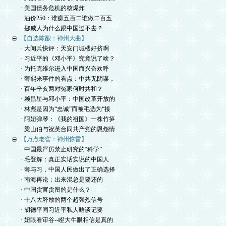
· 美国债务危机的核爆炸
· 油价250：谁赚五百二谁做二百五
· 挪威人为什么跟中国过不去？
【自选陈酿：神州大曲】
· 大阅兵快评：天安门城楼好挤啊
· 习近平的《邓小平》究竟说了啥？
· 为托克维尔进入中国而兴奋欢呼
· 薄熙来事件的看点：中共无阴谋，
· 百年辛亥两对冤家何时共和？
· 赖昌星与邓小平：中国改革开放的
· 林彪是因为“忠诚”而被毛选为“接
· 阿妞弹琴：《我的祖国》一株竹笋
· 梁山伯与祝英台同共产党的恩怨情
【万点老窖：神州惊雷】
· 中国最严厉禁止研究的“科学”
· 毛登辉：真正实话实说的中国人
· 薄与习，中国人民做出了正确选择
· 南海再论：出来混总是要还的
· 中国贪官贪图的是什么？
· 十八大释放的两个超强烈信号
· 胡德平同习近平私人晤谈记要
· 妞眼看审谷--瞪大牛眼相信是真的