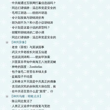
· 中共能通过互联网打赢信息战吗？
· 同志们请镇静：温总和党是安全的
· 毛邓江胡选——统统叫胡选
· 令计划发疯与胡锦涛折寿
· 胡为胡不为？和小思小议胡锦涛
· 令计划是这篇小说的原型吗？
· 胡耀邦胡锦涛的二胡小调
· 同志们请镇静：温总和党是安全的
【神州异像】
· 老舍《茶馆》与莫谈国事
· 武汉大学老校长刘道玉仙逝
· 也说说润涛阎——犹如毕加索
· 川普莫非早知中南海王八池里泥鳅
· 神奇的国度：Zombielias
· 包子做毛二世苦在本钱太多
· 盆栽茄子不结蛋
· 义和拳太平天国是中共真正的偶像
· 含泪劝灾民的余秋雨大病住院，捡
· 在中共语言里什么是“真理”， 什
【神州鸟瞰：蜻蜓点水】
· 陈云同志复活了
· 人类正义追求中的报复与宽恕