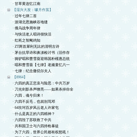
· 甘草黄连忆江南
【湿兴大发：噱月作茧】
· 过年七律二首
· 游湖北恩施峡谷地缝
· 俄乌战争周年律
· 与快活老人唱诗很快活
· 红耗之智阉鸡知
· ZT两首犀利无比的清明古诗
· 茅台抗旱诗和鼻涕检讨书（旧作存
· 骑驴唱和曹雪葵迎韩国朴槿惠总统
· 唱和曹雪葵【七律】老顽童忆六一
· 七律：纪念撒切尔夫人
【8964】
· 六四的真正悲哀与险恶：中共万岁
· 刀光剑影杀声嘹亮——如果杀掉你全
· 六四，魂兮归来！
· 六四不反毛，也就别骂邓
· 64坎坷百岁风云老人许家屯
· 什么是真正的六四精神？
· 六四毁了苏联救了中共
· 共和国卫士与六四持枪暴徒
· 为了六四，世界公民都有权怒吼！