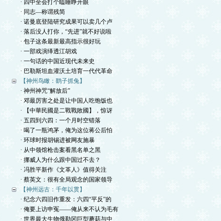
· 四中全会打个瞌睡睁开眼
· 同志—称谓残简
· 诺曼底登陆研究成果可以卖几个卢
· 落后没人打你，“先进”就不好说啦
· 包子这条最新最高指示很好玩
· 一部戏演绎透江胡戏
· 一句话的中国近现代未来史
· 巴勒斯坦血灌沃土培育一代代革命
【神州鸟瞰：鹞子抓兔】
· 神州神咒“解放后”
· 邓最厉害之处是让中国人吃饱饭也
· 【中華民國是二戰戰敗國】，惊讶
· 五四到六四：一个月时空错落
· 喝了一瓶鸿茅，俺为这位蒋公后怕
· 环球时报胡锡进被网友施暴
· 从中领馆枪击案看黑名单之黑
· 挪威人为什么跟中国过不去？
· 冯胜平新作《文革人》值得关注
· 蔡英文：很有全局观念的国家领导
【神州远古：千年以贯】
· 纪念六四旧作重发：六四“平反”的
· 俺要上访申冤——俺从来不认为毛有
· 世界最大生物俄勒冈巨型蘑菇与中