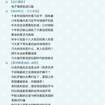
【自行删除】
· 包子颂原装进口版
【神州昨日：习大登场】
· 十多年前国内外看习近平：很有趣
· 11年前俺代表习近平对胡德平刘亚
· 中共党史浓墨重彩好戏：江对胡锦
· 十年前王岐山就给了大家这把钥匙
· 要命的真话与真相
· 对令计划及十八大前后经典八卦质
· 习大拿下周永康后如何体现伟大
· 习大的信仰是什么，有人在意吗？
· 四中全会的雾霾谜底
· 习大催开屍花把玩新时代的张铁生
【寰球横看成岭--成楞】
· AI克劳德先生深度点评《世界失序
· 干掉独裁者之后谁收拾烂摊子？
· 马杜罗被白头鹰叼走了，委国人民
· 美国廉颇老矣，尚能镇邪！
· 来到美利坚的，请珍惜投票的手与
· 巴以热战新高潮的全球冷战开局
· 平权法案的出笼与终结都是美国的
· 美国式纠偏