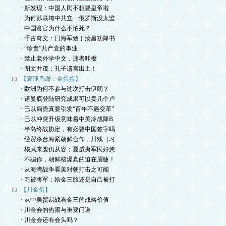
· 新发现：中国人民不想要皇帝啦
· 为何苏联垮中共立—俄罗斯没太监
· 中国贪官为什么不怕死？
· 千古奇文：日海军致丁汝昌劝降书
· “珍贵”共产党的事业
· 禁止老外学中文，违者咔擦
· 图文并茂：孔子遗言出土！
【寰球鸟瞰：金蛋蛋】
· 欧洲为何不参与这次打击伊朗？
· 诺曼底登陆研究成果可以卖几个卢
· 巴以局势真要引发“百年不遇变革”
· 巴以冲突升级意味着中美冷战降B
· 半岛终战协定，有必要中国签字吗
· 经贸杀台海紧朝鲜合作，川戏（习
· 核武来袭仍从容；夏威夷军民好悠
· 不骗你，朝鲜核爆真的迫在眉睫！
· 从海湾战争看美对朝打击之可能
· 习被将军：给金三脸还是自己被打
【川金蛋】
· 从中美贸易战看金三的战略价值
· 川金会的热闹与重要门道
· 川金会还有会头吗？