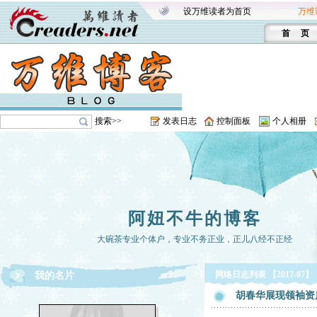
设万维读者为首页
万维
首 页
搜索>>
发表日志
控制面板
个人相册
阿妞不牛的博客
大碗茶专业个体户，专业不务正业，正儿八经不正经
网络日志列表 【2017-07】
我的名片
胡春华展现领袖资