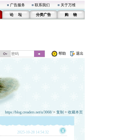
广告服务
联系我们
关于万维
论 坛
分类广告
购 物
帮助
退出
https://blog.creaders.net/u/3068/
>
复制
>
收藏本页
2025-10-28 14:54:32