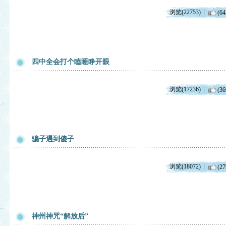
浏览(22753)
(64
四中全会打个瞌睡睁开眼
浏览(17236)
(36
骗子遇到傻子
浏览(18072)
(27
神州神咒“解放后”