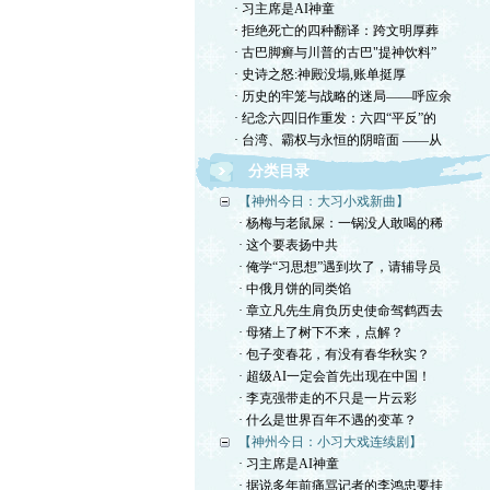
· 习主席是AI神童
· 拒绝死亡的四种翻译：跨文明厚葬
· 古巴脚癣与川普的古巴"提神饮料”
· 史诗之怒:神殿没塌,账单挺厚
· 历史的牢笼与战略的迷局——呼应余
· 纪念六四旧作重发：六四“平反”的
· 台湾、霸权与永恒的阴暗面 ——从
分类目录
【神州今日：大习小戏新曲】
· 杨梅与老鼠屎：一锅没人敢喝的稀
· 这个要表扬中共
· 俺学“习思想”遇到坎了，请辅导员
· 中俄月饼的同类馅
· 章立凡先生肩负历史使命驾鹤西去
· 母猪上了树下不来，点解？
· 包子变春花，有没有春华秋实？
· 超级AI一定会首先出现在中国！
· 李克强带走的不只是一片云彩
· 什么是世界百年不遇的变革？
【神州今日：小习大戏连续剧】
· 习主席是AI神童
· 据说多年前痛骂记者的李鸿忠要挂