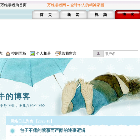
设万维读者为首页
万维读者网 -- 全球华人的精神家园
首 页
新 闻
视 频
博 客
志
控制面板
个人相册
给我留言
牛的博客
不务正业，正儿八经不正经
网络日志列表 【2025-10】
包子不瘪的荒谬而严酷的述事逻辑