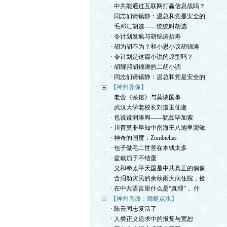
· 中共能通过互联网打赢信息战吗？
· 同志们请镇静：温总和党是安全的
· 毛邓江胡选——统统叫胡选
· 令计划发疯与胡锦涛折寿
· 胡为胡不为？和小思小议胡锦涛
· 令计划是这篇小说的原型吗？
· 胡耀邦胡锦涛的二胡小调
· 同志们请镇静：温总和党是安全的
【神州异像】
· 老舍《茶馆》与莫谈国事
· 武汉大学老校长刘道玉仙逝
· 也说说润涛阎——犹如毕加索
· 川普莫非早知中南海王八池里泥鳅
· 神奇的国度：Zombielias
· 包子做毛二世苦在本钱太多
· 盆栽茄子不结蛋
· 义和拳太平天国是中共真正的偶像
· 含泪劝灾民的余秋雨大病住院，捡
· 在中共语言里什么是“真理”， 什
【神州鸟瞰：蜻蜓点水】
· 陈云同志复活了
· 人类正义追求中的报复与宽恕