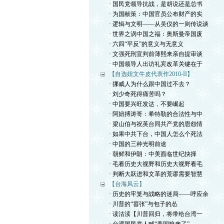
· 国民党领导抗战，是胡说还是总书
· 为国献策：中国官员公布财产的实
· 逻辑与文明——从吴仪的一则传说谈
· 世界之涡中国之福：奥斯曼帝国废
· 六四“平反”的意义与无意义
· 文强死刑宣判前薄熙来亲自提审谈
· 中国领导人出访礼宾改革关键在于
【自选妞文牛皮代表作2010-II】
· 挪威人为什么跟中国过不去？
· 刘少奇死得痛苦吗？
· 中国要兴旺发达，不要崛起
· 阿妞搏涛哥：希特勒的合法性与中
· 梁山伯与祝英台同共产党的恩怨情
· 如果中共下台，中国人怎么个死法
· 中国的三种光明前途
· 朝鲜和伊朗：中美面临世纪抉择
· 毛看历史大视野和历史大视野看毛
· 判断大跃进和文革的荒谬需要智慧
【台海风云】
· 历史的牢笼与战略的迷局——呼应余
· 川普的“嚣张”与包子的怂
· 读沽渎【川普回归，将带给台湾一