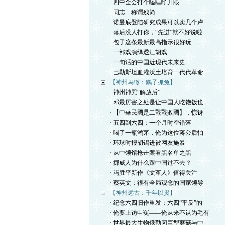
· 四中全会打个瞌睡睁开眼
· 同志—称谓残简
· 诺曼底登陆研究成果可以卖几个卢
· 落后没人打你，“先进”就不好说啦
· 包子这条最新最高指示很好玩
· 一部戏演绎透江胡戏
· 一句话的中国近现代未来史
· 巴勒斯坦血灌沃土培育一代代革命
【神州鸟瞰：鹞子抓兔】
· 神州神咒“解放后”
· 邓最厉害之处是让中国人吃饱饭也
· 【中華民國是二戰戰敗國】，惊讶
· 五四到六四：一个月时空错落
· 喝了一瓶鸿茅，俺为这位蒋公后怕
· 环球时报胡锡进被网友施暴
· 从中领馆枪击案看黑名单之黑
· 挪威人为什么跟中国过不去？
· 冯胜平新作《文革人》值得关注
· 蔡英文：很有全局观念的国家领导
【神州远古：千年以贯】
· 纪念六四旧作重发：六四“平反”的
· 俺要上访申冤——俺从来不认为毛有
· 世界最大生物俄勒冈巨型蘑菇与中