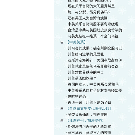
· 台湾国民党人喊“美国狼来了”
· 现在关于台湾的大问题竟然是
· 统一与分裂，能分优劣吗？
· 还有美国人为台湾白烧脑
· 中美关系台湾问题不要弯弯绕啦
· 台湾是中共与美国肚皮顶尖竹竿的
· 马英九祭祖—维系一个金门马祖
【中美关系】
· 川习会的成果：确定川剧变脸习以
· 川普给习近平的见面礼
· 波斯湾定海神针：美国夺取占领伊
· 川普就张又侠落马召开御前会议
· 川普对世界秩序的冲击
· 川普是否蜘蛛侠？
· 答国内友人：中美关系会缓和吗
· 中美关系从红脖子到村支书须知要
· 俺吃错过药
· 再说一遍：川普不是为了钱
【自选妞文牛皮代表作2011】
· 吴委员长仙逝，邦声震国
【江湖神州：胡涛温饱】
· 胡锦涛与习近平的无缝对接
· 莫言莫言，莫能言之的苦痛