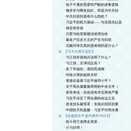
· 包子不瘪的荒谬而严酷的述事逻辑
· 俺并非与网友抬杠，而是为中共抬
· 中共目前到底有什么危机？
· 习近平的权力基础——与吴国光以及
· 雄安有价值
· 川普与哈里斯都没啥理论哈
· 暴发户百步大王的产生与归宿
· 北戴河传言真的是啥假的是什么？
【习大大戏万点红】
· 习江胡并肩阅兵说明了什么？
· 习江胡，京津试比高？
· 杀了毕福剑，请回芮成钢
· 对徐才厚的临终关怀
· 香港在逼着习近平做邓小平？
· 关于周永康案最简明的中央文件（
· 表哥来信：你造谣有术后果很严重
· 习近平决定了周永康的命运之后
· 老龙抬头被塔罩：东海识别区的要
· 中国惊天轮盘赌：习近平对周永康
【自选妞文牛皮代表作2010-I】
· 批斗荷兰老牌走资派
· 小习好球！