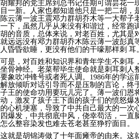
胡耀邦的党主席到总书记任期可谓昙花一
目一新。人家也都知道他只是一把二胡，
陈云薄一波王震邓力群胡乔木等一大帮子
一下，虽然几乎从来没有和谐过，经常跑
胡的音质，总体来说，对老百姓，尤其是
就远远没有邓力群胡乔木陈云薄一波彭真
人昏昏欲睡，更没有他们的干嚎那样刺 耳
可是，对百姓和知识界和青年学生不刺耳
坐骨神经。老菜帮毕生使命就是刺耳刺人
要象吹冲锋号或者死人调。
1986
年的学运
解放倾听对话引导而不是压制的言论，终
子王的使命功用要玩儿完了。薄一波们恩
动，激发了孩子王下面的孩子们的愤怒爆
的心机埂塞，导致了中共自己最大的一次
四爆发，中共彻底中风，侥幸苟活，一直
怎么整容染发也难去苍老甚至狰狞面目。
这就是胡锦涛做了十年面瘫帝的由来。这