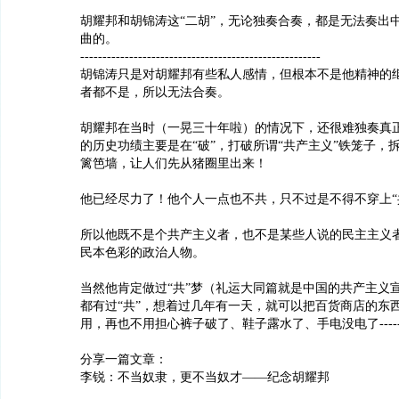
胡耀邦和胡锦涛这“二胡”，无论独奏合奏，都是无法奏出
曲的。
------------------------------------------------------
胡锦涛只是对胡耀邦有些私人感情，但根本不是他精神的
者都不是，所以无法合奏。
胡耀邦在当时（一晃三十年啦）的情况下，还很难独奏真
的历史功绩主要是在“破”，打破所谓“共产主义”铁笼子，
篱笆墙，让人们先从猪圈里出来！
他已经尽力了！他个人一点也不共，只不过是不得不穿上“
所以他既不是个共产主义者，也不是某些人说的民主主义
民本色彩的政治人物。
当然他肯定做过“共”梦（礼运大同篇就是中国的共产主义
都有过“共”，想着过几年有一天，就可以把百货商店的东
用，再也不用担心裤子破了、鞋子露水了、手电没电了-----
分享一篇文章：
李锐：不当奴隶，更不当奴才——纪念胡耀邦