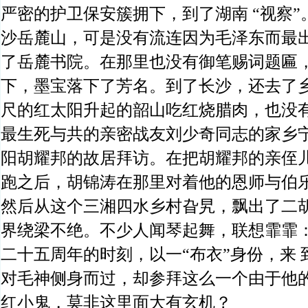
严密的护卫保安簇拥下，到了湖南 “视察
沙岳麓山，可是没有流连因为毛泽东而最出
了岳麓书院。在那里也没有御笔赐词题匾，
下，墨宝落下了芳名。到了长沙，还去了
尺的红太阳升起的韶山吃红烧腊肉，也没
最生死与共的亲密战友刘少奇同志的家乡
阳胡耀邦的故居拜访。在把胡耀邦的亲侄
跑之后，胡锦涛在那里对着他的恩师与伯
然后从这个三湘四水乡村旮旯，飘出了二
界绕梁不绝。不少人闻琴起舞，联想霏霏
二十五周年的时刻，以一“布衣”身份，来
对毛神侧身而过，却参拜这么一个由于他
红小鬼，莫非这里面大有玄机？