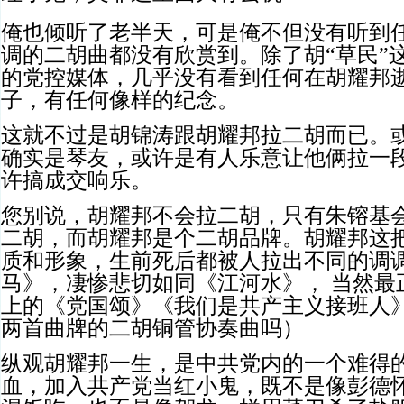
俺也倾听了老半天，可是俺不但没有听到
调的二胡曲都没有欣赏到。除了胡“草民”
的党控媒体，几乎没有看到任何在胡耀邦
子，有任何像样的纪念。
这就不过是胡锦涛跟胡耀邦拉二胡而已。
确实是琴友，或许是有人乐意让他俩拉一
许搞成交响乐。
您别说，胡耀邦不会拉二胡，只有朱镕基
二胡，而胡耀邦是个二胡品牌。胡耀邦这
质和形象，生前死后都被人拉出不同的调
马》，凄惨悲切如同《江河水》， 当然最
上的《党国颂》《我们是共产主义接班人
两首曲牌的二胡铜管协奏曲吗）
纵观胡耀邦一生，是中共党内的一个难得
血，加入共产党当红小鬼，既不是像彭德