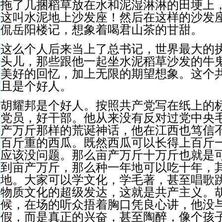
拖了几捆稻草放在水和泥湿淋淋的田埂上
这叫水泥地上沙发座！然后在这样的沙发
侃岳阳楼记，想象着喝君山茶的甘甜。
这么个人后来当上了总书记，世界最大的
头儿，那些跟他一起坐水泥稻草沙发的牛
美好的回忆，加上无限的期望想象。这个
且是个好人。
胡耀邦是个好人。按照共产党写在纸上的
党员，好干部。他从来没有反对过党中央
产万斤那样的荒诞神话，他在江西也笃信
百斤重的西瓜。既然西瓜可以长得上百斤
应该没问题。那么亩产万斤十万斤也就是
到亩产万斤，那么种一年地可以吃十年，
地。大家可以学文化，学毛著，甚至唱歌
物质文化的超级发达，这就是共产主义。
候，在场的听众捂着胸口凭良心讲，他没
假，而是真正的兴奋，甚至陶醉，像个孩