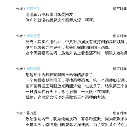
作者：
阿妞不牛
留言时间：20
谢谢蒋万里和摩诃笨蛋网友！
俺咋的就没有想起这个画师来涅，呵呵。
作者：
摩诃笨蛋
留言时间：20
补充：其实不用估计，中共对历届没有被打倒的高层领导
倒的各级领导的评价，都是给瘸腿独眼国王画像。
这个需要很高技巧，虽然外表上看着还不错，明眼人都能
作者：
摩诃笨蛋
留言时间：20
想起那个给独眼瘸腿国王画像的故事了。
一个独眼瘸腿的国王，要找画师画像。第一个画师如实画
画师画得国王两眼放光两腿矫健，也被杀了。结果第三个
一只脚踩在石头上，弯弓射箭，一只眼正在瞄准。
我估计这次纪念活动会采取第三个画师的方法。
作者：蒋万里
留言时间：20
政治派别内部，犹如绘画技巧，有各种流派。因为流派不
不是绘画，恐怕是门阀观念太深使然。为了突出某个特点