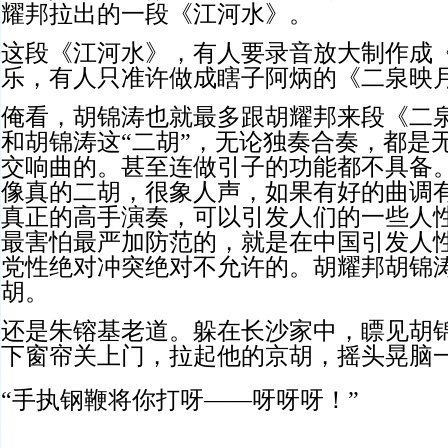
耀邦拉出的一段《江河水》。
这段《江河水》，有人要录音放大制作成
乐，有人只准许做成瞎子阿炳的《二泉映
俺看，胡锦涛也就最多跟胡耀邦来段《二
和胡锦涛这“二胡”，无论独奏合奏，都是
交响曲的。甚至连做引子的功能都不具备
像真的二胡，很象人声，如果有好的曲调有
真正的高手演奏，可以引发人们的一些人
最害怕最严加防范的，就是在中国引发人
党性绝对冲突绝对不允许的。胡耀邦胡锦涛
胡。
还是朱镕基老道。躲在长沙家中，瞟见胡
下窗帘关上门，拉起他的京胡，摇头晃脑
“手执钢鞭将你打呀——呀呀呀！”