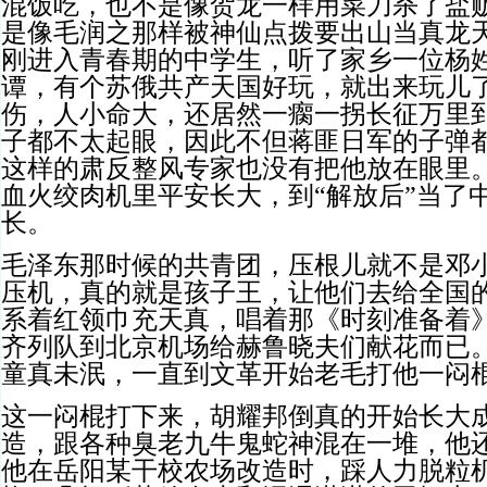
混饭吃，也不是像贺龙一样用菜刀杀了盐
是像毛润之那样被神仙点拨要出山当真龙
刚进入青春期的中学生，听了家乡一位杨
谭，有个苏俄共产天国好玩，就出来玩儿
伤，人小命大，还居然一瘸一拐长征万里
子都不太起眼，因此不但蒋匪日军的子弹
这样的肃反整风专家也没有把他放在眼里
血火绞肉机里平安长大，到“解放后”当了
长。
毛泽东那时候的共青团，压根儿就不是邓
压机，真的就是孩子王，让他们去给全国
系着红领巾充天真，唱着那《时刻准备着
齐列队到北京机场给赫鲁晓夫们献花而已
童真未泯，一直到文革开始老毛打他一闷
这一闷棍打下来，胡耀邦倒真的开始长大
造，跟各种臭老九牛鬼蛇神混在一堆，他
他在岳阳某干校农场改造时，踩人力脱粒