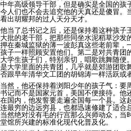
中年高级领导干部，但是确实是全国的孩
今人们也不会去追究他的天真还是傻冒。
看出胡耀邦的过人天分天才。
他当了总书记之后，还是保持着这种孩子
大批的老干部，把那些同坐水泥稻草沙发
押在秦城监狱的薄一波彭真这些老前辈，
孩子一样照顾安置他们。第二是对共青团
大学生孩子们，特别亲切，唱歌跳舞随便
是大学里面的共青团，几乎就是郊游团歌
否跟早年清华文工团的胡锦涛一样活跃或
当然，他还保持着浏阳少年的孩子气：要
书记而不是国家元首，美国不便接待。他
在国内，他发誓要走遍全国每一个县。这
连最穷的边远穷县，也都迅速修建了适合总
当然绝对没有毛的行宫那么兴师动众，当
堂馆所兴建的标准化现代化普及化。