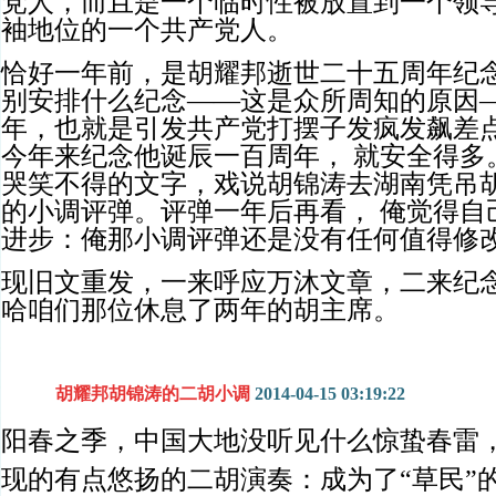
党人，而且是一个临时性被放置到一个领
袖地位的一个共产党人。
恰好一年前，是胡耀邦逝世二十五周年纪
别安排什么纪念——这是众所周知的原因
年，也就是引发共产党打摆子发疯发飙差
今年来纪念他诞辰一百周年， 就安全得多
哭笑不得的文字，戏说胡锦涛去湖南凭吊
的小调评弹。评弹一年后再看， 俺觉得自
进步：俺那小调评弹还是没有任何值得修
现旧文重发，一来呼应万沐文章，二来纪
哈咱们那位休息了两年的胡主席。
胡耀邦胡锦涛的二胡小调
2014-04-15 03:19:22
阳春之季，中国大地没听见什么惊蛰春雷
现的有点悠扬的二胡演奏：成为了“草民”