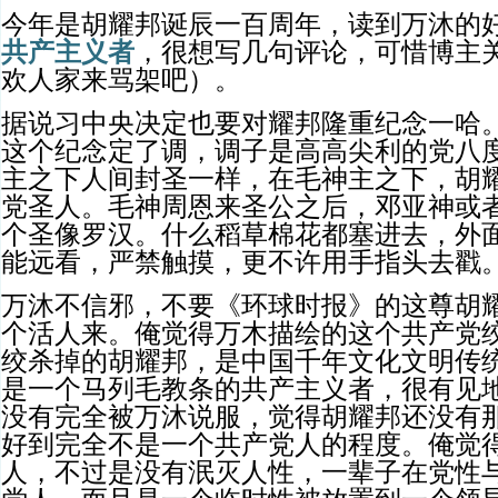
今年是胡耀邦诞辰一百周年，读到万沐的
共产主义者
，很想写几句评论，可惜博主
欢人家来骂架吧）。
据说习中央决定也要对耀邦隆重纪念一哈
这个纪念定了调，调子是高高尖利的党八
主之下人间封圣一样，在毛神主之下，胡
党圣人。毛神周恩来圣公之后，邓亚神或
个圣像罗汉。什么稻草棉花都塞进去，外
能远看，严禁触摸，更不许用手指头去戳
万沐不信邪，不要《环球时报》的这尊胡
个活人来。俺觉得万木描绘的这个共产党
绞杀掉的胡耀邦，是中国千年文化文明传
是一个马列毛教条的共产主义者，很有见
没有完全被万沐说服，觉得胡耀邦还没有
好到完全不是一个共产党人的程度。俺觉
人，不过是没有泯灭人性，一辈子在党性