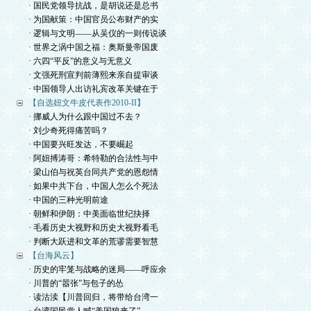
· 国民党领导抗战，是胡说还是总书
· 为国献策：中国官员公布财产的实
· 逻辑与文明——从吴仪的一则传说谈
· 世界之涡中国之福：奥斯曼帝国废
· 六四“平反”的意义与无意义
· 文强死刑宣判前薄熙来亲自提审谈
· 中国领导人出访礼宾改革关键在于
【自选妞文牛皮代表作2010-II】
· 挪威人为什么跟中国过不去？
· 刘少奇死得痛苦吗？
· 中国要兴旺发达，不要崛起
· 阿妞搏涛哥：希特勒的合法性与中
· 梁山伯与祝英台同共产党的恩怨情
· 如果中共下台，中国人怎么个死法
· 中国的三种光明前途
· 朝鲜和伊朗：中美面临世纪抉择
· 毛看历史大视野和历史大视野看毛
· 判断大跃进和文革的荒谬需要智慧
【台海风云】
· 历史的牢笼与战略的迷局——呼应余
· 川普的“嚣张”与包子的怂
· 读沽渎【川普回归，将带给台湾一