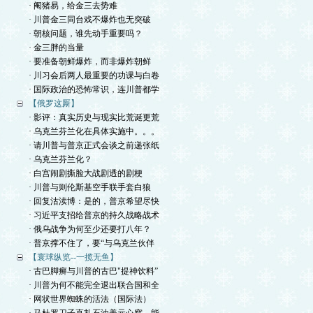
· 阉猪易，给金三去势难
· 川普金三同台戏不爆炸也无突破
· 朝核问题，谁先动手重要吗？
· 金三胖的当量
· 要准备朝鲜爆炸，而非爆炸朝鲜
· 川习会后两人最重要的功课与白卷
· 国际政治的恐怖常识，连川普都学
【俄罗这厮】
· 影评：真实历史与现实比荒诞更荒
· 乌克兰芬兰化在具体实施中。。。
· 请川普与普京正式会谈之前递张纸
· 乌克兰芬兰化？
· 白宫闹剧撕脸大战剧透的剧梗
· 川普与则伦斯基空手联手套白狼
· 回复沽渎博：是的，普京希望尽快
· 习近平支招给普京的持久战略战术
· 俄乌战争为何至少还要打八年？
· 普京撑不住了，要“与乌克兰伙伴
【寰球纵览--一揽无鱼】
· 古巴脚癣与川普的古巴"提神饮料”
· 川普为何不能完全退出联合国和全
· 网状世界蜘蛛的活法（国际法）