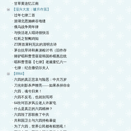
· 甘草黄连忆江南
【湿兴大发：噱月作茧】
· 过年七律二首
· 游湖北恩施峡谷地缝
· 俄乌战争周年律
· 与快活老人唱诗很快活
· 红耗之智阉鸡知
· ZT两首犀利无比的清明古诗
· 茅台抗旱诗和鼻涕检讨书（旧作存
· 骑驴唱和曹雪葵迎韩国朴槿惠总统
· 唱和曹雪葵【七律】老顽童忆六一
· 七律：纪念撒切尔夫人
【8964】
· 六四的真正悲哀与险恶：中共万岁
· 刀光剑影杀声嘹亮——如果杀掉你全
· 六四，魂兮归来！
· 六四不反毛，也就别骂邓
· 64坎坷百岁风云老人许家屯
· 什么是真正的六四精神？
· 六四毁了苏联救了中共
· 共和国卫士与六四持枪暴徒
· 为了六四，世界公民都有权怒吼！