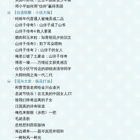
· 美国不好玩：忠告中国富贵少年留
· 邓小平如何用“信仰”赢得美国
【自选陈酿：小说大编】
· 特殊年代普通人被俺弄成二品
· 山伢子传奇5：山伢子成了山爷
· 山伢子传奇4 救人要紧
· 腊肉和玉米粒：知青朝花夕拾旧文
· 山伢子传奇3：割下耳朵喂狗
· 山伢子传奇 2：山伢子的女人
· 俺老公镀了土豪金：山伢子传奇
· 博君一璨——万维征文获奖感言
· 住宅小区守传达的胡锦涛清华同学
· 大阔特阔之海一代二代
【湿兴大发：疯花打油】
· 和曹雪葵老师给金川会凑兴
· 圣诞节快乐！在北美的中国女人ZT
· 致我们终将远离的子女
· 汪国真的诗有味道
· 俺也来狠狠《乡愁》一把
· 毛诞圣歌
· 忽然想到西双版纳
· 海边裸奔——题岑岚照并唱和
· 一树秋风一树光