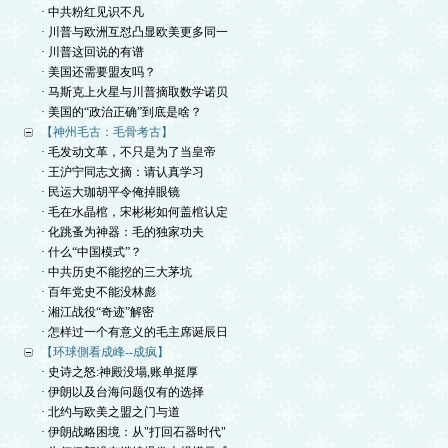
· 中共粉红见识不凡
· 川普与欧洲互怼凸显欧美更多同一
· 川普这回说的有谱
· 美国还需要盟友吗？
· 马斯克上火星与川普摘取数学诺贝
· 美国的“政治正确”到底是啥？
【神州毛古：毛骨考古】
· 毛发动文革，不只是为了当皇帝
· 王沪宁同志文摘：请认真学习
· 民运大珈胡平令俺掉眼镜
· 毛在水晶棺，宋彬彬如何盖棺认定
· 化跳蚤为神器：毛的独家功夫
· 什么“中国模式”？
· 中共历史不能挖的三大茅坑
· 百年党史不能没林彪
· 湘江战役“奇迹”解密
· 怎样过一个有意义的毛主席诞辰日
【环球側看成峰--成疯】
· 史诗之怒:神殿没塌,账单挺厚
· 伊朗以及台海问题仅有的选择
· 北约与欧美之盟之门与道
· 伊朗战略困境：从"打回石器时代"