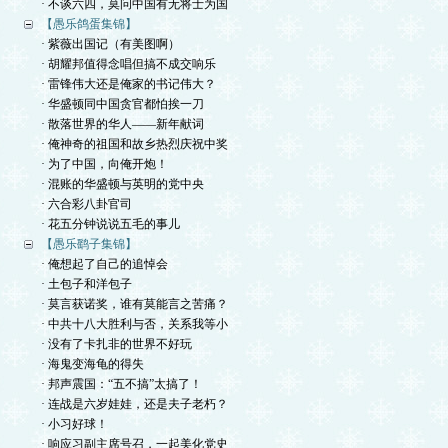
· 不谈六四，莫问中国有无将士为国
【愚乐鸽蛋集锦】
· 紫薇出国记（有美图啊）
· 胡耀邦值得念唱但搞不成交响乐
· 雷锋伟大还是俺家的书记伟大？
· 华盛顿同中国贪官都怕挨一刀
· 散落世界的华人——新年献词
· 俺神奇的祖国和故乡热烈庆祝中奖
· 为了中国，向俺开炮！
· 混账的华盛顿与英明的党中央
· 六合彩八卦官司
· 花五分钟说说五毛的事儿
【愚乐鹞子集锦】
· 俺想起了自己的追悼会
· 土包子和洋包子
· 莫言获诺奖，谁有莫能言之苦痛？
· 中共十八大胜利与否，关系我等小
· 没有了卡扎非的世界不好玩
· 海鬼变海龟的得失
· 邦声震国：“五不搞”太搞了！
· 连战是六岁娃娃，还是夫子老朽？
· 小习好球！
· 响应习副主席号召，一起美化党史