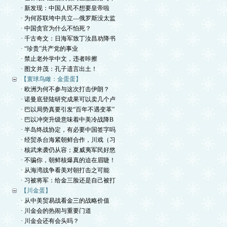
· 新发现：中国人民不想要皇帝啦
· 为何苏联垮中共立—俄罗斯没太监
· 中国贪官为什么不怕死？
· 千古奇文：日海军致丁汝昌劝降书
· “珍贵”共产党的事业
· 禁止老外学中文，违者咔擦
· 图文并茂：孔子遗言出土！
【寰球鸟瞰：金蛋蛋】
· 欧洲为何不参与这次打击伊朗？
· 诺曼底登陆研究成果可以卖几个卢
· 巴以局势真要引发“百年不遇变革”
· 巴以冲突升级意味着中美冷战降B
· 半岛终战协定，有必要中国签字吗
· 经贸杀台海紧朝鲜合作，川戏（习
· 核武来袭仍从容；夏威夷军民好悠
· 不骗你，朝鲜核爆真的迫在眉睫！
· 从海湾战争看美对朝打击之可能
· 习被将军：给金三脸还是自己被打
【川金蛋】
· 从中美贸易战看金三的战略价值
· 川金会的热闹与重要门道
· 川金会还有会头吗？