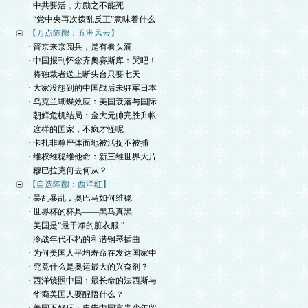
· 中共要活，方励之不能死
· “党中央再次拨乱反正”意味着什么
【万点陈酿：五洲风云】
· 普京来京阅兵，是有看头滴
· 中国报刊怀念齐奥赛斯库：哭吧！
· 将独裁者送上断头台只要七天
· 大家没想到的中国战后未驻军日本
· 乌克兰蝴蝶效应：美国衰落与国际
· 朝鲜危机结局：金大元帅完胜升帐
· 这样的国家，不疯才怪呢
· 卡扎非尊严体面地被活捉不被捕
· 维权维稳维他命：新三维世界大片
· 穆巴拉克何去何从？
【自选陈酿：西洋红】
· 暴乱暴乱，奥巴马如何维稳
· 世界杯的杯具——黑马真黑
· 美国是“最干净的脏衣服 ”
· 冷战年代不朽的和谐钢琴插曲
· 为何美国人平均寿命在发达国家中
· 究竟什么是奥运最大的兴奋剂？
· 西洋镜照中国：最长命的法西斯与
· 华裔美国人要醒悟什么？