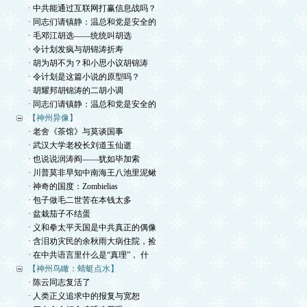
· 中共能通过互联网打赢信息战吗？
· 同志们请镇静：温总和党是安全的
· 毛邓江胡选——统统叫胡选
· 令计划发疯与胡锦涛折寿
· 胡为胡不为？和小思小议胡锦涛
· 令计划是这篇小说的原型吗？
· 胡耀邦胡锦涛的二胡小调
· 同志们请镇静：温总和党是安全的
【神州异像】
· 老舍《茶馆》与莫谈国事
· 武汉大学老校长刘道玉仙逝
· 也说说润涛阎——犹如毕加索
· 川普莫非早知中南海王八池里泥鳅
· 神奇的国度：Zombielias
· 包子做毛二世苦在本钱太多
· 盆栽茄子不结蛋
· 义和拳太平天国是中共真正的偶像
· 含泪劝灾民的余秋雨大病住院，捡
· 在中共语言里什么是“真理”， 什
【神州鸟瞰：蜻蜓点水】
· 陈云同志复活了
· 人类正义追求中的报复与宽恕