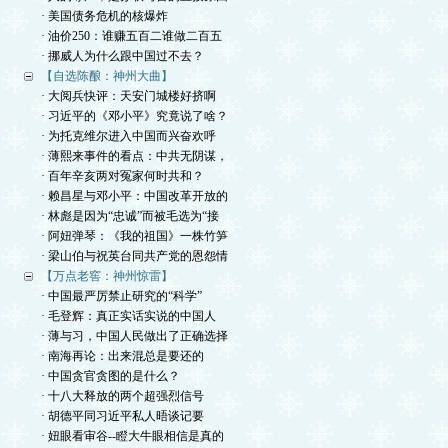
· 美国债务危机的核爆炸
· 油价250：谁赚五百二谁做二百五
· 挪威人为什么跟中国过不去？
【自选陈酿：神州大曲】
· 大阅兵快评：天安门城楼好挤啊
· 习近平的《邓小平》究竟说了啥？
· 为托克维尔进入中国而兴奋欢呼
· 薄熙来事件的看点：中共无阴谋，
· 百年辛亥两对冤家何时共和？
· 赖昌星与邓小平：中国改革开放的
· 林彪是因为“忠诚”而被毛选为“接
· 阿妞弹琴：《我的祖国》一株竹笋
· 梁山伯与祝英台同共产党的恩怨情
【万点老窖：神州惊雷】
· 中国最严厉禁止研究的“科学”
· 毛登辉：真正实话实说的中国人
· 薄与习，中国人民做出了正确选择
· 南海再论：出来混总是要还的
· 中国贪官贪图的是什么？
· 十八大释放的两个超强烈信号
· 胡德平同习近平私人晤谈记要
· 妞眼看审谷--瞪大牛眼相信是真的