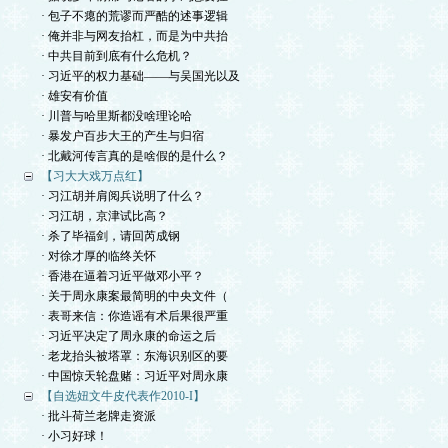
· 包子不瘪的荒谬而严酷的述事逻辑
· 俺并非与网友抬杠，而是为中共抬
· 中共目前到底有什么危机？
· 习近平的权力基础——与吴国光以及
· 雄安有价值
· 川普与哈里斯都没啥理论哈
· 暴发户百步大王的产生与归宿
· 北戴河传言真的是啥假的是什么？
【习大大戏万点红】
· 习江胡并肩阅兵说明了什么？
· 习江胡，京津试比高？
· 杀了毕福剑，请回芮成钢
· 对徐才厚的临终关怀
· 香港在逼着习近平做邓小平？
· 关于周永康案最简明的中央文件（
· 表哥来信：你造谣有术后果很严重
· 习近平决定了周永康的命运之后
· 老龙抬头被塔罩：东海识别区的要
· 中国惊天轮盘赌：习近平对周永康
【自选妞文牛皮代表作2010-I】
· 批斗荷兰老牌走资派
· 小习好球！