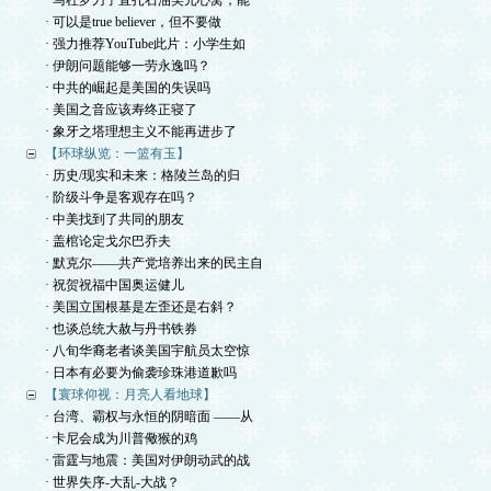
· 马杜罗刀子直扎石油美元心窝，能
· 可以是true believer，但不要做
· 强力推荐YouTube此片：小学生如
· 伊朗问题能够一劳永逸吗？
· 中共的崛起是美国的失误吗
· 美国之音应该寿终正寝了
· 象牙之塔理想主义不能再进步了
【环球纵览：一篮有玉】
· 历史/现实和未来：格陵兰岛的归
· 阶级斗争是客观存在吗？
· 中美找到了共同的朋友
· 盖棺论定戈尔巴乔夫
· 默克尔——共产党培养出来的民主自
· 祝贺祝福中国奥运健儿
· 美国立国根基是左歪还是右斜？
· 也谈总统大赦与丹书铁券
· 八旬华裔老者谈美国宇航员太空惊
· 日本有必要为偷袭珍珠港道歉吗
【寰球仰视：月亮人看地球】
· 台湾、霸权与永恒的阴暗面 ——从
· 卡尼会成为川普儆猴的鸡
· 雷霆与地震：美国对伊朗动武的战
· 世界失序-大乱-大战？