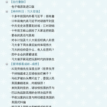
【自行删除】
· 包子颂原装进口版
【神州昨日：习大登场】
· 十多年前国内外看习近平：很有趣
· 11年前俺代表习近平对胡德平刘亚
· 中共党史浓墨重彩好戏：江对胡锦
· 十年前王岐山就给了大家这把钥匙
· 要命的真话与真相
· 对令计划及十八大前后经典八卦质
· 习大拿下周永康后如何体现伟大
· 习大的信仰是什么，有人在意吗？
· 四中全会的雾霾谜底
· 习大催开屍花把玩新时代的张铁生
【寰球横看成岭--成楞】
· AI克劳德先生深度点评《世界失序
· 干掉独裁者之后谁收拾烂摊子？
· 马杜罗被白头鹰叼走了，委国人民
· 美国廉颇老矣，尚能镇邪！
· 来到美利坚的，请珍惜投票的手与
· 巴以热战新高潮的全球冷战开局
· 平权法案的出笼与终结都是美国的
· 美国式纠偏