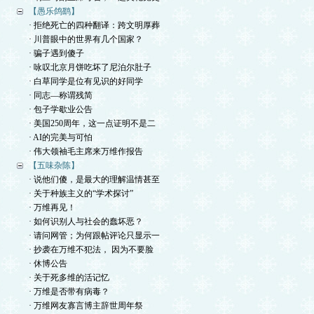
【愚乐鸽鹞】
· 拒绝死亡的四种翻译：跨文明厚葬
· 川普眼中的世界有几个国家？
· 骗子遇到傻子
· 咏叹北京月饼吃坏了尼泊尔肚子
· 白草同学是位有见识的好同学
· 同志—称谓残简
· 包子学歇业公告
· 美国250周年，这一点证明不是二
· AI的完美与可怕
· 伟大领袖毛主席来万维作报告
【五味杂陈】
· 说他们傻，是最大的理解温情甚至
· 关于种族主义的“学术探讨”
· 万维再见！
· 如何识别人与社会的蠢坏恶？
· 请问网管；为何跟帖评论只显示一
· 抄袭在万维不犯法， 因为不要脸
· 休博公告
· 关于死多维的活记忆
· 万维是否带有病毒？
· 万维网友寡言博主辞世周年祭