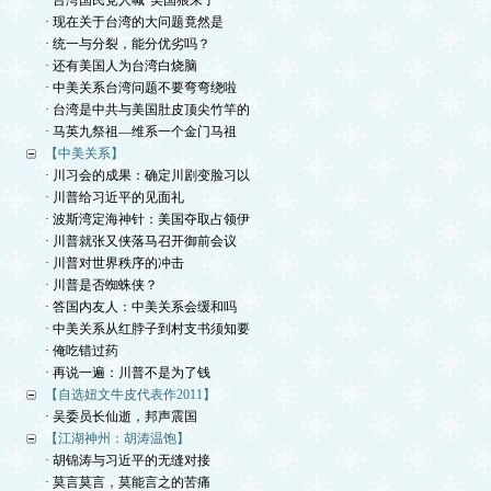
· 台湾国民党人喊“美国狼来了”
· 现在关于台湾的大问题竟然是
· 统一与分裂，能分优劣吗？
· 还有美国人为台湾白烧脑
· 中美关系台湾问题不要弯弯绕啦
· 台湾是中共与美国肚皮顶尖竹竿的
· 马英九祭祖—维系一个金门马祖
【中美关系】
· 川习会的成果：确定川剧变脸习以
· 川普给习近平的见面礼
· 波斯湾定海神针：美国夺取占领伊
· 川普就张又侠落马召开御前会议
· 川普对世界秩序的冲击
· 川普是否蜘蛛侠？
· 答国内友人：中美关系会缓和吗
· 中美关系从红脖子到村支书须知要
· 俺吃错过药
· 再说一遍：川普不是为了钱
【自选妞文牛皮代表作2011】
· 吴委员长仙逝，邦声震国
【江湖神州：胡涛温饱】
· 胡锦涛与习近平的无缝对接
· 莫言莫言，莫能言之的苦痛