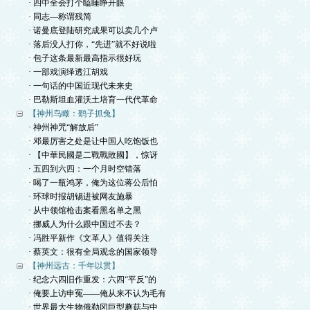
· 四中全会打个瞌睡睁开眼
· 同志—称谓残简
· 诺曼底登陆研究成果可以卖几个卢
· 落后没人打你，“先进”就不好说啦
· 包子这条最新最高指示很好玩
· 一部戏演绎透江胡戏
· 一句话的中国近现代未来史
· 巴勒斯坦血灌沃土培育一代代革命
【神州鸟瞰：鹞子抓兔】
· 神州神咒“解放后”
· 邓最厉害之处是让中国人吃饱饭也
· 【中華民國是二戰戰敗國】，惊讶
· 五四到六四：一个月时空错落
· 喝了一瓶鸿茅，俺为这位蒋公后怕
· 环球时报胡锡进被网友施暴
· 从中领馆枪击案看黑名单之黑
· 挪威人为什么跟中国过不去？
· 冯胜平新作《文革人》值得关注
· 蔡英文：很有全局观念的国家领导
【神州远古：千年以贯】
· 纪念六四旧作重发：六四“平反”的
· 俺要上访申冤——俺从来不认为毛有
· 世界最大生物俄勒冈巨型蘑菇与中