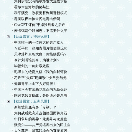
· 为何伊朗没有继续爆发大规模示威
· 霍尔木兹海峡的赌与注
· 和平演变，政权更替到川普新模式
· 题美以夜半惊雷闪电再击伊朗
· ChatGPT 评价“干掉独裁者之后谁
· 麦卡锡是个好同志，不需要什么平
【劲爆雷文：神州疯擂】
· 中国唯一的一位伟大的共产党人
· 习近平的一张知青照片很值得玩味
· 天津爆炸真相大白：你能接受吗？
· 令计划听谁的令，为谁计划？
· 毕福剑的一剑封喉效应
· 毛泽东的绝密文稿《我的自我评价
· 习近平“失踪”期间致中央常委与元
· 知识青年上山下乡好得很！
· 中国不会有茉莉花革命的九条保证
· 国民党领导抗战，是胡说还是总书
【劲爆雷文：五洲风雷】
· 新加坡到底有多「专制」？
· 为何战后戴高乐占领德国而蒋介石
· 中日争斗的诡异：龙虎斗与龙虎盘
· 默克尔——共产党培养出来的民主自
· 人的尊严，是苏联垮台的直接原因