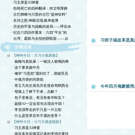
· 习主席是AI神童
· 拒绝死亡的四种翻译：跨文明厚葬
· 古巴脚癣与川普的古巴"提神饮料”
· 史诗之怒:神殿没塌,账单挺厚
· 历史的牢笼与战略的迷局——呼应余
· 纪念六四旧作重发：六四“平反”的
· 台湾、霸权与永恒的阴暗面 ——从
习班子搞改革是真
分类目录
【神州今日：大习小戏新曲】
· 杨梅与老鼠屎：一锅没人敢喝的稀
· 这个要表扬中共
· 俺学“习思想”遇到坎了，请辅导员
· 中俄月饼的同类馅
· 章立凡先生肩负历史使命驾鹤西去
今年四月俺豪赌周
· 母猪上了树下不来，点解？
· 包子变春花，有没有春华秋实？
· 超级AI一定会首先出现在中国！
· 李克强带走的不只是一片云彩
· 什么是世界百年不遇的变革？
【神州今日：小习大戏连续剧】
· 习主席是AI神童
· 据说多年前痛骂记者的李鸿忠要挂