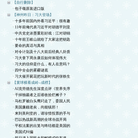
【自行删除】
· 包子颂原装进口版
【神州昨日：习大登场】
· 十多年前国内外看习近平：很有趣
· 11年前俺代表习近平对胡德平刘亚
· 中共党史浓墨重彩好戏：江对胡锦
· 十年前王岐山就给了大家这把钥匙
· 要命的真话与真相
· 对令计划及十八大前后经典八卦质
· 习大拿下周永康后如何体现伟大
· 习大的信仰是什么，有人在意吗？
· 四中全会的雾霾谜底
· 习大催开屍花把玩新时代的张铁生
【寰球横看成岭--成楞】
· AI克劳德先生深度点评《世界失序
· 干掉独裁者之后谁收拾烂摊子？
· 马杜罗被白头鹰叼走了，委国人民
· 美国廉颇老矣，尚能镇邪！
· 来到美利坚的，请珍惜投票的手与
· 巴以热战新高潮的全球冷战开局
· 平权法案的出笼与终结都是美国的
· 美国式纠偏