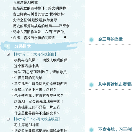
· 习主席是AI神童
· 拒绝死亡的四种翻译：跨文明厚葬
· 古巴脚癣与川普的古巴"提神饮料”
· 史诗之怒:神殿没塌,账单挺厚
· 历史的牢笼与战略的迷局——呼应余
· 纪念六四旧作重发：六四“平反”的
· 台湾、霸权与永恒的阴暗面 ——从
金三胖的当量
分类目录
【神州今日：大习小戏新曲】
· 杨梅与老鼠屎：一锅没人敢喝的稀
· 这个要表扬中共
· 俺学“习思想”遇到坎了，请辅导员
· 中俄月饼的同类馅
· 章立凡先生肩负历史使命驾鹤西去
从中领馆枪击案看
· 母猪上了树下不来，点解？
· 包子变春花，有没有春华秋实？
· 超级AI一定会首先出现在中国！
· 李克强带走的不只是一片云彩
· 什么是世界百年不遇的变革？
【神州今日：小习大戏连续剧】
· 习主席是AI神童
不查海航，习王何
· 据说多年前痛骂记者的李鸿忠要挂