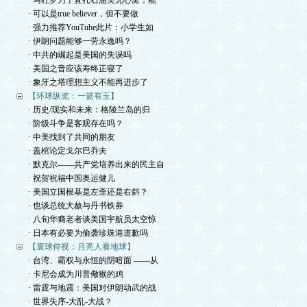
· 马杜罗刀子直扎石油美元心窝，能
· 可以是true believer，但不要做
· 强力推荐YouTube此片：小学生如
· 伊朗问题能够一劳永逸吗？
· 中共的崛起是美国的失误吗
· 美国之音应该寿终正寝了
· 象牙之塔理想主义不能再进步了
【环球纵览：一篮有玉】
· 历史/现实和未来：格陵兰岛的归
· 阶级斗争是客观存在吗？
· 中美找到了共同的朋友
· 盖棺论定戈尔巴乔夫
· 默克尔——共产党培养出来的民主自
· 祝贺祝福中国奥运健儿
· 美国立国根基是左歪还是右斜？
· 也谈总统大赦与丹书铁券
· 八旬华裔老者谈美国宇航员太空惊
· 日本有必要为偷袭珍珠港道歉吗
【寰球仰视：月亮人看地球】
· 台湾、霸权与永恒的阴暗面 ——从
· 卡尼会成为川普儆猴的鸡
· 雷霆与地震：美国对伊朗动武的战
· 世界失序-大乱-大战？