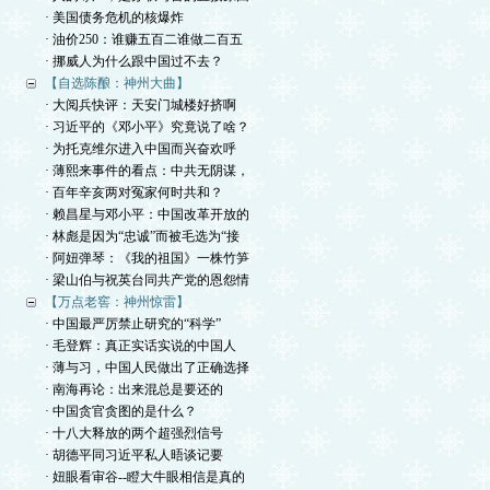
· 美国债务危机的核爆炸
· 油价250：谁赚五百二谁做二百五
· 挪威人为什么跟中国过不去？
【自选陈酿：神州大曲】
· 大阅兵快评：天安门城楼好挤啊
· 习近平的《邓小平》究竟说了啥？
· 为托克维尔进入中国而兴奋欢呼
· 薄熙来事件的看点：中共无阴谋，
· 百年辛亥两对冤家何时共和？
· 赖昌星与邓小平：中国改革开放的
· 林彪是因为“忠诚”而被毛选为“接
· 阿妞弹琴：《我的祖国》一株竹笋
· 梁山伯与祝英台同共产党的恩怨情
【万点老窖：神州惊雷】
· 中国最严厉禁止研究的“科学”
· 毛登辉：真正实话实说的中国人
· 薄与习，中国人民做出了正确选择
· 南海再论：出来混总是要还的
· 中国贪官贪图的是什么？
· 十八大释放的两个超强烈信号
· 胡德平同习近平私人晤谈记要
· 妞眼看审谷--瞪大牛眼相信是真的