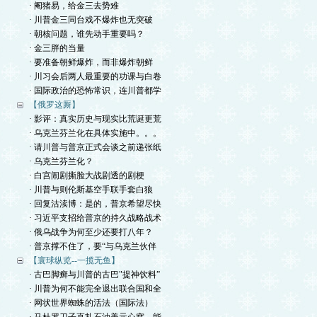
· 阉猪易，给金三去势难
· 川普金三同台戏不爆炸也无突破
· 朝核问题，谁先动手重要吗？
· 金三胖的当量
· 要准备朝鲜爆炸，而非爆炸朝鲜
· 川习会后两人最重要的功课与白卷
· 国际政治的恐怖常识，连川普都学
【俄罗这厮】
· 影评：真实历史与现实比荒诞更荒
· 乌克兰芬兰化在具体实施中。。。
· 请川普与普京正式会谈之前递张纸
· 乌克兰芬兰化？
· 白宫闹剧撕脸大战剧透的剧梗
· 川普与则伦斯基空手联手套白狼
· 回复沽渎博：是的，普京希望尽快
· 习近平支招给普京的持久战略战术
· 俄乌战争为何至少还要打八年？
· 普京撑不住了，要“与乌克兰伙伴
【寰球纵览--一揽无鱼】
· 古巴脚癣与川普的古巴"提神饮料”
· 川普为何不能完全退出联合国和全
· 网状世界蜘蛛的活法（国际法）