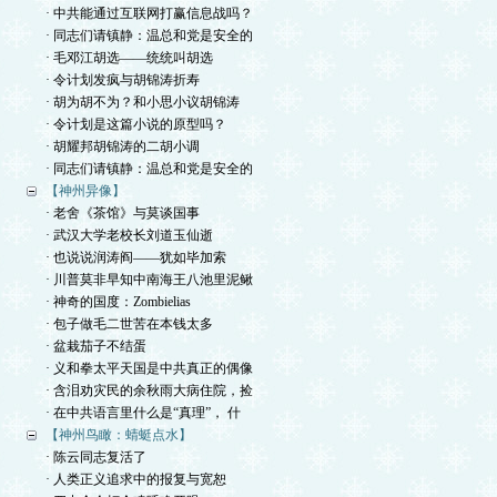
· 中共能通过互联网打赢信息战吗？
· 同志们请镇静：温总和党是安全的
· 毛邓江胡选——统统叫胡选
· 令计划发疯与胡锦涛折寿
· 胡为胡不为？和小思小议胡锦涛
· 令计划是这篇小说的原型吗？
· 胡耀邦胡锦涛的二胡小调
· 同志们请镇静：温总和党是安全的
【神州异像】
· 老舍《茶馆》与莫谈国事
· 武汉大学老校长刘道玉仙逝
· 也说说润涛阎——犹如毕加索
· 川普莫非早知中南海王八池里泥鳅
· 神奇的国度：Zombielias
· 包子做毛二世苦在本钱太多
· 盆栽茄子不结蛋
· 义和拳太平天国是中共真正的偶像
· 含泪劝灾民的余秋雨大病住院，捡
· 在中共语言里什么是“真理”， 什
【神州鸟瞰：蜻蜓点水】
· 陈云同志复活了
· 人类正义追求中的报复与宽恕