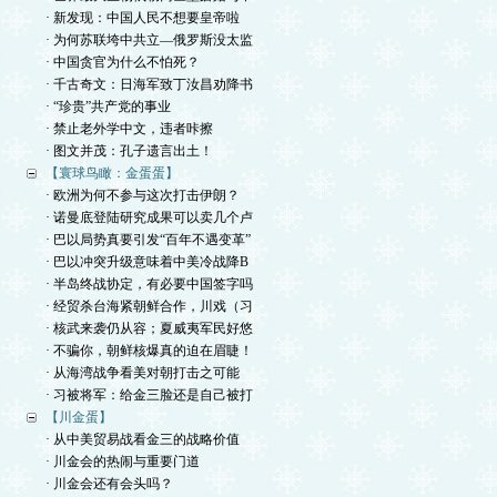
· 新发现：中国人民不想要皇帝啦
· 为何苏联垮中共立—俄罗斯没太监
· 中国贪官为什么不怕死？
· 千古奇文：日海军致丁汝昌劝降书
· “珍贵”共产党的事业
· 禁止老外学中文，违者咔擦
· 图文并茂：孔子遗言出土！
【寰球鸟瞰：金蛋蛋】
· 欧洲为何不参与这次打击伊朗？
· 诺曼底登陆研究成果可以卖几个卢
· 巴以局势真要引发“百年不遇变革”
· 巴以冲突升级意味着中美冷战降B
· 半岛终战协定，有必要中国签字吗
· 经贸杀台海紧朝鲜合作，川戏（习
· 核武来袭仍从容；夏威夷军民好悠
· 不骗你，朝鲜核爆真的迫在眉睫！
· 从海湾战争看美对朝打击之可能
· 习被将军：给金三脸还是自己被打
【川金蛋】
· 从中美贸易战看金三的战略价值
· 川金会的热闹与重要门道
· 川金会还有会头吗？