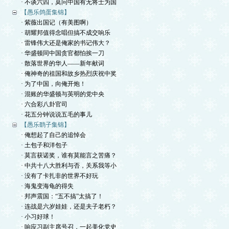
· 不谈六四，莫问中国有无将士为国
【愚乐鸽蛋集锦】
· 紫薇出国记（有美图啊）
· 胡耀邦值得念唱但搞不成交响乐
· 雷锋伟大还是俺家的书记伟大？
· 华盛顿同中国贪官都怕挨一刀
· 散落世界的华人——新年献词
· 俺神奇的祖国和故乡热烈庆祝中奖
· 为了中国，向俺开炮！
· 混账的华盛顿与英明的党中央
· 六合彩八卦官司
· 花五分钟说说五毛的事儿
【愚乐鹞子集锦】
· 俺想起了自己的追悼会
· 土包子和洋包子
· 莫言获诺奖，谁有莫能言之苦痛？
· 中共十八大胜利与否，关系我等小
· 没有了卡扎非的世界不好玩
· 海鬼变海龟的得失
· 邦声震国：“五不搞”太搞了！
· 连战是六岁娃娃，还是夫子老朽？
· 小习好球！
· 响应习副主席号召，一起美化党史