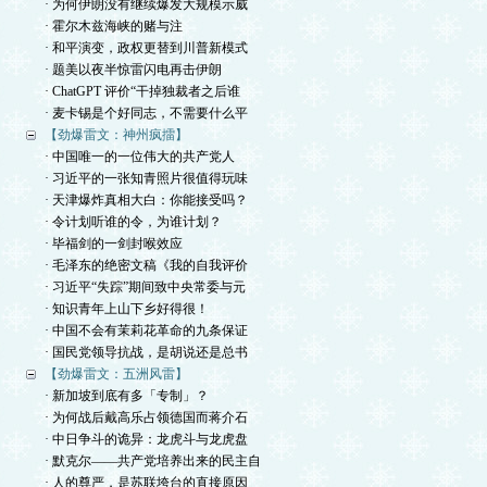
· 为何伊朗没有继续爆发大规模示威
· 霍尔木兹海峡的赌与注
· 和平演变，政权更替到川普新模式
· 题美以夜半惊雷闪电再击伊朗
· ChatGPT 评价“干掉独裁者之后谁
· 麦卡锡是个好同志，不需要什么平
【劲爆雷文：神州疯擂】
· 中国唯一的一位伟大的共产党人
· 习近平的一张知青照片很值得玩味
· 天津爆炸真相大白：你能接受吗？
· 令计划听谁的令，为谁计划？
· 毕福剑的一剑封喉效应
· 毛泽东的绝密文稿《我的自我评价
· 习近平“失踪”期间致中央常委与元
· 知识青年上山下乡好得很！
· 中国不会有茉莉花革命的九条保证
· 国民党领导抗战，是胡说还是总书
【劲爆雷文：五洲风雷】
· 新加坡到底有多「专制」？
· 为何战后戴高乐占领德国而蒋介石
· 中日争斗的诡异：龙虎斗与龙虎盘
· 默克尔——共产党培养出来的民主自
· 人的尊严，是苏联垮台的直接原因