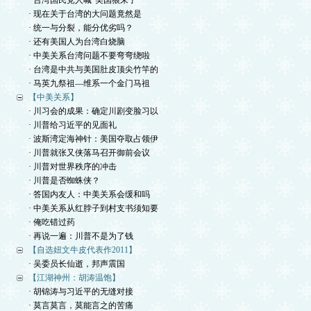
· 台湾国民党人喊“美国狼来了”
· 现在关于台湾的大问题竟然是
· 统一与分裂，能分优劣吗？
· 还有美国人为台湾白烧脑
· 中美关系台湾问题不要弯弯绕啦
· 台湾是中共与美国肚皮顶尖竹竿的
· 马英九祭祖—维系一个金门马祖
【中美关系】
· 川习会的成果：确定川剧变脸习以
· 川普给习近平的见面礼
· 波斯湾定海神针：美国夺取占领伊
· 川普就张又侠落马召开御前会议
· 川普对世界秩序的冲击
· 川普是否蜘蛛侠？
· 答国内友人：中美关系会缓和吗
· 中美关系从红脖子到村支书须知要
· 俺吃错过药
· 再说一遍：川普不是为了钱
【自选妞文牛皮代表作2011】
· 吴委员长仙逝，邦声震国
【江湖神州：胡涛温饱】
· 胡锦涛与习近平的无缝对接
· 莫言莫言，莫能言之的苦痛