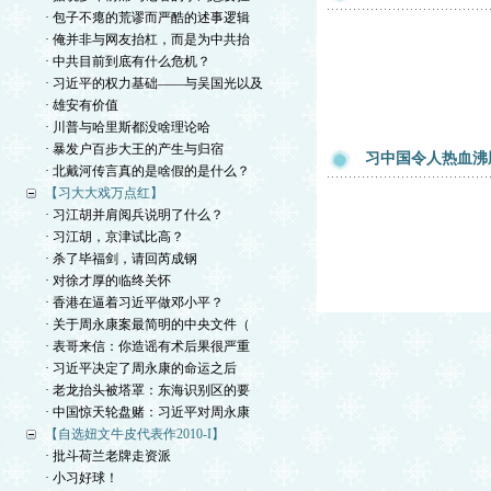
· 包子不瘪的荒谬而严酷的述事逻辑
· 俺并非与网友抬杠，而是为中共抬
· 中共目前到底有什么危机？
· 习近平的权力基础——与吴国光以及
· 雄安有价值
· 川普与哈里斯都没啥理论哈
· 暴发户百步大王的产生与归宿
习中国令人热血沸
· 北戴河传言真的是啥假的是什么？
【习大大戏万点红】
· 习江胡并肩阅兵说明了什么？
· 习江胡，京津试比高？
· 杀了毕福剑，请回芮成钢
· 对徐才厚的临终关怀
· 香港在逼着习近平做邓小平？
· 关于周永康案最简明的中央文件（
· 表哥来信：你造谣有术后果很严重
· 习近平决定了周永康的命运之后
· 老龙抬头被塔罩：东海识别区的要
· 中国惊天轮盘赌：习近平对周永康
【自选妞文牛皮代表作2010-I】
· 批斗荷兰老牌走资派
· 小习好球！