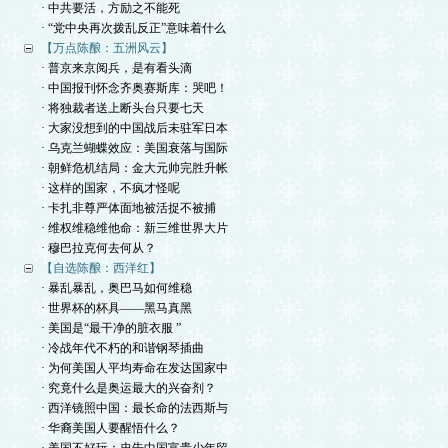
· 中共要活，方励之不能死
· “党中央再次拨乱反正”意味着什么
【万点陈酿：五洲风云】
· 普京来京阅兵，是有看头滴
· 中国报刊怀念齐奥赛斯库：哭吧！
· 将独裁者送上断头台只要七天
· 大家没想到的中国战后未驻军日本
· 乌克兰蝴蝶效应：美国衰落与国际
· 朝鲜危机结局：金大元帅完胜升帐
· 这样的国家，不疯才怪呢
· 卡扎非尊严体面地被活捉不被捕
· 维权维稳维他命：新三维世界大片
· 穆巴拉克何去何从？
【自选陈酿：西洋红】
· 暴乱暴乱，奥巴马如何维稳
· 世界杯的杯具——黑马真黑
· 美国是“最干净的脏衣服 ”
· 冷战年代不朽的和谐钢琴插曲
· 为何美国人平均寿命在发达国家中
· 究竟什么是奥运最大的兴奋剂？
· 西洋镜照中国：最长命的法西斯与
· 华裔美国人要醒悟什么？