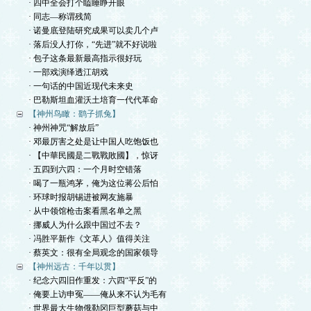
· 四中全会打个瞌睡睁开眼
· 同志—称谓残简
· 诺曼底登陆研究成果可以卖几个卢
· 落后没人打你，“先进”就不好说啦
· 包子这条最新最高指示很好玩
· 一部戏演绎透江胡戏
· 一句话的中国近现代未来史
· 巴勒斯坦血灌沃土培育一代代革命
【神州鸟瞰：鹞子抓兔】
· 神州神咒“解放后”
· 邓最厉害之处是让中国人吃饱饭也
· 【中華民國是二戰戰敗國】，惊讶
· 五四到六四：一个月时空错落
· 喝了一瓶鸿茅，俺为这位蒋公后怕
· 环球时报胡锡进被网友施暴
· 从中领馆枪击案看黑名单之黑
· 挪威人为什么跟中国过不去？
· 冯胜平新作《文革人》值得关注
· 蔡英文：很有全局观念的国家领导
【神州远古：千年以贯】
· 纪念六四旧作重发：六四“平反”的
· 俺要上访申冤——俺从来不认为毛有
· 世界最大生物俄勒冈巨型蘑菇与中