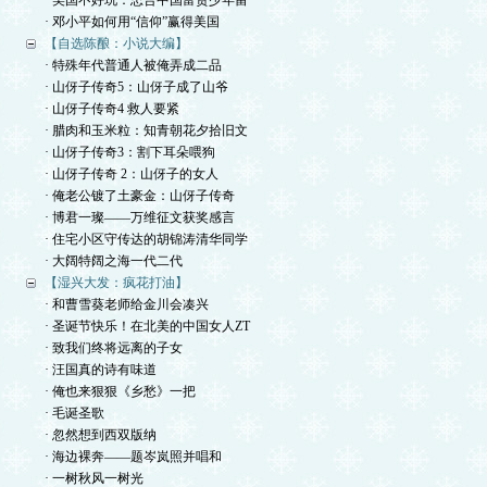
· 美国不好玩：忠告中国富贵少年留
· 邓小平如何用“信仰”赢得美国
【自选陈酿：小说大编】
· 特殊年代普通人被俺弄成二品
· 山伢子传奇5：山伢子成了山爷
· 山伢子传奇4 救人要紧
· 腊肉和玉米粒：知青朝花夕拾旧文
· 山伢子传奇3：割下耳朵喂狗
· 山伢子传奇 2：山伢子的女人
· 俺老公镀了土豪金：山伢子传奇
· 博君一璨——万维征文获奖感言
· 住宅小区守传达的胡锦涛清华同学
· 大阔特阔之海一代二代
【湿兴大发：疯花打油】
· 和曹雪葵老师给金川会凑兴
· 圣诞节快乐！在北美的中国女人ZT
· 致我们终将远离的子女
· 汪国真的诗有味道
· 俺也来狠狠《乡愁》一把
· 毛诞圣歌
· 忽然想到西双版纳
· 海边裸奔——题岑岚照并唱和
· 一树秋风一树光