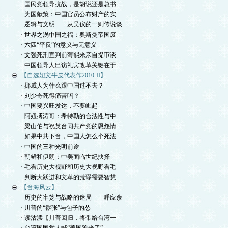
· 国民党领导抗战，是胡说还是总书
· 为国献策：中国官员公布财产的实
· 逻辑与文明——从吴仪的一则传说谈
· 世界之涡中国之福：奥斯曼帝国废
· 六四“平反”的意义与无意义
· 文强死刑宣判前薄熙来亲自提审谈
· 中国领导人出访礼宾改革关键在于
【自选妞文牛皮代表作2010-II】
· 挪威人为什么跟中国过不去？
· 刘少奇死得痛苦吗？
· 中国要兴旺发达，不要崛起
· 阿妞搏涛哥：希特勒的合法性与中
· 梁山伯与祝英台同共产党的恩怨情
· 如果中共下台，中国人怎么个死法
· 中国的三种光明前途
· 朝鲜和伊朗：中美面临世纪抉择
· 毛看历史大视野和历史大视野看毛
· 判断大跃进和文革的荒谬需要智慧
【台海风云】
· 历史的牢笼与战略的迷局——呼应余
· 川普的“嚣张”与包子的怂
· 读沽渎【川普回归，将带给台湾一