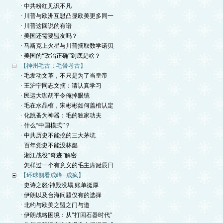
· 中共粉红见识不凡
· 川普与欧洲互怼凸显欧美更多同一
· 川普这回说的有谱
· 美国还需要盟友吗？
· 马斯克上火星与川普摘取数学诺贝
· 美国的“政治正确”到底是啥？
【神州毛古：毛骨考古】
· 毛发动文革，不只是为了当皇帝
· 王沪宁同志文摘：请认真学习
· 民运大珈胡平令俺掉眼镜
· 毛在水晶棺，宋彬彬如何盖棺认定
· 化跳蚤为神器：毛的独家功夫
· 什么“中国模式”？
· 中共历史不能挖的三大茅坑
· 百年党史不能没林彪
· 湘江战役“奇迹”解密
· 怎样过一个有意义的毛主席诞辰日
【环球側看成峰--成疯】
· 史诗之怒:神殿没塌,账单挺厚
· 伊朗以及台海问题仅有的选择
· 北约与欧美之盟之门与道
· 伊朗战略困境：从"打回石器时代"