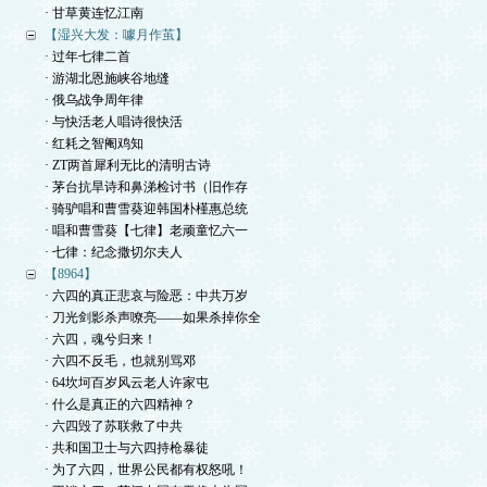
· 甘草黄连忆江南
【湿兴大发：噱月作茧】
· 过年七律二首
· 游湖北恩施峡谷地缝
· 俄乌战争周年律
· 与快活老人唱诗很快活
· 红耗之智阉鸡知
· ZT两首犀利无比的清明古诗
· 茅台抗旱诗和鼻涕检讨书（旧作存
· 骑驴唱和曹雪葵迎韩国朴槿惠总统
· 唱和曹雪葵【七律】老顽童忆六一
· 七律：纪念撒切尔夫人
【8964】
· 六四的真正悲哀与险恶：中共万岁
· 刀光剑影杀声嘹亮——如果杀掉你全
· 六四，魂兮归来！
· 六四不反毛，也就别骂邓
· 64坎坷百岁风云老人许家屯
· 什么是真正的六四精神？
· 六四毁了苏联救了中共
· 共和国卫士与六四持枪暴徒
· 为了六四，世界公民都有权怒吼！