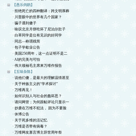
【愚乐鸽鹞】
· 拒绝死亡的四种翻译：跨文明厚葬
· 川普眼中的世界有几个国家？
· 骗子遇到傻子
· 咏叹北京月饼吃坏了尼泊尔肚子
· 白草同学是位有见识的好同学
· 同志—称谓残简
· 包子学歇业公告
· 美国250周年，这一点证明不是二
· AI的完美与可怕
· 伟大领袖毛主席来万维作报告
【五味杂陈】
· 说他们傻，是最大的理解温情甚至
· 关于种族主义的“学术探讨”
· 万维再见！
· 如何识别人与社会的蠢坏恶？
· 请问网管；为何跟帖评论只显示一
· 抄袭在万维不犯法， 因为不要脸
· 休博公告
· 关于死多维的活记忆
· 万维是否带有病毒？
· 万维网友寡言博主辞世周年祭