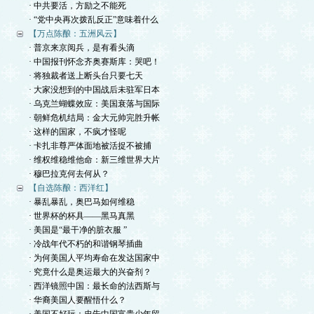
· 中共要活，方励之不能死
· “党中央再次拨乱反正”意味着什么
【万点陈酿：五洲风云】
· 普京来京阅兵，是有看头滴
· 中国报刊怀念齐奥赛斯库：哭吧！
· 将独裁者送上断头台只要七天
· 大家没想到的中国战后未驻军日本
· 乌克兰蝴蝶效应：美国衰落与国际
· 朝鲜危机结局：金大元帅完胜升帐
· 这样的国家，不疯才怪呢
· 卡扎非尊严体面地被活捉不被捕
· 维权维稳维他命：新三维世界大片
· 穆巴拉克何去何从？
【自选陈酿：西洋红】
· 暴乱暴乱，奥巴马如何维稳
· 世界杯的杯具——黑马真黑
· 美国是“最干净的脏衣服 ”
· 冷战年代不朽的和谐钢琴插曲
· 为何美国人平均寿命在发达国家中
· 究竟什么是奥运最大的兴奋剂？
· 西洋镜照中国：最长命的法西斯与
· 华裔美国人要醒悟什么？