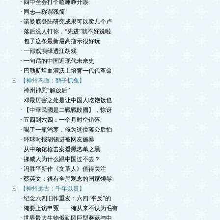
· 四中全会打个瞌睡睁开眼
· 同志—称谓残简
· 诺曼底登陆研究成果可以卖几个卢
· 落后没人打你，“先进”就不好说啦
· 包子这条最新最高指示很好玩
· 一部戏演绎透江胡戏
· 一句话的中国近现代未来史
· 巴勒斯坦血灌沃土培育一代代革命
【神州鸟瞰：鹞子抓兔】
· 神州神咒“解放后”
· 邓最厉害之处是让中国人吃饱饭也
· 【中華民國是二戰戰敗國】，惊讶
· 五四到六四：一个月时空错落
· 喝了一瓶鸿茅，俺为这位蒋公后怕
· 环球时报胡锡进被网友施暴
· 从中领馆枪击案看黑名单之黑
· 挪威人为什么跟中国过不去？
· 冯胜平新作《文革人》值得关注
· 蔡英文：很有全局观念的国家领导
【神州远古：千年以贯】
· 纪念六四旧作重发：六四“平反”的
· 俺要上访申冤——俺从来不认为毛有
· 世界最大生物俄勒冈巨型蘑菇与中