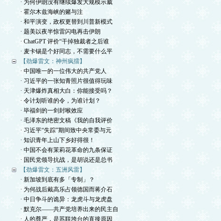
· 为何伊朗没有继续爆发大规模示威
· 霍尔木兹海峡的赌与注
· 和平演变，政权更替到川普新模式
· 题美以夜半惊雷闪电再击伊朗
· ChatGPT 评价“干掉独裁者之后谁
· 麦卡锡是个好同志，不需要什么平
【劲爆雷文：神州疯擂】
· 中国唯一的一位伟大的共产党人
· 习近平的一张知青照片很值得玩味
· 天津爆炸真相大白：你能接受吗？
· 令计划听谁的令，为谁计划？
· 毕福剑的一剑封喉效应
· 毛泽东的绝密文稿《我的自我评价
· 习近平“失踪”期间致中央常委与元
· 知识青年上山下乡好得很！
· 中国不会有茉莉花革命的九条保证
· 国民党领导抗战，是胡说还是总书
【劲爆雷文：五洲风雷】
· 新加坡到底有多「专制」？
· 为何战后戴高乐占领德国而蒋介石
· 中日争斗的诡异：龙虎斗与龙虎盘
· 默克尔——共产党培养出来的民主自
· 人的尊严，是苏联垮台的直接原因