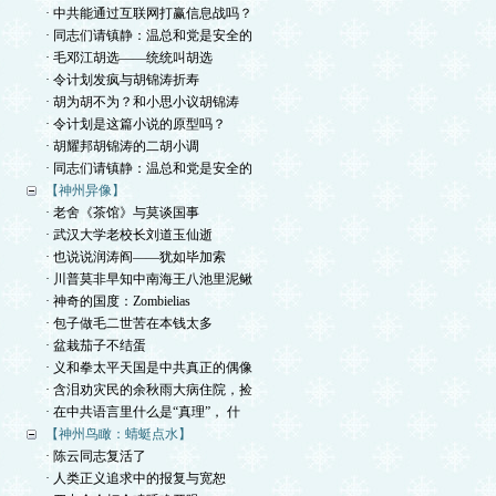
· 中共能通过互联网打赢信息战吗？
· 同志们请镇静：温总和党是安全的
· 毛邓江胡选——统统叫胡选
· 令计划发疯与胡锦涛折寿
· 胡为胡不为？和小思小议胡锦涛
· 令计划是这篇小说的原型吗？
· 胡耀邦胡锦涛的二胡小调
· 同志们请镇静：温总和党是安全的
【神州异像】
· 老舍《茶馆》与莫谈国事
· 武汉大学老校长刘道玉仙逝
· 也说说润涛阎——犹如毕加索
· 川普莫非早知中南海王八池里泥鳅
· 神奇的国度：Zombielias
· 包子做毛二世苦在本钱太多
· 盆栽茄子不结蛋
· 义和拳太平天国是中共真正的偶像
· 含泪劝灾民的余秋雨大病住院，捡
· 在中共语言里什么是“真理”， 什
【神州鸟瞰：蜻蜓点水】
· 陈云同志复活了
· 人类正义追求中的报复与宽恕