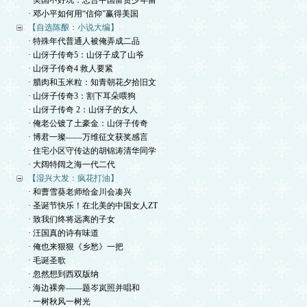
· 美国不好玩：忠告中国富贵少年留
· 邓小平如何用“信仰”赢得美国
【自选陈酿：小说大编】
· 特殊年代普通人被俺弄成二品
· 山伢子传奇5：山伢子成了山爷
· 山伢子传奇4 救人要紧
· 腊肉和玉米粒：知青朝花夕拾旧文
· 山伢子传奇3：割下耳朵喂狗
· 山伢子传奇 2：山伢子的女人
· 俺老公镀了土豪金：山伢子传奇
· 博君一璨——万维征文获奖感言
· 住宅小区守传达的胡锦涛清华同学
· 大阔特阔之海一代二代
【湿兴大发：疯花打油】
· 和曹雪葵老师给金川会凑兴
· 圣诞节快乐！在北美的中国女人ZT
· 致我们终将远离的子女
· 汪国真的诗有味道
· 俺也来狠狠《乡愁》一把
· 毛诞圣歌
· 忽然想到西双版纳
· 海边裸奔——题岑岚照并唱和
· 一树秋风一树光