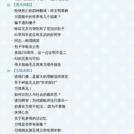
【愚乐鸽鹞】
· 拒绝死亡的四种翻译：跨文明厚葬
· 川普眼中的世界有几个国家？
· 骗子遇到傻子
· 咏叹北京月饼吃坏了尼泊尔肚子
· 白草同学是位有见识的好同学
· 同志—称谓残简
· 包子学歇业公告
· 美国250周年，这一点证明不是二
· AI的完美与可怕
· 伟大领袖毛主席来万维作报告
【五味杂陈】
· 说他们傻，是最大的理解温情甚至
· 关于种族主义的“学术探讨”
· 万维再见！
· 如何识别人与社会的蠢坏恶？
· 请问网管；为何跟帖评论只显示一
· 抄袭在万维不犯法， 因为不要脸
· 休博公告
· 关于死多维的活记忆
· 万维是否带有病毒？
· 万维网友寡言博主辞世周年祭