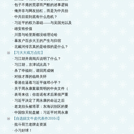
· 包子不瘪的荒谬而严酷的述事逻辑
· 俺并非与网友抬杠，而是为中共抬
· 中共目前到底有什么危机？
· 习近平的权力基础——与吴国光以及
· 雄安有价值
· 川普与哈里斯都没啥理论哈
· 暴发户百步大王的产生与归宿
· 北戴河传言真的是啥假的是什么？
【习大大戏万点红】
· 习江胡并肩阅兵说明了什么？
· 习江胡，京津试比高？
· 杀了毕福剑，请回芮成钢
· 对徐才厚的临终关怀
· 香港在逼着习近平做邓小平？
· 关于周永康案最简明的中央文件（
· 表哥来信：你造谣有术后果很严重
· 习近平决定了周永康的命运之后
· 老龙抬头被塔罩：东海识别区的要
· 中国惊天轮盘赌：习近平对周永康
【自选妞文牛皮代表作2010-I】
· 批斗荷兰老牌走资派
· 小习好球！