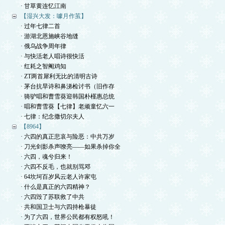
· 甘草黄连忆江南
【湿兴大发：噱月作茧】
· 过年七律二首
· 游湖北恩施峡谷地缝
· 俄乌战争周年律
· 与快活老人唱诗很快活
· 红耗之智阉鸡知
· ZT两首犀利无比的清明古诗
· 茅台抗旱诗和鼻涕检讨书（旧作存
· 骑驴唱和曹雪葵迎韩国朴槿惠总统
· 唱和曹雪葵【七律】老顽童忆六一
· 七律：纪念撒切尔夫人
【8964】
· 六四的真正悲哀与险恶：中共万岁
· 刀光剑影杀声嘹亮——如果杀掉你全
· 六四，魂兮归来！
· 六四不反毛，也就别骂邓
· 64坎坷百岁风云老人许家屯
· 什么是真正的六四精神？
· 六四毁了苏联救了中共
· 共和国卫士与六四持枪暴徒
· 为了六四，世界公民都有权怒吼！