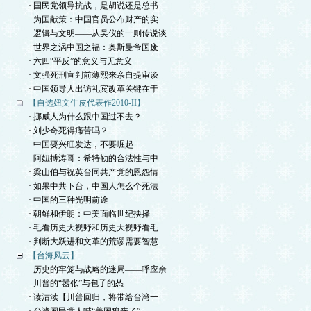
· 国民党领导抗战，是胡说还是总书
· 为国献策：中国官员公布财产的实
· 逻辑与文明——从吴仪的一则传说谈
· 世界之涡中国之福：奥斯曼帝国废
· 六四“平反”的意义与无意义
· 文强死刑宣判前薄熙来亲自提审谈
· 中国领导人出访礼宾改革关键在于
【自选妞文牛皮代表作2010-II】
· 挪威人为什么跟中国过不去？
· 刘少奇死得痛苦吗？
· 中国要兴旺发达，不要崛起
· 阿妞搏涛哥：希特勒的合法性与中
· 梁山伯与祝英台同共产党的恩怨情
· 如果中共下台，中国人怎么个死法
· 中国的三种光明前途
· 朝鲜和伊朗：中美面临世纪抉择
· 毛看历史大视野和历史大视野看毛
· 判断大跃进和文革的荒谬需要智慧
【台海风云】
· 历史的牢笼与战略的迷局——呼应余
· 川普的“嚣张”与包子的怂
· 读沽渎【川普回归，将带给台湾一