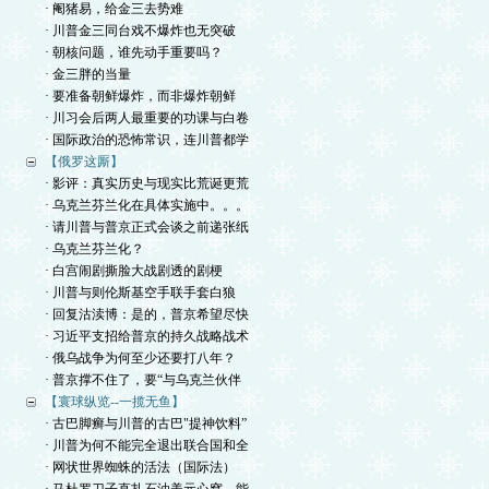
· 阉猪易，给金三去势难
· 川普金三同台戏不爆炸也无突破
· 朝核问题，谁先动手重要吗？
· 金三胖的当量
· 要准备朝鲜爆炸，而非爆炸朝鲜
· 川习会后两人最重要的功课与白卷
· 国际政治的恐怖常识，连川普都学
【俄罗这厮】
· 影评：真实历史与现实比荒诞更荒
· 乌克兰芬兰化在具体实施中。。。
· 请川普与普京正式会谈之前递张纸
· 乌克兰芬兰化？
· 白宫闹剧撕脸大战剧透的剧梗
· 川普与则伦斯基空手联手套白狼
· 回复沽渎博：是的，普京希望尽快
· 习近平支招给普京的持久战略战术
· 俄乌战争为何至少还要打八年？
· 普京撑不住了，要“与乌克兰伙伴
【寰球纵览--一揽无鱼】
· 古巴脚癣与川普的古巴"提神饮料”
· 川普为何不能完全退出联合国和全
· 网状世界蜘蛛的活法（国际法）