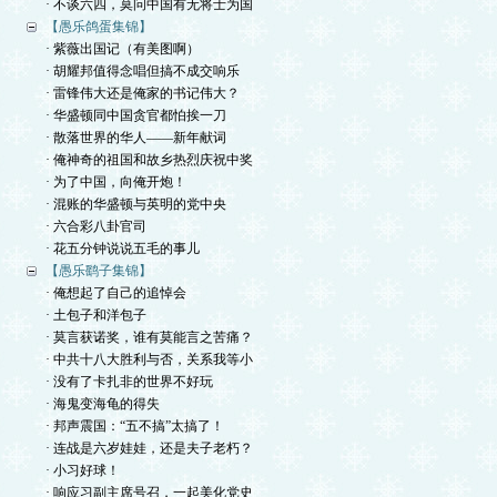
· 不谈六四，莫问中国有无将士为国
【愚乐鸽蛋集锦】
· 紫薇出国记（有美图啊）
· 胡耀邦值得念唱但搞不成交响乐
· 雷锋伟大还是俺家的书记伟大？
· 华盛顿同中国贪官都怕挨一刀
· 散落世界的华人——新年献词
· 俺神奇的祖国和故乡热烈庆祝中奖
· 为了中国，向俺开炮！
· 混账的华盛顿与英明的党中央
· 六合彩八卦官司
· 花五分钟说说五毛的事儿
【愚乐鹞子集锦】
· 俺想起了自己的追悼会
· 土包子和洋包子
· 莫言获诺奖，谁有莫能言之苦痛？
· 中共十八大胜利与否，关系我等小
· 没有了卡扎非的世界不好玩
· 海鬼变海龟的得失
· 邦声震国：“五不搞”太搞了！
· 连战是六岁娃娃，还是夫子老朽？
· 小习好球！
· 响应习副主席号召，一起美化党史