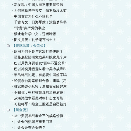
· 新发现：中国人民不想要皇帝啦
· 为何苏联垮中共立—俄罗斯没太监
· 中国贪官为什么不怕死？
· 千古奇文：日海军致丁汝昌劝降书
· “珍贵”共产党的事业
· 禁止老外学中文，违者咔擦
· 图文并茂：孔子遗言出土！
【寰球鸟瞰：金蛋蛋】
· 欧洲为何不参与这次打击伊朗？
· 诺曼底登陆研究成果可以卖几个卢
· 巴以局势真要引发“百年不遇变革”
· 巴以冲突升级意味着中美冷战降B
· 半岛终战协定，有必要中国签字吗
· 经贸杀台海紧朝鲜合作，川戏（习
· 核武来袭仍从容；夏威夷军民好悠
· 不骗你，朝鲜核爆真的迫在眉睫！
· 从海湾战争看美对朝打击之可能
· 习被将军：给金三脸还是自己被打
【川金蛋】
· 从中美贸易战看金三的战略价值
· 川金会的热闹与重要门道
· 川金会还有会头吗？