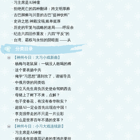
· 习主席是AI神童
· 拒绝死亡的四种翻译：跨文明厚葬
· 古巴脚癣与川普的古巴"提神饮料”
· 史诗之怒:神殿没塌,账单挺厚
· 历史的牢笼与战略的迷局——呼应余
· 纪念六四旧作重发：六四“平反”的
· 台湾、霸权与永恒的阴暗面 ——从
分类目录
【神州今日：大习小戏新曲】
· 杨梅与老鼠屎：一锅没人敢喝的稀
· 这个要表扬中共
· 俺学“习思想”遇到坎了，请辅导员
· 中俄月饼的同类馅
· 章立凡先生肩负历史使命驾鹤西去
· 母猪上了树下不来，点解？
· 包子变春花，有没有春华秋实？
· 超级AI一定会首先出现在中国！
· 李克强带走的不只是一片云彩
· 什么是世界百年不遇的变革？
【神州今日：小习大戏连续剧】
· 习主席是AI神童
· 据说多年前痛骂记者的李鸿忠要挂