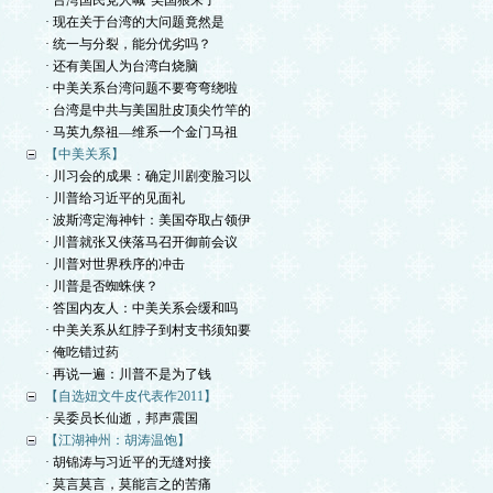
· 台湾国民党人喊“美国狼来了”
· 现在关于台湾的大问题竟然是
· 统一与分裂，能分优劣吗？
· 还有美国人为台湾白烧脑
· 中美关系台湾问题不要弯弯绕啦
· 台湾是中共与美国肚皮顶尖竹竿的
· 马英九祭祖—维系一个金门马祖
【中美关系】
· 川习会的成果：确定川剧变脸习以
· 川普给习近平的见面礼
· 波斯湾定海神针：美国夺取占领伊
· 川普就张又侠落马召开御前会议
· 川普对世界秩序的冲击
· 川普是否蜘蛛侠？
· 答国内友人：中美关系会缓和吗
· 中美关系从红脖子到村支书须知要
· 俺吃错过药
· 再说一遍：川普不是为了钱
【自选妞文牛皮代表作2011】
· 吴委员长仙逝，邦声震国
【江湖神州：胡涛温饱】
· 胡锦涛与习近平的无缝对接
· 莫言莫言，莫能言之的苦痛