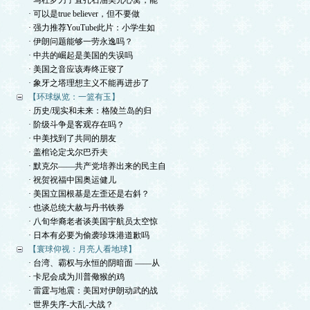
· 马杜罗刀子直扎石油美元心窝，能
· 可以是true believer，但不要做
· 强力推荐YouTube此片：小学生如
· 伊朗问题能够一劳永逸吗？
· 中共的崛起是美国的失误吗
· 美国之音应该寿终正寝了
· 象牙之塔理想主义不能再进步了
【环球纵览：一篮有玉】
· 历史/现实和未来：格陵兰岛的归
· 阶级斗争是客观存在吗？
· 中美找到了共同的朋友
· 盖棺论定戈尔巴乔夫
· 默克尔——共产党培养出来的民主自
· 祝贺祝福中国奥运健儿
· 美国立国根基是左歪还是右斜？
· 也谈总统大赦与丹书铁券
· 八旬华裔老者谈美国宇航员太空惊
· 日本有必要为偷袭珍珠港道歉吗
【寰球仰视：月亮人看地球】
· 台湾、霸权与永恒的阴暗面 ——从
· 卡尼会成为川普儆猴的鸡
· 雷霆与地震：美国对伊朗动武的战
· 世界失序-大乱-大战？