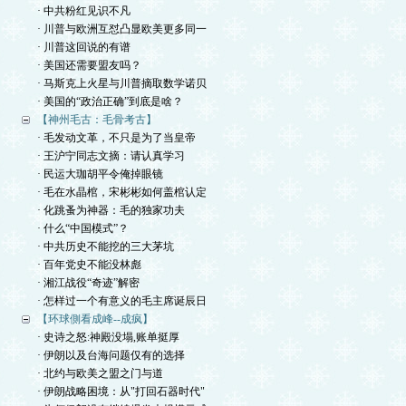
· 中共粉红见识不凡
· 川普与欧洲互怼凸显欧美更多同一
· 川普这回说的有谱
· 美国还需要盟友吗？
· 马斯克上火星与川普摘取数学诺贝
· 美国的“政治正确”到底是啥？
【神州毛古：毛骨考古】
· 毛发动文革，不只是为了当皇帝
· 王沪宁同志文摘：请认真学习
· 民运大珈胡平令俺掉眼镜
· 毛在水晶棺，宋彬彬如何盖棺认定
· 化跳蚤为神器：毛的独家功夫
· 什么“中国模式”？
· 中共历史不能挖的三大茅坑
· 百年党史不能没林彪
· 湘江战役“奇迹”解密
· 怎样过一个有意义的毛主席诞辰日
【环球側看成峰--成疯】
· 史诗之怒:神殿没塌,账单挺厚
· 伊朗以及台海问题仅有的选择
· 北约与欧美之盟之门与道
· 伊朗战略困境：从"打回石器时代"