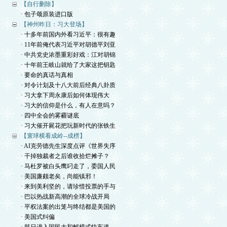
【自行删除】
· 包子颂原装进口版
【神州昨日：习大登场】
· 十多年前国内外看习近平：很有趣
· 11年前俺代表习近平对胡德平刘亚
· 中共党史浓墨重彩好戏：江对胡锦
· 十年前王岐山就给了大家这把钥匙
· 要命的真话与真相
· 对令计划及十八大前后经典八卦质
· 习大拿下周永康后如何体现伟大
· 习大的信仰是什么，有人在意吗？
· 四中全会的雾霾谜底
· 习大催开屍花把玩新时代的张铁生
【寰球横看成岭--成楞】
· AI克劳德先生深度点评《世界失序
· 干掉独裁者之后谁收拾烂摊子？
· 马杜罗被白头鹰叼走了，委国人民
· 美国廉颇老矣，尚能镇邪！
· 来到美利坚的，请珍惜投票的手与
· 巴以热战新高潮的全球冷战开局
· 平权法案的出笼与终结都是美国的
· 美国式纠偏