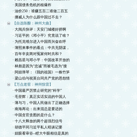
· 美国债务危机的核爆炸
· 油价250：谁赚五百二谁做二百五
· 挪威人为什么跟中国过不去？
【自选陈酿：神州大曲】
· 大阅兵快评：天安门城楼好挤啊
· 习近平的《邓小平》究竟说了啥？
· 为托克维尔进入中国而兴奋欢呼
· 薄熙来事件的看点：中共无阴谋，
· 百年辛亥两对冤家何时共和？
· 赖昌星与邓小平：中国改革开放的
· 林彪是因为“忠诚”而被毛选为“接
· 阿妞弹琴：《我的祖国》一株竹笋
· 梁山伯与祝英台同共产党的恩怨情
【万点老窖：神州惊雷】
· 中国最严厉禁止研究的“科学”
· 毛登辉：真正实话实说的中国人
· 薄与习，中国人民做出了正确选择
· 南海再论：出来混总是要还的
· 中国贪官贪图的是什么？
· 十八大释放的两个超强烈信号
· 胡德平同习近平私人晤谈记要
· 妞眼看审谷--瞪大牛眼相信是真的