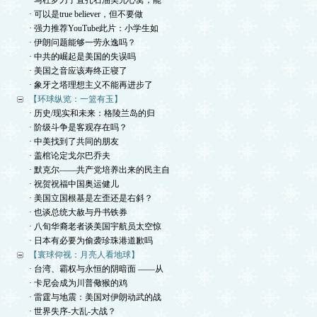
· 马杜罗刀子直扎石油美元心窝，能
· 可以是true believer，但不要做
· 强力推荐YouTube此片：小学生如
· 伊朗问题能够一劳永逸吗？
· 中共的崛起是美国的失误吗
· 美国之音应该寿终正寝了
· 象牙之塔理想主义不能再进步了
【环球纵览：一篮有玉】
· 历史/现实和未来：格陵兰岛的归
· 阶级斗争是客观存在吗？
· 中美找到了共同的朋友
· 盖棺论定戈尔巴乔夫
· 默克尔——共产党培养出来的民主自
· 祝贺祝福中国奥运健儿
· 美国立国根基是左歪还是右斜？
· 也谈总统大赦与丹书铁券
· 八旬华裔老者谈美国宇航员太空惊
· 日本有必要为偷袭珍珠港道歉吗
【寰球仰视：月亮人看地球】
· 台湾、霸权与永恒的阴暗面 ——从
· 卡尼会成为川普儆猴的鸡
· 雷霆与地震：美国对伊朗动武的战
· 世界失序-大乱-大战？