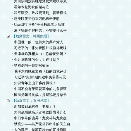
· 为何伊朗没有继续爆发大规模示威
· 霍尔木兹海峡的赌与注
· 和平演变，政权更替到川普新模式
· 题美以夜半惊雷闪电再击伊朗
· ChatGPT 评价“干掉独裁者之后谁
· 麦卡锡是个好同志，不需要什么平
【劲爆雷文：神州疯擂】
· 中国唯一的一位伟大的共产党人
· 习近平的一张知青照片很值得玩味
· 天津爆炸真相大白：你能接受吗？
· 令计划听谁的令，为谁计划？
· 毕福剑的一剑封喉效应
· 毛泽东的绝密文稿《我的自我评价
· 习近平“失踪”期间致中央常委与元
· 知识青年上山下乡好得很！
· 中国不会有茉莉花革命的九条保证
· 国民党领导抗战，是胡说还是总书
【劲爆雷文：五洲风雷】
· 新加坡到底有多「专制」？
· 为何战后戴高乐占领德国而蒋介石
· 中日争斗的诡异：龙虎斗与龙虎盘
· 默克尔——共产党培养出来的民主自
· 人的尊严，是苏联垮台的直接原因