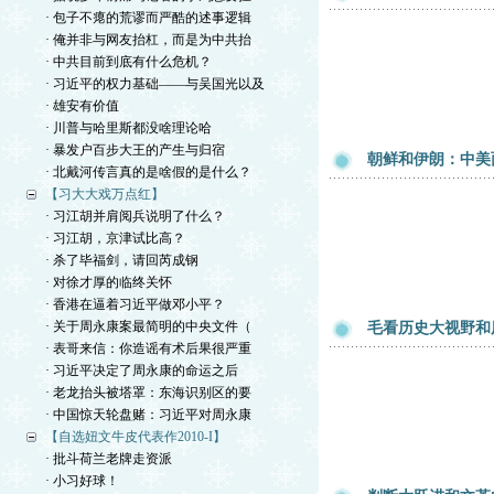
· 包子不瘪的荒谬而严酷的述事逻辑
· 俺并非与网友抬杠，而是为中共抬
· 中共目前到底有什么危机？
· 习近平的权力基础——与吴国光以及
· 雄安有价值
· 川普与哈里斯都没啥理论哈
· 暴发户百步大王的产生与归宿
朝鲜和伊朗：中美
· 北戴河传言真的是啥假的是什么？
【习大大戏万点红】
· 习江胡并肩阅兵说明了什么？
· 习江胡，京津试比高？
· 杀了毕福剑，请回芮成钢
· 对徐才厚的临终关怀
· 香港在逼着习近平做邓小平？
· 关于周永康案最简明的中央文件（
毛看历史大视野和
· 表哥来信：你造谣有术后果很严重
· 习近平决定了周永康的命运之后
· 老龙抬头被塔罩：东海识别区的要
· 中国惊天轮盘赌：习近平对周永康
【自选妞文牛皮代表作2010-I】
· 批斗荷兰老牌走资派
· 小习好球！