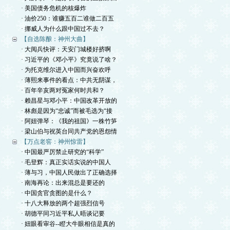
· 美国债务危机的核爆炸
· 油价250：谁赚五百二谁做二百五
· 挪威人为什么跟中国过不去？
【自选陈酿：神州大曲】
· 大阅兵快评：天安门城楼好挤啊
· 习近平的《邓小平》究竟说了啥？
· 为托克维尔进入中国而兴奋欢呼
· 薄熙来事件的看点：中共无阴谋，
· 百年辛亥两对冤家何时共和？
· 赖昌星与邓小平：中国改革开放的
· 林彪是因为“忠诚”而被毛选为“接
· 阿妞弹琴：《我的祖国》一株竹笋
· 梁山伯与祝英台同共产党的恩怨情
【万点老窖：神州惊雷】
· 中国最严厉禁止研究的“科学”
· 毛登辉：真正实话实说的中国人
· 薄与习，中国人民做出了正确选择
· 南海再论：出来混总是要还的
· 中国贪官贪图的是什么？
· 十八大释放的两个超强烈信号
· 胡德平同习近平私人晤谈记要
· 妞眼看审谷--瞪大牛眼相信是真的