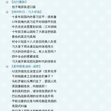
【自行删除】
· 包子颂原装进口版
【神州昨日：习大登场】
· 十多年前国内外看习近平：很有趣
· 11年前俺代表习近平对胡德平刘亚
· 中共党史浓墨重彩好戏：江对胡锦
· 十年前王岐山就给了大家这把钥匙
· 要命的真话与真相
· 对令计划及十八大前后经典八卦质
· 习大拿下周永康后如何体现伟大
· 习大的信仰是什么，有人在意吗？
· 四中全会的雾霾谜底
· 习大催开屍花把玩新时代的张铁生
【寰球横看成岭--成楞】
· AI克劳德先生深度点评《世界失序
· 干掉独裁者之后谁收拾烂摊子？
· 马杜罗被白头鹰叼走了，委国人民
· 美国廉颇老矣，尚能镇邪！
· 来到美利坚的，请珍惜投票的手与
· 巴以热战新高潮的全球冷战开局
· 平权法案的出笼与终结都是美国的
· 美国式纠偏