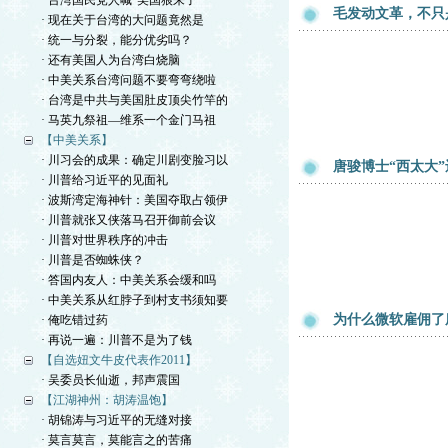
· 台湾国民党人喊“美国狼来了”
毛发动文革，不只
· 现在关于台湾的大问题竟然是
· 统一与分裂，能分优劣吗？
· 还有美国人为台湾白烧脑
· 中美关系台湾问题不要弯弯绕啦
· 台湾是中共与美国肚皮顶尖竹竿的
· 马英九祭祖—维系一个金门马祖
【中美关系】
· 川习会的成果：确定川剧变脸习以
唐骏博士“西太大”
· 川普给习近平的见面礼
· 波斯湾定海神针：美国夺取占领伊
· 川普就张又侠落马召开御前会议
· 川普对世界秩序的冲击
· 川普是否蜘蛛侠？
· 答国内友人：中美关系会缓和吗
· 中美关系从红脖子到村支书须知要
为什么微软雇佣了
· 俺吃错过药
· 再说一遍：川普不是为了钱
【自选妞文牛皮代表作2011】
· 吴委员长仙逝，邦声震国
【江湖神州：胡涛温饱】
· 胡锦涛与习近平的无缝对接
· 莫言莫言，莫能言之的苦痛