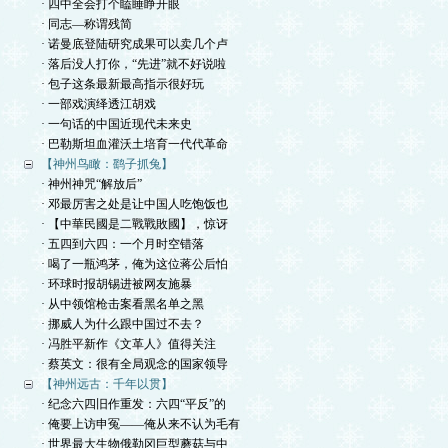
· 四中全会打个瞌睡睁开眼
· 同志—称谓残简
· 诺曼底登陆研究成果可以卖几个卢
· 落后没人打你，“先进”就不好说啦
· 包子这条最新最高指示很好玩
· 一部戏演绎透江胡戏
· 一句话的中国近现代未来史
· 巴勒斯坦血灌沃土培育一代代革命
【神州鸟瞰：鹞子抓兔】
· 神州神咒“解放后”
· 邓最厉害之处是让中国人吃饱饭也
· 【中華民國是二戰戰敗國】，惊讶
· 五四到六四：一个月时空错落
· 喝了一瓶鸿茅，俺为这位蒋公后怕
· 环球时报胡锡进被网友施暴
· 从中领馆枪击案看黑名单之黑
· 挪威人为什么跟中国过不去？
· 冯胜平新作《文革人》值得关注
· 蔡英文：很有全局观念的国家领导
【神州远古：千年以贯】
· 纪念六四旧作重发：六四“平反”的
· 俺要上访申冤——俺从来不认为毛有
· 世界最大生物俄勒冈巨型蘑菇与中