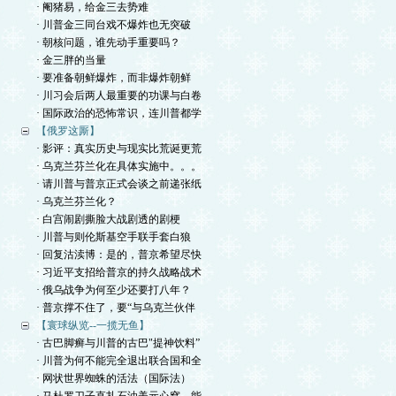
· 阉猪易，给金三去势难
· 川普金三同台戏不爆炸也无突破
· 朝核问题，谁先动手重要吗？
· 金三胖的当量
· 要准备朝鲜爆炸，而非爆炸朝鲜
· 川习会后两人最重要的功课与白卷
· 国际政治的恐怖常识，连川普都学
【俄罗这厮】
· 影评：真实历史与现实比荒诞更荒
· 乌克兰芬兰化在具体实施中。。。
· 请川普与普京正式会谈之前递张纸
· 乌克兰芬兰化？
· 白宫闹剧撕脸大战剧透的剧梗
· 川普与则伦斯基空手联手套白狼
· 回复沽渎博：是的，普京希望尽快
· 习近平支招给普京的持久战略战术
· 俄乌战争为何至少还要打八年？
· 普京撑不住了，要“与乌克兰伙伴
【寰球纵览--一揽无鱼】
· 古巴脚癣与川普的古巴"提神饮料”
· 川普为何不能完全退出联合国和全
· 网状世界蜘蛛的活法（国际法）