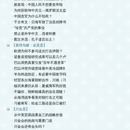
· 新发现：中国人民不想要皇帝啦
· 为何苏联垮中共立—俄罗斯没太监
· 中国贪官为什么不怕死？
· 千古奇文：日海军致丁汝昌劝降书
· “珍贵”共产党的事业
· 禁止老外学中文，违者咔擦
· 图文并茂：孔子遗言出土！
【寰球鸟瞰：金蛋蛋】
· 欧洲为何不参与这次打击伊朗？
· 诺曼底登陆研究成果可以卖几个卢
· 巴以局势真要引发“百年不遇变革”
· 巴以冲突升级意味着中美冷战降B
· 半岛终战协定，有必要中国签字吗
· 经贸杀台海紧朝鲜合作，川戏（习
· 核武来袭仍从容；夏威夷军民好悠
· 不骗你，朝鲜核爆真的迫在眉睫！
· 从海湾战争看美对朝打击之可能
· 习被将军：给金三脸还是自己被打
【川金蛋】
· 从中美贸易战看金三的战略价值
· 川金会的热闹与重要门道
· 川金会还有会头吗？