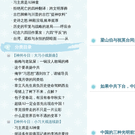
· 习主席是AI神童
· 拒绝死亡的四种翻译：跨文明厚葬
· 古巴脚癣与川普的古巴"提神饮料”
· 史诗之怒:神殿没塌,账单挺厚
· 历史的牢笼与战略的迷局——呼应余
· 纪念六四旧作重发：六四“平反”的
· 台湾、霸权与永恒的阴暗面 ——从
梁山伯与祝英台同
分类目录
【神州今日：大习小戏新曲】
· 杨梅与老鼠屎：一锅没人敢喝的稀
· 这个要表扬中共
· 俺学“习思想”遇到坎了，请辅导员
· 中俄月饼的同类馅
· 章立凡先生肩负历史使命驾鹤西去
如果中共下台，中
· 母猪上了树下不来，点解？
· 包子变春花，有没有春华秋实？
· 超级AI一定会首先出现在中国！
· 李克强带走的不只是一片云彩
· 什么是世界百年不遇的变革？
【神州今日：小习大戏连续剧】
· 习主席是AI神童
中国的三种光明前
· 据说多年前痛骂记者的李鸿忠要挂