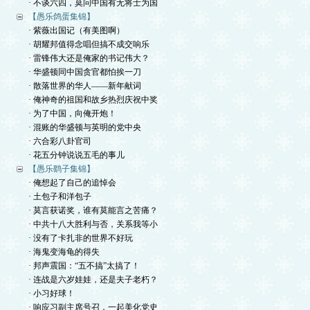
· 不谈六四，莫问中国有无将士为国
【愚乐鸽蛋集锦】
· 紫薇出国记（有美图啊）
· 胡耀邦值得念唱但搞不成交响乐
· 雷锋伟大还是俺家的书记伟大？
· 华盛顿同中国贪官都怕挨一刀
· 散落世界的华人——新年献词
· 俺神奇的祖国和故乡热烈庆祝中奖
· 为了中国，向俺开炮！
· 混账的华盛顿与英明的党中央
· 六合彩八卦官司
· 花五分钟说说五毛的事儿
【愚乐鹞子集锦】
· 俺想起了自己的追悼会
· 土包子和洋包子
· 莫言获诺奖，谁有莫能言之苦痛？
· 中共十八大胜利与否，关系我等小
· 没有了卡扎非的世界不好玩
· 海鬼变海龟的得失
· 邦声震国：“五不搞”太搞了！
· 连战是六岁娃娃，还是夫子老朽？
· 小习好球！
· 响应习副主席号召，一起美化党史