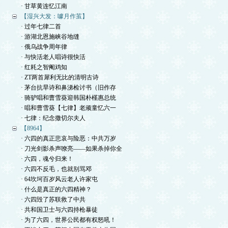
· 甘草黄连忆江南
【湿兴大发：噱月作茧】
· 过年七律二首
· 游湖北恩施峡谷地缝
· 俄乌战争周年律
· 与快活老人唱诗很快活
· 红耗之智阉鸡知
· ZT两首犀利无比的清明古诗
· 茅台抗旱诗和鼻涕检讨书（旧作存
· 骑驴唱和曹雪葵迎韩国朴槿惠总统
· 唱和曹雪葵【七律】老顽童忆六一
· 七律：纪念撒切尔夫人
【8964】
· 六四的真正悲哀与险恶：中共万岁
· 刀光剑影杀声嘹亮——如果杀掉你全
· 六四，魂兮归来！
· 六四不反毛，也就别骂邓
· 64坎坷百岁风云老人许家屯
· 什么是真正的六四精神？
· 六四毁了苏联救了中共
· 共和国卫士与六四持枪暴徒
· 为了六四，世界公民都有权怒吼！