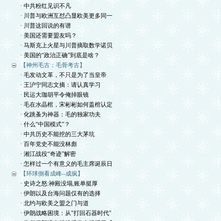
· 中共粉红见识不凡
· 川普与欧洲互怼凸显欧美更多同一
· 川普这回说的有谱
· 美国还需要盟友吗？
· 马斯克上火星与川普摘取数学诺贝
· 美国的“政治正确”到底是啥？
【神州毛古：毛骨考古】
· 毛发动文革，不只是为了当皇帝
· 王沪宁同志文摘：请认真学习
· 民运大珈胡平令俺掉眼镜
· 毛在水晶棺，宋彬彬如何盖棺认定
· 化跳蚤为神器：毛的独家功夫
· 什么“中国模式”？
· 中共历史不能挖的三大茅坑
· 百年党史不能没林彪
· 湘江战役“奇迹”解密
· 怎样过一个有意义的毛主席诞辰日
【环球側看成峰--成疯】
· 史诗之怒:神殿没塌,账单挺厚
· 伊朗以及台海问题仅有的选择
· 北约与欧美之盟之门与道
· 伊朗战略困境：从"打回石器时代"