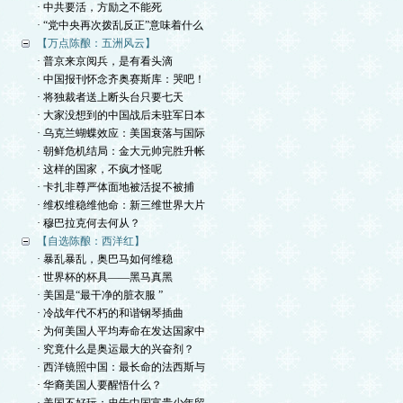
· 中共要活，方励之不能死
· “党中央再次拨乱反正”意味着什么
【万点陈酿：五洲风云】
· 普京来京阅兵，是有看头滴
· 中国报刊怀念齐奥赛斯库：哭吧！
· 将独裁者送上断头台只要七天
· 大家没想到的中国战后未驻军日本
· 乌克兰蝴蝶效应：美国衰落与国际
· 朝鲜危机结局：金大元帅完胜升帐
· 这样的国家，不疯才怪呢
· 卡扎非尊严体面地被活捉不被捕
· 维权维稳维他命：新三维世界大片
· 穆巴拉克何去何从？
【自选陈酿：西洋红】
· 暴乱暴乱，奥巴马如何维稳
· 世界杯的杯具——黑马真黑
· 美国是“最干净的脏衣服 ”
· 冷战年代不朽的和谐钢琴插曲
· 为何美国人平均寿命在发达国家中
· 究竟什么是奥运最大的兴奋剂？
· 西洋镜照中国：最长命的法西斯与
· 华裔美国人要醒悟什么？