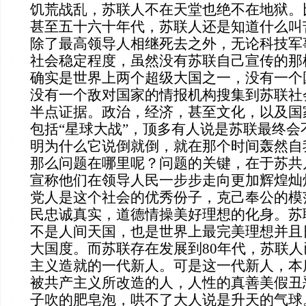
饥荒战乱，苏联人不在天堂也绝不在地狱。
甚至五十六十年代，苏联人还是知道什么叫
除了最高领导人相继死去之外，无论科技军
社会稳定程度，虽然没有苏联自己宣传的那
确实是世界上两个超级大国之一，没有一个
没有一个敌对国家的情报机构搜集到苏联社
半点证据。政治，经济，甚至文化，以及国
包括“星球大战”，顶多有人说是苏联最终会
明为什么它说倒就倒，就在那个时间轰然自
那么问题在哪里呢？问题的关键，在于苏共
宣称他们在领导人民一步步走向更加辉煌灿
党人是这个社会的优秀份子，克己奉公的模
民忠诚真实，道德情操美好理想的化身。苏
不是人间天国，也是世界上最完美理想并且
大国度。而苏联存在发展到
80
年代，苏联人
主义造就的一代新人。可是这一代新人，本
被共产主义所改造的人，人性的真善美假丑
子吹的肥皂泡，哄不了大人说是升天的气球