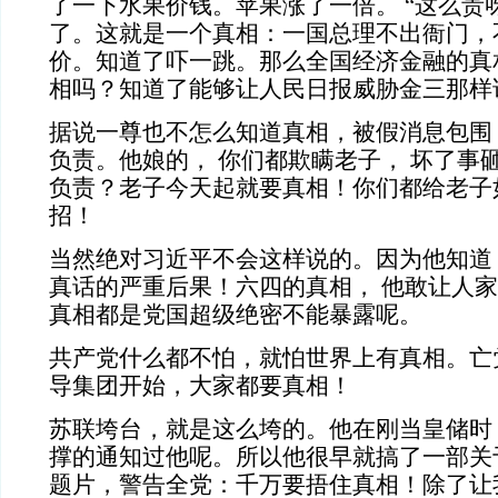
了一下水果价钱。苹果涨了一倍。 “这么贵
了。这就是一个真相：一国总理不出衙门，
价。知道了吓一跳。那么全国经济金融的真
相吗？知道了能够让人民日报威胁金三那样
据说一尊也不怎么知道真相，被假消息包围
负责。他娘的， 你们都欺瞒老子， 坏了事
负责？老子今天起就要真相！你们都给老子
招！
当然绝对习近平不会这样说的。因为他知道
真话的严重后果！六四的真相， 他敢让人
真相都是党国超级绝密不能暴露呢。
共产党什么都不怕，就怕世界上有真相。亡
导集团开始，大家都要真相！
苏联垮台，就是这么垮的。他在刚当皇储时
撑的通知过他呢。所以他很早就搞了一部关
题片，警告全党：千万要捂住真相！除了让