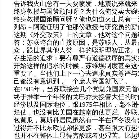
告诉我火山总有一天要喷发，地震说来就来
终身教授与国策顾问呀？为什么俺要卖大碗
终身教授国策顾问呀？俺也知道火山总有一
列昂－阿隆证明了他那份教授与研究员的薪
这期《外交政策》上的文章，他对这个问题
答：苏联垮台的直接原因，是苏联人，从最
众，跟世界其他人类一样的聪明理智正常。
存生活的追求：要有尊严有道德秩序的真实
开始这样的追求的时候，苏维埃制度甚至这
重要了。当他们上下一心去追求真实尊严与
己都没有意识到，一个庞大帝国就飞了。
在
1985
年，当苏联接连几个党魁兼国家元首
终于推举一个年轻的戈巴乔夫接管大任的时
经济以及国际地位，跟
1975
年相比，毫不逊
烂仗，也没有比美国在越南的仗更烂。苏联
包黄瓜，莫斯科居民虽然有一半在严冬没有
过得并不比东欧兄弟惨更多，甚至跟大有起
也并不在整体上显得穷酸或者更艰苦。比起