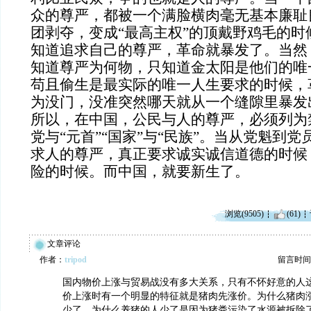
众的尊严，都被一个满脸横肉毫无基本廉耻
团剥夺，变成“最高主权”的顶戴野鸡毛的时
知道追求自己的尊严，革命就暴发了。当然
知道尊严为何物，只知道金太阳是他们的唯
苟且偷生是最实际的唯一人生要求的时候，
为没门，没准突然哪天就从一个缝隙里暴发
所以，在中国，公民与人的尊严，必须列为
党与“元首”“国家”与“民族”。当从党魁到
求人的尊严，真正要求诚实诚信道德的时候
险的时候。而中国，就要新生了。
浏览(9505)
(61)
文章评论
作者：
tripod
留言时间：20
国内物价上涨与贸易战没有多大关系，只有不怀好意的人
价上涨时有一个明显的特征就是猪肉先涨价。为什么猪肉
少了，为什么养猪的人少了是因为猪粪污染了水源被拆除