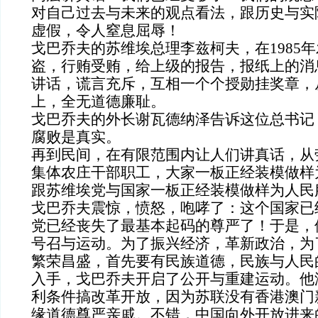
对自己过去与未来的观点看法，跟历史与实
虚假，令人窒息屈辱！
戈巴乔夫的苏维埃总理李兹柯夫，在
1985
年
盗，行贿受贿，给上级的报告，报纸上的消
讲话，谎言充斥，互相一个个授勋挂奖章，
上，全无道德廉耻。
戈巴乔夫的外长谢瓦德纳泽告诉这位总书记
腐败是真实。
再到民间，在有限范围内让人们讲真话，从
集体农庄干部职工，大家一板正经装模做样
跟苏维埃党与国家一板正经装模做样为人民
戈巴乔夫震惊，愤怒，咆哮了：这个国家已
党已经丧失了最基本起码的尊严了！于是，
号召与运动。为了振兴经济，革新政治，为
繁荣昌盛，首先要有民族道德，民族与人民
入手，戈巴乔夫开启了公开与重建运动。他
利条件搞改革开放，因为苏联没有香港澳门
缘道德尊严亲戚。不错，中国向外开放进来