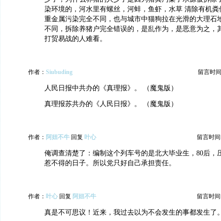
染环境的，河水里有螺丝，河蚌，鱼虾，水草 清除有机粪
重金属污染完全不同，也与城市中猫狗拉在光滑的大理石
不同，拆除养猪户完全错误的，是乱作为，是恶意为之，
打贸易战的人难看。
作者：
Siubuding
留言时间：20
人民日报中共办的《真理报》。 （魔鬼版）
真理报苏共办的《人民日报》。 （魔鬼版）
作者：
阿妞不牛
回复
叶心
留言时间：20
俺调查清楚了：编制这个列车号的是北大毕业生，80后，
惹不得的日子。所以党只好自己承担责任。
作者：
叶心
回复
阿妞不牛
留言时间：20
真是不可思议！近来，我过去以为不会发生的事都发生了