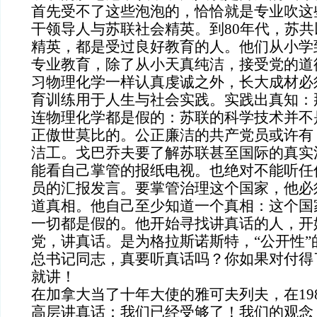
首先受不了这些泡泡的，恰恰就是专业吹这
干领导人与苏联社会精英。到
80
年代，苏共
精英，都是受过良好教育的人。他们从小学
专业教育，除了从小天真纯洁，接受党的道
习物理化学一样认真虔诚之外，长大成材必
育训练用于人生与社会实践。实践出真知：
连物理化学都是假的：苏联的科学技术并不
正傲世莫比的。公正廉洁的共产党员或许有
洁工。戈巴乔夫要了解苏联甚至国际的真实
能看自己掌管的报纸电视。也绝对不能听任
员的汇报发言。要掌管治理这个国家，他必
道真相。他自己至少知道一个真相：这个国
一切都是假的。他开始寻找讲真话的人，开
党，讲真话。是为格拉斯诺斯特，“公开性”
总书记同志，真要听真话吗？你如果对付得
就讲！
在加拿大当了十年大使的雅可夫列夫，在
19
高层讲真话：我们已经受够了！
我们的观念