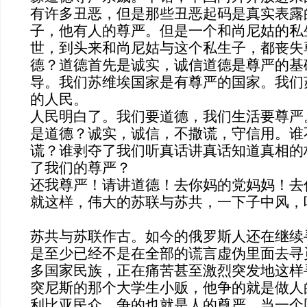
有许多丑恶，但是那些丑恶起码是真实表露
子，他有人的尊严。但是一个和尚尼姑的私
世，到头来和尚尼姑与这个私生子，都丧失
德？道德首先是诚实，诚信道德是尊严的基
导。我们苏维埃国家是有尊严的国家。我们
的人民。
人民明白了。我们要道德，我们生活要尊严
是道德？诚实，诚信，不撒谎，守信用。谁
谎？谁剥夺了我们听真话讲真话知道真相的
了我们的尊严？
还我尊严！请讲道德！去你妈的党妈妈！去
就这样，伟大的苏联与苏共，一下子中风，
苏共与苏联作古。如今的俄罗斯人还在继续
是至少已经不是在全部的谎言虚伪里面去寻
多国家民族，正在痛苦甚至激烈突发地这样
突尼斯的那个大学生小贩，他争的就是做人
利比亚民众，争的也就是人的尊严。当一个