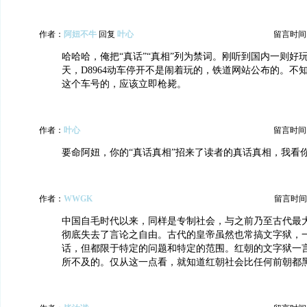
作者：
阿妞不牛
回复
叶心
留言时间：20
哈哈哈，俺把“真话”“真相”列为禁词。刚听到国内一则好
天，D8964动车停开不是闹着玩的，铁道网站公布的。不
这个车号的，应该立即枪毙。
作者：
叶心
留言时间：20
要命阿妞，你的“真话真相”招来了读者的真话真相，我看你怎么
作者：
WWGK
留言时间：20
中国自毛时代以来，同样是专制社会，与之前乃至古代最
彻底失去了言论之自由。古代的皇帝虽然也常搞文字狱，
话，但都限于特定的问题和特定的范围。红朝的文字狱一
所不及的。仅从这一点看，就知道红朝社会比任何前朝都