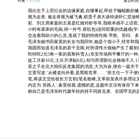
作者：
毕汝谐
留言时间：20
我出生于上层社会的边缘家庭,自懂事起,即处于蝙蝠般的尴尬
视为走兽, 被走兽视为被飞禽;权贵子弟大谈特谈怀仁堂放
彩、刘主席家宴的主菜是红烧对虾等等,我根本插不上话茬;
小时有尿床的毛病,得一外号:尿炕包)连同双重的优越感(学
交迫着我幼小的心灵,造就了我的特殊性格:早熟、苦闷、多
毛泽东秘书田家英的长女与我同年,她是个假小子,经常和我
我因而知道毛泽东的若干丑闻,对所谓伟大领袖产生了最初
吃特吃2元5角一客的莫斯科雪人(东安市场和平餐厅的一种
徒工月薪16元,士兵月津贴6元),却与所谓新社会格格不入.1
若之子在北大组织反党集团的消息,大为兴奋,便在一篇关
文里写道:’从楼道向外看,是黑暗世界……’班主任一下子
笔,将该文交给校长方玄初(笔名敢峰,文革前发表许多理论文
内定为’异路人’,备受歧视.遗憾的是,这篇作文没有保存下来
称自己是毛泽东时代最年轻的持不同政见者、全国罕见的反