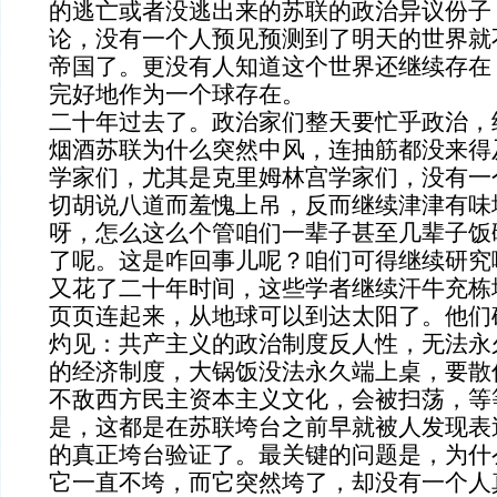
的逃亡或者没逃出来的苏联的政治异议份子
论，
没有一个人预见预测到了明天的世界就
帝国了。更没有人知道这个世界还继续存在
完好地作为一个球存在。
二十年过去了。政治家们整天要忙乎政治，
烟酒苏联为什么突然中风，连抽筋都没来得
学家们，尤其是克里姆林宫学家们，没有一
切胡说八道而羞愧上吊，反而继续津津有味
呀，怎么这么个管咱们一辈子甚至几辈子饭
了呢。这是咋回事儿呢？咱们可得继续研究
又花了二十年时间，这些学者继续汗牛充栋
页页连起来，从地球可以到达太阳了。他们
灼见：共产主义的政治制度反人性，无法永
的经济制度，大锅饭没法永久端上桌，要散
不敌西方民主资本主义文化，会被扫荡，等
是，这都是在苏联垮台之前早就被人发现表
的真正垮台验证了。最关键的问题是，为什
它一直不垮，而它突然垮了，却没有一个人