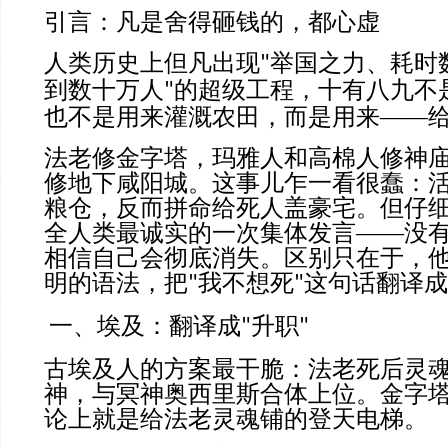
引言：凡是舍得砸钱的，都心虚
人类历史上但凡出现
举国之力、耗时
"
到数十万人
的超级工程，十有八九不
"
也不是用来灌溉农田，而是用来——
法老修金字塔，玛雅人和高棉人修神
修地下咸阳城。这事儿乍一看很蠢：
粮仓，反而拼命给死人盖豪宅。但仔
全人类最诚实的一次集体发言——没
相信自己会彻底消失。区别只在于，
明的语法，把
我不想死
这句话翻译成
"
"
一、埃及：翻译成
升职
"
"
古埃及人的方案最干脆：法老死后灵
神，与冥神奥西里斯合体上位。金字
论上就是给法老灵魂铺的登天电梯。