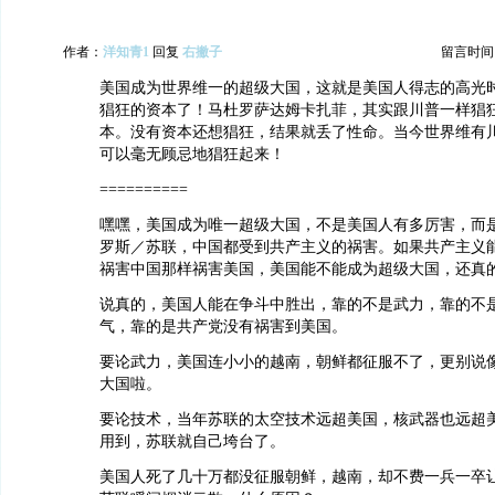
作者：
洋知青1
回复
右撇子
留言时间：20
美国成为世界维一的超级大国，这就是美国人得志的高光
猖狂的资本了！马杜罗萨达姆卡扎菲，其实跟川普一样猖
本。没有资本还想猖狂，结果就丢了性命。当今世界维有
可以毫无顾忌地猖狂起来！
==========
嘿嘿，美国成为唯一超级大国，不是美国人有多厉害，而
罗斯／苏联，中国都受到共产主义的祸害。如果共产主义
祸害中国那样祸害美国，美国能不能成为超级大国，还真
说真的，美国人能在争斗中胜出，靠的不是武力，靠的不
气，靠的是共产党没有祸害到美国。
要论武力，美国连小小的越南，朝鲜都征服不了，更别说
大国啦。
要论技术，当年苏联的太空技术远超美国，核武器也远超
用到，苏联就自己垮台了。
美国人死了几十万都没征服朝鲜，越南，却不费一兵一卒