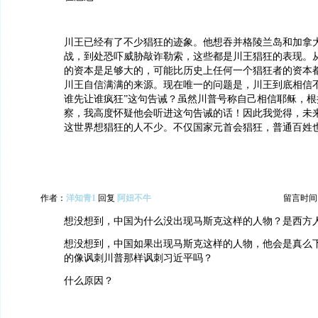
川王已经有了不少猖狂的迹象。他想吞并格陵兰岛和加拿
战，到处恐吓威胁敲诈勒索，这些都是川王猖狂的表现。
的资本是足够大的，可能比历史上任何一个猖狂者的资本
川王自信满满的来源。现在唯一的问题是，川王到底相信不
谁先让谁疯狂”这句告诫？虽然川普号称自己相信耶稣，根
察，我高度怀疑他会听进这句告诫的话！因此我觉得，未
这世界想猖狂的人不少。不仅国家元首会猖狂，普通百姓
作者：
洋知青1
回复
阿妞不牛
留言时间：20
想没想到，中国为什么没出现马斯克这样的人物？是西方
想没想到，中国如果出现马斯克这样的人物，他会是真么
的像讽刺川普那样讽刺习近平吗？
什么原因？