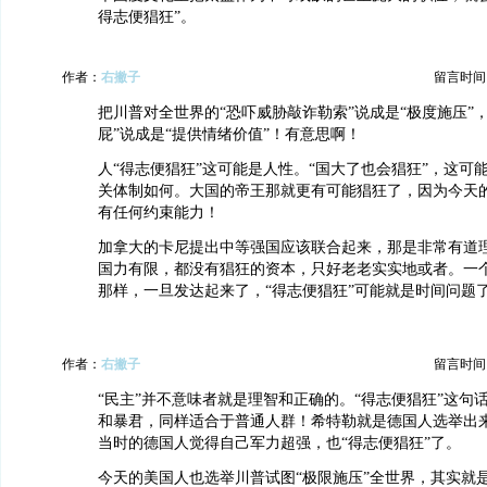
得志便猖狂”。
作者：
右撇子
留言时间：20
把川普对全世界的“恐吓威胁敲诈勒索”说成是“极度施压”
屁”说成是“提供情绪价值”！有意思啊！
人“得志便猖狂”这可能是人性。“国大了也会猖狂”，这可
关体制如何。大国的帝王那就更有可能猖狂了，因为今天
有任何约束能力！
加拿大的卡尼提出中等强国应该联合起来，那是非常有道
国力有限，都没有猖狂的资本，只好老老实实地或者。一
那样，一旦发达起来了，“得志便猖狂”可能就是时间问题了
作者：
右撇子
留言时间：20
“民主”并不意味者就是理智和正确的。“得志便猖狂”这句
和暴君，同样适合于普通人群！希特勒就是德国人选举出
当时的德国人觉得自己军力超强，也“得志便猖狂”了。
今天的美国人也选举川普试图“极限施压”全世界，其实就