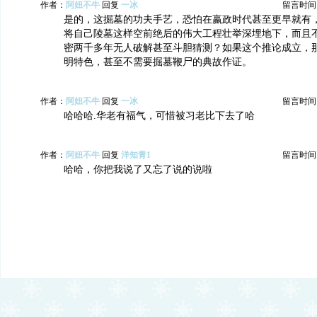
作者：
阿妞不牛
回复
一冰
留言时间：20
是的，这掘墓的功夫手艺，恐怕在嬴政时代甚至更早就有
将自己陵墓这样空前绝后的伟大工程壮举深埋地下，而且
密两千多年无人破解甚至斗胆猜测？如果这个推论成立，
明特色，甚至不需要掘墓鞭尸的典故作证。
作者：
阿妞不牛
回复
一冰
留言时间：20
哈哈哈.华老有福气，可惜被习老比下去了哈
作者：
阿妞不牛
回复
洋知青1
留言时间：20
哈哈，你把我说了又忘了说的说啦