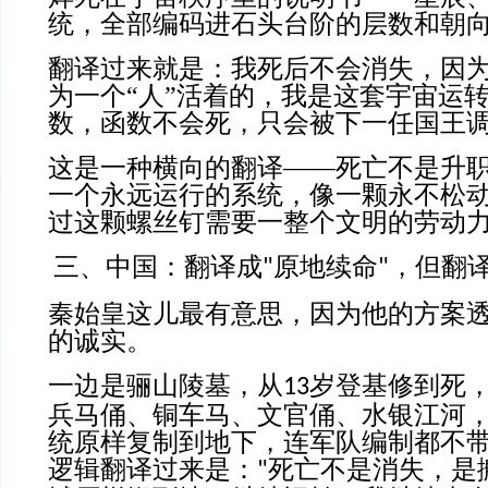
统，全部编码进石头台阶的层数和朝
翻译过来就是：我死后不会消失，因
为一个“人”活着的，我是这套宇宙运
数，函数不会死，只会被下一任国王
这是一种横向的翻译——死亡不是升
一个永远运行的系统，像一颗永不松
过这颗螺丝钉需要一整个文明的劳动
三、中国：翻译成
原地续命
，但翻
"
"
秦始皇这儿最有意思，因为他的方案
的诚实。
一边是骊山陵墓，从
岁登基修到死
13
兵马俑、铜车马、文官俑、水银江河
统原样复制到地下，连军队编制都不
逻辑翻译过来是：
死亡不是消失，是
"