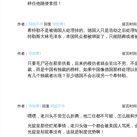
样任他随便拿捏！
作者：
阿妞不牛
回复
洋知青1
留言时间：20
希特勒不是被德国人处理掉的。德国人只是浩劫之后处理
特勒斯大林毛泽东，本国民众都被绑架了，只能陪葬或者
作者：
洋知青1
留言时间：20
只要毛尸还在那里供着，后来的模仿者就会呈出不穷。不
裁，而是中国有独裁的榜样。如果中国像德国那样处理以
有几个独裁者出现？至少德国不会出现另一个希特勒。
作者：
洋知青1
回复
阿妞不牛
留言时间：20
嘿嘿，老川头不管怎么折腾，他三任都不可能，怎么能和
光腚皇那些烂尾事情，老川头做一个都会被美国人骂死，
光腚皇却屁事没有，这就是制度优势啊！