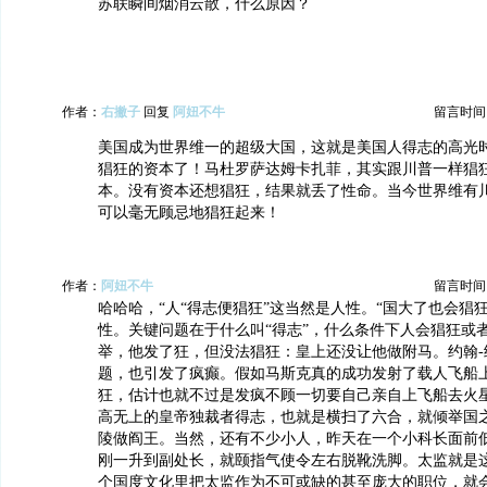
苏联瞬间烟消云散，什么原因？
作者：
右撇子
回复
阿妞不牛
留言时间：20
美国成为世界维一的超级大国，这就是美国人得志的高光
猖狂的资本了！马杜罗萨达姆卡扎菲，其实跟川普一样猖
本。没有资本还想猖狂，结果就丢了性命。当今世界维有
可以毫无顾忌地猖狂起来！
作者：
阿妞不牛
留言时间：20
哈哈哈，“人“得志便猖狂”这当然是人性。“国大了也会猖
性。关键问题在于什么叫“得志”，什么条件下人会猖狂或
举，他发了狂，但没法猖狂：皇上还没让他做附马。约翰-
题，也引发了疯癫。假如马斯克真的成功发射了载人飞船
狂，估计也就不过是发疯不顾一切要自己亲自上飞船去火
高无上的皇帝独裁者得志，也就是横扫了六合，就倾举国
陵做阎王。当然，还有不少小人，昨天在一个小科长面前
刚一升到副处长，就颐指气使令左右脱靴洗脚。太监就是
个国度文化里把太监作为不可或缺的甚至庞大的职位，就会