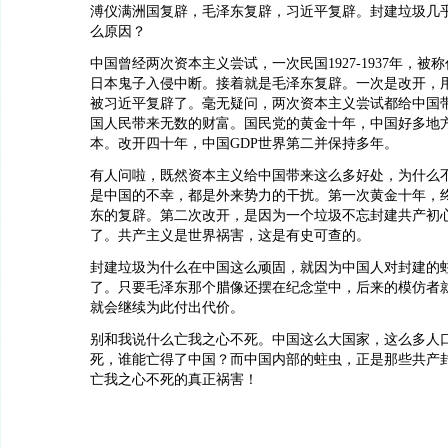
溥仪满洲国复辟，毛泽东复辟，习近平复辟。封建垃圾几
么原因？
中国曾经两次资本主义尝试，一次民国1927-1937年，被
日本鬼子入侵中断。接着就是毛泽东复辟。一次是改开，
被习近平复辟了。毫无疑问，两次资本主义尝试都给中国
国人民带来无数的财富。国民党的黄金十年，中国好多地
本。改开四十年，中国GDP世界第二并保持多年。
有人问啦，既然资本主义给中国带来这么多好处，为什么
是中国的不幸，都是外来势力的干扰。第一次黄金十年，
东的复辟。第二次改开，是因为一个垃圾不忘封建共产初
了。共产主义是世界祸害，这是有史可查的。
封建垃圾为什么在中国这么顽固，就因为中国人对封建的
了。只要毛泽东那个腊像还摆在纪念堂中，后来的模仿者
就会继续为此付出代价。
别和我说什么亡我之心不死。中国这么大国家，这么多人
死，谁能亡得了中国？而中国内部的蛀虫，正是那些共产
亡我之心不死的真正祸害！