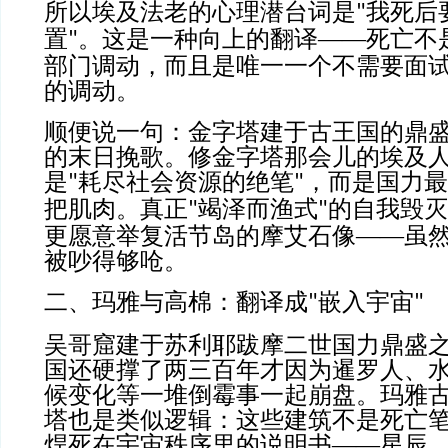
所以埃及法老的心理潜台词是
我死后
"
置
。这是一种向上的翻译——死亡不
"
部门调动，而且是唯一一个不需要面
的调动。
顺便说一句：金字塔建于古王国的鼎
的末日挽歌。修金字塔那会儿的埃及
是
耗尽社会资源的绝笔
，而是国力最
"
"
把肌肉。真正
竭泽而渔式
的自我毁灭
"
"
更愿意举复活节岛的摩艾石像——虽
被吵得够呛。
二、玛雅与高棉：翻译成
嵌入宇宙
"
"
吴哥窟建于苏利耶跋摩二世国力鼎盛
国还硬撑了两三百年才因为暹罗人、
候变化等一堆倒霉事一起崩盘。玛雅
塔也是类似逻辑：这些建筑不是死亡
焊死在宇宙秩序里的说明书——星辰