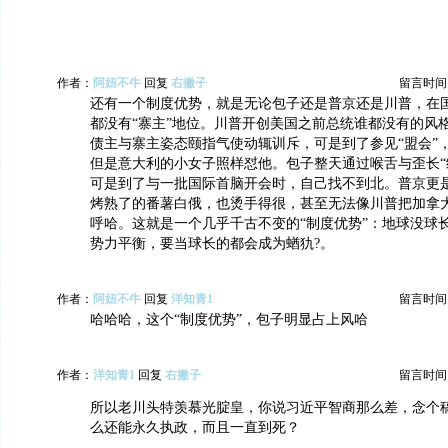
作者：
阿妞不牛
回复
右撇子
留言时间：20
还有一个制度优势，就是无论包子还是普京还是川普，在
都没有“寨主”地位。川普开创美国之前总统谁都没有的风
债主与寨主姿态颐指气使动辄训斥，可是到了参见“盟会”
但是意大利的小女子照样怼他。包子整天通过喉舌与歪长“
可是到了与一批国际首脑开会时，自己找不到北。普京更
烤熟了的番薯白俄，也烫手得很，甚至无法像川普把加拿
呼哈。这就是一个几乎千古不变的“制度优势”：地球没球
势力平衡，要当球长的都会成为蝤犰?。
作者：
阿妞不牛
回复
洋知青1
留言时间：20
哈哈哈，这个“制度优势”，包子明显占上风哈
作者：
洋知青1
回复
右撇子
留言时间：20
所以老川头特羡慕光腚皇，你说习近平智商那么差，念个
么还能永久执政，而且一直到死？