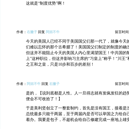
这就是“制度优势”啊！
作者：
右撇子
回复
阿妞不牛
留言时间：20
今天的美国人已经不同于美国国父们那一代了，就像今天
们难以忘怀的那个古希腊了！美国国父们制定的制度的确
但这并不能阻止今天的美国人内心里渴望国王！中共国的制
上”这种职位，但这并影响习主席的“习皇上”称乎！“川王”
之王和之皇，只是10步和百步的差别！
作者：
阿妞不牛
回复
右撇子
留言时间：20
是的，【说到底都是人性。人一旦得志就有发疯发狂的趋
便会不可收拾了！】
于是美利坚创立了一整套制约，首先是没有国王，接着是
总统最多只能干两届，至于两届内是否可以举国之力给自
着办。我要是包子，不趁机会给自己修建完成一座地上雄