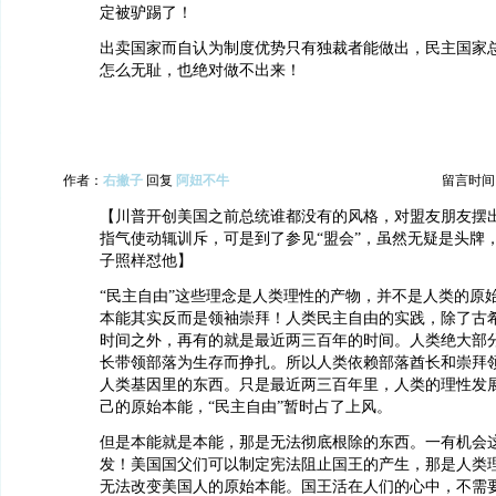
定被驴踢了！
出卖国家而自认为制度优势只有独裁者能做出，民主国家
怎么无耻，也绝对做不出来！
作者：
右撇子
回复
阿妞不牛
留言时间：20
【川普开创美国之前总统谁都没有的风格，对盟友朋友摆
指气使动辄训斥，可是到了参见“盟会”，虽然无疑是头牌
子照样怼他】
“民主自由”这些理念是人类理性的产物，并不是人类的原
本能其实反而是领袖崇拜！人类民主自由的实践，除了古
时间之外，再有的就是最近两三百年的时间。人类绝大部
长带领部落为生存而挣扎。所以人类依赖部落酋长和崇拜
人类基因里的东西。只是最近两三百年里，人类的理性发
己的原始本能，“民主自由”暂时占了上风。
但是本能就是本能，那是无法彻底根除的东西。一有机会
发！美国国父们可以制定宪法阻止国王的产生，那是人类
无法改变美国人的原始本能。国王活在人们的心中，不需