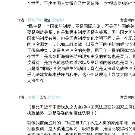
全世界。不少美国人觉得自己世界超强，也“得志便猖狂”
作者：
阿妞不牛
回复
洋知青1
留言时间：20
“民主是一个国家的制度，不是国际准则，不是国与国的关
要是利益关系，但是和民主制度还是有关系。国与国之间
国家的制度有关。但是国家制度文化文明不同，是一个现
的冲突源之一，比如二战冷战，以及当下的伊朗朝鲜台湾
于俄乌冲突，则是各种冲突的交叠。用千年一贯的国家地
今世界，是米尔斯海姆等结构现实主义的睿智也是盲点。
度看待，是捷克前总统哈维尔以及亨廷顿的敏锐也是盲点
点是看到国际冲突与战争的动因，盲点是无法避免战争冲
乎无法建立基本秩序与和平。这不但从理论上导致大国无
无法生存。
作者：
右撇子
回复
洋知青1
留言时间：20
【相比习近平不费吹灰之力拿掉中国宪法里面的国家主席
执政铺路，这是妥妥的制度优势啊！】
就像我前面提到的，“民主自由”并不是人类的原始本能，
经验教训。是人类通过学习，吸取教训，推理比较得出的
始本能是领袖崇拜，希望救世主帮他们解决问题。那是几