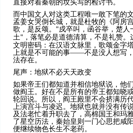
直接对着秦朝的坟头写的检讨书。
而中国文人对这类工程唯一敢下笔的
孟姜女哭倒长城，就是杜牧的《阿房
歌，是反颂。
戍卒叫，函谷举，楚人
"
土
，落笔必是道德清算，不是礼赞。
"
文明密码：在汉语文脉里，歌颂金字
上就是不可能的事——不是没人想写
法存在。
尾声：地狱不必天天政变
如果帝王们都知道并相信地狱说，他
做阎王。好在不是所有的帝王都知晓
轮回说。所以，阎王殿里不会挤满历
上演宫斗与凌迟。地狱也就并没有传
及法老忙着升职去了，高棉国王和玛
了星空历法，秦始皇则一门心思把咸
便继续物色长生不老药。