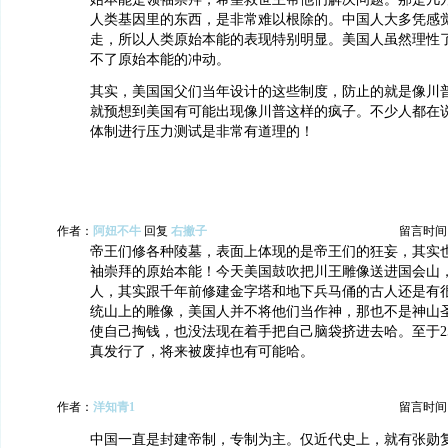
人类基因里的东西，是非常难以根除的。中国人大多凭感
走，所以人类原始本能的表现特别明显。美国人虽然理性
不了原始本能的冲动。
其实，美国国父们当年设计的这些制度，防止的就是像川
就预想到美国有可能出现像川普这样的疯子。不少人都在
体制进行压力测试是非常有道理的！
作者：
阿妞不牛
回复
右撇子
留言时间：20
帝王们修各种陵墓，表面上体现的是帝王们的狂妄，其实
袖崇拜的原始本能！今天美国鼓吹把川王雕像送进国会山
人，其实跟千年前修建金字塔和地下兵马俑的古人还是有
统山上的雕像，美国人并不将他们当作神，那也不是神山
使自己掏钱，也没法现在着手把自己脑袋挤进去哈。至于2
真发行了，将来被废掉也有可能哈。
作者：
洋知青1
留言时间：20
中国一直是封建帝制，专制为主。仅近代史上，就有张勋