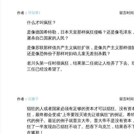
作者：
洋知青1
留言时间：20
什么才叫疯狂？
是像德国希特勒，日本天皇那样疯狂侵略？还是像毛泽东
屠杀自己国家的人民？
是像苏联那样借共产主义疯狂扩张，是像共产主义那样借
还是像恐怖份子那样对妇幼儿童无差别杀戮？
老川头第一任时很疯狂，结果第二任就让人给弄了下去。
三任已经没希望了。
作者：
右撇子
留言时间：20
猖狂的人或者国家必须有足够的资本才可以猖狂。没有资
狂，最终都会变成“上帝要毁灭谁先让谁疯狂”的例证。希
代的例子。最近的例子就普京大帝。普大帝不是没有资本
狂了一半发现自己猖狂不动了。想吞下乌克兰，结果吞不
在尴尬！