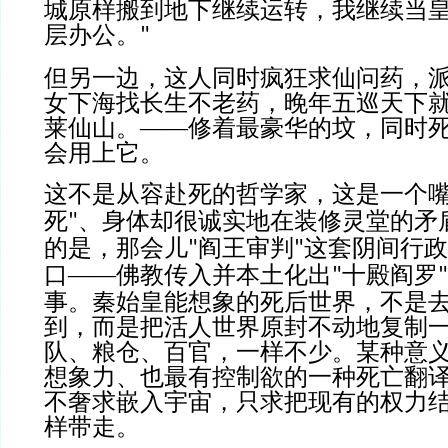
城原样搬到地下继续运转，我继续当
层办公。
"
但另一边，这人同时疯狂求仙问药，
女下海找长生不老药，晚年五巡天下
莱仙山。——修着最豪华的坟，同时
会用上它。
这不是从容赴死的哲学家，这是一个
死
、身体却很诚实地在装修灵堂的矛
"
的是，那会儿
阎王审判
这套阴间行政
"
"
口——佛教传入并本土化出
十殿阎罗
"
"
事。秦始皇能想象的死后世界，不是
到，而是把活人世界原封不动地复制
队、粮仓、百官，一样不少。某种意
想象力、也最有控制欲的一种死亡翻
不奢求嵌入宇宙，只求把现有的权力
样带走。