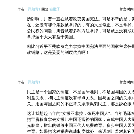
作者：
洋知青1
回复
右撇子
留言时间：20
所以啊，川普一直在试着改变美国宪法。可是不幸的是，
在，还没有哪个条款被拿掉的，有的只是修正，不是拿掉
公民权的问题，川普试着多种方法拿掉，可是就是没有成
拿掉这个大大有益于美国。
相比习近平不费吹灰之力拿掉中国宪法里面的国家主席任
政铺路，这是妥妥的制度优势啊！
作者：
洋知青1
留言时间：20
民主是一个国家的制度，不是国际准则，不是国与国的关
利益关系，和民主制度没有半点关系。国与国之间的关系
关。用国与国之间的不正常关系来讽刺民主，那是缺心眼
这让我想起当年的“支援亚非拉，饿死中国人“。当年毛泽
把宝贵粮食拿去支援比中国还富裕的国家，造成中国人大
光腚皇，撒出的钱够中国三代人免费教育。多少中国人因
生育。如果把这种祸害说成制度优势，来讽刺川普对其它