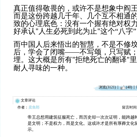
真正值得敬畏的，或许不是想象中阎
而是这份跨越几千年、几个互不相通
致的心理底色：没有一个握有绝对权
好承认
生必死到此为止
这个“八字
"人
"
而中国人后来悟出的智慧，不是不修
后，学会了闭嘴——不写颂，只写赋
埋。这大概是所有
拒绝死亡的翻译
里
"
"
耐人寻味的一种。
浏览(3121)
(40)
文章评论
作者：
卖鱼郎
留言时间：20
帝王总想用建筑征服死亡，而历史却一次次证明，能跨越
是文明；不是权力，而是文化。这或许才是所有厚葬文化
示。