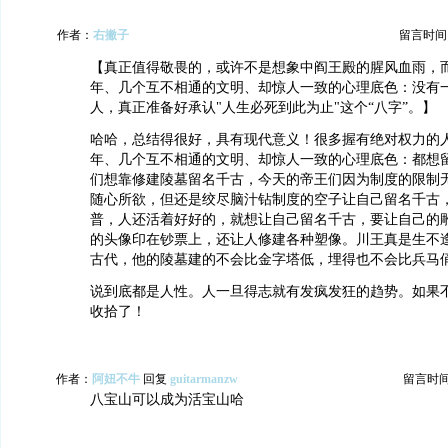
作者：
右撇子
留言时间：20
【真正值得敬畏的，或许不是想象中阎王殿的腥风血雨，
年、几个互不相通的文明、却惊人一致的心理底色：没有
人，真正准备好承认"人生必死到此为止"这个“八字”。】
哈哈，总结得很好，具有现代意义！很多握有绝对权力的
年、几个互不相通的文明、却惊人一致的心理底色：都想
们想靠修建陵墓留名千古，今天的帝王们因为制度的限制
随心所欲，但还是绞尽脑汁钻制度的空子让自己留名千古
普，人还活着好好的，就想让自己留名千古，要让自己的
的头像印在钞票上，还让人修建各种塑像。川王真是生不
古代，他的陵墓建的不会比金字塔低，埋得也不会比兵马俑浅
说到底都是人性。人一旦得志就有发疯发狂的趋势。如果
收拾了！
作者：
阿妞不牛
回复
guitarmanzw
留言时间：2
八宝山可以成为活宝山哈