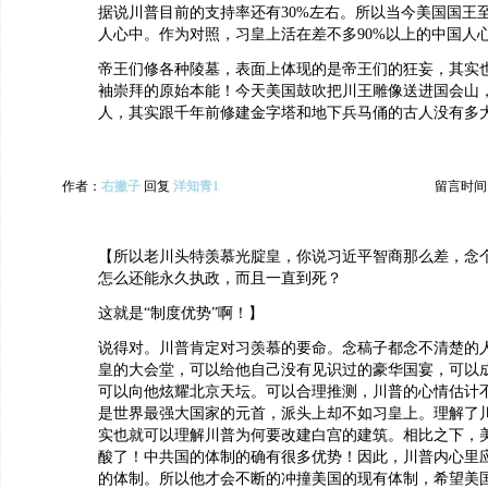
据说川普目前的支持率还有30%左右。所以当今美国国王至
人心中。作为对照，习皇上活在差不多90%以上的中国人
帝王们修各种陵墓，表面上体现的是帝王们的狂妄，其实
袖崇拜的原始本能！今天美国鼓吹把川王雕像送进国会山
人，其实跟千年前修建金字塔和地下兵马俑的古人没有多
作者：
右撇子
回复
洋知青1
留言时间：20
【所以老川头特羡慕光腚皇，你说习近平智商那么差，念
怎么还能永久执政，而且一直到死？
这就是“制度优势”啊！】
说得对。川普肯定对习羡慕的要命。念稿子都念不清楚的
皇的大会堂，可以给他自己没有见识过的豪华国宴，可以
可以向他炫耀北京天坛。可以合理推测，川普的心情估计
是世界最强大国家的元首，派头上却不如习皇上。理解了
实也就可以理解川普为何要改建白宫的建筑。相比之下，
酸了！中共国的体制的确有很多优势！因此，川普内心里
的体制。所以他才会不断的冲撞美国的现有体制，希望美