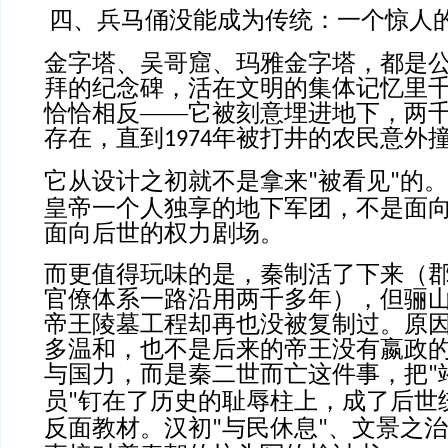
四、兵马俑没能成为传统：一个惊人
金字塔、吴哥窟、玛雅金字塔，都是
拜的纪念碑，活在文明的集体记忆里
恰恰相反——它被刻意埋进地下，两
存在，直到
年被打井的农民意外
1974
它从设计之初就不是拿来
被看见
的。
"
"
皇帝一个人独享的地下军团，不是面
面向后世的权力剧场。
而更值得玩味的是，秦制活了下来（
官僚体系一路沿用两千多年），但骊
帝王陵墓工程却再也没被复制过。原
多温和，也不是后来的帝王没有嬴政
与国力，而是秦二世而亡这件事，把
"
员
钉在了历史的耻辱柱上，成了后世
"
反面教材。汉初
与民休息
、文景之治
"
"