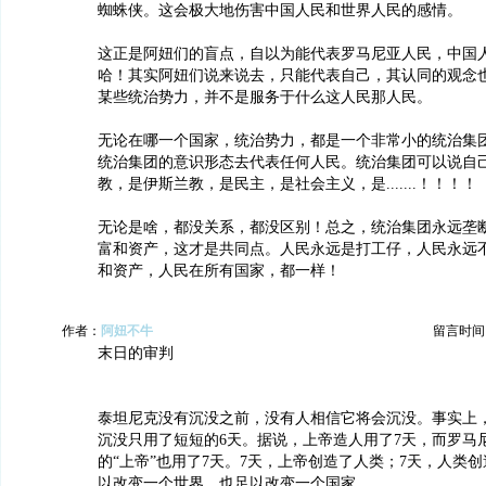
蜘蛛侠。这会极大地伤害中国人民和世界人民的感情。
这正是阿妞们的盲点，自以为能代表罗马尼亚人民，中国
哈！其实阿妞们说来说去，只能代表自己，其认同的观念
某些统治势力，并不是服务于什么这人民那人民。
无论在哪一个国家，统治势力，都是一个非常小的统治集
统治集团的意识形态去代表任何人民。统治集团可以说自
教，是伊斯兰教，是民主，是社会主义，是.......！！！！
无论是啥，都没关系，都没区别！总之，统治集团永远垄
富和资产，这才是共同点。人民永远是打工仔，人民永远
和资产，人民在所有国家，都一样！
作者：
阿妞不牛
留言时间：20
末日的审判
泰坦尼克没有沉没之前，没有人相信它将会沉没。事实上
沉没只用了短短的6天。据说，上帝造人用了7天，而罗马
的“上帝”也用了7天。7天，上帝创造了人类；7天，人类
以改变一个世界，也足以改变一个国家。