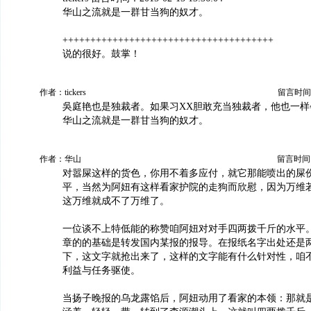
华山之流就是一群甘当狗的奴才。
++++++++++++++++++++++++++++++++++++++
说的很好。鼓掌！
作者：tickers
留言时间：20
吳庭艳也是独裁者。如果习XX胆敢充当独裁者，他也一样
华山之流就是一群甘当狗的奴才。
作者：华山
留言时间：20
对嚣屎这样的货色，你用不着多应付，就它那能喷出的屎
平，当然为阿妞有这样看家护院的走狗而欣慰，因为万维
这万维就成不了万维了。
一位谈不上特低能的称赞咱阿妞对对手四两拨千斤的水平
章的的基础是转发国内某报的报导。在报纸名字出处还是
下，这文字就抢出来了，这样的文字能有什么针对性，咱
利益与任务驱使。
当扬子晚报的乌龙露馅后，阿妞动用了看家的本领：那就