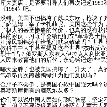
库夫妻店，是否要引导人们再次记起1989
《1984》吧。
没错。美国不但搞垮了苏联东欧，枪决了
了萨达姆，宰了卡扎菲呢。美国这些作为
了极大的甚至惨痛的代价，也真的没有获
掉的家伙，习近平会给他们立“革命烈士伟
江泽民胡锦涛有给他们默哀致敬吗？世界
教科书中大书甚至提及这些世界“杰出反
烈士”吗？俄罗斯人东欧人伊拉克人利比
人民来教育他们的后代，永远铭记这些“民
哪天金胖子也被美国搞垮了，升天了，真
气昂昂再次跨越鸭绿江为他们复仇吗？
金胖子不会倒，是美国心软中国强大吗？
奥赛斯库拥有的脑残炮灰多？
你们可以说中国人民如何聪明智慧，坚定
党。但是不要说俄罗斯人哈萨克人蒙古人