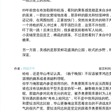
一段历史上的黑暗。
89年前曾在布加勒斯特机场，看到的乘客感觉都是来自乡
的装束，一群妇女窝缩地坐着，那异样的眼光和怯懦神情
还记得。在周围拍照，正要按快门，突然传来意外的哨子
一个持枪的军人冲过来，用手强烈示意，这里不许拍照，
吓了我一跳！后来注意到，很多建筑前都有军人站岗。
小卖铺里货品贫乏，稀疏的摆落。不过居然看到了来自中
糖果。
另一方面，美感的是那里鲜花盛满的公园，欧式的乡野，
深蓝。
作者：
阿妞不牛
留言时间：20
哈哈，还是华山考证认真。《杨子晚报》不应该被李鸿忠
源潮的嫡系或者弟媳料理呢。
你学习俺那篇内参是很用功的。齐奥赛斯库当年反法西斯
谁也没有说林彪在平型关是皇协军一样。赫鲁晓夫保卫斯
呢。那篇内参对此有充分的肯定。被齐奥赛斯库册封为上
军待遇的那条狗“考布上校同志”，可不是中情局训练的吧
和爱扯淡同志比较，华山更像俺这里恶毒攻击的不讲战友
气的假共产党。爱扯淡同志则是坚定的跟着齐奥赛斯库面对