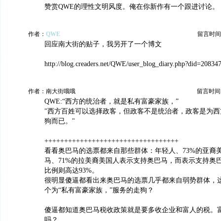
赞赏QWE的理性文明风度。俺在你新作有一个跟进讨论。
作者：
QWE
留言时间：20
回应南大街的贴子，我另开了一个博文
http://blog.creaders.net/QWE/user_blog_diary.php?did=20834
作者：南大街哦哦
留言时间：20
QWE:“西方的统治者，就是私有富豪家族，”
"西方百姓可以选择政客，但政客不是统治者，政客是为西
狗而已。"
++++++++++++++++++++++++++++++++++
看看奥巴马的选票都来自那些群体：年轻人、73%的亚裔
马、71%的拉美裔美国人表示支持奥巴马，而表示支持奥
比例则高达93%。
很明显傻逼都看出来奥巴马的选票几乎都来自弱势群体，
个为“私有富豪家族，”服务的走狗？
傻逼都知道奥巴马税收政策就是要多收企业和富人的税。
吗？