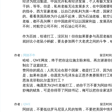
经济为统治集团。中国允许私有经济发展，个人有极大发
干妈，等等。但是，私有老板无论发展多大，在中国都要
的指令。西方富豪老板，以自己的私利为第一考虑，国家
的。看看美国高铁为什么搞不起来，因为石油老板，航空
老板，都不高兴啊！但中国政府可以以国家利益，发展高
不利，对航空公司不利，对石油公司不利。
作为百姓，给谁打工，没区别！但你如果要参与高层老板
就好比小老鼠小蚂蚁，要去参加两个大老虎之间的斗争，
作者：
阿妞不牛
留言时间：20
哈哈，QWE网友，终于把你这位施主盼来啦。再次谢谢你
制出了这篇妞文。
赞同你的观点；人民无论在那个国家，都是打工仔。因为
是，如果有选择，你愿意为毛泽东金正恩齐奥赛斯库打工
恩洛克菲勒比尔盖茨打工？
老实说，俺愿意为QWE老板打工，劝你千万不要为阿妞书
炒俺的鱿鱼，可是你得罪了阿妞书记，俺可以把你全家送
作者：
QWE
留言时间：20
阿妞说，不要低估罗马尼亚人民的智商，不要把美国中情