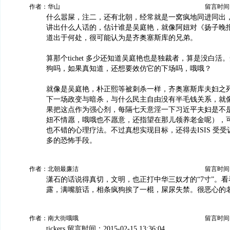
作者：华山
留言时间：20
什么嚣屎，注二，还有北朝，经常就是一窝疯地同进同出
讲出什么人话的，估计谁是吴庭艳，就像阿妞对《扬子晚
道出于何处，很可能认为是齐奥塞斯库的兄弟。
算那个tichet 多少还知道吴庭艳也是独裁者，算是没白活
狗吗，如果真知道，还想要效仿它的下场吗，哦哦？
就像是吴庭艳，朴正熙等被刺杀一样，齐奥塞斯库夫妇之
下一场政变与暗杀，与什么民主自由没有半毛钱关系，就
果把这点作为强心剂，每隔七天意淫一下习近平夫妇是不
妞不情愿，哦哦也不愿意，还指望在那儿领养老金呢），
也不错的心理疗法。不过真想实现目标，还得去ISIS 受
多的恐怖手段。
作者：北朝最廉洁
留言时间：20
潇石的话说得真切，文明，也正打中华三奴才的“7寸”。
露，满嘴脏话，相条疯狗挨了一棍，屎尿失禁。很恶心的
作者：南大街哦哦
留言时间：20
tickers 留言时间：2015-02-15 13:36:04