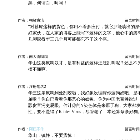
黑，何谓白，呵呵！
作者：朝鲜廉洁
留言时间：20
“对嚣屎这样的货色，你用不着多应付，就它那能喷出的屎
好家伙，在人家的博客上能写下这样的文字，他心中的痛
几脚踩得华三几个月可能都忘不了这个痛。
作者：南大街哦哦
留言时间：20
华山这类疯狗奴才，是有利益的这样汪汪乱叫呢？还是不
搞不懂啊。
作者：注册笔名2
留言时间：20
华三这条疯狗到处乱咬啦，我好象没理睬你这狗奴吧。是
弟啦？你自已看看你那恶心的奴象。你为中国老百姓说过
舔贪官污吏屁眼。估计你的Y染色体是来原于狗，大家都
性，要不是得了Rabies Virus，尽管老了，本还算条条好狗
作者：
阿妞不牛
留言时间：20
华山，镇静，不要震惊！