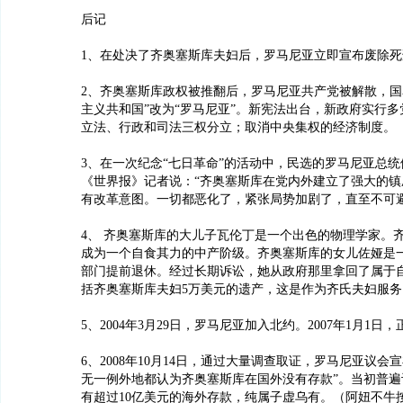
后记
1、在处决了齐奥塞斯库夫妇后，罗马尼亚立即宣布废除死
2、齐奥塞斯库政权被推翻后，罗马尼亚共产党被解散，国
主义共和国”改为“罗马尼亚”。新宪法出台，新政府实行
立法、行政和司法三权分立；取消中央集权的经济制度。
3、在一次纪念“七日革命”的活动中，民选的罗马尼亚总
《世界报》记者说：“齐奥塞斯库在党内外建立了强大的镇
有改革意图。一切都恶化了，紧张局势加剧了，直至不可避
4、 齐奥塞斯库的大儿子瓦伦丁是一个出色的物理学家。
成为一个自食其力的中产阶级。齐奥塞斯库的女儿佐娅是
部门提前退休。经过长期诉讼，她从政府那里拿回了属于
括齐奥塞斯库夫妇5万美元的遗产，这是作为齐氏夫妇服
5、2004年3月29日，罗马尼亚加入北约。2007年1月1日
6、2008年10月14日，通过大量调查取证，罗马尼亚议会
无一例外地都认为齐奥塞斯库在国外没有存款”。当初普遍
有超过10亿美元的海外存款，纯属子虚乌有。（阿妞不牛