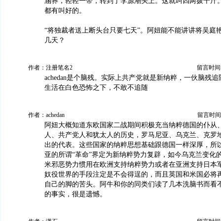
涵养，轻轻一带，转到了李源潮头上。这就叫四两拨千斤
都有叫好的。
“将独裁者送上断头台只要七天”。阿妞能不能讲讲将吴庭
几天？
作者：注册笔名2
留言时间：20
achedan是个脑残。实际上共产党就是新纳粹，一伙脑残
生活在白色恐怖之下，不敢不追随
作者：achedan
留言时间：20
阿妞大概知道东欧国家二战期间积极充当纳粹德国的仆从
人、共产党人和犹太人的历史，罗马尼亚、乌克兰、克罗
出的代表。这些国家的纳粹思想基础跟德国一样深厚，所
亚的所谓“革命”界定为新纳粹势力复辟，如今乌克兰变化
米邪恶势力惯用在欧洲支持纳粹势力或者在亚洲支持日本
奴役世界的手段注定是不会得逞的，而且英国和米国必将
自己的脚的苦头。阿牛和你的同类们读了几本洗脑书而看
的事实，很是遗憾。