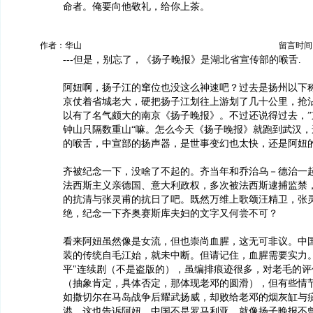
命者。俺要向他敬礼，给你上茶。
作者：华山
留言时间：20
---但是，别忘了，《扬子晚报》是湖北省宣传部的喉舌.
阿妞啊，扬子江的窜位也没这么神速吧？过去是扬州以下
京仗着省城老大，硬把扬子江划往上游划了几十公里，抢
以有了名气颇大的南京《扬子晚报》。不过还说得过去，”
钟山只隔数重山“嘛。怎么今天《扬子晚报》就跑到武汉，
的喉舌，中宣部的扬声器，是世事变幻也太快，还是阿妞
齐被纪念一下，没啥了不起的。齐当年和乔治乌－德治一
法西斯主义亲德国、意大利政权，多次被法西斯逮捕监禁
的抗清与张灵甫的抗日了吧。既然万维上歌颂汪精卫，张
绝，纪念一下齐奥赛斯库夫妇的文字又何尝不可？
看来阿妞虽然像是女流，但也崇尚血腥，这无可非议。中
装的传统自毛江始，就未中断。但请记住，血腥需要实力。
平"连续剧（不是盗版的），虽编排痕迹很多，对老毛的评
（抽象肯定，具体否定，那体现老邓的圆滑），但有些情
如撒切尔在马岛战争后耀武扬威，却败给老邓的烟灰缸与
港。这也告诉阿妞，中国不是罗马利亚，就像扬子晚报不