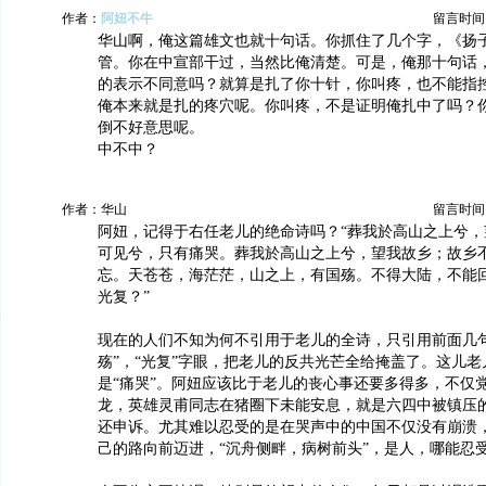
作者：
阿妞不牛
留言时间：20
华山啊，俺这篇雄文也就十句话。你抓住了几个字，《扬
管。你在中宣部干过，当然比俺清楚。可是，俺那十句话
的表示不同意吗？就算是扎了你十针，你叫疼，也不能指
俺本来就是扎的疼穴呢。你叫疼，不是证明俺扎中了吗？
倒不好意思呢。
中不中？
作者：华山
留言时间：20
阿妞，记得于右任老儿的绝命诗吗？“葬我於高山之上兮，
可见兮，只有痛哭。葬我於高山之上兮，望我故乡；故乡
忘。天苍苍，海茫茫，山之上，有国殇。不得大陆，不能
光复？”
现在的人们不知为何不引用于老儿的全诗，只引用前面几句
殇”，“光复”字眼，把老儿的反共光芒全给掩盖了。这儿
是“痛哭”。阿妞应该比于老儿的丧心事还要多得多，不仅
龙，英雄灵甫同志在猪圈下未能安息，就是六四中被镇压
还申诉。尤其难以忍受的是在哭声中的中国不仅没有崩溃
己的路向前迈进，“沉舟侧畔，病树前头”，是人，哪能忍