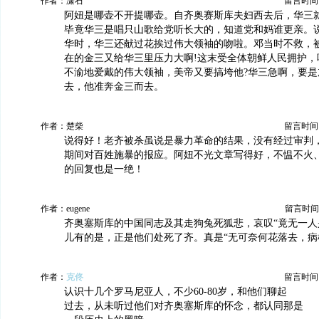
作者：潇石
留言时间：20
阿妞是哪壶不开提哪壶。自齐奥赛斯库夫妇西去后，华三
毕竟华三是唱只山歌给党听长大的，知道党和妈谁更亲。
华时，华三还献过花挨过伟大领袖的吻啦。邓当时不救，
在的金三又给华三里压力大啊!这末受全体朝鲜人民拥护，
不渝地爱戴的伟大领袖，美帝又要搞垮他?华三急啊，要是
去，他准奔金三而去。
作者：楚柴
留言时间：20
说得好！老齐被杀虽说是暴力革命的结果，没有经过审判
期间对百姓施暴的报应。阿妞不光文章写得好，不愠不火
的回复也是一绝！
作者：eugene
留言时间：20
齐奥塞斯库的中国同志及其走狗兔死狐悲，哀叹“竟无一人
儿有的是，正是他们处死了齐。真是“无可奈何花落去，病
作者：
克佟
留言时间：20
认识十几个罗马尼亚人，不少60-80岁，和他们聊起
过去，从未听过他们对齐奥塞斯库的怀念，都认同那是