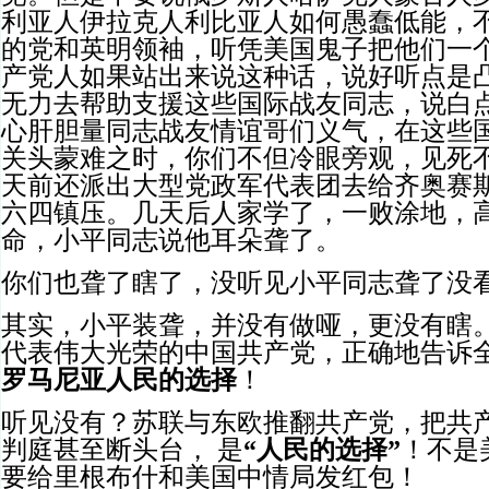
利亚人伊拉克人利比亚人如何愚蠢低能，
的党和英明领袖，听凭美国鬼子把他们一
产党人如果站出来说这种话，说好听点是
无力去帮助支援这些国际战友同志，说白
心肝胆量同志战友情谊哥们义气，在这些
关头蒙难之时，你们不但冷眼旁观，见死
天前还派出大型党政军代表团去给齐奥赛
六四镇压。几天后人家学了，一败涂地，
命，小平同志说他耳朵聋了。
你们也聋了瞎了，没听见小平同志聋了没
其实，小平装聋，并没有做哑，更没有瞎
代表伟大光荣的中国共产党，正确地告诉
罗马尼亚人民的选择
！
听见没有？苏联与东欧推翻共产党，把共
判庭甚至断头台， 是
“人民的选择”
！不是
要给里根布什和美国中情局发红包！