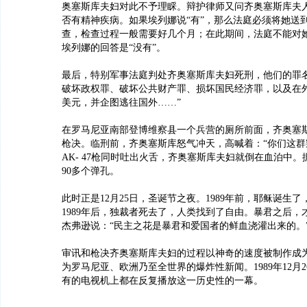
奥塞斯库夫妇对此不予理睬。辩护律师又问齐奥塞斯库夫
否有精神疾病。如果埃列娜说“有”，那么法庭必须将她送
查，检查过程一般需要好几个月；在此期间，法庭不能对
埃列娜的回答是“没有”。
最后，特别军事法庭判处齐奥塞斯库夫妇死刑，他们的罪名
破坏政权罪、破坏公共财产罪、损坏国民经济罪，以及在外
美元，并企图逃往国外……”
在罗马尼亚南部登博维察县一个兵营的厕所前面，齐奥塞
枪决。临刑前，齐奥塞斯库怒气冲天，高喊着：“你们这群
AK- 47枪同时吐出火舌，齐奥塞斯库夫妇就倒在血泊中
90多个弹孔。
此时正是12月25日，圣诞节之夜。1989年前，耶稣诞生
1989年后，独裁者死去了，人类找到了自由。暴君之后，
杰弗逊说：“民主之花是暴君和爱国者的鲜血浇灌出来的。
审讯和枪决齐奥塞斯库夫妇的过程以神奇的速度被制作成
为罗马尼亚、欧洲乃至全世界的爆炸性新闻。1989年12月
有的电视机上都在反复播放这一历史性的一幕。