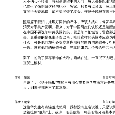
人不伤心不掉泪，特别是绝望中的人们，每天都是以泪洗
也催生了像啊妞这样的职业，哭家。只要有点音讯，马上
直哭得天昏地暗，却不知哭错了坟头。连扬子晚报在哪里
照理擦干眼泪，掩埋好同伴的尸体，应该去战斗，像罗马
消灭对手共产党啊。看来，对于中国阿妞们认识还是清醒
在中国不要说杀中共头脑的头，就是杀个把城管，警察那
失。更重要的是像主子奥巴马，哈珀这样的头脑本应该为
什么，可是他们却和齐奥赛斯库那样的匪首眉来眼去，打
一边。没有他们的枪炮开路，光靠咱姐弟几个去给中共当
罢了，的为了保存革命的火种，咱就在这儿一直哭下去吧
直哭进棺材。
作者：楚柴
留言时间：20
再说了，《扬子晚报“在哪里有那么重要吗？在南京还是在
舌，到哪里都改不了其本质。
作者：楚柴
留言时间：20
这位华先生有点恼羞成怒啊！我都没有点名说谁，只是说
然被扯到“低能”上。或许，咱是低能，可是咱能分清基本