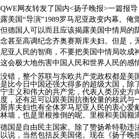
QWE网友转发了国内<扬子晚报>一篇报
露美国“导演”1989罗马尼亚政变内幕。
但德国人可以而且应该揭露美国中情局的
念甚至高调纪念齐奥赛斯库夫妇。但是，
尼亚人民的智商，不要把美国中情局吹成
这会极大地伤害中国人民和世界人民的感
没错，整个苏联与东欧共产党政权都是美
是比今日中国还强大得多的超级大国，除
宁主义和伟大的共产党，代表人类历史方
度，还有足可以跟美国抗衡较量的核武与
斯库夫妇也有全体罗马尼亚人民的衷心爱
林墙，也是里根推倒的呢。里根和美国额
德国是自由民主国家。除了赞扬希特勒违
以说，当然包括反美国佬。现在《扬子晚