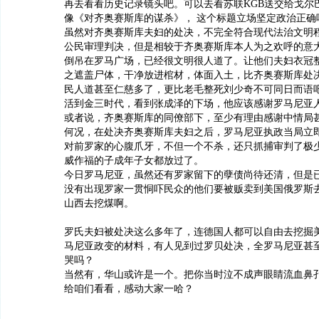
再去看看历史记录镜头吧。可以去看苏联KGB送交给戈尔
像《对齐奥赛斯库的谋杀》， 这个标题立场坚定政治正确
虽然对齐奥赛斯库夫妇的处决，不完全符合现代法治文明
公民审理判决，但是相较于齐奥赛斯库本人为之欢呼的意
倒吊在罗马广场，已经很文明很人道了。让他们夫妇衣冠
之遮盖尸体，干净放进棺材，体面入土，比齐奥赛斯库处
民人道甚至仁慈多了，更比老毛整死刘少奇不可同日而语
活到金三时代，看到张成泽的下场，他应该感谢罗马尼亚
或者说，齐奥赛斯库的同僚部下，至少有理由感谢中情局
何况，在处决齐奥赛斯库夫妇之后，罗马尼亚执政当局立
对前罗家的心腹爪牙，不但一个不杀，还只抓捕审判了极
威作福的子成年子女都放过了。
今日罗马尼亚，虽然还有罗家留下的孽债尚待还清，但是
没有出现罗家一贯恫吓民众的他们要被贩卖到美国俄罗斯
山西去挖煤啊。
罗氏夫妇被处决这么多年了，连德国人都可以自由去挖掘
马尼亚政变的材料，有人见到过罗贝处决，全罗马尼亚甚
哭吗？
当然有，华山或许是一个。把你当时泣不成声眼睛流血鼻
给咱们看看，感动大家一哈？