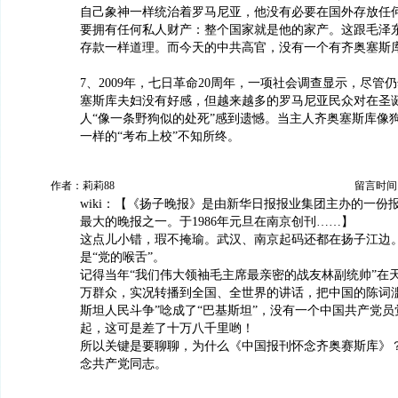
自己象神一样统治着罗马尼亚，他没有必要在国外存放任
要拥有任何私人财产：整个国家就是他的家产。这跟毛泽
存款一样道理。而今天的中共高官，没有一个有齐奥塞斯
7、2009年，七日革命20周年，一项社会调查显示，尽管
塞斯库夫妇没有好感，但越来越多的罗马尼亚民众对在圣
人“像一条野狗似的处死”感到遗憾。当主人齐奥塞斯库像
一样的“考布上校”不知所终。
作者：莉莉88
留言时间：20
wiki：【《扬子晚报》是由新华日报报业集团主办的一份
最大的晚报之一。于1986年元旦在南京创刊……】
这点儿小错，瑕不掩瑜。武汉、南京起码还都在扬子江边
是“党的喉舌”。
记得当年“我们伟大领袖毛主席最亲密的战友林副统帅”在
万群众，实况转播到全国、全世界的讲话，把中国的陈词滥
斯坦人民斗争”唸成了“巴基斯坦”，没有一个中国共产党
起，这可是差了十万八千里哟！
所以关键是要聊聊，为什么《中国报刊怀念齐奥赛斯库》
念共产党同志。