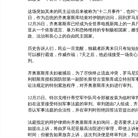
这场突如其来的民主运动后来被称为“十二月事件”，也叫“七
日，作为总统的齐奥塞斯库结束对伊朗的访问，回到罗马
12月26日，齐奥塞斯库已经成为全世界电视新闻上的一具
亚从一个依靠谎言、暴力和恐怖维持的专制极权国家，嬗
政、法治和良心上的自由民主国家。
历史告诉人们，民众一旦觉醒，独裁者距离末日只有短短的
可以横行霸道，作威作福；7天之后，他必须接受一场良
判。
齐奥塞斯库夫妇被捕后，为了尽快终止流血冲突，罗马尼
利耶斯库授权国防部第一副部长斯登古雷斯库成立特别军
讼法规定的特别紧急程序，对齐奥塞斯库夫妇进行审判。
12月25日。特尔戈维什蒂空军中队司令部被改装为临时审
妇在这里接受特别军事法庭的审判。审判团由7人组成，
否认军事法庭的合法性，并在审判时拒绝回答法官提出的
法庭指定的辩护律师向齐奥塞斯库夫妇询问，是否要求上
如提出上诉，将由罗马尼亚最高法院进行审理，即使上诉
时间；但被告如果放弃上诉，这次判决便是终审判决，判