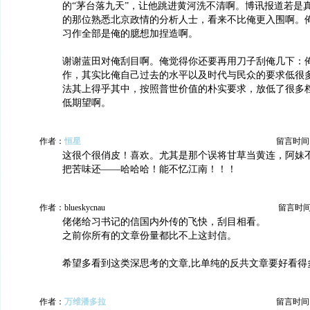
的“茅台落九天”，让他跳进黄河洗不清啊。博讯报道若是
的那位熟悉北京政情的分析人士，看来不比俺更入围啊。
习作全部是俺的臆想加捏造啊。
谢谢蓝田对俺刮目啊。俺觉得你还要再用刀子刮俺几下：
作，其实比俺自己过去的水平以及时代与民众的要求低很
法其上得乎其中，按照普世价值的朴实要求，放低了很多
低期望啊。
作者：
恒星
留言时间：20
这很个很俏皮！喜欢。尤其是那个误将甘草当黄连，阿妹
把苦味还——哈哈哈！能不忆江南！！！
作者：blueskycnau
留言时间：2
佬佬给习书记的信国内外传的飞快，刮目相看。
之前你所有的文章份量都比不上这封信。
希望多看到这类深思考的文章,比单纯的反共文章要好看得
作者：
万维潘多拉
留言时间：20