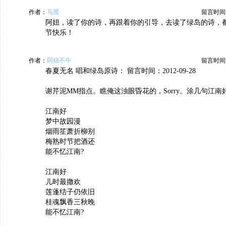
作者：
马黑
留言时间：20
阿妞，读了你的诗，再跟着你的引导，去读了绿岛的诗，
节快乐！
作者：
阿妞不牛
留言时间：20
春夏无名 唱和绿岛原诗： 留言时间：2012-09-28
谢芹泥MM指点。瞧俺这浊眼昏花的，Sorry。涂几句江
江南好
梦中故园漫
烟雨笙萧折柳别
梅熟时节把酒还
能不忆江南?
江南好
儿时最撒欢
莲蓬结子仍依旧
桂魂飘香三秋晚
能不忆江南?