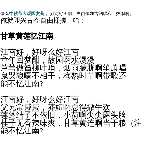
绿岛
中秋节大观园赏菊
， 好诗好图啊。自由体加古韵唱和，热闹啊。
俺就即兴古今自由揉搓一哈：
甘草黄莲忆江南
江南好，好呀么好江南
童年回梦酣，故园啊水漫漫
芦苇做笛柳叶哨，烟雨朦胧啊笙萧唱
鬼哭狼嚎不相干，梅熟时节啊带歌还
能不忆江南?
江南好，好呀么好江南
父兄常戚戚，莽妞啊总得撒牛欢
莲蓬结子不依旧，小荷啊尖尖露头脸
桂子无香辣味爽，甘草黄连啊当干粮（
能不忆江南?