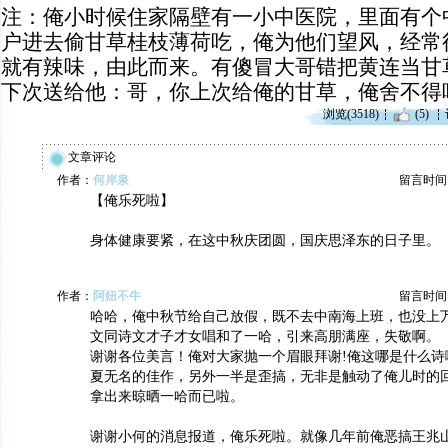
注：
俺小时候住家隔壁有一小中医院，里面有个
户进去偷甘草桂枝薄荷吃，俺为他们望风，经常
就有辣味，由此而来。有傻冒大哥错把黄连当甘
下次送给他：哥，你上次给俺的甘草，俺舍不得
浏览(3518)
(5)
文章评论
作者：
何岸泉
留言时间：20
【俺乐死啦】
身体健康要紧，在这中秋庆团圆，国庆思泽东的日子里。
作者：
阿妞不牛
留言时间：20
哈哈，俺中秋节给自己放假，既不去中南海上班，也没上
文同诗文才子才女唱和了一哈，引来高朋满座，失敬啊。
谢谢各位美言！俺对大家抛一个眉眼拜谢!俺这哪是什么诗
夏无名的佳作，另外一半是歪搞，无非是触动了俺儿时的
拿出来晾晒一哈而已啦。
谢谢小何的消息报道，俺乐死啦。就像几年前俺恶搞王兆