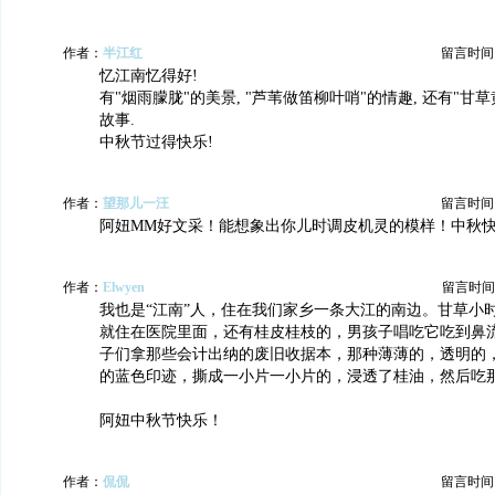
作者：
半江红
留言时间：20
忆江南忆得好!
有"烟雨朦胧"的美景, "芦苇做笛柳叶哨"的情趣, 还有"甘
故事.
中秋节过得快乐!
作者：
望那儿一汪
留言时间：20
阿妞MM好文采！能想象出你儿时调皮机灵的模样！中秋
作者：
Elwyen
留言时间：20
我也是“江南”人，住在我们家乡一条大江的南边。甘草小
就住在医院里面，还有桂皮桂枝的，男孩子唱吃它吃到鼻
子们拿那些会计出纳的废旧收据本，那种薄薄的，透明的
的蓝色印迹，撕成一小片一小片的，浸透了桂油，然后吃
阿妞中秋节快乐！
作者：
侃侃
留言时间：20