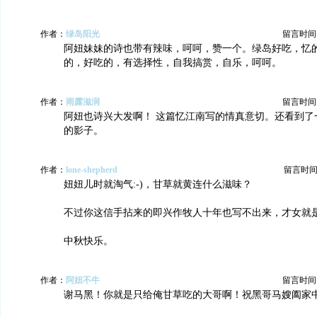
作者：
绿岛阳光
留言时间：20
阿妞妹妹的诗也带有辣味，呵呵，赞一个。绿岛好吃，忆
的，好吃的，有选择性，自我搞赏，自乐，呵呵。
作者：
雨露滋润
留言时间：20
阿妞也诗兴大发啊！ 这篇忆江南写的情真意切。还看到了
的影子。
作者：
lone-shepherd
留言时间：20
妞妞儿时就淘气:-)，甘草就黄连什么滋味？
不过你这信手拈来的即兴作牧人十年也写不出来，才女就
中秋快乐。
作者：
阿妞不牛
留言时间：20
谢马黑！你就是只给俺甘草吃的大哥啊！祝黑哥马嫂阖家