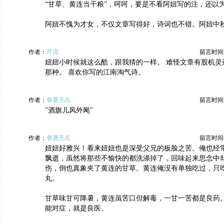
“甘草、黄连当干粮”，呵呵，要是不看阿妞写的注，还以
阿妞不愧为才女，不仅文章写得好，诗词也不错。阿妞中
作者：
芹泥
留言时间：20
妞妞小时候就这么酷，跟我猜的一样。 难怪文章有股机灵
那种。 喜欢你写的江南淘气诗。
作者：
春夏无名
留言时间：20
"酒旗儿风外飐"
作者：
春夏无名
留言时间：20
妞妞好雅兴！看来妞妞也是深受父兄的板脸之苦。俺也经
飘逝，虽然将那些不愉快的都洗涤掉了，回味起来思念中
伤，倒也真象夹了黄连的甘草。黄连俺没有单独吃过，只
丸。
甘草味甘可降暑，黄连虽苦口但解毒，一甘一苦都是良药
能对症，就是良医。