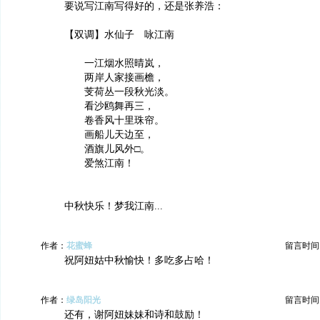
要说写江南写得好的，还是张养浩：
【双调】水仙子 咏江南
一江烟水照晴岚，
两岸人家接画檐，
芰荷丛一段秋光淡。
看沙鸥舞再三，
卷香风十里珠帘。
画船儿天边至，
酒旗儿风外□。
爱煞江南！
中秋快乐！梦我江南...
作者：
花蜜蜂
留言时间：20
祝阿妞姑中秋愉快！多吃多占哈！
作者：
绿岛阳光
留言时间：20
还有，谢阿妞妹妹和诗和鼓励！