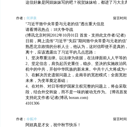
这信好象是阿妞妹妹写的吧？祝贺妹妹哈，都进了习大主
作者：
何岸泉
留言时间：20
“习近平致中央常委与元老的信”透出重大信息
请看博讯热点：18大争夺战
(博讯北京时间2012年10月01日 首发 - 支持此文作者/记者)
日前，网上流传“习近平“失踪”期间致中央常委与元老的信
熟悉北京政情的分析人士，他认为，这封信即使不是真的
离十，应该透露出了习近平的几点思路：
1、坚决尊重法律。以法律为依据，在法律面前人人平等
2、坚定信念，肩负起历史重任，稳步、坚决的实施政治
机中的中共，开创中华民族的新未来。中共十八大将成为
3、在解决历史遗留问题上，走南非的宽恕模式：全面宽
未来，为变革奠定基础；
4、在对外、对日等维护国家主权完整的问题上，将会采
段，结合外交斡旋，而不是一味的被动无作为。 [博讯首发,
支持此文作者/记者(博讯 boxun.com)
4101306
作者：
令狐冲
留言时间：20
阿妞真是才女，祝中秋节快乐！