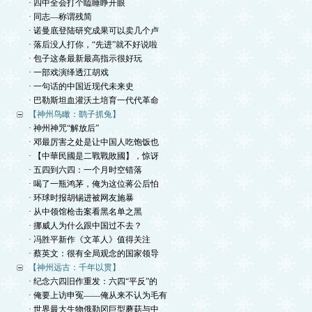
· 四中全会打个瞌睡睁开眼
· 同志—称谓残简
· 诺曼底登陆研究成果可以卖几个卢
· 落后没人打你，“先进”就不好说啦
· 包子这条最新最高指示很好玩
· 一部戏演绎透江胡戏
· 一句话的中国近现代未来史
· 巴勒斯坦血灌沃土培育一代代革命
【神州鸟瞰：鹞子抓兔】
· 神州神咒“解放后”
· 邓最厉害之处是让中国人吃饱饭也
· 【中華民國是二戰戰敗國】，惊讶
· 五四到六四：一个月时空错落
· 喝了一瓶鸿茅，俺为这位蒋公后怕
· 环球时报胡锡进被网友施暴
· 从中领馆枪击案看黑名单之黑
· 挪威人为什么跟中国过不去？
· 冯胜平新作《文革人》值得关注
· 蔡英文：很有全局观念的国家领导
【神州远古：千年以贯】
· 纪念六四旧作重发：六四“平反”的
· 俺要上访申冤——俺从来不认为毛有
· 世界最大生物俄勒冈巨型蘑菇与中