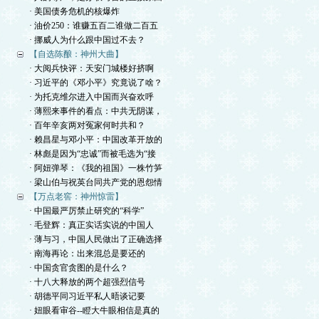
· 美国债务危机的核爆炸
· 油价250：谁赚五百二谁做二百五
· 挪威人为什么跟中国过不去？
【自选陈酿：神州大曲】
· 大阅兵快评：天安门城楼好挤啊
· 习近平的《邓小平》究竟说了啥？
· 为托克维尔进入中国而兴奋欢呼
· 薄熙来事件的看点：中共无阴谋，
· 百年辛亥两对冤家何时共和？
· 赖昌星与邓小平：中国改革开放的
· 林彪是因为“忠诚”而被毛选为“接
· 阿妞弹琴：《我的祖国》一株竹笋
· 梁山伯与祝英台同共产党的恩怨情
【万点老窖：神州惊雷】
· 中国最严厉禁止研究的“科学”
· 毛登辉：真正实话实说的中国人
· 薄与习，中国人民做出了正确选择
· 南海再论：出来混总是要还的
· 中国贪官贪图的是什么？
· 十八大释放的两个超强烈信号
· 胡德平同习近平私人晤谈记要
· 妞眼看审谷--瞪大牛眼相信是真的