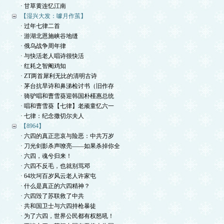
· 甘草黄连忆江南
【湿兴大发：噱月作茧】
· 过年七律二首
· 游湖北恩施峡谷地缝
· 俄乌战争周年律
· 与快活老人唱诗很快活
· 红耗之智阉鸡知
· ZT两首犀利无比的清明古诗
· 茅台抗旱诗和鼻涕检讨书（旧作存
· 骑驴唱和曹雪葵迎韩国朴槿惠总统
· 唱和曹雪葵【七律】老顽童忆六一
· 七律：纪念撒切尔夫人
【8964】
· 六四的真正悲哀与险恶：中共万岁
· 刀光剑影杀声嘹亮——如果杀掉你全
· 六四，魂兮归来！
· 六四不反毛，也就别骂邓
· 64坎坷百岁风云老人许家屯
· 什么是真正的六四精神？
· 六四毁了苏联救了中共
· 共和国卫士与六四持枪暴徒
· 为了六四，世界公民都有权怒吼！