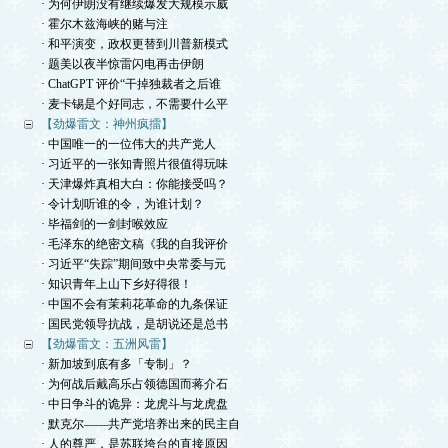
· 为何伊朗没有继续爆发大规模示威
· 霍尔木兹海峡的赌与注
· 和平演变，政权更替到川普新模式
· 题美以夜半惊雷闪电再击伊朗
· ChatGPT 评价“干掉独裁者之后谁
· 麦卡锡是个好同志，不需要什么平
【劲爆雷文：神州疯擂】
· 中国唯一的一位伟大的共产党人
· 习近平的一张知青照片很值得玩味
· 天津爆炸真相大白：你能接受吗？
· 令计划听谁的令，为谁计划？
· 毕福剑的一剑封喉效应
· 毛泽东的绝密文稿《我的自我评价
· 习近平“失踪”期间致中央常委与元
· 知识青年上山下乡好得很！
· 中国不会有茉莉花革命的九条保证
· 国民党领导抗战，是胡说还是总书
【劲爆雷文：五洲风雷】
· 新加坡到底有多「专制」？
· 为何战后戴高乐占领德国而蒋介石
· 中日争斗的诡异：龙虎斗与龙虎盘
· 默克尔——共产党培养出来的民主自
· 人的尊严，是苏联垮台的直接原因