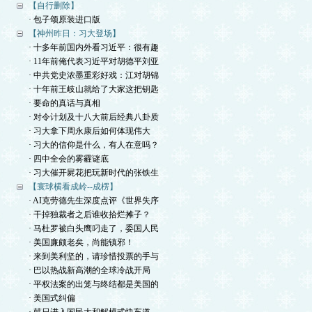
【自行删除】
· 包子颂原装进口版
【神州昨日：习大登场】
· 十多年前国内外看习近平：很有趣
· 11年前俺代表习近平对胡德平刘亚
· 中共党史浓墨重彩好戏：江对胡锦
· 十年前王岐山就给了大家这把钥匙
· 要命的真话与真相
· 对令计划及十八大前后经典八卦质
· 习大拿下周永康后如何体现伟大
· 习大的信仰是什么，有人在意吗？
· 四中全会的雾霾谜底
· 习大催开屍花把玩新时代的张铁生
【寰球横看成岭--成楞】
· AI克劳德先生深度点评《世界失序
· 干掉独裁者之后谁收拾烂摊子？
· 马杜罗被白头鹰叼走了，委国人民
· 美国廉颇老矣，尚能镇邪！
· 来到美利坚的，请珍惜投票的手与
· 巴以热战新高潮的全球冷战开局
· 平权法案的出笼与终结都是美国的
· 美国式纠偏