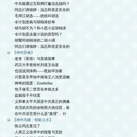
· 中共能通过互联网打赢信息战吗？
· 同志们请镇静：温总和党是安全的
· 毛邓江胡选——统统叫胡选
· 令计划发疯与胡锦涛折寿
· 胡为胡不为？和小思小议胡锦涛
· 令计划是这篇小说的原型吗？
· 胡耀邦胡锦涛的二胡小调
· 同志们请镇静：温总和党是安全的
【神州异像】
· 老舍《茶馆》与莫谈国事
· 武汉大学老校长刘道玉仙逝
· 也说说润涛阎——犹如毕加索
· 川普莫非早知中南海王八池里泥鳅
· 神奇的国度：Zombielias
· 包子做毛二世苦在本钱太多
· 盆栽茄子不结蛋
· 义和拳太平天国是中共真正的偶像
· 含泪劝灾民的余秋雨大病住院，捡
· 在中共语言里什么是“真理”， 什
【神州鸟瞰：蜻蜓点水】
· 陈云同志复活了
· 人类正义追求中的报复与宽恕