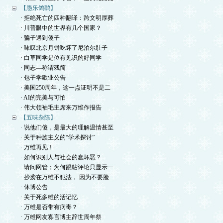
【愚乐鸽鹞】
· 拒绝死亡的四种翻译：跨文明厚葬
· 川普眼中的世界有几个国家？
· 骗子遇到傻子
· 咏叹北京月饼吃坏了尼泊尔肚子
· 白草同学是位有见识的好同学
· 同志—称谓残简
· 包子学歇业公告
· 美国250周年，这一点证明不是二
· AI的完美与可怕
· 伟大领袖毛主席来万维作报告
【五味杂陈】
· 说他们傻，是最大的理解温情甚至
· 关于种族主义的“学术探讨”
· 万维再见！
· 如何识别人与社会的蠢坏恶？
· 请问网管；为何跟帖评论只显示一
· 抄袭在万维不犯法， 因为不要脸
· 休博公告
· 关于死多维的活记忆
· 万维是否带有病毒？
· 万维网友寡言博主辞世周年祭