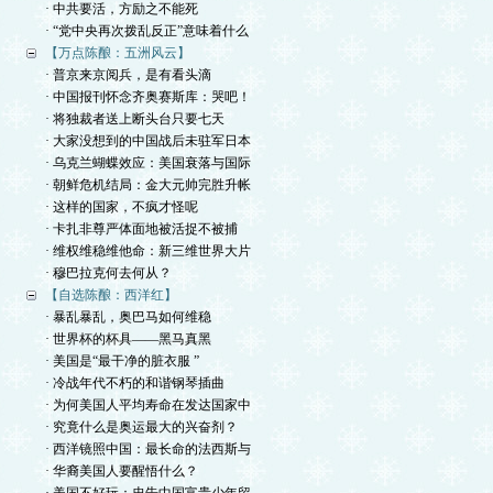
· 中共要活，方励之不能死
· “党中央再次拨乱反正”意味着什么
【万点陈酿：五洲风云】
· 普京来京阅兵，是有看头滴
· 中国报刊怀念齐奥赛斯库：哭吧！
· 将独裁者送上断头台只要七天
· 大家没想到的中国战后未驻军日本
· 乌克兰蝴蝶效应：美国衰落与国际
· 朝鲜危机结局：金大元帅完胜升帐
· 这样的国家，不疯才怪呢
· 卡扎非尊严体面地被活捉不被捕
· 维权维稳维他命：新三维世界大片
· 穆巴拉克何去何从？
【自选陈酿：西洋红】
· 暴乱暴乱，奥巴马如何维稳
· 世界杯的杯具——黑马真黑
· 美国是“最干净的脏衣服 ”
· 冷战年代不朽的和谐钢琴插曲
· 为何美国人平均寿命在发达国家中
· 究竟什么是奥运最大的兴奋剂？
· 西洋镜照中国：最长命的法西斯与
· 华裔美国人要醒悟什么？