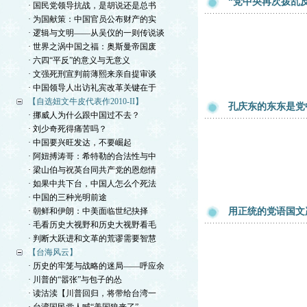
“党中央再次拨乱
· 国民党领导抗战，是胡说还是总书
· 为国献策：中国官员公布财产的实
· 逻辑与文明——从吴仪的一则传说谈
· 世界之涡中国之福：奥斯曼帝国废
· 六四“平反”的意义与无意义
· 文强死刑宣判前薄熙来亲自提审谈
· 中国领导人出访礼宾改革关键在于
【自选妞文牛皮代表作2010-II】
孔庆东的东东是党
· 挪威人为什么跟中国过不去？
· 刘少奇死得痛苦吗？
· 中国要兴旺发达，不要崛起
· 阿妞搏涛哥：希特勒的合法性与中
· 梁山伯与祝英台同共产党的恩怨情
· 如果中共下台，中国人怎么个死法
· 中国的三种光明前途
· 朝鲜和伊朗：中美面临世纪抉择
用正统的党语国文
· 毛看历史大视野和历史大视野看毛
· 判断大跃进和文革的荒谬需要智慧
【台海风云】
· 历史的牢笼与战略的迷局——呼应余
· 川普的“嚣张”与包子的怂
· 读沽渎【川普回归，将带给台湾一