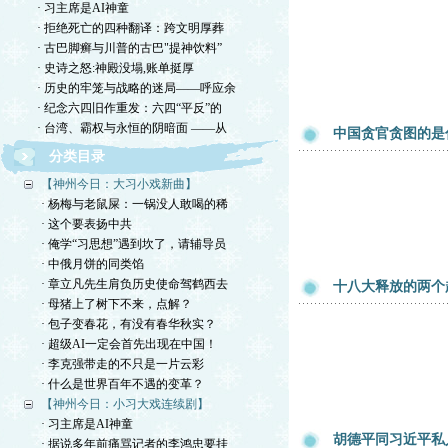
· 习主席是AI神童
· 拒绝死亡的四种翻译：跨文明厚葬
· 古巴脚癣与川普的古巴"提神饮料”
· 史诗之怒:神殿没塌,账单挺厚
· 历史的牢笼与战略的迷局——呼应余
· 纪念六四旧作重发：六四“平反”的
· 台湾、霸权与永恒的阴暗面 ——从
中国贪官贪图的是
分类目录
【神州今日：大习小戏新曲】
· 杨梅与老鼠屎：一锅没人敢喝的稀
· 这个要表扬中共
· 俺学“习思想”遇到坎了，请辅导员
· 中俄月饼的同类馅
· 章立凡先生肩负历史使命驾鹤西去
十八大释放的两个
· 母猪上了树下不来，点解？
· 包子变春花，有没有春华秋实？
· 超级AI一定会首先出现在中国！
· 李克强带走的不只是一片云彩
· 什么是世界百年不遇的变革？
【神州今日：小习大戏连续剧】
· 习主席是AI神童
胡德平同习近平私
· 据说多年前痛骂记者的李鸿忠要挂