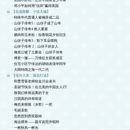
· 美国不好玩：忠告中国富贵少年留
· 邓小平如何用“信仰”赢得美国
【自选陈酿：小说大编】
· 特殊年代普通人被俺弄成二品
· 山伢子传奇5：山伢子成了山爷
· 山伢子传奇4 救人要紧
· 腊肉和玉米粒：知青朝花夕拾旧文
· 山伢子传奇3：割下耳朵喂狗
· 山伢子传奇 2：山伢子的女人
· 俺老公镀了土豪金：山伢子传奇
· 博君一璨——万维征文获奖感言
· 住宅小区守传达的胡锦涛清华同学
· 大阔特阔之海一代二代
【湿兴大发：疯花打油】
· 和曹雪葵老师给金川会凑兴
· 圣诞节快乐！在北美的中国女人ZT
· 致我们终将远离的子女
· 汪国真的诗有味道
· 俺也来狠狠《乡愁》一把
· 毛诞圣歌
· 忽然想到西双版纳
· 海边裸奔——题岑岚照并唱和
· 一树秋风一树光