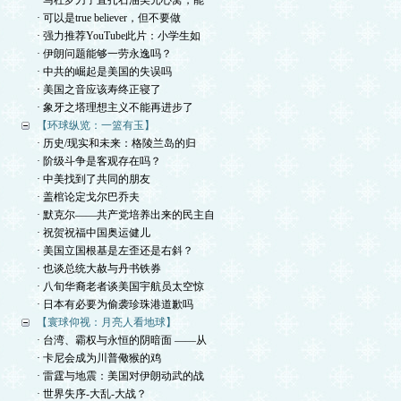
· 马杜罗刀子直扎石油美元心窝，能
· 可以是true believer，但不要做
· 强力推荐YouTube此片：小学生如
· 伊朗问题能够一劳永逸吗？
· 中共的崛起是美国的失误吗
· 美国之音应该寿终正寝了
· 象牙之塔理想主义不能再进步了
【环球纵览：一篮有玉】
· 历史/现实和未来：格陵兰岛的归
· 阶级斗争是客观存在吗？
· 中美找到了共同的朋友
· 盖棺论定戈尔巴乔夫
· 默克尔——共产党培养出来的民主自
· 祝贺祝福中国奥运健儿
· 美国立国根基是左歪还是右斜？
· 也谈总统大赦与丹书铁券
· 八旬华裔老者谈美国宇航员太空惊
· 日本有必要为偷袭珍珠港道歉吗
【寰球仰视：月亮人看地球】
· 台湾、霸权与永恒的阴暗面 ——从
· 卡尼会成为川普儆猴的鸡
· 雷霆与地震：美国对伊朗动武的战
· 世界失序-大乱-大战？