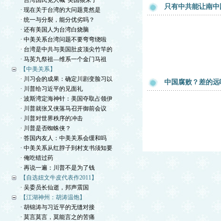
· 台湾国民党人喊“美国狼来了”
只有中共能让南中
· 现在关于台湾的大问题竟然是
· 统一与分裂，能分优劣吗？
· 还有美国人为台湾白烧脑
· 中美关系台湾问题不要弯弯绕啦
· 台湾是中共与美国肚皮顶尖竹竿的
· 马英九祭祖—维系一个金门马祖
【中美关系】
· 川习会的成果：确定川剧变脸习以
中国腐败？差的远
· 川普给习近平的见面礼
· 波斯湾定海神针：美国夺取占领伊
· 川普就张又侠落马召开御前会议
· 川普对世界秩序的冲击
· 川普是否蜘蛛侠？
· 答国内友人：中美关系会缓和吗
· 中美关系从红脖子到村支书须知要
· 俺吃错过药
· 再说一遍：川普不是为了钱
【自选妞文牛皮代表作2011】
· 吴委员长仙逝，邦声震国
【江湖神州：胡涛温饱】
· 胡锦涛与习近平的无缝对接
· 莫言莫言，莫能言之的苦痛