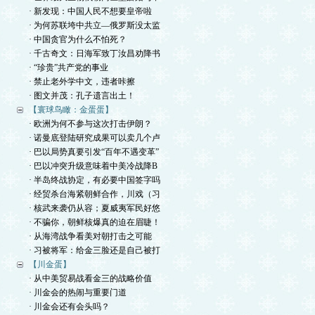
· 新发现：中国人民不想要皇帝啦
· 为何苏联垮中共立—俄罗斯没太监
· 中国贪官为什么不怕死？
· 千古奇文：日海军致丁汝昌劝降书
· “珍贵”共产党的事业
· 禁止老外学中文，违者咔擦
· 图文并茂：孔子遗言出土！
【寰球鸟瞰：金蛋蛋】
· 欧洲为何不参与这次打击伊朗？
· 诺曼底登陆研究成果可以卖几个卢
· 巴以局势真要引发“百年不遇变革”
· 巴以冲突升级意味着中美冷战降B
· 半岛终战协定，有必要中国签字吗
· 经贸杀台海紧朝鲜合作，川戏（习
· 核武来袭仍从容；夏威夷军民好悠
· 不骗你，朝鲜核爆真的迫在眉睫！
· 从海湾战争看美对朝打击之可能
· 习被将军：给金三脸还是自己被打
【川金蛋】
· 从中美贸易战看金三的战略价值
· 川金会的热闹与重要门道
· 川金会还有会头吗？