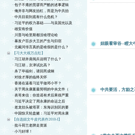
· 包子不瘪的荒谬而严酷的述事逻辑
· 俺并非与网友抬杠，而是为中共抬
· 中共目前到底有什么危机？
· 习近平的权力基础——与吴国光以及
· 雄安有价值
· 川普与哈里斯都没啥理论哈
· 暴发户百步大王的产生与归宿
妞眼看审谷--瞪
· 北戴河传言真的是啥假的是什么？
【习大大戏万点红】
· 习江胡并肩阅兵说明了什么？
· 习江胡，京津试比高？
· 杀了毕福剑，请回芮成钢
· 对徐才厚的临终关怀
· 香港在逼着习近平做邓小平？
· 关于周永康案最简明的中央文件（
中共要活，方励之
· 表哥来信：你造谣有术后果很严重
· 习近平决定了周永康的命运之后
· 老龙抬头被塔罩：东海识别区的要
· 中国惊天轮盘赌：习近平对周永康
【自选妞文牛皮代表作2010-I】
· 批斗荷兰老牌走资派
· 小习好球！