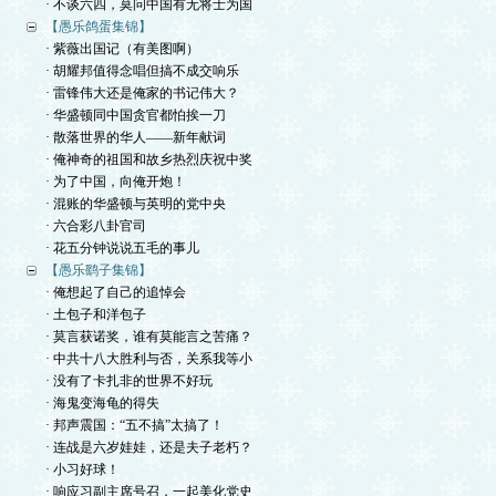
· 不谈六四，莫问中国有无将士为国
【愚乐鸽蛋集锦】
· 紫薇出国记（有美图啊）
· 胡耀邦值得念唱但搞不成交响乐
· 雷锋伟大还是俺家的书记伟大？
· 华盛顿同中国贪官都怕挨一刀
· 散落世界的华人——新年献词
· 俺神奇的祖国和故乡热烈庆祝中奖
· 为了中国，向俺开炮！
· 混账的华盛顿与英明的党中央
· 六合彩八卦官司
· 花五分钟说说五毛的事儿
【愚乐鹞子集锦】
· 俺想起了自己的追悼会
· 土包子和洋包子
· 莫言获诺奖，谁有莫能言之苦痛？
· 中共十八大胜利与否，关系我等小
· 没有了卡扎非的世界不好玩
· 海鬼变海龟的得失
· 邦声震国：“五不搞”太搞了！
· 连战是六岁娃娃，还是夫子老朽？
· 小习好球！
· 响应习副主席号召，一起美化党史