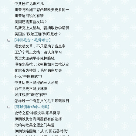
· 中共粉红见识不凡
· 川普与欧洲互怼凸显欧美更多同一
· 川普这回说的有谱
· 美国还需要盟友吗？
· 马斯克上火星与川普摘取数学诺贝
· 美国的“政治正确”到底是啥？
【神州毛古：毛骨考古】
· 毛发动文革，不只是为了当皇帝
· 王沪宁同志文摘：请认真学习
· 民运大珈胡平令俺掉眼镜
· 毛在水晶棺，宋彬彬如何盖棺认定
· 化跳蚤为神器：毛的独家功夫
· 什么“中国模式”？
· 中共历史不能挖的三大茅坑
· 百年党史不能没林彪
· 湘江战役“奇迹”解密
· 怎样过一个有意义的毛主席诞辰日
【环球側看成峰--成疯】
· 史诗之怒:神殿没塌,账单挺厚
· 伊朗以及台海问题仅有的选择
· 北约与欧美之盟之门与道
· 伊朗战略困境：从"打回石器时代"