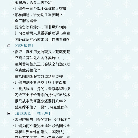
· 阉猪易，给金三去势难
· 川普金三同台戏不爆炸也无突破
· 朝核问题，谁先动手重要吗？
· 金三胖的当量
· 要准备朝鲜爆炸，而非爆炸朝鲜
· 川习会后两人最重要的功课与白卷
· 国际政治的恐怖常识，连川普都学
【俄罗这厮】
· 影评：真实历史与现实比荒诞更荒
· 乌克兰芬兰化在具体实施中。。。
· 请川普与普京正式会谈之前递张纸
· 乌克兰芬兰化？
· 白宫闹剧撕脸大战剧透的剧梗
· 川普与则伦斯基空手联手套白狼
· 回复沽渎博：是的，普京希望尽快
· 习近平支招给普京的持久战略战术
· 俄乌战争为何至少还要打八年？
· 普京撑不住了，要“与乌克兰伙伴
【寰球纵览--一揽无鱼】
· 古巴脚癣与川普的古巴"提神饮料”
· 川普为何不能完全退出联合国和全
· 网状世界蜘蛛的活法（国际法）