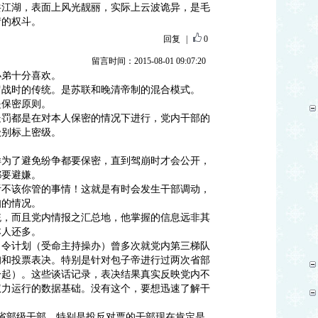
共江湖，表面上风光靓丽，实际上云波诡异，是毛
情的权斗。
回复
|
0
留言时间：2015-08-01 09:07:20
小弟十分喜欢。
留战时的传统。是苏联和晚清帝制的混合模式。
是保密原则。
处罚都是在对本人保密的情况下进行，党内干部的
级别标上密级。
样为了避免纷争都要保密，直到驾崩时才会公开，
都要避嫌。
听不该你管的事情！这就是有时会发生干部调动，
知的情况。
统，而且党内情报之汇总地，他掌握的信息远非其
本人还多。
，令计划（受命主持操办）曾多次就党内第三梯队
询和投票表决。特别是针对包子帝进行过两次省部
一起）。这些谈话记录，表决结果真实反映党内不
权力运行的数据基础。没有这个，要想迅速了解干
右省部级干部，特别是投反对票的干部现在肯定是