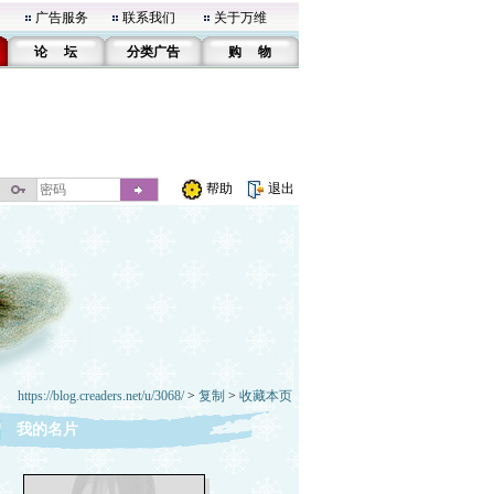
广告服务
联系我们
关于万维
论 坛
分类广告
购 物
帮助
退出
https://blog.creaders.net/u/3068/
>
复制
>
收藏本页
我的名片