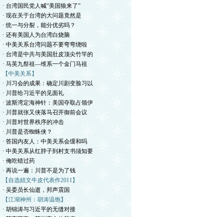
· 台湾国民党人喊“美国狼来了”
· 现在关于台湾的大问题竟然是
· 统一与分裂，能分优劣吗？
· 还有美国人为台湾白烧脑
· 中美关系台湾问题不要弯弯绕啦
· 台湾是中共与美国肚皮顶尖竹竿的
· 马英九祭祖—维系一个金门马祖
【中美关系】
· 川习会的成果：确定川剧变脸习以
· 川普给习近平的见面礼
· 波斯湾定海神针：美国夺取占领伊
· 川普就张又侠落马召开御前会议
· 川普对世界秩序的冲击
· 川普是否蜘蛛侠？
· 答国内友人：中美关系会缓和吗
· 中美关系从红脖子到村支书须知要
· 俺吃错过药
· 再说一遍：川普不是为了钱
【自选妞文牛皮代表作2011】
· 吴委员长仙逝，邦声震国
【江湖神州：胡涛温饱】
· 胡锦涛与习近平的无缝对接