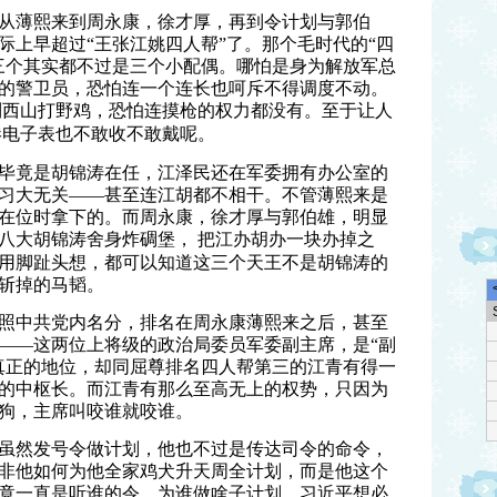
从薄熙来到周永康，徐才厚，再到令计划与郭伯
际上早超过
“
王张江姚四人帮
”
了。那个毛时代的
“
四
三个其实都不过是三个小配偶。哪怕是身为解放军总
的警卫员，恐怕连一个连长也呵斥不得调度不动。
到西山打野鸡，恐怕连摸枪的权力都没有。至于让人
港电子表也不敢收不敢戴呢。
毕竟是胡锦涛在任，江泽民还在军委拥有办公室的
习大无关
——
甚至连江胡都不相干。不管薄熙来是
在位时拿下的。而周永康，徐才厚与郭伯雄，明显
八大胡锦涛舍身炸碉堡，
把江办胡办一块办掉之
用脚趾头想，都可以知道这三个天王不是胡锦涛的
斩掉的马韬。
照中共党内名分，排名在周永康薄熙来之后，甚至
——
这两位上将级的政治局委员军委副主席，是“副
真正的地位，却同屈尊排名四人帮第三的江青有得一
的中枢长。而江青有那么至高无上的权势，只因为
狗，主席叫咬谁就咬谁。
虽然发号令做计划，他也不过是传达司令的命令，
非他如何为他全家鸡犬升天周全计划，而是他这个
竟一直是听谁的令，
为谁做啥子计划。习近平想必