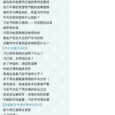
· 据说多年前痛骂记者的李鸿忠要挂
· 包子不瘪的荒谬而严酷的述事逻辑
· 俺并非与网友抬杠，而是为中共抬
· 中共目前到底有什么危机？
· 习近平的权力基础——与吴国光以及
· 雄安有价值
· 川普与哈里斯都没啥理论哈
· 暴发户百步大王的产生与归宿
· 北戴河传言真的是啥假的是什么？
【习大大戏万点红】
· 习江胡并肩阅兵说明了什么？
· 习江胡，京津试比高？
· 杀了毕福剑，请回芮成钢
· 对徐才厚的临终关怀
· 香港在逼着习近平做邓小平？
· 关于周永康案最简明的中央文件（
· 表哥来信：你造谣有术后果很严重
· 习近平决定了周永康的命运之后
· 老龙抬头被塔罩：东海识别区的要
· 中国惊天轮盘赌：习近平对周永康
【自选妞文牛皮代表作2010-I】
· 批斗荷兰老牌走资派