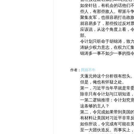
如坐针毡，有机会的话他们
些人，有那些敌人。帮派斗
聚集友军，也很容易打击政
就容易多了，那些投过反对
应该说，从这个角度上看，
部。
令计划只听命于胡锦涛，致
涛缺少权力意志，在权力汇
锦涛多一事不如少一事的指
作者：
阿妞不牛
天蓬元帅这个分析很有想头
但是，俺也有怀疑之处。
第一，习近平当年早就是常
除非只有令计划与江胡知道
一第二逻辑推理：令计划究
这条够的主人？
第二，令完成如果带到美国
有材料让美国对习近平非常
如你所说，令完成有可能在
至一大团伙造反。而事实上