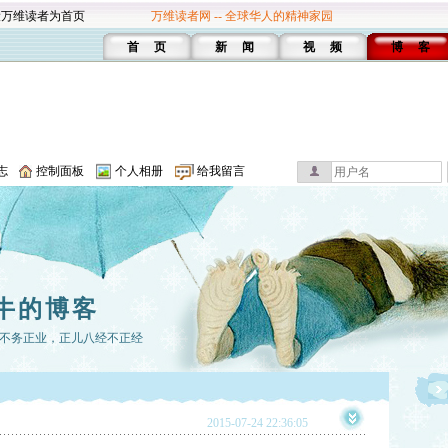
设万维读者为首页
万维读者网 -- 全球华人的精神家园
首 页
新 闻
视 频
博 客
志
控制面板
个人相册
给我留言
牛的博客
不务正业，正儿八经不正经
2015-07-24 22:36:05