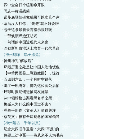
· 四中全会打个瞌睡睁开眼
· 同志—称谓残简
· 诺曼底登陆研究成果可以卖几个卢
· 落后没人打你，“先进”就不好说啦
· 包子这条最新最高指示很好玩
· 一部戏演绎透江胡戏
· 一句话的中国近现代未来史
· 巴勒斯坦血灌沃土培育一代代革命
【神州鸟瞰：鹞子抓兔】
· 神州神咒“解放后”
· 邓最厉害之处是让中国人吃饱饭也
· 【中華民國是二戰戰敗國】，惊讶
· 五四到六四：一个月时空错落
· 喝了一瓶鸿茅，俺为这位蒋公后怕
· 环球时报胡锡进被网友施暴
· 从中领馆枪击案看黑名单之黑
· 挪威人为什么跟中国过不去？
· 冯胜平新作《文革人》值得关注
· 蔡英文：很有全局观念的国家领导
【神州远古：千年以贯】
· 纪念六四旧作重发：六四“平反”的
· 俺要上访申冤——俺从来不认为毛有