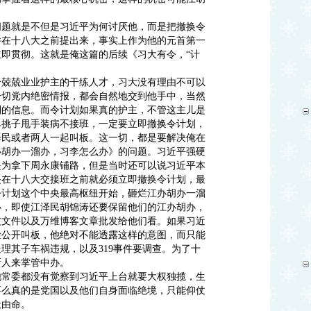
问题就是不但是习近平为何讨厌他，而是把撤换令
件在十八大之前提出来，事实上作为他的元首第一
即贯彻。这就是俺这篇的后续《习大有令，“计
个兢兢业业护主的干练人才，习大没有理由不可以
一切党内绝密情报，都会自然地交到他手中，当然
利的信息。而令计划如果真的护主，不管这主儿是
撂挑子甩手装病不接班，一定要立即撤换令计划，
泽民或者两人一起叫板。这一切，都是要解决俺在
办胡办一溜办，习李怎么办》的问题。习近平强硬
是为拿下周永康铺路，但是当时还可以说习近平本
是在十八大交接班之前就必须立即撤换令计划，最
令计划这个中央最高枢纽开始，砸烂江办胡办一溜
办，即使江泽民胡锦涛还要保留他们的江办胡办，
皮文件以及万维博客文章批发给他们看。如果习近
脸公开叫板，他绝对不能透露这样的意图，而只能
理其子车祸违规，以及319事件要调查。为了十
新人来掌管中办。
他常委都没有觉察到习近平上台就要大权独揽，生
要么真的是党国以及他们自身面临绝境，只能仰仗
天由命。