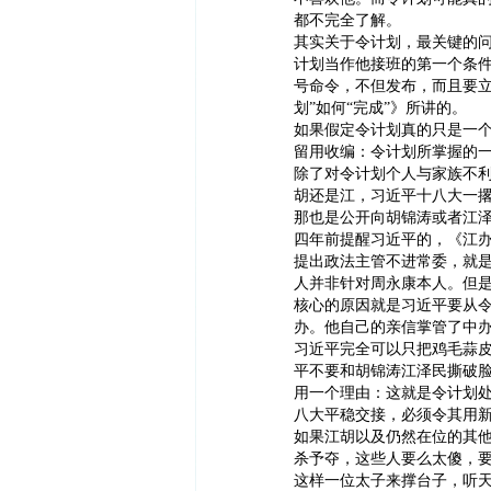
都不完全了解。
其实关于令计划，最关键的
计划当作他接班的第一个条
号命令，不但发布，而且要立
划”如何“完成”》所讲的。
如果假定令计划真的只是一
留用收编：令计划所掌握的
除了对令计划个人与家族不
胡还是江，习近平十八大一
那也是公开向胡锦涛或者江
四年前提醒习近平的，《江
提出政法主管不进常委，就
人并非针对周永康本人。但
核心的原因就是习近平要从
办。他自己的亲信掌管了中
习近平完全可以只把鸡毛蒜
平不要和胡锦涛江泽民撕破
用一个理由：这就是令计划处
八大平稳交接，必须令其用
如果江胡以及仍然在位的其
杀予夺，这些人要么太傻，
这样一位太子来撑台子，听