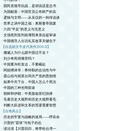
· 小习好球！
· 国民党领导抗战，是胡说还是总书
· 为国献策：中国官员公布财产的实
· 逻辑与文明——从吴仪的一则传说谈
· 世界之涡中国之福：奥斯曼帝国废
· 六四“平反”的意义与无意义
· 文强死刑宣判前薄熙来亲自提审谈
· 中国领导人出访礼宾改革关键在于
【自选妞文牛皮代表作2010-II】
· 挪威人为什么跟中国过不去？
· 刘少奇死得痛苦吗？
· 中国要兴旺发达，不要崛起
· 阿妞搏涛哥：希特勒的合法性与中
· 梁山伯与祝英台同共产党的恩怨情
· 如果中共下台，中国人怎么个死法
· 中国的三种光明前途
· 朝鲜和伊朗：中美面临世纪抉择
· 毛看历史大视野和历史大视野看毛
· 判断大跃进和文革的荒谬需要智慧
【台海风云】
· 历史的牢笼与战略的迷局——呼应余
· 川普的“嚣张”与包子的怂
· 读沽渎【川普回归，将带给台湾一