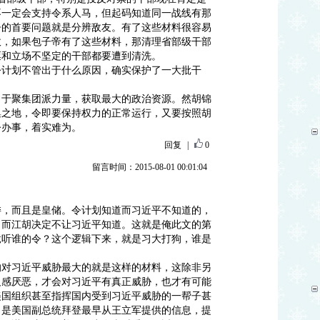
不一定会支持令系人马，但起码知道同一战线有那
争的首要问题就是分辨敌友。有了这些材料很容易
敌，如果包子帝有了这些材料，那清理省部级干部
票和立场不坚定的干部都要遭到清洗。
令计划不管出于什么原因，确实保护了一大批干
力于聚集团派力量，获取最大的政治资源。然胡锦
集之地，令即要保持权力的正常运行，又要按照胡
令办事，着实难为。
回复
|
0
留言时间：2015-08-01 00:01:04
。
委，而且是皇储。令计划知道而习近平不知道的，
，而江胡决定不让习近平知道。这就是俺此文的第
竟听谁的令？这个逻辑下来，就是习大打狗，谁是
的对习近平威胁最大的就是这样的材料，这除非另
反感厌恶，才会对习近平有真正威胁，也才有可能
美国组织甚至指挥国内受到习近平威胁的一帮子甚
，是美国副总统拜登最早从王立军提供的信息，提