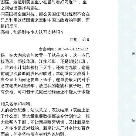
图谋。这证明美国至少在当时看好习近平， 至
平之间做出选择与选边。
要同美国搞全面对抗，那么美国任何总统都不会在
多只是利用这些因素来牵制中国当政者的手脚。而
国组织反习。
来亮相，能得到多少人认可支持吗？
回复
|
0
留言时间：2015-07-31 22:59:52
扬，在大内总管的位置一干就是10年，这一点已
华接毛班、邓接华班、江接邓班，还是胡接江班，
终。唯独令计划却被打下天牢，还株连九族，这是
？前朝那么多血雨腥风都吹过，本朝继位大战看上
那当今皇上为何还要痛下杀手，连威胁最大的对手
上念在老夫风蚀残年，放过我的老婆和孩子吧。在
留有余地。可习包子龙庭已经稳坐还不饶人于该饶
出相关名单和材料。
相关的会议纪要，站队意见，表决结果（表面上是
投了什么票）等大量重要数据都被令计划付之一炬
一大批帮内干部，即让新皇咬牙切齿，又让新皇坐
员，有多少是反对我的。新皇让东厂对令计划百盘
划面前，但令坚持所有材料均以销毁。