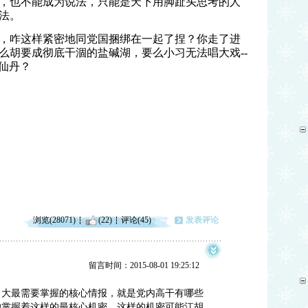
，也不能成为说法，只能是天下用脚趾头思考的人
法。
，咋这样紧密地同党国捆绑在一起了捏？你走了进
么胡要成彻底干涸的盐碱湖，要么小习无法唱大戏
--
仙丹？
浏览(28071)
(22)
评论(45)
发表评论
留言时间：2015-08-01 19:25:12
习大最需要掌握的核心情报，就是党内高干有哪些
的掌握着这样的最核心机密，这样的机密可能江胡