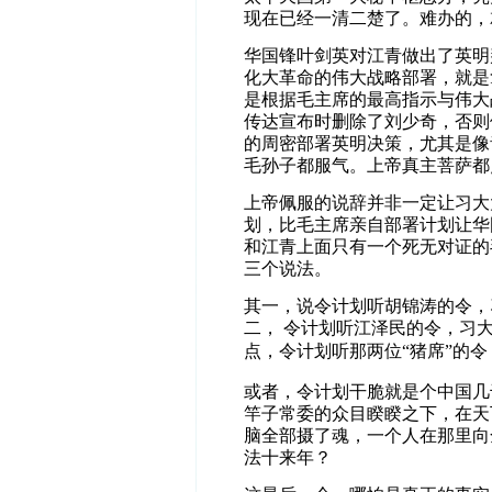
现在已经一清二楚了。难办的，
华国锋叶剑英对江青做出了英明
化大革命的伟大战略部署，就是
是根据毛主席的最高指示与伟大
传达宣布时删除了刘少奇，否则
的周密部署英明决策，尤其是像
毛孙子都服气。上帝真主菩萨都
上帝佩服的说辞并非一定让习大
划，比毛主席亲自部署计划让华
和江青上面只有一个死无对证的
三个说法。
其一，说令计划听胡锦涛的令，
二，
令计划听江泽民的令，习
点，令计划听那两位“猪席”的
或者，令计划干脆就是个中国几
竿子常委的众目睽睽之下，在天
脑全部摄了魂，一个人在那里向
法十来年？