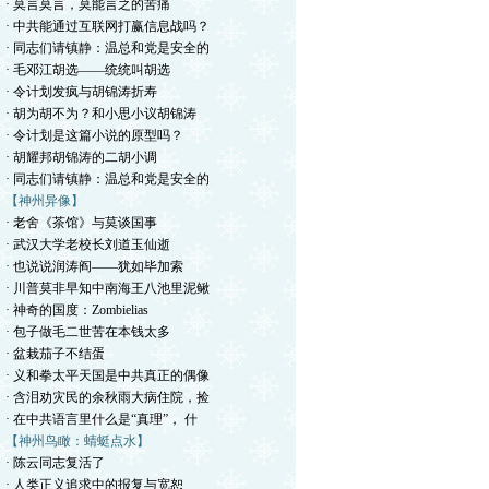
· 莫言莫言，莫能言之的苦痛
· 中共能通过互联网打赢信息战吗？
· 同志们请镇静：温总和党是安全的
· 毛邓江胡选——统统叫胡选
· 令计划发疯与胡锦涛折寿
· 胡为胡不为？和小思小议胡锦涛
· 令计划是这篇小说的原型吗？
· 胡耀邦胡锦涛的二胡小调
· 同志们请镇静：温总和党是安全的
【神州异像】
· 老舍《茶馆》与莫谈国事
· 武汉大学老校长刘道玉仙逝
· 也说说润涛阎——犹如毕加索
· 川普莫非早知中南海王八池里泥鳅
· 神奇的国度：Zombielias
· 包子做毛二世苦在本钱太多
· 盆栽茄子不结蛋
· 义和拳太平天国是中共真正的偶像
· 含泪劝灾民的余秋雨大病住院，捡
· 在中共语言里什么是“真理”， 什
【神州鸟瞰：蜻蜓点水】
· 陈云同志复活了
· 人类正义追求中的报复与宽恕