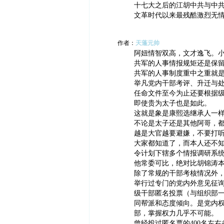
十七大之后的江胡中共与中
文革时代以来最残酷激烈无
作者：
天蓬元帅
阿妞情智双高，文才逸飞。
共军的人事情报规矩还是保
共军的人事制度重中之重就
举凡党内干部考评、升迁与
任命文件至今为止还要根据
即使贵为太子也是如此。
这就是象是康熙选继承人一
不论是太子还是其他阿哥，
越是大官越要避嫌，不要打
大家都知道了，而本人还不
令计划下辖多个情报调研系
他常委可比，绝对比胡锦涛
除了常规的干部考核情况外
举行过专门的党内外意见征
级干部匿名投票（与组织部
同帮派和态度倾向。是党内
部，掌握权力几乎不可能。
曾经投过匿名票的400名左