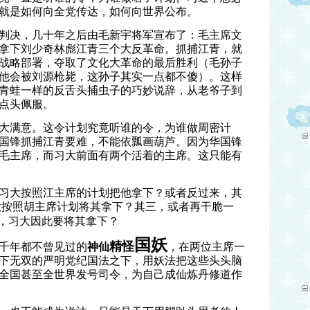
就是如何向全党传达，如何向世界公布。
判决，几十年之后由毛新宇将军宣布了：毛主席文
拿下刘少奇林彪江青三个大反革命。抓捕江青，就
战略部署，夺取了文化大革命的最后胜利（毛孙子
他会被刘源枪毙，这孙子其实一点都不傻）。这样
青蛙一样的反舌头捕虫子的巧妙说辞，从老爷子到
点头佩服。
大满意。这令计划究竟听谁的令，为谁做周密计
国锋抓捕江青要难，不能依瓢画葫芦。因为华国锋
毛主席，而习大前面有两个活着的主席。这只能有
习大按照江主席的计划把他拿下？或者反过来，其
大按照胡主席计划将其拿下？其三，或者再干脆一
令，习大因此要将其拿下？
国妖
精怪
千年都不曾见过的
神仙
，在两位主席一
下无双的严明党纪国法之下，用妖法把这些头头脑
全国甚至全世界发号司令，为自己成仙炼丹修道作