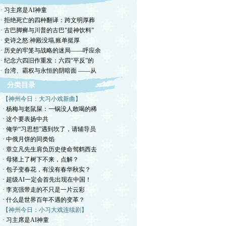
· 习主席是AI神童
· 拒绝死亡的四种翻译：跨文明厚葬
· 古巴脚癣与川普的古巴"提神饮料”
· 史诗之怒:神殿没塌,账单挺厚
· 历史的牢笼与战略的迷局——呼应余
· 纪念六四旧作重发：六四“平反”的
· 台湾、霸权与永恒的阴暗面 ——从
分类目录
【神州今日：大习小戏新曲】
· 杨梅与老鼠屎：一锅没人敢喝的稀
· 这个要表扬中共
· 俺学“习思想”遇到坎了，请辅导员
· 中俄月饼的同类馅
· 章立凡先生肩负历史使命驾鹤西去
· 母猪上了树下不来，点解？
· 包子变春花，有没有春华秋实？
· 超级AI一定会首先出现在中国！
· 李克强带走的不只是一片云彩
· 什么是世界百年不遇的变革？
【神州今日：小习大戏连续剧】
· 习主席是AI神童