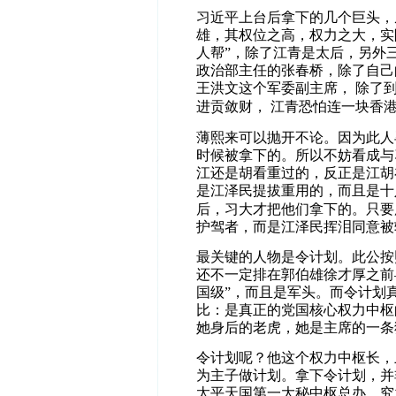
习近平上台后拿下的几个巨头，
雄，其权位之高，权力之大，实
人帮
”
，除了江青是太后，另外
政治部主任的张春桥，除了自己
王洪文这个军委副主席，
除了
进贡敛财，
江青恐怕连一块香
薄熙来可以抛开不论。因为此人
时候被拿下的。所以不妨看成与
江还是胡看重过的，反正是江胡
是江泽民提拔重用的，而且是十
后，习大才把他们拿下的。只要
护驾者，而是江泽民挥泪同意被
最关键的人物是令计划。此公按
还不一定排在郭伯雄徐才厚之前
国级
”
，而且是军头。而令计划
比：是真正的党国核心权力中枢
她身后的老虎，她是主席的一条
令计划呢？他这个权力中枢长，
为主子做计划。拿下令计划，并
太平天国第一大秘中枢总办，究