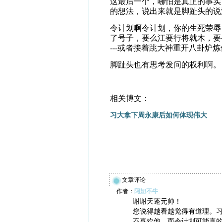
这最后一个，哪怕是真正的事实
的想法，说出来就是脚趾头的说
令计划啊令计划，你的生死荣辱
了号子，要么江要行将就木，要
---
或者接着跳大神重开八卦炉炼
脚趾头也有思考发问的权利啊。
相关博文：
习大拿下周永康后如何体现伟大
文章评论
作者：
阿妞不牛
谢谢天蓬元帅！
您说得越看越觉得有道理。
不喜欢他。而令计划可能真