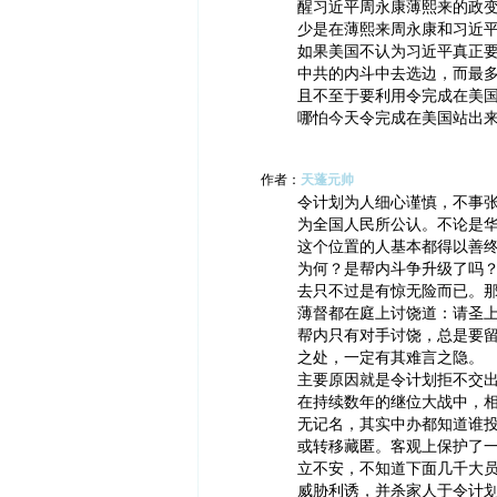
醒习近平周永康薄熙来的政变
少是在薄熙来周永康和习近
如果美国不认为习近平真正
中共的内斗中去选边，而最
且不至于要利用令完成在美
哪怕今天令完成在美国站出
作者：
天蓬元帅
令计划为人细心谨慎，不事张
为全国人民所公认。不论是
这个位置的人基本都得以善
为何？是帮内斗争升级了吗
去只不过是有惊无险而已。
薄督都在庭上讨饶道：请圣
帮内只有对手讨饶，总是要
之处，一定有其难言之隐。
主要原因就是令计划拒不交
在持续数年的继位大战中，
无记名，其实中办都知道谁
或转移藏匿。客观上保护了
立不安，不知道下面几千大
威胁利诱，并杀家人于令计